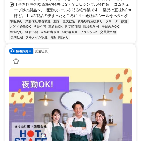
仕事内容 特別な資格や経験はなくてOK♪シンプル軽作業！ ゴムチュ
ーブ状の製品へ、 指定のシールを貼る軽作業です。 製品は直径約1m
ほど。 1つの製品の決まったところに 4～5枚程のシールをペタペタ...
制服あり
業界未経験者歓迎
主婦・主夫歓迎
資格取得支援あり
フリーター歓迎
バイク通勤OK
学歴不問
車通勤OK
固定時間制
職場見学可
平日のみOK
転勤なし
経験不問
未経験者歓迎
経験者歓迎
ブランクOK
交通費支給
長期歓迎
フルタイム歓迎
長期休暇あり
派遣社員