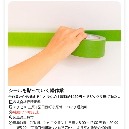
シールを貼っていく軽作業
手作業だから覚えること少なめ！高時給1450円～でガッツリ稼げる◎モ
クモク作業好きな方にオススメ♪
株式会社森晴産業
アクセス 三原市沼田西町小原/車・バイク通勤可
時給1,450円以上
広島県三原市
勤務時間 【1週間ごとの二交替制】 日勤／8:00～17:00 夜勤／20:00
～翌5:00 （実働7時間50分／休憩70分） ※月平均残業約40時間