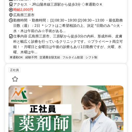
アクセス ・JR山陽本線三原駅から徒歩3分 ◇車通勤ＯＫ
時給2,000円
広島県三原市
勤務時間 ・勤務時間： [1] 08:30～19:00 [2] 08:30～13:00 ・最低勤務
日数（週）：2日 ＊シフトはご希望相談の上、決定 *日勤のみ *☆火・
水・木は午前のみ☆手術がある...
仕事内容 広島県三原市、三原駅から徒歩3分の内科、形成外科、皮膚
科と幅広く診療を行っているクリニックです。☆プライベート両立可
能！・月曜日と金曜日は午後の診療もあり1日勤務ですが、火曜、水
曜、木曜は午...
車通勤OK
経験不問
交通費全額支給
フルタイム歓迎
シフト制
正社員