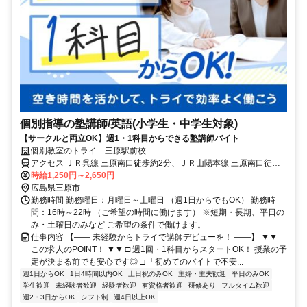
個別指導の塾講師/英語(小学生・中学生対象)
【サークルと両立OK】週1・1科目からできる塾講師バイト
個別教室のトライ 三原駅前校
アクセス ＪＲ呉線 三原南口徒歩約2分、ＪＲ山陽本線 三原南口徒歩
約2分、ＪＲ山陽新幹線/ＪＲ東海道新幹線 三原南口徒歩約2分 三原駅
時給1,250円～2,650円
南口徒歩1分
広島県三原市
勤務時間 勤務曜日：月曜日～土曜日 （週1日からでもOK） 勤務時
間：16時～22時 （ご希望の時間に働けます） ※短期・長期、平日の
み・土曜日のみなど ご希望の条件で働けます。
仕事内容 【―― 未経験からトライで講師デビューを！ ――】 ▼▼
この求人のPOINT！ ▼▼ □ 週1回・1科目からスタートOK！ 授業の予
定が決まる前でも安心です◎ □ 「初めてのバイトで不安...
週1日からOK
1日4時間以内OK
土日祝のみOK
主婦・主夫歓迎
平日のみOK
学生歓迎
未経験者歓迎
経験者歓迎
有資格者歓迎
研修あり
フルタイム歓迎
週2・3日からOK
シフト制
週4日以上OK