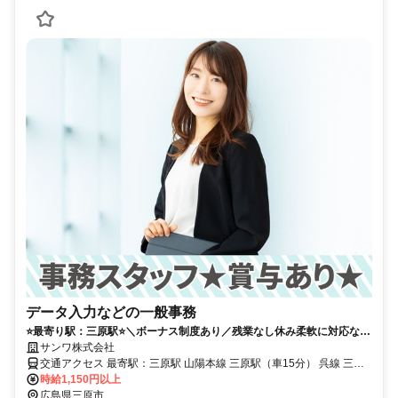
データ入力などの一般事務
⭐️最寄り駅：三原駅⭐️＼ボーナス制度あり／残業なし休み柔軟に対応など
ライフスタイルに合わせて勤務
サンワ株式会社
交通アクセス 最寄駅：三原駅 山陽本線 三原駅（車15分） 呉線 三原
駅（車15分） 呉線 安芸幸崎駅（徒歩3分） ※車通勤も可能です！駐
時給1,150円以上
車場完備！ ◆「尾道駅」から車40分程度 ＜弊社の規定に従い交通費
広島県三原市