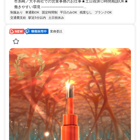
市糸崎／大手商社での営業事務のお仕事★土日祝休◎時間相談OK★
働きやすい環境 ───────────────...
制服あり
車通勤OK
固定時間制
平日のみOK
残業なし
ブランクOK
交通費支給
駅近5分以内
土日祝休み
業務委託