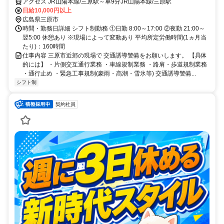
アクセス JR山陽本線/三原駅～車9分JR山陽本線/三原駅
日給10,000円以上
広島県三原市
時間・勤務日詳細 シフト制勤務 ①日勤 8:00～17:00 ②夜勤 21:00～
翌5:00 休憩あり ※現場によって変動あり 平均所定労働時間(1ヵ月当
たり)：160時間
仕事内容 三原市近郊の現場で 交通誘導警備をお願いします。 【具体
的には】 ・片側交互通行業務 ・車線規制業務 ・路肩・歩道規制業務
・通行止め ・緊急工事規制(豪雨・高潮・雪氷等) 交通誘導警備...
シフト制
契約社員