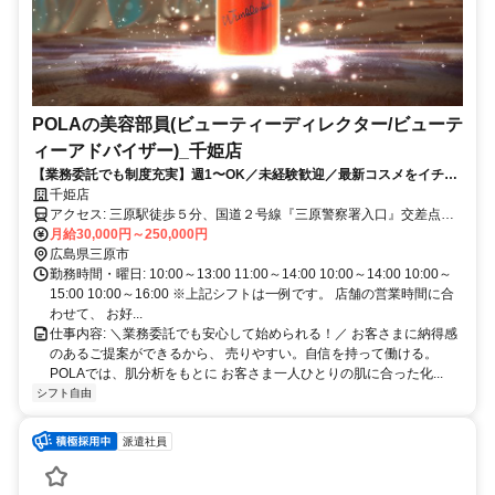
POLAの美容部員(ビューティーディレクター/ビューテ
ィーアドバイザー)_千姫店
【業務委託でも制度充実】週1〜OK／未経験歓迎／最新コスメをイチ早
くお試し♪お客様も自分もキレイに／Wワーク・副業
千姫店
アクセス: 三原駅徒歩５分、国道２号線『三原警察署入口』交差点そ
ば
月給30,000円～250,000円
広島県三原市
勤務時間・曜日: 10:00～13:00 11:00～14:00 10:00～14:00 10:00～
15:00 10:00～16:00 ※上記シフトは一例です。 店舗の営業時間に合
わせて、 お好...
仕事内容: ＼業務委託でも安心して始められる！／ お客さまに納得感
のあるご提案ができるから、 売りやすい。自信を持って働ける。
POLAでは、肌分析をもとに お客さま一人ひとりの肌に合った化...
シフト自由
派遣社員