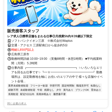
販売接客スタッフ
レア求人◎携帯店舗をまわる仕事◎月残業5h内※39歳以下限定
ソフトバンクイオン三原 ※株式会社Waplus
交通・アクセス 三原駅南口から徒歩約5分
時給1,850円以上
広島県三原市
勤務時間詳細 10:00~19:00 （実働8時間・休憩1時間） ■平均残業時
間（月間） 5.2時間
仕事内容 ┏━━━━━━━━━━━━━━━━┓ ✨いろいろなエリ
アを回るお仕事です✨ ┗━Ｖ━━━━━━━━━━━━━━┛ 勤務
場所は、設定勤務地を軸に お住いのエリアの中で 様々な店舗やイベ
ント会場...
業界未経験者歓迎
フリーター歓迎
学歴不問
固定時間制
職場見学可
転勤なし
経験不問
未経験者歓迎
午前
残業なし
夕方
賞与あり
ブランクOK
育休あり
長期歓迎
駅近5分以内
長期休暇あり
履歴書不要
同じ企業の求人