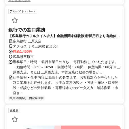
アルバイト・パート
銀行での窓口業務
【広島銀行のフルタイム求人】金融機関未経験歓迎/採用月より有給休暇
を付与
広島銀行 三原支店
アクセス ＪＲ三原駅 徒歩5分
時給1,450円
広島県三原市
勤務曜日・時間 ・銀行営業日のうち、 毎日勤務していただきます。
・勤務時間：8:50～16:50 ・実働時間：7時間 ・休憩時間：60分 ※三
原西支店、または三原西支店、本郷支店に勤務の場合が...
仕事情報 ● 仕事内容 広島銀行の各支店で、お客様対応を中心とした
窓口業務をお任せします。 ＜主な業務内容＞ ・預金・振込・口座開
設・相談などの受付業務 ・専用端末でのデータ入力・確認作業 ・来
店さ...
社員登用あり
固定時間制
正社員