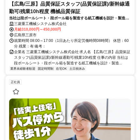
【広島/三原】品質保証スタッフ(品質保証課)/新幹線通
勤可/残業10h程度 機械品質保証
当社は段ボールシート・段ボール箱を製造する紙工機械を設計・製造・
販売しております。紙工機械におけるプロセスを最適に維持改善する品
三菱重工機械システム株式会社
質保証業務と、製品の品質を確認・作り込む品質管理業務を行う部門で
月給310,000円～450,000円
す。
広島県三原市
就業時間 08:00～17:00（1日あたり所定労働時間08時間） 休憩：60
分 残業：有 備考：
企業名 三菱重工機械システム株式会社 求人名 【広島/三原】品質保証
スタッフ(品質保証課)/新幹線通勤可/残業10h程度 仕事の内容 当社は
段ボールシート・段ボール箱を製造する紙工機械を設計・製造...
業界未経験者歓迎
固定時間制
在宅OK
土日祝休み
正社員