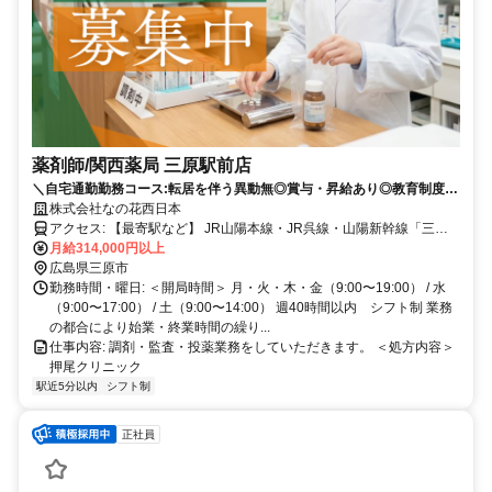
薬剤師/関西薬局 三原駅前店
＼自宅通勤勤務コース:転居を伴う異動無◎賞与・昇給あり◎教育制度の
整った環境♪／
株式会社なの花西日本
アクセス: 【最寄駅など】 JR山陽本線・JR呉線・山陽新幹線「三原
駅」徒歩2分
月給314,000円以上
広島県三原市
勤務時間・曜日: ＜開局時間＞ 月・火・木・金（9:00〜19:00） / 水
（9:00〜17:00） / 土（9:00〜14:00） 週40時間以内 シフト制 業務
の都合により始業・終業時間の繰り...
仕事内容: 調剤・監査・投薬業務をしていただきます。 ＜処方内容＞
押尾クリニック
駅近5分以内
シフト制
正社員