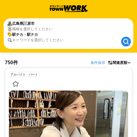
広島県
広島県
三原市
三原市
職種を選択してください
駅チカ・駅ナカ
駅チカ・駅ナカ
キーワードを選択してください
750件
条件保存
関連度順
アルバイト・パート