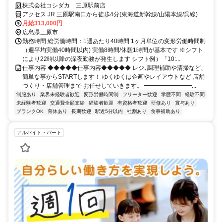
ポート体制も万全で、挑戦と成長を支える環境が整ってます！
株式会社コシダカ 三原駅前店
アクセス JR 三原駅南口から徒歩4分(東海道新幹線/山陽本線/呉線)
月給313,000円
広島県三原市
勤務時間 総労働時間：1週あたり40時間 1ヶ月単位の変形労働時間制
（週平均実働40時間以内) 実働8時間/休憩1時間が基本です ※シフト
により22時以降の深夜勤務が発生します シフト例）「10:...
仕事内容 ◆◆◆◆◆仕事内容◆◆◆◆◆ レジ､調理補助や清掃など、
簡単な事からSTARTします！ ゆくゆくは企画やレイアウトなど 店舗
づくり・店舗管理まで お任せしていきます。 ━━━━━━━━...
制服あり
業界未経験者歓迎
変形労働時間制
フリーター歓迎
学歴不問
経験不問
未経験者歓迎
交通費全額支給
経験者歓迎
有資格者歓迎
研修あり
賞与あり
ブランクOK
育休あり
長期歓迎
駅近5分以内
社割あり
食事補助あり
アルバイト・パート