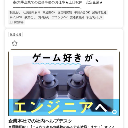
市/大手企業での総務事務のお仕事★土日祝休！安定企業★
──────────────────────────...
制服あり
社員登用あり
車通勤OK
固定時間制
平日のみOK
経験者歓迎
ネイルOK
残業なし
賞与あり
ブランクOK
交通費支給
駅近5分以内
土日祝休み
派遣社員
企業本社での社内ヘルプデスク
車通勤可能！【こんなスキルや経験のある方を歓迎します！】オフィス