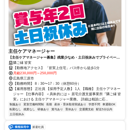
主任ケアマネージャー
【主任ケアマネージャー募集】残業少なめ・土日祝休みでプライベート
充実！長く安定して働ける環境です
隣ご縁 皆実
【勤務地アクセス】 「皆実上住宅」バス停から徒歩1分
月給230,000円～250,000円
広島県三原市
【勤務時間】 8：30〜17：30（休憩60分）
【雇用形態】 正社員 【採用予定人数】 1人 【職種】 主任ケアマネー
ジャー 【仕事内容】 ＜具体的には＞ 居宅介護支援事業所『隣ご縁 皆
実』における 主任ケアマネージャー業務。 詳細は相談に応...
制服あり
変形労働時間制
長期
産休・育休取得実績あり
学歴不問
車通勤OK
転勤なし
残業なし
研修あり
賞与あり
育休あり
交通費支給
駅近5分以内
土日祝休み
派遣社員