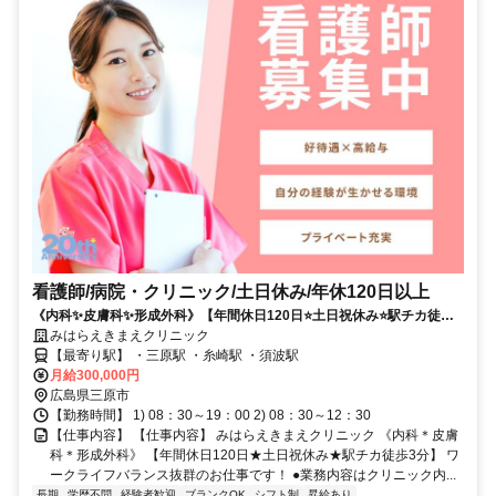
看護師/病院・クリニック/土日休み/年休120日以上
《内科✨皮膚科✨形成外科》【年間休日120日⭐土日祝休み⭐駅チカ徒歩3
分】ワークライフバランス抜群のお仕事です❗️
みはらえきまえクリニック
【最寄り駅】 ・三原駅 ・糸崎駅 ・須波駅
月給300,000円
広島県三原市
【勤務時間】 1) 08：30～19：00 2) 08：30～12：30
【仕事内容】 【仕事内容】 みはらえきまえクリニック 《内科＊皮膚
科＊形成外科》 【年間休日120日★土日祝休み★駅チカ徒歩3分】 ワ
ークライフバランス抜群のお仕事です！ ●業務内容はクリニック内...
長期
学歴不問
経験者歓迎
ブランクOK
シフト制
昇給あり