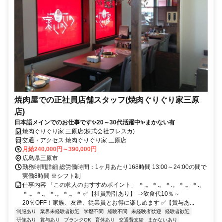
焼肉屋での正社員店舗スタッフ(焼肉ぐりぐり家三原
店)
日本語メインでのお仕事です✨20～30代活躍中✨まかない有
焼肉ぐりぐり家 三原店(株式会社フレスカ)
交通・アクセス 焼肉ぐりぐり家 三原店
月給240,000円～390,000円
広島県三原市
勤務時間詳細 総労働時間：1ヶ月あたり168時間 13:00～24:00の間で
実働8時間 ※シフト制
仕事内容 「この求人のおすすめポイント」 ＊.。＊.。＊.。＊.。＊.。
＊.。＊.。＊.。＊.。＊ ✅【社員割引あり】 ⇒飲食代10％～
20％OFF！家族、友達、従業員とお得に楽しめます ✅【賞与あ...
制服あり
業界未経験者歓迎
学歴不問
経験不問
未経験者歓迎
経験者歓迎
研修あり
賞与あり
ブランクOK
育休あり
交通費支給
まかないあり