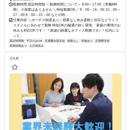
全額支給！＞
勤務時間 固定時間制 ＜勤務時間について＞ 8:00～17:00（実働8時
間） ※残業はありません ＼時短勤務OK／ 9：00～16：00 10：00～
17：00 8：00～15：00 などの時...
仕事内容 ＼ボーナス制度あり／残業なし休み柔軟に対応などライフ
スタイルに合わせて勤務 時短OKの融通の効く環境、 家庭の事情のお
休みも対応OKです！ ＊新築の綺麗なオフィス勤務です♪ ＊社内にコ
ンビ...
固定時間制
平日のみOK
交通費全額支給
残業なし
研修あり
交通費支給
長期休暇あり
土日祝休み
正社員