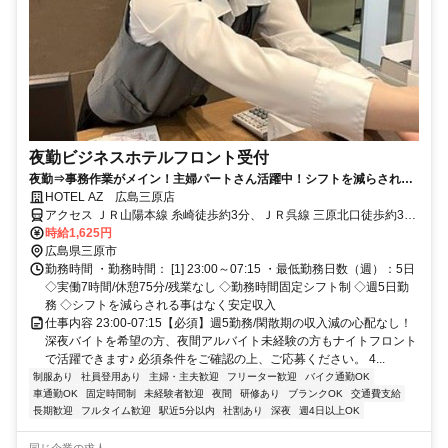
夜勤ビジネスホテルフロント受付
夜勤⇒事務作業がメイン！主婦パートさん活躍中！シフトを減らされる
ことなく安定収入◎
HOTEL AZ 広島三原店
アクセス ＪＲ山陽本線 糸崎徒歩約3分、ＪＲ呉線 三原北口徒歩約31
分、ＪＲ山陽新幹線/ＪＲ東海道新幹線 三原北口徒歩約31分 JR「糸崎
時給1,625円
駅」より徒歩約5分、JR「三原駅」より車で約10分、「西瀬戸尾道
広島県三原市
IC」から車約20分
勤務時間 ・勤務時間： [1] 23:00～07:15 ・最低勤務日数（週）：5日
◇実働7時間/休憩75分/残業なし ◇勤務時間固定シフト制 ◇週5日勤
務 ◇シフトを減らされる事はなく安定収入
仕事内容 23:00-07:15【必須】週5勤務/閑散期の収入減の心配なし！
深夜バイトを希望の方、夜間アルバイト未経験の方もナイトフロント
で活躍できます♪ 必須条件をご確認の上、ご応募ください。 4...
制服あり
社員登用あり
主婦・主夫歓迎
フリーター歓迎
バイク通勤OK
車通勤OK
固定時間制
未経験者歓迎
夜間
研修あり
ブランクOK
交通費支給
長期歓迎
フルタイム歓迎
駅近5分以内
社割あり
深夜
週4日以上OK
同じ企業の求人