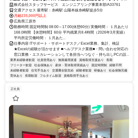
ワーク経験者PowerPoint資料作成可能な方サーバに詳しい知識（経験）
株式会社スタッフサービス エンジニアリング事業本部/A33761
交通アクセス 最寄駅：糸崎駅 山陽本線糸崎駅徒歩5分
月給235,000円以上
広島県三原市
勤務時間 固定時間制 08:00～17:00(休憩60分) 実働時間： １月あたり
168.0時間 【休憩時間】60分 平均残業月8.4時間（2026年3月実績）
平均所定労働時間： １月あた...
仕事内容 ITサポート・サポートデスク／Excel業務、集計、検証
★Excelの経験が活かせます ■ヘルプデスク業務■・問い合わせ対応の
窓口業務・エスカレーションして各担当へつなぐ・持ち出しPCの設...
業界未経験者歓迎
社員登用あり
無期雇用派遣
資格取得支援あり
長期
フリーター歓迎
社会保険あり
産休・育休取得実績あり
固定時間制
経験不問
未経験者歓迎
住宅手当あり
交通費全額支給
経験者歓迎
研修あり
社会保険完備
育休あり
長期歓迎
フルタイム歓迎
資格取得手当あり
正社員