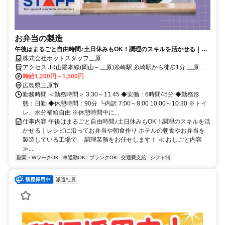
お弁当の製造
午後はまるごと自由時間♪土日休みもOK！調理のスキルを活かせる｜レ
シピに沿ってお弁当や朝食作り
株式会社ホットスタッフ三原
アクセス JR山陽本線(岡山～三原)糸崎駅 糸崎駅から徒歩1分 三原駅
から車で7分 尾道駅から車で17分 ●車・バイク・自転車での通勤
時給1,200円～1,500円
OK！ ※無料駐車場、駐輪場完備
広島県三原市
････････････････････････････････････････ ◆セブン-イレブン三原
勤務時間 ＜勤務時間＞ 3:30～11:45 ◆実働：6時間45分 ◆勤務形
糸崎店から徒歩1分 ◆ファミリーマート三原中之町店から車で11分
態：日勤 ◆休憩時間：90分 ┗内訳 7:00～8:00 10:00～10:30 ※トイ
◆ホットスタッフ三原から車で13分
レ、水分補給自由 ※休憩時間中に...
仕事内容 午後はまるごと自由時間♪土日休みもOK！調理のスキルを活
かせる｜レシピに沿ってお弁当や朝食作り ホテルの朝食やお弁当を
製造している工場で、 調理業務をお任せします！ ≪ おしごと内容
≫...
副業・WワークOK
車通勤OK
ブランクOK
交通費支給
シフト制
派遣社員