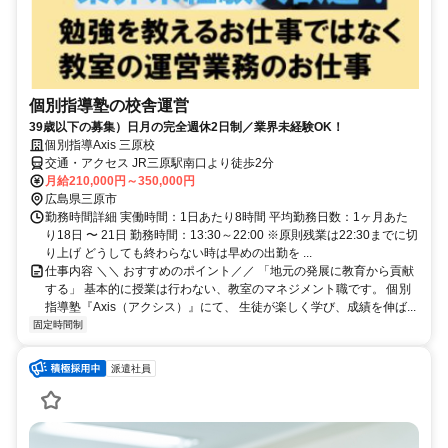
個別指導塾の校舎運営
39歳以下の募集）日月の完全週休2日制／業界未経験OK！
個別指導Axis 三原校
交通・アクセス JR三原駅南口より徒歩2分
月給210,000円～350,000円
広島県三原市
勤務時間詳細 実働時間：1日あたり8時間 平均勤務日数：1ヶ月あた
り18日 〜 21日 勤務時間：13:30～22:00 ※原則残業は22:30までに切
り上げ どうしても終わらない時は早めの出勤を ...
仕事内容 ＼＼ おすすめのポイント／／ 「地元の発展に教育から貢献
する」 基本的に授業は行わない、教室のマネジメント職です。 個別
指導塾『Axis（アクシス）』にて、 生徒が楽しく学び、成績を伸ば...
固定時間制
派遣社員