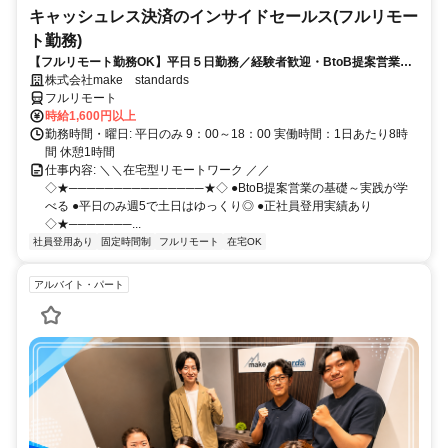
キャッシュレス決済のインサイドセールス(フルリモー
ト勤務)
【フルリモート勤務OK】平日５日勤務／経験者歓迎・BtoB提案営業で
スキルアップ
株式会社make standards
フルリモート
時給1,600円以上
勤務時間・曜日: 平日のみ 9：00～18：00 実働時間：1日あたり8時
間 休憩1時間
仕事内容: ＼＼在宅型リモートワーク ／／
◇★───────────────★◇ ●BtoB提案営業の基礎～実践が学
べる ●平日のみ週5で土日はゆっくり◎ ●正社員登用実績あり
◇★───────...
社員登用あり
固定時間制
フルリモート
在宅OK
アルバイト・パート