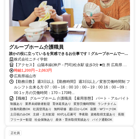
グループホーム介護職員
誰かの役に立っているを実感できるお仕事です！グループホームで一緒
に働きませんか！
株式会社ニチイ学館
【アクセス】 山陽本線(神戸－門司)松永駅 徒歩3分 ■住 所 広島県 福
山市 松永町三丁目1番22号 ■アクセス 山陽本線(神戸－門司)松永駅 徒
時給1,200円～2,063円
歩3分
広島県福山市
【勤務日数】 週3日以上 【勤務時間】 週3日以上／変形労働時間制 フ
ルシフト出来る方 07：00～16：00 10：00～19：00 16：00～09：
00 1ヶ月の労働時間：170～170時...
【職種】 グループホーム 介護職員 【雇用形態】 パート・アルバイト
制服あり
業界未経験者歓迎
育休延長あり
変形労働時間制
ランチタイム
扶養内勤務OK
社員登用あり
無料研修
週1日からOK
副業・WワークOK
土日祝のみOK
主婦・主夫歓迎
60代も応募可
準夜勤
資格取得支援あり
長期
フリーター歓迎
社会保険あり
産休・育休取得実績あり
バイク通勤OK
正社員