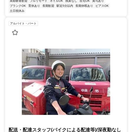
未経験者歓迎
フルリモート
ネイルOK
残業なし
在宅OK
賞与あり
ブランクOK
育休あり
長期歓迎
駅近5分以内
長期休暇あり
ピアスOK
土日祝休み
アルバイト・パート
配送・配達スタッフ(バイクによる配達等)/深夜勤なし