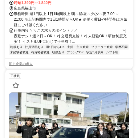
時給1,390円～1,840円
広島県福山市
勤務時間 週1日以上 1日1時間以上 朝～昼/昼～夕/夕～夜 7:00 ～
21:00 ※上記時間内で1日1時間からOK★ ※働く曜日や時間帯はお気
軽にご相談ください！
仕事内容 ＼＼この求人のポイント／／ ==================== >|
夜勤ナシ！週２日～OK！ >| 交通費支給！ >| 未経験OK！研修制度充
実！ >| スキルUPに応じて手当有！...
制服あり
社員登用あり
週1日からOK
主婦・主夫歓迎
フリーター歓迎
学歴不問
未経験者歓迎
有資格者歓迎
研修あり
ブランクOK
駅近5分以内
シフト制
同じ企業の求人
正社員