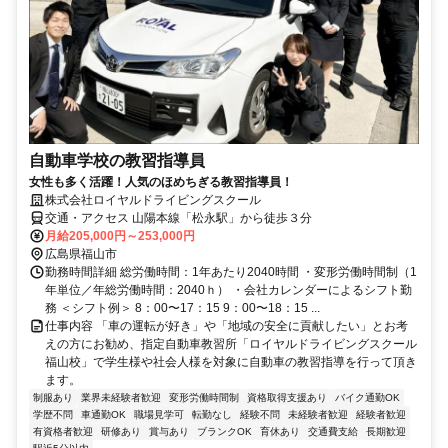
自動車学校の教習指導員
女性も多く活躍！人気のほめちぎる教習指導員！
株式会社ロイヤルドライビングスクール
交通・アクセス 山陽本線「松永駅」から徒歩３分
月給205,000円～253,000円
広島県福山市
勤務時間詳細 総労働時間：1年あたり2040時間 ・変形労働時間制（1
年単位／年総労働時間：2040ｈ） ・会社カレンダーによるシフト勤
務 ＜シフト例＞ 8：00〜17：15 9：00〜18：15 ...
仕事内容 「車の運転が好き」や「地域の安全に貢献したい」とお考
えの方にお勧め、指定自動車教習所「ロイヤルドライビングスクール
福山校」で学生様や社会人様を対象に自動車の教習指導を行って頂き
ます。
制服あり
業界未経験者歓迎
変形労働時間制
資格取得支援あり
バイク通勤OK
学歴不問
車通勤OK
職場見学可
転勤なし
経験不問
未経験者歓迎
経験者歓迎
有資格者歓迎
研修あり
賞与あり
ブランクOK
育休あり
交通費支給
長期歓迎