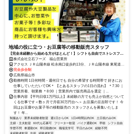
地域の役に立つ・お豆腐等の移動販売スタッフ
【完全未経験から始める方がほとんど！】シフトも自由でストレスフリ
ー♪主婦さん活躍中！
株式会社立石フーズ 福山営業所
アクセス ＪＲ山陽本線 松永南口徒歩約13分、ＪＲ山陽本線 東尾道出
入口1徒歩約47分、ＪＲ山陽本線 備後赤坂徒歩約69分 車で松永駅か
完全歩合制
ら4分｜東尾道駅から12分｜福山駅から25分
広島県福山市
勤務時間 1日何時間・週何日でも 自分の希望する時間帯で 好きにお
仕事していただいてOK＊ 【とあるスタッフの1日の流れ】 ＊7:30 ｜
営業所着、朝業務 ＊8:00 ｜営業所内で販売商品を選定 ｜...
仕事内容 【平均日収1万円以上】未経験の方でも売上が自然とついて
くる仕事です＜数ヶ月で月収30万円台へ＞ お豆腐の豆吉郎です！ 今
回はお豆腐やお菓子等の移動販売の スタッフさんを募集いたしま
す！ 年...
制服あり
業界未経験者歓迎
週1日からOK
1日4時間以内OK
土日祝のみOK
主婦・主夫歓迎
60代も応募可
フリーター歓迎
バイク通勤OK
早朝
シフト自由
学歴不問
車通勤OK
即日勤務OK
職場見学可
平日のみOK
経験不問
未経験者歓迎
午前
経験者歓迎