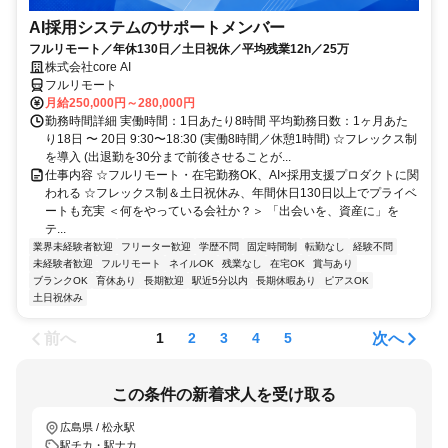
AI採用システムのサポートメンバー
フルリモート／年休130日／土日祝休／平均残業12h／25万
株式会社core AI
フルリモート
月給250,000円～280,000円
勤務時間詳細 実働時間：1日あたり8時間 平均勤務日数：1ヶ月あた
り18日 〜 20日 9:30〜18:30 (実働8時間／休憩1時間) ☆フレックス制
を導入 (出退勤を30分まで前後させることが...
仕事内容 ☆フルリモート・在宅勤務OK、AI×採用支援プロダクトに関
われる ☆フレックス制＆土日祝休み、年間休日130日以上でプライベ
ートも充実 ＜何をやっている会社か？＞ 「出会いを、資産に」を
テ...
業界未経験者歓迎
フリーター歓迎
学歴不問
固定時間制
転勤なし
経験不問
未経験者歓迎
フルリモート
ネイルOK
残業なし
在宅OK
賞与あり
ブランクOK
育休あり
長期歓迎
駅近5分以内
長期休暇あり
ピアスOK
土日祝休み
前へ
次へ
1
2
3
4
5
この条件の新着求人を受け取る
広島県 / 松永駅
駅チカ・駅ナカ