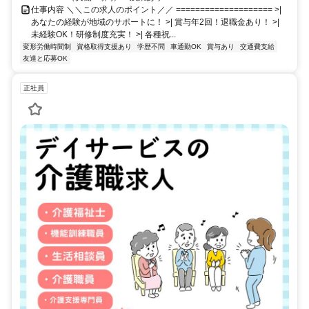
仕事内容 ＼＼この求人のポイント／／ ==================== >|
あなたの経験が地域のサポートに！ >| 賞与年2回！退職金あり！ >|
未経験OK！研修制度充実！ >| 各種祝...
変形労働時間制
資格取得支援あり
学歴不問
車通勤OK
賞与あり
交通費支給
友達と応募OK
正社員