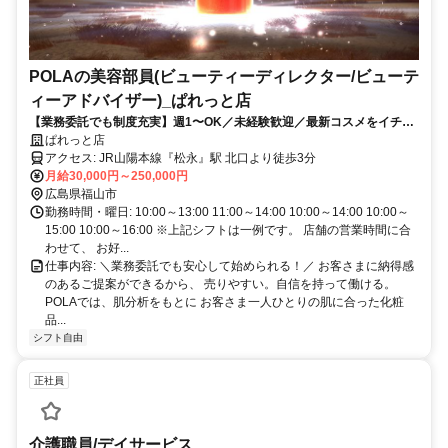
POLAの美容部員(ビューティーディレクター/ビューテ
ィーアドバイザー)_ぱれっと店
【業務委託でも制度充実】週1〜OK／未経験歓迎／最新コスメをイチ早
くお試し♪お客様も自分もキレイに／Wワーク・副業
ぱれっと店
アクセス: JR山陽本線『松永』駅 北口より徒歩3分
月給30,000円～250,000円
広島県福山市
勤務時間・曜日: 10:00～13:00 11:00～14:00 10:00～14:00 10:00～
15:00 10:00～16:00 ※上記シフトは一例です。 店舗の営業時間に合
わせて、 お好...
仕事内容: ＼業務委託でも安心して始められる！／ お客さまに納得感
のあるご提案ができるから、 売りやすい。自信を持って働ける。
POLAでは、肌分析をもとに お客さま一人ひとりの肌に合った化粧
品...
シフト自由
正社員
介護職員/デイサービス