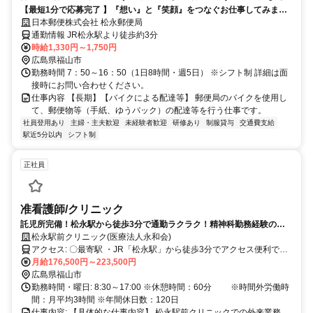
【最短1分で応募完了 】『想い』と『笑顔』をつなぐお仕事してみませ
んか？
日本郵便株式会社 松永郵便局
通勤情報 JR松永駅より徒歩約3分
時給1,330円～1,750円
広島県福山市
勤務時間 7：50～16：50（1日8時間・週5日） ※シフト制 詳細は面
接時にお問い合わせください。
仕事内容 【長期】【バイクによる配達等】 郵便局のバイクを使用し
て、郵便物等（手紙、ゆうパック）の配達等を行う仕事です。
社員登用あり
主婦・主夫歓迎
未経験者歓迎
研修あり
制服貸与
交通費支給
駅近5分以内
シフト制
正社員
准看護師/クリニック
託児所完備！松永駅から徒歩3分で通勤ラクラク！精神科勤務経験のあ
る方歓迎！残業少なめ！
松永駅前クリニック(医療法人永和会)
アクセス: 〇最寄駅 ・JR「松永駅」から徒歩3分でアクセス便利で
す！ ※交通費支給！ ※車通勤OK！バイク通勤OK！（無料駐車場あ
月給176,500円～223,500円
り） ※駅近5分以内！
広島県福山市
勤務時間・曜日: 8:30～17:00 ※休憩時間：60分 ※時間外労働時
間：月平均3時間 ※年間休日数：120日
仕事内容: 【具体的な仕事内容】 松永駅前クリニックでの外来業務