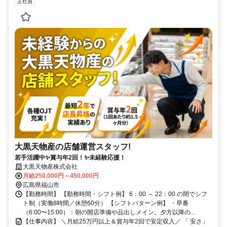
正社員
大黒天物産の店舗運営スタッフ!
若手活躍中✨賞与年2回！✨未経験応援！
大黒天物産株式会社
月給250,000円～450,000円
広島県福山市
【勤務時間】 【勤務時間・シフト例】 6：00 ～ 22：00 の間でシフ
ト制（実働8時間／休憩60分） 【シフトパターン例】 ・早番
（6:00〜15:00）：朝の開店準備や品出しメイン。夕方以降の...
【仕事内容】 ＼月給25万円以上＆賞与年2回で安定収入／ 「 安さ」