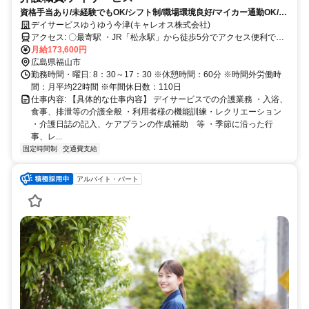
資格手当あり/未経験でもOK/シフト制/職場環境良好/マイカー通勤OK/福
利厚生充実
デイサービスゆうゆう今津(キャレオス株式会社)
アクセス: 〇最寄駅 ・JR「松永駅」から徒歩5分でアクセス便利で
月給173,600円
す！ ※交通費支給！ ※車通勤OK！バイク通勤OK！ ※駅近5分以内！
広島県福山市
勤務時間・曜日: 8：30～17：30 ※休憩時間：60分 ※時間外労働時
間：月平均22時間 ※年間休日数：110日
仕事内容: 【具体的な仕事内容】 デイサービスでの介護業務 ・入浴、
食事、排泄等の介護全般 ・利用者様の機能訓練・レクリエーション
・介護日誌の記入、ケアプランの作成補助 等 ・季節に沿った行
事、レ...
固定時間制
交通費支給
アルバイト・パート