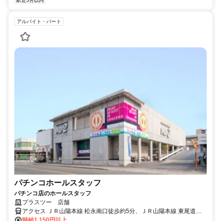
駅近5分以内
アルバイト・パート
パチンコホールスタッフ
パチンコ店のホールスタッフ
プラスツー 店舗
アクセス ＪＲ山陽本線 松永南口徒歩約5分、ＪＲ山陽本線 東尾道出
入口1徒歩約49分、ＪＲ山陽本線 備後赤坂徒歩約65分
時給1,150円以上