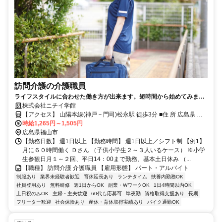
訪問介護の介護職員
ライフスタイルに合わせた働き方が出来ます。短時間から始めてみませ
んか！
株式会社ニチイ学館
【アクセス】 山陽本線(神戸－門司)松永駅 徒歩3分 ■住 所 広島県 福
山市 松永町三丁目1番22号 ■アクセス 山陽本線(神戸－門司)松永駅 徒
時給1,265円～1,505円
歩3分
広島県福山市
【勤務日数】 週1日以上 【勤務時間】 週1日以上／シフト制 【例1】
月に６０時間働く Ｄさん （子供小学生２～３人いるケース） ※小学
生参観日月１～２回、平日14：00まで勤務、基本土日休み （...
【職種】 訪問介護 介護職員 【雇用形態】 パート・アルバイト
制服あり
業界未経験者歓迎
育休延長あり
ランチタイム
扶養内勤務OK
社員登用あり
無料研修
週1日からOK
副業・WワークOK
1日4時間以内OK
土日祝のみOK
主婦・主夫歓迎
60代も応募可
準夜勤
資格取得支援あり
長期
フリーター歓迎
社会保険あり
産休・育休取得実績あり
バイク通勤OK