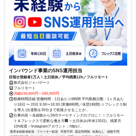
インバウンド事業のSNS運用担当
目指せ登録者1万人！土日祝休／平均残業12h／フルリモート
株式会社ジャパゲート
フルリモート
月給230,000円～280,000円
勤務時間詳細 実働時間：1日あたり8時間 平均勤務日数：1ヶ月あた
り18日 〜 20日 9:30〜18:30 (実働8時間／休憩1時間) ☆フレックス制
を導入 (出退勤を30分まで前後させることが...
仕事内容 ✨未経験からSNSマーケティングのプロに！ ✨フルリモー
ト＆フレックスで柔軟な働き方🏢 ✨土日休み(年休130日)、残業月
10h程度 ✅Instagramアカウント ↓ https:/...
業界未経験者歓迎
フリーター歓迎
学歴不問
固定時間制
転勤なし
経験不問