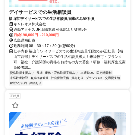
デイサービスでの生活相談員
福山市/デイサービスでの生活相談員/日勤のみ/正社員
キャレオス株式会社
通勤アクセス JR山陽本線 松永駅より徒歩5分
月給190,000円～210,000円
広島県福山市
勤務時間 08：30～17：30 (休憩60分)
仕事内容 福山市/デイサービスでの生活相談員/日勤のみ/正社員 【福
山市西部】デイサービスでの生活相談員求人！未経験可・ブランク
可！福祉・介護関係の資格をお持ちの方の募集！研修・福利厚生充実
高齢者認...
資格取得支援あり
長期
産休・育休取得実績あり
車通勤OK
固定時間制
未経験者歓迎
有資格者歓迎
社会保険完備
賞与あり
ブランクOK
交通費支給
駅近5分以内
昇給あり
正社員