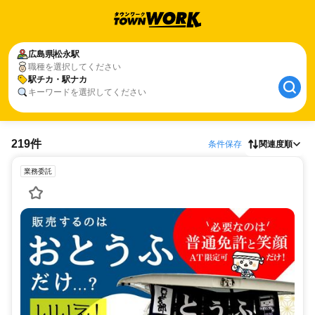
広島県
松永駅
職種を選択してください
駅チカ・駅ナカ
キーワードを選択してください
219件
条件保存
関連度順
業務委託