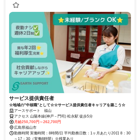
サービス提供責任者
☆地域の”中核職”として☆☆サービス提供責任者キャリアを築こう☆
アースサポート 福山
アクセス 山陽本線(神戸－門司) 松永駅 徒歩5分
月給250,700円～262,700円
広島県福山市
勤務時間 実働時間：8時間/日 平均勤務日数：1ヶ月あたり20日 8：30
～17：30（実働8時間）※残業あり