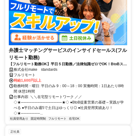
弁護士マッチングサービスのインサイドセールス(フル
リモート勤務)
【フルリモート勤務OK】平日５日勤務／法律知識ゼロでOK！BtoBスキ
ルが身につく営業職
株式会社make standards
フルリモート
時給1,600円以上
勤務時間・曜日: 平日のみ 9：00～18：00 実働時間：1日あたり8時
間 休憩1時間
仕事内容: ＼＼在宅型リモートワーク ／／
◇★───────────────★◇ ●BtoB提案営業の基礎～実践が学
べる ●平日のみ週5で土日はゆっくり◎ ●社員登用実績あり！
◇★───────...
社員登用あり
固定時間制
フルリモート
在宅OK
正社員