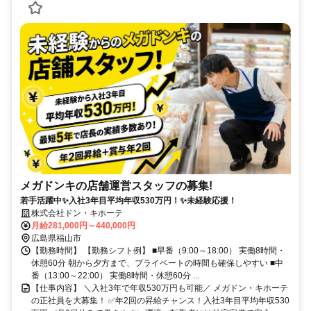
メガドンキの店舗運営スタッフの募集!
若手活躍中✨入社3年目平均年収530万円！✨未経験応援！
株式会社ドン・キホーテ
月給281,000円～440,000円
広島県福山市
【勤務時間】 【勤務シフト例】 ■早番（9:00～18:00） 実働8時間・
休憩60分 朝から夕方まで、プライベートの時間も確保しやすい ■中
番（13:00～22:00） 実働8時間・休憩60分 ...
【仕事内容】 ＼入社3年で年収530万円も可能／ メガドン・キホーテ
の正社員を大募集！ ✅年2回の昇給チャンス！入社3年目平均年収530