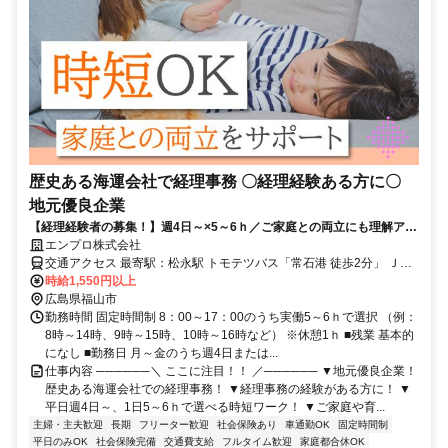
歴史ある海運会社で経理事務 〇経理経験ある方に〇
地元優良企業
【経理経験者の募集！】週4日～×5～6ｈ／ご家庭との両立にも理解ア
リ！歴史ある地元の安定企業で落ち着いて働けます！＠松永駅・車可
エンプロ株式会社
交通アクセス 最寄駅：松永駅 トモテツバス「常石港 徒歩2分」 ＪＲ
山陽本線「松永駅 車21分」 ＪＲ山陽本線、福塩線「福山駅 車35分」
時給1,550円以上
所在地：広島県福山市沼隈町常石 車通勤OK（P無料）
広島県福山市
勤務時間 固定時間制 8：00～17：00のうち実働5～6ｈで選択 （例：
8時～14時、9時～15時、10時～16時など） ※休憩1ｈ ■残業 基本的
になし ■勤務日 月～金のうち週4日または...
仕事内容 ──────＼ ここに注目！！ ／────── ▼地元優良企業！
歴史ある海運会社での経理事務！ ▼経理事務の経験がある方に！ ▼
平日週4日～、1日5～6ｈで選べる時短ワーク！ ▼ご家庭や育...
主婦・主夫歓迎
長期
フリーター歓迎
社会保険あり
車通勤OK
固定時間制
平日のみOK
社会保険完備
交通費支給
フルタイム歓迎
家庭都合休OK