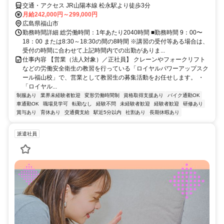
交通・アクセス JR山陽本線 松永駅より徒歩3分
月給242,000円～299,000円
広島県福山市
勤務時間詳細 総労働時間：1年あたり2040時間 ■勤務時間 9：00〜
18：00 または8:30～18:30の間の8時間 ※講習の受付等ある場合は、
受付の時間に合わせて上記時間内での出勤がありま...
仕事内容 【営業（法人対象）／正社員】 クレーンやフォークリフト
などの労働安全衛生の教習を行っている「ロイヤルパワーアップスク
ール福山校」で、営業として教習生の募集活動をお任せします。 ・
「ロイヤル...
制服あり
業界未経験者歓迎
変形労働時間制
資格取得支援あり
バイク通勤OK
車通勤OK
職場見学可
転勤なし
経験不問
未経験者歓迎
経験者歓迎
研修あり
賞与あり
育休あり
交通費支給
駅近5分以内
社割あり
長期休暇あり
派遣社員