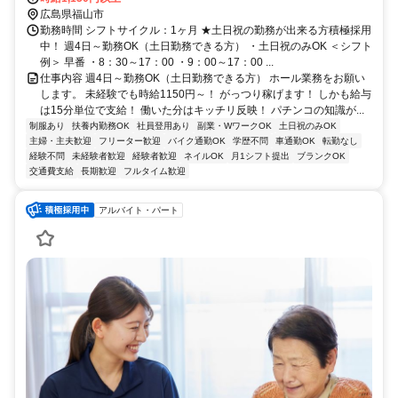
広島県福山市
勤務時間 シフトサイクル：1ヶ月 ★土日祝の勤務が出来る方積極採用
中！ 週4日～勤務OK（土日勤務できる方） ・土日祝のみOK ＜シフト
例＞ 早番 ・8：30～17：00 ・9：00～17：00 ...
仕事内容 週4日～勤務OK（土日勤務できる方） ホール業務をお願い
します。 未経験でも時給1150円～！ がっつり稼げます！ しかも給与
は15分単位で支給！ 働いた分はキッチリ反映！ パチンコの知識が...
制服あり
扶養内勤務OK
社員登用あり
副業・WワークOK
土日祝のみOK
主婦・主夫歓迎
フリーター歓迎
バイク通勤OK
学歴不問
車通勤OK
転勤なし
経験不問
未経験者歓迎
経験者歓迎
ネイルOK
月1シフト提出
ブランクOK
交通費支給
長期歓迎
フルタイム歓迎
アルバイト・パート