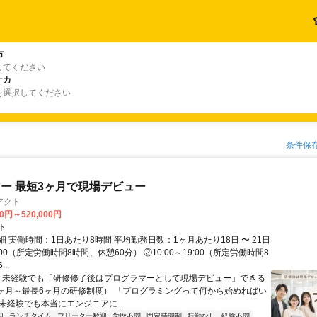
市
してください
ナカ
を選択してください
条件保
ー 最短3ヶ月で現場デビュー
アクト
00円～520,000円
ト
 実働時間：1日あたり8時間 平均勤務日数：1ヶ月あたり18日 〜 21日
18:00（所定労働時間8時間、休憩60分） ②10:00～19:00（所定労働時間8
..
＼ 未経験でも「研修修了後はプログラマーとして現場デビュー」できる
1ヶ月～最長6ヶ月の研修制度） 「プログラミングって何から始めればい
T未経験でも本当にエンジニアに...
迎
ランチタイム
フリーター歓迎
学歴不問
固定時間制
転勤なし
経験不問