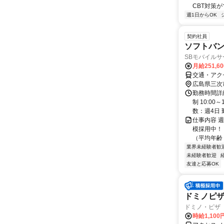
CBT対策
週1日からOK
契約社員
ソフトバ
SBモバイル
月給251,6
交通・アク
広島県三次
勤務時間詳
制 10:0
数：週4日 
仕事内容 
模採用中！
（平均年齢 
業界未経験者歓
未経験者歓迎
友達と応募OK
ドミノピ
ドミノ・ピザ
時給1,100