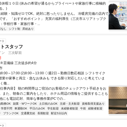
有給休暇１０日 (休みの希望が通るからプライぺートや家族行事に積極的
る。)
 未経験・知識ゼロでOK。絶対に怒ったりしません。 冷暖房完備の店内で
です。 「おすすめポイント」 充実の福利厚生（三次市エリアトップク
：学校行事・家族行事・...
業なし
シフト制
昇給あり
ート
ントスタッフ
イン 三次駅前
円
ＪＲ芸備線 三次徒歩約4分
市
)8:00～17:00 (2)8:00～13:00 ◇週2日～勤務日数応相談 シフトサイク
 授業や家事と両立・急なお休みも できる限り対応したいと考えていま
働...
【仕事内容】 朝の時間帯はご宿泊のお客様のチェックアウト手続きをお
。また、朝食のご案内をしたり、ホテル周辺の情報をご提供することも
にも電話応対、簡単な事務作業(PCでの...
内勤務OK
副業・WワークOK
土日祝のみOK
主婦・主夫歓迎
資格取得支援あり
学歴不問
車通勤OK
平日のみOK
学生歓迎
未経験者歓迎
午前
経験者歓迎
り
ブランクOK
交通費支給
長期歓迎
駅近5分以内
ート