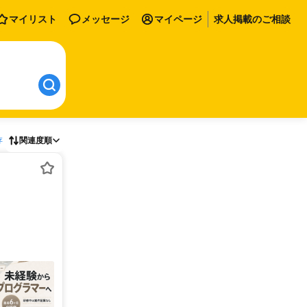
マイリスト
メッセージ
マイページ
求人掲載のご相談
存
関連度順