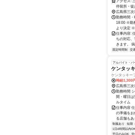
アクセス: 三次市畠敷町352-3 * 電車：芸備線・八次駅・徒歩20分 * バス：西善坊前
広島県三次
勤務時間・曜
18:00 
より決定 ※土
仕事内容:
ちの対応、
きます。 病
固定時間制
交
アルバイト・パ
ケンタッキ
ケンタッキーフ
時給1,30
広島県三次
勤務時間 シ
間・曜日は
ルタイム
仕事内容 
の準備をお
る店舗もあ
制服あり
短期
1日4時間以内O
平日のみOK
学