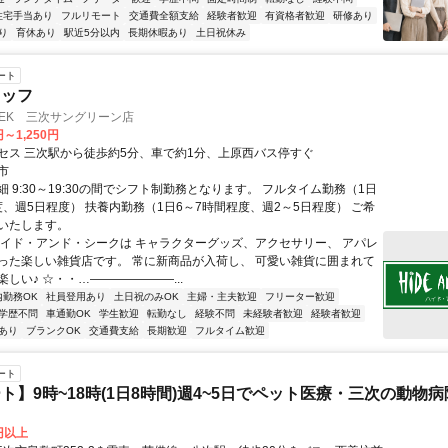
住宅手当あり
フルリモート
交通費全額支給
経験者歓迎
有資格者歓迎
研修あり
り
育休あり
駅近5分以内
長期休暇あり
土日祝休み
ート
タッフ
 SEEK 三次サングリーン店
円～1,250円
セス 三次駅から徒歩約5分、車で約1分、上原西バス停すぐ
市
 9:30～19:30の間でシフト制勤務となります。 フルタイム勤務（1日
度、週5日程度） 扶養内勤務（1日6～7時間程度、週2～5日程度） ご希
いたします。
ハイド・アンド・シークは キャラクターグッズ、アクセサリー、 アパレ
った楽しい雑貨店です。 常に新商品が入荷し、 可愛い雑貨に囲まれて
しい♪ ☆・・…―――――――...
内勤務OK
社員登用あり
土日祝のみOK
主婦・主夫歓迎
フリーター歓迎
学歴不問
車通勤OK
学生歓迎
転勤なし
経験不問
未経験者歓迎
経験者歓迎
あり
ブランクOK
交通費支給
長期歓迎
フルタイム歓迎
ート
ト】9時~18時(1日8時間)週4~5日でペット医療・三次の動物病
5円以上