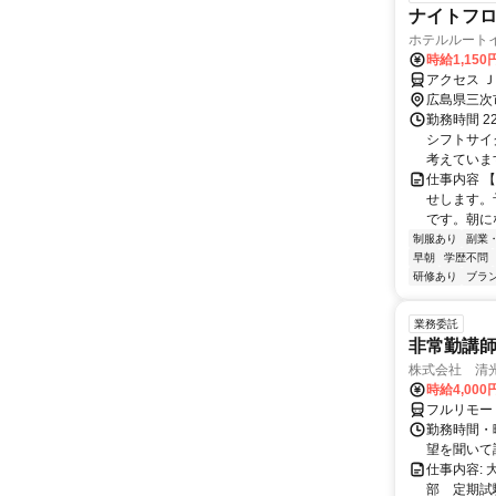
ナイトフ
ホテルルート
時給1,150
アクセス 
広島県三次
勤務時間 2
シフトサイ
考えています
仕事内容 
せします。
です。朝に
制服あり
副業
早朝
学歴不問
研修あり
ブラ
業務委託
非常勤講
株式会社 清
時給4,00
フルリモー
勤務時間・曜
望を聞いて
仕事内容:
部 定期試