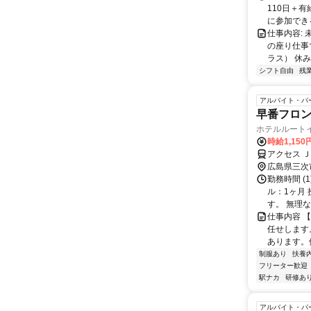
110日＋
に参加でき
仕事内容:
の座り仕事
ラス） 休み
シフト自由
残
アルバイト・パ
早番フロ
ホテルルート
時給1,150
アクセス 
広島県三次
勤務時間 (1
ル：1ヶ月
す。 無理なく
仕事内容 
任せします
あります。他
制服あり
扶養
フリーター歓迎
駅ナカ
研修あ
アルバイト・パ