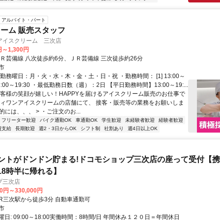
アルバイト・パート
ーム 販売スタッフ
アイスクリーム 三次店
円～1,300円
ＪＲ芸備線 八次徒歩約6分、ＪＲ芸備線 三次徒歩約26分
市
勤務曜日：月・火・水・木・金・土・日・祝 ・勤務時間： [1] 13:00～
2] 11:00～19:30 ・最低勤務日数（週）：2日 【平日勤務時間】13:00～19:...
お客様の笑顔が嬉しい！HAPPYを届けるアイスクリーム販売のお仕事で
ティワンアイスクリームの店舗にて、 接客・販売等の業務をお願いしま
体的には、、、 > ・ご注文のお...
フリーター歓迎
バイク通勤OK
車通勤OK
学生歓迎
未経験者歓迎
経験者歓迎
費支給
長期歓迎
週2・3日からOK
シフト制
社割あり
週4日以上OK
ントがドンドン貯まる!ドコモショップ三次店の座って受付【
18時半に帰れる】
プ三次店
00円～330,000円
アクセス: JR三次駅から徒歩3分 自動車通勤可
市
日: 09:00～18:00実働時間：8時間/日 年間休み１２０日＝年間休日