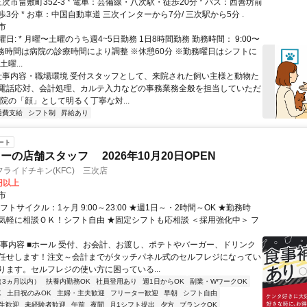
停留所・徒歩3分 * お車：中国自動車道 三次インターから7分/ 三次駅から5分 .
市
日: * 月曜〜土曜のうち週4~5日勤務 1日8時間勤務 勤務時間： 9:00〜
※勤務時間は病院の診療時間により調整 ※休憩60分 ※勤務曜日はシフトに
曜...
 仕事内容・職場環境 受付スタッフとして、来院された飼い主様と動物た
電話応対、会計処理、カルテ入力などの事務業務全般を担当していただ
院の「顔」として明るく丁寧な対...
通費支給
シフト制
昇給あり
ート
ーの店舗スタッフ 2026年10月20日OPEN
ライドチキン(KFC) 三次店
0円以上
市
フトサイクル：1ヶ月 9:00～23:00 ★週1日～・2時間～OK ★勤務時
気軽に相談ＯＫ！シフト自由 ★固定シフトも応相談 ＜採用強化中＞ フ
仕事内容 ■ホール 受付、お会計、お渡し、ポテトやバーガー、ドリンク
任せします！注文～会計までがタッチパネル式のセルフレジになってい
ります。セルフレジの使い方に困っている...
（3ヵ月以内）
扶養内勤務OK
社員登用あり
週1日からOK
副業・WワークOK
K
土日祝のみOK
主婦・主夫歓迎
フリーター歓迎
早朝
シフト自由
生歓迎
未経験者歓迎
午前
夜間
月1シフト提出
夕方
ブランクOK