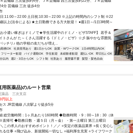
ＪＲ芸備線 三次徒歩約4分、ＪＲ芸備線 西三次徒歩約22分、ＪＲ芸備線
4分 芸備線 三次 徒歩4分
市
:11:00～22:00 土日祝:10:30～22:00 ※上記の時間内のシフト制 ※22
歳以上(法令による) ★土日勤務できる方大歓迎！ ●週1日～/1日3時間～
【お小遣い稼ぎはドミノで★学生活躍中のドミノ・ピザSTAFF】 若手＆
イトさんが た～くさん活躍する《ドミノ・ピザ》☆彡 賑やかな雰囲気
ッチリ♪ 他の学校の友だちが増え...
内勤務OK
社員登用あり
週1日からOK
副業・WワークOK
1日4時間以内OK
フリーター歓迎
バイク通勤OK
学生歓迎
未経験者歓迎
週払いOK
即日払いOK
5分以内
週2・3日からOK
シフト制
社割あり
履歴書不要
髪型・髪色自由
庭用医薬品)のルート営業
配薬品 三次支店
00円以上
セス JR芸備線 八次駅より徒歩5分
市
 総労働時間：1ヶ月あたり160時間 ◆勤務時間 ・9：00～18：30（休
 ※直帰可 ◆勤務日数 ・週５日（月～金） ・第一土曜日 第三土曜日
＼＼この求人のおすすめポイント！／／ ⭐安定の医薬品業界 ⭐長く安心し
れる仕事 ⭐飛び込み、新規開拓一切なし ⭐福利厚生充実 ⭐ライフワーク