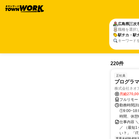
広島県
三次
職種を選択
駅チカ・駅
キーワード
220件
正社員
プログラマ
株式会社ネオ
月給270,0
フルリモー
勤務時間詳細
①9:00~
時間、休憩6.
仕事内容 
／ （最短
い？」 「I
業界未経験者歓