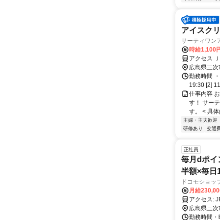
アイスクリ
サーティワン
時給1,100
アクセス 
広島県三次
勤務時間 ・
19:30 [
仕事内容 
す！ サー
す。 < 具
主婦・主夫歓迎
研修あり
交通
正社員
毎月dポイ
半額×毎日
ドコモショッ
月給230,0
広島県三次
勤務時間・曜