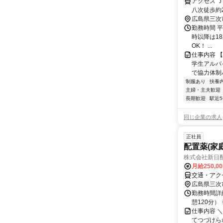
アクセス 
八次徒歩約2
広島県三次
勤務時間 平日
時以降は18
OK！ ...
仕事内容 
学生アルバ
で協力体制バ
制服あり
扶養
主婦・主夫歓迎
長期歓迎
駅近
同じ企業の求人
正社員
配置薬(家
株式会社新日
月給250,0
交通・アク
広島県三次
勤務時間詳細
憩120分）
仕事内容 
てつづけら