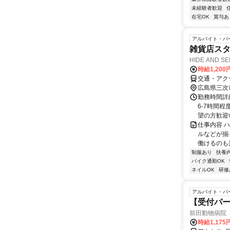
未経験者歓迎
在宅OK
賞与あ
アルバイト・パ
雑貨店ス
HIDE AND
時給1,200
交通・アク
広島県三次
勤務時間詳細
6-7時間程
望の方歓迎
仕事内容 
ルなどが揃
働けるのも楽
制服あり
扶養
バイク通勤OK
ネイルOK
研修
アルバイト・パ
【受付パー
前田動物病院
時給1,17