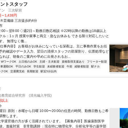
ロントスタッフ
イン 三次駅前
円～1,438円
ＪＲ芸備線 三次徒歩約4分
市
2:00～翌8:00 ◇週2日～勤務日数応相談 ※22時以降の勤務は18歳以上
クル：1ヶ月 授業や家事と両立・急なお休みも できる限り対応したいと
。 無理なく働...
【仕事内容】 お客様がお休みになっている深夜は、主に事務作業をお任
予約確認やデータ入力、翌日の清掃スタッフの部屋割り、伝票処理など
なれば、朝食のご案内や早めに出発されるお...
・WワークOK
土日祝のみOK
主婦・主夫歓迎
資格取得支援あり
フリーター歓迎
車通勤OK
平日のみOK
学生歓迎
未経験者歓迎
午前
経験者歓迎
駅ナカ
ンクOK
交通費支給
長期歓迎
駅近5分以内
師
光教育総合研究所 (清光編入学院)
0円以上
ト
日: 原則：水曜から日曜 10:00〜20:00の任意の時間、勤務日数もご希
調整します。
 大学退官後の方が多く活躍されています。 【募集内容】医歯薬獣医学
験、進級対策 非常勤講師 ：現在特に物理化学、分析化学等の薬学部