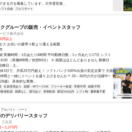
ができる方を募集しています。大学退官後...
シフト自由
フルリモート
ンクグループの販売・イベントスタッフ
サービス株式会社
00円以上
セス お住いの最寄り駅より通える範囲
市
細 実働時間：1日あたり8時間 平均勤務日数：1ヶ月あたり17日 シフト
0～19:00 （実働8時間／休憩60分） ※ 残業はほとんどありません 勤務日
勤務日：土...
週休3日で、月収25万円超え！ ソフトバンク100%出資の安定企業で 大規
 仲間と一緒にイベントを盛り上げませんか？ 20～30代の方が活躍中✨
28歳） 具体的な業務...
迎
社員登用あり
副業・WワークOK
フリーター歓迎
学歴不問
経験不問
経験者歓迎
残業なし
賞与あり
長期歓迎
駅近5分以内
シフト制
履歴書不要
アルバイト・パート
ザのデリバリースタッフ
 三次店
円～1,375円