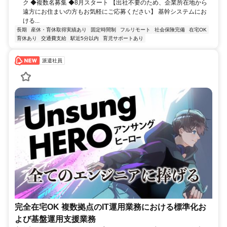
ク ◆複数名募集 ◆8月スタート 【出社不要のため、企業所在地から
遠方にお住まいの方もお気軽にご応募ください】 基幹システムにお
ける...
長期
産休・育休取得実績あり
固定時間制
フルリモート
社会保険完備
在宅OK
育休あり
交通費支給
駅近5分以内
育児サポートあり
派遣社員
完全在宅OK 複数拠点のIT運用業務における標準化お
よび基盤運用支援業務