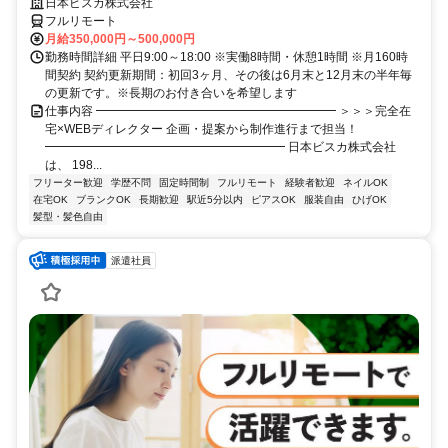
日本ビスカ株式会社
フルリモート
月給350,000円～500,000円
勤務時間詳細 平日9:00～18:00 ※実働8時間・休憩1時間 ※月160時
間契約 契約更新期間：初回3ヶ月、その後は6月末と12月末の半年毎
の更新です。※長期のお付き合いを希望します
仕事内容 ━━━━━━━━━━━━━━━━━━━━ ＞＞＞完全在
宅×WEBディレクター 企画・提案から制作進行まで担当！
━━━━━━━━━━━━━━━━━━━━ 日本ビスカ株式会社
は、 198...
フリーター歓迎
学歴不問
固定時間制
フルリモート
経験者歓迎
ネイルOK
在宅OK
ブランクOK
長期歓迎
駅近5分以内
ピアスOK
服装自由
ひげOK
髪型・髪色自由
派遣社員