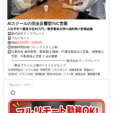
AIスクールの完全反響型ToC営業
入社半年で最高月収80万円／業界最高水準の成約率の営業組織
株式会社アップグレード
フルリモート
時給2,500円～3,500円
勤務時間詳細 フレックスタイム制
仕事内容 雇用形態：業務委託 職種：IT/通信製品法人営業、保険個人
営業、不動産個人営業 ▏会社概要
━━━━━━━━━━━━━━━━━━ 株式会社アップグレード
（東証プライム上場のベクトルグループ...
社員登用あり
シフト自由
学歴不問
フルリモート
経験者歓迎
研修あり
在宅OK
ブランクOK
長期歓迎
駅近5分以内
シフト制
服装自由
履歴書不要
アルバイト・パート