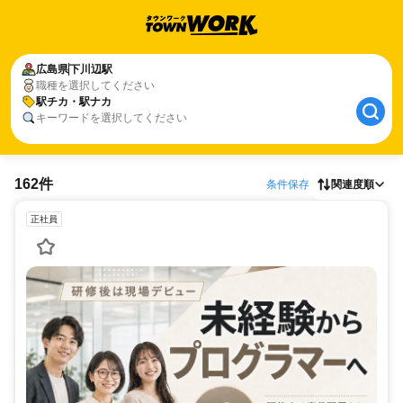
広島県
下川辺駅
職種を選択してください
駅チカ・駅ナカ
キーワードを選択してください
162件
条件保存
関連度順
正社員