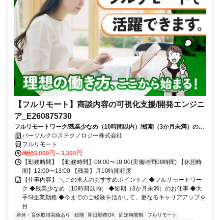
【フルリモート】商談内容の可視化支援/開発エンジニ
ア_E260875730
フルリモートワーク/残業少なめ（10時間以内）/短期（3か月未満）のお
仕事/大手SI企業勤務/今までのご経験を活かして、更なるキャリアアップ
パーソルクロステクノロジー株式会社
を目指せます
フルリモート
時給3,000円～3,300円
【勤務時間】 【勤務時間】09:00〜18:00(実働時間08時間) 【休憩時
間】12:00〜13:00 【残業】月10時間程度
【仕事内容】 ＼この求人のおすすめポイント／ ◆フルリモートワー
ク ◆残業少なめ（10時間以内） ◆短期（3か月未満）のお仕事 ◆大
手SI企業勤務 ◆今までのご経験を活かして、更なるキャリアアップを
目...
産休・育休取得実績あり
短期
即日勤務OK
固定時間制
フルリモート