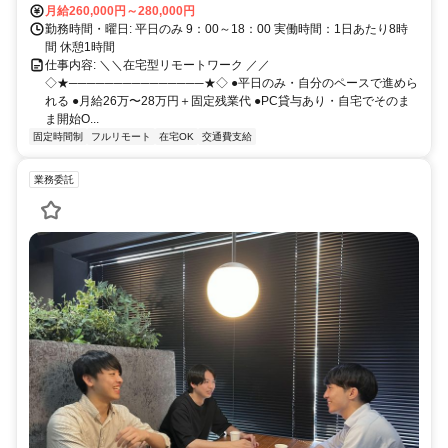
月給260,000円～280,000円
勤務時間・曜日: 平日のみ 9：00～18：00 実働時間：1日あたり8時
間 休憩1時間
仕事内容: ＼＼在宅型リモートワーク ／／
◇★───────────────★◇ ●平日のみ・自分のペースで進めら
れる ●月給26万〜28万円＋固定残業代 ●PC貸与あり・自宅でそのま
ま開始O...
固定時間制
フルリモート
在宅OK
交通費支給
業務委託