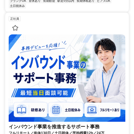
ブランクOK
育休あり
長期歓迎
駅近5分以内
長期休暇あり
ピアスOK
土日祝休み
正社員
インバウンド事業を推進するサポート事務
フルリモート／年休130日／土日祝休／平均残業12h／24万