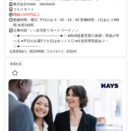
ルが身につく営業職
株式会社make standards
フルリモート
時給1,600円以上
勤務時間・曜日: 平日のみ 9：00～18：00 実働時間：1日あたり8時
間 休憩1時間
仕事内容: ＼＼在宅型リモートワーク ／／
◇★───────────────★◇ ●BtoB提案営業の基礎～実践が学
べる ●平日のみ週5で土日はゆっくり◎ ●社員登用実績あり！
◇★───────...
社員登用あり
固定時間制
フルリモート
在宅OK
派遣社員