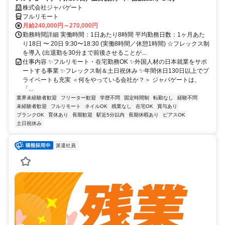
株式会社ジャパゲート
フルリモート
月給240,000円～270,000円
勤務時間詳細 実働時間：1日あたり8時間 平均勤務日数：1ヶ月あた
り18日 〜 20日 9:30〜18:30 (実働8時間／休憩1時間) ☆フレックス制
を導入 (出退勤を30分まで前後させることが...
仕事内容 ✨フルリモート・在宅勤務OK ✨外国人材の日本就業をサポ
ートする事業 ✨フレックス制＆土日祝休み ✨年間休日130日以上でプ
ライベートも充実 ＜何をやっている会社か？＞ ジャパゲートは、
「...
業界未経験者歓迎
フリーター歓迎
学歴不問
固定時間制
転勤なし
経験不問
未経験者歓迎
フルリモート
ネイルOK
残業なし
在宅OK
賞与あり
ブランクOK
育休あり
長期歓迎
駅近5分以内
長期休暇あり
ピアスOK
土日祝休み
派遣社員