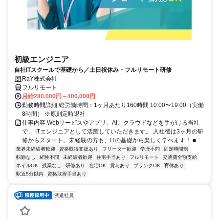
初級エンジニア
自社ITスクールで基礎から／土日祝休み・フルリモート研修
RaY株式会社
フルリモート
月給280,000円～400,000円
勤務時間詳細 総労働時間：1ヶ月あたり160時間 10:00〜19:00（実働
8時間） ※原則定時退社
仕事内容 Webサービスやアプリ、AI、クラウドなどを手がける当社
で、 ITエンジニアとして活躍していただきます。 入社後は3ヶ月の研
修からスタート。未経験の方も、ITの基礎から楽しく学べます！ ■...
業界未経験者歓迎
資格取得支援あり
フリーター歓迎
学歴不問
固定時間制
転勤なし
経験不問
未経験者歓迎
住宅手当あり
フルリモート
交通費全額支給
ネイルOK
残業なし
研修あり
在宅OK
賞与あり
ブランクOK
育休あり
駅近5分以内
資格取得手当あり
派遣社員