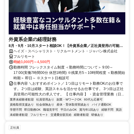
外資系企業の経理財務
8月・9月・10月スタート相談OK！【外資系企業／正社員登用の可能性
大／700万～800万／リモート勤務OK】経理財務
ヘイズ・スペシャリスト・リクルートメント・ジャパン株式会社
フルリモート
時給3,000円～4,500円
勤務時間 フレックスタイム制度 ＜勤務時間について＞ 9:00～
17:00(実働7時間00分 休憩1時間) ※残業月5～10時間程度 ＜勤務開始
時期＞ 即日～ ※スタート日相談可
仕事内容 ＼おすすめポイント／ 1つ目はリモート勤務OKのお仕事で
す。 2つ目は経験、英語スキルを活かせるお仕事です。 3つ目は正社
員登用の可能性大の求人です。 【 仕事内容 】 ・資金管理業務（日...
業界未経験者歓迎
社員登用あり
副業・WワークOK
60代も応募可
資格取得支援あり
社会保険あり
産休・育休取得実績あり
バイク通勤OK
学歴不問
即日勤務OK
職場見学可
平日のみOK
賞与年1回あり
経験不問
英語
未経験者歓迎
フルリモート
交通費全額支給
経験者歓迎
研修あり
正社員