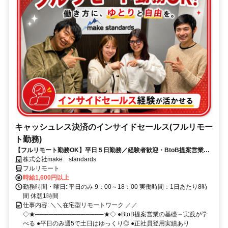
キャッシュレス決済のインサイドセールス(フルリモー
ト勤務)
【フルリモート勤務OK】平日５日勤務／経験者歓迎・BtoB提案営業で
スキルアップ
株式会社make standards
フルリモート
時給1,600円以上
勤務時間・曜日: 平日のみ 9：00～18：00 実働時間：1日あたり8時
間 休憩1時間
仕事内容: ＼＼在宅型リモートワーク ／／
◇★───────────────★◇ ●BtoB提案営業の基礎～実践が学
べる ●平日のみ週5で土日はゆっくり◎ ●正社員登用実績あり