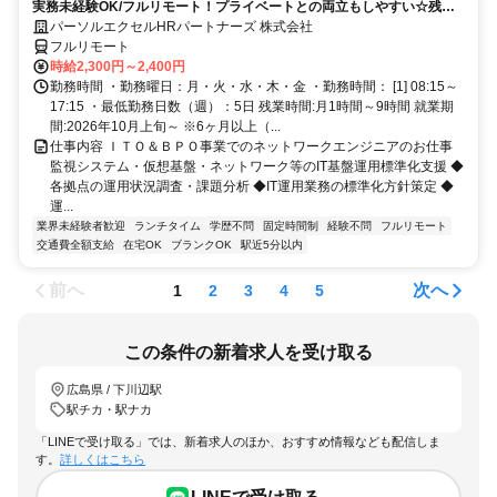
実務未経験OK/フルリモート！プライベートとの両立もしやすい☆残業
ちょっと♪
パーソルエクセルHRパートナーズ 株式会社
フルリモート
時給2,300円～2,400円
勤務時間 ・勤務曜日：月・火・水・木・金 ・勤務時間： [1] 08:15～
17:15 ・最低勤務日数（週）：5日 残業時間:月1時間～9時間 就業期
間:2026年10月上旬～ ※6ヶ月以上（...
仕事内容 ＩＴＯ＆ＢＰＯ事業でのネットワークエンジニアのお仕事
監視システム・仮想基盤・ネットワーク等のIT基盤運用標準化支援 ◆
各拠点の運用状況調査・課題分析 ◆IT運用業務の標準化方針策定 ◆
運...
業界未経験者歓迎
ランチタイム
学歴不問
固定時間制
経験不問
フルリモート
交通費全額支給
在宅OK
ブランクOK
駅近5分以内
前へ
次へ
1
2
3
4
5
この条件の新着求人を受け取る
広島県 / 下川辺駅
駅チカ・駅ナカ
「LINEで受け取る」では、新着求人のほか、おすすめ情報なども配信しま
す。
詳しくはこちら