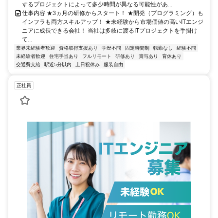
するプロジェクトによって多少時間が異なる可能性があ...
仕事内容 ★3ヵ月の研修からスタート！ ★開発（プログラミング）も
インフラも両方スキルアップ！ ★未経験から市場価値の高いITエンジ
ニアに成長できる会社！ 当社は多岐に渡るITプロジェクトを手掛け
て...
業界未経験者歓迎
資格取得支援あり
学歴不問
固定時間制
転勤なし
経験不問
未経験者歓迎
住宅手当あり
フルリモート
研修あり
賞与あり
育休あり
交通費支給
駅近5分以内
土日祝休み
服装自由
正社員