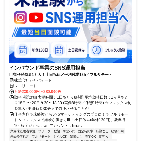
インバウンド事業のSNS運用担当
目指せ登録者1万人！土日祝休／平均残業12h／フルリモート
株式会社ジャパゲート
フルリモート
月給230,000円～280,000円
勤務時間詳細 実働時間：1日あたり8時間 平均勤務日数：1ヶ月あた
り18日 〜 20日 9:30〜18:30 (実働8時間／休憩1時間) ☆フレックス制
を導入 (出退勤を30分まで前後させることが...
仕事内容 ✨未経験からSNSマーケティングのプロに！ ✨フルリモー
ト＆フレックスで柔軟な働き方🏢 ✨土日休み(年休130日)、残業月
10h程度 ✅Instagramアカウント ↓ https:/...
業界未経験者歓迎
フリーター歓迎
学歴不問
固定時間制
転勤なし
経験不問
未経験者歓迎
フルリモート
ネイルOK
残業なし
在宅OK
賞与あり