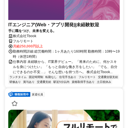
ITエンジニア(Web・アプリ開発)|未経験歓迎
手に職をつけ、未来を変える。
株式会社Tbook
フルリモート
月給250,000円以上
勤務時間詳細 総労働時間：1ヶ月あたり160時間 勤務時間：10時〜19
時（休憩1時間）
仕事内容 未経験から、IT業界デビュー。 「将来のために、何かスキ
ルを身につけたい」 「もっと自由な働き方をしたい」 「でも、自分
にできるのか不安…」 そんな想いを持つ方へ。 株式会社Tbook...
ランチタイム
固定時間制
転勤なし
住宅手当あり
フルリモート
交通費全額支給
研修あり
賞与あり
交通費支給
駅近5分以内
資格取得手当あり
土日祝休み
派遣社員