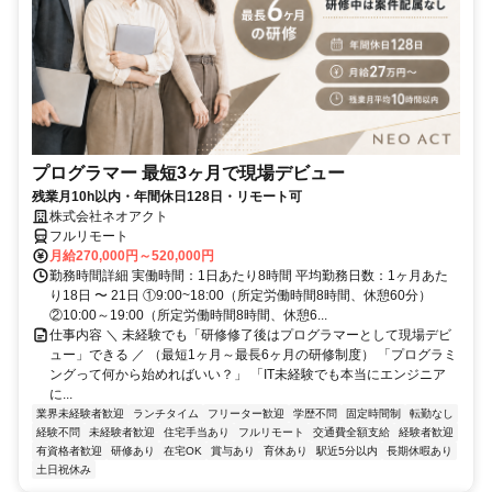
プログラマー 最短3ヶ月で現場デビュー
残業月10h以内・年間休日128日・リモート可
株式会社ネオアクト
フルリモート
月給270,000円～520,000円
勤務時間詳細 実働時間：1日あたり8時間 平均勤務日数：1ヶ月あた
り18日 〜 21日 ①9:00~18:00（所定労働時間8時間、休憩60分）
②10:00～19:00（所定労働時間8時間、休憩6...
仕事内容 ＼ 未経験でも「研修修了後はプログラマーとして現場デビ
ュー」できる ／ （最短1ヶ月～最長6ヶ月の研修制度） 「プログラミ
ングって何から始めればいい？」 「IT未経験でも本当にエンジニア
に...
業界未経験者歓迎
ランチタイム
フリーター歓迎
学歴不問
固定時間制
転勤なし
経験不問
未経験者歓迎
住宅手当あり
フルリモート
交通費全額支給
経験者歓迎
有資格者歓迎
研修あり
在宅OK
賞与あり
育休あり
駅近5分以内
長期休暇あり
土日祝休み