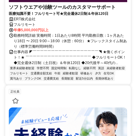
ソフトウエアや治験ツールのカスタマーサポート
医療知識不要！フルリモート可★完全週休2日制＆年休120日
ERT株式会社
フルリモート
年俸5,000,000円以上
勤務時間詳細 実働時間：1日あたり8時間 平均勤務日数：1ヶ月あた
り18日 〜 20日 9:00～18:00（休憩：60分） ★フレックスタイム制あ
り（標準労働時間8時間）
仕事内容 ◤￣￣￣￣￣￣￣￣￣￣￣￣￣￣￣￣￣￣◥ ★働くポイン
ト！★ ￣￣￣￣￣￣￣￣￣￣￣￣￣￣￣￣￣￣ ◆フルリモートOK！
◆完全週休2日制（土日祝）＆年休120日 ◆20代後半～40代の...
業界未経験者歓迎
学歴不問
固定時間制
転勤なし
経験不問
英語
未経験者歓迎
フルリモート
交通費全額支給
午前
経験者歓迎
研修あり
夕方
在宅OK
賞与あり
ブランクOK
交通費支給
長期歓迎
駅近5分以内
長期休暇あり
正社員