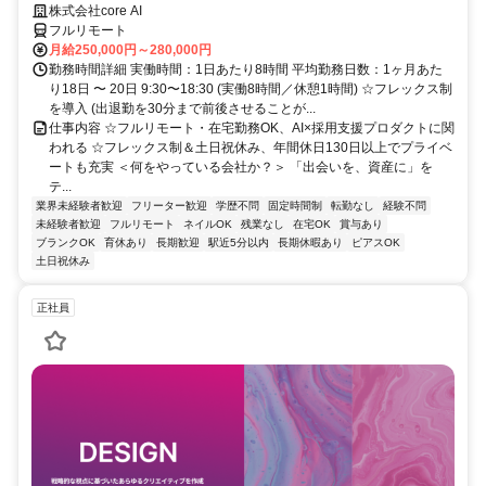
株式会社core AI
フルリモート
月給250,000円～280,000円
勤務時間詳細 実働時間：1日あたり8時間 平均勤務日数：1ヶ月あた
り18日 〜 20日 9:30〜18:30 (実働8時間／休憩1時間) ☆フレックス制
を導入 (出退勤を30分まで前後させることが...
仕事内容 ☆フルリモート・在宅勤務OK、AI×採用支援プロダクトに関
われる ☆フレックス制＆土日祝休み、年間休日130日以上でプライベ
ートも充実 ＜何をやっている会社か？＞ 「出会いを、資産に」を
テ...
業界未経験者歓迎
フリーター歓迎
学歴不問
固定時間制
転勤なし
経験不問
未経験者歓迎
フルリモート
ネイルOK
残業なし
在宅OK
賞与あり
ブランクOK
育休あり
長期歓迎
駅近5分以内
長期休暇あり
ピアスOK
土日祝休み
正社員