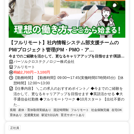
【フルリモート】社内情報システム部支援チームの
PM/プロジェクト管理(PM・PMO・ア
今までのご経験を活かして、更なるキャリアアップを目指せます/英語活
シ)_N260774362
かせる/大手通信会社勤務/フルリモートワーク/10月スタート
パーソルクロステクノロジー株式会社
フルリモート
時給2,700円～3,100円
【勤務時間】 【勤務時間】09:00〜17:45(実働時間07時間45分) 【休
憩時間】12:00〜13:00
【仕事内容】 ＼この求人のおすすめポイント／ ◆今までのご経験を
活かして、更なるキャリアアップを目指せます ◆英語活かせる ◆大
手通信会社勤務 ◆フルリモートワーク ◆10月スタート 【出社不要の
た...
長期
産休・育休取得実績あり
固定時間制
フルリモート
社会保険完備
在宅OK
育休あり
交通費支給
駅近5分以内
育児サポートあり
正社員