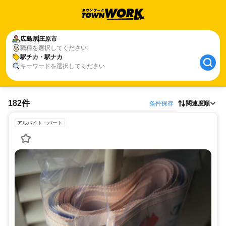
広島県
庄原市
職種を選択してください
駅チカ・駅ナカ
キーワードを選択してください
182件
条件保存
関連度順
アルバイト・パート