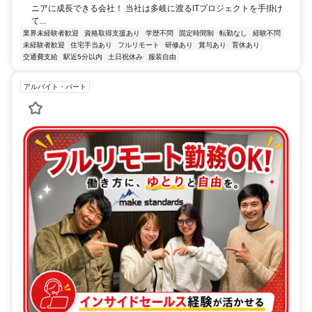
ニアに成長できる会社！ 当社は多岐に渡るITプロジェクトを手掛け
て...
業界未経験者歓迎
資格取得支援あり
学歴不問
固定時間制
転勤なし
経験不問
未経験者歓迎
住宅手当あり
フルリモート
研修あり
賞与あり
育休あり
交通費支給
駅近5分以内
土日祝休み
服装自由
アルバイト・パート