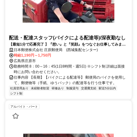
配送・配達スタッフ(バイクによる配達等)/深夜勤なし
【最短1分で応募完了 】『想い』と『笑顔』をつなぐお仕事してみませ
んか？
日本郵便株式会社 庄原郵便局 (西城集配センター)
時給1,190円～1,750円
広島県庄原市
勤務時間 8：00～16：45(1日8時間・週5日) ※シフト制 詳細は面接
時にお問い合わせください。
仕事内容 【長期】【バイクによる配達等】 郵便局のバイクを使用し
て、郵便物等（手紙、ゆうパック）の配達等を行う仕事です。
社員登用あり
未経験者歓迎
研修あり
制服貸与
交通費支給
駅近5分以内
シフト制
アルバイト・パート