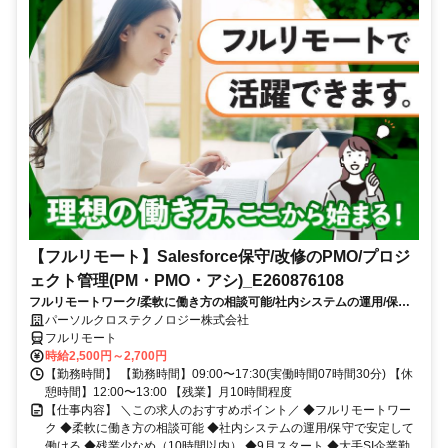
【フルリモート】Salesforce保守/改修のPMO/プロジ
ェクト管理(PM・PMO・アシ)_E260876108
フルリモートワーク/柔軟に働き方の相談可能/社内システムの運用/保守
で安定して働ける/残業少なめ（10時間以内）/9月スタート/大手SI企業勤
パーソルクロステクノロジー株式会社
務
フルリモート
時給2,500円～2,700円
【勤務時間】 【勤務時間】09:00〜17:30(実働時間07時間30分) 【休
憩時間】12:00〜13:00 【残業】月10時間程度
【仕事内容】 ＼この求人のおすすめポイント／ ◆フルリモートワー
ク ◆柔軟に働き方の相談可能 ◆社内システムの運用/保守で安定して
働ける ◆残業少なめ（10時間以内） ◆9月スタート ◆大手SI企業勤...