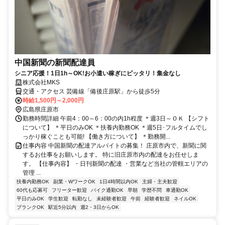
中国新聞の新聞配達員
シニア応援！1日1h～OK!お小遣い稼ぎにピッタリ！集金なし
株式会社MKS
交通・アクセス 芸備線「備後庄原駅」から徒歩5分
時給1,500円～2,000円
広島県庄原市
勤務時間詳細 午前4：00～6：00の内1h程度 ＊週3日～ＯＫ 【シフト
について】 ＊平日のみOK ＊扶養内勤務OK ＊週5日･フルタイムでし
っかり稼ぐことも可能! 【働き方について】 ＊勤務開...
仕事内容 中国新聞の配達アルバイトの募集！ 庄原市内で、新聞に関
するお仕事をお願いします。 特に旧庄原市内の配達をお任せしま
す。 【仕事内容】 ・日刊新聞の配達 ・営業など当社の管轄エリアの
管理 ...
扶養内勤務OK
副業・WワークOK
1日4時間以内OK
主婦・主夫歓迎
60代も応募可
フリーター歓迎
バイク通勤OK
早朝
学歴不問
車通勤OK
平日のみOK
学生歓迎
転勤なし
未経験者歓迎
午前
経験者歓迎
ネイルOK
ブランクOK
駅近5分以内
週2・3日からOK