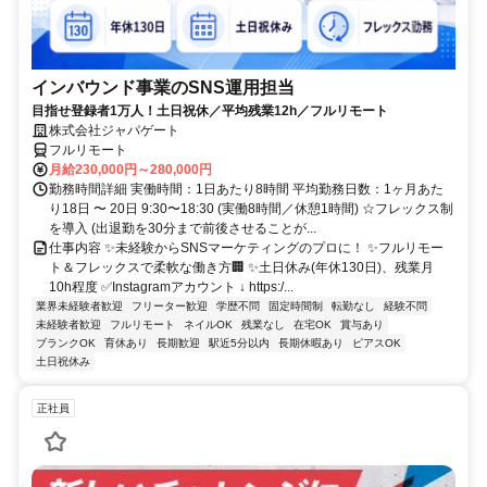
インバウンド事業のSNS運用担当
目指せ登録者1万人！土日祝休／平均残業12h／フルリモート
株式会社ジャパゲート
フルリモート
月給230,000円～280,000円
勤務時間詳細 実働時間：1日あたり8時間 平均勤務日数：1ヶ月あた
り18日 〜 20日 9:30〜18:30 (実働8時間／休憩1時間) ☆フレックス制
を導入 (出退勤を30分まで前後させることが...
仕事内容 ✨未経験からSNSマーケティングのプロに！ ✨フルリモー
ト＆フレックスで柔軟な働き方🏢 ✨土日休み(年休130日)、残業月
10h程度 ✅Instagramアカウント ↓ https:/...
業界未経験者歓迎
フリーター歓迎
学歴不問
固定時間制
転勤なし
経験不問
未経験者歓迎
フルリモート
ネイルOK
残業なし
在宅OK
賞与あり
ブランクOK
育休あり
長期歓迎
駅近5分以内
長期休暇あり
ピアスOK
土日祝休み
正社員