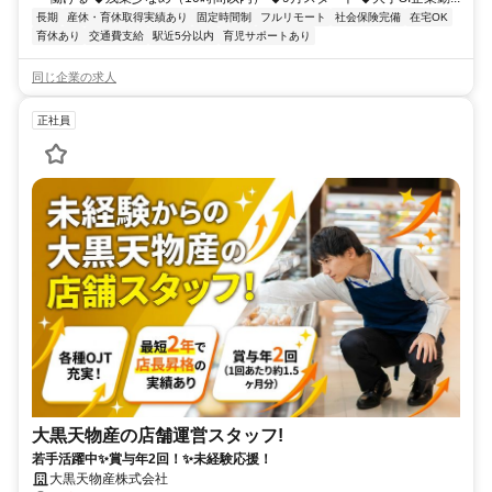
長期
産休・育休取得実績あり
固定時間制
フルリモート
社会保険完備
在宅OK
育休あり
交通費支給
駅近5分以内
育児サポートあり
同じ企業の求人
正社員
大黒天物産の店舗運営スタッフ!
若手活躍中✨賞与年2回！✨未経験応援！
大黒天物産株式会社