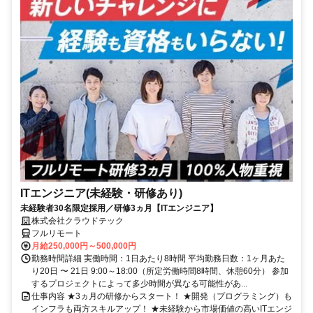
ITエンジニア(未経験・研修あり)
未経験者30名限定採用／研修3ヵ月【ITエンジニア】
株式会社クラウドテック
フルリモート
月給250,000円～500,000円
勤務時間詳細 実働時間：1日あたり8時間 平均勤務日数：1ヶ月あた
り20日 〜 21日 9:00～18:00（所定労働時間8時間、休憩60分） 参加
するプロジェクトによって多少時間が異なる可能性があ...
仕事内容 ★3ヵ月の研修からスタート！ ★開発（プログラミング）も
インフラも両方スキルアップ！ ★未経験から市場価値の高いITエンジ