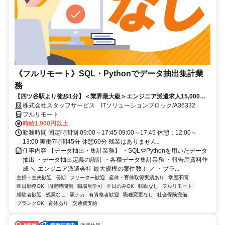
《フルリモート》SQL・Pythonでデータ抽出集計業
務
【四ツ谷駅より徒歩1分】＜業界最大級＞エンジニア派遣求人15,000件
以上◎ 来社不要のカンタン登録→最短2日で就業可能！！
株式会社スタッフサービス ITソリューションブロック/A36332
フルリモート
時給1,900円以上
勤務時間 固定時間制 09:00～17:45 09:00～17:45 休憩：12:00～
13:00 実働7時間45分 休憩60分 残業はありません。
仕事内容 【データ抽出・集計業務】 ・SQLやPythonを用いたデータ
抽出 ・データ抽出定義の設計 ・各種データ集計業務 ・報告用資料作
成 ＼ エンジニア派遣会社 最大規模の案件数！ ／ ・ブラ...
主婦・主夫歓迎
長期
フリーター歓迎
産休・育休取得実績あり
学歴不問
即日勤務OK
固定時間制
職場見学可
平日のみOK
転勤なし
フルリモート
経験者歓迎
残業なし
駅ナカ
有資格者歓迎
職種変更なし
社会保険完備
ブランクOK
育休あり
交通費支給