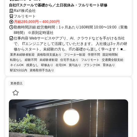
自社ITスクールで基礎から／土日祝休み・フルリモート研修
RaY株式会社
フルリモート
月給280,000円～400,000円
勤務時間詳細 総労働時間：1ヶ月あたり160時間 10:00〜19:00（実働
8時間） ※原則定時退社
仕事内容 Webサービスやアプリ、AI、クラウドなどを手がける当社
で、 ITエンジニアとして活躍していただきます。 入社後は3ヶ月の研
修からスタート。未経験の方も、ITの基礎から楽しく学べます！ ■...
業界未経験者歓迎
資格取得支援あり
フリーター歓迎
学歴不問
固定時間制
転勤なし
経験不問
未経験者歓迎
住宅手当あり
フルリモート
交通費全額支給
ネイルOK
残業なし
研修あり
在宅OK
賞与あり
ブランクOK
育休あり
駅近5分以内
資格取得手当あり
業務委託