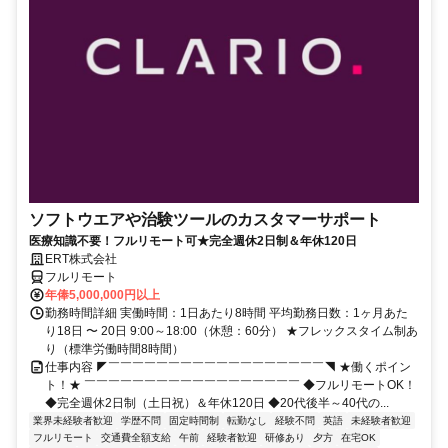
ソフトウエアや治験ツールのカスタマーサポート
医療知識不要！フルリモート可★完全週休2日制＆年休120日
ERT株式会社
フルリモート
年俸5,000,000円以上
勤務時間詳細 実働時間：1日あたり8時間 平均勤務日数：1ヶ月あた
り18日 〜 20日 9:00～18:00（休憩：60分） ★フレックスタイム制あ
り（標準労働時間8時間）
仕事内容 ◤￣￣￣￣￣￣￣￣￣￣￣￣￣￣￣￣￣￣◥ ★働くポイン
ト！★ ￣￣￣￣￣￣￣￣￣￣￣￣￣￣￣￣￣￣ ◆フルリモートOK！
◆完全週休2日制（土日祝）＆年休120日 ◆20代後半～40代の...
業界未経験者歓迎
学歴不問
固定時間制
転勤なし
経験不問
英語
未経験者歓迎
フルリモート
交通費全額支給
午前
経験者歓迎
研修あり
夕方
在宅OK