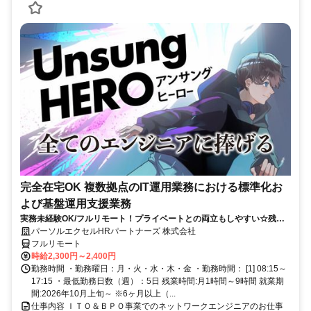
完全在宅OK 複数拠点のIT運用業務における標準化お
よび基盤運用支援業務
実務未経験OK/フルリモート！プライベートとの両立もしやすい☆残業
ちょっと♪
パーソルエクセルHRパートナーズ 株式会社
フルリモート
時給2,300円～2,400円
勤務時間 ・勤務曜日：月・火・水・木・金 ・勤務時間： [1] 08:15～
17:15 ・最低勤務日数（週）：5日 残業時間:月1時間～9時間 就業期
間:2026年10月上旬～ ※6ヶ月以上（...
仕事内容 ＩＴＯ＆ＢＰＯ事業でのネットワークエンジニアのお仕事