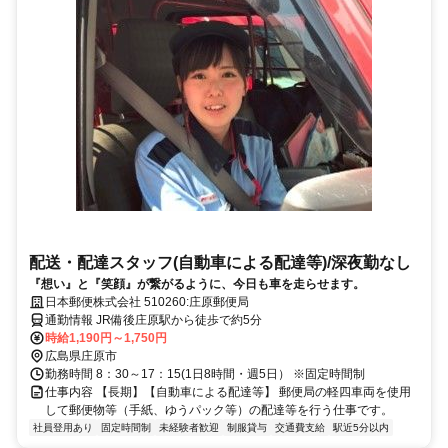
配送・配達スタッフ(自動車による配達等)/深夜勤なし
『想い』と『笑顔』が繋がるように、今日も車を走らせます。
日本郵便株式会社 510260:庄原郵便局
通勤情報 JR備後庄原駅から徒歩で約5分
時給1,190円～1,750円
広島県庄原市
勤務時間 8：30～17：15(1日8時間・週5日） ※固定時間制
仕事内容 【長期】【自動車による配達等】 郵便局の軽四車両を使用
して郵便物等（手紙、ゆうパック等）の配達等を行う仕事です。
社員登用あり
固定時間制
未経験者歓迎
制服貸与
交通費支給
駅近5分以内