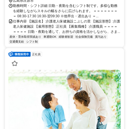
広島県庄原市
勤務時間・シフト詳細 日勤・夜勤を含むシフト制です。多様な勤務
を経験しながらスキルの幅をさらに広げられます。 ＝＝＝＝＝＝＝
＝ 08:30-17:30 16:30-翌09:30 ※他早出・遅出あり ＝...
仕事内容 【施設名】:介護老人保健施設こぶしの里 【施設形態】:介護
老人保健施設 【雇用形態】:正社員 【募集職種】:介護職員 ＝＝＝＝
＝＝＝＝ 日勤・夜勤を通して、お持ちの資格を活かしながら、さま...
産休・育休取得実績あり
車通勤OK
経験者歓迎
社会保険完備
賞与あり
交通費支給
シフト制
正社員