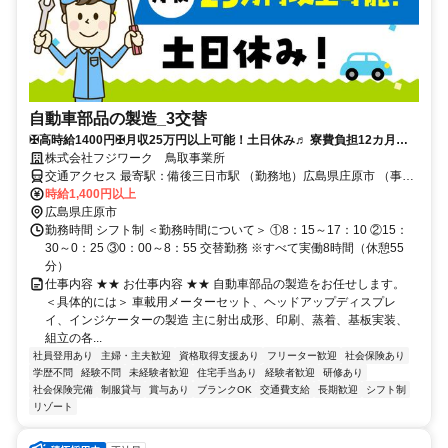
自動車部品の製造_3交替
✠高時給1400円✠月収25万円以上可能！土日休み♬ 寮費負担12カ月
間 月5,000円キャンペーン実施中！
株式会社フジワーク 鳥取事業所
交通アクセス 最寄駅：備後三日市駅 （勤務地）広島県庄原市 （事業
所）JR「鳥取」駅から徒歩2分
時給1,400円以上
広島県庄原市
勤務時間 シフト制 ＜勤務時間について＞ ①8：15～17：10 ②15：
30～0：25 ③0：00～8：55 交替勤務 ※すべて実働8時間（休憩55
分）
仕事内容 ★★ お仕事内容 ★★ 自動車部品の製造をお任せします。
＜具体的には＞ 車載用メーターセット、ヘッドアップディスプレ
イ、インジケーターの製造 主に射出成形、印刷、蒸着、基板実装、
組立の各...
社員登用あり
主婦・主夫歓迎
資格取得支援あり
フリーター歓迎
社会保険あり
学歴不問
経験不問
未経験者歓迎
住宅手当あり
経験者歓迎
研修あり
社会保険完備
制服貸与
賞与あり
ブランクOK
交通費支給
長期歓迎
シフト制
リゾート