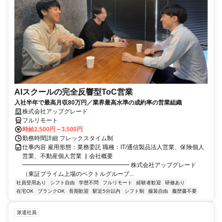
AIスクールの完全反響型ToC営業
入社半年で最高月収80万円／業界最高水準の成約率の営業組織
株式会社アップグレード
フルリモート
時給2,500円～3,500円
勤務時間詳細 フレックスタイム制
仕事内容 雇用形態：業務委託 職種：IT/通信製品法人営業、保険個人
営業、不動産個人営業 ▏会社概要
━━━━━━━━━━━━━━━━━━ 株式会社アップグレード
（東証プライム上場のベクトルグループ...
社員登用あり
シフト自由
学歴不問
フルリモート
経験者歓迎
研修あり
在宅OK
ブランクOK
長期歓迎
駅近5分以内
シフト制
服装自由
履歴書不要
派遣社員