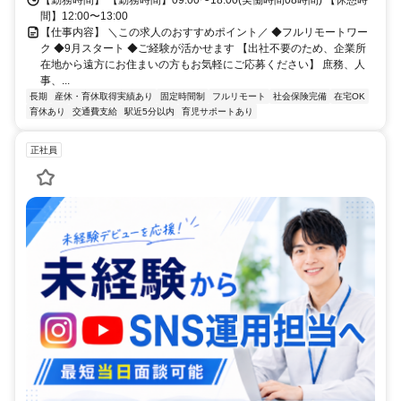
間】12:00〜13:00
【仕事内容】 ＼この求人のおすすめポイント／ ◆フルリモートワー
ク ◆9月スタート ◆ご経験が活かせます 【出社不要のため、企業所
在地から遠方にお住まいの方もお気軽にご応募ください】 庶務、人
事、...
長期
産休・育休取得実績あり
固定時間制
フルリモート
社会保険完備
在宅OK
育休あり
交通費支給
駅近5分以内
育児サポートあり
正社員