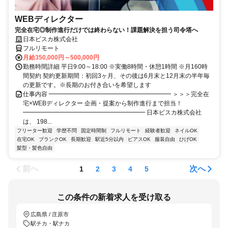
WEBディレクター
完全在宅◎制作進行だけでは終わらない！課題解決を担う司令塔へ
日本ビスカ株式会社
フルリモート
月給350,000円～500,000円
勤務時間詳細 平日9:00～18:00 ※実働8時間・休憩1時間 ※月160時
間契約 契約更新期間：初回3ヶ月、その後は6月末と12月末の半年毎
の更新です。※長期のお付き合いを希望します
仕事内容 ━━━━━━━━━━━━━━━━━━━━ ＞＞＞完全在
宅×WEBディレクター 企画・提案から制作進行まで担当！
━━━━━━━━━━━━━━━━━━━━ 日本ビスカ株式会社
は、 198...
フリーター歓迎
学歴不問
固定時間制
フルリモート
経験者歓迎
ネイルOK
在宅OK
ブランクOK
長期歓迎
駅近5分以内
ピアスOK
服装自由
ひげOK
髪型・髪色自由
前へ
次へ
1
2
3
4
5
この条件の新着求人を受け取る
広島県 / 庄原市
駅チカ・駅ナカ