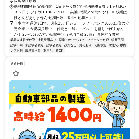
広島県庄原市
勤務時間詳細 実働時間：1日あたり8時間 平均勤務日数：1ヶ月あた
り17日 シフト制 10:00～19:00 （実働8時間／休憩60分） ※ 残業は
ほとんどありません 勤務日数：週4日 勤務日：土...
仕事内容 週休3日で、月収25万円超え！ ソフトバンク100%出資の安
定企業で 大規模採用中！ 仲間と一緒にイベントを盛り上げません
か？ 20～30代の方が活躍中✨ （平均年齢 28歳） 具体的な業務...
業界未経験者歓迎
社員登用あり
副業・WワークOK
フリーター歓迎
学歴不問
経験不問
未経験者歓迎
経験者歓迎
残業なし
賞与あり
長期歓迎
駅近5分以内
シフト制
履歴書不要
友達と応募OK
派遣社員