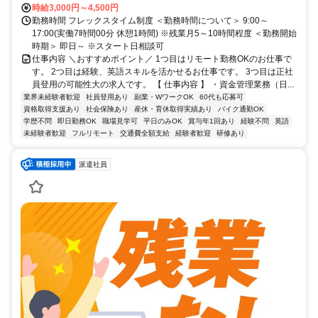
時給3,000円～4,500円
勤務時間 フレックスタイム制度 ＜勤務時間について＞ 9:00～
17:00(実働7時間00分 休憩1時間) ※残業月5～10時間程度 ＜勤務開始
時期＞ 即日～ ※スタート日相談可
仕事内容 ＼おすすめポイント／ 1つ目はリモート勤務OKのお仕事で
す。 2つ目は経験、英語スキルを活かせるお仕事です。 3つ目は正社
員登用の可能性大の求人です。 【 仕事内容 】 ・資金管理業務（日...
業界未経験者歓迎
社員登用あり
副業・WワークOK
60代も応募可
資格取得支援あり
社会保険あり
産休・育休取得実績あり
バイク通勤OK
学歴不問
即日勤務OK
職場見学可
平日のみOK
賞与年1回あり
経験不問
英語
未経験者歓迎
フルリモート
交通費全額支給
経験者歓迎
研修あり
派遣社員