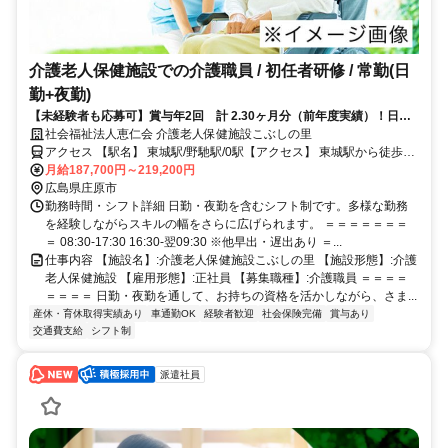
介護老人保健施設での介護職員 / 初任者研修 / 常勤(日
勤+夜勤)
【未経験者も応募可】賞与年2回 計 2.30ヶ月分（前年度実績）！日勤
のみ募集！【年休120日以上】
社会福祉法人恵仁会 介護老人保健施設こぶしの里
アクセス 【駅名】 東城駅/野馳駅/0駅【アクセス】 東城駅から徒歩1
分
月給187,700円～219,200円
広島県庄原市
勤務時間・シフト詳細 日勤・夜勤を含むシフト制です。多様な勤務
を経験しながらスキルの幅をさらに広げられます。 ＝＝＝＝＝＝＝
＝ 08:30-17:30 16:30-翌09:30 ※他早出・遅出あり ＝...
仕事内容 【施設名】:介護老人保健施設こぶしの里 【施設形態】:介護
老人保健施設 【雇用形態】:正社員 【募集職種】:介護職員 ＝＝＝＝
＝＝＝＝ 日勤・夜勤を通して、お持ちの資格を活かしながら、さま...
産休・育休取得実績あり
車通勤OK
経験者歓迎
社会保険完備
賞与あり
交通費支給
シフト制
派遣社員