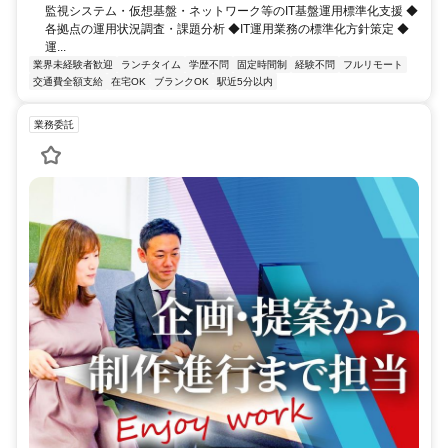
監視システム・仮想基盤・ネットワーク等のIT基盤運用標準化支援 ◆
各拠点の運用状況調査・課題分析 ◆IT運用業務の標準化方針策定 ◆
運...
業界未経験者歓迎
ランチタイム
学歴不問
固定時間制
経験不問
フルリモート
交通費全額支給
在宅OK
ブランクOK
駅近5分以内
業務委託