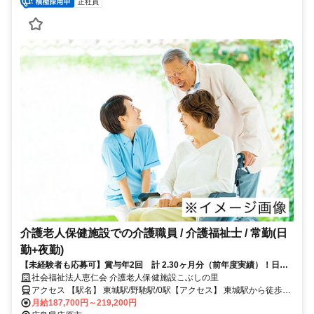
正社員
介護老人保健施設での介護職員 / 介護福祉士 / 常勤(日
勤+夜勤)
【未経験者も応募可】賞与年2回 計 2.30ヶ月分（前年度実績）！日勤
のみ募集！【年休120日以上】
社会福祉法人恵仁会 介護老人保健施設こぶしの里
アクセス 【駅名】 東城駅/野馳駅/0駅【アクセス】 東城駅から徒歩1
分
月給187,700円～219,200円