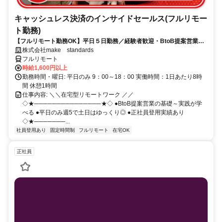
キャッシュレス決済のインサイドセールス(フルリモー
ト勤務)
【フルリモート勤務OK】平日５日勤務／経験者歓迎・BtoB提案営業で
スキルアップ
株式会社make standards
フルリモート
時給1,600円以上
勤務時間・曜日: 平日のみ 9：00～18：00 実働時間：1日あたり8時
間 休憩1時間
仕事内容: ＼＼在宅型リモートワーク ／／
◇★───────────────★◇ ●BtoB提案営業の基礎～実践が学
べる ●平日のみ週5で土日はゆっくり◎ ●正社員登用実績あり
◇★───────...
社員登用あり
固定時間制
フルリモート
在宅OK
正社員