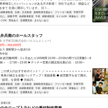
 将来独立したいパッションがある方大歓迎！ 当社では売上・損益など
全て 社員に開示しています。 日々...
未経験者歓迎
主婦・主夫歓迎
資格取得支援あり
フリーター歓迎
学歴不問
勤なし
経験不問
未経験者歓迎
午前
経験者歓迎
ネイルOK
研修あり
夕方
ンクOK
育休あり
交通費支給
まかないあり
屋弁兵衛のホールスタッフ
衛 大手町店(株式会社バルコムエミュー)
00円～300,000円
セス 袋町駅から徒歩1分
市中区
 総労働時間：1ヶ月あたり165時間 10:00～23:00の間で1日実働5～8
例＞ ・17:00～23:00 ▶ディナー営業の開店前出勤の日 ・10:00～
＼ この求人のおすすめポイント！ ／ ＝＝＝＝＝＝＝＝＝＝＝＝＝＝＝＝
◆ 将来の独立を全面バックアップ！実績多数 ◆ 経営数字を全て開示。
経営」を習得 ◆ 月給25...
未経験者歓迎
主婦・主夫歓迎
資格取得支援あり
フリーター歓迎
学歴不問
勤なし
経験不問
未経験者歓迎
午前
経験者歓迎
ネイルOK
研修あり
夕方
ンクOK
育休あり
交通費支給
まかないあり
派遣社員
でのテロップ入力などの番組制作業務