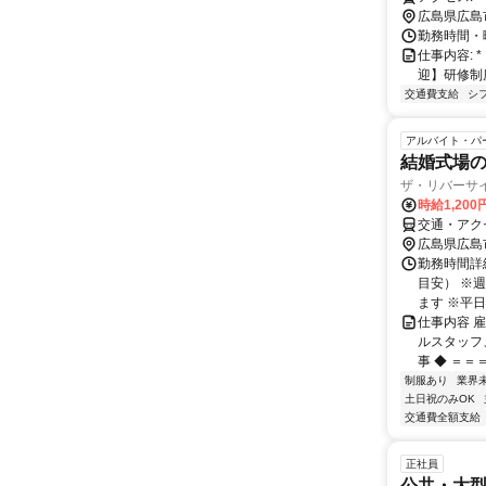
広島県広島
勤務時間・曜
仕事内容: * .｡.
迎】研修制
交通費支給
シ
アルバイト・パ
結婚式場の
ザ・リバーサ
時給1,200
交通・アク
広島県広島
勤務時間詳細
目安） ※
ます ※平日
仕事内容 
ルスタッフ
事 ◆ ＝＝
制服あり
業界
土日祝のみOK
交通費全額支給
正社員
公共・大