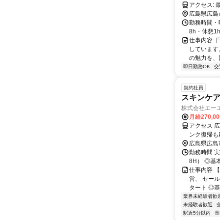
ア
広島県広島
勤務時間・曜日
8h・休憩
仕事内容:
しています
の魅力を、
即日勤務OK
交
契約社員
スキンケ
株式会社エー
月給270,0
アクセス 
ンク復帰も
広島県広島
勤務時間 実
8H） ◎基
仕事内容 
営、 セー
タート ◎基
業界未経験者歓
未経験者歓迎
駅近5分以内
長