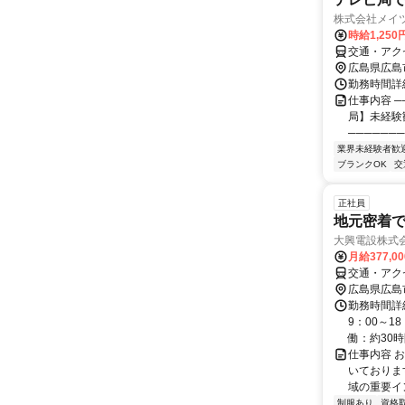
株式会社メイツ
時給1,250
交通・アク
広島県広島
勤務時間詳細
仕事内容 ─
局】未経験
───────
業界未経験者歓
ブランクOK
交
正社員
地元密着
大興電設株式
月給377,0
交通・アク
広島県広島
勤務時間詳細
9：00～1
働：約30時
仕事内容 
いておりま
域の重要イ
制服あり
資格