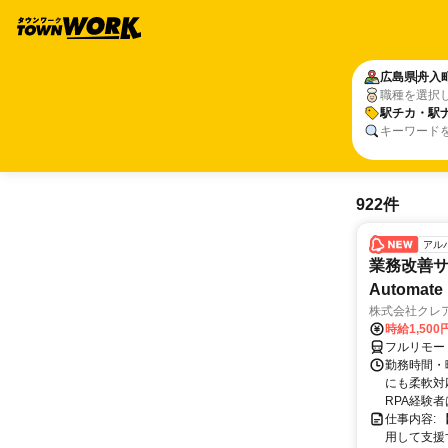
広島県
舟入
職種を選択
駅チカ・駅
キーワード
922件
アル
業務改善サポ
Automate 
株式会社クレ
時給1,500
フルリモー
勤務時間・曜
にも柔軟対応
RPA経験者
仕事内容:
用して支援する