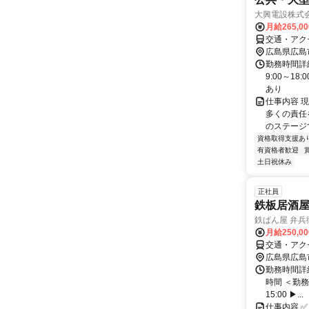
大興電設株式
月給265,0
交通・アク
広島県広島
勤務時間詳細
9:00～1
あり
仕事内容 
多くの責任
のステージ
資格取得支援あ
有資格者歓迎
土日祝休み
正社員
鉄板居酒
鉄ぱん屋 弁兵
月給250,0
交通・アク
広島県広島
勤務時間詳細
時間 ＜勤務
15:00 ▶...
仕事内容 