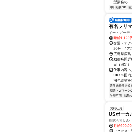
型業務の...
即日勤務OK
固
有名フリマ
イー・ガーデ
時給1,120
交通・アク
20分）/
広島県広島
勤務時間詳細
日（固定） ＊
仕事内容 
OK♪ ✨国
梱包資材を無
業界未経験者歓
副業・WワークO
学歴不問
転勤
契約社員
USボーカ
株式会社US
月給200,0
ア