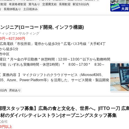
者歓迎
有資格者歓迎
賞与あり
交通費支給
長期歓迎
駅近5分以内
り
長期休暇あり
土日祝休み
ンジニア(ローコード開発, インフラ構築)
ティックコンサルティング
00円～627,500円
から徒歩1分
市中区
日: * 月〜金の平日勤務 * 休憩時間：12:00～13:00 * 以下から勤務時間
能（いずれも実働8時間・休憩1時間） * 8:00～17:00 * 8:30～
【 業務内容 】 マイクロソフトのクラウドサービス（Microsoft365、
s365、Azure、Power Platform等）を活用した、サービス開発・製品開発
分以内
昇給あり
調理スタッフ募集】広島の食と文化を、世界へ。|ITTO 一刀 広
材のダイバシティレストラン|オープニングスタッフ募集
株式会社
00円以上