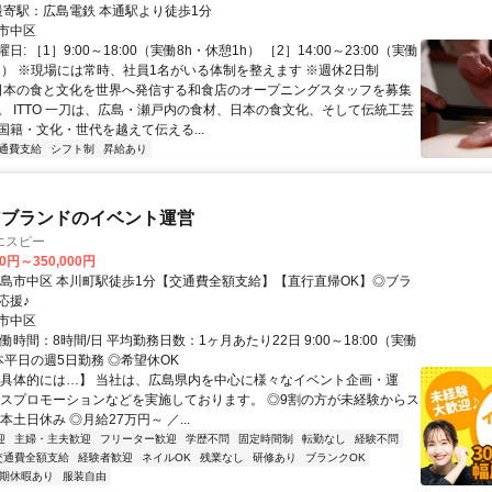
クセス: 最寄駅：広島電鉄 本通駅より徒歩1分
市中区
: ［1］9:00～18:00（実働8h・休憩1h） ［2］14:00～23:00（実働
1h） ※現場には常時、社員1名がいる体制を整えます ※週休2日制
 日本の食と文化を世界へ発信する和食店のオープニングスタッフを募集
。 ITTO 一刀は、広島・瀬戸内の食材、日本の食文化、そして伝統工芸
国籍・文化・世代を越えて伝える...
通費支給
シフト制
昇給あり
アブランドのイベント運営
エスピー
00円～350,000円
広島市中区 本川町駅徒歩1分【交通費全額支給】【直行直帰OK】◎ブラ
応援♪
市中区
働時間：8時間/日 平均勤務日数：1ヶ月あたり22日 9:00～18:00（実働
本平日の週5日勤務 ◎希望休OK
【具体的には…】 当社は、広島県内を中心に様々なイベント企画・運
ルスプロモーションなどを実施しております。 ◎9割の方が未経験からス
本土日休み ◎月給27万円～ ／...
迎
主婦・主夫歓迎
フリーター歓迎
学歴不問
固定時間制
転勤なし
経験不問
交通費全額支給
経験者歓迎
ネイルOK
残業なし
研修あり
ブランクOK
期休暇あり
服装自由