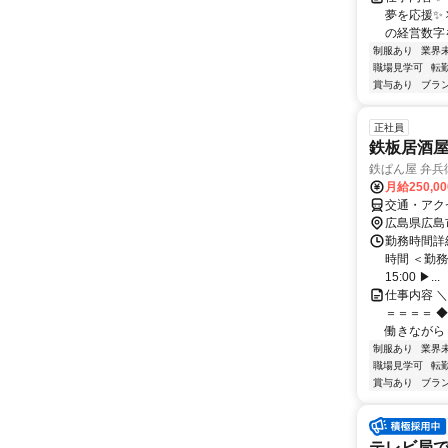
夢を応援✨
の経営数字を
制服あり
業界
職場見学可
転
賞与あり
ブラ
正社員
鉄板居酒
鉄ぱん屋 弁兵
月給250,0
交通・アク
広島県広島
勤務時間詳細
時間 ＜勤務
15:00 ▶...
仕事内容 
＝＝＝＝ 
働きながら「
制服あり
業界
職場見学可
転
賞与あり
ブラ
テレビ局