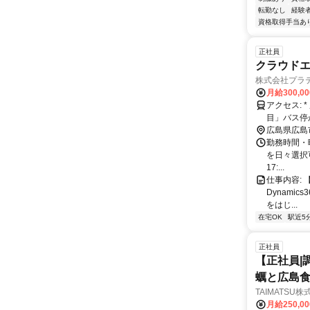
転勤なし
経験
資格取得手当あ
正社員
クラウドエ
株式会社プラ
月給300,0
アクセス: * 広島電鉄「市役所前」電停から徒歩3分 * 広電バス3号線「大手町4丁
目」バス停
広島県広島
勤務時間・曜
を日々選択可
17:...
仕事内容: 
Dynamic
をはじ...
在宅OK
駅近5
正社員
【正社員|
蠣と広島食
TAIMATSU
月給250,0