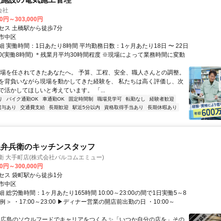
会社
00円～303,000円
セス 土橋駅から徒歩7分
市中区
 実働時間：1日あたり8時間 平均勤務日数：1ヶ月あたり18日 〜 22日
8:00(実働8時間) ＊残業月平均30時間程度 ※現場によって業務時間に変動
現場を任されてきたあなたへ。 予算、工程、安全、職人さんとの調整。
を背負いながら現場を動かしてきた経験を、 私たちは高く評価し、次
で活かしてほしいと考えています。 「...
り
バイク通勤OK
車通勤OK
固定時間制
職場見学可
転勤なし
経験者歓迎
賞与あり
交通費支給
長期歓迎
駅近5分以内
資格取得手当あり
長期休暇あり
屋弁兵衛のキッチンスタッフ
衛 大手町店(株式会社バルコムエミュー)
00円～300,000円
セス 袋町駅から徒歩1分
市中区
 総労働時間：1ヶ月あたり165時間 10:00～23:00の間で1日実働5～8
例＞ ・17:00～23:00 ▶ディナー営業の開店前出勤の日 ・10:00～
✅ 広島のソウルフードでキャリアをつくる ✨「いつか自分の店を」その