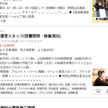
市中区
日: 12：00～21：00 ※固定シフト勤務制 ※曜日・時間は応相談
: ｡.:｡.:.｡.: .｡.: .｡.:ＰＯＩＮＴ . ｡.: ｡.: .｡.: .｡.: .｡.::*｡.: .｡.:: ◆【未経験者歓
度充実！一から丁寧に指導...
フト制
ート
運営スタッフ(音響照明・映像演出)
イドテラス広島 ツリーズスクエア
円～1,400円
セス 広島電鉄「舟入幸町駅」より徒歩5分
市中区
 8:00～22:00（シフト制） 上記時間内で1日6時間程度（結婚式1件の
週1日からの勤務が可能です ※週末（土日）の結婚式本番がメインとなり
を含めたフルタイム勤...
雇用形態：アルバイト・パート 職種：イベント運営スタッフ、ブライダ
、音響 ＝＝＝＝＝＝＝＝＝＝＝＝＝＝＝＝＝ ◆ 特別な時間を彩るお仕
＝＝＝＝＝＝＝＝＝＝＝＝＝＝＝ ...
未経験者歓迎
扶養内勤務OK
社員登用あり
週1日からOK
副業・WワークOK
主婦・主夫歓迎
フリーター歓迎
学歴不問
学生歓迎
転勤なし
未経験者歓迎
経験者歓迎
ネイルOK
研修あり
ブランクOK
交通費支給
長期歓迎
型施設の電気施工管理