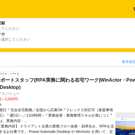
町駅
してください
ナカ
を選択してください
条件保
バイト・パート
ートスタッフ(RPA実務に関わる在宅ワーク|WinActor・Pow
Desktop)
アスバリュー
円～2,000円
ト
日: * 完全在宅勤務／全国から応募OK * フレックス対応可（家庭事情
） * 週5日～／1日6時間～ * 業務改善・業務整理スキルが身につく *
は、業務内容・...
 【業務内容】 クライアント企業の業務フロー改善・効率化を、RPAを活
お仕事です。 Power Automate Desktop や WinActor を用いて、定