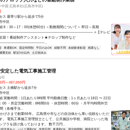
中国 広島本社(広島市中区)
円
セス 最寄り駅から徒歩で5分
市中区
 8：30～17：00(休憩60分) ＜勤務期間について＞ 即日～長期
──────────────────────────────────── ⭐【テレビ
歓迎！番組制作アシスタント★テロップ制作など
─────────────────...
迎
車通勤OK
固定時間制
平日のみOK
経験不問
未経験者歓迎
残業なし
通費支給
駅近5分以内
土日祝休み
で安定した電気工事施工管理
会社
00円～487,000円
セス 土橋駅から徒歩7分
市中区
 実働時間：1日あたり8時間 平均勤務日数：1ヶ月あたり18日 〜 22日
8：00 ・所定労働時間：8時間0分 ・休憩時間：60分 ・月平均時間外労
間（各種手当...
おかげさまで創業66年。 広島県や市などの自治体から厚い信頼をいただ
す。 電気工事施工管理技士として、公共施設や学校、病院といった地
ンフラを請け負っております。 数千万円...
取得支援あり
バイク通勤OK
学歴不問
車通勤OK
固定時間制
職場見学可