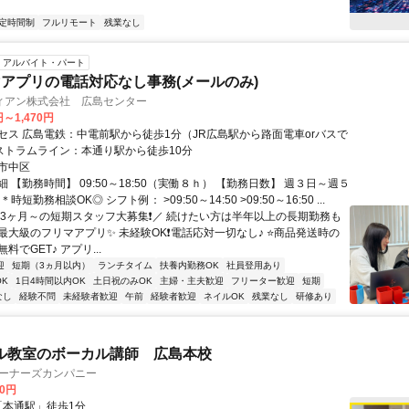
定時間制
フルリモート
残業なし
アルバイト・パート
アプリの電話対応なし事務(メールのみ)
ィアン株式会社 広島センター
円～1,470円
セス 広島電鉄：中電前駅から徒歩1分（JR広島駅から路面電車orバスで
 アストラムライン：本通り駅から徒歩10分
市中区
 【勤務時間】 09:50～18:50（実働８ｈ） 【勤務日数】 週３日～週５
時短勤務相談OK◎ シフト例： >09:50～14:50 >09:50～16:50 ...
＼3ヶ月～の短期スタッフ大募集❗／ 続けたい方は半年以上の長期勤務も
内最大級のフリマアプリ✨ 未経験OK❗電話応対一切なし♪ ⭐商品発送時の
料でGET♪ アプリ...
迎
短期（3ヵ月以内）
ランチタイム
扶養内勤務OK
社員登用あり
K
1日4時間以内OK
土日祝のみOK
主婦・主夫歓迎
フリーター歓迎
短期
なし
経験不問
未経験者歓迎
午前
経験者歓迎
ネイルOK
残業なし
研修あり
ル教室のボーカル講師 広島本校
オーナーズカンパニー
00円
クセス: 「本通駅」徒歩1分