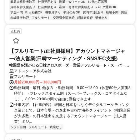
業界未経験者歓迎
社員登用あり
副業・WワークOK
60代も応募可
資格取得支援あり
社会保険あり
産休・育休取得実績あり
バイク通勤OK
学歴不問
即日勤務OK
職場見学可
平日のみOK
賞与年1回あり
経験不問
英語
未経験者歓迎
フルリモート
交通費全額支給
経験者歓迎
研修あり
正社員
【フルリモート/正社員採用】アカウントマネージャ
ー/法人営業(日韓マーケティング・SNS/EC支援)
韓国語を活かせる日韓クロスボーダー営業／フルリモート・スーパーフ
レックス
アドスクエア株式会社
フルリモート
月給230,000円～380,000円
勤務時間・曜日: 働き方 ・勤務時間：9:00〜18:00（休憩60分／実働8
時間） ・フレックスタイム制（スーパーフレックス・コアタイムな
し）。8:00〜20:00の間で自由に勤務できます ...
仕事内容: 【仕事内容】 韓国と日本をつなぐデジタルマーケティング
企業として、日本市場への進出を目指す海外クライアント（韓国企業
が大多数）の日本進出を支援するアカウントマネージャー（法人営
業）ポジ...
シフト自由
フルリモート
残業なし