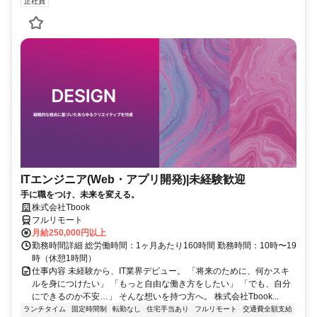
正社員
ITエンジニア(Web・アプリ開発)|未経験歓迎
手に職をつけ、未来を変える。
株式会社Tbook
フルリモート
月給250,000円以上
勤務時間詳細 総労働時間：1ヶ月あたり160時間 勤務時間：10時〜19
時（休憩1時間）
仕事内容 未経験から、IT業界デビュー。 「将来のために、何かスキ
ルを身につけたい」 「もっと自由な働き方をしたい」 「でも、自分
にできるのか不安…」 そんな想いを持つ方へ。 株式会社Tbook...
ランチタイム
固定時間制
転勤なし
住宅手当あり
フルリモート
交通費全額支給