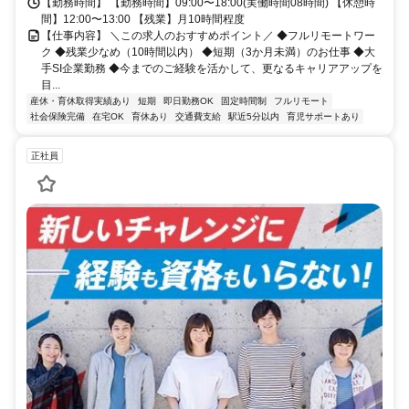
【勤務時間】 【勤務時間】09:00〜18:00(実働時間08時間) 【休憩時
間】12:00〜13:00 【残業】月10時間程度
【仕事内容】 ＼この求人のおすすめポイント／ ◆フルリモートワー
ク ◆残業少なめ（10時間以内） ◆短期（3か月未満）のお仕事 ◆大
手SI企業勤務 ◆今までのご経験を活かして、更なるキャリアアップを
目...
産休・育休取得実績あり
短期
即日勤務OK
固定時間制
フルリモート
社会保険完備
在宅OK
育休あり
交通費支給
駅近5分以内
育児サポートあり
正社員