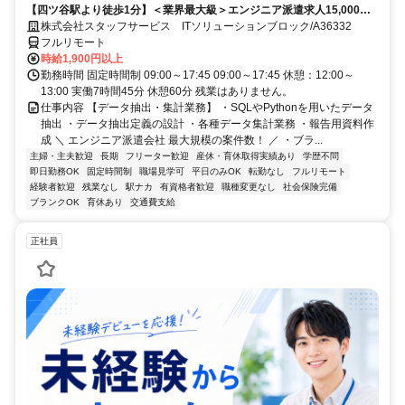
【四ツ谷駅より徒歩1分】＜業界最大級＞エンジニア派遣求人15,000件
以上◎ 来社不要のカンタン登録→最短2日で就業可能！！
株式会社スタッフサービス ITソリューションブロック/A36332
フルリモート
時給1,900円以上
勤務時間 固定時間制 09:00～17:45 09:00～17:45 休憩：12:00～
13:00 実働7時間45分 休憩60分 残業はありません。
仕事内容 【データ抽出・集計業務】 ・SQLやPythonを用いたデータ
抽出 ・データ抽出定義の設計 ・各種データ集計業務 ・報告用資料作
成 ＼ エンジニア派遣会社 最大規模の案件数！ ／ ・ブラ...
主婦・主夫歓迎
長期
フリーター歓迎
産休・育休取得実績あり
学歴不問
即日勤務OK
固定時間制
職場見学可
平日のみOK
転勤なし
フルリモート
経験者歓迎
残業なし
駅ナカ
有資格者歓迎
職種変更なし
社会保険完備
ブランクOK
育休あり
交通費支給
正社員