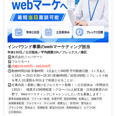
インバウンド事業のwebマーケティング担当
年休130日／土日祝休／平均残業10h／フレックス／港区
株式会社ジャパゲート
フルリモート
月給230,000円～280,000円
勤務時間詳細 実働時間：1日あたり8時間 平均勤務日数：1ヶ月あた
り18日 〜 20日 9:30〜18:30 (実働8時間／休憩1時間) ☆フレックス制
を導入 (出退勤を30分まで前後させることが...
仕事内容 ✨柔軟に働けるフルリモート勤務！ ✨土日祝休み（年間休日
130日）、残業月10時間程度 ✨グローバル人材支援・日本語教育の分
野で、Webマーケティングにチャレンジしたい方を募集します！ ...
業界未経験者歓迎
フリーター歓迎
学歴不問
固定時間制
転勤なし
経験不問
未経験者歓迎
フルリモート
ネイルOK
残業なし
在宅OK
賞与あり
ブランクOK
育休あり
長期歓迎
駅近5分以内
長期休暇あり
ピアスOK
土日祝休み