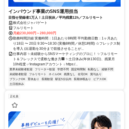
インバウンド事業のSNS運用担当
目指せ登録者1万人！土日祝休／平均残業12h／フルリモート
株式会社ジャパゲート
フルリモート
月給230,000円～280,000円
勤務時間詳細 実働時間：1日あたり8時間 平均勤務日数：1ヶ月あた
り18日 〜 20日 9:30〜18:30 (実働8時間／休憩1時間) ☆フレックス制
を導入 (出退勤を30分まで前後させることが...
仕事内容 ✨未経験からSNSマーケティングのプロに！ ✨フルリモー
ト＆フレックスで柔軟な働き方🏢 ✨土日休み(年休130日)、残業月
10h程度 ✅Instagramアカウント ↓ https:/...
業界未経験者歓迎
フリーター歓迎
学歴不問
固定時間制
転勤なし
経験不問
未経験者歓迎
フルリモート
ネイルOK
残業なし
在宅OK
賞与あり
ブランクOK
育休あり
長期歓迎
駅近5分以内
長期休暇あり
ピアスOK
土日祝休み
正社員