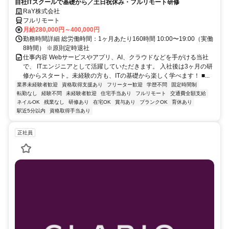
自社ITスクールで基礎から／土日祝休み・フルリモート研修
RaY株式会社
フルリモート
月給280,000円～400,000円
勤務時間詳細 総労働時間：1ヶ月あたり160時間 10:00〜19:00（実働
8時間） ※原則定時退社
仕事内容 Webサービスやアプリ、AI、クラウドなどを手がける当社
で、 ITエンジニアとして活躍していただきます。 入社後は3ヶ月の研
修からスタート。未経験の方も、ITの基礎から楽しく学べます！ ■...
業界未経験者歓迎
資格取得支援あり
フリーター歓迎
学歴不問
固定時間制
転勤なし
経験不問
未経験者歓迎
住宅手当あり
フルリモート
交通費全額支給
ネイルOK
残業なし
研修あり
在宅OK
賞与あり
ブランクOK
育休あり
駅近5分以内
資格取得手当あり
正社員