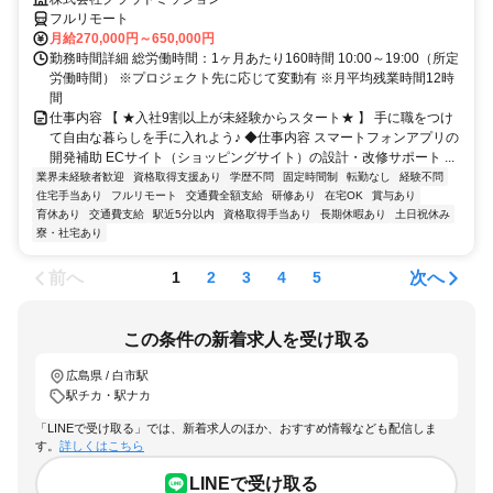
フルリモート
月給270,000円～650,000円
勤務時間詳細 総労働時間：1ヶ月あたり160時間 10:00～19:00（所定
労働時間） ※プロジェクト先に応じて変動有 ※月平均残業時間12時
間
仕事内容 【 ★入社9割以上が未経験からスタート★ 】 手に職をつけ
て自由な暮らしを手に入れよう♪ ◆仕事内容 スマートフォンアプリの
開発補助 ECサイト（ショッピングサイト）の設計・改修サポート ...
業界未経験者歓迎
資格取得支援あり
学歴不問
固定時間制
転勤なし
経験不問
住宅手当あり
フルリモート
交通費全額支給
研修あり
在宅OK
賞与あり
育休あり
交通費支給
駅近5分以内
資格取得手当あり
長期休暇あり
土日祝休み
寮・社宅あり
前へ
次へ
1
2
3
4
5
この条件の新着求人を受け取る
広島県 / 白市駅
駅チカ・駅ナカ
「LINEで受け取る」では、新着求人のほか、おすすめ情報なども配信しま
す。
詳しくはこちら
LINEで受け取る