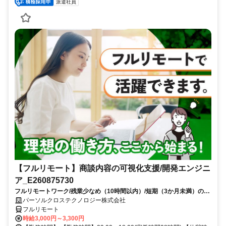
派遣社員
【フルリモート】商談内容の可視化支援/開発エンジニ
ア_E260875730
フルリモートワーク/残業少なめ（10時間以内）/短期（3か月未満）のお
仕事/大手SI企業勤務/今までのご経験を活かして、更なるキャリアアップ
パーソルクロステクノロジー株式会社
を目指せます
フルリモート
時給3,000円～3,300円