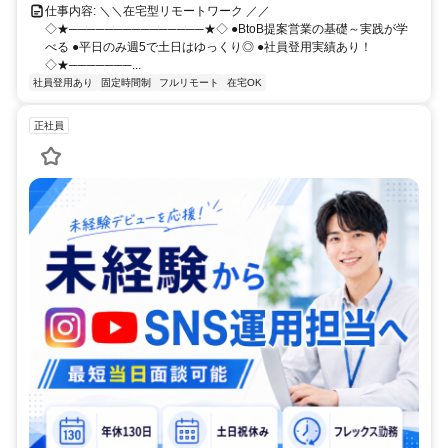
仕事内容: ＼＼在宅型リモートワーク ／／
◇★───────────────★◇ ●BtoB提案営業の基礎～実践が学
べる ●平日のみ週5で土日はゆっくり◎ ●社員登用実績あり！
◇★───────...
社員登用あり
固定時間制
フルリモート
在宅OK
正社員