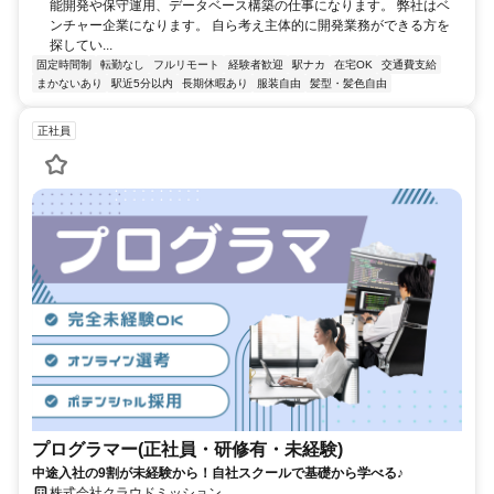
能開発や保守運用、データベース構築の仕事になります。 弊社はベ
ンチャー企業になります。 自ら考え主体的に開発業務ができる方を
探してい...
固定時間制
転勤なし
フルリモート
経験者歓迎
駅ナカ
在宅OK
交通費支給
まかないあり
駅近5分以内
長期休暇あり
服装自由
髪型・髪色自由
正社員
プログラマー(正社員・研修有・未経験)
中途入社の9割が未経験から！自社スクールで基礎から学べる♪
株式会社クラウドミッション