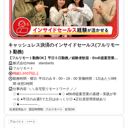
キャッシュレス決済のインサイドセールス(フルリモー
ト勤務)
【フルリモート勤務OK】平日５日勤務／経験者歓迎・BtoB提案営業で
スキルアップ
株式会社make standards
フルリモート
時給1,600円以上
勤務時間・曜日: 平日のみ 9：00～18：00 実働時間：1日あたり8時
間 休憩1時間
仕事内容: ＼＼在宅型リモートワーク ／／
◇★───────────────★◇ ●BtoB提案営業の基礎～実践が学
べる ●平日のみ週5で土日はゆっくり◎ ●正社員登用実績あり
◇★───────...
社員登用あり
固定時間制
フルリモート
在宅OK
アルバイト・パート