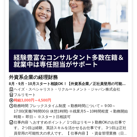
外資系企業の経理財務
8月・9月・10月スタート相談OK！【外資系企業／正社員登用の可能性
大／700万～800万／リモート勤務OK】経理財務
ヘイズ・スペシャリスト・リクルートメント・ジャパン株式会社
フルリモート
時給3,000円～4,500円
勤務時間 フレックスタイム制度 ＜勤務時間について＞ 9:00～
17:00(実働7時間00分 休憩1時間) ※残業月5～10時間程度 ＜勤務開始
時期＞ 即日～ ※スタート日相談可
仕事内容 ＼おすすめポイント／ 1つ目はリモート勤務OKのお仕事で
す。 2つ目は経験、英語スキルを活かせるお仕事です。 3つ目は正社
員登用の可能性大の求人です。 【 仕事内容 】 ・資金管理業務（日...