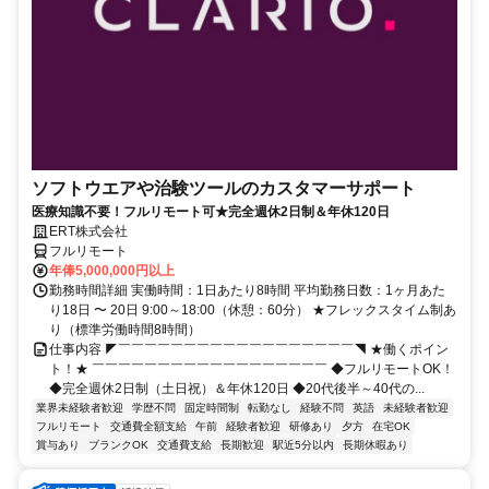
ソフトウエアや治験ツールのカスタマーサポート
医療知識不要！フルリモート可★完全週休2日制＆年休120日
ERT株式会社
フルリモート
年俸5,000,000円以上
勤務時間詳細 実働時間：1日あたり8時間 平均勤務日数：1ヶ月あた
り18日 〜 20日 9:00～18:00（休憩：60分） ★フレックスタイム制あ
り（標準労働時間8時間）
仕事内容 ◤￣￣￣￣￣￣￣￣￣￣￣￣￣￣￣￣￣￣◥ ★働くポイン
ト！★ ￣￣￣￣￣￣￣￣￣￣￣￣￣￣￣￣￣￣ ◆フルリモートOK！
◆完全週休2日制（土日祝）＆年休120日 ◆20代後半～40代の...
業界未経験者歓迎
学歴不問
固定時間制
転勤なし
経験不問
英語
未経験者歓迎
フルリモート
交通費全額支給
午前
経験者歓迎
研修あり
夕方
在宅OK
賞与あり
ブランクOK
交通費支給
長期歓迎
駅近5分以内
長期休暇あり