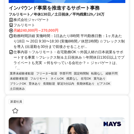
インバウンド事業を推進するサポート事務
フルリモート／年休130日／土日祝休／平均残業12h／24万
株式会社ジャパゲート
フルリモート
月給240,000円～270,000円
勤務時間詳細 実働時間：1日あたり8時間 平均勤務日数：1ヶ月あた
り18日 〜 20日 9:30〜18:30 (実働8時間／休憩1時間) ☆フレックス制
を導入 (出退勤を30分まで前後させることが...
仕事内容 ✨フルリモート・在宅勤務OK ✨外国人材の日本就業をサポ
ートする事業 ✨フレックス制＆土日祝休み ✨年間休日130日以上でプ
ライベートも充実 ＜何をやっている会社か？＞ ジャパゲートは、
「...
業界未経験者歓迎
フリーター歓迎
学歴不問
固定時間制
転勤なし
経験不問
未経験者歓迎
フルリモート
ネイルOK
残業なし
在宅OK
賞与あり
ブランクOK
育休あり
長期歓迎
駅近5分以内
長期休暇あり
ピアスOK
土日祝休み
派遣社員