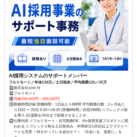
AI採用システムのサポートメンバー
フルリモート／年休130日／土日祝休／平均残業12h／25万
株式会社core AI
フルリモート
月給250,000円～280,000円
勤務時間詳細 実働時間：1日あたり8時間 平均勤務日数：1ヶ月あた
り18日 〜 20日 9:30〜18:30 (実働8時間／休憩1時間) ☆フレックス制
を導入 (出退勤を30分まで前後させることが...
仕事内容 ☆フルリモート・在宅勤務OK、AI×採用支援プロダクトに関
われる ☆フレックス制＆土日祝休み、年間休日130日以上でプライベ
ートも充実 ＜何をやっている会社か？＞ 「出会いを、資産に」を