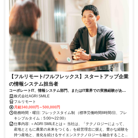
【フルリモート/フルフレックス】スタートアップ企業
の情報システム担当者
コーポレートIT、情報システム部門、またはIT業界での実務経験がある
方、大歓迎！
株式会社AGRI SMILE
フルリモート
月給340,000円～500,000円
勤務時間・曜日: フレックスタイム制 （標準労働時間8時間/日、フレ
キシブルタイム：5:00〜22:00）
仕事内容: ＜AGRI SMILEとは＞ 当社は、「テクノロジーによって、
産地とともに農業の未来をつくる」を経営理念に据え、豊かな経験を
持つ産地と、進化を続けるサイエンステクノロジーを融合すること...