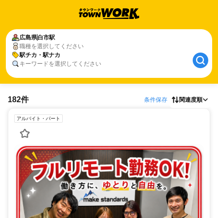
広島県
白市駅
職種を選択してください
駅チカ・駅ナカ
キーワードを選択してください
182件
条件保存
関連度順
アルバイト・パート