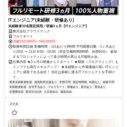
ITエンジニア(未経験・研修あり)
未経験者30名限定採用／研修3ヵ月【ITエンジニア】
株式会社クラウドテック
フルリモート
月給250,000円～500,000円
勤務時間詳細 実働時間：1日あたり8時間 平均勤務日数：1ヶ月あた
り20日 〜 21日 9:00～18:00（所定労働時間8時間、休憩60分） 参加
するプロジェクトによって多少時間が異なる可能性があ...
仕事内容 ★3ヵ月の研修からスタート！ ★開発（プログラミング）も
インフラも両方スキルアップ！ ★未経験から市場価値の高いITエンジ
ニアに成長できる会社！ 当社は多岐に渡るITプロジェクトを手掛け
て...
業界未経験者歓迎
資格取得支援あり
学歴不問
固定時間制
転勤なし
経験不問
未経験者歓迎
住宅手当あり
フルリモート
研修あり
賞与あり
育休あり
交通費支給
駅近5分以内
土日祝休み
服装自由
正社員