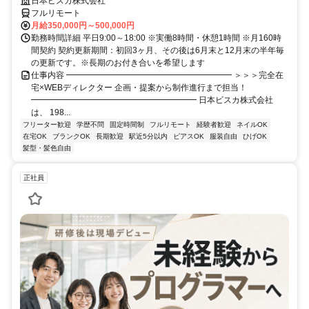
日本ビスカ株式会社
フルリモート
月給350,000円～500,000円
勤務時間詳細 平日9:00～18:00 ※実働8時間・休憩1時間 ※月160時
間契約 契約更新期間：初回3ヶ月、その後は6月末と12月末の半年毎
の更新です。※長期のお付き合いを希望します
仕事内容 ━━━━━━━━━━━━━━━━━━━━ ＞＞＞完全在
宅×WEBディレクター 企画・提案から制作進行まで担当！
━━━━━━━━━━━━━━━━━━━━ 日本ビスカ株式会社
は、 198...
フリーター歓迎
学歴不問
固定時間制
フルリモート
経験者歓迎
ネイルOK
在宅OK
ブランクOK
長期歓迎
駅近5分以内
ピアスOK
服装自由
ひげOK
髪型・髪色自由
正社員