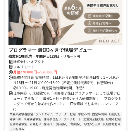
プログラマー 最短3ヶ月で現場デビュー
残業月10h以内・年間休日128日・リモート可
株式会社ネオアクト
フルリモート
月給270,000円～520,000円
勤務時間詳細 実働時間：1日あたり8時間 平均勤務日数：1ヶ月あた
り18日 〜 21日 ①9:00~18:00（所定労働時間8時間、休憩60分）
②10:00～19:00（所定労働時間8時間、休憩6...
仕事内容 ＼ 未経験でも「研修修了後はプログラマーとして現場デビ
ュー」できる ／ （最短1ヶ月～最長6ヶ月の研修制度） 「プログラミ
ングって何から始めればいい？」 「IT未経験でも本当にエンジニア
に...
業界未経験者歓迎
ランチタイム
フリーター歓迎
学歴不問
固定時間制
転勤なし
経験不問
未経験者歓迎
住宅手当あり
フルリモート
交通費全額支給
経験者歓迎
有資格者歓迎
研修あり
在宅OK
賞与あり
育休あり
駅近5分以内
長期休暇あり
土日祝休み