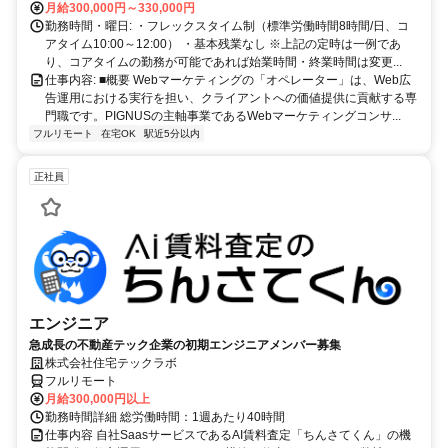
休・育休も取得しやすい環境です。
月給300,000円～330,000円
勤務時間・曜日: ・フレックスタイム制（標準労働時間8時間/日、コ
アタイム10:00～12:00） ・基本残業なし ※上記の定時は一例であ
り、コアタイムの勤務が可能であれば始業時間・終業時間は変更...
仕事内容: ■概要 Webマーケティングの「オペレーター」は、Web広
告運用における実行を担い、クライアントへの価値提供に貢献する専
門職です。PIGNUSの主軸事業であるWebマーケティングコンサ...
フルリモート
在宅OK
駅近5分以内
正社員
エンジニア
急成長の不動産テック企業の初期エンジニアメンバー募集
株式会社住宅テックラボ
フルリモート
月給300,000円以上
勤務時間詳細 総労働時間：1週あたり40時間
仕事内容 自社SaasサービスであるAI賃料査定「ちんさてくん」の機