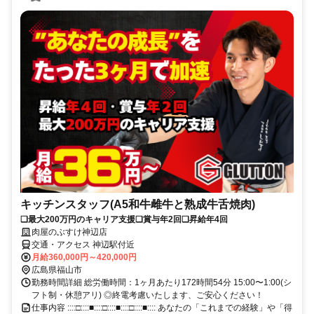
キッチンスタッフ(A5和牛雌牛と熟成牛舌焼肉)
❏最大200万円のキャリア支援❏賞与年2回❏昇給年4回
肉屋のぶすけ神辺店
交通・アクセス 神辺駅付近
月給360,000円～420,000円
広島県福山市
勤務時間詳細 総労働時間：1ヶ月あたり172時間54分 15:00〜1:00(シ
フト制・休憩アリ) ◎終電考慮いたします、ご安心ください！
仕事内容 ::::□::::■::::□::::■::::□::::■:::: あなたの「これまでの経験」や「得