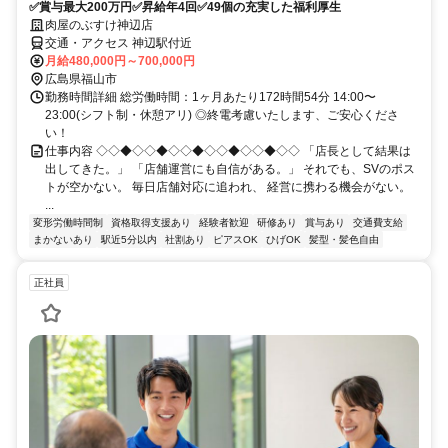
✅賞与最大200万円✅昇給年4回✅49個の充実した福利厚生
肉屋のぶすけ神辺店
交通・アクセス 神辺駅付近
月給480,000円～700,000円
広島県福山市
勤務時間詳細 総労働時間：1ヶ月あたり172時間54分 14:00〜
23:00(シフト制・休憩アリ) ◎終電考慮いたします、ご安心くださ
い！
仕事内容 ◇◇◆◇◇◆◇◇◆◇◇◆◇◇◆◇◇ 「店長として結果は
出してきた。」 「店舗運営にも自信がある。」 それでも、SVのポス
トが空かない。 毎日店舗対応に追われ、 経営に携わる機会がない。
...
変形労働時間制
資格取得支援あり
経験者歓迎
研修あり
賞与あり
交通費支給
まかないあり
駅近5分以内
社割あり
ピアスOK
ひげOK
髪型・髪色自由
正社員