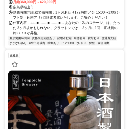
月給360,000円～420,000円
広島県福山市
勤務時間詳細 総労働時間：1ヶ月あたり172時間54分 15:00〜1:00(シ
フト制・休憩アリ) ◎終電考慮いたします、ご安心ください！
仕事内容 ::::□::::■::::□::::■::::□::::■:::: あなたの「次のステージ」は、たっ
た 3ヶ月後かもしれない。グラットンでは、 3ヶ月に1回、正社員の
約27.7％が昇格。 ...
変形労働時間制
資格取得支援あり
経験者歓迎
研修あり
賞与あり
交通費支給
まかないあり
駅近5分以内
社割あり
ピアスOK
ひげOK
髪型・髪色自由
正社員