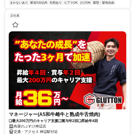
まかないあり
駅近5分以内
社割あり
ピアスOK
ひげOK
髪型・髪色自由
正社員
マネージャー(A5和牛雌牛と熟成牛舌焼肉)
❏最大200万円のキャリア支援❏賞与年2回❏昇給年4回
肉屋のぶすけ神辺店
交通・アクセス 神辺駅付近