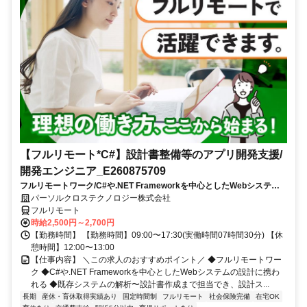
【フルリモート*C#】設計書整備等のアプリ開発支援/
開発エンジニア_E260875709
フルリモートワーク/C#や.NET Frameworkを中心としたWebシステム
の設計に携われる/既存システムの解析〜設計書作成まで担当でき、設計
パーソルクロステクノロジー株式会社
スキルを磨ける
フルリモート
時給2,500円～2,700円
【勤務時間】 【勤務時間】09:00〜17:30(実働時間07時間30分) 【休
憩時間】12:00〜13:00
【仕事内容】 ＼この求人のおすすめポイント／ ◆フルリモートワー
ク ◆C#や.NET Frameworkを中心としたWebシステムの設計に携わ
れる ◆既存システムの解析〜設計書作成まで担当でき、設計ス...
長期
産休・育休取得実績あり
固定時間制
フルリモート
社会保険完備
在宅OK