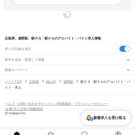
広島県、湯野駅、駅チカ・駅ナカのアルバイト・バイト求人情報
求人の詳細を表示
条件を追加・変更して検索
市区町村を追加・変更
関連キーワード
完全在宅ワーク 全国
シール貼り 在宅
現在地周辺
ガチャガチャ
犬カフェ
広島県
駅を追加・変更
バイトTOP
広島県
福山市
湯野駅
駅チカ・駅ナカのアルバイト・バ
広島県
すべて
イト・求人
広島市
すべて
職種を追加・変更
JR山陽本線(岡山～三原)
中区
東区
南区
西区
安佐南区
安佐北区
安芸区
佐伯区
大門駅
東福山駅
福山駅
備後赤坂駅
松永駅
東尾道駅
尾道駅
糸崎駅
三原駅
飲食・フードサービス
呉市
竹原市
三原市
尾道市
福山市
府中市
三次市
庄原市
大竹市
東広島市
廿日市市
特徴を追加・変更
飲食・フードサービス
すべて
ヘルプ・お問い合わせ
サイトマップ
利用規約・プライバシーポリシー
JR山陽本線(三原～岩国)
安芸高田市
江田島市
安芸郡
山県郡
豊田郡
世羅郡
神石郡
ホールスタッフ
キッチンスタッフ
皿洗い・洗い場
精肉・鮮魚加工
給食調理
人気
[企業]求人広告の掲載相談
三原駅
本郷駅
河内駅
入野駅
白市駅
西高屋駅
西条駅
寺家駅
八本松駅
瀬野駅
中野東駅
雇用形態を追加・変更
パン屋（ベーカリー）
フードカウンター販売員
バー（BAR）・バーテンダー
日払いOK
高校生歓迎
学生歓迎
深夜の仕事
髪型・髪色自由
ひげOK
ネイルOK
安芸中野駅
海田市駅
向洋駅
天神川駅
広島駅
新白島駅
横川駅
西広島駅
新井口駅
新着求人を受け取る
飲食店補助（開店・閉店準備）
飲食店（店長・マネージャー）
ピアスOK
アルバイト・パート
履歴書不要
オープニングスタッフ
留学生・外国人活躍中
五日市駅
廿日市駅
宮内串戸駅
阿品駅
宮島口駅
前空駅
大野浦駅
玖波駅
大竹駅
都道府県を変更
営業・販売
勤務期間
正社員
JR木次線
営業・販売
すべて
短期
契約社員
単発・1日OK
長期
期間限定（春夏冬休み等）
油木駅
備後落合駅
営業
テレフォンアポインター（テレアポ）
ルートセールス
コンビニ
シフト
派遣社員