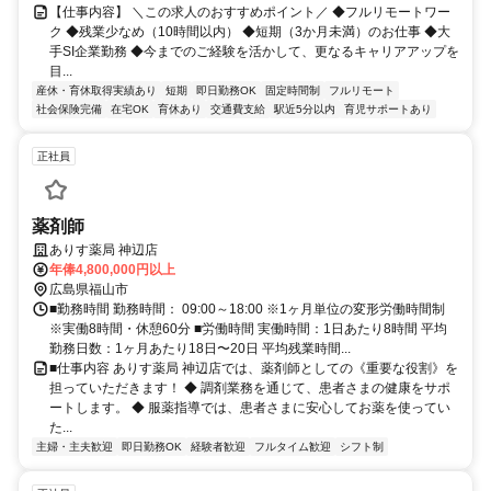
【仕事内容】 ＼この求人のおすすめポイント／ ◆フルリモートワー
ク ◆残業少なめ（10時間以内） ◆短期（3か月未満）のお仕事 ◆大
手SI企業勤務 ◆今までのご経験を活かして、更なるキャリアアップを
目...
産休・育休取得実績あり
短期
即日勤務OK
固定時間制
フルリモート
社会保険完備
在宅OK
育休あり
交通費支給
駅近5分以内
育児サポートあり
正社員
薬剤師
ありす薬局 神辺店
年俸4,800,000円以上
広島県福山市
■勤務時間 勤務時間： 09:00～18:00 ※1ヶ月単位の変形労働時間制
※実働8時間・休憩60分 ■労働時間 実働時間：1日あたり8時間 平均
勤務日数：1ヶ月あたり18日〜20日 平均残業時間...
■仕事内容 ありす薬局 神辺店では、薬剤師としての《重要な役割》を
担っていただきます！ ◆ 調剤業務を通じて、患者さまの健康をサポ
ートします。 ◆ 服薬指導では、患者さまに安心してお薬を使ってい
た...
主婦・主夫歓迎
即日勤務OK
経験者歓迎
フルタイム歓迎
シフト制