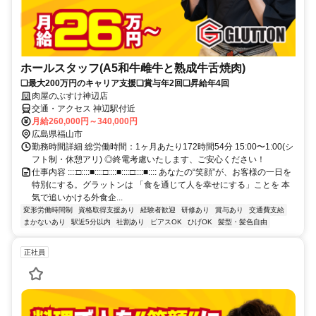
ホールスタッフ(A5和牛雌牛と熟成牛舌焼肉)
❏最大200万円のキャリア支援❏賞与年2回❏昇給年4回
肉屋のぶすけ神辺店
交通・アクセス 神辺駅付近
月給260,000円～340,000円
広島県福山市
勤務時間詳細 総労働時間：1ヶ月あたり172時間54分 15:00〜1:00(シ
フト制・休憩アリ) ◎終電考慮いたします、ご安心ください！
仕事内容 ::::□::::■::::□::::■::::□::::■:::: あなたの“笑顔”が、お客様の一日を
特別にする。グラットンは 「食を通じて人を幸せにする」ことを 本
気で追いかける外食企...
変形労働時間制
資格取得支援あり
経験者歓迎
研修あり
賞与あり
交通費支給
まかないあり
駅近5分以内
社割あり
ピアスOK
ひげOK
髪型・髪色自由
正社員