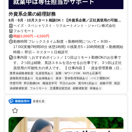
外資系企業の経理財務
8月・9月・10月スタート相談OK！【外資系企業／正社員登用の可能性
大／700万～800万／リモート勤務OK】経理財務
ヘイズ・スペシャリスト・リクルートメント・ジャパン株式会社
フルリモート
時給3,000円～4,500円
勤務時間 フレックスタイム制度 ＜勤務時間について＞ 9:00～
17:00(実働7時間00分 休憩1時間) ※残業月5～10時間程度 ＜勤務開始
時期＞ 即日～ ※スタート日相談可
仕事内容 ＼おすすめポイント／ 1つ目はリモート勤務OKのお仕事で
す。 2つ目は経験、英語スキルを活かせるお仕事です。 3つ目は正社
員登用の可能性大の求人です。 【 仕事内容 】 ・資金管理業務（日...
業界未経験者歓迎
社員登用あり
副業・WワークOK
60代も応募可
資格取得支援あり
社会保険あり
産休・育休取得実績あり
バイク通勤OK
学歴不問
即日勤務OK
職場見学可
平日のみOK
賞与年1回あり
経験不問
英語
未経験者歓迎
フルリモート
交通費全額支給
経験者歓迎
研修あり
派遣社員