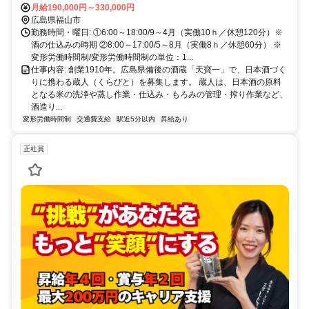
料駐車場あり）
月給190,000円～330,000円
広島県福山市
勤務時間・曜日: ①6:00～18:00/9～4月（実働10ｈ／休憩120分）※
酒の仕込みの時期 ②8:00～17:00/5～8月（実働8ｈ／休憩60分） ※
変形労働時間制/変形労働時間制の単位：1...
仕事内容: 創業1910年。広島県備後の酒蔵「天寶一」で、日本酒づく
りに携わる蔵人（くらびと）を募集します。 蔵人は、日本酒の原料
となる米の洗浄や蒸し作業・仕込み・もろみの管理・搾り作業など、
酒造り...
変形労働時間制
交通費支給
駅近5分以内
昇給あり
正社員