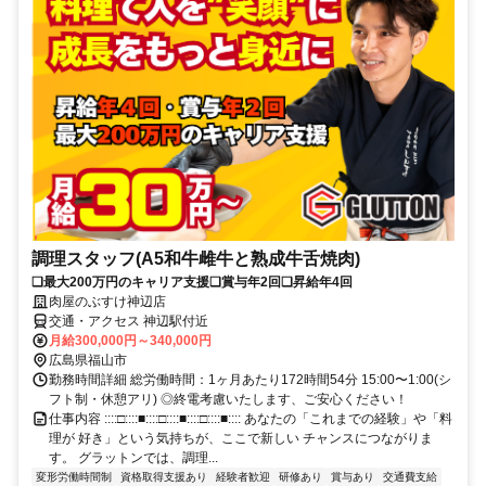
調理スタッフ(A5和牛雌牛と熟成牛舌焼肉)
❏最大200万円のキャリア支援❏賞与年2回❏昇給年4回
肉屋のぶすけ神辺店
交通・アクセス 神辺駅付近
月給300,000円～340,000円
広島県福山市
勤務時間詳細 総労働時間：1ヶ月あたり172時間54分 15:00〜1:00(シ
フト制・休憩アリ) ◎終電考慮いたします、ご安心ください！
仕事内容 ::::□::::■::::□::::■::::□::::■:::: あなたの「これまでの経験」や「料
理が 好き」という気持ちが、ここで新しい チャンスにつながりま
す。 グラットンでは、調理...
変形労働時間制
資格取得支援あり
経験者歓迎
研修あり
賞与あり
交通費支給