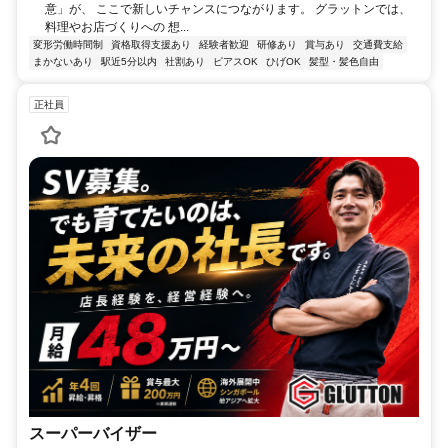
意」が、 ここで新しいチャンスにつながります。 グラットンでは、
料理やお店づくりへの 想...
変形労働時間制
資格取得支援あり
経験者歓迎
研修あり
賞与あり
交通費支給
まかないあり
駅近5分以内
社割あり
ピアスOK
ひげOK
髪型・髪色自由
正社員
スーパーバイザー