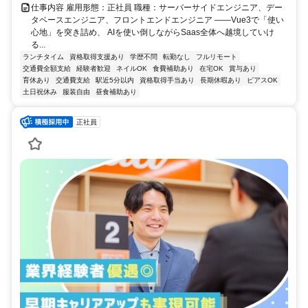
仕事内容 雇用形態：正社員 職種：サーバーサイドエンジニア、デー
タベースエンジニア、フロントエンドエンジニア ――Vue3で「使い
心地」を突き詰め、 AIを使い倒しながらSaas全体へ越境していけ
る...
ランチタイム
資格取得支援あり
学歴不問
転勤なし
フルリモート
交通費全額支給
経験者歓迎
ネイルOK
食費補助あり
在宅OK
賞与あり
育休あり
交通費支給
駅近5分以内
資格取得手当あり
長期休暇あり
ピアスOK
土日祝休み
服装自由
昼食補助あり
正社員