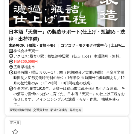
日本酒『天寶一』の製造サポート(仕上げ・瓶詰め・洗
浄・出荷準備)
未経験OK（知識・資格不要）｜コツコツ・モクモク作業中心｜土日祝休
み（繁忙期以外） ｜残業ほぼ無し（繁忙期以外）有名日本酒づくりに関
株式会社天寶一
われる｜少人数のチームで働きやすい
アクセス: 最寄り駅：福塩線神辺駅 （徒歩 15分） 車通勤可（無料駐
車場あり）
月給200,000円
広島県福山市
勤務時間・曜日: 8:00～17：00（休憩60分／実働8時間） ※変形労働
時間制／変形労働時間制の単位：1年単位 ※時間外労働時間あり／12
月の繁忙期のみ（1日2時間、10日間程度の残業）
仕事内容: 創業1910年。天寶一は福山市に蔵を構える小さな酒蔵。 そ
の酒蔵で愛情いっぱいに育てた、日本酒『天寶一』の仕上げ工程をお
任せします。 メインはシンプルな濾過（ろか）作業。 機械を使っ
て...
変形労働時間制
交通費支給
駅近5分以内
昇給あり
正社員