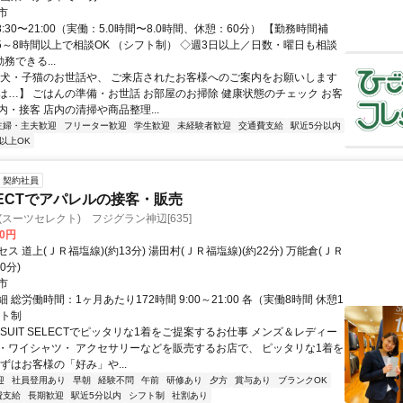
市
8:30〜21:00（実働：5.0時間〜8.0時間、休憩：60分） 【勤務時間補
日5～8時間以上で相談OK （シフト制） ◇週3日以上／日数・曜日も相談
務できる...
子犬・子猫のお世話や、 ご来店されたお客様へのご案内をお願いします
は…】 ごはんの準備・お世話 お部屋のお掃除 健康状態のチェック お客
・接客 店内の清掃や商品整理...
主婦・主夫歓迎
フリーター歓迎
学生歓迎
未経験者歓迎
交通費支給
駅近5分以内
以上OK
契約社員
ELECTでアパレルの接客・販売
ECT(スーツセレクト) フジグラン神辺[635]
00円
ス 道上(ＪＲ福塩線)(約13分) 湯田村(ＪＲ福塩線)(約22分) 万能倉(ＪＲ
0分)
市
 総労働時間：1ヶ月あたり172時間 9:00～21:00 各（実働8時間 休憩1
フト制
SUIT SELECTでピッタリな1着をご提案するお仕事 メンズ＆レディー
・ワイシャツ・ アクセサリーなどを販売するお店で、 ピッタリな1着を
ずはお客様の「好み」や...
迎
社員登用あり
早朝
経験不問
午前
研修あり
夕方
賞与あり
ブランクOK
費支給
長期歓迎
駅近5分以内
シフト制
社割あり