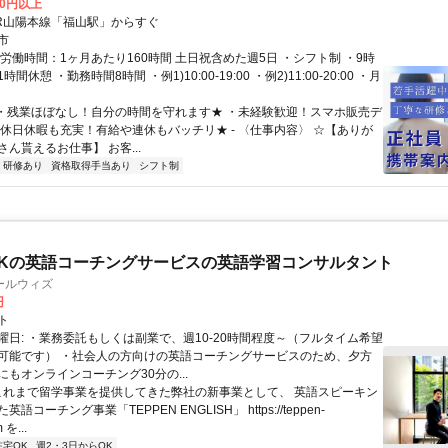
00円以上
JR山陽本線「福山駅」からすぐ
市
労働時間：1ヶ月あたり160時間 土日祝含めた週5日 ・シフト制 ・9時
間休憩 ・勤務時間8時間 ・例1)10:00-19:00 ・例2)11:00-20:00 ・月
- ・残業ほぼなし！自分の時間を守れます★ ・未経験歓迎！スマホ販売デ
・休日休暇も充実！有給や連休もバッチリ★ - 〈仕事内容〉 ☆【ありが
ん貰えるお仕事】 お客...
研修あり
資格取得手当あり
シフト制
Kの英語コーチングサービスの英語学習コンサルタント
ールウィズ
円
ト
曜日: ・業務委託もしくは副業で、週10-20時間程度～（フルタイム希望
可能です） ・社会人の方向けの英語コーチングサービスのため、夕方
もオンラインコーチング30分の...
 これまで留学事業を提供してきた弊社の新事業として、 英語スピーキン
語コーチング事業「TEPPEN ENGLISH」 https://teppen-
 を...
在宅OK
週2・3日からOK