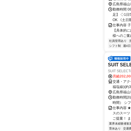
広島県福山
勤務時間 0
足】 ◇1
OK 《土日勤
仕事内容 
【具体的に
様へのご案内
社員登用あり
シフト制
週4日
SUIT S
SUIT SEL
月給202,0
交通・アクセ
福塩線)(約3
広島県福山
勤務時間詳細
時間） シ
仕事内容 ★
スのスーツ
ご提案！ ま
業界未経験者歓
育休あり
交通