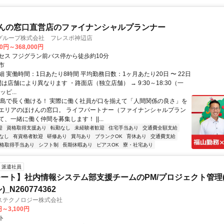
けんの窓口直営店のファイナンシャルプランナー
グループ株式会社 フレスポ神辺店
00円～368,000円
セス フジグラン前バス停から徒歩約10分
市
 実働時間：1日あたり8時間 平均勤務日数：1ヶ月あたり20日 〜 22日
間は店舗により異なります ・路面店（独立店舗） → 9:30～18:30（一
ピ...
広島で長く働ける！ 実際に働く社員が口を揃えて「人間関係の良さ」を
エリアのほけんの窓口。 ライフパートナー（ファイナンシャルプラン
、一緒に働く仲間を募集します！ ||...
迎
資格取得支援あり
転勤なし
未経験者歓迎
住宅手当あり
交通費全額支給
なし
有資格者歓迎
研修あり
賞与あり
ブランクOK
育休あり
交通費支給
格取得手当あり
シフト制
長期休暇あり
ピアスOK
寮・社宅あり
派遣社員
ート】社内情報システム部支援チームのPM/プロジェクト管理(
_N260774362
ステクノロジー株式会社
円～3,100円
ト