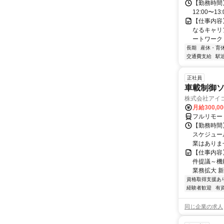
【勤務時間】
12:00〜13:
【仕事内容
なるキャリ
ートワーク 
長期
産休・育
交通費支給
駅
正社員
車載制御ソ
株式会社アイ
月給300,0
フルリモー
【勤務時間】
スケジュー
業はありま
【仕事内容
件提議～機
業務拡大 新
資格取得支援あ
経験者歓迎
有
同じ企業の求人