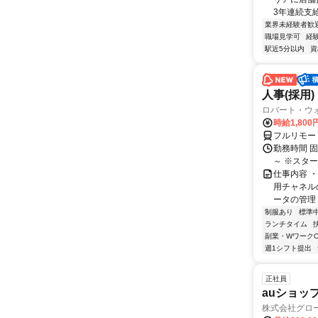
3年連続支給
業界未経験者歓
職場見学可
経
駅近5分以内
資
人事(採用)
ロバート・ウ
時給1,80
フルリモー
勤務時間 
～ ※スタ
仕事内容 
用チャネル
ータの管理 
制服あり
標準
ランチタイム
副業・WワークO
週1シフト提出
正社員
auショッ
株式会社グロ