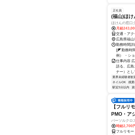
正社員
(福山)ほ
ほけんの窓口
月給243,0
交通・アク
広島県福山
勤務時間詳細
||◤勤務時
例） ・ショッ
仕事内容 
語る、広島
ナー）として
業界未経験者歓
ネイルOK
残業
駅近5分以内
資
【フルリモ
PMO・アシ)
パーソルクロ
時給2,700
フルリモー