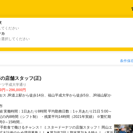
駅
駅
してください
ナカ
ナカ
を選択してください
条件保
の店舗スタッフ(正)
ナツ平成大学通り
00円～296,000円
セス JR道上駅から徒歩14分、福山平成大学から徒歩5分、JR福山駅か
市
 実働時間：1日あたり8時間 平均勤務日数：1ヶ月あたり21日 5:00～
・上記の内8時間（シフト制） ・残業平均14時間（2021年実績） ※繁忙期
0～15時間...
大手飲食で働けるチャンス！ ミスタードーナツの店舗スタッフ！ 岡山エ
拡大計画のため増員募集！！ ▼賞与年2回！期末賞与ある時も！ （直近