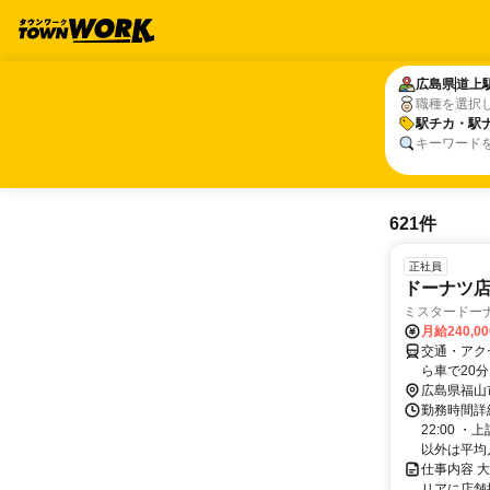
広島県
広島県
道上
道上
職種を選択
駅チカ・駅
駅チカ・駅
キーワード
621件
正社員
ドーナツ店
ミスタードー
月給240,0
交通・アク
ら車で20分
広島県福山
勤務時間詳細
22:00 
以外は平均月
仕事内容 
リアに店舗