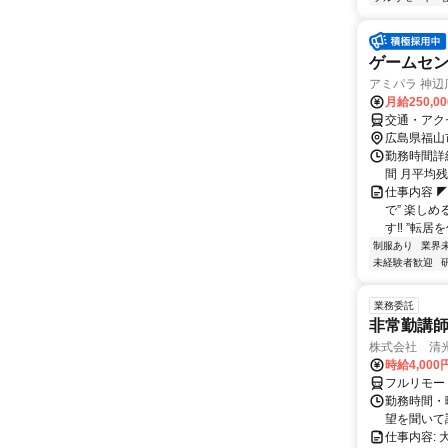
ゲームセン
アミパラ 神辺店 
月給250,0
交通・アク
広島県福山
勤務時間詳
間 月平均
仕事内容 
で” 楽し
す‼ ”転居
制服あり
業界
未経験者歓迎
業務委託
非常勤講
株式会社 清
時給4,00
フルリモー
勤務時間・曜
望を聞いて
仕事内容: