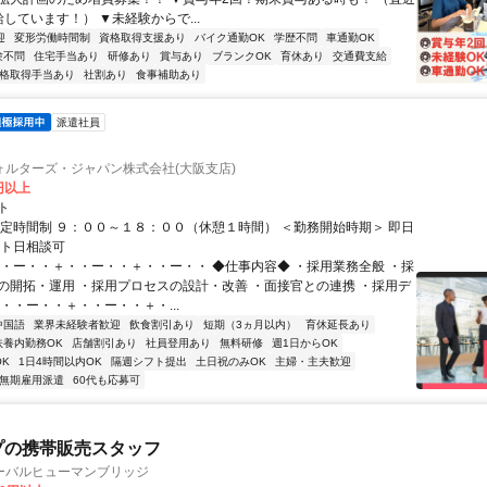
しています！） ▼未経験からで...
迎
変形労働時間制
資格取得支援あり
バイク通勤OK
学歴不問
車通勤OK
験不問
住宅手当あり
研修あり
賞与あり
ブランクOK
育休あり
交通費支給
格取得手当あり
社割あり
食事補助あり
派遣社員
ォルターズ・ジャパン株式会社(大阪支店)
0円以上
ト
固定時間制 ９：００～１８：００（休憩１時間） ＜勤務開始時期＞ 即日
ート日相談可
・・ー・・＋・・ー・・＋・・ー・・ ◆仕事内容◆ ・採用業務全般 ・採
の開拓・運用 ・採用プロセスの設計・改善 ・面接官との連携 ・採用デ
・・ー・・＋・・ー・・＋・...
中国語
業界未経験者歓迎
飲食割引あり
短期（3ヵ月以内）
育休延長あり
扶養内勤務OK
店舗割引あり
社員登用あり
無料研修
週1日からOK
K
1日4時間以内OK
隔週シフト提出
土日祝のみOK
主婦・主夫歓迎
無期雇用派遣
60代も応募可
プの携帯販売スタッフ
ーバルヒューマンブリッジ