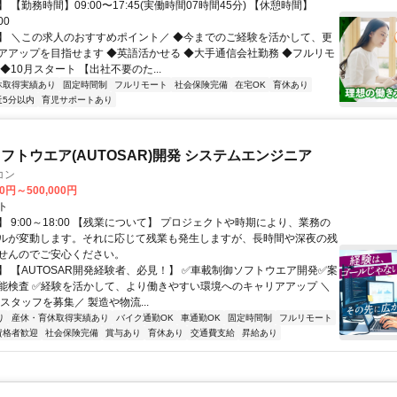
 【勤務時間】09:00〜17:45(実働時間07時間45分) 【休憩時間】
00
】 ＼この求人のおすすめポイント／ ◆今までのご経験を活かして、更
アアップを目指せます ◆英語活かせる ◆大手通信会社勤務 ◆フルリモ
◆10月スタート 【出社不要のた...
休取得実績あり
固定時間制
フルリモート
社会保険完備
在宅OK
育休あり
近5分以内
育児サポートあり
フトウエア(AUTOSAR)開発 システムエンジニア
コン
00円～500,000円
ト
 9:00～18:00 【残業について】 プロジェクトや時期により、業務の
ルが変動します。それに応じて残業も発生しますが、長時間や深夜の残
せんのでご安心ください。
】 【AUTOSAR開発経験者、必見！】 ✅車載制御ソフトウエア開発✅案
能検査 ✅経験を活かして、より働きやすい環境へのキャリアアップ ＼
スタッフを募集／ 製造や物流...
り
産休・育休取得実績あり
バイク通勤OK
車通勤OK
固定時間制
フルリモート
資格者歓迎
社会保険完備
賞与あり
育休あり
交通費支給
昇給あり