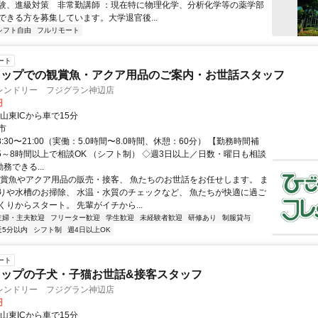
験、進級対策 非常勤講師 ：現在特に物理化学、分析化学等の薬学部
ができる方を募集しています。大学退官後...
シフト自由
フルリモート
ート
ョップでの観賞魚・アクア用品のご案内・お世話スタッフ
レンドリー フジグラン神辺店
円
山東ICから車で15分
市
8:30〜21:00（実働：5.0時間〜8.0時間、休憩：60分） 【勤務時間補
日5～8時間以上で相談OK （シフト制） ◇週3日以上／日数・曜日も相談
務できる...
観賞魚やアクア用品の販売・接客、 魚たちのお世話をお任せします。 ま
りや水槽のお掃除、 水温・水質のチェックなど、 魚たちが快適に過ご
くりからスタート。 先輩がイチから...
主婦・主夫歓迎
フリーター歓迎
学生歓迎
未経験者歓迎
研修あり
制服貸与
近5分以内
シフト制
週4日以上OK
ート
ョップの子犬・子猫お世話&接客スタッフ
レンドリー フジグラン神辺店
円
山東ICから車で15分