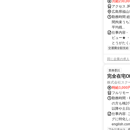
月給230,0
アクセス 
広島県福山
勤務時間 総
間拘束うち1時
平均残...
仕事内容 
ビュー★ 
とうがたくさ
交通費全額支給
同じ企業の求人
業務委託
完全在宅O
株式会社スク
時給3,000
フルリモー
勤務時間・
の方も検討
以降や土日に
仕事内容:
グに特化した英
english.com
フルリモート