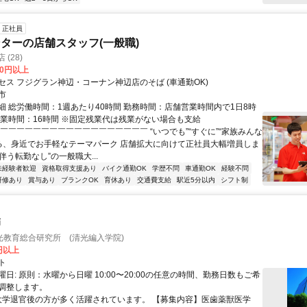
正社員
ターの店舗スタッフ(一般職)
(28)
00円以上
セス フジグラン神辺・コーナン神辺店のそば (車通勤OK)
市
細 総労働時間：1週あたり40時間 勤務時間：店舗営業時間内で1日8時
残業時間：16時間 ※固定残業代は残業がない場合も支給
◤￣￣￣￣￣￣￣￣￣￣￣￣￣￣￣￣￣￣ “いつでも”“すぐに”“家族みんな
める、身近でお手軽なテーマパーク 店舗拡大に向けて正社員大幅増員しま
を伴う転勤なし”の一般職大...
未経験者歓迎
資格取得支援あり
バイク通勤OK
学歴不問
車通勤OK
経験不問
研修あり
賞与あり
ブランクOK
育休あり
交通費支給
駅近5分以内
シフト制
師
光教育総合研究所 (清光編入学院)
0円以上
ト
日: 原則：水曜から日曜 10:00〜20:00の任意の時間、勤務日数もご希
調整します。
 大学退官後の方が多く活躍されています。 【募集内容】医歯薬獣医学