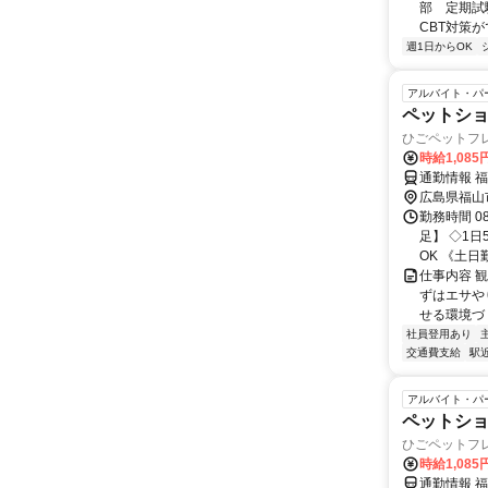
部 定期試
CBT対策
週1日からOK
アルバイト・パ
ペットシ
ひごペットフ
時給1,085
通勤情報 福
広島県福山
勤務時間 0
足】 ◇1
OK 《土日勤
仕事内容 
ずはエサや
せる環境づ
社員登用あり
交通費支給
駅
アルバイト・パ
ペットシ
ひごペットフ
時給1,085
通勤情報 福