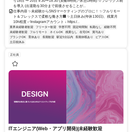
り18日 〜 20日 9:30〜18:30 (実働8時間／休憩1時間) ☆フレックス制
を導入 (出退勤を30分まで前後させることが...
仕事内容 ✨未経験からSNSマーケティングのプロに！ ✨フルリモー
ト＆フレックスで柔軟な働き方🏢 ✨土日休み(年休130日)、残業月
10h程度 ✅Instagramアカウント ↓ https:/...
業界未経験者歓迎
フリーター歓迎
学歴不問
固定時間制
転勤なし
経験不問
未経験者歓迎
フルリモート
ネイルOK
残業なし
在宅OK
賞与あり
ブランクOK
育休あり
長期歓迎
駅近5分以内
長期休暇あり
ピアスOK
土日祝休み
正社員
ITエンジニア(Web・アプリ開発)|未経験歓迎