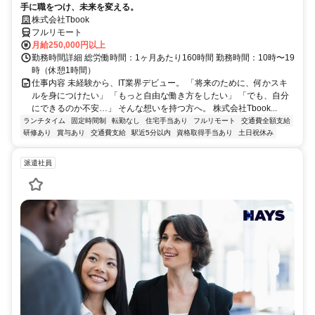
手に職をつけ、未来を変える。
株式会社Tbook
フルリモート
月給250,000円以上
勤務時間詳細 総労働時間：1ヶ月あたり160時間 勤務時間：10時〜19
時（休憩1時間）
仕事内容 未経験から、IT業界デビュー。 「将来のために、何かスキ
ルを身につけたい」 「もっと自由な働き方をしたい」 「でも、自分
にできるのか不安…」 そんな想いを持つ方へ。 株式会社Tbook...
ランチタイム
固定時間制
転勤なし
住宅手当あり
フルリモート
交通費全額支給
研修あり
賞与あり
交通費支給
駅近5分以内
資格取得手当あり
土日祝休み
派遣社員