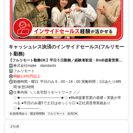
キャッシュレス決済のインサイドセールス(フルリモー
ト勤務)
【フルリモート勤務OK】平日５日勤務／経験者歓迎・BtoB提案営業で
スキルアップ
株式会社make standards
フルリモート
時給1,600円以上
勤務時間・曜日: 平日のみ 9：00～18：00 実働時間：1日あたり8時
間 休憩1時間
仕事内容: ＼＼在宅型リモートワーク ／／
◇★───────────────★◇ ●BtoB提案営業の基礎～実践が学
べる ●平日のみ週5で土日はゆっくり◎ ●正社員登用実績あり
◇★───────...
社員登用あり
固定時間制
フルリモート
在宅OK
正社員