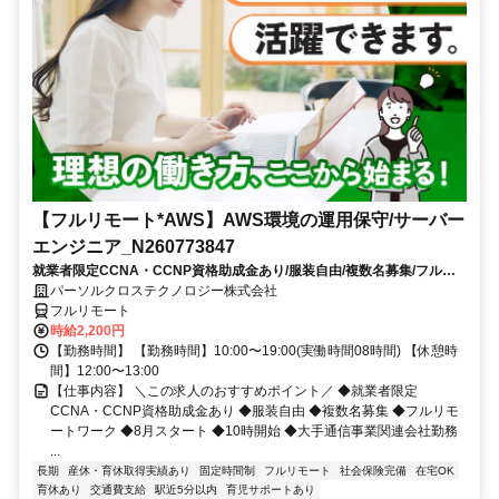
【フルリモート*AWS】AWS環境の運用保守/サーバー
エンジニア_N260773847
就業者限定CCNA・CCNP資格助成金あり/服装自由/複数名募集/フルリ
モートワーク/8月スタート/10時開始/大手通信事業関連会社勤務
パーソルクロステクノロジー株式会社
フルリモート
時給2,200円
【勤務時間】 【勤務時間】10:00〜19:00(実働時間08時間) 【休憩時
間】12:00〜13:00
【仕事内容】 ＼この求人のおすすめポイント／ ◆就業者限定
CCNA・CCNP資格助成金あり ◆服装自由 ◆複数名募集 ◆フルリモ
ートワーク ◆8月スタート ◆10時開始 ◆大手通信事業関連会社勤務
...
長期
産休・育休取得実績あり
固定時間制
フルリモート
社会保険完備
在宅OK
育休あり
交通費支給
駅近5分以内
育児サポートあり