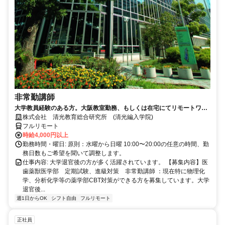
非常勤講師
大学教員経験のある方。大阪教室勤務、もしくは在宅にてリモートワー
ク可能。退官した先生が活躍中。
株式会社 清光教育総合研究所 (清光編入学院)
フルリモート
時給4,000円以上
勤務時間・曜日: 原則：水曜から日曜 10:00〜20:00の任意の時間、勤
務日数もご希望を聞いて調整します。
仕事内容: 大学退官後の方が多く活躍されています。 【募集内容】医
歯薬獣医学部 定期試験、進級対策 非常勤講師 ：現在特に物理化
学、分析化学等の薬学部CBT対策ができる方を募集しています。大学
退官後...
週1日からOK
シフト自由
フルリモート
正社員