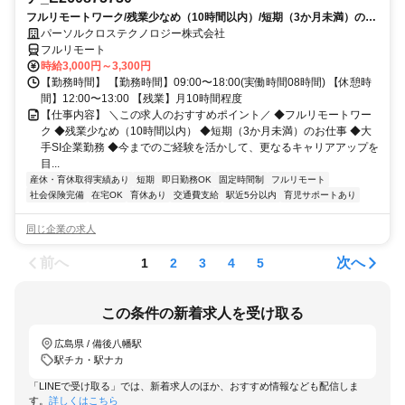
フルリモートワーク/残業少なめ（10時間以内）/短期（3か月未満）のお
仕事/大手SI企業勤務/今までのご経験を活かして、更なるキャリアアップ
パーソルクロステクノロジー株式会社
を目指せます
フルリモート
時給3,000円～3,300円
【勤務時間】 【勤務時間】09:00〜18:00(実働時間08時間) 【休憩時
間】12:00〜13:00 【残業】月10時間程度
【仕事内容】 ＼この求人のおすすめポイント／ ◆フルリモートワー
ク ◆残業少なめ（10時間以内） ◆短期（3か月未満）のお仕事 ◆大
手SI企業勤務 ◆今までのご経験を活かして、更なるキャリアアップを
目...
産休・育休取得実績あり
短期
即日勤務OK
固定時間制
フルリモート
社会保険完備
在宅OK
育休あり
交通費支給
駅近5分以内
育児サポートあり
同じ企業の求人
前へ
次へ
1
2
3
4
5
この条件の新着求人を受け取る
広島県 / 備後八幡駅
駅チカ・駅ナカ
「LINEで受け取る」では、新着求人のほか、おすすめ情報なども配信しま
す。
詳しくはこちら