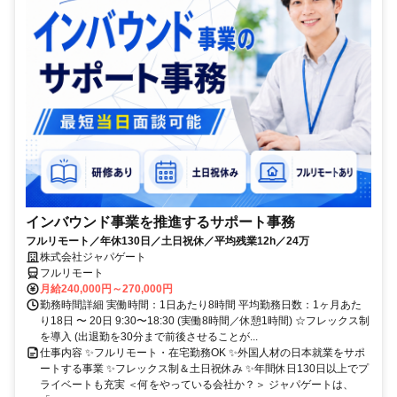
インバウンド事業を推進するサポート事務
フルリモート／年休130日／土日祝休／平均残業12h／24万
株式会社ジャパゲート
フルリモート
月給240,000円～270,000円
勤務時間詳細 実働時間：1日あたり8時間 平均勤務日数：1ヶ月あた
り18日 〜 20日 9:30〜18:30 (実働8時間／休憩1時間) ☆フレックス制
を導入 (出退勤を30分まで前後させることが...
仕事内容 ✨フルリモート・在宅勤務OK ✨外国人材の日本就業をサポ
ートする事業 ✨フレックス制＆土日祝休み ✨年間休日130日以上でプ
ライベートも充実 ＜何をやっている会社か？＞ ジャパゲートは、