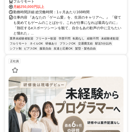
フルリモート
月給250,000円以上
勤務時間詳細 総労働時間：1ヶ月あたり168時間
仕事内容 『あなたの「ゲーム愛」を、生涯のキャリアへ。』 「寝て
も覚めてもゲームのことばかり。これが仕事になれば最高なのに」
「熱狂するeスポーツシーンを観て、自分もあの歓声の中に立ちたい
と憧れた」...
業界未経験者歓迎
フリーター歓迎
学歴不問
転勤なし
経験不問
未経験者歓迎
フルリモート
ネイルOK
研修あり
ブランクOK
交通費支給
駅近5分以内
シフト制
ピアスOK
服装自由
友達と応募OK
髪型・髪色自由
正社員