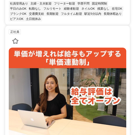
社員登用あり
主婦・主夫歓迎
フリーター歓迎
学歴不問
固定時間制
平日のみOK
転勤なし
フルリモート
経験者歓迎
ネイルOK
残業なし
在宅OK
ブランクOK
交通費支給
長期歓迎
フルタイム歓迎
駅近5分以内
長期休暇あり
ピアスOK
土日祝休み
正社員