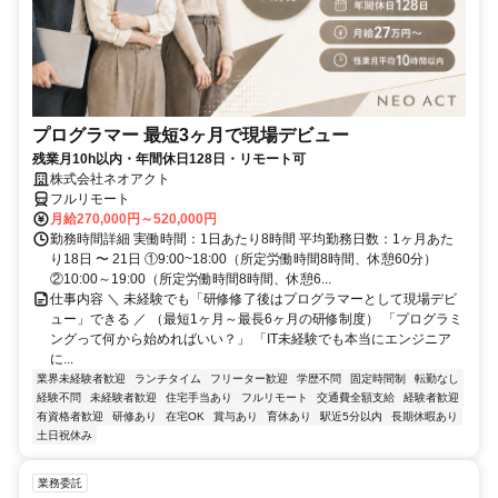
プログラマー 最短3ヶ月で現場デビュー
残業月10h以内・年間休日128日・リモート可
株式会社ネオアクト
フルリモート
月給270,000円～520,000円
勤務時間詳細 実働時間：1日あたり8時間 平均勤務日数：1ヶ月あた
り18日 〜 21日 ①9:00~18:00（所定労働時間8時間、休憩60分）
②10:00～19:00（所定労働時間8時間、休憩6...
仕事内容 ＼ 未経験でも「研修修了後はプログラマーとして現場デビ
ュー」できる ／ （最短1ヶ月～最長6ヶ月の研修制度） 「プログラミ
ングって何から始めればいい？」 「IT未経験でも本当にエンジニア
に...
業界未経験者歓迎
ランチタイム
フリーター歓迎
学歴不問
固定時間制
転勤なし
経験不問
未経験者歓迎
住宅手当あり
フルリモート
交通費全額支給
経験者歓迎
有資格者歓迎
研修あり
在宅OK
賞与あり
育休あり
駅近5分以内
長期休暇あり
土日祝休み
業務委託