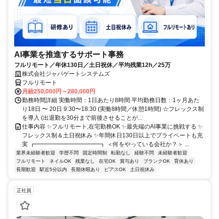
AI事業を推進するサポート事務
フルリモート／年休130日／土日祝休／平均残業12h／25万
株式会社ジャパゲートシステムズ
フルリモート
月給250,000円～280,000円
勤務時間詳細 実働時間：1日あたり8時間 平均勤務日数：1ヶ月あた
り18日 〜 20日 9:30〜18:30 (実働8時間／休憩1時間) ☆フレックス制
を導入 (出退勤を30分まで前後させることが...
仕事内容 ✨フルリモート,在宅勤務OK ✨最先端のAI事業に挑戦する ✨
フレックス制＆土日祝休み ✨年間休日130日以上でプライベートも充
実 ┏━━━━━━━━━━━┓ ＜何をやっている会社か？＞ ...
業界未経験者歓迎
学歴不問
固定時間制
転勤なし
経験不問
未経験者歓迎
フルリモート
ネイルOK
残業なし
在宅OK
賞与あり
ブランクOK
育休あり
長期歓迎
駅近5分以内
長期休暇あり
ピアスOK
土日祝休み
正社員