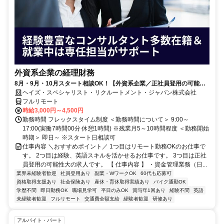
外資系企業の経理財務
8月・9月・10月スタート相談OK！【外資系企業／正社員登用の可能性
大／700万～800万／リモート勤務OK】経理財務
ヘイズ・スペシャリスト・リクルートメント・ジャパン株式会社
フルリモート
時給3,000円～4,500円
勤務時間 フレックスタイム制度 ＜勤務時間について＞ 9:00～
17:00(実働7時間00分 休憩1時間) ※残業月5～10時間程度 ＜勤務開始
時期＞ 即日～ ※スタート日相談可
仕事内容 ＼おすすめポイント／ 1つ目はリモート勤務OKのお仕事で
す。 2つ目は経験、英語スキルを活かせるお仕事です。 3つ目は正社
員登用の可能性大の求人です。 【 仕事内容 】 ・資金管理業務（日...
業界未経験者歓迎
社員登用あり
副業・WワークOK
60代も応募可
資格取得支援あり
社会保険あり
産休・育休取得実績あり
バイク通勤OK
学歴不問
即日勤務OK
職場見学可
平日のみOK
賞与年1回あり
経験不問
英語
未経験者歓迎
フルリモート
交通費全額支給
経験者歓迎
研修あり
アルバイト・パート