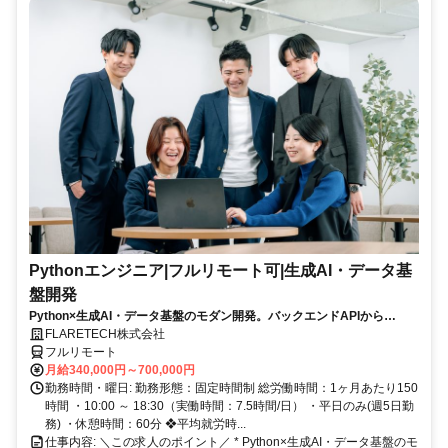
Pythonエンジニア|フルリモート可|生成AI・データ基
盤開発
Python×生成AI・データ基盤のモダン開発。バックエンドAPIから
LLM/RAG・データ活用まで、AI駆動開発が日常のチームで。残業月10h
FLARETECH株式会社
以下・年休123日・フルリモート可。
フルリモート
月給340,000円～700,000円
勤務時間・曜日: 勤務形態：固定時間制 総労働時間：1ヶ月あたり150
時間 ・10:00 ～ 18:30（実働時間：7.5時間/日） ・平日のみ(週5日勤
務) ・休憩時間：60分 ❖平均就労時...
仕事内容: ＼この求人のポイント／ * Python×生成AI・データ基盤のモ