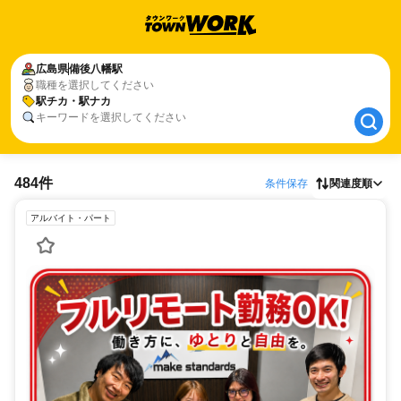
広島県
広島県
備後八幡駅
備後八幡駅
職種を選択してください
駅チカ・駅ナカ
駅チカ・駅ナカ
キーワードを選択してください
484件
条件保存
関連度順
アルバイト・パート