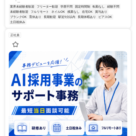
「...
業界未経験者歓迎
フリーター歓迎
学歴不問
固定時間制
転勤なし
経験不問
未経験者歓迎
フルリモート
ネイルOK
残業なし
在宅OK
賞与あり
ブランクOK
育休あり
長期歓迎
駅近5分以内
長期休暇あり
ピアスOK
土日祝休み
正社員