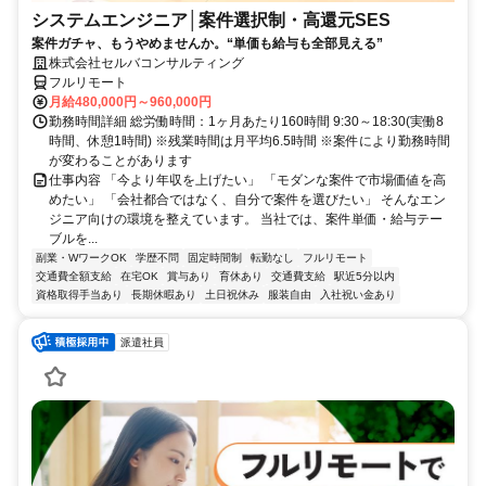
システムエンジニア│案件選択制・高還元SES
案件ガチャ、もうやめませんか。“単価も給与も全部見える”
株式会社セルバコンサルティング
フルリモート
月給480,000円～960,000円
勤務時間詳細 総労働時間：1ヶ月あたり160時間 9:30～18:30(実働8
時間、休憩1時間) ※残業時間は月平均6.5時間 ※案件により勤務時間
が変わることがあります
仕事内容 「今より年収を上げたい」 「モダンな案件で市場価値を高
めたい」 「会社都合ではなく、自分で案件を選びたい」 そんなエン
ジニア向けの環境を整えています。 当社では、案件単価・給与テー
ブルを...
副業・WワークOK
学歴不問
固定時間制
転勤なし
フルリモート
交通費全額支給
在宅OK
賞与あり
育休あり
交通費支給
駅近5分以内
資格取得手当あり
長期休暇あり
土日祝休み
服装自由
入社祝い金あり
派遣社員