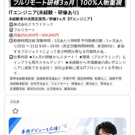
ITエンジニア(未経験・研修あり)
未経験者30名限定採用／研修3ヵ月【ITエンジニア】
株式会社クラウドテック
フルリモート
月給250,000円～500,000円
勤務時間詳細 実働時間：1日あたり8時間 平均勤務日数：1ヶ月あた
り20日 〜 21日 9:00～18:00（所定労働時間8時間、休憩60分） 参加
するプロジェクトによって多少時間が異なる可能性があ...
仕事内容 ★3ヵ月の研修からスタート！ ★開発（プログラミング）も
インフラも両方スキルアップ！ ★未経験から市場価値の高いITエンジ
ニアに成長できる会社！ 当社は多岐に渡るITプロジェクトを手掛け
て...
業界未経験者歓迎
資格取得支援あり
学歴不問
固定時間制
転勤なし
経験不問
未経験者歓迎
住宅手当あり
フルリモート
研修あり
賞与あり
育休あり
交通費支給
駅近5分以内
土日祝休み
服装自由
正社員