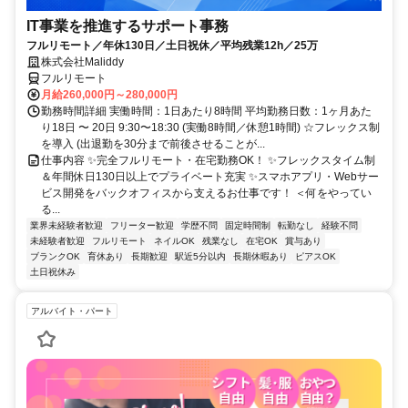
IT事業を推進するサポート事務
フルリモート／年休130日／土日祝休／平均残業12h／25万
株式会社Maliddy
フルリモート
月給260,000円～280,000円
勤務時間詳細 実働時間：1日あたり8時間 平均勤務日数：1ヶ月あた
り18日 〜 20日 9:30〜18:30 (実働8時間／休憩1時間) ☆フレックス制
を導入 (出退勤を30分まで前後させることが...
仕事内容 ✨完全フルリモート・在宅勤務OK！ ✨フレックスタイム制
＆年間休日130日以上でプライベート充実 ✨スマホアプリ・Webサー
ビス開発をバックオフィスから支えるお仕事です！ ＜何をやってい
る...
業界未経験者歓迎
フリーター歓迎
学歴不問
固定時間制
転勤なし
経験不問
未経験者歓迎
フルリモート
ネイルOK
残業なし
在宅OK
賞与あり
ブランクOK
育休あり
長期歓迎
駅近5分以内
長期休暇あり
ピアスOK
土日祝休み
アルバイト・パート