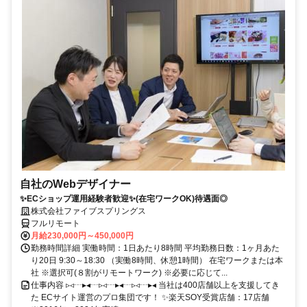
自社のWebデザイナー
✨ECショップ運用経験者歓迎✨(在宅ワークOK)待遇面◎
株式会社ファイブスプリングス
フルリモート
月給230,000円～450,000円
勤務時間詳細 実働時間：1日あたり8時間 平均勤務日数：1ヶ月あた
り20日 9:30～18:30 （実働8時間、休憩1時間） 在宅ワークまたは本
社 ※選択可(８割がリモートワーク) ※必要に応じて...
仕事内容 ▹◃┄▸◂┄▹◃┄▸◂┄▹◃┄▸◂ 当社は400店舗以上を支援してき
た ECサイト運営のプロ集団です！ ✨楽天SOY受賞店舗：17店舗