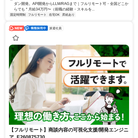
ダン開発。API開発からLLM/RAGまで｜フルリモート可・全国どこか
らでも * 月給34万円〜（前職の経験・スキルを...
固定時間制
フルリモート
在宅OK
昇給あり
派遣社員
【フルリモート】商談内容の可視化支援/開発エンジニ
ア_E260875730