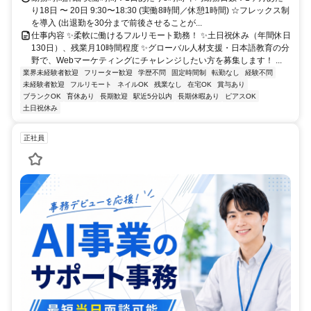
り18日 〜 20日 9:30〜18:30 (実働8時間／休憩1時間) ☆フレックス制
を導入 (出退勤を30分まで前後させることが...
仕事内容 ✨柔軟に働けるフルリモート勤務！ ✨土日祝休み（年間休日
130日）、残業月10時間程度 ✨グローバル人材支援・日本語教育の分
野で、Webマーケティングにチャレンジしたい方を募集します！ ...
業界未経験者歓迎
フリーター歓迎
学歴不問
固定時間制
転勤なし
経験不問
未経験者歓迎
フルリモート
ネイルOK
残業なし
在宅OK
賞与あり
ブランクOK
育休あり
長期歓迎
駅近5分以内
長期休暇あり
ピアスOK
土日祝休み
正社員