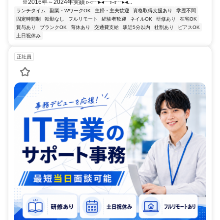
※2016年～2024年実績 ▹◃┄▸◂┄▹◃┄▸◂...
ランチタイム
副業・WワークOK
主婦・主夫歓迎
資格取得支援あり
学歴不問
固定時間制
転勤なし
フルリモート
経験者歓迎
ネイルOK
研修あり
在宅OK
賞与あり
ブランクOK
育休あり
交通費支給
駅近5分以内
社割あり
ピアスOK
土日祝休み
正社員