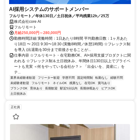
AI採用システムのサポートメンバー
フルリモート／年休130日／土日祝休／平均残業12h／25万
株式会社core AI
フルリモート
月給250,000円～280,000円
勤務時間詳細 実働時間：1日あたり8時間 平均勤務日数：1ヶ月あた
り18日 〜 20日 9:30〜18:30 (実働8時間／休憩1時間) ☆フレックス制
を導入 (出退勤を30分まで前後させることが...
仕事内容 ☆フルリモート・在宅勤務OK、AI×採用支援プロダクトに関
われる ☆フレックス制＆土日祝休み、年間休日130日以上でプライベ
ートも充実 ＜何をやっている会社か？＞ 「出会いを、資産に」を
テ...
業界未経験者歓迎
フリーター歓迎
学歴不問
固定時間制
転勤なし
経験不問
未経験者歓迎
フルリモート
ネイルOK
残業なし
在宅OK
賞与あり
ブランクOK
育休あり
長期歓迎
駅近5分以内
長期休暇あり
ピアスOK
土日祝休み
正社員