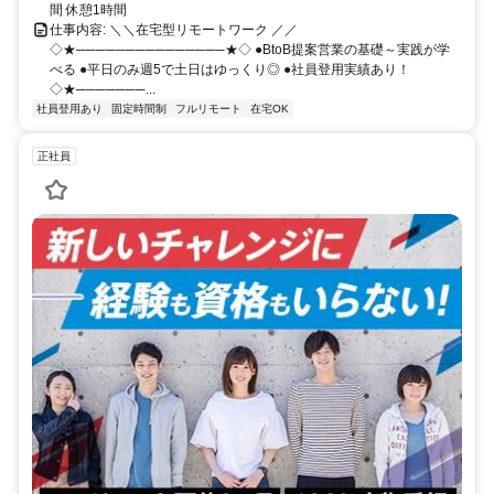
間 休憩1時間
仕事内容: ＼＼在宅型リモートワーク ／／
◇★───────────────★◇ ●BtoB提案営業の基礎～実践が学
べる ●平日のみ週5で土日はゆっくり◎ ●社員登用実績あり！
◇★───────...
社員登用あり
固定時間制
フルリモート
在宅OK
正社員