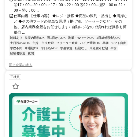
④17：00～20：00 or 17：00～22：00 ⑤22：00～翌2：00 or 22：
00～翌6：00 ...
仕事内容 【仕事内容】 ◆レジ・接客 ◆商品の陳列・品出し ◆清掃な
ど ◆その他フードの簡単な調理（揚げ物、ソーセージなど） その
他、店内業務全般をお任せします♪ 自動レジなので慣れれば操作も簡
単◎ ...
制服あり
扶養内勤務OK
週1日からOK
副業・WワークOK
1日4時間以内OK
土日祝のみOK
主婦・主夫歓迎
フリーター歓迎
バイク通勤OK
早朝
シフト自由
学歴不問
車通勤OK
平日のみOK
学生歓迎
転勤なし
未経験者歓迎
午前
経験者歓迎
夜間
同じ企業の求人
正社員