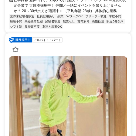
仕事内容 週休3日で、月収25万円超え！ ソフトバンク100%出資の安
定企業で 大規模採用中！ 仲間と一緒にイベントを盛り上げません
か？ 20～30代の方が活躍中✨ （平均年齢 28歳） 具体的な業務...
業界未経験者歓迎
社員登用あり
副業・WワークOK
フリーター歓迎
学歴不問
経験不問
未経験者歓迎
経験者歓迎
残業なし
賞与あり
長期歓迎
駅近5分以内
シフト制
履歴書不要
友達と応募OK
アルバイト・パート