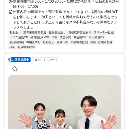
勤務時間詳細 8:00～17:00 20:00～5:00 2交代勤務 ＊日勤のみ相談可
能(8:00～17:00)
仕事内容 自動車アルミ部品製造 アルミでできている部品の機械加工
をお願いします。 加工といっても機械が自動で行うので製品をセッ
トしてあげるだけ 出来上がり後にキズや不具合がないか簡単なチェ
ックをしま...
制服あり
業界未経験者歓迎
社員登用あり
資格取得支援あり
フリーター歓迎
バイク通勤OK
給料前払いOK
早朝
学歴不問
車通勤OK
即日勤務OK
固定時間制
職場見学可
転勤なし
経験不問
未経験者歓迎
午前
経験者歓迎
夜間
有資格者歓迎
アルバイト・パート