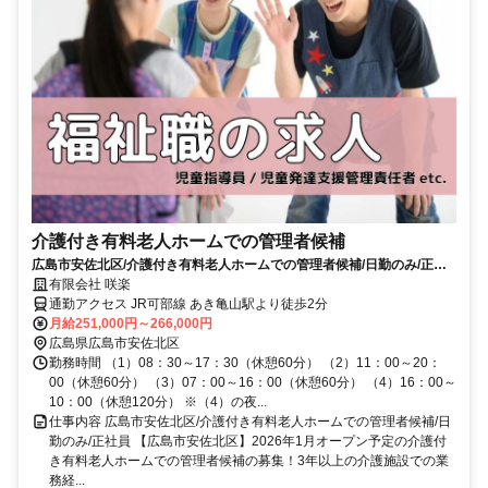
介護付き有料老人ホームでの管理者候補
広島市安佐北区/介護付き有料老人ホームでの管理者候補/日勤のみ/正社
員
有限会社 咲楽
通勤アクセス JR可部線 あき亀山駅より徒歩2分
月給251,000円～266,000円
広島県広島市安佐北区
勤務時間 （1）08：30～17：30（休憩60分） （2）11：00～20：
00（休憩60分） （3）07：00～16：00（休憩60分） （4）16：00～
10：00（休憩120分） ※（4）の夜...
仕事内容 広島市安佐北区/介護付き有料老人ホームでの管理者候補/日
勤のみ/正社員 【広島市安佐北区】2026年1月オープン予定の介護付
き有料老人ホームでの管理者候補の募集！3年以上の介護施設での業
務経...