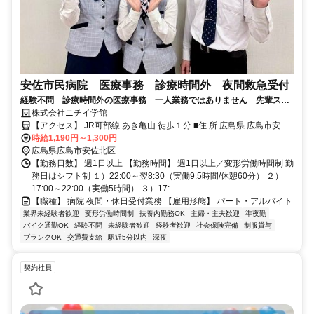
安佐市民病院 医療事務 診療時間外 夜間救急受付
経験不問 診療時間外の医療事務 一人業務ではありません 先輩スタ
ッフがサポートしますので安心ください
株式会社ニチイ学館
【アクセス】 JR可部線 あき亀山 徒歩１分 ■住 所 広島県 広島市安佐
時給1,190円～1,300円
北区 亀山南１丁目２―１ ■アクセス JR可部線 あき亀山 徒歩１分
広島県広島市安佐北区
【勤務日数】 週1日以上 【勤務時間】 週1日以上／変形労働時間制 勤
務日はシフト制 １）22:00～翌8:30（実働9.5時間/休憩60分） ２）
17:00～22:00（実働5時間） ３）17:...
【職種】 病院 夜間・休日受付業務 【雇用形態】 パート・アルバイト
業界未経験者歓迎
変形労働時間制
扶養内勤務OK
主婦・主夫歓迎
準夜勤
バイク通勤OK
経験不問
未経験者歓迎
経験者歓迎
社会保険完備
制服貸与
ブランクOK
交通費支給
駅近5分以内
深夜
契約社員