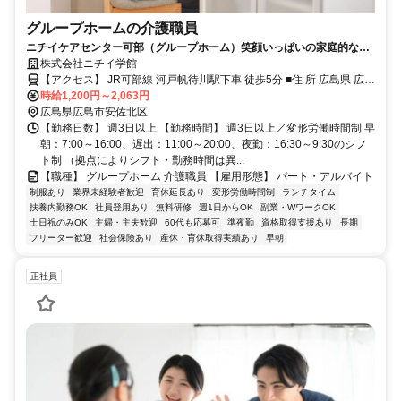
グループホームの介護職員
ニチイケアセンター可部（グループホーム）笑顔いっぱいの家庭的な雰
囲気での介護のお仕事、始めてみませんか？
株式会社ニチイ学館
【アクセス】 JR可部線 河戸帆待川駅下車 徒歩5分 ■住 所 広島県 広島
市安佐北区 亀山二丁目15番33号 ■アクセス JR可部線 河戸帆待川駅下
時給1,200円～2,063円
車 徒歩5分
広島県広島市安佐北区
【勤務日数】 週3日以上 【勤務時間】 週3日以上／変形労働時間制 早
朝：7:00～16:00、遅出：11:00～20:00、夜勤：16:30～9:30のシフ
ト制 （拠点によりシフト・勤務時間は異...
【職種】 グループホーム 介護職員 【雇用形態】 パート・アルバイト
制服あり
業界未経験者歓迎
育休延長あり
変形労働時間制
ランチタイム
扶養内勤務OK
社員登用あり
無料研修
週1日からOK
副業・WワークOK
土日祝のみOK
主婦・主夫歓迎
60代も応募可
準夜勤
資格取得支援あり
長期
フリーター歓迎
社会保険あり
産休・育休取得実績あり
早朝
正社員