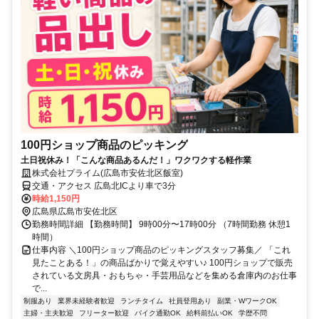
100円ショップ商品のピッキング
土日祝休み！「こんな商品あるんだ！」ワクワクする軽作業
株式会社プライム(広島市安佐北区飯室)
交通・アクセス 広島北ICより車で3分
時給1,150円
広島県広島市安佐北区
勤務時間詳細 【勤務時間】 9時00分〜17時00分 （7時間勤務 休憩1
時間）
仕事内容 ＼100円ショップ商品のピッキングスタッフ募集／ 「これ
見たことある！」の商品ばかりで覚えやすい♪ 100円ショップで販売
されている文房具・おもちゃ・手芸用品などを集める倉庫内のお仕事
で...
制服あり
業界未経験者歓迎
ランチタイム
社員登用あり
副業・WワークOK
主婦・主夫歓迎
フリーター歓迎
バイク通勤OK
給料前払いOK
学歴不問