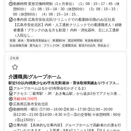
勤務時間 変形労働時間制（1ヶ月単位） （1）08：15～17：45（休
憩60分） （2）08：15～18：30（休憩60分） （3）08：15～15：
00（休憩60分） （4）08：15～14：15...
仕事内容 広島市安佐北区/クリニックでの看護師/日勤のみ/正社員
【広島市安佐北区】内科・人工透析クリニックでの看護職求人！経験
者優遇！ブランクのある方も歓迎！ 内科・消化器科、主に人工透析
（入院なし...
長期
産休・育休取得実績あり
車通勤OK
固定時間制
有資格者歓迎
社会保険完備
賞与あり
ブランクOK
交通費支給
駅近5分以内
昇給あり
正社員
介護職員/グループホ一ム
駅近5分以内/残業少なめ/手当充実/産休・育休取得実績あり/ライフスタ
イルの変化があっても安心！
グループホームはるかぜ(有限会社かざぐるま)
アクセス: 〇最寄駅 ・JR「あき亀山駅」から徒歩2分でアクセス便利
です！ ・「長井バス停」から徒歩2分
月給186,700円
広島県広島市安佐北区
勤務時間・曜日: ①7:00～16:00 ②8:30～17:30 ③11:00～20:00
④12:00～21:00 ⑤14:00～8:30 ※①～⑤の交替制 ※休憩時間：60分
（⑤は150分） ...
仕事内容: 【具体的な仕事内容】 グループホームで高齢者の介護を行
っていただきます。 ・入所者：9名×2ユニット18名 【法人メッセー