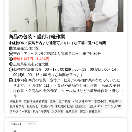
商品の包装・盛付け軽作業
未経験OK／広島市内より通勤可／キレイな工場／選べる時間
派遣先:安佐北区
交通・アクセス JR広島駅より電車で25分（車で約30分）
時給1,147円～1,434円
広島県広島市安佐北区
勤務時間詳細 [1]8：00～17：00 [2]9：00～18：00 [3]5：00～14：
00 [4]6：00～15：00 色々な時間が選べます
仕事内容 商品の包装・盛付け・仕分けの各種作業を行なっていただ
きます。 ＜具体的には＞ ・食品や商品の 仕分け作業 ・商品の 盛付
け作業 ・各商品の 包装作業 ・シール貼りなどの簡単軽作業 ・難しい
作...
制服あり
業界未経験者歓迎
主婦・主夫歓迎
バイク通勤OK
学歴不問
車通勤OK
職場見学可
転勤なし
経験不問
未経験者歓迎
残業なし
週払いOK
ブランクOK
フルタイム歓迎
駅近5分以内
シフト制
服装自由
髪型・髪色自由
アルバイト・パート