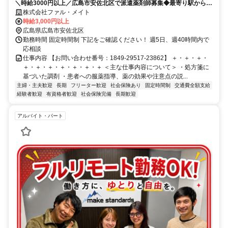
＼時給3000円以上／広島市安佐北区で派遣薬剤師募集◆最寄り駅から徒
歩1分◆交通費支給
株式会社ファル・メイト
時給3,000円以上
広島県広島市安佐北区
勤務時間 固定時間制 下記をご確認ください！ 週5日、週40時間内で
応相談
仕事内容 【お問い合わせ番号：1849-29517-23862】 ＋・＋・＋・
＋・＋・＋・＋・＋・＋・＋ ＜主な仕事内容について＞ ・処方箋に
基づいた調剤 ・患者への服薬指導、薬の効果や注意点の説...
主婦・主夫歓迎
長期
フリーター歓迎
社会保険あり
固定時間制
交通費全額支給
経験者歓迎
有資格者歓迎
社会保険完備
長期歓迎
アルバイト・パート