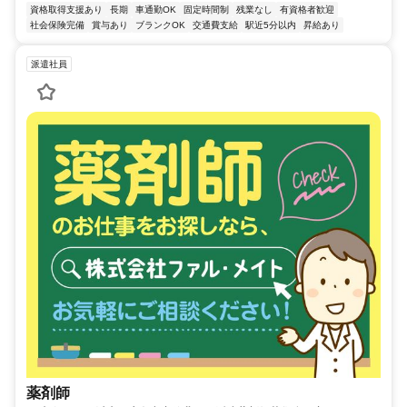
資格取得支援あり
長期
車通勤OK
固定時間制
残業なし
有資格者歓迎
社会保険完備
賞与あり
ブランクOK
交通費支給
駅近5分以内
昇給あり
派遣社員
薬剤師