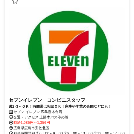
セブンイレブン コンビニスタッフ
週2･3～ＯＫ！時間帯は相談ＯＫ！家事や学業の合間などにも！
セブン-イレブン 広島勝木台店
交通・アクセス 上勝木バス停の隣
時給1,085円～1,356円
広島県広島市安佐北区
勤務時間詳細 ①6：00～9：00 ②9：00～13：00 ③13：00～17：00