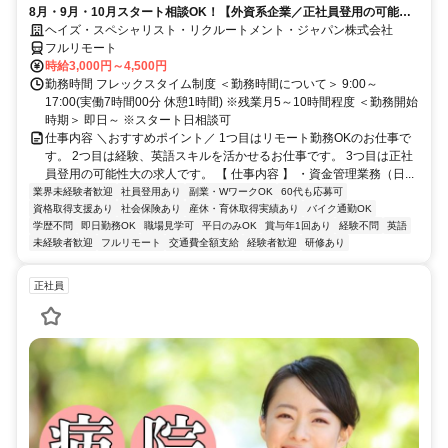
8月・9月・10月スタート相談OK！【外資系企業／正社員登用の可能性
大／700万～800万／リモート勤務OK】経理財務
ヘイズ・スペシャリスト・リクルートメント・ジャパン株式会社
フルリモート
時給3,000円～4,500円
勤務時間 フレックスタイム制度 ＜勤務時間について＞ 9:00～
17:00(実働7時間00分 休憩1時間) ※残業月5～10時間程度 ＜勤務開始
時期＞ 即日～ ※スタート日相談可
仕事内容 ＼おすすめポイント／ 1つ目はリモート勤務OKのお仕事で
す。 2つ目は経験、英語スキルを活かせるお仕事です。 3つ目は正社
員登用の可能性大の求人です。 【 仕事内容 】 ・資金管理業務（日...
業界未経験者歓迎
社員登用あり
副業・WワークOK
60代も応募可
資格取得支援あり
社会保険あり
産休・育休取得実績あり
バイク通勤OK
学歴不問
即日勤務OK
職場見学可
平日のみOK
賞与年1回あり
経験不問
英語
未経験者歓迎
フルリモート
交通費全額支給
経験者歓迎
研修あり
正社員