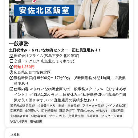
一般事務
土日祝休み・きれいな物流センター・正社員登用あり！
株式会社プライム(広島市安佐北区飯室)
交通・アクセス 広島北ICより車で3分
時給1,250円
広島県広島市安佐北区
勤務時間詳細 8時00分〜17時00分 （8時間勤務 休憩1時間） ※残業
多少あり
仕事内容 ≪きれいな物流倉庫での一般事務スタッフ≫ 【おすすめポ
イント】 ✅ 時給1,250円 ✅ 土日祝休み ✅ 私服勤務OK ✅ 職場の雰囲
気が良く働きやすい♪ ✅ 直接雇用の実績多数あり！ ...
業界未経験者歓迎
社員登用あり
主婦・主夫歓迎
フリーター歓迎
バイク通勤OK
学歴不問
車通勤OK
固定時間制
職場見学可
平日のみOK
転勤なし
経験不問
未経験者歓迎
経験者歓迎
ブランクOK
交通費支給
長期歓迎
フルタイム歓迎
駅近5分以内
服装自由
正社員