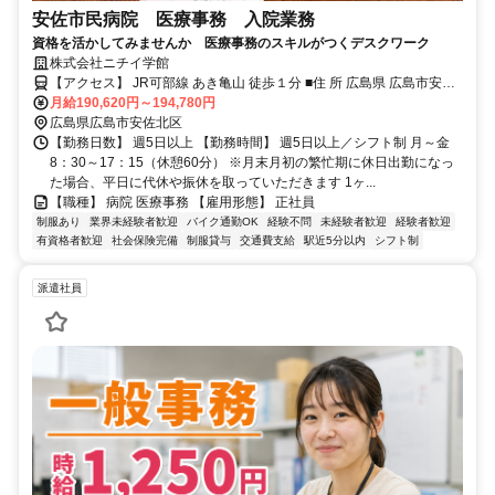
安佐市民病院 医療事務 入院業務
資格を活かしてみませんか 医療事務のスキルがつくデスクワーク
株式会社ニチイ学館
【アクセス】 JR可部線 あき亀山 徒歩１分 ■住 所 広島県 広島市安佐
月給190,620円～194,780円
北区 亀山南１丁目２―１ ■アクセス JR可部線 あき亀山 徒歩１分
広島県広島市安佐北区
【勤務日数】 週5日以上 【勤務時間】 週5日以上／シフト制 月～金
8：30～17：15（休憩60分） ※月末月初の繁忙期に休日出勤になっ
た場合、平日に代休や振休を取っていただきます 1ヶ...
【職種】 病院 医療事務 【雇用形態】 正社員
制服あり
業界未経験者歓迎
バイク通勤OK
経験不問
未経験者歓迎
経験者歓迎
有資格者歓迎
社会保険完備
制服貸与
交通費支給
駅近5分以内
シフト制
派遣社員