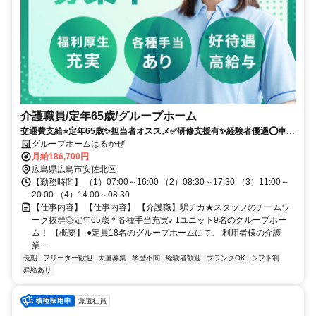
介護職員/定年65歳/グループホーム
交通費支給⭐️定年65歳✨担当者オススメ✅️研修支援有✨経験者優遇⭕️車通
勤ＯＫ
グループホームはるかぜ
月給186,700円
広島県広島市安佐北区
【勤務時間】 （1）07:00～16:00 （2）08:30～17:30 （3）11:00～
20:00 （4）14:00～08:30
【仕事内容】 【仕事内容】 【介護職】駅チカ★スタッフのチームワ
ーク抜群◎定年65歳＊各種手当充実♪ 1ユニット9名のグループホー
ム！ 【概要】 ●定員18名のグループホームにて、 利用者様の介護
業...
長期
フリーター歓迎
大量募集
学歴不問
経験者歓迎
ブランクOK
シフト制
昇給あり
派遣社員