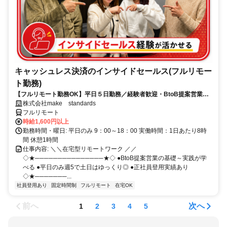
キャッシュレス決済のインサイドセールス(フルリモー
ト勤務)
【フルリモート勤務OK】平日５日勤務／経験者歓迎・BtoB提案営業で
スキルアップ
株式会社make standards
フルリモート
時給1,600円以上
勤務時間・曜日: 平日のみ 9：00～18：00 実働時間：1日あたり8時
間 休憩1時間
仕事内容: ＼＼在宅型リモートワーク ／／
◇★───────────────★◇ ●BtoB提案営業の基礎～実践が学
べる ●平日のみ週5で土日はゆっくり◎ ●正社員登用実績あり
◇★───────...
社員登用あり
固定時間制
フルリモート
在宅OK
前へ
次へ
1
2
3
4
5