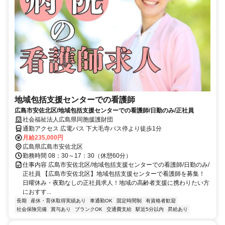
地域包括支援センターでの看護師
広島市安佐北区/地域包括支援センターでの看護師/日勤のみ/正社員
社会福祉法人広島県同胞援護財団
通勤アクセス 広電バス 下大毛寺バス停より徒歩1分
月給235,000円
広島県広島市安佐北区
勤務時間 08：30～17：30（休憩60分）
仕事内容 広島市安佐北区/地域包括支援センターでの看護師/日勤のみ/
正社員 【広島市安佐北区】地域包括支援センターで看護師を募集！
日曜休み・夜勤なしの正社員求人！地域の高齢者支援に携わりたい方
におすす...
長期
産休・育休取得実績あり
車通勤OK
固定時間制
有資格者歓迎
社会保険完備
賞与あり
ブランクOK
交通費支給
駅近5分以内
昇給あり