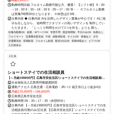
時給1,800円
勤務時間詳細 フルタイム勤務可能な方、優遇！ 【シフト例】 9：00
～18：00 9：30～18：30 9：00～17：00 等・・ ※フルタイム勤務
は実働7時間30分となります。 ※休憩は計1時...
仕事内容 ◆ 仕事内容 AIを活用したデザイン業務が中心です！ AIに指
示を出しながら、 短時間でクオリティの高いデザインを 制作してい
ただきます。 「じっくり時間をかけて1つを作る」よりも 限ら...
扶養内勤務OK
副業・WワークOK
学歴不問
固定時間制
平日のみOK
転勤なし
フルリモート
交通費全額支給
午前
経験者歓迎
ネイルOK
研修あり
夕方
交通費支給
長期歓迎
フルタイム歓迎
駅近5分以内
長期休暇あり
ピアスOK
土日祝休み
正社員
ショートステイでの生活相談員
【～月給198600円】広島市安佐北区/ショートステイでの生活相談員/日
勤のみ/正社員
社会福祉法人広島県同胞援護財団
通勤アクセス 広島交通・広島電鉄・JRバス 福王寺口より徒歩4分
月給179,400円～198,600円
広島県広島市安佐北区
勤務時間 08：30～17：30（休憩60分）
仕事内容 【～月給198600円】広島市安佐北区/ショートステイでの生
活相談員/日勤のみ/正社員 【広島市安佐北区】ショートステイでの生