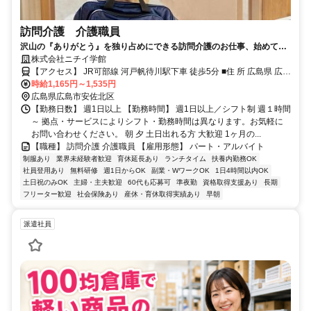
訪問介護 介護職員
沢山の『ありがとう』を独り占めにできる訪問介護のお仕事、始めてみ
ませんか？
株式会社ニチイ学館
【アクセス】 JR可部線 河戸帆待川駅下車 徒歩5分 ■住 所 広島県 広島
市安佐北区 亀山二丁目15番33号 ■アクセス JR可部線 河戸帆待川駅下
時給1,165円～1,535円
車 徒歩5分
広島県広島市安佐北区
【勤務日数】 週1日以上 【勤務時間】 週1日以上／シフト制 週１時間
～ 拠点・サービスによりシフト・勤務時間は異なります。お気軽に
お問い合わせください。 朝 夕 土日出れる方 大歓迎 1ヶ月の...
【職種】 訪問介護 介護職員 【雇用形態】 パート・アルバイト
制服あり
業界未経験者歓迎
育休延長あり
ランチタイム
扶養内勤務OK
社員登用あり
無料研修
週1日からOK
副業・WワークOK
1日4時間以内OK
土日祝のみOK
主婦・主夫歓迎
60代も応募可
準夜勤
資格取得支援あり
長期
フリーター歓迎
社会保険あり
産休・育休取得実績あり
早朝
派遣社員