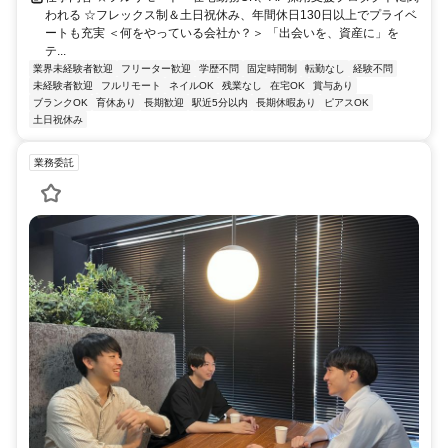
われる ☆フレックス制＆土日祝休み、年間休日130日以上でプライベ
ートも充実 ＜何をやっている会社か？＞ 「出会いを、資産に」を
テ...
業界未経験者歓迎
フリーター歓迎
学歴不問
固定時間制
転勤なし
経験不問
未経験者歓迎
フルリモート
ネイルOK
残業なし
在宅OK
賞与あり
ブランクOK
育休あり
長期歓迎
駅近5分以内
長期休暇あり
ピアスOK
土日祝休み
業務委託