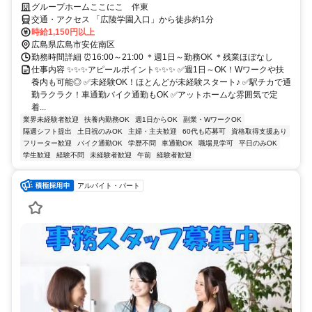
グループホームここにこ 伴東
交通・アクセス 「広陵学園入口」から徒歩約1分
時給1,150円以上
広島県広島市安佐南区
勤務時間詳細 ⏰16:00～21:00 ＊週1日～勤務OK ＊残業ほぼなし
仕事内容 ✨✨✨アピールポイント✨✨✨ ✅週1日～OK！Wワークや扶
養内も可能◎ ✅未経験OK！ほとんどが未経験スタート♪ ✅駅チカで通
勤ラクラク！車通勤バイク通勤もOK ✅アットホームな雰囲気で定
着...
業界未経験者歓迎
扶養内勤務OK
週1日からOK
副業・WワークOK
隔週シフト提出
土日祝のみOK
主婦・主夫歓迎
60代も応募可
資格取得支援あり
フリーター歓迎
バイク通勤OK
学歴不問
車通勤OK
職場見学可
平日のみOK
学生歓迎
経験不問
未経験者歓迎
午前
経験者歓迎
アルバイト・パート