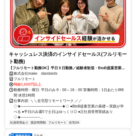
キャッシュレス決済のインサイドセールス(フルリモー
ト勤務)
【フルリモート勤務OK】平日５日勤務／経験者歓迎・BtoB提案営業で
スキルアップ
株式会社make standards
フルリモート
時給1,600円以上
勤務時間・曜日: 平日のみ 9：00～18：00 実働時間：1日あたり8時
間 休憩1時間
仕事内容: ＼＼在宅型リモートワーク ／／
◇★───────────────★◇ ●BtoB提案営業の基礎～実践が学
べる ●平日のみ週5で土日はゆっくり◎ ●正社員登用実績あり
◇★───────...
社員登用あり
固定時間制
フルリモート
在宅OK
正社員