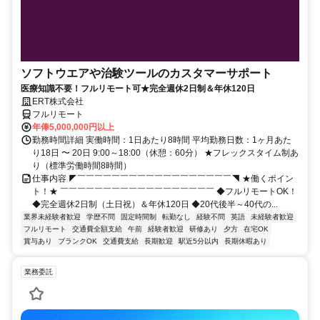
ソフトウエアや治験ツールのカスタマーサポート
医療知識不要！フルリモート可★完全週休2日制＆年休120日
ERT株式会社
フルリモート
年俸5,000,000円以上
勤務時間詳細 実働時間：1日あたり8時間 平均勤務日数：1ヶ月あた
り18日 〜 20日 9:00～18:00（休憩：60分） ★フレックスタイム制あ
り（標準労働時間8時間）
仕事内容 ◤￣￣￣￣￣￣￣￣￣￣￣￣￣￣￣￣￣￣◥ ★働くポイン
ト！★ ￣￣￣￣￣￣￣￣￣￣￣￣￣￣￣￣￣￣ ◆フルリモートOK！
◆完全週休2日制（土日祝）＆年休120日 ◆20代後半～40代の...
業界未経験者歓迎
学歴不問
固定時間制
転勤なし
経験不問
英語
未経験者歓迎
フルリモート
交通費全額支給
午前
経験者歓迎
研修あり
夕方
在宅OK
賞与あり
ブランクOK
交通費支給
長期歓迎
駅近5分以内
長期休暇あり
業務委託