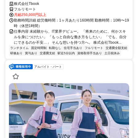
株式会社Tbook
フルリモート
月給250,000円以上
勤務時間詳細 総労働時間：1ヶ月あたり160時間 勤務時間：10時〜19
時（休憩1時間）
仕事内容 未経験から、IT業界デビュー。 「将来のために、何かスキ
ルを身につけたい」 「もっと自由な働き方をしたい」 「でも、自分
にできるのか不安…」 そんな想いを持つ方へ。 株式会社Tbook...
ランチタイム
固定時間制
転勤なし
住宅手当あり
フルリモート
交通費全額支給
研修あり
賞与あり
交通費支給
駅近5分以内
資格取得手当あり
土日祝休み
アルバイト・パート