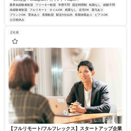
業界未経験者歓迎
フリーター歓迎
学歴不問
固定時間制
転勤なし
経験不問
未経験者歓迎
フルリモート
ネイルOK
残業なし
在宅OK
賞与あり
ブランクOK
育休あり
長期歓迎
駅近5分以内
長期休暇あり
ピアスOK
土日祝休み
正社員
【フルリモート/フルフレックス】スタートアップ企業