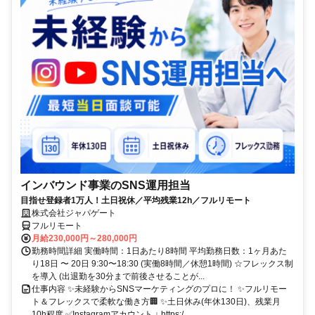
インバウンド事業のSNS運用担当
目指せ登録者1万人！土日祝休／平均残業12h／フルリモート
株式会社ジャパゲート
フルリモート
月給230,000円～280,000円
勤務時間詳細 実働時間：1日あたり8時間 平均勤務日数：1ヶ月あた
り18日 〜 20日 9:30〜18:30 (実働8時間／休憩1時間) ☆フレックス制
を導入 (出退勤を30分まで前後させることが...
仕事内容 ✨未経験からSNSマーケティングのプロに！ ✨フルリモー
ト＆フレックスで柔軟な働き方🏢 ✨土日休み(年休130日)、残業月
10h程度 ✅Instagramアカウント ↓ https:/...