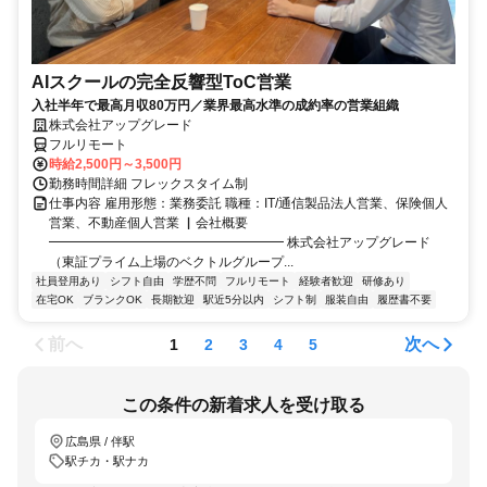
AIスクールの完全反響型ToC営業
入社半年で最高月収80万円／業界最高水準の成約率の営業組織
株式会社アップグレード
フルリモート
時給2,500円～3,500円
勤務時間詳細 フレックスタイム制
仕事内容 雇用形態：業務委託 職種：IT/通信製品法人営業、保険個人
営業、不動産個人営業 ▏会社概要
━━━━━━━━━━━━━━━━━━ 株式会社アップグレード
（東証プライム上場のベクトルグループ...
社員登用あり
シフト自由
学歴不問
フルリモート
経験者歓迎
研修あり
在宅OK
ブランクOK
長期歓迎
駅近5分以内
シフト制
服装自由
履歴書不要
前へ
次へ
1
2
3
4
5
この条件の新着求人を受け取る
広島県 / 伴駅
駅チカ・駅ナカ