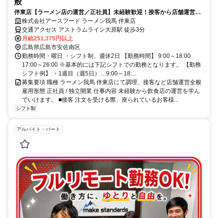
般
伴東店【ラーメン店の運営／正社員】未経験歓迎！接客から店舗運営ま
でイチから学べます！年休114日◎
株式会社アースフード ラーメン我馬 伴東店
交通アクセス アストラムライン大原駅 徒歩3分
月給251,375円以上
広島県広島市安佐南区
勤務時間・曜日 ・シフト制、週休2日 【勤務時間】 9:00～18:00
17:00～26:00 ※基本的には下記シフトでの勤務となります。 【勤務
シフト例】 ・1週目（週5日）…9:00～18:...
募集要項 職種 ラーメン我馬 伴東店にて調理、接客など店舗運営全般
雇用形態 正社員 / 独立開業 仕事内容 未経験から飲食店の運営を学ん
でいけます。 ■接客 注文を受ける際、座られているお客様...
シフト制
アルバイト・パート