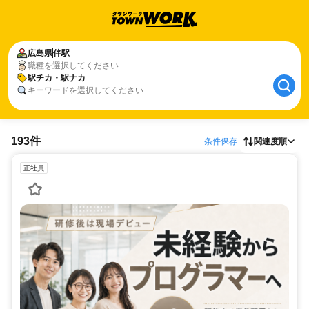
広島県
伴駅
職種を選択してください
駅チカ・駅ナカ
キーワードを選択してください
193件
条件保存
関連度順
正社員