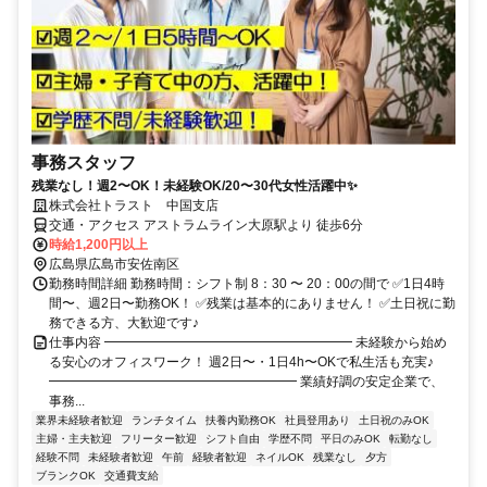
事務スタッフ
残業なし！週2〜OK！未経験OK/20〜30代女性活躍中✨
株式会社トラスト 中国支店
交通・アクセス アストラムライン大原駅より 徒歩6分
時給1,200円以上
広島県広島市安佐南区
勤務時間詳細 勤務時間：シフト制 8：30 〜 20：00の間で ✅1日4時
間〜、週2日〜勤務OK！ ✅残業は基本的にありません！ ✅土日祝に勤
務できる方、大歓迎です♪
仕事内容 ━━━━━━━━━━━━━━━━━━━ 未経験から始め
る安心のオフィスワーク！ 週2日〜・1日4h〜OKで私生活も充実♪
━━━━━━━━━━━━━━━━━━━ 業績好調の安定企業で、
事務...
業界未経験者歓迎
ランチタイム
扶養内勤務OK
社員登用あり
土日祝のみOK
主婦・主夫歓迎
フリーター歓迎
シフト自由
学歴不問
平日のみOK
転勤なし
経験不問
未経験者歓迎
午前
経験者歓迎
ネイルOK
残業なし
夕方
ブランクOK
交通費支給