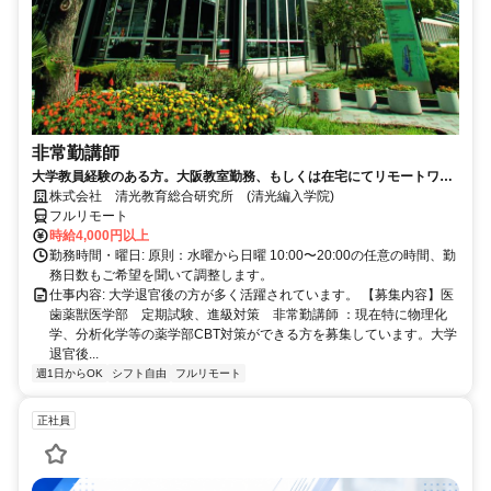
非常勤講師
大学教員経験のある方。大阪教室勤務、もしくは在宅にてリモートワー
ク可能。退官した先生が活躍中。
株式会社 清光教育総合研究所 (清光編入学院)
フルリモート
時給4,000円以上
勤務時間・曜日: 原則：水曜から日曜 10:00〜20:00の任意の時間、勤
務日数もご希望を聞いて調整します。
仕事内容: 大学退官後の方が多く活躍されています。 【募集内容】医
歯薬獣医学部 定期試験、進級対策 非常勤講師 ：現在特に物理化
学、分析化学等の薬学部CBT対策ができる方を募集しています。大学
退官後...
週1日からOK
シフト自由
フルリモート
正社員