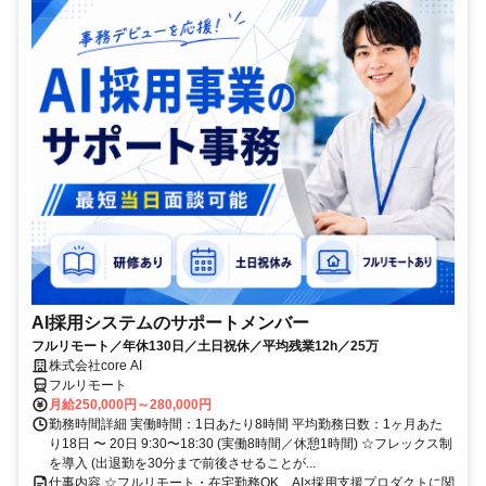
AI採用システムのサポートメンバー
フルリモート／年休130日／土日祝休／平均残業12h／25万
株式会社core AI
フルリモート
月給250,000円～280,000円
勤務時間詳細 実働時間：1日あたり8時間 平均勤務日数：1ヶ月あた
り18日 〜 20日 9:30〜18:30 (実働8時間／休憩1時間) ☆フレックス制
を導入 (出退勤を30分まで前後させることが...
仕事内容 ☆フルリモート・在宅勤務OK、AI×採用支援プロダクトに関