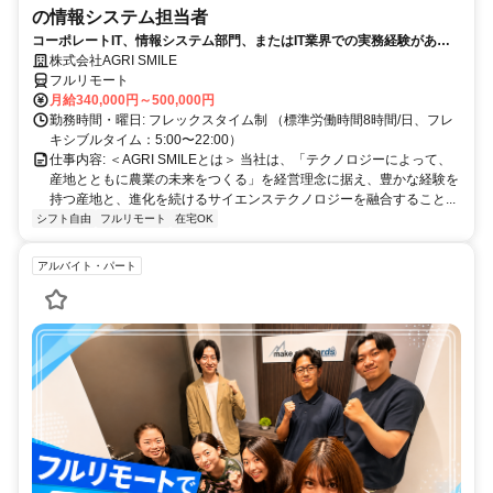
の情報システム担当者
コーポレートIT、情報システム部門、またはIT業界での実務経験がある
方、大歓迎！
株式会社AGRI SMILE
フルリモート
月給340,000円～500,000円
勤務時間・曜日: フレックスタイム制 （標準労働時間8時間/日、フレ
キシブルタイム：5:00〜22:00）
仕事内容: ＜AGRI SMILEとは＞ 当社は、「テクノロジーによって、
産地とともに農業の未来をつくる」を経営理念に据え、豊かな経験を
持つ産地と、進化を続けるサイエンステクノロジーを融合すること...
シフト自由
フルリモート
在宅OK
アルバイト・パート