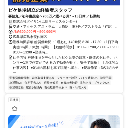
ビケ足場組立の経験者スタッフ
要普免／初年度想定〜700万／選べる月7～13日休 ／転勤無
株式会社ダイサン(広島サービスセンター)
交通・アクセス アストラム「大原駅」車7分／アストラム「伴駅」車
12分
月給300,000円～500,000円
広島県広島市安佐南区
勤務時間詳細 総労働時間：1週あたり40時間 8:30～17:30 （1日平均
実働8時間／休憩1時間） 【勤務時間例】 8:00～17:00／7:00～16:00
8:00～13:00 ●勤務時...
仕事内容 戸建住宅を中心としたビケ足場の組立・解体のお仕事。 ハ
ンマー1本で作業ができるので効率が良く、安全で簡単！ 【具体的な
仕事内容】 ●足場の部材を車で現場へ運ぶ。 ●現場作業：3名1組のチ
ー...
変形労働時間制
資格取得支援あり
フリーター歓迎
バイク通勤OK
学歴不問
車通勤OK
住宅手当あり
経験者歓迎
有資格者歓迎
賞与あり
ブランクOK
交通費支給
駅近5分以内
資格取得手当あり
寮・社宅あり
正社員