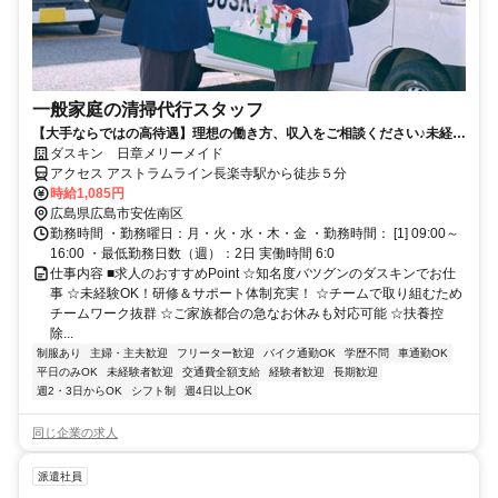
一般家庭の清掃代行スタッフ
【大手ならではの高待遇】理想の働き方、収入をご相談ください♪未経験
歓迎！
ダスキン 日章メリーメイド
アクセス アストラムライン長楽寺駅から徒歩５分
時給1,085円
広島県広島市安佐南区
勤務時間 ・勤務曜日：月・火・水・木・金 ・勤務時間： [1] 09:00～
16:00 ・最低勤務日数（週）：2日 実働時間 6:0
仕事内容 ■求人のおすすめPoint ☆知名度バツグンのダスキンでお仕
事 ☆未経験OK！研修＆サポート体制充実！ ☆チームで取り組むため
チームワーク抜群 ☆ご家族都合の急なお休みも対応可能 ☆扶養控
除...
制服あり
主婦・主夫歓迎
フリーター歓迎
バイク通勤OK
学歴不問
車通勤OK
平日のみOK
未経験者歓迎
交通費全額支給
経験者歓迎
長期歓迎
週2・3日からOK
シフト制
週4日以上OK
同じ企業の求人
派遣社員