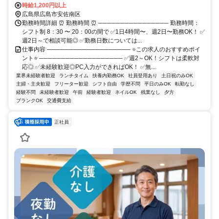
時給1,200円以上
広島県広島市安佐南区
勤務時間詳細 ⏰ 勤務時間 ⏰ ──────────────── 勤務時間：
シフト制 8：30 〜 20：00の間で ✅1日4時間〜、週2日〜勤務OK！ ✅
週2日～で相談可能◎ ✅勤務日数については...
仕事内容 ─────────────────── ⭐この求人のおすすめポイ
ント⭐ ─────────────────── ✅週2～OK！シフトは柔軟対
応◎ ✅未経験歓迎◎PC入力ができればOK！ ✅無...
業界未経験者歓迎
ランチタイム
扶養内勤務OK
社員登用あり
土日祝のみOK
主婦・主夫歓迎
フリーター歓迎
シフト自由
学歴不問
平日のみOK
転勤なし
経験不問
未経験者歓迎
午前
経験者歓迎
ネイルOK
残業なし
夕方
ブランクOK
交通費支給
正社員