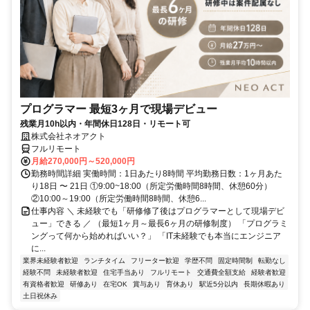
プログラマー 最短3ヶ月で現場デビュー
残業月10h以内・年間休日128日・リモート可
株式会社ネオアクト
フルリモート
月給270,000円～520,000円
勤務時間詳細 実働時間：1日あたり8時間 平均勤務日数：1ヶ月あた
り18日 〜 21日 ①9:00~18:00（所定労働時間8時間、休憩60分）
②10:00～19:00（所定労働時間8時間、休憩6...
仕事内容 ＼ 未経験でも「研修修了後はプログラマーとして現場デビ
ュー」できる ／ （最短1ヶ月～最長6ヶ月の研修制度） 「プログラミ
ングって何から始めればいい？」 「IT未経験でも本当にエンジニア
に...
業界未経験者歓迎
ランチタイム
フリーター歓迎
学歴不問
固定時間制
転勤なし
経験不問
未経験者歓迎
住宅手当あり
フルリモート
交通費全額支給
経験者歓迎
有資格者歓迎
研修あり
在宅OK
賞与あり
育休あり
駅近5分以内
長期休暇あり
土日祝休み