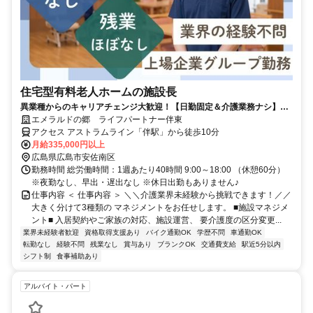
住宅型有料老人ホームの施設長
異業種からのキャリアチェンジ大歓迎！【日勤固定＆介護業務ナシ】東
証上場グループの安定基盤で、次のステップへ。
エメラルドの郷 ライフパートナー伴東
アクセス アストラムライン「伴駅」から徒歩10分
月給335,000円以上
広島県広島市安佐南区
勤務時間 総労働時間：1週あたり40時間 9:00～18:00 （休憩60分）
※夜勤なし、早出・遅出なし ※休日出勤もありません♪
仕事内容 ＜ 仕事内容 ＞ ＼＼介護業界未経験から挑戦できます！／／
大きく分けて3種類の マネジメントをお任せします。 ■施設マネジメ
ント■ 入居契約やご家族の対応、施設運営、 要介護度の区分変更...
業界未経験者歓迎
資格取得支援あり
バイク通勤OK
学歴不問
車通勤OK
転勤なし
経験不問
残業なし
賞与あり
ブランクOK
交通費支給
駅近5分以内
シフト制
食事補助あり
アルバイト・パート