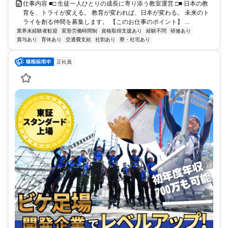
仕事内容 ■□ 生徒一人ひとりの成長に寄り添う教室運営 □■ 日本の教
育を、トライが変える。 教育が変われば、日本が変わる。 未来のト
ライを創る仲間を募集します。 【このお仕事のポイント】 ...
業界未経験者歓迎
変形労働時間制
資格取得支援あり
経験不問
研修あり
賞与あり
育休あり
交通費支給
社割あり
寮・社宅あり
正社員