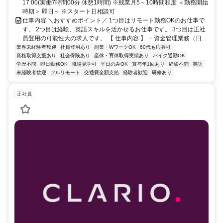
17:00(実働7時間00分 休憩1時間) ※残業月5～10時間程度 ＜勤務開始
時期＞ 即日～ ※スタート日相談可
仕事内容 ＼おすすめポイント／ 1つ目はリモート勤務OKのお仕事で
す。 2つ目は経験、英語スキルを活かせるお仕事です。 3つ目は正社
員登用の可能性大の求人です。 【 仕事内容 】 ・資金管理業務（日...
業界未経験者歓迎
社員登用あり
副業・WワークOK
60代も応募可
資格取得支援あり
社会保険あり
産休・育休取得実績あり
バイク通勤OK
学歴不問
即日勤務OK
職場見学可
平日のみOK
賞与年1回あり
経験不問
英語
未経験者歓迎
フルリモート
交通費全額支給
経験者歓迎
研修あり
正社員