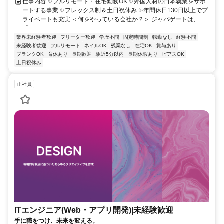
仕事内容 ✨フルリモート・在宅勤務OK ✨外国人材の日本就業をサポ
ートする事業 ✨フレックス制＆土日祝休み ✨年間休日130日以上でプ
ライベートも充実 ＜何をやっている会社か？＞ ジャパゲートは、
「...
業界未経験者歓迎
フリーター歓迎
学歴不問
固定時間制
転勤なし
経験不問
未経験者歓迎
フルリモート
ネイルOK
残業なし
在宅OK
賞与あり
ブランクOK
育休あり
長期歓迎
駅近5分以内
長期休暇あり
ピアスOK
土日祝休み
正社員
ITエンジニア(Web・アプリ開発)|未経験歓迎
手に職をつけ、未来を変える。