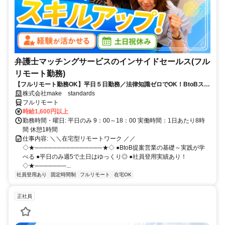
弁護士マッチングサービスのインサイドセールス(フル
リモート勤務)
【フルリモート勤務OK】平日５日勤務／法律知識ゼロでOK！BtoBスキ
ルが身につく営業職
株式会社make standards
フルリモート
時給1,600円以上
勤務時間・曜日: 平日のみ 9：00～18：00 実働時間：1日あたり8時
間 休憩1時間
仕事内容: ＼＼在宅型リモートワーク ／／
◇★───────────────★◇ ●BtoB提案営業の基礎～実践が学
べる ●平日のみ週5で土日はゆっくり◎ ●社員登用実績あり！
◇★───────...
社員登用あり
固定時間制
フルリモート
在宅OK
正社員