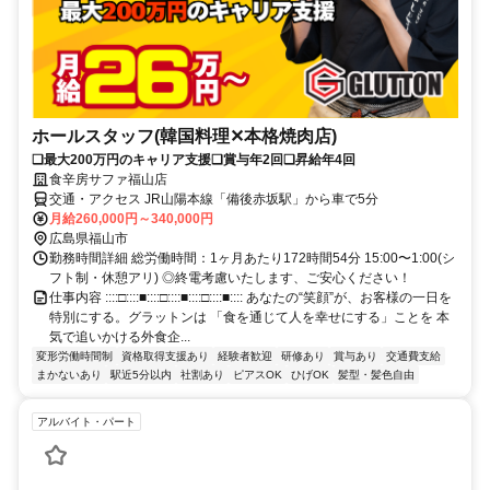
ホールスタッフ(韓国料理✕本格焼肉店)
❏最大200万円のキャリア支援❏賞与年2回❏昇給年4回
食辛房サファ福山店
交通・アクセス JR山陽本線「備後赤坂駅」から車で5分
月給260,000円～340,000円
広島県福山市
勤務時間詳細 総労働時間：1ヶ月あたり172時間54分 15:00〜1:00(シ
フト制・休憩アリ) ◎終電考慮いたします、ご安心ください！
仕事内容 ::::□::::■::::□::::■::::□::::■:::: あなたの“笑顔”が、お客様の一日を
特別にする。グラットンは 「食を通じて人を幸せにする」ことを 本
気で追いかける外食企...
変形労働時間制
資格取得支援あり
経験者歓迎
研修あり
賞与あり
交通費支給
まかないあり
駅近5分以内
社割あり
ピアスOK
ひげOK
髪型・髪色自由
アルバイト・パート