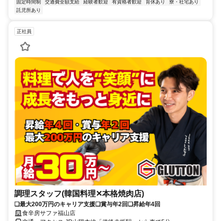
固定時間制
交通費全額支給
経験者歓迎
有資格者歓迎
育休あり
寮・社宅あり
託児所あり
正社員
調理スタッフ(韓国料理✕本格焼肉店)
❏最大200万円のキャリア支援❏賞与年2回❏昇給年4回
食辛房サファ福山店