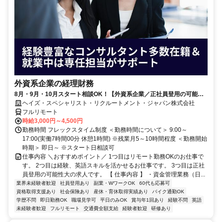
外資系企業の経理財務
8月・9月・10月スタート相談OK！【外資系企業／正社員登用の可能性
大／700万～800万／リモート勤務OK】経理財務
ヘイズ・スペシャリスト・リクルートメント・ジャパン株式会社
フルリモート
時給3,000円～4,500円
勤務時間 フレックスタイム制度 ＜勤務時間について＞ 9:00～
17:00(実働7時間00分 休憩1時間) ※残業月5～10時間程度 ＜勤務開始
時期＞ 即日～ ※スタート日相談可
仕事内容 ＼おすすめポイント／ 1つ目はリモート勤務OKのお仕事で
す。 2つ目は経験、英語スキルを活かせるお仕事です。 3つ目は正社
員登用の可能性大の求人です。 【 仕事内容 】 ・資金管理業務（日...
業界未経験者歓迎
社員登用あり
副業・WワークOK
60代も応募可
資格取得支援あり
社会保険あり
産休・育休取得実績あり
バイク通勤OK
学歴不問
即日勤務OK
職場見学可
平日のみOK
賞与年1回あり
経験不問
英語
未経験者歓迎
フルリモート
交通費全額支給
経験者歓迎
研修あり