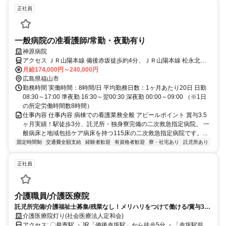
正社員
一般病院の准看護師/常勤・夜勤有り
神原病院
アクセス ＪＲ山陽本線 備後赤坂徒歩約4分、ＪＲ山陽本線 松永北口
徒歩約58分、ＪＲ福塩線 備後本庄徒歩約60分
月給174,000円～240,000円
広島県福山市
勤務時間 実働時間：8時間/日 平均勤務日数：1ヶ月あたり20日 日勤
08:30～17:00 準夜勤 16:30～翌00:30 深夜勤 00:00～09:00 （※1日
の所定労働時間数8時間）
仕事内容 仕事内容 病棟での看護業務全般 アピールポイント 賞与3.5
ヶ月実績！駅徒歩3分、託児所・独身寮完備の二次救急指定病院。 一
般病床と地域包括ケア病床を持つ115床の二次救急指定病院です。...
固定時間制
交通費全額支給
経験者歓迎
有資格者歓迎
寮・社宅あり
託児所あり
正社員
介護職員/介護医療院
託児所完備/介護福祉士募集/残業なし！メリハリをつけて働ける/賞与3.5
カ月/駅から徒歩5分
介護医療院灯り(社会医療法人定和会)
アクセス: 〇最寄駅 ・JR「備後赤坂駅」から徒歩5分 ・「赤坂駅前バ