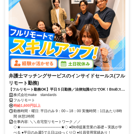
弁護士マッチングサービスのインサイドセールス(フル
リモート勤務)
【フルリモート勤務OK】平日５日勤務／法律知識ゼロでOK！BtoBスキ
ルが身につく営業職
株式会社make standards
フルリモート
時給1,600円以上
勤務時間・曜日: 平日のみ 9：00～18：00 実働時間：1日あたり8時
間 休憩1時間
仕事内容: ＼＼在宅型リモートワーク ／／
◇★───────────────★◇ ●BtoB提案営業の基礎～実践が学
べる ●平日のみ週5で土日はゆっくり◎ ●社員登用実績あり！