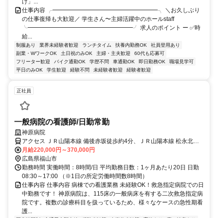
け」...
仕事内容 ╭━━━━━━━━━━━━━━━━━━╮ ＼お久しぶり
の仕事復帰も大歓迎／ 学生さん〜主婦活躍中のホールstaff
╰━━━━━━━━━━━━━━━━━━╯ 求人のポイント ー ✅時
給...
制服あり
業界未経験者歓迎
ランチタイム
扶養内勤務OK
社員登用あり
副業・WワークOK
土日祝のみOK
主婦・主夫歓迎
60代も応募可
フリーター歓迎
バイク通勤OK
学歴不問
車通勤OK
即日勤務OK
職場見学可
平日のみOK
学生歓迎
経験不問
未経験者歓迎
経験者歓迎
正社員
一般病院の看護師/日勤常勤
神原病院
アクセス ＪＲ山陽本線 備後赤坂徒歩約4分、ＪＲ山陽本線 松永北口
徒歩約58分、ＪＲ福塩線 備後本庄徒歩約60分
月給220,000円～370,000円
広島県福山市
勤務時間 実働時間：8時間/日 平均勤務日数：1ヶ月あたり20日 日勤
08:30～17:00 （※1日の所定労働時間数8時間）
仕事内容 仕事内容 病棟での看護業務 未経験OK！救急指定病院での日
中勤務です！ 神原病院は、115床の一般病床を有する二次救急指定病
院です。複数の診療科目を扱っているため、様々なケースの急性期看
護...