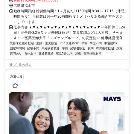
月給270,000円～320,000円
広島県福山市
勤務時間詳細 総労働時間：1ヶ月あたり160時間 8:30 ～ 17:15（休憩
時間あり） ※残業は月平均20時間程度！メリハリある働き方を大切
にしています。
仕事内容 ▲▼▲▼▲▼▲▼▲▼▲▼▲▼▲▼▲▼▲▼ ✅年間休日124
日！完全週休2日制✨ ✅未経験歓迎！業界知識などは入社後、学べま
す！ ✅医薬品卸大手「スズケングループ」の安定性 ✅ 健康経営優良...
業界未経験者歓迎
主婦・主夫歓迎
バイク通勤OK
早朝
学歴不問
車通勤OK
固定時間制
経験不問
未経験者歓迎
午前
経験者歓迎
夜間
有資格者歓迎
夕方
賞与あり
育休あり
交通費支給
駅近5分以内
深夜
長期休暇あり
同じ企業の求人
派遣社員