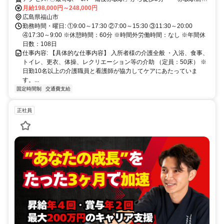
ス停」から徒歩4分でアクセス便利です！ ※交通費支給！ ※車通勤
月給198,000円～248,000円
OK！バイク通勤OK！ ※駅近5分以内！
広島県福山市
勤務時間・曜日: ①9:00～17:30 ②7:00～15:30 ③11:30～20:00
④17:30～9:00 ※休憩時間：60分 ※時間外労働時間：なし ※年間休
日数：108日
仕事内容: 【具体的な仕事内容】 入所者様の介護全般 ・入浴、食事、
トイレ、更衣、体操、レクリエーション等の介助 （定員：50床） ※
日勤10名以上の介護職員と看護師が協力してケアにあたっていま
す。...
固定時間制
交通費支給
正社員