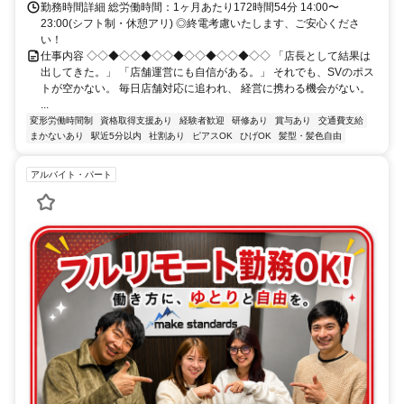
勤務時間詳細 総労働時間：1ヶ月あたり172時間54分 14:00〜
23:00(シフト制・休憩アリ) ◎終電考慮いたします、ご安心くださ
い！
仕事内容 ◇◇◆◇◇◆◇◇◆◇◇◆◇◇◆◇◇ 「店長として結果は
出してきた。」 「店舗運営にも自信がある。」 それでも、SVのポス
トが空かない。 毎日店舗対応に追われ、 経営に携わる機会がない。
...
変形労働時間制
資格取得支援あり
経験者歓迎
研修あり
賞与あり
交通費支給
まかないあり
駅近5分以内
社割あり
ピアスOK
ひげOK
髪型・髪色自由
アルバイト・パート