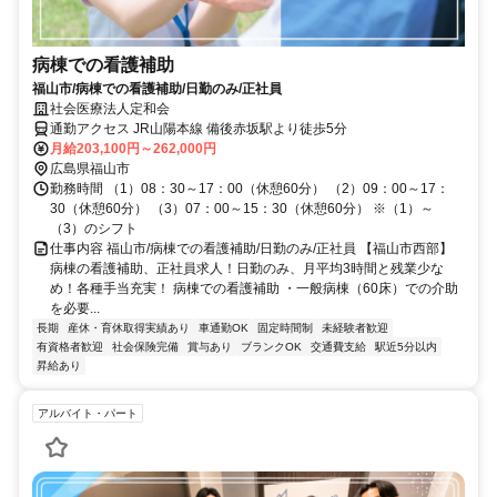
病棟での看護補助
福山市/病棟での看護補助/日勤のみ/正社員
社会医療法人定和会
通勤アクセス JR山陽本線 備後赤坂駅より徒歩5分
月給203,100円～262,000円
広島県福山市
勤務時間 （1）08：30～17：00（休憩60分） （2）09：00～17：
30（休憩60分） （3）07：00～15：30（休憩60分） ※（1）～
（3）のシフト
仕事内容 福山市/病棟での看護補助/日勤のみ/正社員 【福山市西部】
病棟の看護補助、正社員求人！日勤のみ、月平均3時間と残業少な
め！各種手当充実！ 病棟での看護補助 ・一般病棟（60床）での介助
を必要...
長期
産休・育休取得実績あり
車通勤OK
固定時間制
未経験者歓迎
有資格者歓迎
社会保険完備
賞与あり
ブランクOK
交通費支給
駅近5分以内
昇給あり
アルバイト・パート