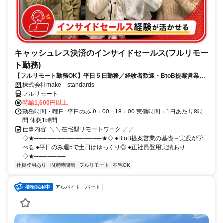
キャッシュレス決済のインサイドセールス(フルリモー
ト勤務)
【フルリモート勤務OK】平日５日勤務／経験者歓迎・BtoB提案営業で
スキルアップ
株式会社make standards
フルリモート
時給1,600円以上
勤務時間・曜日: 平日のみ 9：00～18：00 実働時間：1日あたり8時
間 休憩1時間
仕事内容: ＼＼在宅型リモートワーク ／／
◇★───────────────★◇ ●BtoB提案営業の基礎～実践が学
べる ●平日のみ週5で土日はゆっくり◎ ●正社員登用実績あり
◇★───────...
社員登用あり
固定時間制
フルリモート
在宅OK
アルバイト・パート