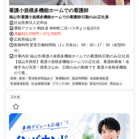
看護小規模多機能ホームでの看護師
福山市/看護小規模多機能ホームでの看護師/日勤のみ/正社員
社会医療法人定和会
通勤アクセス 鞆鉄道 神村町二区バス停より徒歩5分
月給221,700円～371,700円
広島県福山市
勤務時間 変形労働時間制（1ヶ月単位） 08：30～17：30（休憩60
分）
仕事内容 福山市/看護小規模多機能ホームでの看護師/日勤のみ/正社員
【福山市西部】看護小規模多機能ホームでの正社員、看護師募集！各
種手当が充実！残業少なめ、日勤のみの勤務です 看護小規模多機能
ので看...
長期
産休・育休取得実績あり
車通勤OK
固定時間制
未経験者歓迎
有資格者歓迎
社会保険完備
ブランクOK
交通費支給
駅近5分以内
昇給あり
正社員