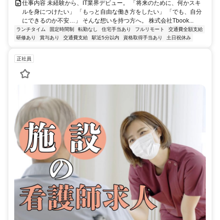
仕事内容 未経験から、IT業界デビュー。 「将来のために、何かスキ
ルを身につけたい」 「もっと自由な働き方をしたい」 「でも、自分
にできるのか不安…」 そんな想いを持つ方へ。 株式会社Tbook...
ランチタイム
固定時間制
転勤なし
住宅手当あり
フルリモート
交通費全額支給
研修あり
賞与あり
交通費支給
駅近5分以内
資格取得手当あり
土日祝休み
正社員