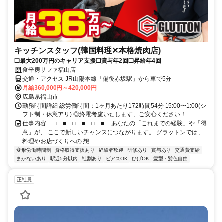
キッチンスタッフ(韓国料理✕本格焼肉店)
❏最大200万円のキャリア支援❏賞与年2回❏昇給年4回
食辛房サファ福山店
交通・アクセス JR山陽本線「備後赤坂駅」から車で5分
月給360,000円～420,000円
広島県福山市
勤務時間詳細 総労働時間：1ヶ月あたり172時間54分 15:00〜1:00(シ
フト制・休憩アリ) ◎終電考慮いたします、ご安心ください！
仕事内容 ::::□::::■::::□::::■::::□::::■:::: あなたの「これまでの経験」や「得
意」が、 ここで新しいチャンスにつながります。 グラットンでは、
料理やお店づくりへの 想...
変形労働時間制
資格取得支援あり
経験者歓迎
研修あり
賞与あり
交通費支給
まかないあり
駅近5分以内
社割あり
ピアスOK
ひげOK
髪型・髪色自由
正社員