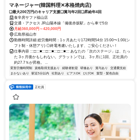
マネージャー(韓国料理✕本格焼肉店)
❏最大200万円のキャリア支援❏賞与年2回❏昇給年4回
食辛房サファ福山店
交通・アクセス JR山陽本線「備後赤坂駅」から車で5分
月給360,000円～420,000円
広島県福山市
勤務時間詳細 総労働時間：1ヶ月あたり172時間54分 15:00〜1:00(シ
フト制・休憩アリ) ◎終電考慮いたします、ご安心ください！
仕事内容 ::::□::::■::::□::::■::::□::::■:::: あなたの「次のステージ」は、たっ
た 3ヶ月後かもしれない。グラットンでは、 3ヶ月に1回、正社員の
約27.7％が昇格。 ...
変形労働時間制
資格取得支援あり
経験者歓迎
研修あり
賞与あり
交通費支給
まかないあり
駅近5分以内
社割あり
ピアスOK
ひげOK
髪型・髪色自由
正社員