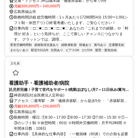
交通・アクセス JR山陽本線「備後赤坂駅」から車で5分
月給300,000円～340,000円
広島県福山市
勤務時間詳細 総労働時間：1ヶ月あたり172時間54分 15:00〜1:00(シ
フト制・休憩アリ) ◎終電考慮いたします、ご安心ください！
仕事内容 ::::□::::■::::□::::■::::□::::■:::: あなたの「これまでの経験」や「料
理が 好き」という気持ちが、ここで新しい チャンスにつながりま
す。 グラットンでは、調理...
変形労働時間制
資格取得支援あり
経験者歓迎
研修あり
賞与あり
交通費支給
まかないあり
駅近5分以内
社割あり
ピアスOK
ひげOK
髪型・髪色自由
正社員
看護助手・看護補助者/病院
託児所完備！子育て世代をサポート/残業ほぼなし/月7～11日休み/賞与
3.5カ月/駅から徒歩5分
神原病院(社会医療法人定和会)
アクセス: 〇最寄駅 ・JR「備後赤坂駅」から徒歩5分 ・「赤坂駅前バ
ス停」から徒歩4分でアクセス便利です！ ※交通費支給！ ※車通勤
月給195,800円～250,800円
OK！バイク通勤OK！ ※駅近5分以内！
広島県福山市
勤務時間・曜日: ①8:30～17:00 ②9:00～17:30 ③7:00～15:30 ※①～
③のシフト制 ※休憩時間：60分 ※時間外労働時間：月平均3時間 ※
年間休日数：108日
仕事内容: 【具体的な仕事内容】 ・一般病棟（60床）での介助を必要