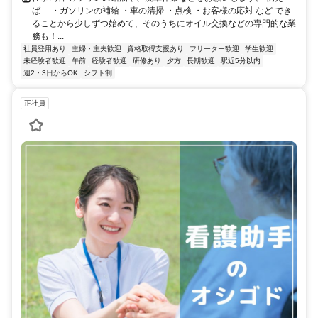
ば… ・ガソリンの補給 ・車の清掃 ・点検 ・お客様の応対 など でき
ることから少しずつ始めて、そのうちにオイル交換などの専門的な業
務も！...
社員登用あり
主婦・主夫歓迎
資格取得支援あり
フリーター歓迎
学生歓迎
未経験者歓迎
午前
経験者歓迎
研修あり
夕方
長期歓迎
駅近5分以内
週2・3日からOK
シフト制
正社員