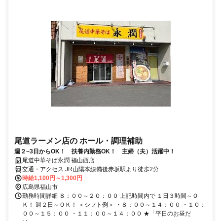
尾道ラーメン店の ホール・調理補助
週２~3日からOK！ 扶養内勤務OK！ 主婦（夫）活躍中！
尾道中華そば永潤 福山西店
交通・アクセス JR山陽本線備後赤坂駅より徒歩2分
時給1,100円～1,300円
広島県福山市
勤務時間詳細 ８：００～２０：００ 上記時間内で １日３時間～Ｏ
Ｋ！ 週２日～ＯＫ！ ＜シフト例＞ ・８：００～１４：００ ・１０：
００～１５：００ ・１１：００～１４：００ ★「平日のお昼だ