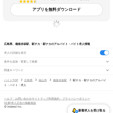
アプリを無料ダウンロード
広島県、備後赤坂駅、駅チカ・駅ナカのアルバイト・バイト求人情報
求人の詳細を表示
条件を追加・変更して検索
市区町村を追加・変更
関連キーワード
完全在宅ワーク 全国
シール貼り 在宅
現在地周辺
ガチャガチャ
犬カフェ
広島県
駅を追加・変更
バイトTOP
広島県
福山市
備後赤坂駅
駅チカ・駅ナカのアルバイ
広島県
すべて
ト・バイト・求人
広島市
すべて
職種を追加・変更
JR山陽本線(岡山～三原)
中区
東区
南区
西区
安佐南区
安佐北区
安芸区
佐伯区
大門駅
東福山駅
福山駅
備後赤坂駅
松永駅
東尾道駅
尾道駅
糸崎駅
三原駅
飲食・フードサービス
呉市
竹原市
三原市
尾道市
福山市
府中市
三次市
庄原市
大竹市
東広島市
廿日市市
特徴を追加・変更
飲食・フードサービス
すべて
ヘルプ・お問い合わせ
サイトマップ
利用規約・プライバシーポリシー
JR山陽本線(三原～岩国)
安芸高田市
江田島市
安芸郡
山県郡
豊田郡
世羅郡
神石郡
ホールスタッフ
キッチンスタッフ
皿洗い・洗い場
精肉・鮮魚加工
給食調理
人気
[企業]求人広告の掲載相談
三原駅
本郷駅
河内駅
入野駅
白市駅
西高屋駅
西条駅
寺家駅
八本松駅
瀬野駅
中野東駅
雇用形態を追加・変更
パン屋（ベーカリー）
フードカウンター販売員
バー（BAR）・バーテンダー
日払いOK
高校生歓迎
学生歓迎
深夜の仕事
髪型・髪色自由
ひげOK
ネイルOK
安芸中野駅
海田市駅
向洋駅
天神川駅
広島駅
新白島駅
横川駅
西広島駅
新井口駅
飲食店補助（開店・閉店準備）
飲食店（店長・マネージャー）
新着求人を受け取る
ピアスOK
アルバイト・パート
履歴書不要
オープニングスタッフ
留学生・外国人活躍中
五日市駅
廿日市駅
宮内串戸駅
阿品駅
宮島口駅
前空駅
大野浦駅
玖波駅
大竹駅