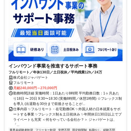
インバウンド事業を推進するサポート事務
フルリモート／年休130日／土日祝休／平均残業12h／24万
株式会社ジャパゲート
フルリモート
月給240,000円～270,000円
勤務時間詳細 実働時間：1日あたり8時間 平均勤務日数：1ヶ月あた
り18日 〜 20日 9:30〜18:30 (実働8時間／休憩1時間) ☆フレックス制
を導入 (出退勤を30分まで前後させることが...
仕事内容 ✨フルリモート・在宅勤務OK ✨外国人材の日本就業をサポ
ートする事業 ✨フレックス制＆土日祝休み ✨年間休日130日以上でプ
ライベートも充実 ＜何をやっている会社か？＞ ジャパゲートは、
「...
業界未経験者歓迎
フリーター歓迎
学歴不問
固定時間制
転勤なし
経験不問