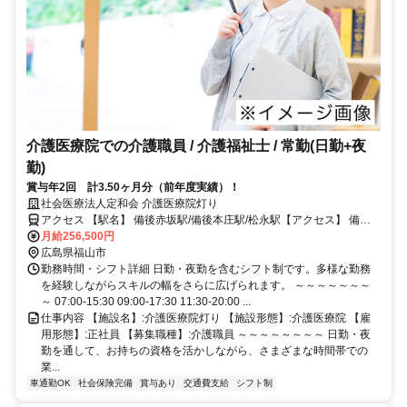
介護医療院での介護職員 / 介護福祉士 / 常勤(日勤+夜
勤)
賞与年2回 計3.50ヶ月分（前年度実績）！
社会医療法人定和会 介護医療院灯り
アクセス 【駅名】 備後赤坂駅/備後本庄駅/松永駅【アクセス】 備後
赤坂駅から徒歩5分
月給256,500円
広島県福山市
勤務時間・シフト詳細 日勤・夜勤を含むシフト制です。多様な勤務
を経験しながらスキルの幅をさらに広げられます。 ～～～～～～～
～ 07:00-15:30 09:00-17:30 11:30-20:00 ...
仕事内容 【施設名】:介護医療院灯り 【施設形態】:介護医療院 【雇
用形態】:正社員 【募集職種】:介護職員 ～～～～～～～～ 日勤・夜
勤を通して、お持ちの資格を活かしながら、さまざまな時間帯での
業...
車通勤OK
社会保険完備
賞与あり
交通費支給
シフト制