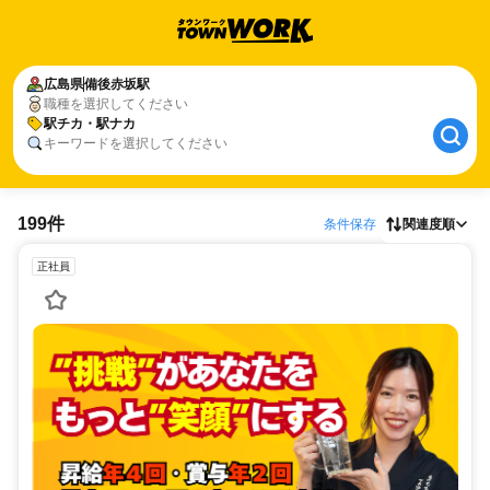
広島県
備後赤坂駅
職種を選択してください
駅チカ・駅ナカ
キーワードを選択してください
199件
条件保存
関連度順
正社員