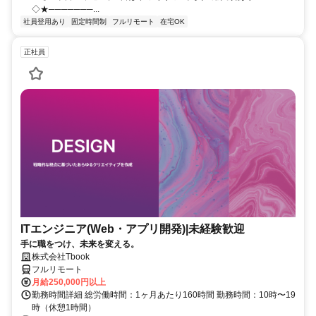
◇★───────...
社員登用あり
固定時間制
フルリモート
在宅OK
正社員
ITエンジニア(Web・アプリ開発)|未経験歓迎
手に職をつけ、未来を変える。
株式会社Tbook
フルリモート
月給250,000円以上
勤務時間詳細 総労働時間：1ヶ月あたり160時間 勤務時間：10時〜19
時（休憩1時間）