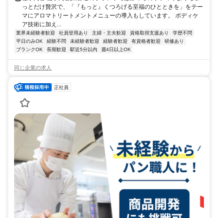
っとだけ贅沢で、「『もっと』くつろげる至福のひとときを」をテー
マにアロマトリートメントメニューの導入もしています。 ボディケ
ア技術に加え...
業界未経験者歓迎
社員登用あり
主婦・主夫歓迎
資格取得支援あり
学歴不問
平日のみOK
経験不問
未経験者歓迎
経験者歓迎
有資格者歓迎
研修あり
ブランクOK
長期歓迎
駅近5分以内
週4日以上OK
同じ企業の求人
正社員