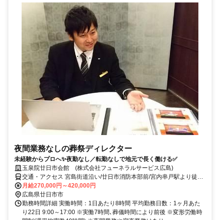
夜間業務なしの葬祭ディレクター
未経験からプロへ✨夜勤なし／転勤なしで地元で長く働ける✅
玉泉院廿日市会館 (株式会社フューネラルサービス広島)
交通・アクセス 宮島街道沿い/廿日市消防本部前/宮内串戸駅より徒歩
5分/セカンドストリート奥手
月給270,000円～420,000円
広島県廿日市市
勤務時間詳細 実働時間：1日あたり8時間 平均勤務日数：1ヶ月あた
り22日 9:00～17:00 ※実働7時間､葬儀時間により前後 ※変形労働時