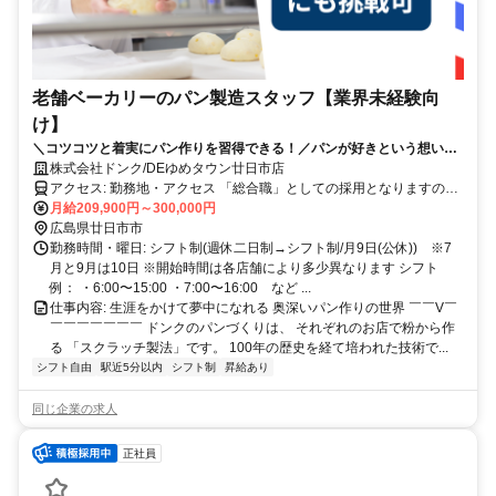
老舗ベーカリーのパン製造スタッフ【業界未経験向
け】
＼コツコツと着実にパン作りを習得できる！／パンが好きという想いを
仕事に。
株式会社ドンク/DEゆめタウン廿日市店
アクセス: 勤務地・アクセス 「総合職」としての採用となりますの
で、 将来的にはキャリア形成のための職種変更や、 転居を伴う異動
月給209,900円～300,000円
の可能性もございます。 ●初期配属について 最初の配属店舗について
広島県廿日市市
は、 入社前に希望勤務地をお伺いの上、可能な限り考慮いたします
勤務時間・曜日: シフト制(週休二日制→シフト制/月9日(公休)) ※7
が、 ご希望や各店の欠員状況を総合的に勘案し、最終決定させてい
月と9月は10日 ※開始時間は各店舗により多少異なります シフト
ただきます。 ●店舗異動について 一般社員の間は2～3年に一度の間
例： ・6:00〜15:00 ・7:00〜16:00 など ...
隔で、 近隣への店舗異動の可能性がございます。 ただし、その際は
仕事内容: 生涯をかけて夢中になれる 奥深いパン作りの世界 ￣￣V￣
ご本人のご事情・希望を確認しながら、 最終的に異動先の決定をさ
￣￣￣￣￣￣￣ ドンクのパンづくりは、 それぞれのお店で粉から作
せていただいています。 ●勤務先へのアクセス 各店舗最寄駅から徒歩
る 「スクラッチ製法」です。 100年の歴史を経て培われた技術で...
圏内の立地がほとんどです。 ※一部郊外の店舗もあります。 ※詳し
シフト自由
駅近5分以内
シフト制
昇給あり
くはお気軽にお問合せください。
同じ企業の求人
正社員