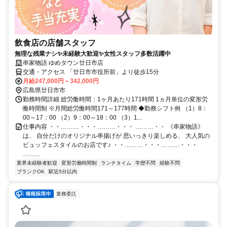
飲食店の店舗スタッフ
無理な残業ナシ✨未経験大歓迎✨女性スタッフ多数活躍中
串家物語 ゆめタウン廿日市店
交通・アクセス 「廿日市市役所前」より徒歩15分
月給247,000円～342,000円
広島県廿日市市
勤務時間詳細 総労働時間：1ヶ月あたり171時間 1ヵ月単位の変形労
働時間制 ※月間総労働時間171～177時間 ◆勤務シフト例 （1）8：
00～17：00 （2）9：00～18：00 （3）1...
仕事内容 ・・………・・・………・・・ ………・・ 《串家物語》
は、 自分だけのオリジナル串揚げが 思いっきり楽しめる、 大人気の
ビュッフェスタイルのお店です♪ ・・………・・・………・・・
……...
業界未経験者歓迎
変形労働時間制
ランチタイム
学歴不問
経験不問
ブランクOK
駅近5分以内
業務委託