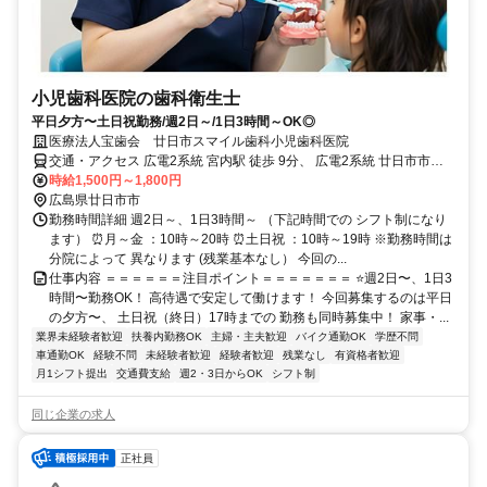
小児歯科医院の歯科衛生士
平日夕方〜土日祝勤務/週2日～/1日3時間～OK◎
医療法人宝歯会 廿日市スマイル歯科小児歯科医院
交通・アクセス 広電2系統 宮内駅 徒歩 9分、 広電2系統 廿日市市役
所前駅 徒歩10分
時給1,500円～1,800円
広島県廿日市市
勤務時間詳細 週2日～、1日3時間～ （下記時間での シフト制になり
ます） ⏰月～金 ：10時～20時 ⏰土日祝 ：10時～19時 ※勤務時間は
分院によって 異なります (残業基本なし） 今回の...
仕事内容 ＝＝＝＝＝＝注目ポイント＝＝＝＝＝＝＝ ⭐週2日〜、1日3
時間〜勤務OK！ 高待遇で安定して働けます！ 今回募集するのは平日
の夕方〜、 土日祝（終日）17時までの 勤務も同時募集中！ 家事・...
業界未経験者歓迎
扶養内勤務OK
主婦・主夫歓迎
バイク通勤OK
学歴不問
車通勤OK
経験不問
未経験者歓迎
経験者歓迎
残業なし
有資格者歓迎
月1シフト提出
交通費支給
週2・3日からOK
シフト制
同じ企業の求人
正社員