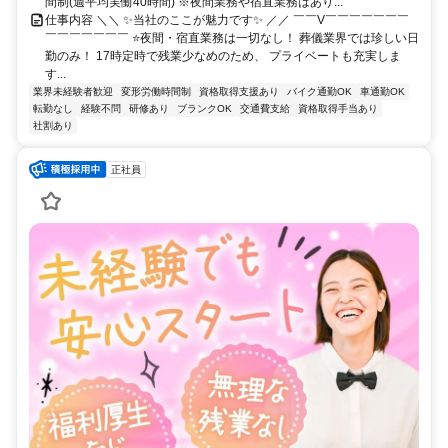
間制(週平均実働40時間) ※夜間業務や宿直業務はあり...
仕事内容 ＼＼ ✨当社のここが魅力です✨ ／／ ￣￣V￣￣￣￣￣￣￣
￣￣￣￣￣￣￣ ⭐夜間・宿直業務は一切なし！ 葬儀業界では珍しい日
勤のみ！ 17時定時で残業少なめのため、 プライベートも充実しま
す...
業界未経験者歓迎
変形労働時間制
資格取得支援あり
バイク通勤OK
車通勤OK
転勤なし
経験不問
研修あり
ブランクOK
交通費支給
資格取得手当あり
社割あり
正社員