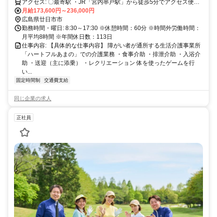
アクセス: 〇最寄駅 ・JR「宮内串戸駅」から徒歩5分でアクセス便利
です！ ※交通費支給！ ※車通勤OK！バイク通勤OK！ ※駅近5分以
月給173,600円～236,000円
内！
広島県廿日市市
勤務時間・曜日: 8:30～17:30 ※休憩時間：60分 ※時間外労働時間：
月平均8時間 ※年間休日数：113日
仕事内容: 【具体的な仕事内容】 障がい者が通所する生活介護事業所
「ハートフルあまの」での介護業務 ・食事介助 ・排泄介助 ・入浴介
助 ・送迎（主に添乗） ・レクリエーション 体を使ったゲームを行
い...
固定時間制
交通費支給
同じ企業の求人
正社員