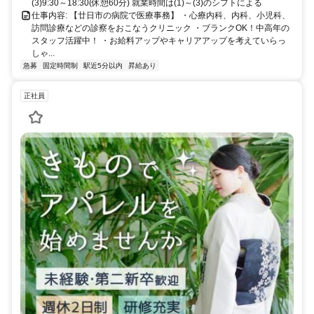
(3)9:30～18:30(休憩60分) 就業時間は(1)～(3)のシフトによる
仕事内容: 【廿日市の病院で医療事務】 ・心療内科、内科、小児科、
訪問診療などの診察をおこなうクリニック ・ブランクOK！中高年の
スタッフ活躍中！ ・お給料アップやキャリアアップを考えていらっ
しゃ...
急募
固定時間制
駅近5分以内
昇給あり
正社員