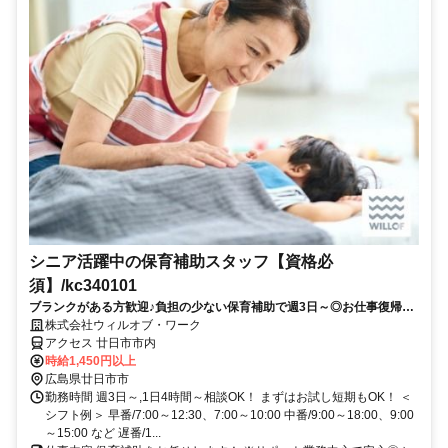
シニア活躍中の保育補助スタッフ【資格必
須】/kc340101
ブランクがある方歓迎♪負担の少ない保育補助で週3日～◎お仕事復帰し
ませんか？書き物・ピアノ・保護者対応もありません！
株式会社ウィルオブ・ワーク
アクセス 廿日市市内
時給1,450円以上
広島県廿日市市
勤務時間 週3日～,1日4時間～相談OK！ まずはお試し短期もOK！ ＜
シフト例＞ 早番/7:00～12:30、7:00～10:00 中番/9:00～18:00、9:00
～15:00 など 遅番/1...