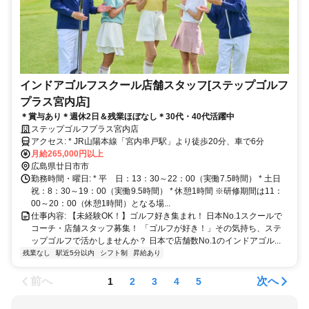
インドアゴルフスクール店舗スタッフ[ステップゴルフ
プラス宮内店]
＊賞与あり＊週休2日＆残業ほぼなし＊30代・40代活躍中
ステップゴルフプラス宮内店
アクセス: * JR山陽本線「宮内串戸駅」より徒歩20分、車で6分
月給265,000円以上
広島県廿日市市
勤務時間・曜日: * 平 日：13：30～22：00（実働7.5時間） * 土日
祝：8：30～19：00（実働9.5時間） * 休憩1時間 ※研修期間は11：
00～20：00（休憩1時間）となる場...
仕事内容: 【未経験OK！】ゴルフ好き集まれ！ 日本No.1スクールで
コーチ・店舗スタッフ募集！ 「ゴルフが好き！」その気持ち、ステ
ップゴルフで活かしませんか？ 日本で店舗数No.1のインドアゴル...
残業なし
駅近5分以内
シフト制
昇給あり
前へ
次へ
1
2
3
4
5