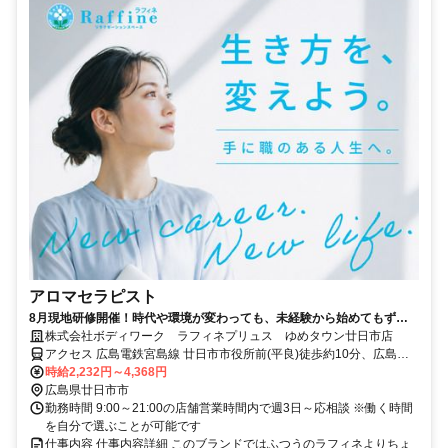
アロマセラピスト
8月現地研修開催！時代や環境が変わっても、未経験から始めてもずっ
と続けられる癒やしの仕事。手に職を身につけて、生き方を変えよう。
株式会社ボディワーク ラフィネプリュス ゆめタウン廿日市店
アクセス 広島電鉄宮島線 廿日市市役所前(平良)徒歩約10分、広島電
鉄宮島線 宮内（広島県）徒歩約13分、ＪＲ山陽本線 宮内串戸南口徒
時給2,232円～4,368円
歩約15分 最寄駅：廿日市市役所前駅
広島県廿日市市
勤務時間 9:00～21:00の店舗営業時間内で週3日～応相談 ※働く時間
を自分で選ぶことが可能です
仕事内容 仕事内容詳細 このブランドではふつうのラフィネよりちょ