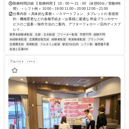
勤務時間詳細 【 勤務時間 】 10：00 〜 21：00 （休憩60分／実働8時
間） ＜シフト例＞ 10:00～19:00 11:00～20:00 12:00～21:00
仕事内容 ＜具体的な業務＞ ✅スマートフォン、タブレットの 新規契
約・機種変更などの各種手続き ✅お客様に最適な 料金プランやサー
ビスのご提案 ✅操作方法のご案内、アフターフォロー ✅店内ディスプ
レイ...
業界未経験者歓迎
主婦・主夫歓迎
フリーター歓迎
学歴不問
経験不問
未経験者歓迎
交通費全額支給
経験者歓迎
有資格者歓迎
ブランクOK
交通費支給
長期歓迎
フルタイム歓迎
駅近5分以内
シフト制
履歴書不要
友達と応募OK
アルバイト・パート