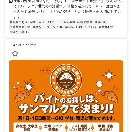
仕事内容 保育補助をお任せします！ ※サポート業務中心で安心◎ ＼
ミドル・シニア世代の方活躍中／ 資格を活かして、もう一度働きま
せんか？ 経験よりも「子どもが好き」という気持ちを 大切にしてい
ます。 ...
社員登用あり
副業・WワークOK
60代も応募可
職場見学可
経験不問
交通費全額支給
残業なし
ブランクOK
駅近5分以内
シフト制
履歴書不要
友達と応募OK
アルバイト・パート