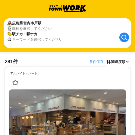
広島県
宮内串戸駅
職種を選択してください
駅チカ・駅ナカ
キーワードを選択してください
281件
条件保存
関連度順
アルバイト・パート