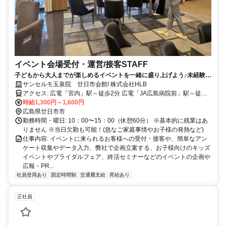
イベント会場受付・運営/接客STAFF
子どもから大人までが楽しめるイベントを一緒に盛り上げよう♪未経験
者・仕事ブランクのある方も大歓迎／オープニング20名の大募集／週3
サンセルモ玉泉院 廿日市会館/ 株式会社HLB
日～勤務可能！／ご家庭の事情での当日欠勤も◎【オープニングスタッ
アクセス: 広電「宮内」駅～徒歩2分 広電「JA広島病院前」駅～徒歩5
フ10名募集♪】
分 JR山陽本線「宮内串戸」駅～徒歩6分 ◆それぞれ広島駅～電車や
時給1,300円～1,600円
車・バイクで通勤20分圏内になりますので、 少し遠方の方でも通勤
広島県廿日市市
しやすいです！
勤務時間・曜日: 10：00〜15：00（休憩60分） ※基本的に残業はあ
りません ※当日欠勤も可能！(急なご家庭事情やお子様の発熱など)
仕事内容: イベントに来られるお客様への受付・接客や、簡単なアン
ケート収集やデータ入力、弊社で企画立案する、お子様向けのキッズ
イベントやブライダルフェア、終活セミナーなどのイベントの企画や
広報・PR...
社員登用あり
固定時間制
交通費支給
昇給あり
正社員