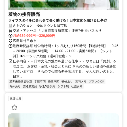
着物の接客販売
ライフスタイルに合わせて長く働ける！日本文化を届ける仕事◎
きものやまと ゆめタウン廿日市店
交通・アクセス 「廿日市市役所前駅」徒歩7分 ※バスあり
月給239,000円～320,000円
広島県廿日市市
勤務時間詳細 総労働時間：1ヶ月あたり160時間 【勤務時間】 ・9:45
～20:00（実働8.5時間） ・14:00～21:00（実働6時間） 【シフト
例】 ■ベーシック勤務（週4日程度） 9...
仕事内容 ＜＜日本文化の魅力を届ける仕事＞＞ やまとは「共創」を
理念に、 お客様・産地・社会とともに きものの新しい価値を生み出
しています◎ 「きもので心躍る夢を実現する」 そんな想いのもと、
日本...
業界未経験者歓迎
学歴不問
経験不問
研修あり
賞与あり
ブランクOK
育休あり
交通費支給
駅近5分以内
シフト制
社割あり
派遣社員