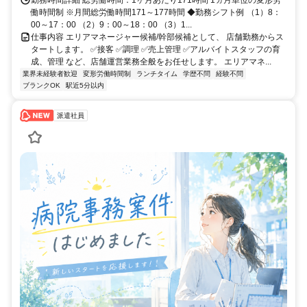
働時間制 ※月間総労働時間171～177時間 ◆勤務シフト例 （1）8：
00～17：00 （2）9：00～18：00 （3）1...
仕事内容 エリアマネージャー候補/幹部候補として、 店舗勤務からス
タートします。 ✅接客 ✅調理 ✅売上管理 ✅アルバイトスタッフの育
成、管理 など、店舗運営業務全般をお任せします。 エリアマネ...
業界未経験者歓迎
変形労働時間制
ランチタイム
学歴不問
経験不問
ブランクOK
駅近5分以内
派遣社員