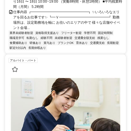
り16日 〜 18日 10:00~19:00 （実働8時間・休憩1時間） ■平均残業時
間（月間） 5.2時間
仕事内容 ┏━━━━━━━━━━━━━━━━┓ ✨いろいろなエリ
アを回るお仕事です✨ ┗━Ｖ━━━━━━━━━━━━━━┛ 勤務
場所は、設定勤務地を軸に お住いのエリアの中で 様々な店舗やイベ
ント会場...
業界未経験者歓迎
資格取得支援あり
フリーター歓迎
学歴不問
固定時間制
職場見学可
転勤なし
経験不問
未経験者歓迎
交通費全額支給
残業なし
食費補助あり
研修あり
賞与あり
ブランクOK
育休あり
交通費支給
長期歓迎
駅近5分以内
長期休暇あり
アルバイト・パート