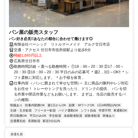
パン屋の販売スタッフ
パン好き必見!!あなたの都合に合わせて働けます◎
有限会社ベーシック リトルマーメイド アルク廿日市店
交通・アクセス 廿日市市役所前駅より徒歩6分
時給1,085円以上
広島県廿日市市
勤務時間詳細 ＜選べる勤務時間＞ ①16：00～20：30 ②17：00～
20：30 ③18：00～20：30 平日のみの応募可 ＊週2，3日～OK!! ＊シ
フト柔軟に対応します。 ＊お子様を保育...
仕事内容 ＜パンに囲まれて幸せな空間♪＞ 主に商品の陳列やレジ対応
をお任せ！ トレーやトングを洗ったり、ドリンクの提供、 パンを切
る作業や閉店作業などもお願いします。 まずは、当店の販売するパ
ンの種類...
制服あり
扶養内勤務OK
週1日からOK
副業・WワークOK
1日4時間以内OK
主婦・主夫歓迎
フリーター歓迎
バイク通勤OK
シフト自由
学歴不問
車通勤OK
即日勤務OK
平日のみOK
学生歓迎
未経験者歓迎
経験者歓迎
研修あり
交通費支給
長期歓迎
駅近5分以内
派遣社員