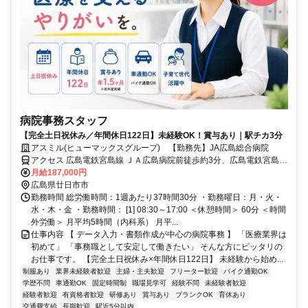
病院事務スタッフ
【完全土日祝休み／年間休日122日】未経験OK！賞与あり｜駅チカ3分
アスミル(ヒューマックスグループ) 【勤務先】JA広島総合病院
アクセス 広島電鉄宮島線 ＪＡ広島病院前徒歩約3分、広島電鉄宮島線
宮内（広島県）徒歩約6分、広島電鉄宮島線 地御前徒歩約8分 広電 宮
月給187,000円
島線 「JA広島病院前」下車
広島県廿日市市
勤務時間 総労働時間：1週あたり37時間30分 ・勤務曜日：月・火・
水・木・金 ・勤務時間： [1] 08:30～17:00 ＜休憩時間＞ 60分 ＜時間
外労働＞ 月平均5時間（内科系） 月平...
仕事内容 【 データ入力・書類作成が中心の病院事務 】 「医療業界は
初めて」 「事務職として安定して働きたい」 そんな方にピッタリの
お仕事です。 【完全土日祝休み×年間休日122日】 未経験から始め...
制服あり
業界未経験者歓迎
主婦・主夫歓迎
フリーター歓迎
バイク通勤OK
学歴不問
車通勤OK
固定時間制
職場見学可
経験不問
未経験者歓迎
経験者歓迎
有資格者歓迎
研修あり
賞与あり
ブランクOK
育休あり
交通費支給
長期歓迎
駅近5分以内