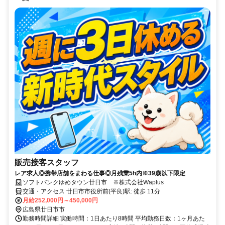
販売接客スタッフ
レア求人◎携帯店舗をまわる仕事◎月残業5h内※39歳以下限定
ソフトバンクゆめタウン廿日市 ※株式会社Waplus
交通・アクセス 廿日市市役所前(平良)駅: 徒歩 11分
月給252,000円～450,000円
広島県廿日市市
勤務時間詳細 実働時間：1日あたり8時間 平均勤務日数：1ヶ月あた