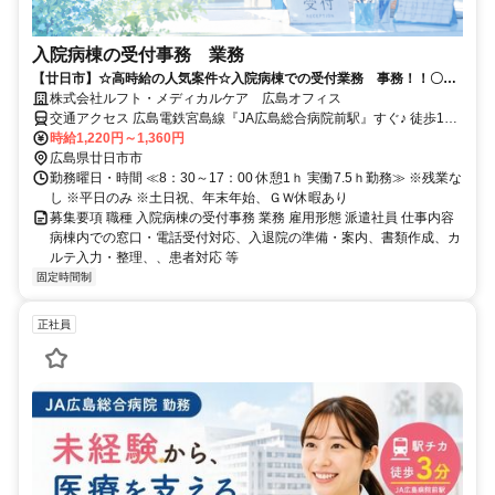
入院病棟の受付事務 業務
【廿日市】☆高時給の人気案件☆入院病棟での受付業務 事務！！〇高
収入〇交通費規定内支給〇土日祝休
株式会社ルフト・メディカルケア 広島オフィス
交通アクセス 広島電鉄宮島線『JA広島総合病院前駅』すぐ♪ 徒歩1分
で通いやすい♪ バイク通勤可・自転車可 ※電車通勤可♪（交通の便良
時給1,220円～1,360円
し） （車通勤不可）
広島県廿日市市
勤務曜日・時間 ≪8：30～17：00 休憩1ｈ 実働7.5ｈ勤務≫ ※残業な
し ※平日のみ ※土日祝、年末年始、ＧＷ休暇あり
募集要項 職種 入院病棟の受付事務 業務 雇用形態 派遣社員 仕事内容
病棟内での窓口・電話受付対応、入退院の準備・案内、書類作成、カ
ルテ入力・整理、、患者対応 等
固定時間制
正社員