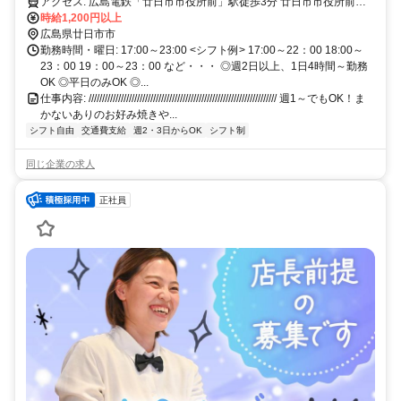
アクセス: 広島電鉄「廿日市市役所前」駅徒歩3分 廿日市市役所前駅
（平良）から313m
時給1,200円以上
広島県廿日市市
勤務時間・曜日: 17:00～23:00 <シフト例> 17:00～22：00 18:00～
23：00 19：00～23：00 など・・・ ◎週2日以上、1日4時間～勤務
OK ◎平日のみOK ◎...
仕事内容: ////////////////////////////////////////////////////////////////////// 週1～でもOK！ま
かないありのお好み焼きや...
シフト自由
交通費支給
週2・3日からOK
シフト制
同じ企業の求人
正社員