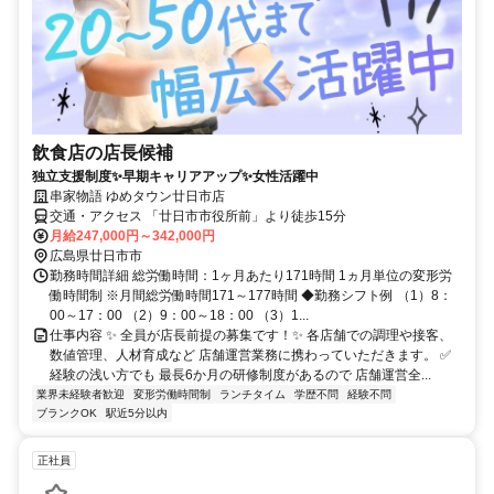
飲食店の店長候補
独立支援制度✨早期キャリアアップ✨女性活躍中
串家物語 ゆめタウン廿日市店
交通・アクセス 「廿日市市役所前」より徒歩15分
月給247,000円～342,000円
広島県廿日市市
勤務時間詳細 総労働時間：1ヶ月あたり171時間 1ヵ月単位の変形労
働時間制 ※月間総労働時間171～177時間 ◆勤務シフト例 （1）8：
00～17：00 （2）9：00～18：00 （3）1...
仕事内容 ✨ 全員が店長前提の募集です！✨ 各店舗での調理や接客、
数値管理、人材育成など 店舗運営業務に携わっていただきます。 ✅
経験の浅い方でも 最長6か月の研修制度があるので 店舗運営全...
業界未経験者歓迎
変形労働時間制
ランチタイム
学歴不問
経験不問
ブランクOK
駅近5分以内
正社員