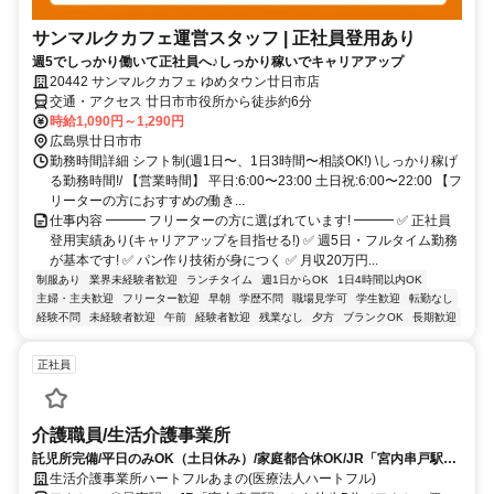
サンマルクカフェ運営スタッフ | 正社員登用あり
週5でしっかり働いて正社員へ♪しっかり稼いでキャリアアップ
20442 サンマルクカフェ ゆめタウン廿日市店
交通・アクセス 廿日市市役所から徒歩約6分
時給1,090円～1,290円
広島県廿日市市
勤務時間詳細 シフト制(週1日〜、1日3時間〜相談OK!) \しっかり稼げ
る勤務時間!/ 【営業時間】 平日:6:00〜23:00 土日祝:6:00〜22:00 【フ
リーターの方におすすめの働き...
仕事内容 ━━━ フリーターの方に選ばれています! ━━━ ✅ 正社員
登用実績あり(キャリアアップを目指せる!) ✅ 週5日・フルタイム勤務
が基本です! ✅ パン作り技術が身につく ✅ 月収20万円...
制服あり
業界未経験者歓迎
ランチタイム
週1日からOK
1日4時間以内OK
主婦・主夫歓迎
フリーター歓迎
早朝
学歴不問
職場見学可
学生歓迎
転勤なし
経験不問
未経験者歓迎
午前
経験者歓迎
残業なし
夕方
ブランクOK
長期歓迎
正社員
介護職員/生活介護事業所
託児所完備/平日のみOK（土日休み）/家庭都合休OK/JR「宮内串戸駅」
から徒歩5分
生活介護事業所ハートフルあまの(医療法人ハートフル)