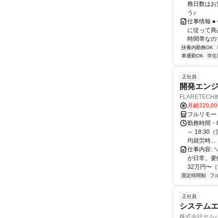
務日数はお
う♪
仕事情報 
に従って商
時間帯なの
扶養内勤務OK
車通勤OK
学生
正社員
開発エンジニ
FLARETEC
月給320,0
フルリモー
勤務時間・曜
～ 18:3
均就労時...
仕事内容: 
が日常。要
32万円〜（
固定時間制
フ
正社員
システムエ
株式会社セル