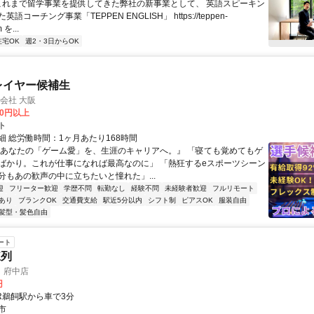
 これまで留学事業を提供してきた弊社の新事業として、 英語スピーキン
語コーチング事業「TEPPEN ENGLISH」 https://teppen-
 を...
在宅OK
週2・3日からOK
プレイヤー候補生
式会社 大阪
00円以上
ト
細 総労働時間：1ヶ月あたり168時間
『あなたの「ゲーム愛」を、生涯のキャリアへ。』 「寝ても覚めてもゲ
ばかり。これが仕事になれば最高なのに」 「熱狂するeスポーツシーン
分もあの歓声の中に立ちたいと憧れた」...
迎
フリーター歓迎
学歴不問
転勤なし
経験不問
未経験者歓迎
フルリモート
あり
ブランクOK
交通費支給
駅近5分以内
シフト制
ピアスOK
服装自由
髪型・髪色自由
ート
陳列
 府中店
円
JR鵜飼駅から車で3分
市