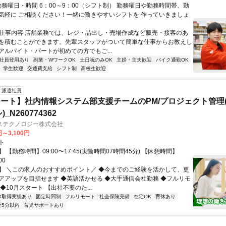
勤務曜日・時間 6：00～9：00（シフト制） 勤務曜日や勤務時間帯、勤
気軽に ご相談ください！一緒に働きやすいシフトを 作っていきましょ
● 仕事内容 店舗業務では、レジ・品出し・売場作成など販売・接客のあ
を積むことができます。先輩スタッフがついて簡単な仕事からお教えし
アルバイト・パートが初めての方でもご...
社員登用あり
副業・WワークOK
土日祝のみOK
主婦・主夫歓迎
バイク通勤OK
学生歓迎
交通費支給
シフト制
高校生歓迎
派遣社員
ート】社内情報システム部支援チームのPM/プロジェクト管理(
_N260774362
ステクノロジー株式会社
円～3,100円
ト
 【勤務時間】09:00〜17:45(実働時間07時間45分) 【休憩時間】
00
】 ＼この求人のおすすめポイント／ ◆今までのご経験を活かして、更
アアップを目指せます ◆英語活かせる ◆大手通信会社勤務 ◆フルリモ
◆10月スタート 【出社不要のた...
休取得実績あり
固定時間制
フルリモート
社会保険完備
在宅OK
育休あり
近5分以内
育児サポートあり