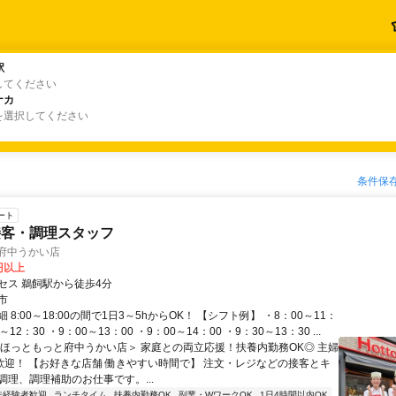
駅
駅
してください
ナカ
ナカ
を選択してください
条件保
ート
接客・調理スタッフ
 府中うかい店
0円以上
セス 鵜飼駅から徒歩4分
市
 8:00～18:00の間で1日3～5hからOK！ 【シフト例】 ・8：00～11：
0～12：30 ・9：00～13：00 ・9：00～14：00 ・9：30～13：30 ...
＜ほっともっと府中うかい店＞ 家庭との両立応援！扶養内勤務OK◎ 主婦
大歓迎！ 【お好きな店舗 働きやすい時間で】 注文・レジなどの接客とキ
調理、調理補助のお仕事です。...
未経験者歓迎
ランチタイム
扶養内勤務OK
副業・WワークOK
1日4時間以内OK