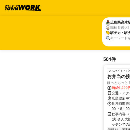
広島県
広島県
高木
高木
職種を選択
駅チカ・駅
駅チカ・駅
キーワード
504件
アルバイト・パ
お弁当の
ほっともっと
時給1,20
交通・アク
広島県府中
勤務時間詳細
00 ・8：0
仕事内容 
(夫)さん
ッチンでの
制服あり
業界