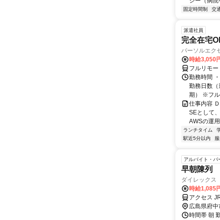
シー（病院
固定時間制
交
派遣社員
完全在宅O
パーソルエクセ
時給3,050
フルリモー
勤務時間 ・
勤務日数（週
期） ※フル.
仕事内容 
SEとして
AWSの運
ランチタイム
駅近5分以内
服
アルバイト・パ
早朝陳列
ダイレックス
時給1,085
アクセス 
広島県府中
時間帯 朝 