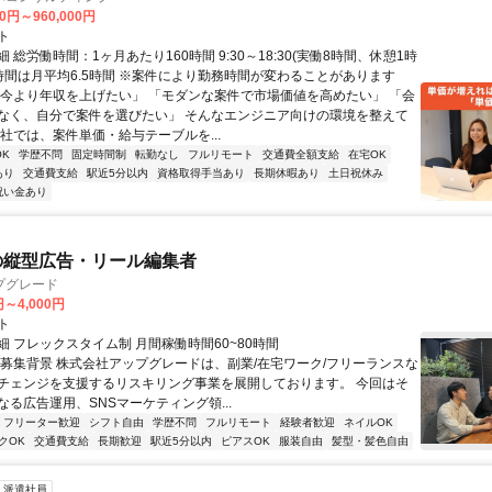
00円～960,000円
ト
 総労働時間：1ヶ月あたり160時間 9:30～18:30(実働8時間、休憩1時
業時間は月平均6.5時間 ※案件により勤務時間が変わることがあります
「今より年収を上げたい」 「モダンな案件で市場価値を高めたい」 「会
なく、自分で案件を選びたい」 そんなエンジニア向けの環境を整えて
当社では、案件単価・給与テーブルを...
K
学歴不問
固定時間制
転勤なし
フルリモート
交通費全額支給
在宅OK
あり
交通費支給
駅近5分以内
資格取得手当あり
長期休暇あり
土日祝休み
祝い金あり
の縦型広告・リール編集者
プグレード
円～4,000円
ト
細 フレックスタイム制 月間稼働時間60~80時間
▍募集背景 株式会社アップグレードは、副業/在宅ワーク/フリーランスな
チェンジを支援するリスキリング事業を展開しております。 今回はそ
なる広告運用、SNSマーケティング領...
フリーター歓迎
シフト自由
学歴不問
フルリモート
経験者歓迎
ネイルOK
クOK
交通費支給
長期歓迎
駅近5分以内
ピアスOK
服装自由
髪型・髪色自由
派遣社員