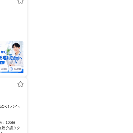
数：105日
全般 介護タク