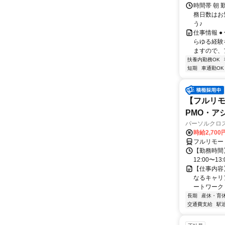
時間帯 朝 
務日数はお
う♪
仕事情報 
らゆる経験
ますので、
扶養内勤務OK
短期
車通勤OK
【フルリモ
PMO・アシ)
パーソルクロ
時給2,700
フルリモー
【勤務時間】
12:00〜13:
【仕事内容
なるキャリ
ートワーク 
長期
産休・育
交通費支給
駅