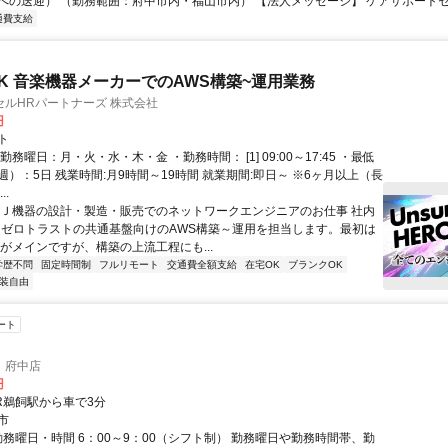
への送迎） （勤務範囲：府中市内・福山市内） 【法人メッセージ】 ケアサポートセン
通費支給
K 音楽機器メーカーでのAWS構築~運用業務
ルHRパートナーズ 株式会社
円
ト
勤務曜日：月・火・水・木・金 ・勤務時間： [1] 09:00～17:45 ・最低
）：5日 残業時間:月9時間～19時間 就業期間:即日～ ※6ヶ月以上（長
..
ＤＪ機器の設計・製造・販売でのネットワークエンジニアのお仕事 社内
、ゼロトラストの共通基盤向けのAWS構築～運用を担当します。最初は
用がメインですが、構築の上流工程にも...
学歴不問
固定時間制
フルリモート
交通費全額支給
在宅OK
ブランクOK
装自由
ート
 府中店
円
JR鵜飼駅から車で3分
市
勤務曜日・時間 6：00～9：00（シフト制） 勤務曜日や勤務時間帯、勤