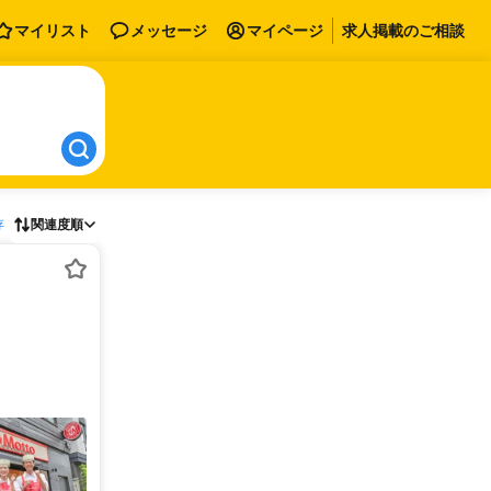
マイリスト
メッセージ
マイページ
求人掲載のご相談
存
関連度順