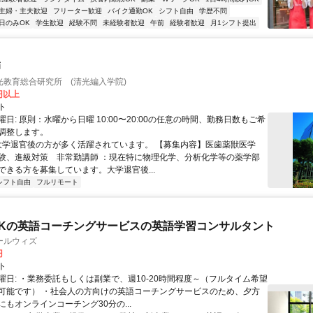
主婦・主夫歓迎
フリーター歓迎
バイク通勤OK
シフト自由
学歴不問
日のみOK
学生歓迎
経験不問
未経験者歓迎
午前
経験者歓迎
月1シフト提出
師
光教育総合研究所 (清光編入学院)
0円以上
ト
日: 原則：水曜から日曜 10:00〜20:00の任意の時間、勤務日数もご希
調整します。
 大学退官後の方が多く活躍されています。 【募集内容】医歯薬獣医学
験、進級対策 非常勤講師 ：現在特に物理化学、分析化学等の薬学部
ができる方を募集しています。大学退官後...
シフト自由
フルリモート
Kの英語コーチングサービスの英語学習コンサルタント
ールウィズ
円
ト
曜日: ・業務委託もしくは副業で、週10-20時間程度～（フルタイム希望
可能です） ・社会人の方向けの英語コーチングサービスのため、夕方
もオンラインコーチング30分の...