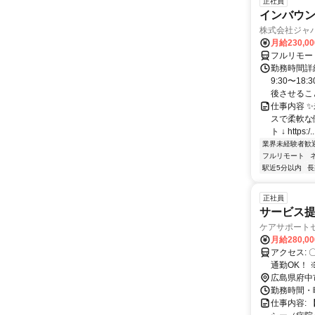
正社員
インバウン
株式会社ジャ
月給230,0
フルリモー
勤務時間詳細
9:30〜1
後させること
仕事内容 
スで柔軟な働
ト ↓ https:/..
業界未経験者歓
フルリモート
駅近5分以内
長
正社員
サービス提
ケアサポートセ
月給280,0
アクセス: 〇最寄駅 ・JR「鵜飼駅」から徒歩2分でアクセス便利です！ ※交通費支給！ ※車通勤OK！バイク
通勤OK！ 
広島県府中
勤務時間・曜
仕事内容: