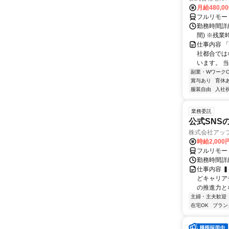
月給480,0
フルリモー
勤務時間詳細
間) ※残
仕事内容 
社都合では
います。 
副業・WワークO
賞与あり
育休
服装自由
入社
業務委託
公式SNS
株式会社アッ
時給2,000
フルリモー
勤務時間詳
仕事内容 
どキャリア
の推進力と
主婦・主夫歓迎
在宅OK
ブラン