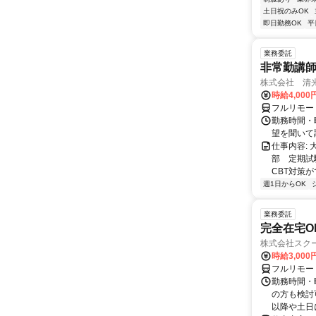
土日祝のみOK
即日勤務OK
平
業務委託
非常勤講
株式会社 清
時給4,00
フルリモー
勤務時間・曜
望を聞いて
仕事内容:
部 定期試
CBT対策
週1日からOK
業務委託
完全在宅O
株式会社スク
時給3,000
フルリモー
勤務時間・
の方も検討
以降や土日に