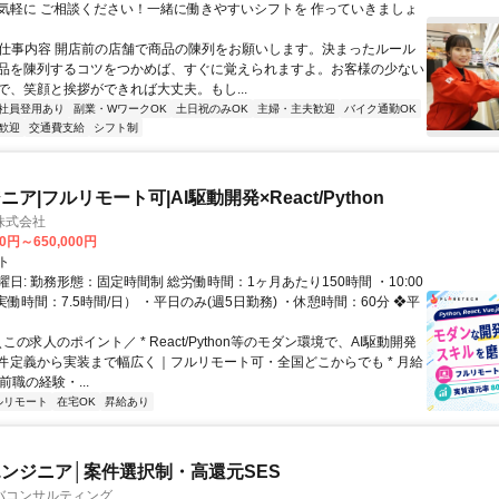
気軽に ご相談ください！一緒に働きやすいシフトを 作っていきましょ
● 仕事内容 開店前の店舗で商品の陳列をお願いします。決まったルール
品を陳列するコツをつかめば、すぐに覚えられますよ。お客様の少ない
で、笑顔と挨拶ができれば大丈夫。もし...
社員登用あり
副業・WワークOK
土日祝のみOK
主婦・主夫歓迎
バイク通勤OK
歓迎
交通費支給
シフト制
ア|フルリモート可|AI駆動開発×React/Python
H株式会社
00円～650,000円
ト
日: 勤務形態：固定時間制 総労働時間：1ヶ月あたり150時間 ・10:00
0（実働時間：7.5時間/日） ・平日のみ(週5日勤務) ・休憩時間：60分 ❖平
＼この求人のポイント／ * React/Python等のモダン環境で、AI駆動開発
件定義から実装まで幅広く｜フルリモート可・全国どこからでも * 月給
前職の経験・...
ルリモート
在宅OK
昇給あり
ンジニア│案件選択制・高還元SES
バコンサルティング