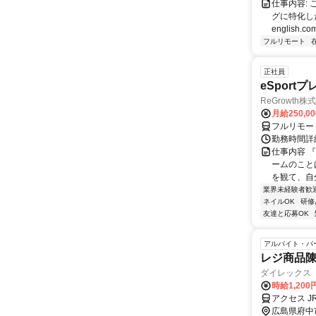
仕事内容:
グに特化した英
english.com
フルリモート
正社員
eSport
ReGrowth株
月給250,0
フルリモー
勤務時間詳
仕事内容 
ームのこと
を観て、自
業界未経験者歓
ネイルOK
研修
友達と応募OK
アルバイト・パ
レジ商品
ダイレックス
時給1,200
アクセス 
広島県府中