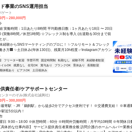
ド事業のSNS運用担当
パゲート
00円～280,000円
ト
 実働時間：1日あたり8時間 平均勤務日数：1ヶ月あたり18日 〜 20日
8:30 (実働8時間／休憩1時間) ☆フレックス制を導入 (出退勤を30分まで前
が...
✨未経験からSNSマーケティングのプロに！ ✨フルリモート＆フレック
き方🏢 ✨土日休み(年休130日)、残業月10h程度 ✅Instagramアカウン
.
迎
フリーター歓迎
学歴不問
固定時間制
転勤なし
経験不問
未経験者歓迎
ネイルOK
残業なし
在宅OK
賞与あり
ブランクOK
育休あり
長期歓迎
期休暇あり
ピアスOK
土日祝休み
供責任者/ケアサポートセンター
ンターのぞみ(株式会社誠興社)
00円～300,000円
※駅近5分以内！
市
日: 9:00～18:00 ※休憩時間：60分 ※時間外労働時間：月平均10時間 ※年間休日
 【具体的な仕事内容】 サービス提供責任者業務全般 訪問介護のホームヘルパー業務