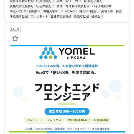
業界未経験者歓迎
社員登用あり
副業・WワークOK
60代も応募可
資格取得支援あり
社会保険あり
産休・育休取得実績あり
バイク通勤OK
学歴不問
即日勤務OK
職場見学可
平日のみOK
賞与年1回あり
経験不問
英語
未経験者歓迎
フルリモート
交通費全額支給
経験者歓迎
研修あり
正社員