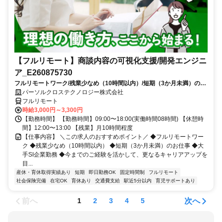
【フルリモート】商談内容の可視化支援/開発エンジニ
ア_E260875730
フルリモートワーク/残業少なめ（10時間以内）/短期（3か月未満）のお
仕事/大手SI企業勤務/今までのご経験を活かして、更なるキャリアアップ
パーソルクロステクノロジー株式会社
を目指せます
フルリモート
時給3,000円～3,300円
【勤務時間】 【勤務時間】09:00〜18:00(実働時間08時間) 【休憩時
間】12:00〜13:00 【残業】月10時間程度
【仕事内容】 ＼この求人のおすすめポイント／ ◆フルリモートワー
ク ◆残業少なめ（10時間以内） ◆短期（3か月未満）のお仕事 ◆大
手SI企業勤務 ◆今までのご経験を活かして、更なるキャリアアップを
目...
産休・育休取得実績あり
短期
即日勤務OK
固定時間制
フルリモート
社会保険完備
在宅OK
育休あり
交通費支給
駅近5分以内
育児サポートあり
前へ
次へ
1
2
3
4
5