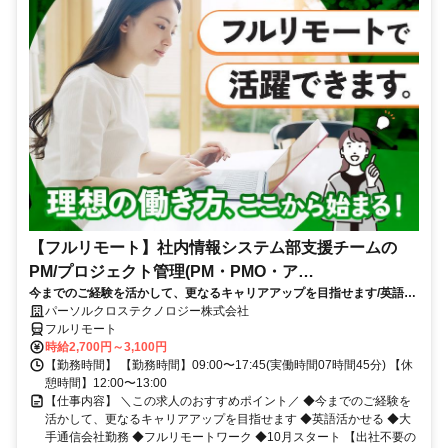
【フルリモート】社内情報システム部支援チームの
PM/プロジェクト管理(PM・PMO・ア
今までのご経験を活かして、更なるキャリアアップを目指せます/英語活
シ)_N260774362
かせる/大手通信会社勤務/フルリモートワーク/10月スタート
パーソルクロステクノロジー株式会社
フルリモート
時給2,700円～3,100円
【勤務時間】 【勤務時間】09:00〜17:45(実働時間07時間45分) 【休
憩時間】12:00〜13:00
【仕事内容】 ＼この求人のおすすめポイント／ ◆今までのご経験を
活かして、更なるキャリアアップを目指せます ◆英語活かせる ◆大
手通信会社勤務 ◆フルリモートワーク ◆10月スタート 【出社不要の