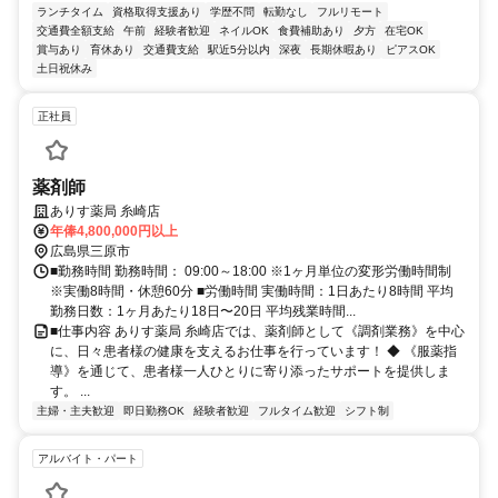
ランチタイム
資格取得支援あり
学歴不問
転勤なし
フルリモート
交通費全額支給
午前
経験者歓迎
ネイルOK
食費補助あり
夕方
在宅OK
賞与あり
育休あり
交通費支給
駅近5分以内
深夜
長期休暇あり
ピアスOK
土日祝休み
正社員
薬剤師
ありす薬局 糸崎店
年俸4,800,000円以上
広島県三原市
■勤務時間 勤務時間： 09:00～18:00 ※1ヶ月単位の変形労働時間制
※実働8時間・休憩60分 ■労働時間 実働時間：1日あたり8時間 平均
勤務日数：1ヶ月あたり18日〜20日 平均残業時間...
■仕事内容 ありす薬局 糸崎店では、薬剤師として《調剤業務》を中心
に、日々患者様の健康を支えるお仕事を行っています！ ◆ 《服薬指
導》を通じて、患者様一人ひとりに寄り添ったサポートを提供しま
す。 ...
主婦・主夫歓迎
即日勤務OK
経験者歓迎
フルタイム歓迎
シフト制
アルバイト・パート