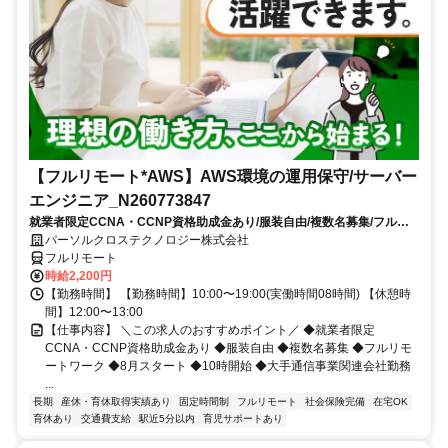
【フルリモート*AWS】AWS環境の運用保守/サーバー
エンジニア_N260773847
就業者限定CCNA・CCNP資格助成金あり/服装自由/複数名募集/フルリ
モートワーク/8月スタート/10時開始/大手通信事業関連会社勤務
パーソルクロステクノロジー株式会社
フルリモート
時給2,200円
【勤務時間】 【勤務時間】10:00〜19:00(実働時間08時間) 【休憩時
間】12:00〜13:00
【仕事内容】 ＼この求人のおすすめポイント／ ◆就業者限定
CCNA・CCNP資格助成金あり ◆服装自由 ◆複数名募集 ◆フルリモ
ートワーク ◆8月スタート ◆10時開始 ◆大手通信事業関連会社勤務
...
長期
産休・育休取得実績あり
固定時間制
フルリモート
社会保険完備
在宅OK
育休あり
交通費支給
駅近5分以内
育児サポートあり