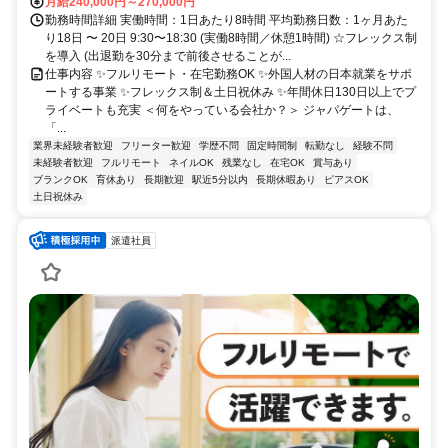
月給240,000円～270,000円
勤務時間詳細 実働時間：1日あたり8時間 平均勤務日数：1ヶ月あた
り18日 〜 20日 9:30〜18:30 (実働8時間／休憩1時間) ☆フレックス制
を導入 (出退勤を30分まで前後させることが...
仕事内容 ✨フルリモート・在宅勤務OK ✨外国人材の日本就業をサポ
ートする事業 ✨フレックス制＆土日祝休み ✨年間休日130日以上でプ
ライベートも充実 ＜何をやっている会社か？＞ ジャパゲートは、
「...
業界未経験者歓迎
フリーター歓迎
学歴不問
固定時間制
転勤なし
経験不問
未経験者歓迎
フルリモート
ネイルOK
残業なし
在宅OK
賞与あり
ブランクOK
育休あり
長期歓迎
駅近5分以内
長期休暇あり
ピアスOK
土日祝休み
派遣社員