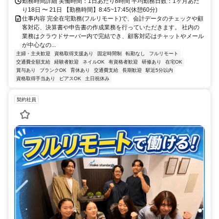
勤務時間詳細 実働時間：1日あたり8時間 平均勤務日数：1ヶ月あた
り18日 〜 21日 【勤務時間】8:45~17:45(休憩60分)
仕事内容 完全在宅勤務(フルリモート)で、会計データのチェックや顧
客対応、決算書や申告書の作成業務を行っていただきます。 社内の
業務はクラウドサーバー内で完結でき、顧客対応はチャットやメール
が中心なの...
主婦・主夫歓迎
資格取得支援あり
固定時間制
転勤なし
フルリモート
交通費全額支給
経験者歓迎
ネイルOK
有資格者歓迎
研修あり
在宅OK
賞与あり
ブランクOK
育休あり
交通費支給
長期歓迎
駅近5分以内
資格取得手当あり
ピアスOK
土日祝休み
契約社員