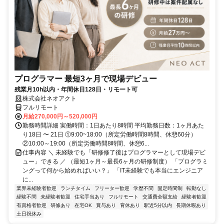
プログラマー 最短3ヶ月で現場デビュー
残業月10h以内・年間休日128日・リモート可
株式会社ネオアクト
フルリモート
月給270,000円～520,000円
勤務時間詳細 実働時間：1日あたり8時間 平均勤務日数：1ヶ月あた
り18日 〜 21日 ①9:00~18:00（所定労働時間8時間、休憩60分）
②10:00～19:00（所定労働時間8時間、休憩6...
仕事内容 ＼ 未経験でも「研修修了後はプログラマーとして現場デビ
ュー」できる ／ （最短1ヶ月～最長6ヶ月の研修制度） 「プログラミ
ングって何から始めればいい？」 「IT未経験でも本当にエンジニア
に...
業界未経験者歓迎
ランチタイム
フリーター歓迎
学歴不問
固定時間制
転勤なし
経験不問
未経験者歓迎
住宅手当あり
フルリモート
交通費全額支給
経験者歓迎
有資格者歓迎
研修あり
在宅OK
賞与あり
育休あり
駅近5分以内
長期休暇あり
土日祝休み