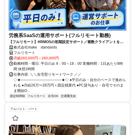
労務系SaaSの運用サポート(フルリモート勤務)
【フルリモート】HRMOSの初期設定サポート／複数クライアントを同
時進行／業務経験無しでもOK
株式会社make standards
フルリモート
月給260,000円～280,000円
勤務時間・曜日: 平日のみ 9：00～18：00 実働時間：1日あたり8時
間 休憩1時間
仕事内容: ＼＼在宅型リモートワーク ／／
◇★───────────────★◇ ●平日のみ・自分のペースで進めら
れる ●月給26万〜28万円＋固定残業代 ●PC貸与あり・自宅でそのま
ま開始O...
固定時間制
フルリモート
在宅OK
交通費支給
アルバイト・パート