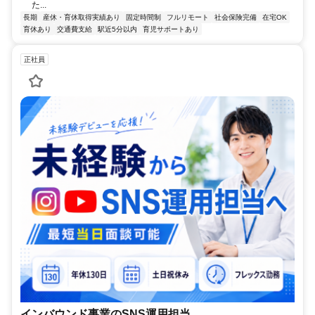
た...
長期
産休・育休取得実績あり
固定時間制
フルリモート
社会保険完備
在宅OK
育休あり
交通費支給
駅近5分以内
育児サポートあり
正社員
インバウンド事業のSNS運用担当