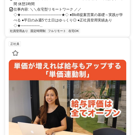
間 休憩1時間
仕事内容: ＼＼在宅型リモートワーク ／／
◇★───────────────★◇ ●BtoB提案営業の基礎～実践が学
べる ●平日のみ週5で土日はゆっくり◎ ●正社員登用実績あり
◇★───────...
社員登用あり
固定時間制
フルリモート
在宅OK
正社員