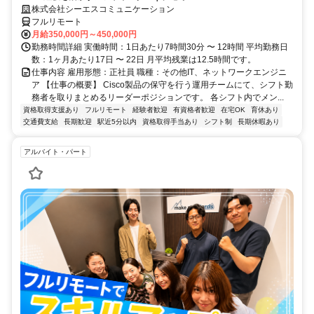
株式会社シーエスコミュニケーション
フルリモート
月給350,000円～450,000円
勤務時間詳細 実働時間：1日あたり7時間30分 〜 12時間 平均勤務日
数：1ヶ月あたり17日 〜 22日 月平均残業は12.5時間です。
仕事内容 雇用形態：正社員 職種：その他IT、ネットワークエンジニ
ア 【仕事の概要】 Cisco製品の保守を行う運用チームにて、シフト勤
務者を取りまとめるリーダーポジションです。 各シフト内でメン...
資格取得支援あり
フルリモート
経験者歓迎
有資格者歓迎
在宅OK
育休あり
交通費支給
長期歓迎
駅近5分以内
資格取得手当あり
シフト制
長期休暇あり
アルバイト・パート