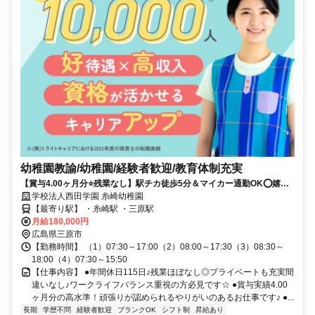
幼稚園教諭/幼稚園/経験者歓迎/教育体制充実
【賞与4.00ヶ月分⭐残業なし】駅チカ徒歩5分＆マイカー通勤OK⭕嬉し
い条件が揃っています❗️
学校法人西田学園 糸崎幼稚園
【最寄り駅】 ・糸崎駅 ・三原駅
月給180,000円
広島県三原市
【勤務時間】 （1）07:30～17:00（2）08:00～17:30（3）08:30～
18:00（4）07:30～15:50
【仕事内容】 ●年間休日115日♪残業ほぼなし◎プライベートも充実間
違いなし♪ワークライフバランス重視の方必見です☆ ●賞与実績4.00
ヶ月分の高水準！頑張りが認められるやりがいのあるお仕事です♪ ●...
長期
学歴不問
経験者歓迎
ブランクOK
シフト制
昇給あり