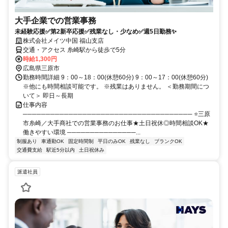
大手企業での営業事務
未経験応援✅第2新卒応援✅残業なし・少なめ✅週5日勤務✨
株式会社メイツ中国 福山支店
交通・アクセス 糸崎駅から徒歩で5分
時給1,300円
広島県三原市
勤務時間詳細 9：00～18：00(休憩60分) 9：00～17：00(休憩60分)
※他にも時間相談可能です。 ※残業はありません。 ＜勤務期間につ
いて＞ 即日～長期
仕事内容
───────────────────────────────────── ⭐三原
市糸崎／大手商社での営業事務のお仕事★土日祝休◎時間相談OK★
働きやすい環境 ───────────────...
制服あり
車通勤OK
固定時間制
平日のみOK
残業なし
ブランクOK
交通費支給
駅近5分以内
土日祝休み
派遣社員