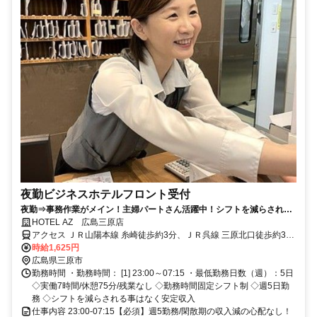
夜勤ビジネスホテルフロント受付
夜勤⇒事務作業がメイン！主婦パートさん活躍中！シフトを減らされる
ことなく安定収入◎
HOTEL AZ 広島三原店
アクセス ＪＲ山陽本線 糸崎徒歩約3分、ＪＲ呉線 三原北口徒歩約31
分、ＪＲ山陽新幹線/ＪＲ東海道新幹線 三原北口徒歩約31分 JR「糸崎
時給1,625円
駅」より徒歩約5分、JR「三原駅」より車で約10分、「西瀬戸尾道
広島県三原市
IC」から車約20分
勤務時間 ・勤務時間： [1] 23:00～07:15 ・最低勤務日数（週）：5日
◇実働7時間/休憩75分/残業なし ◇勤務時間固定シフト制 ◇週5日勤
務 ◇シフトを減らされる事はなく安定収入
仕事内容 23:00-07:15【必須】週5勤務/閑散期の収入減の心配なし！