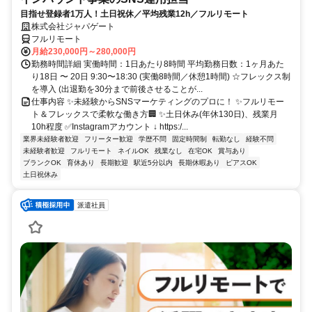
目指せ登録者1万人！土日祝休／平均残業12h／フルリモート
株式会社ジャパゲート
フルリモート
月給230,000円～280,000円
勤務時間詳細 実働時間：1日あたり8時間 平均勤務日数：1ヶ月あた
り18日 〜 20日 9:30〜18:30 (実働8時間／休憩1時間) ☆フレックス制
を導入 (出退勤を30分まで前後させることが...
仕事内容 ✨未経験からSNSマーケティングのプロに！ ✨フルリモー
ト＆フレックスで柔軟な働き方🏢 ✨土日休み(年休130日)、残業月
10h程度 ✅Instagramアカウント ↓ https:/...
業界未経験者歓迎
フリーター歓迎
学歴不問
固定時間制
転勤なし
経験不問
未経験者歓迎
フルリモート
ネイルOK
残業なし
在宅OK
賞与あり
ブランクOK
育休あり
長期歓迎
駅近5分以内
長期休暇あり
ピアスOK
土日祝休み
派遣社員