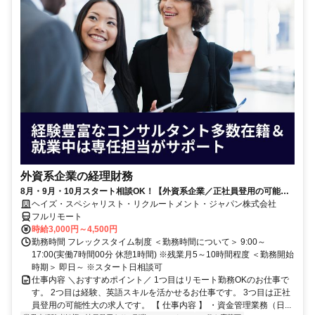
外資系企業の経理財務
8月・9月・10月スタート相談OK！【外資系企業／正社員登用の可能性
大／700万～800万／リモート勤務OK】経理財務
ヘイズ・スペシャリスト・リクルートメント・ジャパン株式会社
フルリモート
時給3,000円～4,500円
勤務時間 フレックスタイム制度 ＜勤務時間について＞ 9:00～
17:00(実働7時間00分 休憩1時間) ※残業月5～10時間程度 ＜勤務開始
時期＞ 即日～ ※スタート日相談可
仕事内容 ＼おすすめポイント／ 1つ目はリモート勤務OKのお仕事で
す。 2つ目は経験、英語スキルを活かせるお仕事です。 3つ目は正社
員登用の可能性大の求人です。 【 仕事内容 】 ・資金管理業務（日...