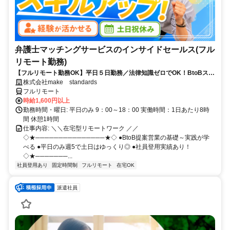
弁護士マッチングサービスのインサイドセールス(フル
リモート勤務)
【フルリモート勤務OK】平日５日勤務／法律知識ゼロでOK！BtoBスキ
ルが身につく営業職
株式会社make standards
フルリモート
時給1,600円以上
勤務時間・曜日: 平日のみ 9：00～18：00 実働時間：1日あたり8時
間 休憩1時間
仕事内容: ＼＼在宅型リモートワーク ／／
◇★───────────────★◇ ●BtoB提案営業の基礎～実践が学
べる ●平日のみ週5で土日はゆっくり◎ ●社員登用実績あり！
◇★───────...
社員登用あり
固定時間制
フルリモート
在宅OK
派遣社員