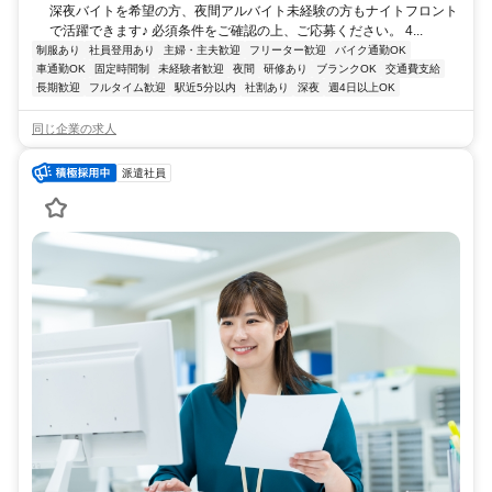
深夜バイトを希望の方、夜間アルバイト未経験の方もナイトフロント
で活躍できます♪ 必須条件をご確認の上、ご応募ください。 4...
制服あり
社員登用あり
主婦・主夫歓迎
フリーター歓迎
バイク通勤OK
車通勤OK
固定時間制
未経験者歓迎
夜間
研修あり
ブランクOK
交通費支給
長期歓迎
フルタイム歓迎
駅近5分以内
社割あり
深夜
週4日以上OK
同じ企業の求人
派遣社員