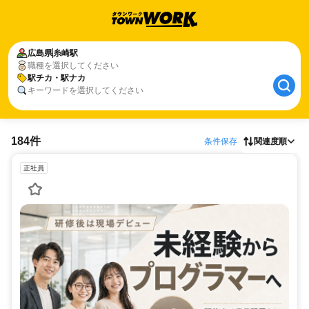
広島県
糸崎駅
職種を選択してください
駅チカ・駅ナカ
キーワードを選択してください
184件
条件保存
関連度順
正社員