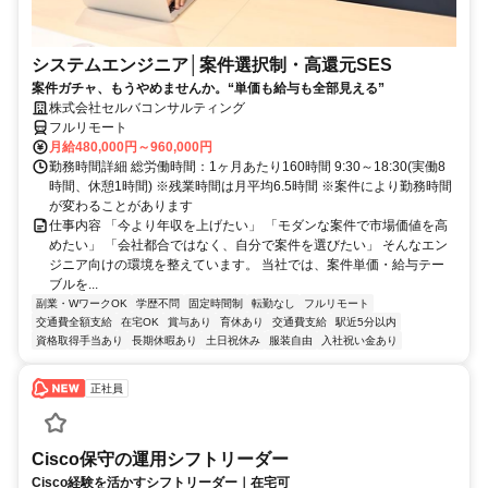
システムエンジニア│案件選択制・高還元SES
案件ガチャ、もうやめませんか。“単価も給与も全部見える”
株式会社セルバコンサルティング
フルリモート
月給480,000円～960,000円
勤務時間詳細 総労働時間：1ヶ月あたり160時間 9:30～18:30(実働8
時間、休憩1時間) ※残業時間は月平均6.5時間 ※案件により勤務時間
が変わることがあります
仕事内容 「今より年収を上げたい」 「モダンな案件で市場価値を高
めたい」 「会社都合ではなく、自分で案件を選びたい」 そんなエン
ジニア向けの環境を整えています。 当社では、案件単価・給与テー
ブルを...
副業・WワークOK
学歴不問
固定時間制
転勤なし
フルリモート
交通費全額支給
在宅OK
賞与あり
育休あり
交通費支給
駅近5分以内
資格取得手当あり
長期休暇あり
土日祝休み
服装自由
入社祝い金あり
正社員
Cisco保守の運用シフトリーダー
Cisco経験を活かすシフトリーダー｜在宅可