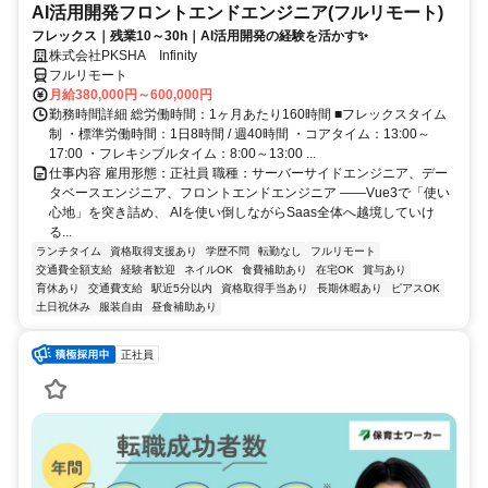
AI活用開発フロントエンドエンジニア(フルリモート)
フレックス｜残業10～30h｜AI活用開発の経験を活かす✨
株式会社PKSHA Infinity
フルリモート
月給380,000円～600,000円
勤務時間詳細 総労働時間：1ヶ月あたり160時間 ■フレックスタイム
制 ・標準労働時間：1日8時間 / 週40時間 ・コアタイム：13:00～
17:00 ・フレキシブルタイム：8:00～13:00 ...
仕事内容 雇用形態：正社員 職種：サーバーサイドエンジニア、デー
タベースエンジニア、フロントエンドエンジニア ――Vue3で「使い
心地」を突き詰め、 AIを使い倒しながらSaas全体へ越境していけ
る...
ランチタイム
資格取得支援あり
学歴不問
転勤なし
フルリモート
交通費全額支給
経験者歓迎
ネイルOK
食費補助あり
在宅OK
賞与あり
育休あり
交通費支給
駅近5分以内
資格取得手当あり
長期休暇あり
ピアスOK
土日祝休み
服装自由
昼食補助あり
正社員