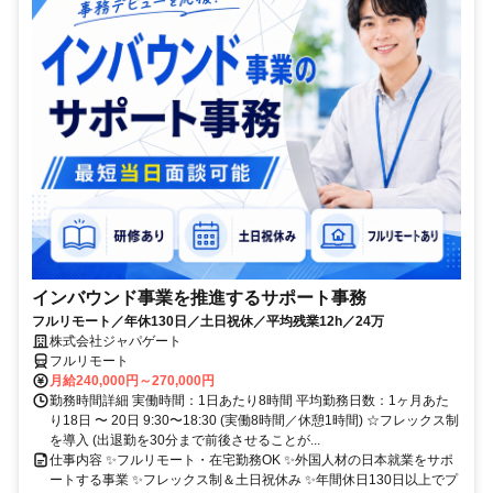
インバウンド事業を推進するサポート事務
フルリモート／年休130日／土日祝休／平均残業12h／24万
株式会社ジャパゲート
フルリモート
月給240,000円～270,000円
勤務時間詳細 実働時間：1日あたり8時間 平均勤務日数：1ヶ月あた
り18日 〜 20日 9:30〜18:30 (実働8時間／休憩1時間) ☆フレックス制
を導入 (出退勤を30分まで前後させることが...
仕事内容 ✨フルリモート・在宅勤務OK ✨外国人材の日本就業をサポ
ートする事業 ✨フレックス制＆土日祝休み ✨年間休日130日以上でプ