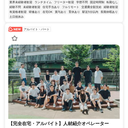
業界未経験者歓迎
ランチタイム
フリーター歓迎
学歴不問
固定時間制
転勤なし
経験不問
未経験者歓迎
住宅手当あり
フルリモート
交通費全額支給
経験者歓迎
有資格者歓迎
研修あり
在宅OK
賞与あり
育休あり
駅近5分以内
長期休暇あり
土日祝休み
アルバイト・パート
【完全在宅・アルバイト】人材紹介オペレーター