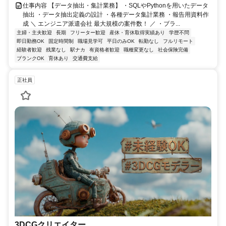
仕事内容 【データ抽出・集計業務】 ・SQLやPythonを用いたデータ
抽出 ・データ抽出定義の設計 ・各種データ集計業務 ・報告用資料作
成 ＼ エンジニア派遣会社 最大規模の案件数！ ／ ・ブラ...
主婦・主夫歓迎
長期
フリーター歓迎
産休・育休取得実績あり
学歴不問
即日勤務OK
固定時間制
職場見学可
平日のみOK
転勤なし
フルリモート
経験者歓迎
残業なし
駅ナカ
有資格者歓迎
職種変更なし
社会保険完備
ブランクOK
育休あり
交通費支給
正社員
3DCGクリエイター