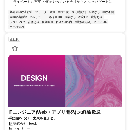
ライベートも充実 ＜何をやっている会社か？＞ ジャパゲートは、
「...
業界未経験者歓迎
フリーター歓迎
学歴不問
固定時間制
転勤なし
経験不問
未経験者歓迎
フルリモート
ネイルOK
残業なし
在宅OK
賞与あり
ブランクOK
育休あり
長期歓迎
駅近5分以内
長期休暇あり
ピアスOK
土日祝休み
正社員
ITエンジニア(Web・アプリ開発)|未経験歓迎
手に職をつけ、未来を変える。
株式会社Tbook
フルリモート