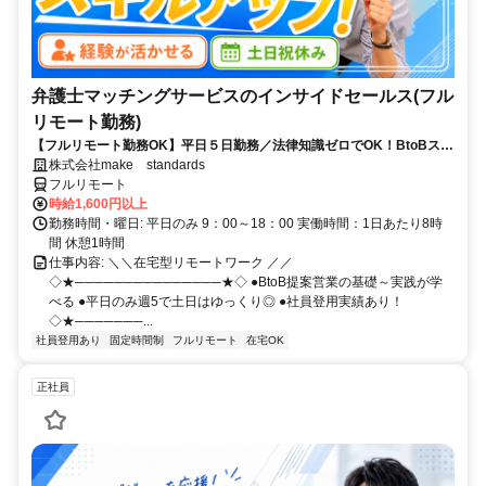
弁護士マッチングサービスのインサイドセールス(フル
リモート勤務)
【フルリモート勤務OK】平日５日勤務／法律知識ゼロでOK！BtoBスキ
ルが身につく営業職
株式会社make standards
フルリモート
時給1,600円以上
勤務時間・曜日: 平日のみ 9：00～18：00 実働時間：1日あたり8時
間 休憩1時間
仕事内容: ＼＼在宅型リモートワーク ／／
◇★───────────────★◇ ●BtoB提案営業の基礎～実践が学
べる ●平日のみ週5で土日はゆっくり◎ ●社員登用実績あり！
◇★───────...
社員登用あり
固定時間制
フルリモート
在宅OK
正社員