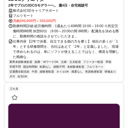
2年でプロの3DCGモデラーへ。 週4日・在宅相談可
株式会社SDキャリアサポート
フルリモート
月給200,000円～350,000円
勤務時間詳細 総労働時間：1週あたり40時間 10:00～19:00 ※所定労
働時間8時間 休憩60分 （9:00～20:00の間 8時間） 配属先を決める際
に、勤務時間の相談をさせていただきま...
仕事内容 【2年で決着、自立できる個の力を磨く】 他社の多くが「1
年」とする研修期間を、当社はあえて「2年」と定義しました。 現場
で求められるのは、単にソフトが使えることではなく、構造を理解し
た精緻な...
業界未経験者歓迎
副業・WワークOK
主婦・主夫歓迎
フリーター歓迎
早朝
学歴不問
固定時間制
転勤なし
経験不問
未経験者歓迎
フルリモート
交通費全額支給
午前
経験者歓迎
ネイルOK
残業なし
有資格者歓迎
研修あり
夕方
在宅OK
正社員