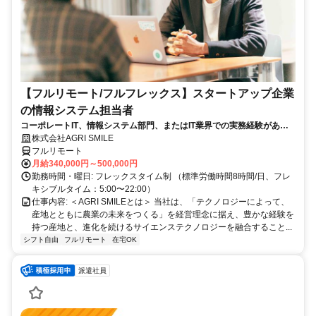
【フルリモート/フルフレックス】スタートアップ企業
の情報システム担当者
コーポレートIT、情報システム部門、またはIT業界での実務経験がある
方、大歓迎！
株式会社AGRI SMILE
フルリモート
月給340,000円～500,000円
勤務時間・曜日: フレックスタイム制 （標準労働時間8時間/日、フレ
キシブルタイム：5:00〜22:00）
仕事内容: ＜AGRI SMILEとは＞ 当社は、「テクノロジーによって、
産地とともに農業の未来をつくる」を経営理念に据え、豊かな経験を
持つ産地と、進化を続けるサイエンステクノロジーを融合すること...
シフト自由
フルリモート
在宅OK
派遣社員