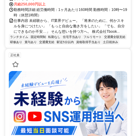
月給250,000円以上
勤務時間詳細 総労働時間：1ヶ月あたり160時間 勤務時間：10時〜19
時（休憩1時間）
仕事内容 未経験から、IT業界デビュー。 「将来のために、何かスキ
ルを身につけたい」 「もっと自由な働き方をしたい」 「でも、自分
にできるのか不安…」 そんな想いを持つ方へ。 株式会社Tbook...
ランチタイム
固定時間制
転勤なし
住宅手当あり
フルリモート
交通費全額支給
研修あり
賞与あり
交通費支給
駅近5分以内
資格取得手当あり
土日祝休み
正社員