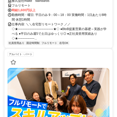
スキルアップ
株式会社make standards
フルリモート
時給1,600円以上
勤務時間・曜日: 平日のみ 9：00～18：00 実働時間：1日あたり8時
間 休憩1時間
仕事内容: ＼＼在宅型リモートワーク ／／
◇★───────────────★◇ ●BtoB提案営業の基礎～実践が学
べる ●平日のみ週5で土日はゆっくり◎ ●正社員登用実績あり
◇★───────...
社員登用あり
固定時間制
フルリモート
在宅OK
アルバイト・パート