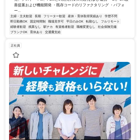
善提案および機能開発 ・既存コードのリファクタリング ・パフォ
ー...
主婦・主夫歓迎
長期
フリーター歓迎
産休・育休取得実績あり
学歴不問
即日勤務OK
固定時間制
職場見学可
平日のみOK
転勤なし
フルリモート
経験者歓迎
残業なし
駅ナカ
有資格者歓迎
職種変更なし
社会保険完備
ブランクOK
育休あり
交通費支給
正社員