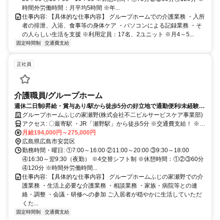
時間外労働時間：月平均5時間 ※年...
仕事内容: 【具体的な仕事内容】 グループホームでの介護業務 ・入所
者の排泄、入浴、食事等の身体ケア ・パソコンによる記録業務 ・そ
の人らしい生活を支援 ※利用定員：17名、2ユニット ※月4～5...
固定時間制
交通費支給
正社員
介護職員/グループホーム
週休二日制/昇給・賞与あり/駅から徒歩5分の好立地で通勤便利/未経験の
方も丁寧な指導を行います
グループホームふじの家瀬野(株式会社不二ビルサービスケア事業部)
アクセス: 〇最寄駅 ・JR「瀬野駅」から徒歩5分 ※交通費支給！ ※車
通勤OK！バイク通勤OK！ ※駅近5分以内！
月給194,000円～275,000円
広島県広島市安芸区
勤務時間・曜日: ①7:00～16:00 ②11:00～20:00 ③9:30～18:00
④16:30～翌9:30（夜勤） ※4交替シフト制 ※休憩時間：①②③60分
④120分 ※時間外労働時間...
仕事内容: 【具体的な仕事内容】 グループホームふじの家瀬野での介
護業務 ・生活上必要な介護業務 ・相談業務 ・家族・病院等との連
絡・調整 ・会議・研修への参加 ご入居者が穏やかに生活していただ
くた...
固定時間制
交通費支給