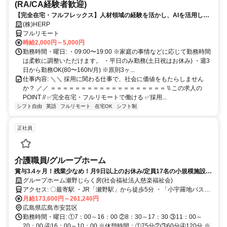
(RA/CA経験者歓迎)
【完全在宅・フルフレックス】人材領域の経験を活かし、AIを活用した
最先端の採用システムに携われる！
(株)HERP
フルリモート
時給2,000円～5,000円
勤務時間・曜日: ・09:00〜19:00 ※家庭の事情などに応じて勤務時間
は柔軟に調整いただけます。 ・平日のみ勤務(土日祝はお休み) ・週3
日から勤務OK(80〜160h/月) ※原則3ヶ...
仕事内容: ＼＼ 採用に関わる仕事で、社会に価値をもたらしません
か？ ／／ ＝＝＝＝＝＝＝＝＝＝＝＝＝＝＝＝＝＝＝ \\ この求人の
POINT // ✅完全在宅・フルリモートで働ける ✅採用...
シフト自由
英語
フルリモート
在宅OK
シフト制
正社員
介護職員/グループホーム
賞与3.4ヶ月！残業少なめ！月9日以上のお休み/定員17名の小規模施設で
落ち着いて働ける
グループホーム瀬野じらく房(社会福祉法人慈楽福祉会)
アクセス: 〇最寄駅 ・JR「瀬野駅」から徒歩5分 ・「小宇羅地バス
停」から徒歩3分 ※交通費支給！ ※車通勤OK！バイク通勤OK！ ※駅
月給173,600円～261,240円
近5分以内！
広島県広島市安芸区
勤務時間・曜日: ①7：00～16：00 ②8：30～17：30 ③11：00～
20：00 ④16：00～10：00 ※休憩時間：①75分②③60分④120分 ※