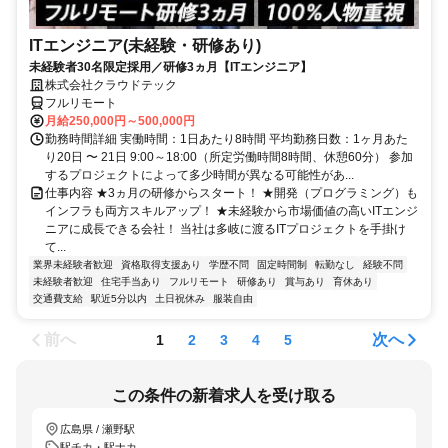
ITエンジニア(未経験・研修あり)
未経験者30名限定採用／研修3ヵ月【ITエンジニア】
株式会社クラウドテック
フルリモート
月給250,000円～500,000円
勤務時間詳細 実働時間：1日あたり8時間 平均勤務日数：1ヶ月あた
り20日 〜 21日 9:00～18:00（所定労働時間8時間、休憩60分） 参加
するプロジェクトによって多少時間が異なる可能性があ...
仕事内容 ★3ヵ月の研修からスタート！ ★開発（プログラミング）も
インフラも両方スキルアップ！ ★未経験から市場価値の高いITエンジ
ニアに成長できる会社！ 当社は多岐に渡るITプロジェクトを手掛け
て...
業界未経験者歓迎
資格取得支援あり
学歴不問
固定時間制
転勤なし
経験不問
未経験者歓迎
住宅手当あり
フルリモート
研修あり
賞与あり
育休あり
交通費支給
駅近5分以内
土日祝休み
服装自由
前へ
次へ
1
2
3
4
5
この条件の新着求人を受け取る
広島県 / 瀬野駅
駅チカ・駅ナカ