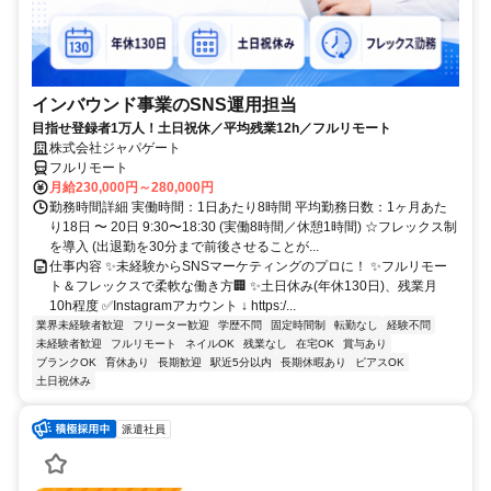
インバウンド事業のSNS運用担当
目指せ登録者1万人！土日祝休／平均残業12h／フルリモート
株式会社ジャパゲート
フルリモート
月給230,000円～280,000円
勤務時間詳細 実働時間：1日あたり8時間 平均勤務日数：1ヶ月あた
り18日 〜 20日 9:30〜18:30 (実働8時間／休憩1時間) ☆フレックス制
を導入 (出退勤を30分まで前後させることが...
仕事内容 ✨未経験からSNSマーケティングのプロに！ ✨フルリモー
ト＆フレックスで柔軟な働き方🏢 ✨土日休み(年休130日)、残業月
10h程度 ✅Instagramアカウント ↓ https:/...
業界未経験者歓迎
フリーター歓迎
学歴不問
固定時間制
転勤なし
経験不問
未経験者歓迎
フルリモート
ネイルOK
残業なし
在宅OK
賞与あり
ブランクOK
育休あり
長期歓迎
駅近5分以内
長期休暇あり
ピアスOK
土日祝休み
派遣社員