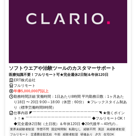
ソフトウエアや治験ツールのカスタマーサポート
医療知識不要！フルリモート可★完全週休2日制＆年休120日
ERT株式会社
フルリモート
年俸5,000,000円以上
勤務時間詳細 実働時間：1日あたり8時間 平均勤務日数：1ヶ月あた
り18日 〜 20日 9:00～18:00（休憩：60分） ★フレックスタイム制あ
り（標準労働時間8時間）
仕事内容 ◤￣￣￣￣￣￣￣￣￣￣￣￣￣￣￣￣￣￣◥ ★働くポイン
ト！★ ￣￣￣￣￣￣￣￣￣￣￣￣￣￣￣￣￣￣ ◆フルリモートOK！
◆完全週休2日制（土日祝）＆年休120日 ◆20代後半～40代の...
業界未経験者歓迎
学歴不問
固定時間制
転勤なし
経験不問
英語
未経験者歓迎
フルリモート
交通費全額支給
午前
経験者歓迎
研修あり
夕方
在宅OK