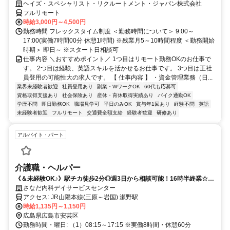
大／700万～800万／リモート勤務OK】経理財務
ヘイズ・スペシャリスト・リクルートメント・ジャパン株式会社
フルリモート
時給3,000円～4,500円
勤務時間 フレックスタイム制度 ＜勤務時間について＞ 9:00～
17:00(実働7時間00分 休憩1時間) ※残業月5～10時間程度 ＜勤務開始
時期＞ 即日～ ※スタート日相談可
仕事内容 ＼おすすめポイント／ 1つ目はリモート勤務OKのお仕事で
す。 2つ目は経験、英語スキルを活かせるお仕事です。 3つ目は正社
員登用の可能性大の求人です。 【 仕事内容 】 ・資金管理業務（日...
業界未経験者歓迎
社員登用あり
副業・WワークOK
60代も応募可
資格取得支援あり
社会保険あり
産休・育休取得実績あり
バイク通勤OK
学歴不問
即日勤務OK
職場見学可
平日のみOK
賞与年1回あり
経験不問
英語
未経験者歓迎
フルリモート
交通費全額支給
経験者歓迎
研修あり
アルバイト・パート
介護職・ヘルパー
《＆未経験OK♪》駅チカ徒歩2分◎週3日から相談可能！16時半終業☆残
業基本なし！
さなだ内科デイサービスセンター
アクセス: JR山陽本線(三原～岩国) 瀬野駅
時給1,135円～1,150円
広島県広島市安芸区
勤務時間・曜日: （1）08:15～17:15 ※実働8時間・休憩60分