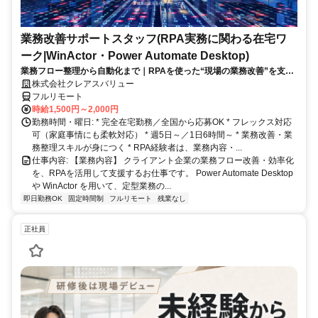
業務改善サポートスタッフ(RPA実務に関わる在宅ワ
ーク|WinActor・Power Automate Desktop)
業務フロー整理から自動化まで｜RPAを使った“現場の業務改善”を支え
る在宅ワーク｜週5日・1日6時間～
株式会社クレアスバリュー
フルリモート
時給1,500円～2,000円
勤務時間・曜日: * 完全在宅勤務／全国から応募OK * フレックス対応
可（家庭事情にも柔軟対応） * 週5日～／1日6時間～ * 業務改善・業
務整理スキルが身につく * RPA経験者は、業務内容・...
仕事内容: 【業務内容】 クライアント企業の業務フロー改善・効率化
を、RPAを活用して支援するお仕事です。 Power Automate Desktop
や WinActor を用いて、定型業務の...
即日勤務OK
固定時間制
フルリモート
残業なし
正社員