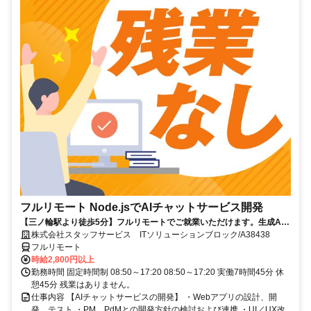
フルリモート Node.jsでAIチャットサービス開発
【三ノ輪駅より徒歩5分】フルリモートでご就業いただけます。生成AI
を活用したサービス開発に携われます。企画提案から改善まで幅広く関
株式会社スタッフサービス ITソリューションブロック/A38438
われる環境です☆
フルリモート
時給2,800円以上
勤務時間 固定時間制 08:50～17:20 08:50～17:20 実働7時間45分 休
憩45分 残業はありません。
仕事内容 【AIチャットサービスの開発】 ・Webアプリの設計、開
発、テスト ・PM、PdMとの開発方針の検討および連携 ・UI／UX改