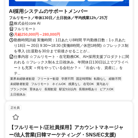
AI採用システムのサポートメンバー
フルリモート／年休130日／土日祝休／平均残業12h／25万
株式会社core AI
フルリモート
月給250,000円～280,000円
勤務時間詳細 実働時間：1日あたり8時間 平均勤務日数：1ヶ月あた
り18日 〜 20日 9:30〜18:30 (実働8時間／休憩1時間) ☆フレックス制
を導入 (出退勤を30分まで前後させることが...
仕事内容 ☆フルリモート・在宅勤務OK、AI×採用支援プロダクトに関
われる ☆フレックス制＆土日祝休み、年間休日130日以上でプライベ
ートも充実 ＜何をやっている会社か？＞ 「出会いを、資産に」を
テ...
業界未経験者歓迎
フリーター歓迎
学歴不問
固定時間制
転勤なし
経験不問
未経験者歓迎
フルリモート
ネイルOK
残業なし
在宅OK
賞与あり
ブランクOK
育休あり
長期歓迎
駅近5分以内
長期休暇あり
ピアスOK
土日祝休み
正社員
【フルリモート/正社員採用】アカウントマネージャ
ー/法人営業(日韓マーケティング・SNS/EC支援)