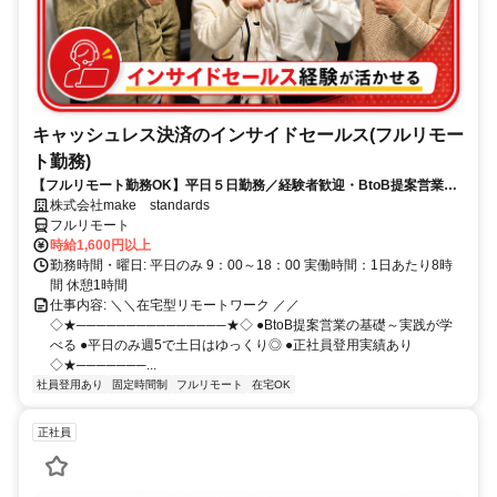
キャッシュレス決済のインサイドセールス(フルリモー
ト勤務)
【フルリモート勤務OK】平日５日勤務／経験者歓迎・BtoB提案営業で
スキルアップ
株式会社make standards
フルリモート
時給1,600円以上
勤務時間・曜日: 平日のみ 9：00～18：00 実働時間：1日あたり8時
間 休憩1時間
仕事内容: ＼＼在宅型リモートワーク ／／
◇★───────────────★◇ ●BtoB提案営業の基礎～実践が学
べる ●平日のみ週5で土日はゆっくり◎ ●正社員登用実績あり
◇★───────...
社員登用あり
固定時間制
フルリモート
在宅OK
正社員