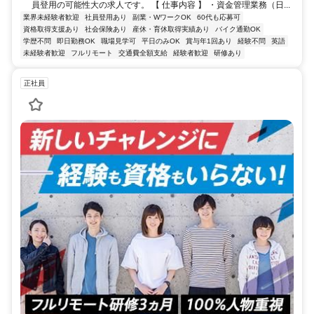
員登用の可能性大の求人です。 【 仕事内容 】 ・資金管理業務（日...
業界未経験者歓迎
社員登用あり
副業・WワークOK
60代も応募可
資格取得支援あり
社会保険あり
産休・育休取得実績あり
バイク通勤OK
学歴不問
即日勤務OK
職場見学可
平日のみOK
賞与年1回あり
経験不問
英語
未経験者歓迎
フルリモート
交通費全額支給
経験者歓迎
研修あり
正社員