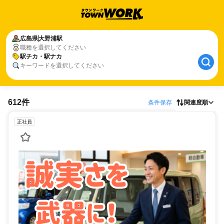
広島県
大野浦駅
職種を選択してください
駅チカ・駅ナカ
キーワードを選択してください
612件
条件保存
関連度順
正社員