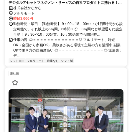
デジタルアセットマネジメントサービスの自社プロダクトに携わる！働
き方の自由度あり！
株式会社かなかな
フルリモート
時給3,000円
勤務時間・曜日: 【勤務時間】 9：00～18：00の中で1日5時間から設
定可能で、それ以上の6時間、6時間30分、8時間など希望通りに設定
可能！ 9：30や10：00始業、10：30始業でも開始時...
仕事内容: ◎＝＝＝＝＝＝＝＝＝＝＝＝＝◎ フルリモート、時短
OK（全国から参画OK） 柔軟さがある環境で主婦の方も活躍中 副業
OKで働き方の自由度高い ◎＝＝＝＝＝＝＝＝＝＝＝＝＝◎ 派遣先：
デ...
シフト自由
フルリモート
残業なし
シフト制
正社員