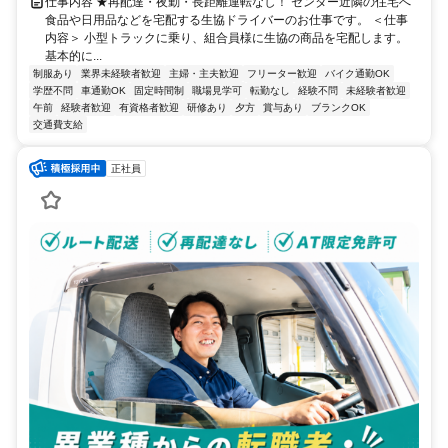
仕事内容 ★再配達・夜勤・長距離運転なし！ センター近隣の住宅へ
食品や日用品などを宅配する生協ドライバーのお仕事です。 ＜仕事
内容＞ 小型トラックに乗り、組合員様に生協の商品を宅配します。
基本的に...
制服あり
業界未経験者歓迎
主婦・主夫歓迎
フリーター歓迎
バイク通勤OK
学歴不問
車通勤OK
固定時間制
職場見学可
転勤なし
経験不問
未経験者歓迎
午前
経験者歓迎
有資格者歓迎
研修あり
夕方
賞与あり
ブランクOK
交通費支給
正社員