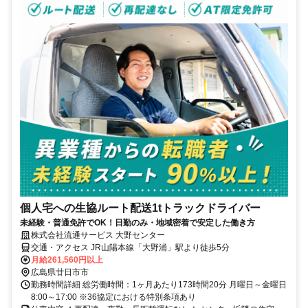
個人宅への生協ルート配送1tトラックドライバー
未経験・普通免許でOK！日勤のみ・地域密着で安定した働き方
株式会社流通サービス 大野センター
交通・アクセス JR山陽本線「大野浦」駅より徒歩5分
月給261,560円以上
広島県廿日市市
勤務時間詳細 総労働時間：1ヶ月あたり173時間20分 月曜日～金曜日
8:00～17:00 ※36協定における特別条項あり