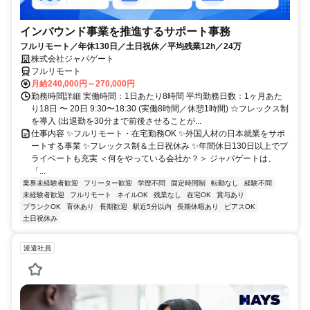
インバウンド事業を推進するサポート事務
フルリモート／年休130日／土日祝休／平均残業12h／24万
株式会社ジャパゲート
フルリモート
月給240,000円～270,000円
勤務時間詳細 実働時間：1日あたり8時間 平均勤務日数：1ヶ月あた
り18日 〜 20日 9:30〜18:30 (実働8時間／休憩1時間) ☆フレックス制
を導入 (出退勤を30分まで前後させることが...
仕事内容 ✨フルリモート・在宅勤務OK ✨外国人材の日本就業をサポ
ートする事業 ✨フレックス制＆土日祝休み ✨年間休日130日以上でプ
ライベートも充実 ＜何をやっている会社か？＞ ジャパゲートは、
「...
業界未経験者歓迎
フリーター歓迎
学歴不問
固定時間制
転勤なし
経験不問
未経験者歓迎
フルリモート
ネイルOK
残業なし
在宅OK
賞与あり
ブランクOK
育休あり
長期歓迎
駅近5分以内
長期休暇あり
ピアスOK
土日祝休み
派遣社員