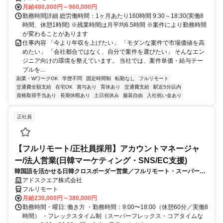
月給480,000円～960,000円
勤務時間詳細 総労働時間：1ヶ月あたり160時間 9:30～18:30(実働8
時間、休憩1時間) ※残業時間は月平均6.5時間 ※案件により勤務時間
が変わることがあります
仕事内容 「今より年収を上げたい」 「モダンな案件で市場価値を高
めたい」 「会社都合ではなく、自分で案件を選びたい」 そんなエン
ジニア向けの環境を整えています。 当社では、案件単価・給与テー
ブルを...
副業・WワークOK
学歴不問
固定時間制
転勤なし
フルリモート
交通費全額支給
在宅OK
賞与あり
育休あり
交通費支給
駅近5分以内
資格取得手当あり
長期休暇あり
土日祝休み
服装自由
入社祝い金あり
正社員
【フルリモート/正社員採用】アカウントマネージャ
ー/法人営業(日韓マーケティング・SNS/EC支援)
韓国語を活かせる日韓クロスボーダー営業／フルリモート・スーパーフ
レックス
アドスクエア株式会社
フルリモート
月給230,000円～380,000円
勤務時間・曜日: 働き方 ・勤務時間：9:00〜18:00（休憩60分／実働8
時間） ・フレックスタイム制（スーパーフレックス・コアタイムな