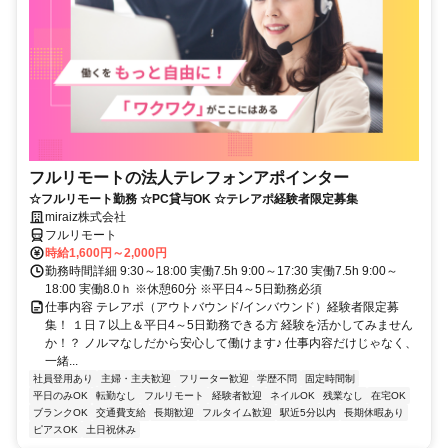
フルリモートの法人テレフォンアポインター
☆フルリモート勤務 ☆PC貸与OK ☆テレアポ経験者限定募集
miraiz株式会社
フルリモート
時給1,600円～2,000円
勤務時間詳細 9:30～18:00 実働7.5h 9:00～17:30 実働7.5h 9:00～
18:00 実働8.0ｈ ※休憩60分 ※平日4～5日勤務必須
仕事内容 テレアポ（アウトバウンド/インバウンド）経験者限定募
集！ １日７以上＆平日4～5日勤務できる方 経験を活かしてみません
か！？ ノルマなしだから安心して働けます♪ 仕事内容だけじゃなく、
一緒...
社員登用あり
主婦・主夫歓迎
フリーター歓迎
学歴不問
固定時間制
平日のみOK
転勤なし
フルリモート
経験者歓迎
ネイルOK
残業なし
在宅OK
ブランクOK
交通費支給
長期歓迎
フルタイム歓迎
駅近5分以内
長期休暇あり
ピアスOK
土日祝休み