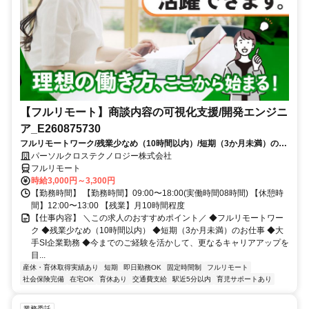
【フルリモート】商談内容の可視化支援/開発エンジニ
ア_E260875730
フルリモートワーク/残業少なめ（10時間以内）/短期（3か月未満）のお
仕事/大手SI企業勤務/今までのご経験を活かして、更なるキャリアアップ
パーソルクロステクノロジー株式会社
を目指せます
フルリモート
時給3,000円～3,300円
【勤務時間】 【勤務時間】09:00〜18:00(実働時間08時間) 【休憩時
間】12:00〜13:00 【残業】月10時間程度
【仕事内容】 ＼この求人のおすすめポイント／ ◆フルリモートワー
ク ◆残業少なめ（10時間以内） ◆短期（3か月未満）のお仕事 ◆大
手SI企業勤務 ◆今までのご経験を活かして、更なるキャリアアップを
目...
産休・育休取得実績あり
短期
即日勤務OK
固定時間制
フルリモート
社会保険完備
在宅OK
育休あり
交通費支給
駅近5分以内
育児サポートあり
業務委託