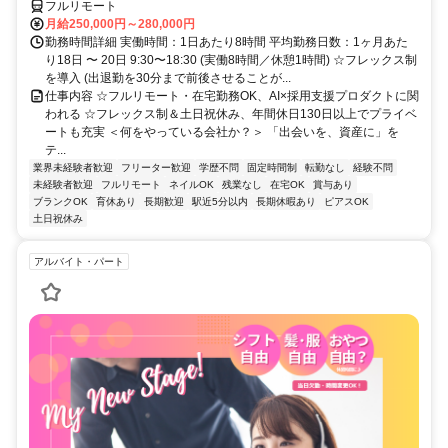
フルリモート
月給250,000円～280,000円
勤務時間詳細 実働時間：1日あたり8時間 平均勤務日数：1ヶ月あた
り18日 〜 20日 9:30〜18:30 (実働8時間／休憩1時間) ☆フレックス制
を導入 (出退勤を30分まで前後させることが...
仕事内容 ☆フルリモート・在宅勤務OK、AI×採用支援プロダクトに関
われる ☆フレックス制＆土日祝休み、年間休日130日以上でプライベ
ートも充実 ＜何をやっている会社か？＞ 「出会いを、資産に」を
テ...
業界未経験者歓迎
フリーター歓迎
学歴不問
固定時間制
転勤なし
経験不問
未経験者歓迎
フルリモート
ネイルOK
残業なし
在宅OK
賞与あり
ブランクOK
育休あり
長期歓迎
駅近5分以内
長期休暇あり
ピアスOK
土日祝休み
アルバイト・パート