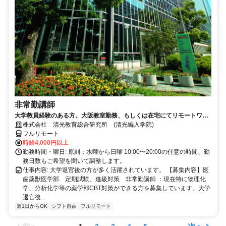
非常勤講師
大学教員経験のある方。大阪教室勤務、もしくは在宅にてリモートワー
ク可能。退官した先生が活躍中。
株式会社 清光教育総合研究所 (清光編入学院)
フルリモート
時給4,000円以上
勤務時間・曜日: 原則：水曜から日曜 10:00〜20:00の任意の時間、勤
務日数もご希望を聞いて調整します。
仕事内容: 大学退官後の方が多く活躍されています。 【募集内容】医
歯薬獣医学部 定期試験、進級対策 非常勤講師 ：現在特に物理化
学、分析化学等の薬学部CBT対策ができる方を募集しています。大学
退官後...
週1日からOK
シフト自由
フルリモート