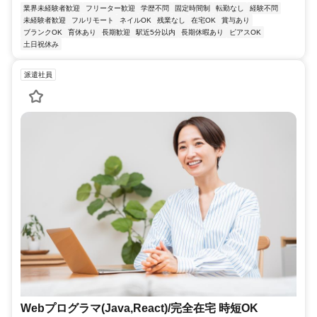
業界未経験者歓迎
フリーター歓迎
学歴不問
固定時間制
転勤なし
経験不問
未経験者歓迎
フルリモート
ネイルOK
残業なし
在宅OK
賞与あり
ブランクOK
育休あり
長期歓迎
駅近5分以内
長期休暇あり
ピアスOK
土日祝休み
派遣社員
Webプログラマ(Java,React)/完全在宅 時短OK