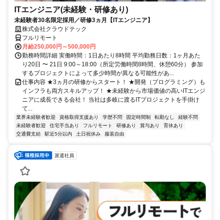
ITエンジニア(未経験・研修あり)
未経験者30名限定採用／研修3ヵ月【ITエンジニア】
株式会社クラウドテック
フルリモート
月給250,000円～500,000円
勤務時間詳細 実働時間：1日あたり8時間 平均勤務日数：1ヶ月あた
り20日 〜 21日 9:00～18:00（所定労働時間8時間、休憩60分） 参加
するプロジェクトによって多少時間が異なる可能性があ...
仕事内容 ★3ヵ月の研修からスタート！ ★開発（プログラミング）も
インフラも両方スキルアップ！ ★未経験から市場価値の高いITエンジ
ニアに成長できる会社！ 当社は多岐に渡るITプロジェクトを手掛け
て...
業界未経験者歓迎
資格取得支援あり
学歴不問
固定時間制
転勤なし
経験不問
未経験者歓迎
住宅手当あり
フルリモート
研修あり
賞与あり
育休あり
交通費支給
駅近5分以内
土日祝休み
服装自由
派遣社員