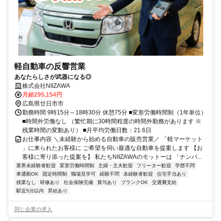
軽自動車の反響営業
あなたらしさが武器になる◎
株式会社NIIZAWA
月給295,154円
広島県廿日市市
勤務時間 9時15分～18時30分 休憩75分 ■変形労働時間制（1年単位）
■時間外労働なし （繁忙期に30時間程度の時間外勤務があります ※
残業時間の変動あり） ■月平均労働日数：21.6日
お仕事内容 ＼未経験から始める自動車の販売営業／ 「軽マーケット
」に来られたお客様に ご希望を伺い最適な自動車を提案します 【お
客様に寄り添った提案を】 私たちNIIZAWAのモットーは 「ナンバ...
業界未経験者歓迎
変形労働時間制
主婦・主夫歓迎
フリーター歓迎
学歴不問
車通勤OK
固定時間制
職場見学可
経験不問
未経験者歓迎
住宅手当あり
残業なし
研修あり
社会保険完備
賞与あり
ブランクOK
交通費支給
駅近5分以内
昇給あり
同じ企業の求人