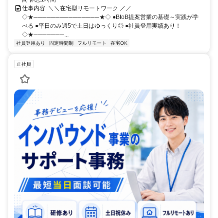
仕事内容: ＼＼在宅型リモートワーク ／／
◇★───────────────★◇ ●BtoB提案営業の基礎～実践が学
べる ●平日のみ週5で土日はゆっくり◎ ●社員登用実績あり！
◇★───────...
社員登用あり
固定時間制
フルリモート
在宅OK
正社員