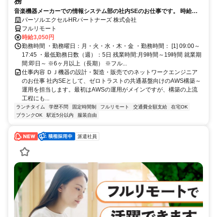
務
音楽機器メーカーでの情報システム部の社内SEのお仕事です。 時給
3050円！基本はフル在宅が可能です！ （状況によって出社有り） AWS
パーソルエクセルHRパートナーズ 株式会社
構築の上流工程にも携われます！ご本人負担が約4割でとってもお得な
フルリモート
パナソニック健保に加入頂けます！
時給3,050円
勤務時間 ・勤務曜日：月・火・水・木・金 ・勤務時間： [1] 09:00～
17:45 ・最低勤務日数（週）：5日 残業時間:月9時間～19時間 就業期
間:即日～ ※6ヶ月以上（長期） ※フル...
仕事内容 ＤＪ機器の設計・製造・販売でのネットワークエンジニア
のお仕事 社内SEとして、ゼロトラストの共通基盤向けのAWS構築～
運用を担当します。最初はAWSの運用がメインですが、構築の上流
工程にも...
ランチタイム
学歴不問
固定時間制
フルリモート
交通費全額支給
在宅OK
ブランクOK
駅近5分以内
服装自由
派遣社員