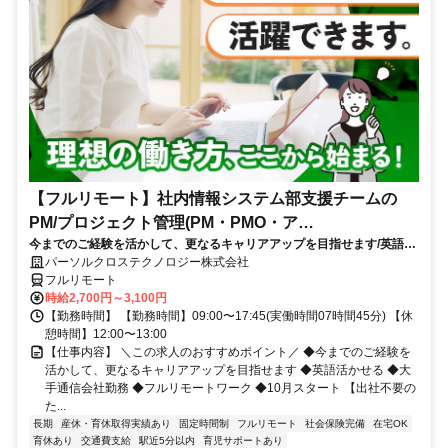
【フルリモート】社内情報システム部支援チームの
PM/プロジェクト管理(PM・PMO・ア
今までのご経験を活かして、更なるキャリアアップを目指せます/英語活
シ)_N260774362
かせる/大手通信会社勤務/フルリモートワーク/10月スタート
パーソルクロステクノロジー株式会社
フルリモート
時給2,700円～3,100円
【勤務時間】 【勤務時間】09:00〜17:45(実働時間07時間45分) 【休
憩時間】12:00〜13:00
【仕事内容】 ＼この求人のおすすめポイント／ ◆今までのご経験を
活かして、更なるキャリアアップを目指せます ◆英語活かせる ◆大
手通信会社勤務 ◆フルリモートワーク ◆10月スタート 【出社不要の
た...
長期
産休・育休取得実績あり
固定時間制
フルリモート
社会保険完備
在宅OK
育休あり
交通費支給
駅近5分以内
育児サポートあり