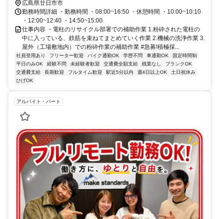
広島県廿日市市
勤務時間詳細 ・勤務時間 ・08:00~16:50 ・休憩時間 ・10:00~10:10
・12:00~12:40 ・14:50~15:00
仕事内容 ・電柱のリサイクル部署での補助作業 1.粉砕された電柱の
中に入っている、鉄筋を束ねてまとめていく作業 2.機械の洗浄作業 3.
屋外（工場敷地内）での粉砕作業の補助作業 #急募!積極採...
社員登用あり
フリーター歓迎
バイク通勤OK
学歴不問
車通勤OK
固定時間制
平日のみOK
経験不問
未経験者歓迎
交通費全額支給
残業なし
ブランクOK
交通費支給
長期歓迎
フルタイム歓迎
駅近5分以内
週4日以上OK
土日祝休み
ひげOK
アルバイト・パート