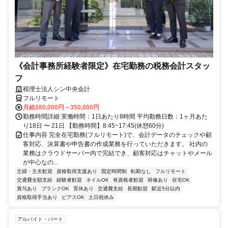
《会計事務所経験者限定》在宅勤務の税務会計スタッ
フ
税理士法人シン中央会計
フルリモート
月給280,000円～350,000円
勤務時間詳細 実働時間：1日あたり8時間 平均勤務日数：1ヶ月あた
り18日 〜 21日 【勤務時間】8:45~17:45(休憩60分)
仕事内容 完全在宅勤務(フルリモート)で、会計データのチェックや顧
客対応、決算書や申告書の作成業務を行っていただきます。 社内の
業務はクラウドサーバー内で完結でき、顧客対応はチャットやメール
が中心なの...
主婦・主夫歓迎
資格取得支援あり
固定時間制
転勤なし
フルリモート
交通費全額支給
経験者歓迎
ネイルOK
有資格者歓迎
研修あり
在宅OK
賞与あり
ブランクOK
育休あり
交通費支給
長期歓迎
駅近5分以内
資格取得手当あり
ピアスOK
土日祝休み
アルバイト・パート