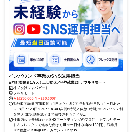
インバウンド事業のSNS運用担当
目指せ登録者1万人！土日祝休／平均残業12h／フルリモート
株式会社ジャパゲート
フルリモート
月給230,000円～280,000円
勤務時間詳細 実働時間：1日あたり8時間 平均勤務日数：1ヶ月あた
り18日 〜 20日 9:30〜18:30 (実働8時間／休憩1時間) ☆フレックス制
を導入 (出退勤を30分まで前後させることが...
仕事内容 ✨未経験からSNSマーケティングのプロに！ ✨フルリモー
ト＆フレックスで柔軟な働き方🏢 ✨土日休み(年休130日)、残業月
10h程度 ✅Instagramアカウント ↓ https:/...