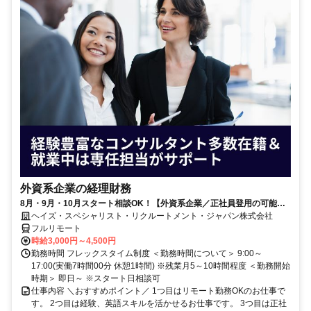
外資系企業の経理財務
8月・9月・10月スタート相談OK！【外資系企業／正社員登用の可能性
大／700万～800万／リモート勤務OK】経理財務
ヘイズ・スペシャリスト・リクルートメント・ジャパン株式会社
フルリモート
時給3,000円～4,500円
勤務時間 フレックスタイム制度 ＜勤務時間について＞ 9:00～
17:00(実働7時間00分 休憩1時間) ※残業月5～10時間程度 ＜勤務開始
時期＞ 即日～ ※スタート日相談可
仕事内容 ＼おすすめポイント／ 1つ目はリモート勤務OKのお仕事で
す。 2つ目は経験、英語スキルを活かせるお仕事です。 3つ目は正社