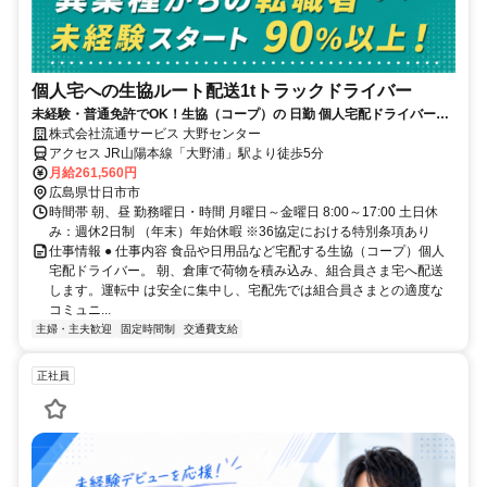
個人宅への生協ルート配送1tトラックドライバー
未経験・普通免許でOK！生協（コープ）の 日勤 個人宅配ドライバー
（1t）正社員求人！
株式会社流通サービス 大野センター
アクセス JR山陽本線「大野浦」駅より徒歩5分
月給261,560円
広島県廿日市市
時間帯 朝、昼 勤務曜日・時間 月曜日～金曜日 8:00～17:00 土日休
み：週休2日制 （年末）年始休暇 ※36協定における特別条項あり
仕事情報 ● 仕事内容 食品や日用品など宅配する生協（コープ）個人
宅配ドライバー。 朝、倉庫で荷物を積み込み、組合員さま宅へ配送
します。運転中 は安全に集中し、宅配先では組合員さまとの適度な
コミュニ...
主婦・主夫歓迎
固定時間制
交通費支給
正社員