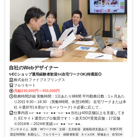
自社のWebデザイナー
✨ECショップ運用経験者歓迎✨(在宅ワークOK)待遇面◎
株式会社ファイブスプリングス
フルリモート
月給230,000円～450,000円
勤務時間詳細 実働時間：1日あたり8時間 平均勤務日数：1ヶ月あた
り20日 9:30～18:30 （実働8時間、休憩1時間） 在宅ワークまたは本
社 ※選択可(８割がリモートワーク) ※必要に応じて...
仕事内容 ▹◃┄▸◂┄▹◃┄▸◂┄▹◃┄▸◂ 当社は400店舗以上を支援してき
た ECサイト運営のプロ集団です！ ✨楽天SOY受賞店舗：17店舗
※2016年～2024年実績 ▹◃┄▸◂┄▹◃┄▸◂...
ランチタイム
副業・WワークOK
主婦・主夫歓迎
資格取得支援あり
学歴不問
固定時間制
転勤なし
フルリモート
経験者歓迎
ネイルOK
研修あり
在宅OK