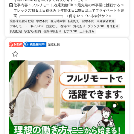
仕事内容 ✨フルリモート,在宅勤務OK ✨最先端のAI事業に挑戦する ✨
フレックス制＆土日祝休み ✨年間休日130日以上でプライベートも充
実 ┏━━━━━━━━━━━┓ ＜何をやっている会社か？＞ ...
業界未経験者歓迎
学歴不問
固定時間制
転勤なし
経験不問
未経験者歓迎
フルリモート
ネイルOK
残業なし
在宅OK
賞与あり
ブランクOK
育休あり
長期歓迎
駅近5分以内
長期休暇あり
ピアスOK
土日祝休み
派遣社員