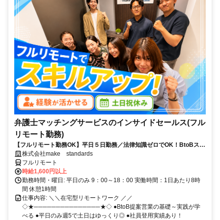
弁護士マッチングサービスのインサイドセールス(フル
リモート勤務)
【フルリモート勤務OK】平日５日勤務／法律知識ゼロでOK！BtoBスキ
ルが身につく営業職
株式会社make standards
フルリモート
時給1,600円以上
勤務時間・曜日: 平日のみ 9：00～18：00 実働時間：1日あたり8時
間 休憩1時間
仕事内容: ＼＼在宅型リモートワーク ／／
◇★───────────────★◇ ●BtoB提案営業の基礎～実践が学
べる ●平日のみ週5で土日はゆっくり◎ ●社員登用実績あり！