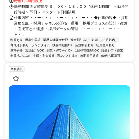
時給1,800円以上
勤務時間 固定時間制 ９：００～１８：００（休憩１時間） ＜勤務開
始時期＞ 即日～ ※スタート日相談可
仕事内容 ・・ー・・＋・・ー・・＋・・ー・・ ◆仕事内容◆ ・採用
業務全般 ・採用チャネルの開拓・運用 ・採用プロセスの設計・改善
・面接官との連携 ・採用データの管理 ・・ー・・＋・・ー・・
＋・...
制服あり
標準中国語
業界未経験者歓迎
飲食割引あり
短期（3ヵ月以内）
育休延長あり
ランチタイム
扶養内勤務OK
店舗割引あり
社員登用あり
無料研修
週1日からOK
副業・WワークOK
1日4時間以内OK
隔週シフト提出
土日祝のみOK
主婦・主夫歓迎
週1シフト提出
無期雇用派遣
60代も応募可
業務委託