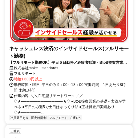
キャッシュレス決済のインサイドセールス(フルリモー
ト勤務)
【フルリモート勤務OK】平日５日勤務／経験者歓迎・BtoB提案営業で
スキルアップ
株式会社make standards
フルリモート
時給1,600円以上
勤務時間・曜日: 平日のみ 9：00～18：00 実働時間：1日あたり8時
間 休憩1時間
仕事内容: ＼＼在宅型リモートワーク ／／
◇★───────────────★◇ ●BtoB提案営業の基礎～実践が学
べる ●平日のみ週5で土日はゆっくり◎ ●正社員登用実績あり
◇★───────...
社員登用あり
固定時間制
フルリモート
在宅OK
正社員