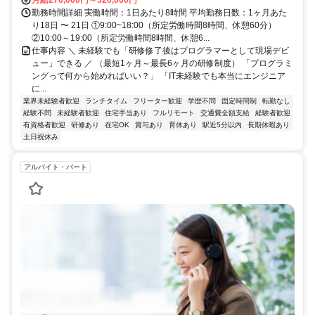
勤務時間詳細 実働時間：1日あたり8時間 平均勤務日数：1ヶ月あた
り18日 〜 21日 ①9:00~18:00（所定労働時間8時間、休憩60分）
②10:00～19:00（所定労働時間8時間、休憩6...
仕事内容 ＼ 未経験でも「研修修了後はプログラマーとして現場デビ
ュー」できる ／ （最短1ヶ月～最長6ヶ月の研修制度） 「プログラミ
ングって何から始めればいい？」 「IT未経験でも本当にエンジニア
に...
業界未経験者歓迎
ランチタイム
フリーター歓迎
学歴不問
固定時間制
転勤なし
経験不問
未経験者歓迎
住宅手当あり
フルリモート
交通費全額支給
経験者歓迎
有資格者歓迎
研修あり
在宅OK
賞与あり
育休あり
駅近5分以内
長期休暇あり
土日祝休み
アルバイト・パート