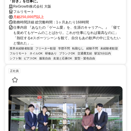
「好き」を仕事に。
ReGrowth株式会社 大阪
フルリモート
月給250,000円以上
勤務時間詳細 総労働時間：1ヶ月あたり168時間
仕事内容 『あなたの「ゲーム愛」を、生涯のキャリアへ。』 「寝て
も覚めてもゲームのことばかり。これが仕事になれば最高なのに」
「熱狂するeスポーツシーンを観て、自分もあの歓声の中に立ちたい
と憧れた」...
業界未経験者歓迎
フリーター歓迎
学歴不問
転勤なし
経験不問
未経験者歓迎
フルリモート
ネイルOK
研修あり
ブランクOK
交通費支給
駅近5分以内
シフト制
ピアスOK
服装自由
友達と応募OK
髪型・髪色自由
正社員