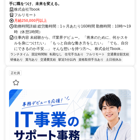
手に職をつけ、未来を変える。
株式会社Tbook
フルリモート
月給250,000円以上
勤務時間詳細 総労働時間：1ヶ月あたり160時間 勤務時間：10時〜19
時（休憩1時間）
仕事内容 未経験から、IT業界デビュー。 「将来のために、何かスキ
ルを身につけたい」 「もっと自由な働き方をしたい」 「でも、自分
にできるのか不安…」 そんな想いを持つ方へ。 株式会社Tbook...
ランチタイム
固定時間制
転勤なし
住宅手当あり
フルリモート
交通費全額支給
研修あり
賞与あり
交通費支給
駅近5分以内
資格取得手当あり
土日祝休み
正社員