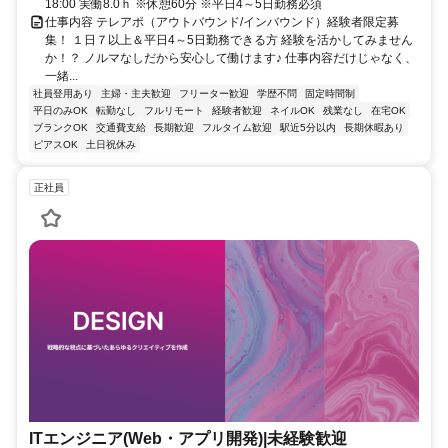
18:00 実働8.0ｈ ※休憩60分 ※平日4～5日勤務必須
仕事内容 テレアポ（アウトバウンド/インバウンド）経験者限定募
集！ １日７以上＆平日4～5日勤務できる方 経験を活かしてみません
か！？ ノルマなしだから安心して働けます♪ 仕事内容だけじゃなく、
一緒...
社員登用あり
主婦・主夫歓迎
フリーター歓迎
学歴不問
固定時間制
平日のみOK
転勤なし
フルリモート
経験者歓迎
ネイルOK
残業なし
在宅OK
ブランクOK
交通費支給
長期歓迎
フルタイム歓迎
駅近5分以内
長期休暇あり
ピアスOK
土日祝休み
正社員
ITエンジニア(Web・アプリ開発)|未経験歓迎