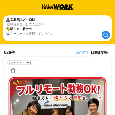
広島県
広島県
みどり口駅
みどり口駅
職種を選択してください
駅チカ・駅ナカ
駅チカ・駅ナカ
キーワードを選択してください
629件
条件保存
関連度順
アルバイト・パート