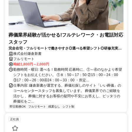
葬儀業界経験が活かせる!フルテレワーク・お電話対応
スタッフ
完全在宅・フルリモートで働きやすさ◎選べる希望シフト◎研修充実だ
から未経験でも安心！平日休みありの完全週休2日制で充実のワークラ
株式会社鎌倉新書
イフバランス！
フルリモート
時給1,800円～2,000円
勤務時間・曜日: 選べる！勤務時間 応募時に、①～④のなかより希望
シフトをお伝えください。 ①８：50～17：50 ②15：00～24：00
③17：00～26：00④24：00～33：00 ・所定...
仕事内容: 鎌倉新書が運営する、葬儀社探しのサイト「いい葬儀」の
コールセンタースタッフを募集しています。 葬儀業界でのご経験を
活かし 、葬儀に対するお客様の疑問や不安にお答えし、ピッタリの
葬儀社をご...
即日勤務OK
フルリモート
残業なし
シフト制
正社員