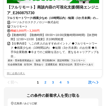
【フルリモート】商談内容の可視化支援/開発エンジニ
ア_E260875730
フルリモートワーク/残業少なめ（10時間以内）/短期（3か月未満）のお
仕事/大手SI企業勤務/今までのご経験を活かして、更なるキャリアアップ
パーソルクロステクノロジー株式会社
を目指せます
フルリモート
時給3,000円～3,300円
【勤務時間】 【勤務時間】09:00〜18:00(実働時間08時間) 【休憩時
間】12:00〜13:00 【残業】月10時間程度
【仕事内容】 ＼この求人のおすすめポイント／ ◆フルリモートワー
ク ◆残業少なめ（10時間以内） ◆短期（3か月未満）のお仕事 ◆大
手SI企業勤務 ◆今までのご経験を活かして、更なるキャリアアップを
目...
産休・育休取得実績あり
短期
即日勤務OK
固定時間制
フルリモート
社会保険完備
在宅OK
育休あり
交通費支給
駅近5分以内
育児サポートあり
同じ企業の求人
前へ
次へ
1
2
3
4
5
この条件の新着求人を受け取る
広島県 / みどり口駅