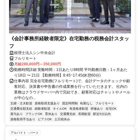
《会計事務所経験者限定》在宅勤務の税務会計スタッ
フ
税理士法人シン中央会計
フルリモート
月給280,000円～350,000円
勤務時間詳細 実働時間：1日あたり8時間 平均勤務日数：1ヶ月あた
り18日 〜 21日 【勤務時間】8:45~17:45(休憩60分)
仕事内容 完全在宅勤務(フルリモート)で、会計データのチェックや顧
客対応、決算書や申告書の作成業務を行っていただきます。 社内の
業務はクラウドサーバー内で完結でき、顧客対応はチャットやメール
が中心なの...
主婦・主夫歓迎
資格取得支援あり
固定時間制
転勤なし
フルリモート
交通費全額支給
経験者歓迎
ネイルOK
有資格者歓迎
研修あり
在宅OK
賞与あり
ブランクOK
育休あり
交通費支給
長期歓迎
駅近5分以内
資格取得手当あり
ピアスOK
土日祝休み
アルバイト・パート