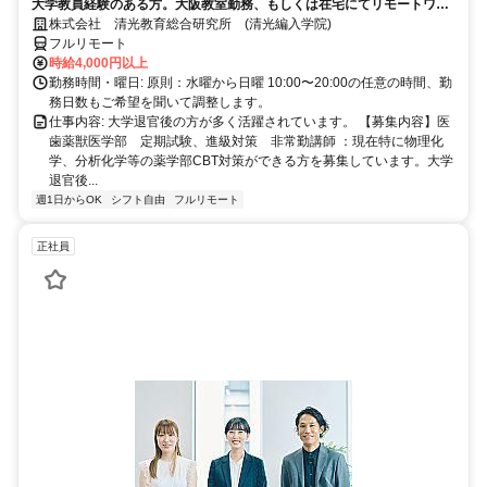
大学教員経験のある方。大阪教室勤務、もしくは在宅にてリモートワー
ク可能。退官した先生が活躍中。
株式会社 清光教育総合研究所 (清光編入学院)
フルリモート
時給4,000円以上
勤務時間・曜日: 原則：水曜から日曜 10:00〜20:00の任意の時間、勤
務日数もご希望を聞いて調整します。
仕事内容: 大学退官後の方が多く活躍されています。 【募集内容】医
歯薬獣医学部 定期試験、進級対策 非常勤講師 ：現在特に物理化
学、分析化学等の薬学部CBT対策ができる方を募集しています。大学
退官後...
週1日からOK
シフト自由
フルリモート
正社員