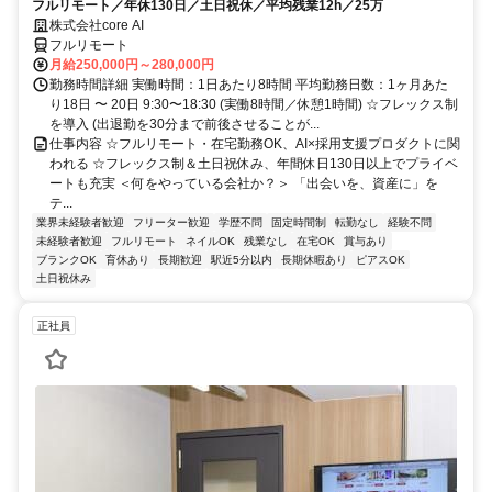
フルリモート／年休130日／土日祝休／平均残業12h／25万
株式会社core AI
フルリモート
月給250,000円～280,000円
勤務時間詳細 実働時間：1日あたり8時間 平均勤務日数：1ヶ月あた
り18日 〜 20日 9:30〜18:30 (実働8時間／休憩1時間) ☆フレックス制
を導入 (出退勤を30分まで前後させることが...
仕事内容 ☆フルリモート・在宅勤務OK、AI×採用支援プロダクトに関
われる ☆フレックス制＆土日祝休み、年間休日130日以上でプライベ
ートも充実 ＜何をやっている会社か？＞ 「出会いを、資産に」を
テ...
業界未経験者歓迎
フリーター歓迎
学歴不問
固定時間制
転勤なし
経験不問
未経験者歓迎
フルリモート
ネイルOK
残業なし
在宅OK
賞与あり
ブランクOK
育休あり
長期歓迎
駅近5分以内
長期休暇あり
ピアスOK
土日祝休み
正社員