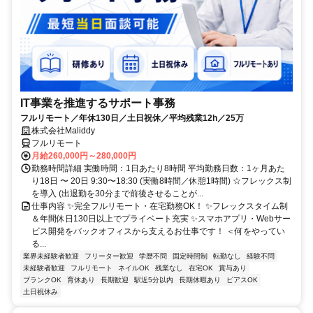
IT事業を推進するサポート事務
フルリモート／年休130日／土日祝休／平均残業12h／25万
株式会社Maliddy
フルリモート
月給260,000円～280,000円
勤務時間詳細 実働時間：1日あたり8時間 平均勤務日数：1ヶ月あた
り18日 〜 20日 9:30〜18:30 (実働8時間／休憩1時間) ☆フレックス制
を導入 (出退勤を30分まで前後させることが...
仕事内容 ✨完全フルリモート・在宅勤務OK！ ✨フレックスタイム制
＆年間休日130日以上でプライベート充実 ✨スマホアプリ・Webサー
ビス開発をバックオフィスから支えるお仕事です！ ＜何をやってい
る...
業界未経験者歓迎
フリーター歓迎
学歴不問
固定時間制
転勤なし
経験不問
未経験者歓迎
フルリモート
ネイルOK
残業なし
在宅OK
賞与あり
ブランクOK
育休あり
長期歓迎
駅近5分以内
長期休暇あり
ピアスOK
土日祝休み