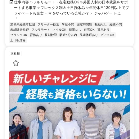
仕事内容 ✨フルリモート・在宅勤務OK ✨外国人材の日本就業をサポ
ートする事業 ✨フレックス制＆土日祝休み ✨年間休日130日以上でプ
ライベートも充実 ＜何をやっている会社か？＞ ジャパゲートは、
「...
業界未経験者歓迎
フリーター歓迎
学歴不問
固定時間制
転勤なし
経験不問
未経験者歓迎
フルリモート
ネイルOK
残業なし
在宅OK
賞与あり
ブランクOK
育休あり
長期歓迎
駅近5分以内
長期休暇あり
ピアスOK
土日祝休み
正社員