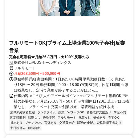
フルリモートOK|プライム上場企業100%子会社|反響
営業
完全在宅勤務★月給26.8万円～★100%反響のみ
株式会社LiPLUSホールディングス
フルリモート
月給268,500円～500,000円
勤務時間詳細 実働時間：1日あたり8時間 平均勤務日数：1ヶ月あた
り18日 〜 20日 勤務時間／9:00～18:00 (実働8時間、休憩1時間) ※ほ
ぼ残業なし、定時で業務が終了することがほとん...
仕事内容 ⭐この求人のアピールポイント⭐ ✅フルリモート勤務OKで出
社の必要なし ✅月給26.8万円～50万円 ✅年間休日120日以上 ✅ほぼ残
業なし、プライベート充実 ✅創業以来、増収増益を続ける成...
業界未経験者歓迎
ランチタイム
副業・WワークOK
資格取得支援あり
学歴不問
固定時間制
転勤なし
経験不問
フルリモート
残業なし
研修あり
在宅OK
賞与あり
ブランクOK
育休あり
交通費支給
駅近5分以内
資格取得手当あり
土日祝休み
服装自由