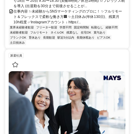
り18日 〜 20日 9:30〜18:30 (実働8時間／休憩1時間) ☆フレックス制
を導入 (出退勤を30分まで前後させることが...
仕事内容 ✨未経験からSNSマーケティングのプロに！ ✨フルリモー
ト＆フレックスで柔軟な働き方🏢 ✨土日休み(年休130日)、残業月
10h程度 ✅Instagramアカウント ↓ https:/...
業界未経験者歓迎
フリーター歓迎
学歴不問
固定時間制
転勤なし
経験不問
未経験者歓迎
フルリモート
ネイルOK
残業なし
在宅OK
賞与あり
ブランクOK
育休あり
長期歓迎
駅近5分以内
長期休暇あり
ピアスOK
土日祝休み
派遣社員