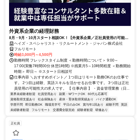
外資系企業の経理財務
8月・9月・10月スタート相談OK！【外資系企業／正社員登用の可能性
大／700万～800万／リモート勤務OK】経理財務
ヘイズ・スペシャリスト・リクルートメント・ジャパン株式会社
フルリモート
時給3,000円～4,500円
勤務時間 フレックスタイム制度 ＜勤務時間について＞ 9:00～
17:00(実働7時間00分 休憩1時間) ※残業月5～10時間程度 ＜勤務開始
時期＞ 即日～ ※スタート日相談可
仕事内容 ＼おすすめポイント／ 1つ目はリモート勤務OKのお仕事で
す。 2つ目は経験、英語スキルを活かせるお仕事です。 3つ目は正社
員登用の可能性大の求人です。 【 仕事内容 】 ・資金管理業務（日...
業界未経験者歓迎
社員登用あり
副業・WワークOK
60代も応募可
資格取得支援あり
社会保険あり
産休・育休取得実績あり
バイク通勤OK
学歴不問
即日勤務OK
職場見学可
平日のみOK
賞与年1回あり
経験不問
英語
未経験者歓迎
フルリモート
交通費全額支給
経験者歓迎
研修あり
正社員