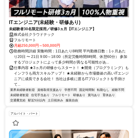
ITエンジニア(未経験・研修あり)
未経験者30名限定採用／研修3ヵ月【ITエンジニア】
株式会社クラウドテック
フルリモート
月給250,000円～500,000円
勤務時間詳細 実働時間：1日あたり8時間 平均勤務日数：1ヶ月あた
り20日 〜 21日 9:00～18:00（所定労働時間8時間、休憩60分） 参加
するプロジェクトによって多少時間が異なる可能性があ...
仕事内容 ★3ヵ月の研修からスタート！ ★開発（プログラミング）も
インフラも両方スキルアップ！ ★未経験から市場価値の高いITエンジ
ニアに成長できる会社！ 当社は多岐に渡るITプロジェクトを手掛け
て...
業界未経験者歓迎
資格取得支援あり
学歴不問
固定時間制
転勤なし
経験不問
未経験者歓迎
住宅手当あり
フルリモート
研修あり
賞与あり
育休あり
交通費支給
駅近5分以内
土日祝休み
服装自由
アルバイト・パート