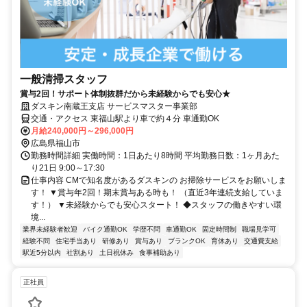
一般清掃スタッフ
賞与2回！サポート体制抜群だから未経験からでも安心★
ダスキン南蔵王支店 サービスマスター事業部
交通・アクセス 東福山駅より車で約４分 車通勤OK
月給240,000円～296,000円
広島県福山市
勤務時間詳細 実働時間：1日あたり8時間 平均勤務日数：1ヶ月あた
り21日 9:00～17:30
仕事内容 CMで知名度があるダスキンの お掃除サービスをお願いしま
す！ ▼賞与年2回！期末賞与ある時も！ （直近3年連続支給していま
す！） ▼未経験からでも安心スタート！ ◆スタッフの働きやすい環
境...
業界未経験者歓迎
バイク通勤OK
学歴不問
車通勤OK
固定時間制
職場見学可
経験不問
住宅手当あり
研修あり
賞与あり
ブランクOK
育休あり
交通費支給
駅近5分以内
社割あり
土日祝休み
食事補助あり
正社員