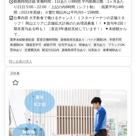
勤務時間詳細 実働時間：1日あたり8時間 平均勤務日数：1ヶ月あた
り21日 5:00～22:00 ・上記の内8時間（シフト制） ・残業平均14時
間（2021年実績） ※繁忙期以外は平均月0～15時間...
仕事内容 大手飲食で働けるチャンス！ ミスタードーナツの店舗スタ
ッフ！ 岡山エリアに店舗拡大計画のため増員募集！！ ▼賞与年2回！
期末賞与ある時も！ （直近3年連続支給しています！） ▼未経験から
で...
業界未経験者歓迎
変形労働時間制
資格取得支援あり
バイク通勤OK
学歴不問
車通勤OK
職場見学可
経験不問
住宅手当あり
研修あり
賞与あり
ブランクOK
育休あり
交通費支給
駅近5分以内
資格取得手当あり
社割あり
食事補助あり
同じ企業の求人
正社員