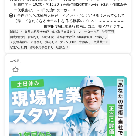
勤務時間＞ 10:30～翌11:30（実働時間20時間45分） (休憩4時間15分
※仮眠含む） ～1日の流れの一例～ 10...
仕事内容 ＼＼未経験大歓迎！／／ さりげなく寄り添うおもてなしで
【帰ってきたくなるホテル】を 作る接客のプロへ✨ ＝＝＝＝＝＝＝
＝＝＝＝＝＝＝＝ 東横INN福山駅新幹線南口には、 観光やビジネ...
制服あり
業界未経験者歓迎
資格取得支援あり
フリーター歓迎
学歴不問
固定時間制
転勤なし
経験不問
未経験者歓迎
経験者歓迎
残業なし
有資格者歓迎
研修あり
賞与あり
ブランクOK
育休あり
交通費支給
駅近5分以内
資格取得手当あり
社割あり
正社員