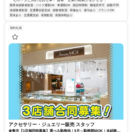
心◎ ✅人と関わるお仕事！ 接客・営業の経験が生かせる ...
業界未経験者歓迎
バイク通勤OK
車通勤OK
固定時間制
職場見学可
経験不問
未経験者歓迎
交通費全額支給
経験者歓迎
研修あり
賞与あり
ブランクOK
育休あり
交通費支給
長期歓迎
長期休暇あり
契約社員
アクセサリー・ジュエリー販売 スタッフ
倉敷市【3店舗同時募集】選べる勤務地｜9月～勤務開始OK｜未経験歓