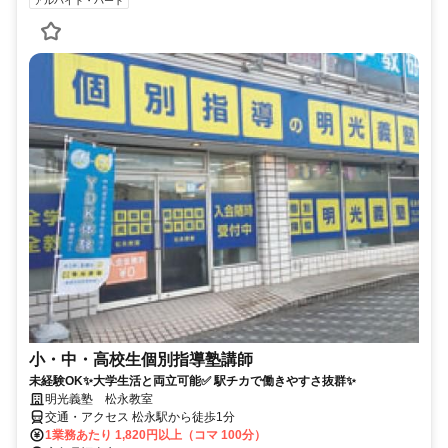
アルバイト・パート
小・中・高校生個別指導塾講師
未経験OK✨大学生活と両立可能✅ 駅チカで働きやすさ抜群✨
明光義塾 松永教室
交通・アクセス 松永駅から徒歩1分
1業務あたり 1,820円以上（コマ 100分）