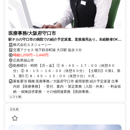
医療事務/大阪府守口市
駅チカの守口市の病院での紹介予定派遣。直接雇用あり。未経験者OK！
直接雇用時は賞与４ヶ月あり！
株式会社エヌジェーシー
交通アクセス 地下鉄谷町線 大日駅 徒歩３分
時給1,250円～1,440円
広島県福山市
勤務曜日・時間 【月～金】 ① ８：４５ ～ １７：００（休憩６０
分） ② ８：１５ ～ １６：３０（休憩６０分） 【土曜日】※第1、第
3、第5 ① ８：４５ ～ １３：００（休憩０分） ※月...
募集要項 職種 医療事務／大阪府守口市 雇用形態 紹介予定派遣 仕事
内容 【医療事務】 ・受付、案内 ・算定業務（入院・外来） ・料金収
納 ・保険請求業務 ・その他関連業務 【医師事務...
シフト制
正社員