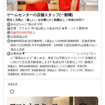
ゲームセンターの店舗スタッフ(一般職)
明るく元気に「楽しい」を仕事に✨｜転勤なし｜年休120日〜
あみぱらんど 福山店 (24)
交通・アクセス JR 福山駅より徒歩20分 ★車・バイク通勤OK
月給250,000円以上
広島県福山市
勤務時間詳細 総労働時間：1週あたり40時間 勤務時間：店舗営業時
間内で1日8時間 月平均残業時間：16時間 ※固定残業代は残業がない
場合も支給
仕事内容 ◤￣￣￣￣￣￣￣￣￣￣￣￣￣￣￣￣￣￣ “いつでも”“すぐ
に”“家族みんなで” 楽しめる、身近でお手軽なテーマパーク 店舗拡大
に向けて正社員大幅増員します‼ ”転居を伴う転勤なし”の一般職大...
制服あり
業界未経験者歓迎
資格取得支援あり
バイク通勤OK
学歴不問
車通勤OK
経験不問
未経験者歓迎
研修あり
賞与あり
ブランクOK
育休あり
交通費支給
駅近5分以内
シフト制
派遣社員