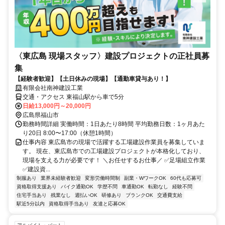
〈東広島 現場スタッフ〉建設プロジェクトの正社員募
集
【経験者歓迎】【土日休みの現場】【通勤車貸与あり！】
有限会社南神建設工業
交通・アクセス 東福山駅から車で5分
日給13,000円～20,000円
広島県福山市
勤務時間詳細 実働時間：1日あたり8時間 平均勤務日数：1ヶ月あた
り20日 8:00〜17:00（休憩1時間）
仕事内容 東広島市の現場で活躍する工場建設作業員を募集していま
す。 現在、東広島市での工場建設プロジェクトが本格化しており、
現場を支える力が必要です！ ＼お任せするお仕事／ ✅足場組立作業
✅建設資...
制服あり
業界未経験者歓迎
変形労働時間制
副業・WワークOK
60代も応募可
資格取得支援あり
バイク通勤OK
学歴不問
車通勤OK
転勤なし
経験不問
住宅手当あり
残業なし
週払いOK
研修あり
ブランクOK
交通費支給
駅近5分以内
資格取得手当あり
友達と応募OK