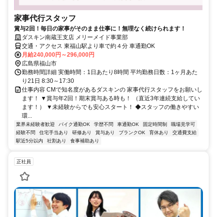
家事代行スタッフ
賞与2回！毎日の家事がそのまま仕事に！無理なく続けられます！
ダスキン南蔵王支店 メリーメイド事業部
交通・アクセス 東福山駅より車で約４分 車通勤OK
月給240,000円～296,000円
広島県福山市
勤務時間詳細 実働時間：1日あたり8時間 平均勤務日数：1ヶ月あた
り21日 8:30～17:30
仕事内容 CMで知名度があるダスキンの 家事代行スタッフをお願いし
ます！ ▼賞与年2回！期末賞与ある時も！ （直近3年連続支給してい
ます！） ▼未経験からでも安心スタート！ ◆スタッフの働きやすい
環...
業界未経験者歓迎
バイク通勤OK
学歴不問
車通勤OK
固定時間制
職場見学可
経験不問
住宅手当あり
研修あり
賞与あり
ブランクOK
育休あり
交通費支給
駅近5分以内
社割あり
食事補助あり
正社員