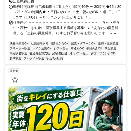
広島県福山市
勤務時間詳細 総労働時間：1週あたり1時間40分 〜 30時間 ◆16：30
～21：20の時間内◆ ＊平日のみＯＫ ＊土・祝のみOK ＊週1日、1日
1コマ（100分）～ＯＫ ＊シフトは1か月ごと ＊...
仕事内容 ＝＝＝＝＝＝＝＝＝＝＝＝＝＝＝＝＝＝＝＝ 小学生・中学
生・高校生を対象に 個別指導する講師を募集中♪ 「あなたの得意科
目」を「生徒の得意科目」 にするお手伝いをお願いします！ ＝＝
＝...
扶養内勤務OK
社員登用あり
週1日からOK
副業・WワークOK
主婦・主夫歓迎
フリーター歓迎
バイク通勤OK
シフト自由
車通勤OK
平日のみOK
学生歓迎
未経験者歓迎
交通費全額支給
経験者歓迎
月1シフト提出
夕方
ブランクOK
長期歓迎
フルタイム歓迎
駅近5分以内
正社員