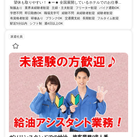
望休も取りやすい！ ★ー★ 全国展開しているホテルでのお仕事...
制服あり
業界未経験者歓迎
主婦・主夫歓迎
フリーター歓迎
バイク通勤OK
学歴不問
即日勤務OK
職場見学可
経験不問
未経験者歓迎
経験者歓迎
有資格者歓迎
研修あり
ブランクOK
交通費支給
長期歓迎
フルタイム歓迎
駅近5分以内
シフト制
週4日以上OK
派遣社員