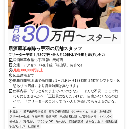
居酒屋革命酔っ手羽の店舗スタッフ
フリーター卒業！月30万円×最大月10日休で仕事も遊びも全力
居酒屋革命 酔っ手羽 福山元町店
交通・アクセス JR在来線「福山駅」徒歩5分
月給300,000円以上
広島県福山市
勤務時間詳細 総労働時間：1ヶ月あたり173時間 24時間シフト制・休
憩あり ※店舗により営業時間は異なります。
仕事内容 「ずっと今のままでいいのかな」 …そんな不安、ここで終
わりにしませんか？ 「正社員になりたいけど、 自由がなくなるのは
イヤ」 「フリーターの自分って ちゃんと評価してもらえるのかな」
...
制服あり
業界未経験者歓迎
変形労働時間制
ランチタイム
主婦・主夫歓迎
フリーター歓迎
学歴不問
経験不問
未経験者歓迎
住宅手当あり
ネイルOK
研修あり
賞与あり
ブランクOK
育休あり
交通費支給
まかないあり
長期歓迎
駅近5分以内
社割あり