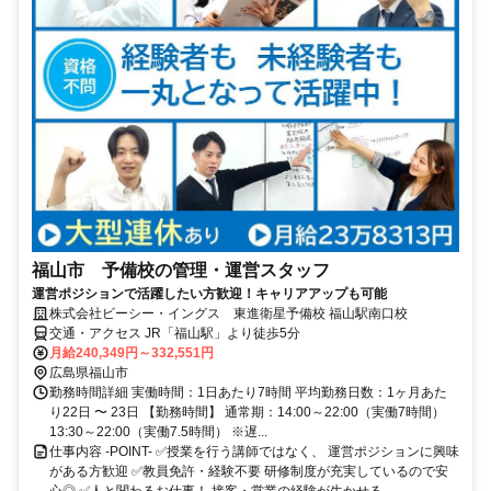
福山市 予備校の管理・運営スタッフ
運営ポジションで活躍したい方歓迎！キャリアアップも可能
株式会社ビーシー・イングス 東進衛星予備校 福山駅南口校
交通・アクセス JR「福山駅」より徒歩5分
月給240,349円～332,551円
広島県福山市
勤務時間詳細 実働時間：1日あたり7時間 平均勤務日数：1ヶ月あた
り22日 〜 23日 【勤務時間】 通常期：14:00～22:00（実働7時間）
13:30～22:00（実働7.5時間） ※遅...
仕事内容 -POINT- ✅授業を行う講師ではなく、 運営ポジションに興味
がある方歓迎 ✅教員免許・経験不要 研修制度が充実しているので安