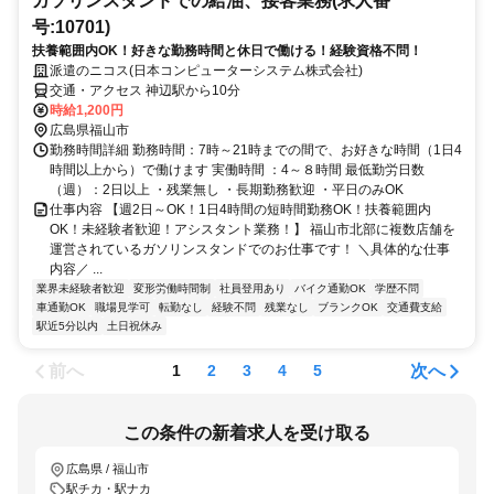
ガソリンスタンドでの給油、接客業務(求人番
号:10701)
扶養範囲内OK！好きな勤務時間と休日で働ける！経験資格不問！
派遣のニコス(日本コンピューターシステム株式会社)
交通・アクセス 神辺駅から10分
時給1,200円
広島県福山市
勤務時間詳細 勤務時間：7時～21時までの間で、お好きな時間（1日4
時間以上から）で働けます 実働時間 ：4～８時間 最低勤労日数
（週）：2日以上 ・残業無し ・長期勤務歓迎 ・平日のみOK
仕事内容 【週2日～OK！1日4時間の短時間勤務OK！扶養範囲内
OK！未経験者歓迎！アシスタント業務！】 福山市北部に複数店舗を
運営されているガソリンスタンドでのお仕事です！ ＼具体的な仕事
内容／ ...
業界未経験者歓迎
変形労働時間制
社員登用あり
バイク通勤OK
学歴不問
車通勤OK
職場見学可
転勤なし
経験不問
残業なし
ブランクOK
交通費支給
駅近5分以内
土日祝休み
前へ
次へ
1
2
3
4
5
この条件の新着求人を受け取る
広島県 / 福山市
駅チカ・駅ナカ