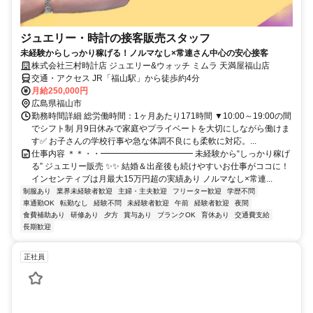
ジュエリー・時計の接客販売スタッフ
未経験からしっかり稼げる！ノルマなし×常連さん中心の安心接客
株式会社三村時計店 ジュエリー&ウォッチ ミムラ 天満屋福山店
交通・アクセス JR「福山駅」から徒歩約4分
月給250,000円
広島県福山市
勤務時間詳細 総労働時間：1ヶ月あたり171時間 ▼10:00～19:00の間
でシフト制 月9日休みで家庭やプライベートを大切にしながら働けま
す✅ お子さんの学校行事や急な体調不良にも柔軟に対応。...
仕事内容 ＊＊・・━━━━━━━━━━━ 未経験から“しっかり稼げ
る” ジュエリー販売 ✨✨ 結婚＆出産後も続けやすいお仕事がココに！
インセンティブは月最大15万円超の実績あり ノルマなし×常連...
制服あり
業界未経験者歓迎
主婦・主夫歓迎
フリーター歓迎
学歴不問
車通勤OK
転勤なし
経験不問
未経験者歓迎
午前
経験者歓迎
夜間
食費補助あり
研修あり
夕方
賞与あり
ブランクOK
育休あり
交通費支給
長期歓迎
正社員