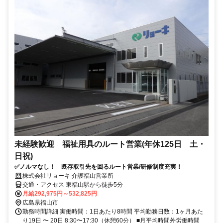
未経験歓迎 福祉用具のルート営業(年休125日 土・
日祝)
✅ノルマなし！ 既存取引先を回るルート営業/研修制度充実！
株式会社リョーキ 介護福山営業所
交通・アクセス 東福山駅から徒歩5分
月給292,975円～532,825円
広島県福山市
勤務時間詳細 実働時間：1日あたり8時間 平均勤務日数：1ヶ月あた
り19日 〜 20日 8:30〜17:30（休憩60分） ■月平均時間外労働時間