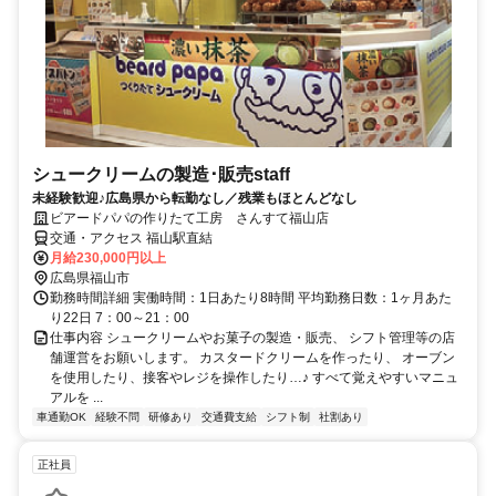
シュークリームの製造･販売staff
未経験歓迎♪広島県から転勤なし／残業もほとんどなし
ビアードパパの作りたて工房 さんすて福山店
交通・アクセス 福山駅直結
月給230,000円以上
広島県福山市
勤務時間詳細 実働時間：1日あたり8時間 平均勤務日数：1ヶ月あた
り22日 7：00～21：00
仕事内容 シュークリームやお菓子の製造・販売、 シフト管理等の店
舗運営をお願いします。 カスタードクリームを作ったり、 オーブン
を使用したり、接客やレジを操作したり…♪ すべて覚えやすいマニュ
アルを ...
車通勤OK
経験不問
研修あり
交通費支給
シフト制
社割あり
正社員