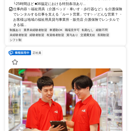
└25時間ほど ■36協定における特別条項あり...
仕事内容 ✨福祉用具（介護ベッド・車いす・歩行器など）を介護保険
でレンタルする仕事を支える「ルート営業」です✨ ✅どんな営業？ ・
お客様は地域の福祉用具貸与事業所・販売店 介護保険でレンタルで
きる福...
制服あり
業界未経験者歓迎
車通勤OK
職場見学可
転勤なし
経験不問
未経験者歓迎
経験者歓迎
有資格者歓迎
賞与あり
交通費支給
長期歓迎
シフト制
正社員