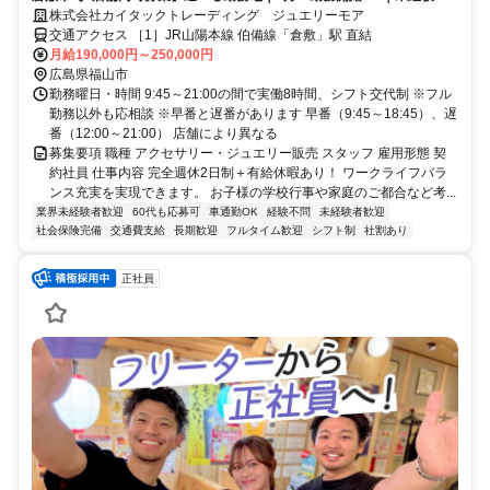
迎｜ノルマなし｜インセンティブあり
株式会社カイタックトレーディング ジュエリーモア
交通アクセス ［1］JR山陽本線 伯備線「倉敷」駅 直結
月給190,000円～250,000円
広島県福山市
勤務曜日・時間 9:45～21:00の間で実働8時間、シフト交代制 ※フル
勤務以外も応相談 ※早番と遅番があります 早番（9:45～18:45）、遅
番（12:00～21:00） 店舗により異なる
募集要項 職種 アクセサリー・ジュエリー販売 スタッフ 雇用形態 契
約社員 仕事内容 完全週休2日制＋有給休暇あり！ ワークライフバラ
ンス充実を実現できます。 お子様の学校行事や家庭のご都合など考...
業界未経験者歓迎
60代も応募可
車通勤OK
経験不問
未経験者歓迎
社会保険完備
交通費支給
長期歓迎
フルタイム歓迎
シフト制
社割あり
正社員