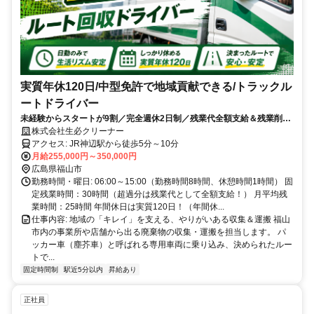
実質年休120日/中型免許で地域貢献できる/トラックル
ートドライバー
未経験からスタートが9割／完全週休2日制／残業代全額支給＆残業削減
で働きやすさ重視
株式会社生必クリーナー
アクセス: JR神辺駅から徒歩5分～10分
月給255,000円～350,000円
広島県福山市
勤務時間・曜日: 06:00～15:00（勤務時間8時間、休憩時間1時間） 固
定残業時間：30時間（超過分は残業代として全額支給！） 月平均残
業時間：25時間 年間休日は実質120日！（年間休...
仕事内容: 地域の「キレイ」を支える、やりがいある収集＆運搬 福山
市内の事業所や店舗から出る廃棄物の収集・運搬を担当します。 パ
ッカー車（塵芥車）と呼ばれる専用車両に乗り込み、決められたルー
トで...
固定時間制
駅近5分以内
昇給あり
正社員