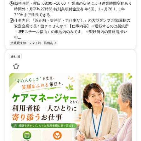
勤務時間・曜日: 08:00〜16:00 ＊ 業務の状況により終業時間変動あり
時間外：月平均27時間 特別条項付協定有 年6回、1ヶ月78H、1年
720Hまで延長できる。
仕事内容: 「近距離・短時間・力仕事なし」の大型ダンプ 地域屈指の
安定企業で長く働きませんか？ 【仕事内容】 ✅運転するのは製鉄所
（JFEスチール福山）の敷地内のみです。 ✅製鉄所内の道路清掃や
排...
交通費支給
シフト制
昇給あり
正社員