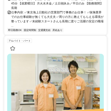
45分 【就業曜日】 月火水木金／土日祝休み／平日のみ 【勤務期間】
長期
仕事内容: ✅東京海上日動社の営業部門で事務のお仕事！ ✅保険業界
でのお仕事経験が無くても大丈夫 ✅周りの方に教えてもらえる環境が
整っています ✅未経験スタートさんも長期に渡りご活躍の安定の職場
...
即日勤務OK
固定時間制
交通費支給
昇給あり
アルバイト・パート