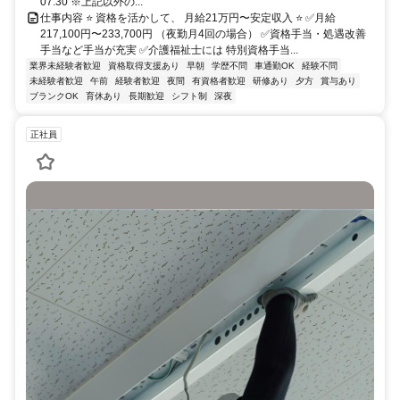
07:30 ※上記以外の...
仕事内容 ⭐ 資格を活かして、 月給21万円〜安定収入 ⭐ ✅月給
217,100円〜233,700円 （夜勤月4回の場合） ✅資格手当・処遇改善
手当など手当が充実 ✅介護福祉士には 特別資格手当...
業界未経験者歓迎
資格取得支援あり
早朝
学歴不問
車通勤OK
経験不問
未経験者歓迎
午前
経験者歓迎
夜間
有資格者歓迎
研修あり
夕方
賞与あり
ブランクOK
育休あり
長期歓迎
シフト制
深夜
正社員