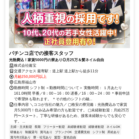
パチンコ店での接客スタッフ
光熱費込！家賃5000円の寮あり◎月25万＆髪ネイル自由
株式会社備宝
交通アクセス 最寄駅：道上駅 道上駅から徒歩11分
月給250,000円以上
広島県福山市
勤務時間 シフト制 ＜勤務時間について＞ 実働時間： １月あたり
161.0時間 早番／8：00～16：00 遅番／16：00～24：00 ＊事前申請
で希望休も取れます。 ＊その他のシフトの融...
仕事内容 ＼ココが当社の魅力／ ▢格安の寮完備：光熱費込みで家賃
月5,000円！住み込み希望の方も歓迎です。 ▢未経験歓迎：月給25万
円〜スタート。丁寧な研修があるため、接客未経験からでも安心で
す。 ...
主婦・主夫歓迎
長期
フリーター歓迎
未経験者歓迎
経験者歓迎
ネイルOK
研修あり
制服貸与
賞与あり
ブランクOK
交通費支給
シフト制
昇給あり
賞与年2回あり
寮・社宅あり
髪型・髪色自由