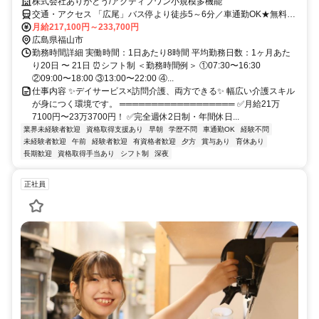
株式会社ありがとう/アクティブワン小規模多機能
交通・アクセス 「広尾」バス停より徒歩5～6分／車通勤OK★無料駐
車場あり
月給217,100円～233,700円
広島県福山市
勤務時間詳細 実働時間：1日あたり8時間 平均勤務日数：1ヶ月あた
り20日 〜 21日 ⏰シフト制 ＜勤務時間例＞ ①07:30〜16:30
②09:00〜18:00 ③13:00〜22:00 ④...
仕事内容 ✨デイサービス×訪問介護、両方できる✨ 幅広い介護スキル
が身につく環境です。 ══════════════════ ✅月給21万
7100円〜23万3700円！ ✅完全週休2日制・年間休日...
業界未経験者歓迎
資格取得支援あり
早朝
学歴不問
車通勤OK
経験不問
未経験者歓迎
午前
経験者歓迎
有資格者歓迎
夕方
賞与あり
育休あり
長期歓迎
資格取得手当あり
シフト制
深夜
正社員