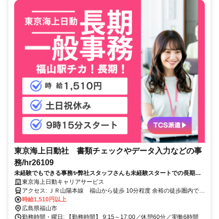
東京海上日動社 書類チェックやデータ入力などの事
務/hr26109
未経験でもできる事務✨弊社スタッフさんも未経験スタートでの長期勤
務が叶いました✨専用システム使用で複雑なExcel等のスキルは不要です
東京海上日動キャリアサービス
✅
アクセス: ＪＲ山陽本線 福山から徒歩 10分程度 余裕の徒歩圏内で
す！
時給1,510円以上
広島県福山市
勤務時間・曜日: 【勤務時間】 9:15～17:00／休憩60分／実働6時間