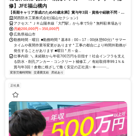
修】JFE福山構内
【長期キャリア形成のため40歳未満】賞与年3回・資格や経験不問・転
勤なし・家族手当など福利厚生充実◎
関西防水工業株式会社(福山セクション)
アクセス: * ＪＲ山陽本線「大門駅」から車で5分 * 無料駐車場あり
月給200,000円～350,000円
広島県福山市
勤務時間・曜日: ■勤務時間 * 基本8：00～17：00(休憩60分) * サマー
タイムや夜間作業等変更があります * 工事の都合により時間外勤務が
発生することがあります ■曜日 * 月～金...
仕事内容: ＼ 未経験から年収700万円を目指す！社会インフラを支え
る防水・削孔アンカー・コンクリート補修工 ／ 有給取得率99.1％＆
賞与年3回！倉敷に根ざして働く安定の正社員✨ ✼┈┈┈┈┈...
変形労働時間制
交通費支給
昇給あり
正社員