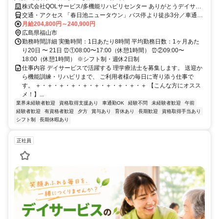
株式会社QOLサービス/多機能リハビリセンター ありがとうデイサー
ビス
交通・アクセス 「春日池ニュータウン」バス停より徒歩3分／車通勤
OK★無料駐車場あり
月給204,800円～240,900円
広島県福山市
勤務時間詳細 実働時間：1日あたり8時間 平均勤務日数：1ヶ月あた
り20日 〜 21日 ⏰①08:00〜17:00（休憩1時間） ⏰②09:00〜
18:00（休憩1時間） ※シフト制・週休2日制
仕事内容 デイサービスで活躍する 理学療法士を募集します。 送迎か
ら機能訓練・リハビリまで、 ご利用者様の毎日に寄り添う仕事で
す。 ＋・＋・＋・＋・＋・＋・＋・＋・＋・＋ 【こんな方にオスス
メ！】...
業界未経験者歓迎
資格取得支援あり
車通勤OK
経験不問
未経験者歓迎
午前
経験者歓迎
有資格者歓迎
夕方
賞与あり
育休あり
長期歓迎
資格取得手当あり
シフト制
長期休暇あり
正社員