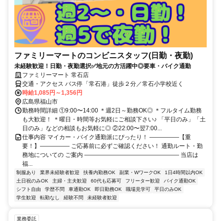
ファミリーマートのコンビニスタッフ(日勤・夜勤)
未経験歓迎！日勤・夜勤選択✅地元の方活躍中◎要車・バイク通勤
ファミリーマート 常石店
交通・アクセス バス停「常石港」徒歩２分／常石小学校近く
時給1,085円～1,356円
広島県福山市
勤務時間詳細 ①9:00〜14:00 ＊週2日～勤務OK◎ ＊フルタイム勤務
も大歓迎！ ＊曜日・時間等お気軽にご相談下さい♪ 「平日のみ」「土
日のみ」などの相談もお気軽に◎ ②22:00〜翌7:00...
仕事内容 マイカー・バイク通勤派にぴったり！ ―――――【重
要！】――――― ご応募前に必ずご確認ください！ 通勤ルート・勤
務地についての ご案内 ―――――――――――――――― 当店は
福...
制服あり
業界未経験者歓迎
扶養内勤務OK
副業・WワークOK
1日4時間以内OK
土日祝のみOK
主婦・主夫歓迎
60代も応募可
フリーター歓迎
バイク通勤OK
シフト自由
学歴不問
車通勤OK
即日勤務OK
職場見学可
平日のみOK
学生歓迎
転勤なし
経験不問
未経験者歓迎
業務委託