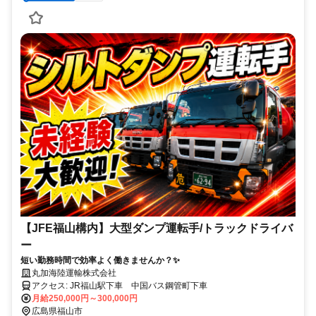
【JFE福山構内】大型ダンプ運転手/トラックドライバ
ー
短い勤務時間で効率よく働きませんか？✨
丸加海陸運輸株式会社
アクセス: JR福山駅下車 中国バス鋼管町下車
月給250,000円～300,000円
広島県福山市