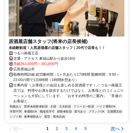
居酒屋店舗スタッフ(将来の店長候補)
未経験歓迎！人気居酒屋の店舗スタッフ｜20代で店長も！！
つるべ南蔵王店
交通・アクセス 東福山駅から徒歩18分
月給261,000円～381,000円
広島県福山市
勤務時間詳細 総労働時間：1ヶ月あたり170時間 勤務時間：9:00～
23:00の間で1日8時間（1時間休憩あり）
仕事内容 ＼お客様との会話も楽しめる居酒屋です！／ つるべ南蔵王
店では、料理やお酒を提供するだけではなく、お客様とのコミュニケ
ーションも大切にしています。 「おすすめ料理のご案内」 「常連の
お客様と...
制服あり
業界未経験者歓迎
主婦・主夫歓迎
フリーター歓迎
バイク通勤OK
学歴不問
車通勤OK
職場見学可
経験者歓迎
賞与あり
ブランクOK
交通費支給
シフト制
食事補助あり
髪型・髪色自由
前へ
次へ
1
2
3
4
5