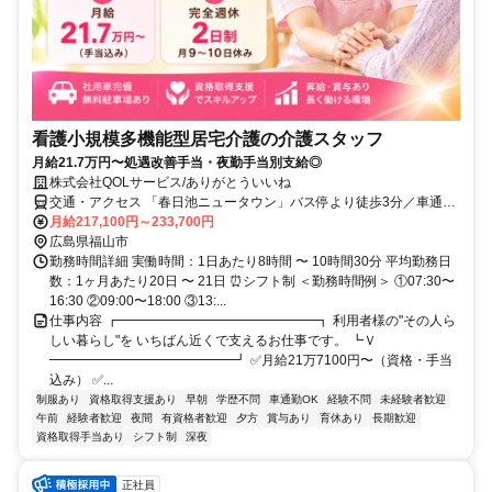
看護小規模多機能型居宅介護の介護スタッフ
月給21.7万円〜処遇改善手当・夜勤手当別支給◎
株式会社QOLサービス/ありがとういいね
交通・アクセス 「春日池ニュータウン」バス停より徒歩3分／車通勤
OK★無料駐車場あり
月給217,100円～233,700円
広島県福山市
勤務時間詳細 実働時間：1日あたり8時間 〜 10時間30分 平均勤務日
数：1ヶ月あたり20日 〜 21日 ⏰シフト制 ＜勤務時間例＞ ①07:30〜
16:30 ②09:00〜18:00 ③13:...
仕事内容 ┏━━━━━━━━━━━━━━━┓ 利用者様の"その人ら
しい暮らし"を いちばん近くで支えるお仕事です。 ┗Ｖ
━━━━━━━━━━━━━━┛ ✅月給21万7100円〜（資格・手当
込み） ✅...
制服あり
資格取得支援あり
早朝
学歴不問
車通勤OK
経験不問
未経験者歓迎
午前
経験者歓迎
夜間
有資格者歓迎
夕方
賞与あり
育休あり
長期歓迎
資格取得手当あり
シフト制
深夜
正社員