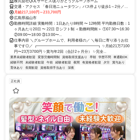
株式会社QOLサービス/ありがとうグループホーム
交通・アクセス 「春日池ニュータウン」バス停より徒歩1～2分／車
通勤OK★無料駐車場あり
月給217,100円～233,700円
広島県福山市
勤務時間詳細 実働時間：1日あたり8時間 〜 12時間 平均勤務日数：1
ヶ月あたり20日 〜 22日 ⏰シフト制 ＜勤務時間例＞ ①07:30〜16:30
②09:00〜18:00 ③13:00〜...
仕事内容 ＼グループホームで、利用者様の／ ＼毎日に寄り添うお仕
事です◎／ ┏━━━━━━━━━━━━━━━━┓ ✨月給21万7100
円〜23万3700円 ✨賞与年2回（合計2ヶ月分） ✨完全...
業界未経験者歓迎
変形労働時間制
資格取得支援あり
早朝
学歴不問
車通勤OK
経験不問
未経験者歓迎
午前
経験者歓迎
夜間
有資格者歓迎
夕方
賞与あり
育休あり
長期歓迎
資格取得手当あり
深夜
正社員