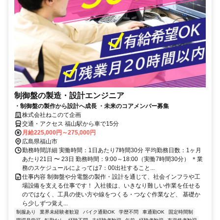
制御盤の製造・設計エンジニア
・制御盤の製作から設計へ成長 ・未来のコアメンバー募集
株式会社ねこのて企画
交通・アクセス 福山駅から車で15分
月給225,000円～275,000円
広島県福山市
勤務時間詳細 実働時間：1日あたり7時間30分 平均勤務日数：1ヶ月
あたり21日 〜 23日 勤務時間：9:00～18:00（実働7時間30分） ＊業
務のスケジュールによっては7：00出社すること...
仕事内容 制御盤や分電盤の製作・設計を通じて、社会インフラや工
場設備を支える仕事です！ 入社後は、いきなり難しい作業を任せる
のではなく、工具の使い方や線をつくる・つなぐ作業など、 基礎か
ら少しずつ覚え...
制服あり
業界未経験者歓迎
バイク通勤OK
学歴不問
車通勤OK
固定時間制