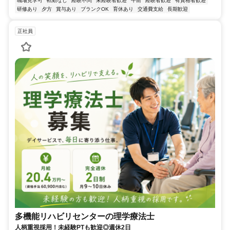
職場見学可
転勤なし
経験不問
未経験者歓迎
午前
経験者歓迎
有資格者歓迎
研修あり
夕方
賞与あり
ブランクOK
育休あり
交通費支給
長期歓迎
正社員
多機能リハビリセンターの理学療法士
人柄重視採用！未経験PTも歓迎◎週休2日