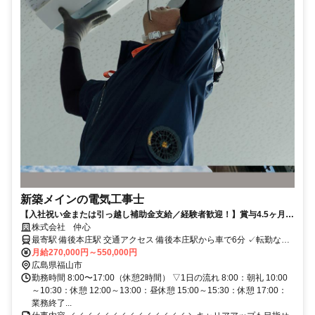
新築メインの電気工事士
【入社祝い金または引っ越し補助金支給／経験者歓迎！】賞与4.5ヶ月分
＆各種手当充実／土日祝休み
株式会社 仲心
最寄駅 備後本庄駅 交通アクセス 備後本庄駅から車で6分 ✓転勤なし
月給270,000円～550,000円
✓出張ほぼなし ✓車通勤OK ✓バイク通勤OK ※無料の駐車場完備
広島県福山市
勤務時間 8:00〜17:00（休憩2時間） ▽1日の流れ 8:00：朝礼 10:00
～10:30：休憩 12:00～13:00：昼休憩 15:00～15:30：休憩 17:00：
業務終了...