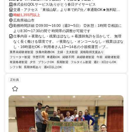
株式会社QOLサービス/ありがとう春日デイサービス
交通・アクセス 「東福山駅」より車で約7分／車通勤OK★無料駐車
場あり
時給1,355円以上
広島県福山市
勤務時間詳細 ⏰09:00〜16:00（週3〜5日） ⏰休憩：1時間 ⏰相談に
より8:30〜17:30の間で 時間帯の調整が可能です
仕事内容 ⭐ 夜勤なし・残業ほぼなし ⭐ 看護師免許を活かして、 無理
なく長く働ける環境です。 ✅夜勤なし・オンコールなし ✅残業ほぼな
し・16時退社OK ✅利用者さん13〜14名の小規模運営 ✅ブ...
業界未経験者歓迎
扶養内勤務OK
主婦・主夫歓迎
資格取得支援あり
フリーター歓迎
学歴不問
車通勤OK
経験不問
未経験者歓迎
午前
経験者歓迎
有資格者歓迎
夕方
ブランクOK
長期歓迎
フルタイム歓迎
週2・3日からOK
シフト制
長期休暇あり
週4日以上OK
正社員