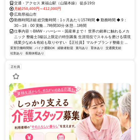
交通・アクセス 東福山駅（山陽本線） 徒歩19分
月給250,400円～412,000円
広島県福山市
勤務時間詳細 総労働時間：1ヶ月あたり157時間 ◆ 勤務時間 ◆ 9：
30～18：00 実働…7時間30分 休憩…1時間
仕事内容 ✨BMW・ハーレー・国産車まで！ 世界の銘車に触れるメカ
ニック 整備士3級以上限定の特別募集 生涯現役でスキルを磨ける環境
残業少なめ＆有給も取りやすい 【正社員】マルチブランド整備士 ...
変形労働時間制
バイク通勤OK
経験者歓迎
賞与あり
育休あり
交通費支給
社割あり
長期休暇あり
正社員