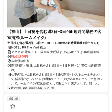
【福山】土日祝を含む週2日~3日⭐5h短時間勤務の客
室清掃(ルームメイク)
土日祝を含む週2日～3日で9:30～14:30の5h短時間勤務⭐学生さんも積
極採用！Wワーカーさんにピッタリ
HOTEL R9 The Yard 福山
アクセス: 電車：JR山陽本線 大門駅より徒歩8分 又は JR山陽新幹線
福山駅より車で20分 自動車：山陽自動車道 福山東ICより車で13分 笠
時給1,200円
岡より車で16分
広島県福山市
勤務時間・曜日: 土日祝を含む週2日～3日 9:30～14:30(5h短時間勤
務)
仕事内容: ⭐土日祝を含む週2日～3日の勤務⭐ レスキューホテルとし
ても話題になっている お洒落でユニークな全34室のコンテナ型 ホテ
ルでルームメイク(客室清掃)として働こう！ 裏方として、黙々と...
交通費支給
週2・3日からOK
シフト制
派遣社員