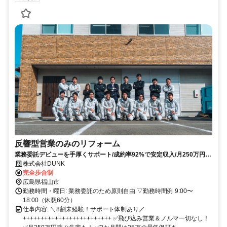
反響型営業のみのリフォーム
業務委託デビューを手厚くサポート/成約率92%で安定収入/月250万円稼
ぐ先輩も！
株式会社DUNK
完全歩合制
広島県福山市
勤務時間・曜日: 業務委託のため原則自由 ▽勤務時間例 9:00〜
18:00（休憩60分）
仕事内容: ＼8割未経験！サポート体制あり／
+++++++++++++++++++++++++ ✅飛び込み営業＆ノルマ一切なし！