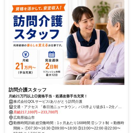
訪問介護スタッフ
月給21万円以上◎資格手当・処遇改善手当充実！
株式会社QOLサービス/ありがとう訪問介護
交通・アクセス 「春日池ニュータウン」バス停より徒歩1～2分／車
通勤OK★無料駐車場あり
月給217,100円～233,700円
広島県福山市
勤務時間詳細 総労働時間：1ヶ月あたり168時間 ⏰シフト制 ＜勤務時
間例＞ ①07:30〜16:30 ②09:00〜18:00 ③13:00〜22:00 ④22:00〜