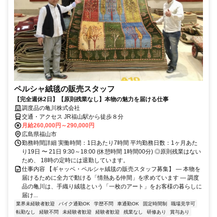
ペルシャ絨毯の販売スタッフ
【完全週休2日】【原則残業なし】本物の魅力を届ける仕事
調度品の亀川株式会社
交通・アクセス JR福山駅から徒歩８分
月給260,000円～290,000円
広島県福山市
勤務時間詳細 実働時間：1日あたり7時間 平均勤務日数：1ヶ月あた
り19日 〜 21日 9:30～18:00 (休憩時間 1時間00分) ◎原則残業はない
ため、 18時の定時には退勤しています。
仕事内容 【ギャッベ・ペルシャ絨毯の販売スタッフ募集】 ― 本物を
届けるために全力で動ける「情熱ある仲間」を求めています ― 調度
品の亀川は、手織り絨毯という「一枚のアート」をお客様の暮らしに
届け...
業界未経験者歓迎
バイク通勤OK
学歴不問
車通勤OK
固定時間制
職場見学可
転勤なし
経験不問
未経験者歓迎
経験者歓迎
残業なし
研修あり
賞与あり