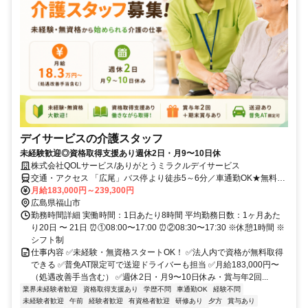
デイサービスの介護スタッフ
未経験歓迎◎資格取得支援あり週休2日・月9〜10日休
株式会社QOLサービス/ありがとうミラクルデイサービス
交通・アクセス 「広尾」バス停より徒歩5～6分／車通勤OK★無料駐
車場あり
月給183,000円～239,300円
広島県福山市
勤務時間詳細 実働時間：1日あたり8時間 平均勤務日数：1ヶ月あた
り20日 〜 21日 ⏰①08:00〜17:00 ⏰②08:30〜17:30 ※休憩1時間 ※
シフト制
仕事内容 ✅未経験・無資格スタートOK！ ✅法人内で資格が無料取得
できる ✅普免AT限定可で送迎ドライバーも担当 ✅月給183,000円〜
（処遇改善手当含む） ✅週休2日・月9〜10日休み・賞与年2回...
業界未経験者歓迎
資格取得支援あり
学歴不問
車通勤OK
経験不問
未経験者歓迎
午前
経験者歓迎
有資格者歓迎
研修あり
夕方
賞与あり