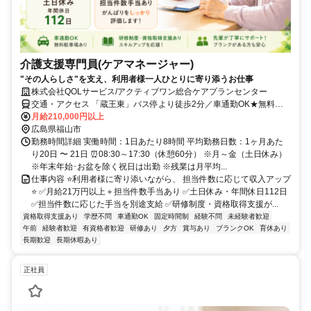
介護支援専門員(ケアマネージャー)
"その人らしさ"を支え、利用者様一人ひとりに寄り添うお仕事
株式会社QOLサービス/アクティブワン総合ケアプランセンター
交通・アクセス 「蔵王東」バス停より徒歩2分／車通勤OK★無料駐
車場あり
月給210,000円以上
広島県福山市
勤務時間詳細 実働時間：1日あたり8時間 平均勤務日数：1ヶ月あた
り20日 〜 21日 ⏰08:30～17:30（休憩60分） ※月～金（土日休み）
※年末年始･お盆を除く祝日は出勤 ※残業は月平均...
仕事内容 ⭐利用者様に寄り添いながら、 担当件数に応じて収入アップ
⭐ ✅月給21万円以上＋担当件数手当あり ✅土日休み・年間休日112日
✅担当件数に応じた手当を別途支給 ✅研修制度・資格取得支援が...
資格取得支援あり
学歴不問
車通勤OK
固定時間制
経験不問
未経験者歓迎
午前
経験者歓迎
有資格者歓迎
研修あり
夕方
賞与あり
ブランクOK
育休あり
長期歓迎
長期休暇あり
正社員