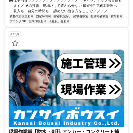
仕事内容 ／／／／／／／／／／／／／／ ＼キャリアアップも目指せ
ます／ その技術、現場だけで終わらせない 最短4年で施工管理へ——
収入も、自分の時間も、 諦めない働き方をここで ／／／／...
資格取得支援あり
固定時間制
住宅手当あり
経験者歓迎
有資格者歓迎
賞与あり
ブランクOK
長期休暇あり
入社祝い金あり
正社員
現場作業職【防水・削孔 アンカー・コンクリート補