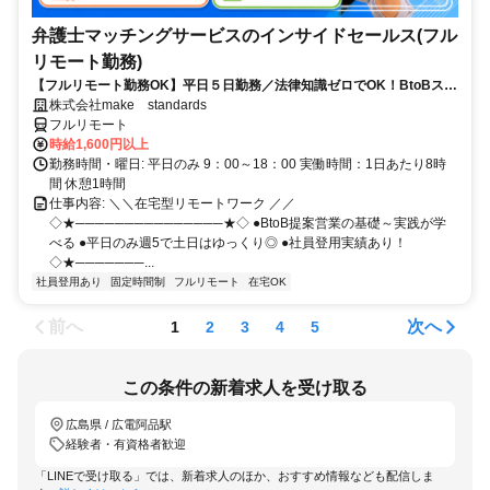
弁護士マッチングサービスのインサイドセールス(フル
リモート勤務)
【フルリモート勤務OK】平日５日勤務／法律知識ゼロでOK！BtoBスキ
ルが身につく営業職
株式会社make standards
フルリモート
時給1,600円以上
勤務時間・曜日: 平日のみ 9：00～18：00 実働時間：1日あたり8時
間 休憩1時間
仕事内容: ＼＼在宅型リモートワーク ／／
◇★───────────────★◇ ●BtoB提案営業の基礎～実践が学
べる ●平日のみ週5で土日はゆっくり◎ ●社員登用実績あり！
◇★───────...
社員登用あり
固定時間制
フルリモート
在宅OK
前へ
次へ
1
2
3
4
5
この条件の新着求人を受け取る
広島県 / 広電阿品駅
経験者・有資格者歓迎
「LINEで受け取る」では、新着求人のほか、おすすめ情報なども配信しま