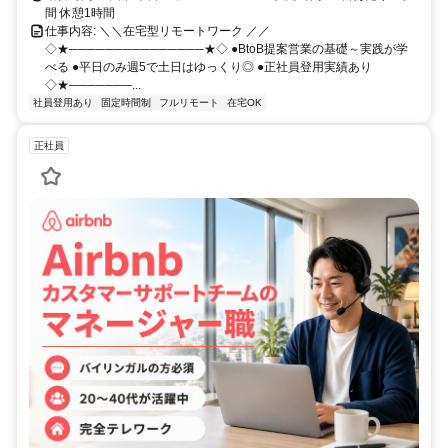
間 休憩1時間
仕事内容: ＼＼在宅型リモートワーク ／／
◇★───────────────★◇ ●BtoB提案営業の基礎～実践が学
べる ●平日のみ週5で土日はゆっくり◎ ●正社員登用実績あり
◇★───────...
社員登用あり
固定時間制
フルリモート
在宅OK
正社員