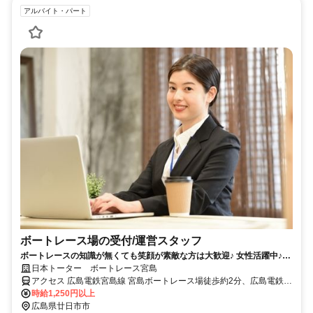
アルバイト・パート
ボートレース場の受付/運営スタッフ
ボートレースの知識が無くても笑顔が素敵な方は大歓迎♪ 女性活躍中♪時
給アップで大幅スタッフ募集中！！【ご応募はWebのみ受け付けていま
日本トーター ボートレース宮島
す。】
アクセス 広島電鉄宮島線 宮島ボートレース場徒歩約2分、広島電鉄宮
島線 広電宮島口徒歩約6分、ＪＲ山陽本線 宮島口（山陽本線）徒歩約
時給1,250円以上
7分
広島県廿日市市