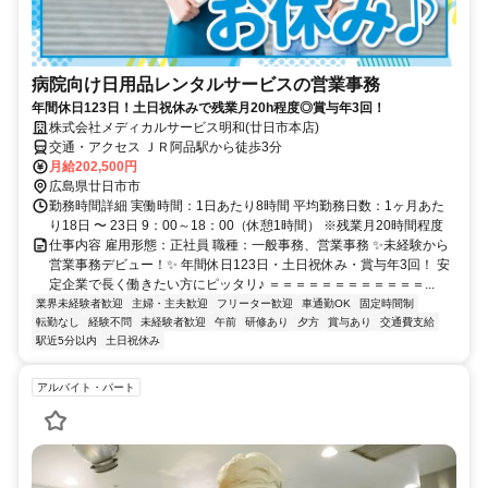
病院向け日用品レンタルサービスの営業事務
年間休日123日！土日祝休みで残業月20h程度◎賞与年3回！
株式会社メディカルサービス明和(廿日市本店)
交通・アクセス ＪＲ阿品駅から徒歩3分
月給202,500円
広島県廿日市市
勤務時間詳細 実働時間：1日あたり8時間 平均勤務日数：1ヶ月あた
り18日 〜 23日 9：00～18：00（休憩1時間） ※残業月20時間程度
仕事内容 雇用形態：正社員 職種：一般事務、営業事務 ✨未経験から
営業事務デビュー！✨ 年間休日123日・土日祝休み・賞与年3回！ 安
定企業で長く働きたい方にピッタリ♪ ＝＝＝＝＝＝＝＝＝＝＝＝...
業界未経験者歓迎
主婦・主夫歓迎
フリーター歓迎
車通勤OK
固定時間制
転勤なし
経験不問
未経験者歓迎
午前
研修あり
夕方
賞与あり
交通費支給
駅近5分以内
土日祝休み
アルバイト・パート