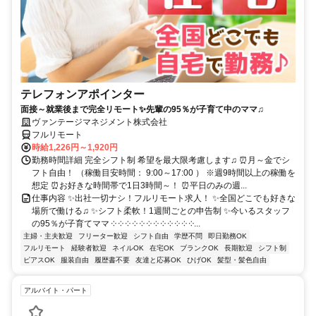
テレフォンアポインター
面接～就業後まで完全リモート✨先輩の95％が子育て中のママ♫
ヴァンテージマネジメント株式会社
フルリモート
時給1,226円～1,920円
勤務時間詳細 完全シフト制 希望を最大限考慮します♫ ⏰月～金でシ
フト自由！ （稼働目安時間： 9:00～17:00 ） ※週9時間以上の稼働を
想定 ⏰お好きな時間帯で1日3時間～！ ⏰平日のみの週...
仕事内容 ✨出社一切ナシ！フルリモート求人！ ✨全国どこでも好きな
場所で働ける♫ ✨シフト柔軟！1週間ごとの申告制 ✨今いるスタッフ
の95％が子育てママ ༶ ༶ ༶ ༶ ༶ ༶ ༶ ༶ ༶ ༶ ༶ ༶...
主婦・主夫歓迎
フリーター歓迎
シフト自由
学歴不問
即日勤務OK
フルリモート
経験者歓迎
ネイルOK
在宅OK
ブランクOK
長期歓迎
シフト制
ピアスOK
服装自由
履歴書不要
友達と応募OK
ひげOK
髪型・髪色自由
アルバイト・パート