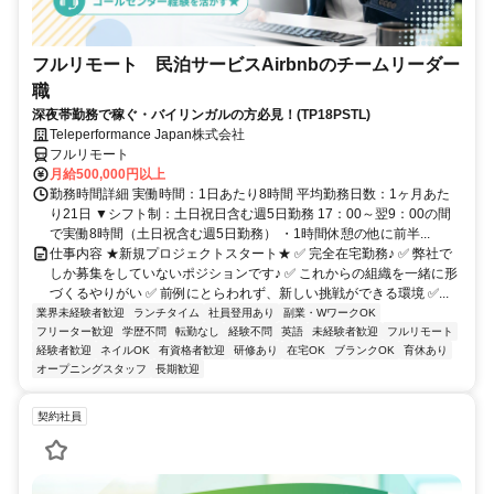
フルリモート 民泊サービスAirbnbのチームリーダー
職
深夜帯勤務で稼ぐ・バイリンガルの方必見！(TP18PSTL)
Teleperformance Japan株式会社
フルリモート
月給500,000円以上
勤務時間詳細 実働時間：1日あたり8時間 平均勤務日数：1ヶ月あた
り21日 ▼シフト制：土日祝日含む週5日勤務 17：00～翌9：00の間
で実働8時間（土日祝含む週5日勤務） ・1時間休憩の他に前半...
仕事内容 ★新規プロジェクトスタート★ ✅ 完全在宅勤務♪ ✅ 弊社で
しか募集をしていないポジションです♪ ✅ これからの組織を一緒に形
づくるやりがい ✅ 前例にとらわれず、新しい挑戦ができる環境 ✅...
業界未経験者歓迎
ランチタイム
社員登用あり
副業・WワークOK
フリーター歓迎
学歴不問
転勤なし
経験不問
英語
未経験者歓迎
フルリモート
経験者歓迎
ネイルOK
有資格者歓迎
研修あり
在宅OK
ブランクOK
育休あり
オープニングスタッフ
長期歓迎
契約社員