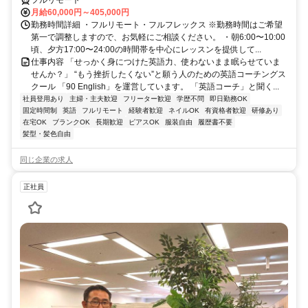
フルリモート
月給60,000円～405,000円
勤務時間詳細 ・フルリモート・フルフレックス ※勤務時間はご希望
第一で調整しますので、お気軽にご相談ください。 ・朝6:00〜10:00
頃、夕方17:00〜24:00の時間帯を中心にレッスンを提供して...
仕事内容 「せっかく身につけた英語力、使わないまま眠らせていま
せんか？」 “もう挫折したくない”と願う人のための英語コーチングス
クール 「90 English」を運営しています。 「英語コーチ」と聞く...
社員登用あり
主婦・主夫歓迎
フリーター歓迎
学歴不問
即日勤務OK
固定時間制
英語
フルリモート
経験者歓迎
ネイルOK
有資格者歓迎
研修あり
在宅OK
ブランクOK
長期歓迎
ピアスOK
服装自由
履歴書不要
髪型・髪色自由
同じ企業の求人
正社員