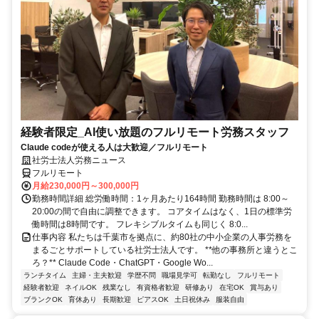
経験者限定_AI使い放題のフルリモート労務スタッフ
Claude codeが使える人は大歓迎／フルリモート
社労士法人労務ニュース
フルリモート
月給230,000円～300,000円
勤務時間詳細 総労働時間：1ヶ月あたり164時間 勤務時間は 8:00～
20:00の間で自由に調整できます。 コアタイムはなく、1日の標準労
働時間は8時間です。 フレキシブルタイムも同じく 8:0...
仕事内容 私たちは千葉市を拠点に、約80社の中小企業の人事労務を
まるごとサポートしている社労士法人です。 **他の事務所と違うとこ
ろ？** Claude Code・ChatGPT・Google Wo...
ランチタイム
主婦・主夫歓迎
学歴不問
職場見学可
転勤なし
フルリモート
経験者歓迎
ネイルOK
残業なし
有資格者歓迎
研修あり
在宅OK
賞与あり
ブランクOK
育休あり
長期歓迎
ピアスOK
土日祝休み
服装自由