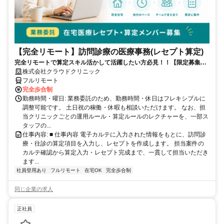
【完全リモート】訪問診療の医療事務(レセプト算定)
完全リモートで算定スキル活かして活躍したい方必見！！【限定募集】
完全リモート｜在宅医療レセプト算定（成果報酬型／業務委託）
株式会社クラウドクリニック
フルリモート
完全歩合制
勤務時間・曜日: 業務委託のため、勤務時間・休日はフレキシブルに
調整可能です。 土日祝の稼働・休暇も相談いただけます。 なお、担
当クリニックごとの運用ルール・算定ルールのレクチャーを、一部ス
タッフの...
仕事内容: ■ 仕事内容 電子カルテに入力された情報をもとに、訪問診
療・往診の算定項目を入力し、レセプトを作成します。 担当案件の
カルテ確認から算定入力・レセプト完成まで、一貫して担当いただき
ます...
社員登用あり
フルリモート
在宅OK
完全歩合制
同じ企業の求人
正社員