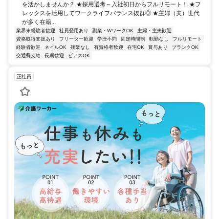
を活かしませんか？ ★採用選考～入社初日からフルリモート！ ★フ
レックスを活用してワークライフバランス抜群◎ ★主婦（夫）世代
が多く在籍...
業界未経験者歓迎
社員登用あり
副業・WワークOK
主婦・主夫歓迎
資格取得支援あり
フリーター歓迎
学歴不問
固定時間制
転勤なし
フルリモート
経験者歓迎
ネイルOK
残業なし
有資格者歓迎
在宅OK
賞与あり
ブランクOK
交通費支給
長期歓迎
ピアスOK
正社員