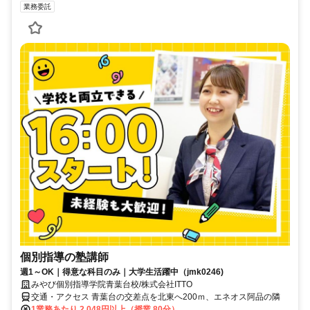
業務委託
個別指導の塾講師
週1～OK｜得意な科目のみ｜大学生活躍中（jmk0246)
みやび個別指導学院青葉台校/株式会社ITTO
交通・アクセス 青葉台の交差点を北東へ200ｍ、エネオス阿品の隣
1業務あたり 2,048円以上（授業 80分）