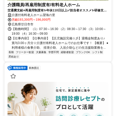
介護職員/再雇用制度有/有料老人ホーム
交通費支給⭐️再雇用制度有✨年休110日以上✅️担当者オススメ✨研修支援
有⭕️経験者優遇✨車通勤ＯＫ
介護付有料老人ホーム望海の里
月給193,300円～196,000円
広島県廿日市市
【勤務時間】 （1）07:30～16:30 （2）08:30～17:30 （3）10:00～
19:00 （4）16:30～09:00
【仕事内容】 【仕事内容】 【託児施設完備☆彡】退職金制度あり♪
賞与3.00ヶ月分☆介護付有料老人ホームでのお仕事です！ 【概要】 ●
利用者様の食事介助、 排泄介助、 入浴介助などの生活援助業務を...
長期
フリーター歓迎
大量募集
学歴不問
経験者歓迎
ブランクOK
シフト制
昇給あり
業務委託