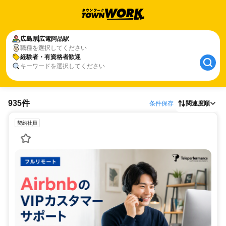
広島県
広電阿品駅
職種を選択してください
経験者・有資格者歓迎
キーワードを選択してください
935件
条件保存
関連度順
契約社員