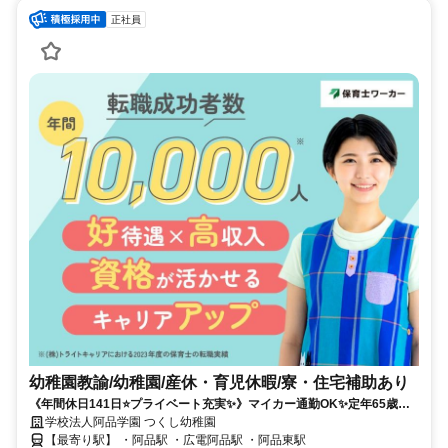
正社員
幼稚園教諭/幼稚園/産休・育児休暇/寮・住宅補助あり
《年間休日141日⭐プライベート充実✨》マイカー通勤OK✨定年65歳✨
家賃手当あり✨働きやすさバツグンの職場環境です⭐彡
学校法人阿品学園 つくし幼稚園
【最寄り駅】 ・阿品駅 ・広電阿品駅 ・阿品東駅