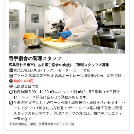
選手宿舎の調理スタッフ
広島県廿日市市にある選手宿舎の食堂にて調理スタッフ大募集！
株式会社LEOC(レオック) モーターボート宮島
アクセス 広島電鉄宮島線 宮島ボートレース場徒歩約1分、広島電鉄宮
島線 広電宮島口徒歩約4分、ＪＲ山陽本線 宮島口（山陽本線）徒歩約
時給1,400円
5分 JR宮島口駅から徒歩5分
広島県廿日市市
勤務時間 5:00～14:00 ■休み：シフト制 ■週2～5日勤務（土日祝含
む） ※レース開催に合わせて勤務があります。
仕事内容 定年なし！Wワーク可能！調理技術・経験を活かせます！パ
ートでがっつり稼ぎたい方歓迎！ ボートレース場の選手宿舎で調理
スタッフのお仕事です。 調理スタッフの方には、和洋中バラエティ
ー豊かなメ...
社員登用あり
早朝
交通費全額支給
シフト制