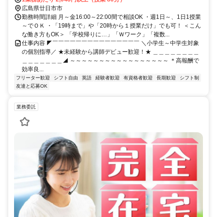
広島県廿日市市
勤務時間詳細 月～金16:00～22:00間で相談OK ・週1日～、1日1授業
～でＯＫ ・「19時まで」や「20時から１授業だけ」でも可！ ＜こん
な働き方もOK＞ 「学校帰りに…」「Ｗワーク」「複数...
仕事内容 ◤￣￣￣￣￣￣￣￣￣￣￣￣￣￣￣ ＼小学生～中学生対象
の個別指導／ ★未経験から講師デビュー歓迎！★ ＿＿＿＿＿＿＿＿
＿＿＿＿＿＿＿◢ ～～～～～～～～～～～～～～～～～ ＊高報酬で
効率良...
フリーター歓迎
シフト自由
英語
経験者歓迎
有資格者歓迎
長期歓迎
シフト制
友達と応募OK
業務委託