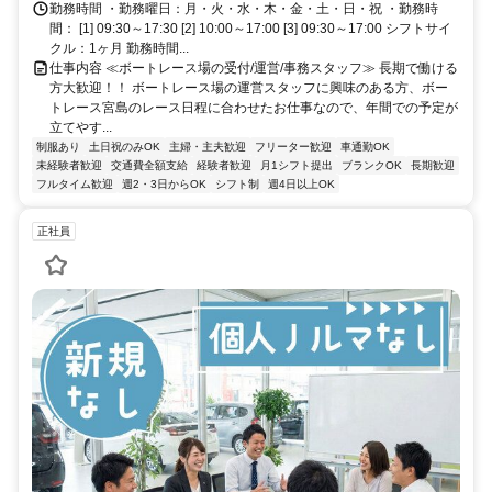
勤務時間 ・勤務曜日：月・火・水・木・金・土・日・祝 ・勤務時
間： [1] 09:30～17:30 [2] 10:00～17:00 [3] 09:30～17:00 シフトサイ
クル：1ヶ月 勤務時間...
仕事内容 ≪ボートレース場の受付/運営/事務スタッフ≫ 長期で働ける
方大歓迎！！ ボートレース場の運営スタッフに興味のある方、ボー
トレース宮島のレース日程に合わせたお仕事なので、年間での予定が
立てやす...
制服あり
土日祝のみOK
主婦・主夫歓迎
フリーター歓迎
車通勤OK
未経験者歓迎
交通費全額支給
経験者歓迎
月1シフト提出
ブランクOK
長期歓迎
フルタイム歓迎
週2・3日からOK
シフト制
週4日以上OK
正社員