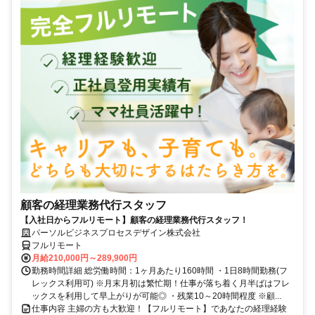
顧客の経理業務代行スタッフ
【入社日からフルリモート】顧客の経理業務代行スタッフ！
パーソルビジネスプロセスデザイン株式会社
フルリモート
月給210,000円～289,900円
勤務時間詳細 総労働時間：1ヶ月あたり160時間 ・1日8時間勤務(フ
レックス利用可) ※月末月初は繁忙期！仕事が落ち着く月半ばはフレ
ックスを利用して早上がりが可能◎ ・残業10～20時間程度 ※顧...
仕事内容 主婦の方も大歓迎！【フルリモート】であなたの経理経験