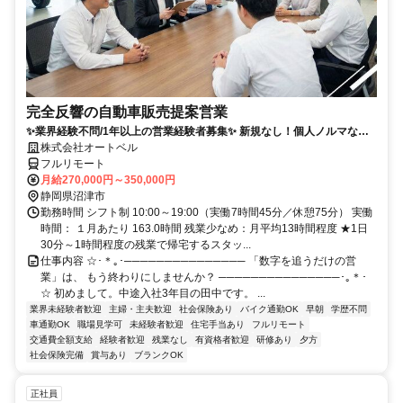
完全反響の自動車販売提案営業
✨業界経験不問/1年以上の営業経験者募集✨ 新規なし！個人ノルマな
し！残業も少なめでプライベートとの両立◎
株式会社オートベル
フルリモート
月給270,000円～350,000円
静岡県沼津市
勤務時間 シフト制 10:00～19:00（実働7時間45分／休憩75分） 実働
時間： １月あたり 163.0時間 残業少なめ：月平均13時間程度 ★1日
30分～1時間程度の残業で帰宅するスタッ...
仕事内容 ☆･＊｡･─────────────── 「数字を追うだけの営
業」は、 もう終わりにしませんか？ ───────────────･｡＊･
☆ 初めまして。中途入社3年目の田中です。 ...
業界未経験者歓迎
主婦・主夫歓迎
社会保険あり
バイク通勤OK
早朝
学歴不問
車通勤OK
職場見学可
未経験者歓迎
住宅手当あり
フルリモート
交通費全額支給
経験者歓迎
残業なし
有資格者歓迎
研修あり
夕方
社会保険完備
賞与あり
ブランクOK
正社員