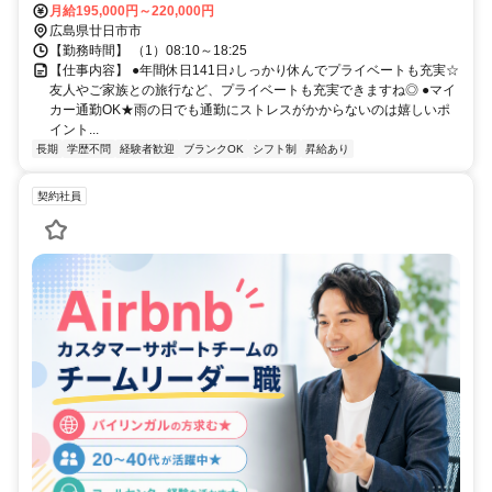
月給195,000円～220,000円
広島県廿日市市
【勤務時間】 （1）08:10～18:25
【仕事内容】 ●年間休日141日♪しっかり休んでプライベートも充実☆
友人やご家族との旅行など、プライベートも充実できますね◎ ●マイ
カー通勤OK★雨の日でも通勤にストレスがかからないのは嬉しいポ
イント...
長期
学歴不問
経験者歓迎
ブランクOK
シフト制
昇給あり
契約社員