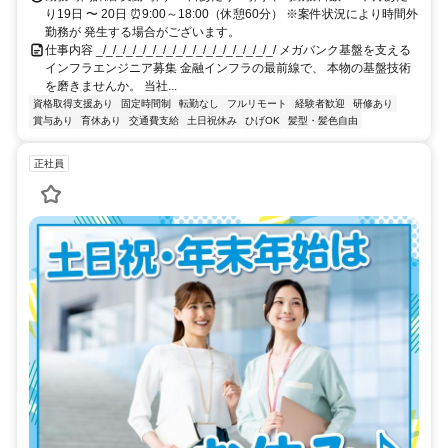
り19日 〜 20日 ⏰9:00～18:00（休憩60分） ※案件状況により時間外
勤務が 発生する場合がございます。
仕事内容 _/_/_/_/_/_/_/_/_/_/_/_/_/_/_/_/_/_/ メガバンク基盤を支える
インフラエンジニア募集 金融インフラの最前線で、 本物の基盤技術
を磨きませんか。 当社...
資格取得支援あり
固定時間制
転勤なし
フルリモート
経験者歓迎
研修あり
賞与あり
育休あり
交通費支給
土日祝休み
ひげOK
髪型・髪色自由
正社員