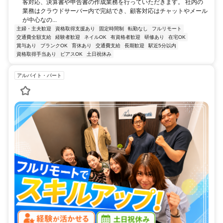
客対応、決算書や申告書の作成業務を行っていただきます。 社内の
業務はクラウドサーバー内で完結でき、顧客対応はチャットやメール
が中心なの...
主婦・主夫歓迎
資格取得支援あり
固定時間制
転勤なし
フルリモート
交通費全額支給
経験者歓迎
ネイルOK
有資格者歓迎
研修あり
在宅OK
賞与あり
ブランクOK
育休あり
交通費支給
長期歓迎
駅近5分以内
資格取得手当あり
ピアスOK
土日祝休み
アルバイト・パート