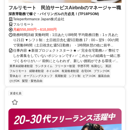
フルリモート 民泊サービスAirbnbのマネージャー職
深夜帯勤務で稼ぐ・バイリンガルの方必見！(TP18PSOM)
Teleperformance Japan株式会社
フルリモート
月給550,000円～610,000円
勤務時間詳細 実働時間：1日あたり8時間 平均勤務日数：1ヶ月あた
り21日 ▼シフト制：土日祝日含む週5日勤務 17：00～翌9：00の間
で実働8時間（土日祝含む週5日勤務） ・1時間休憩の他に前半...
仕事内容 ★新規プロジェクトスタート★ ✅ 完全在宅勤務♪ ✅ 弊社で
しか募集をしていないポジションです♪ ✅ これからの組織を一緒に形
づくるやりがい ✅ 前例にとらわれず、新しい挑戦ができる環境 ✅...
業界未経験者歓迎
ランチタイム
フリーター歓迎
学歴不問
転勤なし
英語
フルリモート
経験者歓迎
ネイルOK
有資格者歓迎
在宅OK
ブランクOK
育休あり
オープニングスタッフ
長期歓迎
シフト制
ピアスOK
服装自由
ひげOK
髪型・髪色自由
派遣社員