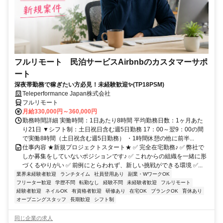
フルリモート 民泊サービスAirbnbのカスタマーサポ
ート
深夜帯勤務で稼ぎたい方必見！未経験歓迎✨(TP18PSM)
Teleperformance Japan株式会社
フルリモート
月給330,000円～360,000円
勤務時間詳細 実働時間：1日あたり8時間 平均勤務日数：1ヶ月あた
り21日 ▼シフト制：土日祝日含む週5日勤務 17：00～翌9：00の間
で実働8時間（土日祝含む週5日勤務） ・1時間休憩の他に前半...
仕事内容 ★新規プロジェクトスタート★ ✅ 完全在宅勤務♪ ✅ 弊社で
しか募集をしていないポジションです♪ ✅ これからの組織を一緒に形
づくるやりがい ✅ 前例にとらわれず、新しい挑戦ができる環境 ✅...
業界未経験者歓迎
ランチタイム
社員登用あり
副業・WワークOK
フリーター歓迎
学歴不問
転勤なし
経験不問
未経験者歓迎
フルリモート
経験者歓迎
ネイルOK
有資格者歓迎
研修あり
在宅OK
ブランクOK
育休あり
オープニングスタッフ
長期歓迎
シフト制
同じ企業の求人