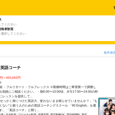
駅
してください
資格者歓迎
を選択してください
条件保
な英語コーチ
0円～405,000円
ト
細 ・フルリモート・フルフレックス ※勤務時間はご希望第一で調整し
気軽にご相談ください。 ・朝6:00〜10:00頃、夕方17:00〜24:00の時
レッスンを提供して...
「せっかく身につけた英語力、使わないまま眠らせていませんか？」 “も
ない”と願う人のための英語コーチングスクール 「90 English」を運
。 「英語コーチ」と聞く...
主婦・主夫歓迎
フリーター歓迎
学歴不問
即日勤務OK
固定時間制
英語