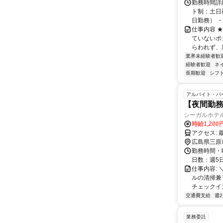
勤務時間詳
ト制：土日
日勤務） ・
仕事内容 
ていないポ
らわれず、新
業界未経験者歓
経験者歓迎
ネ
長期歓迎
シフ
アルバイト・パ
【夜間勤
シーガルホテ
時給1,200
ア
広島県三原
勤務時間・曜
日数：週5
仕事内容:
ルの清掃兼
チェックイ
交通費支給
週
業務委託