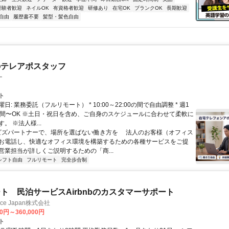
経験者歓迎
ネイルOK
有資格者歓迎
研修あり
在宅OK
ブランクOK
長期歓迎
自由
履歴書不要
髪型・髪色自由
のテレアポスタッフ
ー
ト
日: 業務委託（フルリモート） * 10:00～22:00の間で自由調整 * 週1
時間〜OK ※土日・祝日を含め、ご自身のスケジュールに合わせて柔軟に
。 ※法人様...
 ビズパートナーで、場所を選ばない働き方を 法人のお客様（オフィス
お電話し、快適なオフィス環境を構築するための各種サービスをご提
営業担当が詳しくご説明するための「商...
シフト自由
フルリモート
完全歩合制
ト 民泊サービスAirbnbのカスタマーサポート
ance Japan株式会社
00円～360,000円
ト