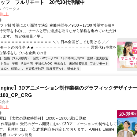
ッフ フルリモート 20代30代活躍中
ウドワークス
0円以上
ト
フト制 希望により面談で決定 稼働時間帯／9:00～17:00 希望する働き
時間帯を中心に、チームと密に連携を取りながら業務を進めていただけ
ます。 想定稼働量／平...
＝＝＝＝＝＝＝＝＝＝＝＝＝＝＝ ＼＼ 日本全国どこでも働ける ／／
リモートのお仕事 ★★ ＝＝＝＝＝＝＝＝＝＝＝＝＝＝＝ 営業代行事業を
企業様をしている企業での営...
迎
短期（3ヵ月以内）
副業・WワークOK
1日4時間以内OK
主婦・主夫歓迎
フト自由
午後
学歴不問
平日のみOK
転勤なし
未経験者歓迎
フルリモート
イルOK
残業なし
有資格者歓迎
職種変更なし
研修あり
al Engine】3Dアニメーション制作業務のグラフィックデザイナ
8180_CP_CRG
式会社
0円以上
ト
日: 【実際の勤務時間例】 10:00～19:00 週3日勤務
 ＜作業詳細＞ 受託のゲーム開発において3Dアニメーションの制作をして
。 具体的には、下記作業内容を想定しております。 -Unreal Engine
種コンテンツ開発...