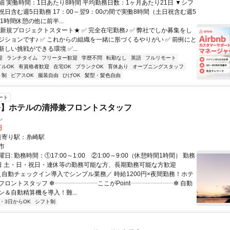
細 実働時間：1日あたり8時間 平均勤務日数：1ヶ月あたり21日 ▼シフ
祝日含む週5日勤務 17：00～翌9：00の間で実働8時間（土日祝含む週5
1時間休憩の他に前半...
★新規プロジェクトスタート★ ✅ 完全在宅勤務♪ ✅ 弊社でしか募集をし
ジションです♪ ✅ これからの組織を一緒に形づくるやりがい ✅ 前例にと
しい挑戦ができる環境 ✅...
迎
ランチタイム
フリーター歓迎
学歴不問
転勤なし
英語
フルリモート
イルOK
有資格者歓迎
在宅OK
ブランクOK
育休あり
オープニングスタッフ
ト制
ピアスOK
服装自由
ひげOK
髪型・髪色自由
ート
務】ホテルの清掃兼フロントスタッフ
ル
円
クセス: 最寄り駅：糸崎駅
市
日: 勤務時間：①17:00～1:00 ②1:00～9:00（休憩時間1時間） 勤務
日 土・日・祝日・連休等の勤務可能な方、長期勤務可能な方歓迎
 ＼自動チェックイン導入でシンプル業務／ 時給1200円×夜間勤務！ホテ
フロントスタッフ ✼┈┈┈┈┈┈┈ここがPoint┈┈┈┈┈┈┈✼ 自動
ン＆自動精算機を導入！難...
2・3日からOK
シフト制