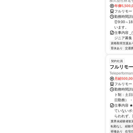
株式会社林電
年俸5,500,
フルリモー
勤務時間詳細
⏰9:00～
います。
仕事内容 _/_
ジニア募集
資格取得支援あ
育休あり
交通
契約社員
フルリモー
Teleperform
月給500,0
フルリモー
勤務時間詳
ト制：土日
日勤務） ・
仕事内容 
ていないポ
らわれず、新
業界未経験者歓
転勤なし
経験
研修あり
在宅O