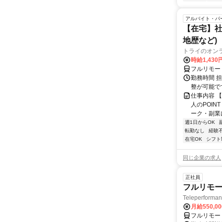
アルバイト・パ
【在宅】社
地歴など)
トライのオン
時給1,430
フルリモー
勤務時間 
整が可能で
仕事内容 
人のPOIN
ーク・副業に
週1日からOK
転勤なし
経験
在宅OK
シフト
同じ企業の求人
正社員
フルリモー
Teleperform
月給550,0
フルリモー