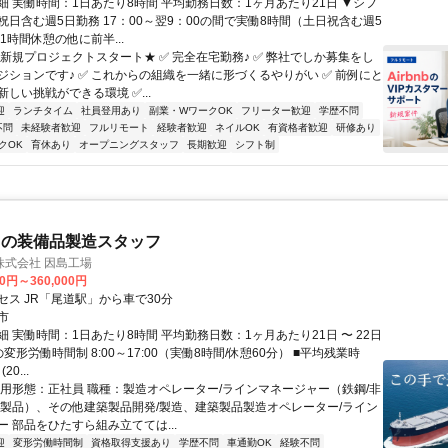
細 実働時間：1日あたり8時間 平均勤務日数：1ヶ月あたり21日 ▼シフ
祝日含む週5日勤務 17：00～翌9：00の間で実働8時間（土日祝含む週5
1時間休憩の他に前半...
★新規プロジェクトスタート★ ✅ 完全在宅勤務♪ ✅ 弊社でしか募集をし
ジションです♪ ✅ これからの組織を一緒に形づくるやりがい ✅ 前例にと
しい挑戦ができる環境 ✅...
迎
ランチタイム
社員登用あり
副業・WワークOK
フリーター歓迎
学歴不問
不問
未経験者歓迎
フルリモート
経験者歓迎
ネイルOK
有資格者歓迎
研修あり
クOK
育休あり
オープニングスタッフ
長期歓迎
シフト制
用の装備品製造スタッフ
株式会社 因島工場
00円～360,000円
セス JR「尾道駅」から車で30分
市
 実働時間：1日あたり8時間 平均勤務日数：1ヶ月あたり21日 〜 22日
の変形労働時間制 8:00～17:00（実働8時間/休憩60分） ■平均残業時
20...
雇用形態：正社員 職種：製造オペレーター/ラインマネージャー（鉄鋼/非
属製品）、その他建築製品開発/製造、建築製品製造オペレーター/ライン
 部品をひたすら組み立てては...
迎
変形労働時間制
資格取得支援あり
学歴不問
車通勤OK
経験不問