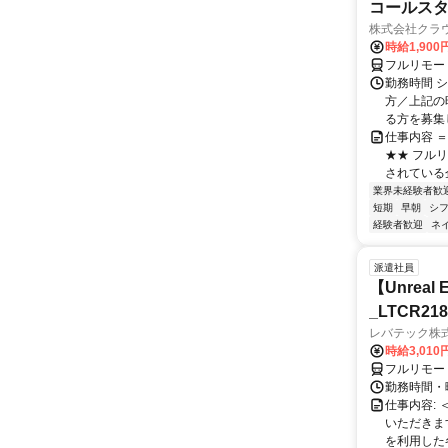
コールスタ
株式会社クラ
時給1,90
フルリモー
勤務時間 シ
方／上記の
る方を募集し
仕事内容 
★★ フル
されている
業界未経験者歓
短期
早朝
シ
経験者歓迎
ネ
派遣社員
【Unre
_LTCR21
レバテック株
時給3,01
フルリモー
勤務時間・曜
仕事内容:
いただきます
を利用した各