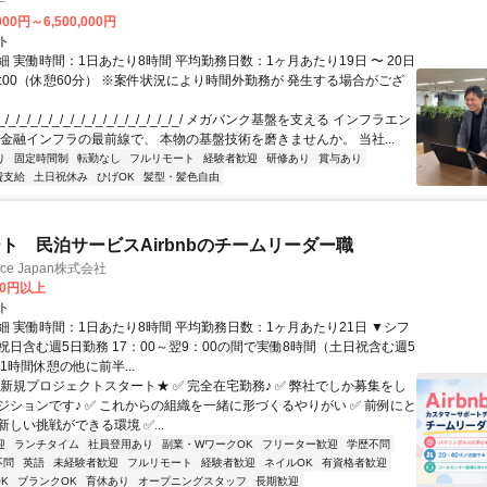
子
000円～6,500,000円
ト
 実働時間：1日あたり8時間 平均勤務日数：1ヶ月あたり19日 〜 20日
18:00（休憩60分） ※案件状況により時間外勤務が 発生する場合がござ
/_/_/_/_/_/_/_/_/_/_/_/_/_/_/_/_/ メガバンク基盤を支える インフラエン
 金融インフラの最前線で、 本物の基盤技術を磨きませんか。 当社...
り
固定時間制
転勤なし
フルリモート
経験者歓迎
研修あり
賞与あり
費支給
土日祝休み
ひげOK
髪型・髪色自由
ト 民泊サービスAirbnbのチームリーダー職
ance Japan株式会社
00円以上
ト
細 実働時間：1日あたり8時間 平均勤務日数：1ヶ月あたり21日 ▼シフ
祝日含む週5日勤務 17：00～翌9：00の間で実働8時間（土日祝含む週5
1時間休憩の他に前半...
★新規プロジェクトスタート★ ✅ 完全在宅勤務♪ ✅ 弊社でしか募集をし
ジションです♪ ✅ これからの組織を一緒に形づくるやりがい ✅ 前例にと
しい挑戦ができる環境 ✅...
迎
ランチタイム
社員登用あり
副業・WワークOK
フリーター歓迎
学歴不問
不問
英語
未経験者歓迎
フルリモート
経験者歓迎
ネイルOK
有資格者歓迎
K
ブランクOK
育休あり
オープニングスタッフ
長期歓迎