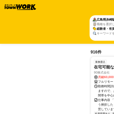
広島県
糸崎
職種を選択
経験者・有
キーワード
916件
業務委託
在宅可能
90株式会社
月給60,00
フルリモー
勤務時間詳
ますので、お
間帯を中心に
仕事内容 
う挫折したく
営しています
社員登用あり