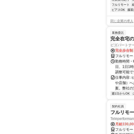
フルリモート
ピアスOK
服装
同じ企業の求人
業務委託
完全在宅
ビズパートナ
完全歩合制
フルリモー
勤務時間・曜
日、1日1
調整可能です
仕事内容:
や店舗）へ
案。弊社の
週1日からOK
契約社員
フルリモー
Teleperform
月給330,0
フルリモー