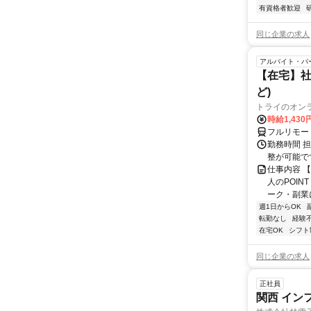
有資格者歓迎
同じ企業の求人
アルバイト・パ
【在宅】社
ど)
トライのオン
時給1,430
フルリモー
勤務時間 
整が可能で
仕事内容 
人のPOIN
ーク・副業に
週1日からOK
転勤なし
経験
在宅OK
シフト
同じ企業の求人
正社員
関西 イン