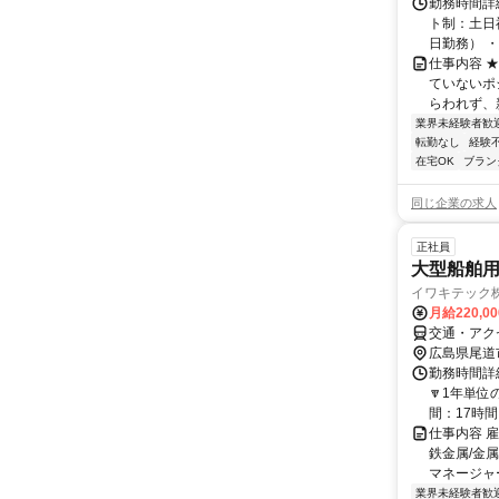
勤務時間詳
ト制：土日
日勤務） ・
仕事内容 
ていないポ
らわれず、新
業界未経験者歓
転勤なし
経験
在宅OK
ブラン
同じ企業の求人
正社員
大型船舶
イワキテック
月給220,0
交通・アク
広島県尾道
勤務時間詳細
🔽1年単位
間：17時間 (
仕事内容 
鉄金属/金
マネージャー
業界未経験者歓