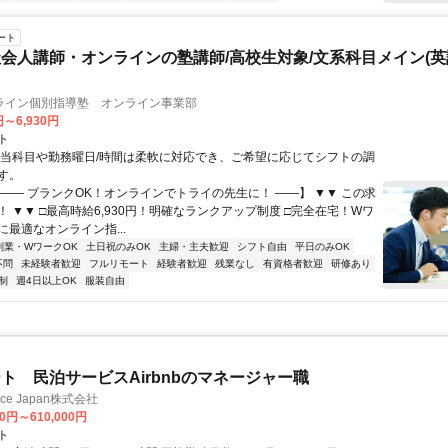
ート
会人講師・オンラインの塾講師/高校生対象/文系科目メイン(
ライン個別指導塾 オンライン事業部
円～6,930円
ト
担当科目や勤務曜日/時間は柔軟に対応でき、ご希望に応じてシフトの調
す。
【―― ブランクOK！オンラインでトライの先生に！ ――】 ▼▼ この求
T！ ▼▼ □最高時給6,930円！明確なランクアップ制度 □完全在宅！Wワ
最適なオンライン指...
副業・WワークOK
土日祝のみOK
主婦・主夫歓迎
シフト自由
平日のみOK
不問
未経験者歓迎
フルリモート
経験者歓迎
残業なし
有資格者歓迎
研修あり
制
週4日以上OK
服装自由
ト 民泊サービスAirbnbのマネージャー職
ance Japan株式会社
00円～610,000円
ト