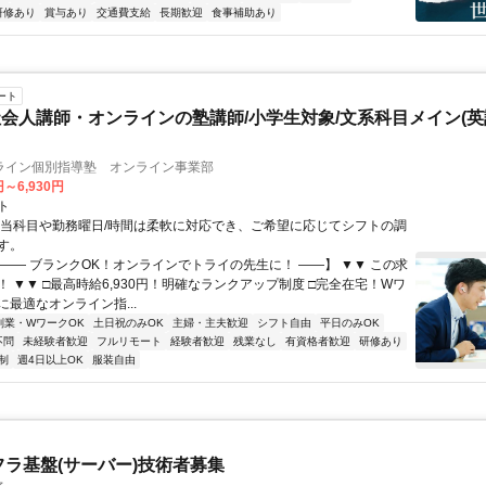
研修あり
賞与あり
交通費支給
長期歓迎
食事補助あり
ート
会人講師・オンラインの塾講師/小学生対象/文系科目メイン(
ライン個別指導塾 オンライン事業部
円～6,930円
ト
担当科目や勤務曜日/時間は柔軟に対応でき、ご希望に応じてシフトの調
す。
【―― ブランクOK！オンラインでトライの先生に！ ――】 ▼▼ この求
T！ ▼▼ □最高時給6,930円！明確なランクアップ制度 □完全在宅！Wワ
最適なオンライン指...
副業・WワークOK
土日祝のみOK
主婦・主夫歓迎
シフト自由
平日のみOK
不問
未経験者歓迎
フルリモート
経験者歓迎
残業なし
有資格者歓迎
研修あり
制
週4日以上OK
服装自由
フラ基盤(サーバー)技術者募集