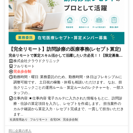
【完全リモート】訪問診療の医療事務(レセプト算定)
完全リモートで算定スキル活かして活躍したい方必見！！【限定募集】
完全リモート｜在宅医療レセプト算定（成果報酬型／業務委託）
株式会社クラウドクリニック
フルリモート
完全歩合制
勤務時間・曜日: 業務委託のため、勤務時間・休日はフレキシブルに
調整可能です。 土日祝の稼働・休暇も相談いただけます。 なお、担
当クリニックごとの運用ルール・算定ルールのレクチャーを、一部ス
タッフの...
仕事内容: ■ 仕事内容 電子カルテに入力された情報をもとに、訪問診
療・往診の算定項目を入力し、レセプトを作成します。 担当案件の
カルテ確認から算定入力・レセプト完成まで、一貫して担当いただき
ます...
社員登用あり
フルリモート
在宅OK
完全歩合制
同じ企業の求人