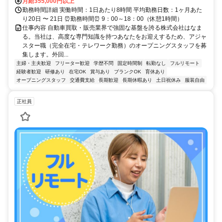
月給355,000円以上
勤務時間詳細 実働時間：1日あたり8時間 平均勤務日数：1ヶ月あた
り20日 〜 21日 ⏰勤務時間⏰ 9：00～18：00（休憩1時間）
仕事内容 自動車買取・販売業界で強固な基盤を誇る株式会社はなま
る。当社は、高度な専門知識を持つあなたをお迎えするため、アジャ
スター職（完全在宅・テレワーク勤務）のオープニングスタッフを募
集します。外回...
主婦・主夫歓迎
フリーター歓迎
学歴不問
固定時間制
転勤なし
フルリモート
経験者歓迎
研修あり
在宅OK
賞与あり
ブランクOK
育休あり
オープニングスタッフ
交通費支給
長期歓迎
長期休暇あり
土日祝休み
服装自由
正社員