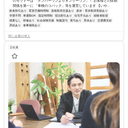
のモットーは 「ナンバーワンよりオンリーワン」！ お客様との信頼
関係を第一に 「車検のコバック」等を運営しています 【いや...
飲食割引あり
変形労働時間制
資格取得支援あり
産休・育休取得実績あり
学歴不問
車通勤OK
固定時間制
宿泊割引あり
住宅手当あり
経験者歓迎
残業なし
研修あり
社会保険完備
制服貸与
賞与あり
育休あり
交通費支給
昇給あり
食事補助あり
同じ企業の求人
正社員