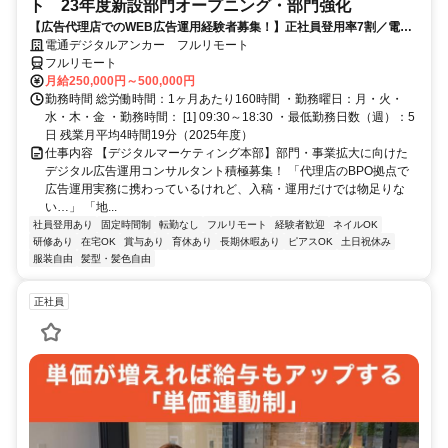
ト 23年度新設部門オープニング・部門強化
【広告代理店でのWEB広告運用経験者募集！】正社員登用率7割／電通
G／全国×完全在宅／年休126日・土日祝休み／残業月平均4時間19分
電通デジタルアンカー フルリモート
フルリモート
月給250,000円～500,000円
勤務時間 総労働時間：1ヶ月あたり160時間 ・勤務曜日：月・火・
水・木・金 ・勤務時間： [1] 09:30～18:30 ・最低勤務日数（週）：5
日 残業月平均4時間19分（2025年度）
仕事内容 【デジタルマーケティング本部】部門・事業拡大に向けた
デジタル広告運用コンサルタント積極募集！ 「代理店のBPO拠点で
広告運用実務に携わっているけれど、入稿・運用だけでは物足りな
い…」 「地...
社員登用あり
固定時間制
転勤なし
フルリモート
経験者歓迎
ネイルOK
研修あり
在宅OK
賞与あり
育休あり
長期休暇あり
ピアスOK
土日祝休み
服装自由
髪型・髪色自由
正社員