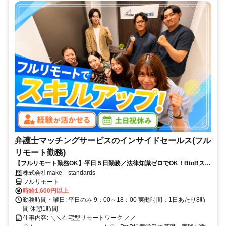
弁護士マッチングサービスのインサイドセールス(フル
リモート勤務)
【フルリモート勤務OK】平日５日勤務／法律知識ゼロでOK！BtoBスキ
ルが身につく営業職
株式会社make standards
フルリモート
時給1,600円以上
勤務時間・曜日: 平日のみ 9：00～18：00 実働時間：1日あたり8時
間 休憩1時間
仕事内容: ＼＼在宅型リモートワーク ／／