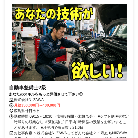
自動車整備士2級
あなたのスキルをもっと評価させて下さい◎
株式会社NIIZAWA
月給350,000円～400,000円
広島県廿日市市
勤務時間 09:15～18:30 （実働8時間・休憩75分） ■シフト制 ■基本定
時帰りの残業なし ※繁忙期に1日平均1時間強の残業をお願いするこ
とがあります。 ■月平均労働日数：21.6日
お仕事内容 ＼株式会社NIIZAWAってどんな会社？／ 私たちNIIZAWA