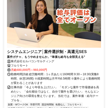
システムエンジニア│案件選択制・高還元SES
案件ガチャ、もうやめませんか。“単価も給与も全部見える”
株式会社セルバコンサルティング
フルリモート
月給480,000円～960,000円
勤務時間詳細 総労働時間：1ヶ月あたり160時間 9:30～18:30(実働8
時間、休憩1時間) ※残業時間は月平均6.5時間 ※案件により勤務時間
が変わることがあります
仕事内容 「今より年収を上げたい」 「モダンな案件で市場価値を高
めたい」 「会社都合ではなく、自分で案件を選びたい」 そんなエン
ジニア向けの環境を整えています。 当社では、案件単価・給与テー
ブルを...
副業・WワークOK
学歴不問
固定時間制
転勤なし
フルリモート