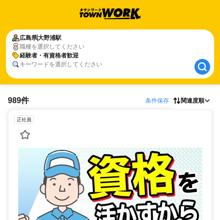
広島県
広島県
大野浦駅
大野浦駅
職種を選択してください
経験者・有資格者歓迎
経験者・有資格者歓迎
キーワードを選択してください
989件
条件保存
関連度順
正社員