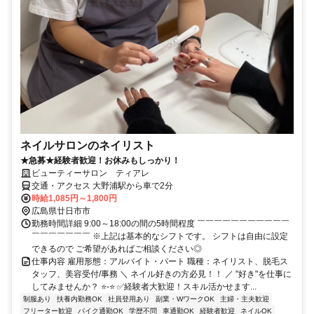
ネイルサロンのネイリスト
★急募★経験者歓迎！お休みもしっかり！
ビューティーサロン ティアレ
交通・アクセス 大野浦駅から車で2分
時給1,085円～1,800円
広島県廿日市市
勤務時間詳細 9:00～18:00の間の5時間程度 ￣￣￣￣￣￣￣￣￣￣￣
￣￣￣￣￣￣￣ ※上記は基本的なシフトです。 シフトは自由に設定
できるので ご希望があればご相談ください◎
仕事内容 雇用形態：アルバイト・パート 職種：ネイリスト、脱毛ス
タッフ、美容受付/事務 ＼ ネイル好きの方必見！！ ／ "好き"を仕事に
してみませんか？ ⭐-⭐ ✅経験者大歓迎！スキル活かせます...
制服あり
扶養内勤務OK
社員登用あり
副業・WワークOK
主婦・主夫歓迎
フリーター歓迎
バイク通勤OK
学歴不問
車通勤OK
経験者歓迎
ネイルOK