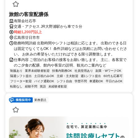
旅館の客室配膳係
有限会社石亭
交通・アクセス JR大野浦駅から車で５分
時給1,200円以上
広島県廿日市市
勤務時間詳細 出勤時間やシフトは相談に応じます。 出勤のできる日
は固定でなくてもOK！ 条件詳細などはお気軽にお問い合わせくださ
い。 お休みの希望をいただければできる限り調整致します。
仕事内容 ご宿泊のお客様の接客をお願い致します。 主に、各客室で
のご夕食の配膳、館内や客室の説明、観光のご案内など
制服あり
業界未経験者歓迎
扶養内勤務OK
社員登用あり
副業・WワークOK
隔週シフト提出
土日祝のみOK
主婦・主夫歓迎
週1シフト提出
60代も応募可
フリーター歓迎
バイク通勤OK
シフト自由
学歴不問
車通勤OK
平日のみOK
転勤なし
経験不問
英語
未経験者歓迎
業務委託