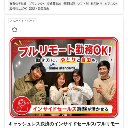
有資格者歓迎
ブランクOK
交通費支給
長期歓迎
シフト制
社割あり
ピアスOK
週4日以上OK
髪型・髪色自由
アルバイト・パート
キャッシュレス決済のインサイドセールス(フルリモー