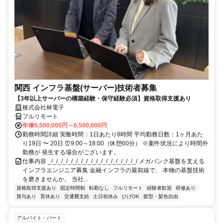
関西 インフラ基盤(サーバー)技術者募集
【3年以上サーバーの構築経験・保守経験必須】資格取得支援あり
株式会社林電子
フルリモート
年俸5,500,000円～6,500,000円
勤務時間詳細 実働時間：1日あたり8時間 平均勤務日数：1ヶ月あた
り19日 〜 20日 ⏰9:00～18:00（休憩60分） ※案件状況により時間外
勤務が 発生する場合がございます。
仕事内容 _/_/_/_/_/_/_/_/_/_/_/_/_/_/_/_/_/_/ メガバンク基盤を支える
インフラエンジニア募集 金融インフラの最前線で、 本物の基盤技術
を磨きませんか。 当社...
資格取得支援あり
固定時間制
転勤なし
フルリモート
経験者歓迎
研修あり
賞与あり
育休あり
交通費支給
土日祝休み
ひげOK
髪型・髪色自由
アルバイト・パート