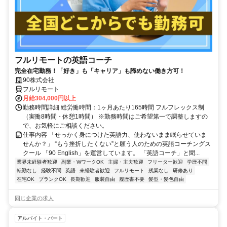
フルリモートの英語コーチ
完全在宅勤務！「好き」も「キャリア」も諦めない働き方可！
90株式会社
フルリモート
月給304,000円以上
勤務時間詳細 総労働時間：1ヶ月あたり165時間 フルフレックス制
（実働8時間・休憩1時間） ※勤務時間はご希望第一で調整しますの
で、お気軽にご相談ください。
仕事内容 「せっかく身につけた英語力、使わないまま眠らせていま
せんか？」 “もう挫折したくない”と願う人のための英語コーチングス
クール 「90 English」を運営しています。 「英語コーチ」と聞...
業界未経験者歓迎
副業・WワークOK
主婦・主夫歓迎
フリーター歓迎
学歴不問
転勤なし
経験不問
英語
未経験者歓迎
フルリモート
残業なし
研修あり
在宅OK
ブランクOK
長期歓迎
服装自由
履歴書不要
髪型・髪色自由
同じ企業の求人
アルバイト・パート