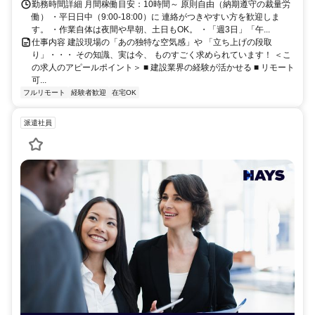
勤務時間詳細 月間稼働目安：10時間～ 原則自由（納期遵守の裁量労
働） ・平日日中（9:00-18:00）に 連絡がつきやすい方を歓迎しま
す。 ・作業自体は夜間や早朝、土日もOK。 ・「週3日」「午...
仕事内容 建設現場の「あの独特な空気感」や 「立ち上げの段取
り」・・・ その知識、実は今、 ものすごく求められています！ ＜こ
の求人のアピールポイント＞ ■ 建設業界の経験が活かせる ■ リモート
可...
フルリモート
経験者歓迎
在宅OK
派遣社員