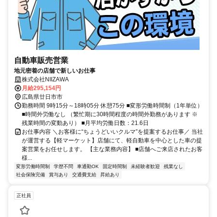
自動車販売営業
地元密着の店舗で新しいお仕事
株式会社NIIZAWA
月給295,154円
広島県廿日市市
勤務時間 9時15分～18時05分 休憩75分 ■変形労働時間制（1年単位）
■時間外労働なし （繁忙期に30時間程度の時間外勤務があります ※
残業時間の変動あり） ■月平均労働日数：21.6日
お仕事内容 ＼お客様に“ちょうどいいクルマ”を提案するお仕事／ 当社
が運営する【軽マーケット】店舗にて、軽自動車を中心とした車の提
案営業をお任せします。 【主な業務内容】 ■店舗へご来店されたお客
様...
変形労働時間制
学歴不問
車通勤OK
固定時間制
未経験者歓迎
残業なし
社会保険完備
賞与あり
交通費支給
昇給あり
正社員