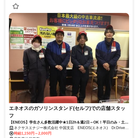
エネオスのガソリンスタンド(セルフ)での店舗スタッ
フ
【ENEOS】学生さん多数活躍中★1日2h＆週2日～OK！平日のみ・土日
のみも歓迎♪燃料割引もあり！
ネクサスエナジー株式会社 中国支店 ENEOS(エネオス) Dr.Driveセ
ルフ大野インターSS
時給1,150円～2,000円