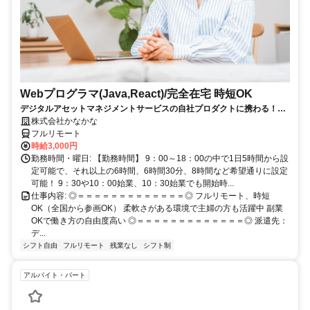
Webプログラマ(Java,React)/完全在宅 時短OK
デジタルアセットマネジメントサービスの自社プロダクトに携わる！働
き方の自由度あり！
株式会社かなかな
フルリモート
時給3,000円
勤務時間・曜日: 【勤務時間】 9：00～18：00の中で1日5時間から設
定可能で、それ以上の6時間、6時間30分、8時間など希望通りに設定
可能！ 9：30や10：00始業、10：30始業でも開始時...
仕事内容: ◎＝＝＝＝＝＝＝＝＝＝＝＝＝◎ フルリモート、時短
OK（全国から参画OK） 柔軟さがある環境で主婦の方も活躍中 副業
OKで働き方の自由度高い ◎＝＝＝＝＝＝＝＝＝＝＝＝＝◎ 派遣先：
デ...
シフト自由
フルリモート
残業なし
シフト制
アルバイト・パート