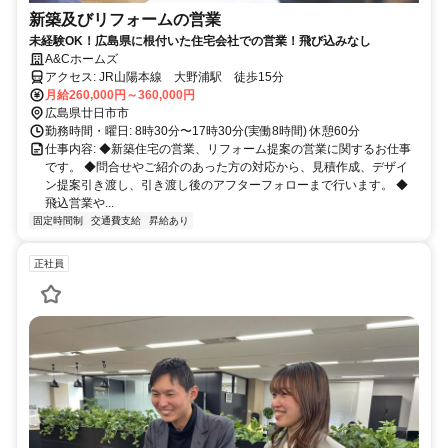
新築及びリフォームの営業
未経験OK！広島県に根付いた住宅会社での営業！飛び込みなし
A&Cホームズ
アクセス: JR山陽本線 大野浦駅 徒歩15分
月給260,000円～360,000円
広島県廿日市市
勤務時間・曜日: 8時30分〜17時30分(実働8時間) 休憩60分
仕事内容: ◆新築住宅の営業、リフォーム提案の営業に関するお仕事
です。 ◆問合せやご紹介のあった方の対応から、見積作成、デザイ
ン提案引き渡し、引き渡し後のアフターフォローまで行います。 ◆
飛込営業や...
固定時間制
交通費支給
昇給あり
正社員