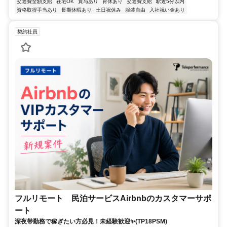
交通費全額支給
在宅OK
賞与あり
育休あり
交通費支給
駅近5分以内
資格取得手当あり
長期休暇あり
土日祝休み
服装自由
入社祝い金あり
契約社員
フルリモート 民泊サービスAirbnbのカスタマーサポ
ート
深夜帯勤務で稼ぎたい方必見！未経験歓迎✨(TP18PSM)