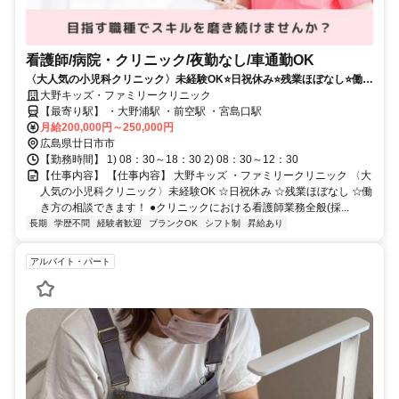
看護師/病院・クリニック/夜勤なし/車通勤OK
〈大人気の小児科クリニック〉未経験OK⭐日祝休み⭐残業ほぼなし⭐働き
方の相談できます❗️
大野キッズ・ファミリークリニック
【最寄り駅】 ・大野浦駅 ・前空駅 ・宮島口駅
月給200,000円～250,000円
広島県廿日市市
【勤務時間】 1) 08：30～18：30 2) 08：30～12：30
【仕事内容】 【仕事内容】 大野キッズ ・ファミリークリニック 〈大
人気の小児科クリニック〉未経験OK ☆日祝休み ☆残業ほぼなし ☆働
き方の相談できます！ ●クリニックにおける看護師業務全般(採...
長期
学歴不問
経験者歓迎
ブランクOK
シフト制
昇給あり
アルバイト・パート