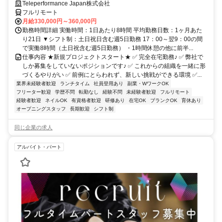
Teleperformance Japan株式会社
フルリモート
月給330,000円～360,000円
勤務時間詳細 実働時間：1日あたり8時間 平均勤務日数：1ヶ月あた
り21日 ▼シフト制：土日祝日含む週5日勤務 17：00～翌9：00の間
で実働8時間（土日祝含む週5日勤務） ・1時間休憩の他に前半...
仕事内容 ★新規プロジェクトスタート★ ✅ 完全在宅勤務♪ ✅ 弊社で
しか募集をしていないポジションです♪ ✅ これからの組織を一緒に形
づくるやりがい ✅ 前例にとらわれず、新しい挑戦ができる環境 ✅...
業界未経験者歓迎
ランチタイム
社員登用あり
副業・WワークOK
フリーター歓迎
学歴不問
転勤なし
経験不問
未経験者歓迎
フルリモート
経験者歓迎
ネイルOK
有資格者歓迎
研修あり
在宅OK
ブランクOK
育休あり
オープニングスタッフ
長期歓迎
シフト制
同じ企業の求人
アルバイト・パート