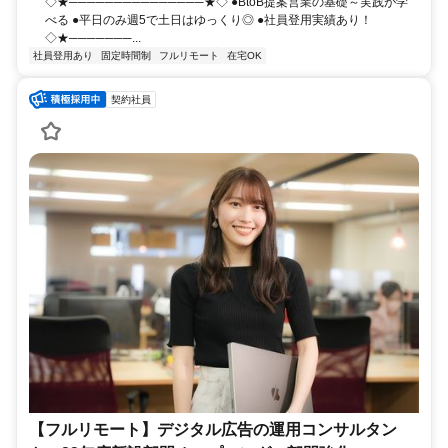
◇★───────────────★◇ ●BtoB提案営業の基礎～実践が学
べる ●平日のみ週5で土日はゆっくり◎ ●社員登用実績あり！
◇★───────...
社員登用あり
固定時間制
フルリモート
在宅OK
契約社員
【フルリモート】デジタル広告の運用コンサルタン