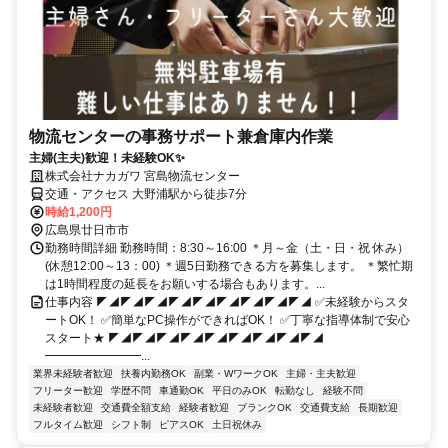
物流センターの事務サポート兼倉庫内作業
主婦(主夫)歓迎！未経験OK✨
株式会社ナカガワ 宮島物流センター
交通・アクセス 大野浦駅から徒歩7分
時給1,200円
広島県廿日市市
勤務時間詳細 勤務時間：8:30～16:00 ＊月～金（土・日・祝 休み）
(休憩12:00～13：00) ＊週5日勤務できる方を募集します。 ＊繁忙期
は1時間程度の延長をお願いする場合もあります。...
仕事内容 ◤◢◤◢◤◢◤◢◤◢◤◢◤◢◤◢◤◢ ✅未経験からスタ
ートOK！ ✅簡単なPC操作ができればOK！ ✅丁寧な指導体制で安心
スタート★ ◤◢◤◢◤◢◤◢◤◢◤◢◤◢◤◢◤◢
━━━━━━━━...
業界未経験者歓迎
扶養内勤務OK
副業・WワークOK
主婦・主夫歓迎
フリーター歓迎
学歴不問
車通勤OK
平日のみOK
転勤なし
経験不問
未経験者歓迎
交通費全額支給
経験者歓迎
ブランクOK
交通費支給
長期歓迎
フルタイム歓迎
シフト制
ピアスOK
土日祝休み