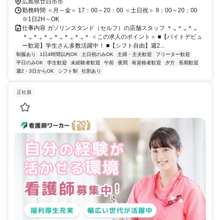
広島県廿日市市
勤務時間 ＜月～金＞ 17：00～20：00 ＜土日祝＞ 9：00～20：00
※1日2H～OK
仕事内容 ガソリンスタンド（セルフ）の店舗スタッフ ＊.｡＊.｡＊.｡
＊.｡＊.｡＊.｡＊.｡＊.｡＊.｡＊ ＜この求人のポイント＞ ■【バイトデビュ
ー歓迎】学生さん多数活躍中！ ■【シフト自由】週2...
制服あり
1日4時間以内OK
土日祝のみOK
主婦・主夫歓迎
フリーター歓迎
平日のみOK
学生歓迎
未経験者歓迎
午前
夜間
有資格者歓迎
夕方
長期歓迎
週2・3日からOK
シフト制
社割あり
正社員