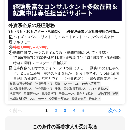
外資系企業の経理財務
8月・9月・10月スタート相談OK！【外資系企業／正社員登用の可能性
大／700万～800万／リモート勤務OK】経理財務
ヘイズ・スペシャリスト・リクルートメント・ジャパン株式会社
フルリモート
時給3,000円～4,500円
勤務時間 フレックスタイム制度 ＜勤務時間について＞ 9:00～
17:00(実働7時間00分 休憩1時間) ※残業月5～10時間程度 ＜勤務開始
時期＞ 即日～ ※スタート日相談可
仕事内容 ＼おすすめポイント／ 1つ目はリモート勤務OKのお仕事で
す。 2つ目は経験、英語スキルを活かせるお仕事です。 3つ目は正社
員登用の可能性大の求人です。 【 仕事内容 】 ・資金管理業務（日...
業界未経験者歓迎
社員登用あり
副業・WワークOK
60代も応募可
資格取得支援あり
社会保険あり
産休・育休取得実績あり
バイク通勤OK
学歴不問
即日勤務OK
職場見学可
平日のみOK
賞与年1回あり
経験不問
英語
未経験者歓迎
フルリモート
交通費全額支給
経験者歓迎
研修あり
前へ
次へ
1
2
3
4
5
この条件の新着求人を受け取る