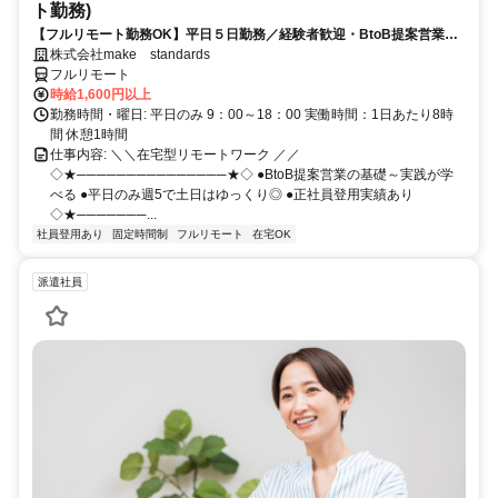
ト勤務)
【フルリモート勤務OK】平日５日勤務／経験者歓迎・BtoB提案営業で
スキルアップ
株式会社make standards
フルリモート
時給1,600円以上
勤務時間・曜日: 平日のみ 9：00～18：00 実働時間：1日あたり8時
間 休憩1時間
仕事内容: ＼＼在宅型リモートワーク ／／
◇★───────────────★◇ ●BtoB提案営業の基礎～実践が学
べる ●平日のみ週5で土日はゆっくり◎ ●正社員登用実績あり
◇★───────...
社員登用あり
固定時間制
フルリモート
在宅OK
派遣社員