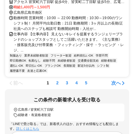
アクセス 皆実町六丁目駅 徒歩4分、皆実町二丁目駅 徒歩5分、広電本
社前駅 徒歩10分
時給1,400円～1,500円
広島県広島市南区
勤務時間 営業時間：10:00 ～ 22:00 勤務時間：10:30～19:00のワン
シフト制！ 月間平均出勤日数：21日 勤務期間：3ヶ月以上の長期/正
社員へのステップも相談可 勤務開始時期：入社が...
仕事内容 【仕事内容】 見えないキレイを提案するランジェリーブラ
ンドのショップスタッフとしてご活躍いただきます。 《主な業務》
・接客販売及び付帯業務 ・フィッティング・採寸 ・ラッピング ・レ
ジ、...
制服あり
業界未経験者歓迎
フリーター歓迎
給料前払いOK
学歴不問
即日勤務OK
転勤なし
経験不問
未経験者歓迎
交通費全額支給
経験者歓迎
週払いOK
即日払いOK
ブランクOK
長期歓迎
駅近5分以内
シフト制
履歴書不要
友達と応募OK
前へ
次へ
1
2
3
4
5
この条件の新着求人を受け取る
広島県 / 皆実町六丁目駅
経験者・有資格者歓迎
「LINEで受け取る」では、新着求人のほか、おすすめ情報なども配信しま
す。
詳しくはこちら