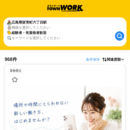
広島県
皆実町六丁目駅
職種を選択してください
経験者・有資格者歓迎
キーワードを選択してください
968件
条件保存
関連度順
業務委託