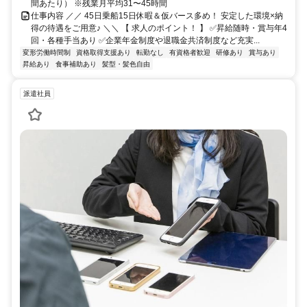
間あたり） ※残業月平均31〜45時間
仕事内容 ／／ 45日乗船15日休暇＆仮バース多め！ 安定した環境×納
得の待遇をご用意♪ ＼＼ 【 求人のポイント！ 】 ✅昇給随時・賞与年4
回・各種手当あり ✅企業年金制度や退職金共済制度など充実...
変形労働時間制
資格取得支援あり
転勤なし
有資格者歓迎
研修あり
賞与あり
昇給あり
食事補助あり
髪型・髪色自由
派遣社員