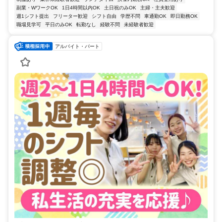
副業・WワークOK
1日4時間以内OK
土日祝のみOK
主婦・主夫歓迎
週1シフト提出
フリーター歓迎
シフト自由
学歴不問
車通勤OK
即日勤務OK
職場見学可
平日のみOK
転勤なし
経験不問
未経験者歓迎
アルバイト・パート