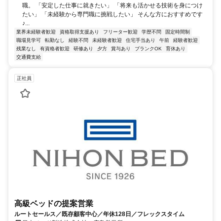
職。 「安定した仕事に就きたい」 「将来も活かせる技術を身につけ
たい」 「未経験から専門職に挑戦したい」 そんな方におすすめです
♪...
業界未経験者歓迎
資格取得支援あり
フリーター歓迎
学歴不問
固定時間制
職場見学可
転勤なし
経験不問
未経験者歓迎
住宅手当あり
午前
経験者歓迎
残業なし
有資格者歓迎
研修あり
夕方
賞与あり
ブランクOK
育休あり
交通費支給
正社員
高級ベッドの提案営業
ルートセールス／既存顧客中心／年休128日／フレックスタイム