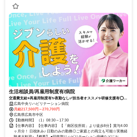
生活相談員/再雇用制度有/病院
交通費支給⭐️再雇用制度有✨夜勤なし✅️担当者オススメ✨研修支援有⭕️車
通勤ＯＫ✨駅チカ
広島中央リハビリテーション病院
月給217,500円～270,700円
広島県広島市中区
【勤務時間】 （1）08:30～17:30
【仕事内容】 【仕事内容】 【「南区役所前」より徒歩8分】賞与4.00
ヶ月分！ 日祝休み♪ 日勤のみの勤務◎ご家庭との両立も可能☆実務経
験者大歓迎♪ 【概要】 ●回復期リハビリテーション病棟などにお...