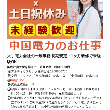
大手電力会社の一般事務|長期安定・1ヶ月研修で未経
験OK
契約社員で腰を据えて｜研修充実・時給1150円
アルティウスリンク株式会社/1260606750
交通・アクセス 「市役所前駅」徒歩10分、「中電前駅」徒歩10分、
広島バス「竹屋町」徒歩1分 ★交通費実費支給※社内規定あり★
時給1,150円
広島県広島市中区
勤務時間詳細 【勤務日数】 月～金のうち、週5日勤務 【勤務時間】
8：50～17：20（実働7時間30分） ★残業ほぼなし！
仕事内容 ／ ✨約1ヶ月の研修で基礎から学べる✨ 土日祝休みで予定も
立てやすい！ 自転車通勤OKで通勤もラクラク♪ ＼ 【電力買取契約に
関わる事務手続き】 ・お申込み情報の専用システムへの入力 ・...