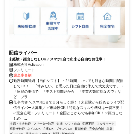
配信ライバー
未経験・顔出しなしOK／スマホ1台で出来る自由なお仕事！
株式会社Activation
フルリモート
完全歩合制
勤務時間詳細 【自由シフト】 ・24時間、いつでも好きな時間に配信
してOK！ ・「休みたい」と思った日は自由に休んで大丈夫です。 ・
「家庭の事情で」「テスト期間だから」「本業の繁忙期なので」な
ど、プラ...
仕事内容 ＼スマホ1台で自分らしく輝く！未経験から始めるライブ配
信ライバー大募集／ ✅未経験OK！特別なスキルや機材は一切不要！
✅完全在宅・フルリモート！全国どこからでも参加OK！ ✅顔出しな
しの「...
主婦・主夫歓迎
フリーター歓迎
短期
シフト自由
学歴不問
フルリモート
経験者歓迎
ネイルOK
在宅OK
ブランクOK
長期歓迎
完全歩合制
単発
ピアスOK
服装自由
ひげOK
髪型・髪色自由