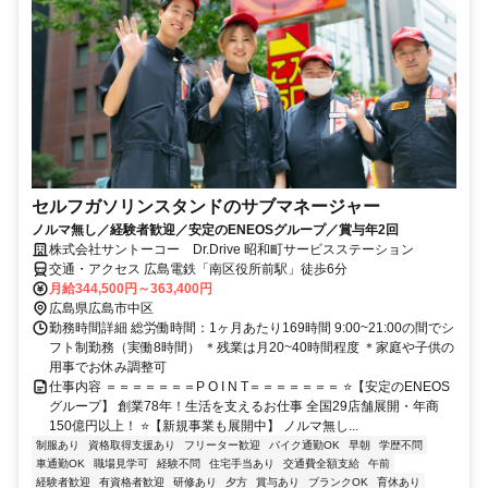
セルフガソリンスタンドのサブマネージャー
ノルマ無し／経験者歓迎／安定のENEOSグループ／賞与年2回
株式会社サントーコー Dr.Drive 昭和町サービスステーション
交通・アクセス 広島電鉄「南区役所前駅」徒歩6分
月給344,500円～363,400円
広島県広島市中区
勤務時間詳細 総労働時間：1ヶ月あたり169時間 9:00~21:00の間でシ
フト制勤務（実働8時間） ＊残業は月20~40時間程度 ＊家庭や子供の
用事でお休み調整可
仕事内容 ＝＝＝＝＝＝＝P O I N T＝＝＝＝＝＝＝ ⭐【安定のENEOS
グループ】 創業78年！生活を支えるお仕事 全国29店舗展開・年商
150億円以上！ ⭐【新規事業も展開中】 ノルマ無し...
制服あり
資格取得支援あり
フリーター歓迎
バイク通勤OK
早朝
学歴不問
車通勤OK
職場見学可
経験不問
住宅手当あり
交通費全額支給
午前
経験者歓迎
有資格者歓迎
研修あり
夕方
賞与あり
ブランクOK
育休あり