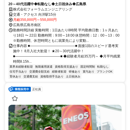
20～40代活躍中◆転勤なし◆土日祝休み◆広島県
株式会社フォーラムエンジニアリング
交通・アクセス 向洋駅15分
月給350,000円～550,000円
広島県広島市南区
勤務時間詳細 実働時間：1日あたり8時間 平均勤務日数：1ヶ月あた
り18日 〜 22日 勤務時間：9:00～18:00 休憩時間：12：00～13：00
※勤務時間、休憩時間ともに就業先により変動...
仕事内容 ■―――――――――――――■ 面接1回のスピード選考実
施中！ 8月入社大歓迎！ ★20～30代活躍中！
■―――――――――――――■ ◆経験者月給35万円～ ◆月平均残業
時間8.15h...
業界未経験者歓迎
無期雇用派遣
資格取得支援あり
固定時間制
転勤なし
住宅手当あり
交通費全額支給
経験者歓迎
研修あり
賞与あり
ブランクOK
育休あり
交通費支給
資格取得手当あり
土日祝休み
正社員