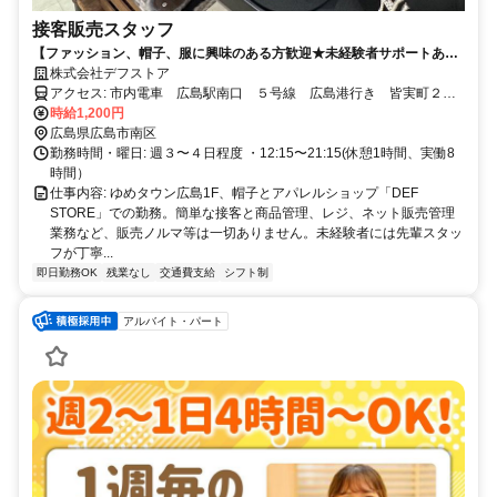
接客販売スタッフ
【ファッション、帽子、服に興味のある方歓迎★未経験者サポートあ
り】ノルマなし！★
株式会社デフストア
アクセス: 市内電車 広島駅南口 ５号線 広島港行き 皆実町２丁
目駅下車 市内電車 紙屋町西 １号線 広島港行き 皆実町６丁
時給1,200円
目駅下車 市内電車 紙屋町東 ３号線 広島港行き 皆実町６丁
広島県広島市南区
勤務時間・曜日: 週３〜４日程度 ・12:15〜21:15(休憩1時間、実働8
目駅下車 平日のみ 車通勤可 駐車場無料
時間）
仕事内容: ゆめタウン広島1F、帽子とアパレルショップ「DEF
STORE」での勤務。簡単な接客と商品管理、レジ、ネット販売管理
業務など、販売ノルマ等は一切ありません。未経験者には先輩スタッ
フが丁寧...
即日勤務OK
残業なし
交通費支給
シフト制
アルバイト・パート