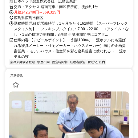
日本ベッド製造株式会社 広島営業所
交通・アクセス 路面電車「南区役所前」徒歩約1分
月給242,740円～369,315円
広島県広島市南区
勤務時間詳細 総労働時間：1ヶ月あたり162時間 【スーパーフレック
スタイム制】 ・フレキシブルタイム：7:00～22:00 ・コアタイム：な
し ・1日の標準労働時間：8時間 ※試用期間中はコアタ...
仕事内容 【アピールポイント】 ・創業100年、一流ホテルにも選ば
れる寝具メーカー ・住宅メーカー（ハウスメーカー）向けの企画提
案営業 ・モデルハウス・住空間を彩る寝具提案に携われる ・一流ホ
テルの寝...
業界未経験者歓迎
学歴不問
固定時間制
経験者歓迎
駅近5分以内
業務委託