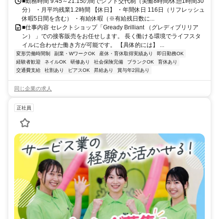
■勤務時間 9:45～21:15の間でシフト交代制（実働8時間/休憩1時間30
分） ・月平均残業1.2時間 【休日】 ・年間休日 116日（リフレッシュ
休暇5日間を含む） ・有給休暇（※有給残日数に...
■仕事内容 セレクトショップ「Gready Brilliant （グレディブリリア
ン） 」での接客販売をお任せします。 長く働ける環境でライフスタ
イルに合わせた働き方が可能です。 【具体的には】 ...
変形労働時間制
副業・WワークOK
産休・育休取得実績あり
即日勤務OK
経験者歓迎
ネイルOK
研修あり
社会保険完備
ブランクOK
育休あり
交通費支給
社割あり
ピアスOK
昇給あり
賞与年2回あり
同じ企業の求人
正社員