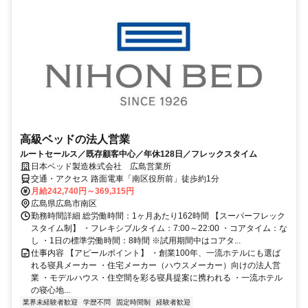
高級ベッドの法人営業
ルートセールス／既存顧客中心／年休128日／フレックスタイム
日本ベッド製造株式会社 広島営業所
交通・アクセス 路面電車「南区役所前」徒歩約1分
月給242,740円～369,315円
広島県広島市南区
勤務時間詳細 総労働時間：1ヶ月あたり162時間 【スーパーフレック
スタイム制】 ・フレキシブルタイム：7:00～22:00 ・コアタイム：な
し ・1日の標準労働時間：8時間 ※試用期間中はコアタ...
仕事内容 【アピールポイント】 ・創業100年、一流ホテルにも選ば
れる寝具メーカー ・住宅メーカー（ハウスメーカー）向けの法人営
業 ・モデルハウス・住空間を彩る寝具提案に携われる ・一流ホテル
の寝心地...
業界未経験者歓迎
学歴不問
固定時間制
経験者歓迎