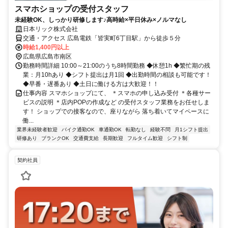
スマホショップの受付スタッフ
未経験OK、しっかり研修します♪高時給×平日休み×ノルマなし
日本リック株式会社
交通・アクセス 広島電鉄「皆実町6丁目駅」から徒歩５分
時給1,400円以上
広島県広島市南区
勤務時間詳細 10:00～21:00のうち8時間勤務 ◆休憩1h ◆繁忙期の残
業：月10hあり ◆シフト提出は月1回 ◆出勤時間の相談も可能です！
◆早番・遅番あり ◆土日に働ける方は大歓迎！！
仕事内容 スマホショップにて、 ＊スマホの申し込み受付 ＊各種サー
ビスの説明 ＊店内POPの作成など の受付スタッフ業務をお任せしま
す！ ショップでの接客なので、座りながら 落ち着いてマイペースに
働...
業界未経験者歓迎
バイク通勤OK
車通勤OK
転勤なし
経験不問
月1シフト提出
研修あり
ブランクOK
交通費支給
長期歓迎
フルタイム歓迎
シフト制
契約社員