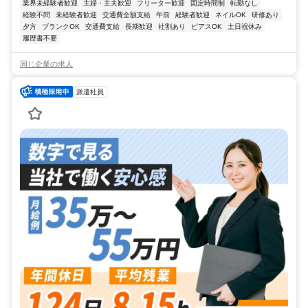
業界未経験者歓迎
主婦・主夫歓迎
フリーター歓迎
固定時間制
転勤なし
経験不問
未経験者歓迎
交通費全額支給
午前
経験者歓迎
ネイルOK
研修あり
夕方
ブランクOK
交通費支給
長期歓迎
社割あり
ピアスOK
土日祝休み
履歴書不要
同じ企業の求人
派遣社員