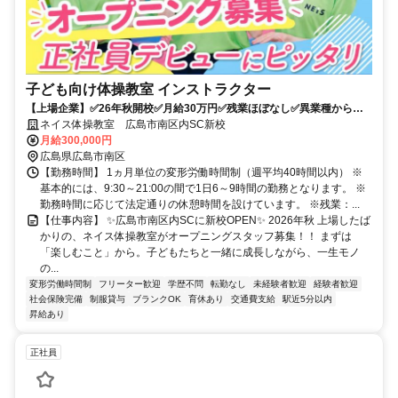
子ども向け体操教室 インストラクター
【上場企業】✅26年秋開校✅月給30万円✅残業ほぼなし✅異業種からの
転職多数✅子供の未来をつくる仕事
ネイス体操教室 広島市南区内SC新校
月給300,000円
広島県広島市南区
【勤務時間】 1ヵ月単位の変形労働時間制（週平均40時間以内） ※
基本的には、9:30～21:00の間で1日6～9時間の勤務となります。 ※
勤務時間に応じて法定通りの休憩時間を設けています。 ※残業：...
【仕事内容】 ✨広島市南区内SCに新校OPEN✨ 2026年秋 上場したば
かりの、ネイス体操教室がオープニングスタッフ募集！！ まずは
「楽しむこと」から。子どもたちと一緒に成長しながら、一生モノ
の...
変形労働時間制
フリーター歓迎
学歴不問
転勤なし
未経験者歓迎
経験者歓迎
社会保険完備
制服貸与
ブランクOK
育休あり
交通費支給
駅近5分以内
昇給あり
正社員