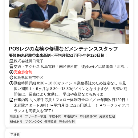
POSレジの点検や修理などメンテナンススタッフ
要普免/未経験◎出来高制＜平均月収52万円>年休120日超！
株式会社川口電子
交通・アクセス 広島電鉄「南区役所前」徒歩5分／広島電鉄「比治山
橋」徒歩9分
完全歩合制
広島県広島市中区
勤務時間詳細 8:30～18:30がメイン ※業務委託のため規定なし ※見
習い期間１～6ヶ月は 8:30～18:30がメインとなりますが、 見習い期
間後は、業務により変動し、 早出や夜勤などもありま...
仕事内容 ＼＼若手応援！フォロー体制万全◎／／ ⏩年間休日120日！
未経験スタート8割！ ⏩平均月収は52万円以上！！ ⏩ワークライフバ
ランスも高収入もGET！ …―――――――――――――――――...
制服あり
フリーター歓迎
学歴不問
車通勤OK
即日勤務OK
経験者歓迎
研修あり
ブランクOK
長期歓迎
完全歩合制
正社員