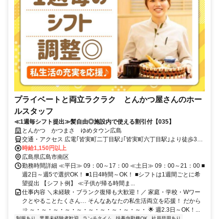
プライベートと両立ラクラク とんかつ屋さんのホー
ルスタッフ
≪1週毎シフト提出≫髪自由◎施設内で使える割引付【035】
とんかつ かつまさ ゆめタウン広島
交通・アクセス 広電｢皆実町二丁目駅｣｢皆実町六丁目駅｣より徒歩3分
/ 交通費支給有◎車・自転車通勤OK
時給1,150円以上
広島県広島市南区
勤務時間詳細 ≪平日≫ 09：00～17：00 ≪土日≫ 09：00～21：00 ■
週2日～週5で選択OK！ ■1日4時間～OK！ ■シフトは1週間ごとに希
望提出 【シフト例】 ≪子供が帰る時間ま...
仕事内容 ＼未経験・ブランク復帰も大歓迎！／ 家庭・学校・Wワー
クとやることたくさん… そんなあなたの私生活両立を応援！ だから
⇒ ～・～・～・～・～・～・～・～・～・～・ 🌟 週2.3日～OK！...
制服あり
業界未経験者歓迎
ランチタイム
扶養内勤務OK
社員登用あり