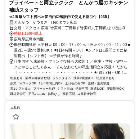
プライベートと両立ラクラク とんかつ屋のキッチン
補助スタッフ
≪1週毎シフト提出≫髪自由◎施設内で使える割引付【035】
とんかつ かつまさ ゆめタウン広島
交通・アクセス 広電｢皆実町二丁目駅｣｢皆実町六丁目駅｣より徒歩3分
/ 交通費支給有◎車・自転車通勤OK
時給1,150円以上
広島県広島市南区
勤務時間詳細 ≪平日≫ 09：00～17：00 ≪土日≫ 09：00～21：00 ■
週2日～週5で選択OK！ ■1日4時間～OK！ ■シフトは1週間ごとに希
望提出 【シフト例】 ≪子供が帰る時間ま...
仕事内容 ＼未経験・ブランク復帰も大歓迎！／ 家事・学校・Wワー
クとやることたくさん… そんなあなたの私生活両立を応援！ だから
⇒ ～・～・～・～・～・～・～・～・～・～・ 🌟 週2.3日～OK！...
制服あり
業界未経験者歓迎
ランチタイム
扶養内勤務OK
社員登用あり
副業・WワークOK
1日4時間以内OK
土日祝のみOK
主婦・主夫歓迎
週1シフト提出
フリーター歓迎
シフト自由
学歴不問
車通勤OK
即日勤務OK
職場見学可
平日のみOK
転勤なし
経験不問
未経験者歓迎
正社員