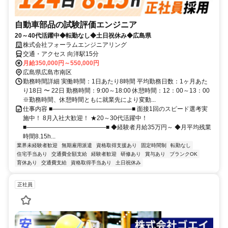
自動車部品の試験評価エンジニア
20～40代活躍中◆転勤なし◆土日祝休み◆広島県
株式会社フォーラムエンジニアリング
交通・アクセス 向洋駅15分
月給350,000円～550,000円
広島県広島市南区
勤務時間詳細 実働時間：1日あたり8時間 平均勤務日数：1ヶ月あた
り18日 〜 22日 勤務時間：9:00～18:00 休憩時間：12：00～13：00
※勤務時間、休憩時間ともに就業先により変動...
仕事内容 ■―――――――――――――■ 面接1回のスピード選考実
施中！ 8月入社大歓迎！ ★20～30代活躍中！
■―――――――――――――■ ◆経験者月給35万円～ ◆月平均残業
時間8.15h...
業界未経験者歓迎
無期雇用派遣
資格取得支援あり
固定時間制
転勤なし
住宅手当あり
交通費全額支給
経験者歓迎
研修あり
賞与あり
ブランクOK
育休あり
交通費支給
資格取得手当あり
土日祝休み
正社員