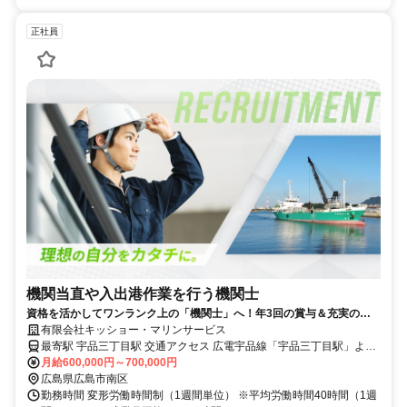
正社員
機関当直や入出港作業を行う機関士
資格を活かしてワンランク上の「機関士」へ！年3回の賞与＆充実の各
種手当で好待遇！
有限会社キッショー・マリンサービス
最寄駅 宇品三丁目駅 交通アクセス 広電宇品線「宇品三丁目駅」より
徒歩1分
月給600,000円～700,000円
広島県広島市南区
勤務時間 変形労働時間制（1週間単位） ※平均労働時間40時間（1週