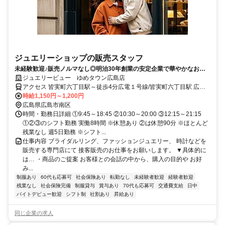
ジュエリーショップの販売スタッフ
未経験歓迎♪販売ノルマなし◎明治30年創業の安定企業で華やかなお仕
事しませんか！幅広い世代の女性活躍中
ジュエリービュー ゆめタウン広島店
アクセス 皆実町六丁目駅～徒歩4分広電１号線/皆実町六丁目駅 広電
５号線/皆実町二丁目駅 広電３号線/御幸橋駅 広電７号線/広電本社前
時給1,150円～1,200円
駅 広電２号線/胡町駅
広島県広島市南区
時間・勤務日詳細 ①9:45～18:45 ②10:30～20:00 ③12:15～21:15
①②③のシフト勤務 実働8時間 ※休憩あり ②は休憩90分 ※ほとんど
残業なし 週5日勤務 ※シフト...
仕事内容 ブライダルリング、ファッションジュエリー、 時計などを
販売する専門店にて 接客販売のお仕事をお願いします。 ▼具体的に
は… ・商品のご提案 お客様との会話の中から、購入の目的や お好
み...
制服あり
60代も応募可
社会保険あり
転勤なし
未経験者歓迎
経験者歓迎
残業なし
社会保険完備
制服貸与
賞与あり
70代も応募可
交通費支給
日中
バイトデビュー歓迎
シフト制
社割あり
昇給あり
同じ企業の求人