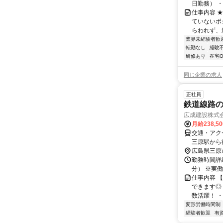
日勤務） ・
仕事内容 
ていないポ
らわれず、新
業界未経験者歓
転勤なし
経験
研修あり
在宅O
同じ企業の求人
正社員
鉄道線路
広成建設株式
月給238,5
交通・アク
三原駅から
広島県三原
勤務時間詳細
分） ※実
仕事内容 
できます◎ 
数活躍！ ・
変形労働時間制
経験者歓迎
有