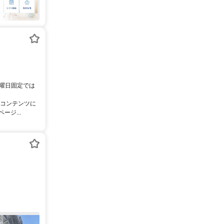
。曜日固定では
像コンテンツに
ジ...