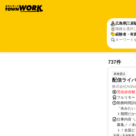
広島県
三原
職種を選択
経験者・有
キーワード
737件
業務委託
配信ライ
株式会社Activa
完全歩合制
フルリモー
勤務時間詳
「休みたい
ト期間だか
仕事内容 
募集／ ✅
ト！全国どこ
主婦・主夫歓迎