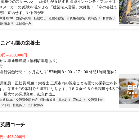
≪ 億単位のスケールと、 頑張りが直結する 高率インセンティブ ≫ ゼネ
スメーカーの 経験を活かせる 「建築法人営業」大募集！ 「今の会社で
に 直結せず、やる気が出...
車通勤OK
固定時間制
転勤なし
経験者歓迎
有資格者歓迎
賞与あり
育休あり
期休暇あり
土日祝休み
のこども園の栄養士
00円～260,000円
セス 車通勤可能（無料駐車場あり）
市
 総労働時間：1ヶ月あたり157時間 8：00～17：00 休憩1時間 週休2
雇用形態：正社員 職種：栄養士 三原市内の認定こども園での栄養士を募
す。 栄養士2名体制での運営になります。1５０食~1６０食程度を4名で
 厨房での調理業務、献立作成...
車通勤OK
交通費全額支給
経験者歓迎
賞与あり
育休あり
交通費支給
シフト制
社割あり
土日祝休み
な英語コーチ
0円～405,000円