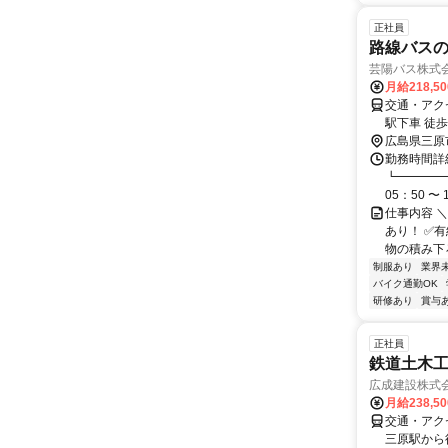
正社員
路線バス
芸陽バス株式
月給218,5
交通・アク
駅下車 徒歩
広島県三原
勤務時間詳細
┗━━━━
05：50 〜 1
仕事内容 ＼
あり！ ✅
物の積み下ろ
制服あり
業界
バイク通勤OK
研修あり
賞与
正社員
鉄道土木
広成建設株式
月給238,5
交通・アク
三原駅から