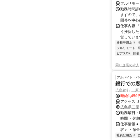
フルリモー
勤務時間詳
ますので、お
間帯を中心に
仕事内容 
う挫折したく
営しています
社員登用あり
フルリモート
ピアスOK
服装
同じ企業の求人
アルバイト・パ
銀行での
広島銀行 三原
時給1,450
アクセス Ｊ
広島県三原
勤務曜日・時
時間 ・休
仕事情報 
容＞ ・預
社員登用あり