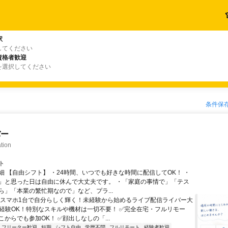
駅
してください
資格者歓迎
を選択してください
条件保
バー
tion
ト
細 【自由シフト】 ・24時間、いつでも好きな時間に配信してOK！ ・
」と思った日は自由に休んで大丈夫です。 ・「家庭の事情で」「テス
ら」「本業の繁忙期なので」など、プラ...
＼スマホ1台で自分らしく輝く！未経験から始めるライブ配信ライバー大
未経験OK！特別なスキルや機材は一切不要！ ✅完全在宅・フルリモー
からでも参加OK！ ✅顔出しなしの「...
フリーター歓迎
短期
シフト自由
学歴不問
フルリモート
経験者歓迎