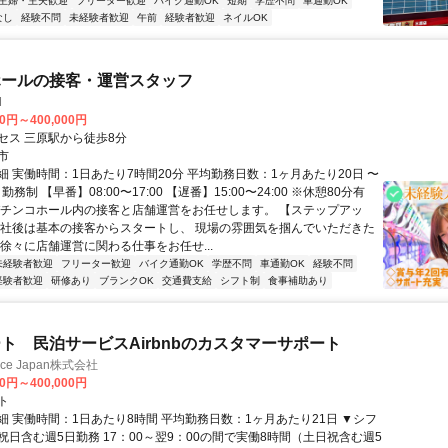
主婦・主夫歓迎
フリーター歓迎
バイク通勤OK
短期
学歴不問
車通勤OK
なし
経験不問
未経験者歓迎
午前
経験者歓迎
ネイルOK
ホールの接客・運営スタッフ
M
00円～400,000円
セス 三原駅から徒歩8分
市
細 実働時間：1日あたり7時間20分 平均勤務日数：1ヶ月あたり20日 〜
勤務制 【早番】08:00〜17:00 【遅番】15:00〜24:00 ※休憩80分有
パチンコホール内の接客と店舗運営をお任せします。 【ステップアッ
入社後は基本の接客からスタートし、 現場の雰囲気を掴んでいただきた
・徐々に店舗運営に関わる仕事をお任せ...
未経験者歓迎
フリーター歓迎
バイク通勤OK
学歴不問
車通勤OK
経験不問
経験者歓迎
研修あり
ブランクOK
交通費支給
シフト制
食事補助あり
ト 民泊サービスAirbnbのカスタマーサポート
ance Japan株式会社
00円～400,000円
ト
細 実働時間：1日あたり8時間 平均勤務日数：1ヶ月あたり21日 ▼シフ
祝日含む週5日勤務 17：00～翌9：00の間で実働8時間（土日祝含む週5