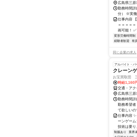
広島県三原
勤務時間詳細
分） ※実
仕事内容 
＝＝＝＝＝
画可能！ ✅
変形労働時間制
経験者歓迎
有
同じ企業の求人
アルバイト・パ
クレーン
お宝買取団 
時給1,160
交通・アク
広島県三原
勤務時間詳
勤務希望者
て欲しいので
仕事内容 
ーンゲーム
技術は要りま
制服あり
業界