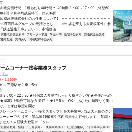
市
 総労働時間：1週あたり40時間 〜 40時間 8：00～17：00（休憩60
働8時間 ※月平均残業時間：約20時間
【広成建設株式会社のお仕事について】 ＝＝＝＝＝＝＝＝＝＝＝＝＝＝
 ✅JR西日本グループの元請けとして、 街の姿を変える大規模案件に参
「鉄道近接工事」という、市場価値...
資格取得支援あり
フリーター歓迎
学歴不問
住宅手当あり
交通費全額支給
資格者歓迎
賞与あり
資格取得手当あり
ート
ゲームコーナー接客業務スタッフ
三原店
円～1,260円
セス 三原駅から車で5分
市
細 9：00～22：30 ★社保加入希望でしっかり稼ぎたい方 ★午後からの
 ★週3以上勤務可能な方 歓迎！ ★1日5ｈ～OK！ あなたに無理なく働い
、 まずは希望を聞か...
✨クレーンゲームコーナー接客スタッフ✨ を大募集中♪ 当店大人気のクレ
コーナーでの 接客・景品陳列/補充や店内清掃をお任せします。 知識・
せん！未経験大歓迎☆ 「クレ...
未経験者歓迎
短期（3ヵ月以内）
扶養内勤務OK
社員登用あり
1日4時間以内OK