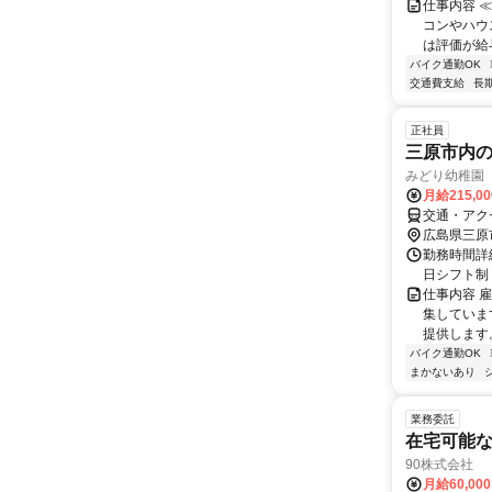
仕事内容 
コンやハウ
は評価が給与
バイク通勤OK
交通費支給
長
正社員
三原市内
みどり幼稚園
月給215,0
交通・アク
広島県三原
勤務時間詳細
日シフト制
仕事内容 
集していま
提供します。
バイク通勤OK
まかないあり
業務委託
在宅可能
90株式会社
月給60,00