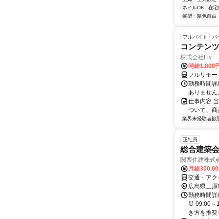
ネイルOK
在宅
髪型・髪色自由
アルバイト・パ
コンテン
株式会社Fly
時給1,800
フルリモー
勤務時間詳細
ありません
仕事内容 
ついて、商
業界未経験者歓
正社員
総合建築
関西住建株式
月給300,0
交通・アク
広島県三原
勤務時間詳細
⏰ 09:0
き方を推奨し