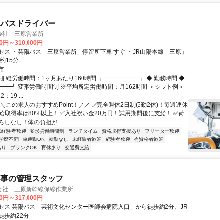
のバスドライバー
会社 三原営業所
00円～310,000円
セス ・芸陽バス「三原営業所」停留所下車 すぐ ・JR山陽本線「三原」
約15分
市
 総労働時間：1ヶ月あたり160時間 ┏━━━━━━┓ ◆ 勤務時間 ◆
━━┛ 変形労働時間制 ※平均所定労働時間：月162時間 ＜シフト例＞
2：19 ...
＼この求人のおすすめPoint！／／ ✅完全週休2日制(5勤2休)！毎週連休
有給取得率は80%以上！ ✅入社祝い金20万円！試用期間後に支給！ ✅荷
しなし！体の負担が...
未経験者歓迎
変形労働時間制
ランチタイム
資格取得支援あり
フリーター歓迎
学歴不問
車通勤OK
転勤なし
未経験者歓迎
経験者歓迎
有資格者歓迎
あり
ブランクOK
育休あり
交通費支給
工事の管理スタッフ
会社 三原新幹線保線作業所
00円～317,000円
セス 芸陽バス「芸術文化センター医師会病院入口」から徒歩約2分、JR
徒歩約22分