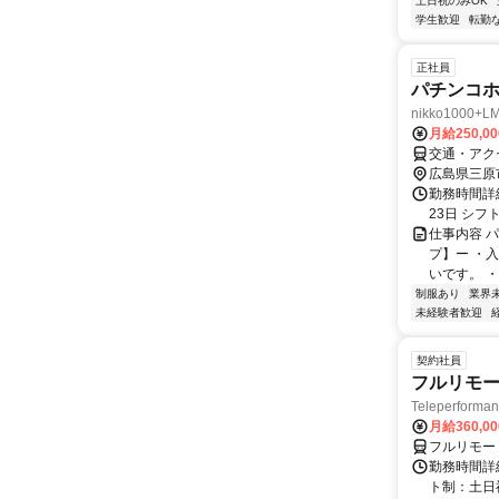
土日祝のみOK
学生歓迎
転勤
正社員
パチンコ
nikko1000+L
月給250,0
交通・アク
広島県三原
勤務時間詳
23日 シフト
仕事内容 
プ】ー ・
いです。 
制服あり
業界
未経験者歓迎
契約社員
フルリモー
Teleperform
月給360,0
フルリモー
勤務時間詳
ト制：土日