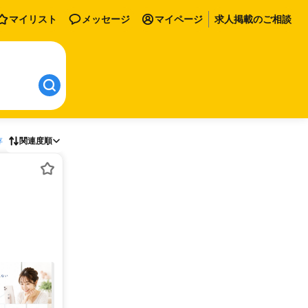
マイリスト
メッセージ
マイページ
求人掲載のご相談
存
関連度順