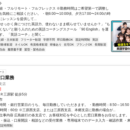
ト
細 ・フルリモート・フルフレックス ※勤務時間はご希望第一で調整し
気軽にご相談ください。 ・朝6:00〜10:00頃、夕方17:00〜24:00の時
レッスンを提供して...
「せっかく身につけた英語力、使わないまま眠らせていませんか？」 “も
ない”と願う人のための英語コーチングスクール 「90 English」を運
。 「英語コーチ」と聞く...
主婦・主夫歓迎
フリーター歓迎
学歴不問
即日勤務OK
固定時間制
英語
経験者歓迎
ネイルOK
有資格者歓迎
研修あり
在宅OK
ブランクOK
長期歓迎
自由
履歴書不要
髪型・髪色自由
ート
窓口業務
支店
円
Ｒ三原駅 徒歩5分
市
間 ・銀行営業日のうち、 毎日勤務していただきます。 ・勤務時間：8:50～16:50
憩時間：60分 ※三原西支店、または三原西支店、本郷支店に勤務の場合が...
● 仕事内容 広島銀行の各支店で、お客様対応を中心とした窓口業務をお任せします。
金・振込・口座開設・相談などの受付業務 ・専用端末でのデータ入力・確認作業 ・来店
固定時間制