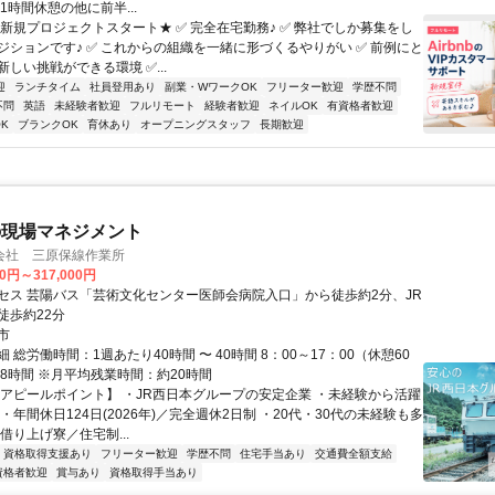
1時間休憩の他に前半...
★新規プロジェクトスタート★ ✅ 完全在宅勤務♪ ✅ 弊社でしか募集をし
ジションです♪ ✅ これからの組織を一緒に形づくるやりがい ✅ 前例にと
しい挑戦ができる環境 ✅...
迎
ランチタイム
社員登用あり
副業・WワークOK
フリーター歓迎
学歴不問
不問
英語
未経験者歓迎
フルリモート
経験者歓迎
ネイルOK
有資格者歓迎
K
ブランクOK
育休あり
オープニングスタッフ
長期歓迎
の現場マネジメント
会社 三原保線作業所
00円～317,000円
セス 芸陽バス「芸術文化センター医師会病院入口」から徒歩約2分、JR
徒歩約22分
市
 総労働時間：1週あたり40時間 〜 40時間 8：00～17：00（休憩60
働8時間 ※月平均残業時間：約20時間
【アピールポイント】 ・JR西日本グループの安定企業 ・未経験から活躍
・年間休日124日(2026年)／完全週休2日制 ・20代・30代の未経験も多
借り上げ寮／住宅制...
資格取得支援あり
フリーター歓迎
学歴不問
住宅手当あり
交通費全額支給
資格者歓迎
賞与あり
資格取得手当あり