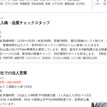
OK
ブランクOK
長期歓迎
完全歩合制
単発
ピアスOK
服装自由
ひげOK
ート
ツ入稿・品質チェックスタッフ
円
ト
 勤務時間：12:00〜20:00（休憩1時間、実働7時間） 週5日勤務のシフト制です
。 業務時間中はカメラ・音声ONでオンラインMTGルームに参加いただきます。 ...
当社は成人向けVTuber事務所を運営しています。配信・販売する年齢制限のある映
品ページの入稿、配信前の映像チェック、SNS運用サポートを担当します。 【商品ペー
迎
学歴不問
経験不問
フルリモート
在宅OK
フルタイム歓迎
シフト制
週4日以上OK
会社での法人営業
会社
00円～450,000円
セス 三原駅から車で10分
市
 実働時間：1日あたり8時間 平均勤務日数：1ヶ月あたり20日 〜 21日
0～18:00 ※休憩時間：60分 ※残業は月平均20時間程度です。効率的な働
ています...