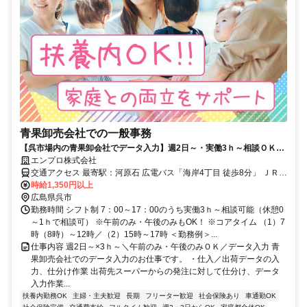
青果卸売会社での一般事務
【呉市場内の青果卸会社でデータ入力】週2日～・実働3ｈ～相談ＯＫ＼
事務経験あれば〇／午前・午後のみもOK
エンプロ株式会社
交通アクセス 最寄駅：河原石 広電バス「海岸4丁目 徒歩8分」 ＪＲ呉
線「河原石駅 徒歩13分」 ＪＲ呉線「呉駅 車10分」 ＪＲ呉線「坂駅
時給1,350円以上
車21分」 ＪＲ呉線「広駅 車25分」 所在地：広島県呉市光町 ※車通
広島県呉市
勤OK（P無料）
勤務時間 シフト制 7：00～17：00のうち実働3ｈ～相談可能（休憩0
～1ｈで相談可） ※午前のみ・午後のみもOK！ ※コアタイム （1）7
時（8時）～12時／（2）15時～17時 ＜勤務例＞...
仕事内容 週2日～×3ｈ～＼午前のみ・午後のみＯＫ／データ入力 青
果卸売会社でのデータ入力のお仕事です。 ・仕入／出荷データの入
力、仕分け作業 出荷先スーパーからの発注に対して仕分け、データ
入力作業...
扶養内勤務OK
主婦・主夫歓迎
長期
フリーター歓迎
社会保険あり
車通勤OK