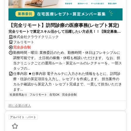
【完全リモート】訪問診療の医療事務(レセプト算定)
完全リモートで算定スキル活かして活躍したい方必見！！【限定募集】
完全リモート｜在宅医療レセプト算定（成果報酬型／業務委託）
株式会社クラウドクリニック
フルリモート
完全歩合制
勤務時間・曜日: 業務委託のため、勤務時間・休日はフレキシブルに
調整可能です。 土日祝の稼働・休暇も相談いただけます。 なお、担
当クリニックごとの運用ルール・算定ルールのレクチャーを、一部ス
タッフの...
仕事内容: ■ 仕事内容 電子カルテに入力された情報をもとに、訪問診
療・往診の算定項目を入力し、レセプトを作成します。 担当案件の
カルテ確認から算定入力・レセプト完成まで、一貫して担当いただき
ます...
社員登用あり
フルリモート
在宅OK
完全歩合制
同じ企業の求人
アルバイト・パート