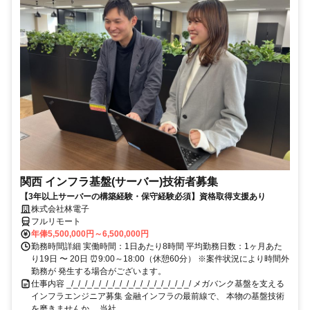
関西 インフラ基盤(サーバー)技術者募集
【3年以上サーバーの構築経験・保守経験必須】資格取得支援あり
株式会社林電子
フルリモート
年俸5,500,000円～6,500,000円
勤務時間詳細 実働時間：1日あたり8時間 平均勤務日数：1ヶ月あた
り19日 〜 20日 ⏰9:00～18:00（休憩60分） ※案件状況により時間外
勤務が 発生する場合がございます。
仕事内容 _/_/_/_/_/_/_/_/_/_/_/_/_/_/_/_/_/_/ メガバンク基盤を支える
インフラエンジニア募集 金融インフラの最前線で、 本物の基盤技術
を磨きませんか。 当社...