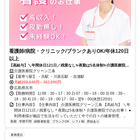
看護師/病院・クリニック/ブランクありOK/年休120日
以上
【高給与】＼年間休日121日／残業なし✨夜勤は5名体制✨介護医療院で
のお仕事❗️
介護医療院グリーン三条
【最寄り駅】 ・呉駅 ・川原石駅 ・吉浦駅
月給208,640円～302,000円
広島県呉市
【勤務時間】 1) 08：30～17：30 2) 07：00～16：00 3) 09：30～
18：30 4) 10：00～19：00 17：00～翌9：00(休憩120分)
【仕事内容】 【仕事内容】 介護医療院グリーン三条 【高給与】 ＼年
間休日121日／残業なし＊夜勤は5名体制＊介護医療院でのお仕事！ ●
利用者様が施設で生活を行っていただく中での日々の健康管理、...
長期
学歴不問
経験者歓迎
ブランクOK
シフト制
昇給あり
業務委託