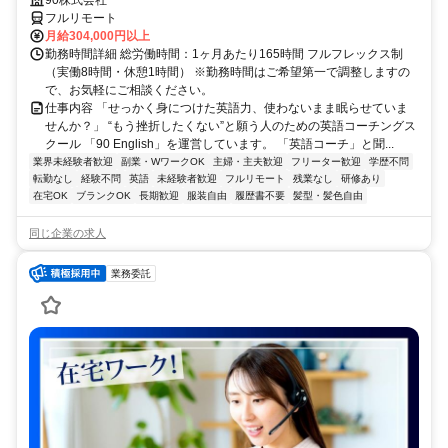
90株式会社
フルリモート
月給304,000円以上
勤務時間詳細 総労働時間：1ヶ月あたり165時間 フルフレックス制
（実働8時間・休憩1時間） ※勤務時間はご希望第一で調整しますの
で、お気軽にご相談ください。
仕事内容 「せっかく身につけた英語力、使わないまま眠らせていま
せんか？」 “もう挫折したくない”と願う人のための英語コーチングス
クール 「90 English」を運営しています。 「英語コーチ」と聞...
業界未経験者歓迎
副業・WワークOK
主婦・主夫歓迎
フリーター歓迎
学歴不問
転勤なし
経験不問
英語
未経験者歓迎
フルリモート
残業なし
研修あり
在宅OK
ブランクOK
長期歓迎
服装自由
履歴書不要
髪型・髪色自由
同じ企業の求人
業務委託