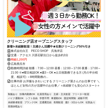
クリーニング店オープニングスタッフ
新着✨未経験歓迎！主婦さん活躍中★社割クリーニング50%引き
株式会社白王 PECO SHOP 呉海岸店
交通・アクセス 川原石駅出口から徒歩約3分
時給1,200円
広島県呉市
勤務時間詳細 朝番：7:00～12:00 昼番：12:00～17:00 夜番：17:00～
21:00 ※●曜日相談OK ●週3～OK ●土日祝勤務できる方 (月の半分程
度、相談可) ＜8時間勤務の...
仕事内容 お洋服をきれいにする クリーニング屋さんのお仕事です ＼
ほとんど女性の方が活躍中のお仕事／ ⭐未経験でも安心のスタート⭐
:::::::::::::::::::::::::::::::...
制服あり
扶養内勤務OK
社員登用あり
主婦・主夫歓迎
フリーター歓迎
バイク通勤OK
シフト自由
学歴不問
車通勤OK
固定時間制
経験不問
未経験者歓迎
ブランクOK
交通費支給
長期歓迎
週2・3日からOK
社割あり
長期休暇あり