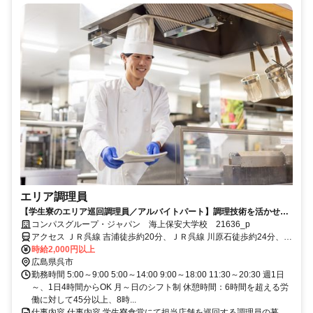
エリア調理員
【学生寮のエリア巡回調理員／アルバイトパート】調理技術を活かせる
環境♪定年後も勤務可能！
コンパスグループ・ジャパン 海上保安大学校 21636_p
アクセス ＪＲ呉線 吉浦徒歩約20分、ＪＲ呉線 川原石徒歩約24分、Ｊ
Ｒ呉線 かるが浜徒歩約33分
時給2,000円以上
広島県呉市
勤務時間 5:00～9:00 5:00～14:00 9:00～18:00 11:30～20:30 週1日
～、1日4時間からOK 月～日のシフト制 休憩時間：6時間を超える労
働に対して45分以上、8時...
仕事内容 仕事内容 学生寮食堂にて担当店舗を巡回する調理員の募