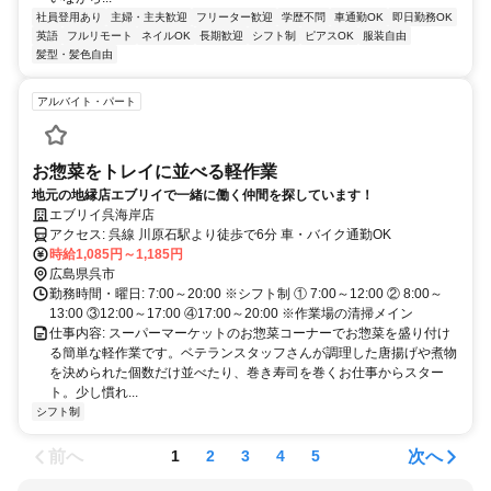
社員登用あり
主婦・主夫歓迎
フリーター歓迎
学歴不問
車通勤OK
即日勤務OK
英語
フルリモート
ネイルOK
長期歓迎
シフト制
ピアスOK
服装自由
髪型・髪色自由
アルバイト・パート
お惣菜をトレイに並べる軽作業
地元の地縁店エブリイで一緒に働く仲間を探しています！
エブリイ呉海岸店
アクセス: 呉線 川原石駅より徒歩で6分 車・バイク通勤OK
時給1,085円～1,185円
広島県呉市
勤務時間・曜日: 7:00～20:00 ※シフト制 ① 7:00～12:00 ② 8:00～
13:00 ③12:00～17:00 ④17:00～20:00 ※作業場の清掃メイン
仕事内容: スーパーマーケットのお惣菜コーナーでお惣菜を盛り付け
る簡単な軽作業です。ベテランスタッフさんが調理した唐揚げや煮物
を決められた個数だけ並べたり、巻き寿司を巻くお仕事からスター
ト。少し慣れ...
シフト制
前へ
次へ
1
2
3
4
5