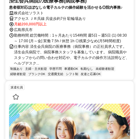
済生会呉病院の医療事務(病院事務)
患者様対応ほぼなし☆電子カルテの操作経験を活かせる◎院内事務♪
株式会社ソラスト
アクセス ＪＲ呉線 呉徒歩約7分 駐輪場あり
月給200,000円以上
広島県呉市
勤務時間 総労働時間：1ヶ月あたり154時間 週5日～週5日 (1) 08:30
～ 17:00 [月～金] 実働 7.5h / 休憩 1h ◎残業少なめ(月5時間程度)
仕事内容 済生会呉病院の医療事務（病院事務）の正社員求人です。
済生会呉病院で、病院事務スタッフを募集しています。 病院職員や
スタッフからの問い合わせ対応や、電子カルテの操作方法説明など、
ヘルプデスク...
制服あり
主婦・主夫歓迎
学歴不問
車通勤OK
転勤なし
未経験者歓迎
経験者歓迎
ブランクOK
交通費支給
シフト制
友達と応募OK
派遣社員