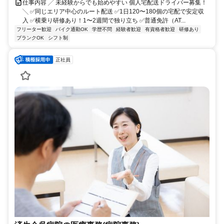
仕事内容 ╱ 未経験からでも始めやすい 個人宅配送ドライバー募集！
╲ ✅同じエリア中心のルート配送 ✅1日120〜180個の宅配で安定収
入 ✅横乗り研修あり！1〜2週間で独り立ち ✅普通免許（AT...
フリーター歓迎
バイク通勤OK
学歴不問
経験者歓迎
有資格者歓迎
研修あり
ブランクOK
シフト制
正社員