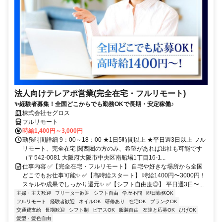
法人向けテレアポ営業(完全在宅・フルリモート)
✨経験者募集！全国どこからでも勤務OKで長期・安定稼働♪
株式会社セグロス
フルリモート
時給1,400円～3,000円
勤務時間詳細 9：00～18：00 ★1日5時間以上 ★平日週3日以上 フル
リモート、完全在宅 関西圏の方のみ、希望があれば出社も可能です
（〒542-0081 大阪府大阪市中央区南船場1丁目16-1...
仕事内容 ✅【完全在宅・フルリモート】 自宅や好きな場所から全国
どこでもお仕事可能✨ ✅【高時給スタート】 時給1400円〜3000円！
スキルや成果でしっかり還元✨ ✅【シフト自由度◎】 平日週3日〜...
主婦・主夫歓迎
フリーター歓迎
シフト自由
学歴不問
即日勤務OK
フルリモート
経験者歓迎
ネイルOK
研修あり
在宅OK
ブランクOK
交通費支給
長期歓迎
シフト制
ピアスOK
服装自由
友達と応募OK
ひげOK
髪型・髪色自由