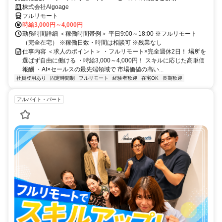
株式会社Algoage
フルリモート
時給3,000円～4,000円
勤務時間詳細 ＜稼働時間帯例＞ 平日9:00～18:00 ※フルリモート
（完全在宅） ※稼働日数・時間は相談可 ※残業なし
仕事内容 ＜求人のポイント＞ ・フルリモート×完全週休2日！ 場所を
選ばず自由に働ける ・時給3,000～4,000円！ スキルに応じた高単価
報酬 ・AI×セールスの最先端領域で 市場価値の高い...
社員登用あり
固定時間制
フルリモート
経験者歓迎
在宅OK
長期歓迎
アルバイト・パート