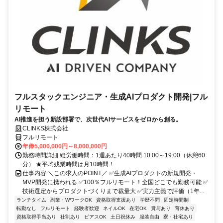
フルスタックエンジニア・生成AIプロダクト開発|フル
リモート
AI推進を担う新設部署で、次世代AIサービスをゼロから創る。
CLINKS株式会社
フルリモート
年俸5,000,000円～8,000,000円
勤務時間詳細 総労働時間：1週あたり40時間 10:00～19:00（休憩60
分） ★平均残業時間は月10時間！
仕事内容 ＼この求人のPOINT／ ✅生成AIプロダクトの新規開発・
MVP開発に携われる ✅100％フルリモート！全国どこでも勤務可能 ✅
技術選定からプロダクトづくりまで裁量大 ✅実力主義で評価（1年...
ランチタイム
副業・WワークOK
資格取得支援あり
学歴不問
固定時間制
転勤なし
フルリモート
経験者歓迎
ネイルOK
在宅OK
賞与あり
育休あり
資格取得手当あり
社割あり
ピアスOK
土日祝休み
服装自由
寮・社宅あり