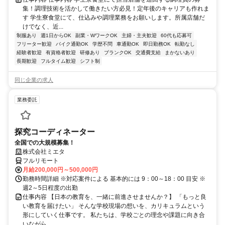
集！調理技術を活かして働きたい方必見！定年後のキャリアも作れま
す 学生寮食堂にて、仕込みや調理業務をお願いします。所属店舗だ
けでなく、近...
制服あり
週1日からOK
副業・WワークOK
主婦・主夫歓迎
60代も応募可
フリーター歓迎
バイク通勤OK
学歴不問
車通勤OK
即日勤務OK
転勤なし
経験者歓迎
有資格者歓迎
研修あり
ブランクOK
交通費支給
まかないあり
長期歓迎
フルタイム歓迎
シフト制
同じ企業の求人
業務委託
探究コーディネーター
全国での大規模募集！
株式会社ミエタ
フルリモート
月給200,000円～500,000円
勤務時間詳細 ※対応案件による 基本的には 9：00～18：00 目安 ※
週2～5日程度の出勤
仕事内容 【日本の教育を、一緒に前進させませんか？】 「もっと良
い教育を届けたい」 そんな学校現場の想いを、カリキュラムという
形にしていく仕事です。 私たちは、学校ごとの理念や課題に向き合
いながら...