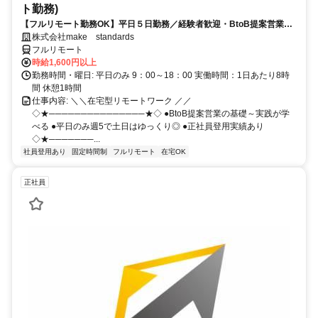
ト勤務)
【フルリモート勤務OK】平日５日勤務／経験者歓迎・BtoB提案営業で
スキルアップ
株式会社make standards
フルリモート
時給1,600円以上
勤務時間・曜日: 平日のみ 9：00～18：00 実働時間：1日あたり8時
間 休憩1時間
仕事内容: ＼＼在宅型リモートワーク ／／
◇★───────────────★◇ ●BtoB提案営業の基礎～実践が学
べる ●平日のみ週5で土日はゆっくり◎ ●正社員登用実績あり
◇★───────...
社員登用あり
固定時間制
フルリモート
在宅OK
正社員