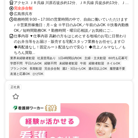
い◎
アクセス ＪＲ呉線 川原石徒歩約12分、ＪＲ呉線 呉徒歩約13分、ＪＲ
呉線 吉浦徒歩約33分
完全歩合制
広島県呉市
勤務時間 9:00～17:00の営業時間の中で、自由に働いていただけます
♪ ※営業所稼働日：月～金 ※平日のみOK／午前のみOK ※扶養内勤務
OK／短時間勤務OK ＊勤務時間・曜日応相談／お気軽にご...
仕事内容 ▼仕事内容 高齢の方をはじめとする地域のお宅に日替わり
のお弁当等をお届け・販売する宅配スタッフ業務をお任せします◎
◆再配達なし！固定ルート配送なので安心！ ◆売上ノルマなし／も
ちろん買取...
業界未経験者歓迎
社員登用あり
1日4時間以内OK
主婦・主夫歓迎
60代も応募可
学歴不問
平日のみOK
経験不問
未経験者歓迎
午前
経験者歓迎
ネイルOK
ブランクOK
長期歓迎
完全歩合制
週2・3日からOK
週4日以上OK
履歴書不要
友達と応募OK
ひげOK
正社員