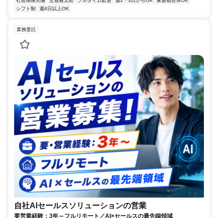
社会保険完備
交通費支給
フルタイム歓迎
週2・3日からOK
家庭都合休OK
シフト制
週4日以上OK
業務委託
自社AIセールスソリューションの営業
要営業経験：3年～フルリモート／AI×セールスの最先端領域