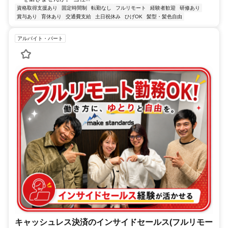
資格取得支援あり
固定時間制
転勤なし
フルリモート
経験者歓迎
研修あり
賞与あり
育休あり
交通費支給
土日祝休み
ひげOK
髪型・髪色自由
アルバイト・パート
キャッシュレス決済のインサイドセールス(フルリモー