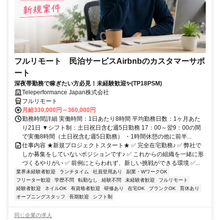
フルリモート 民泊サービスAirbnbのカスタマーサポ
ート
深夜帯勤務で稼ぎたい方必見！未経験歓迎✨(TP18PSM)
Teleperformance Japan株式会社
フルリモート
月給330,000円～360,000円
勤務時間詳細 実働時間：1日あたり8時間 平均勤務日数：1ヶ月あた
り21日 ▼シフト制：土日祝日含む週5日勤務 17：00～翌9：00の間
で実働8時間（土日祝含む週5日勤務） ・1時間休憩の他に前半...
仕事内容 ★新規プロジェクトスタート★ ✅ 完全在宅勤務♪ ✅ 弊社で
しか募集をしていないポジションです♪ ✅ これからの組織を一緒に形
づくるやりがい ✅ 前例にとらわれず、新しい挑戦ができる環境 ✅...
業界未経験者歓迎
ランチタイム
社員登用あり
副業・WワークOK
フリーター歓迎
学歴不問
転勤なし
経験不問
未経験者歓迎
フルリモート
経験者歓迎
ネイルOK
有資格者歓迎
研修あり
在宅OK
ブランクOK
育休あり
オープニングスタッフ
長期歓迎
シフト制
同じ企業の求人