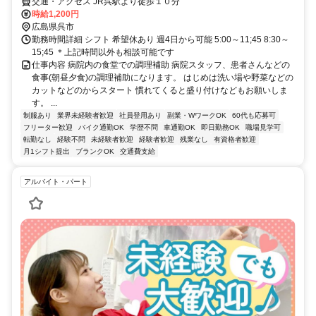
交通・アクセス JR呉駅より徒歩１０分
時給1,200円
広島県呉市
勤務時間詳細 シフト 希望休あり 週4日から可能 5:00～11;45 8:30～
15;45 ＊上記時間以外も相談可能です
仕事内容 病院内の食堂での調理補助 病院スタッフ、患者さんなどの
食事(朝昼夕食)の調理補助になります。 はじめは洗い場や野菜などの
カットなどのからスタート 慣れてくると盛り付けなどもお願いしま
す。 ...
制服あり
業界未経験者歓迎
社員登用あり
副業・WワークOK
60代も応募可
フリーター歓迎
バイク通勤OK
学歴不問
車通勤OK
即日勤務OK
職場見学可
転勤なし
経験不問
未経験者歓迎
経験者歓迎
残業なし
有資格者歓迎
月1シフト提出
ブランクOK
交通費支給
アルバイト・パート