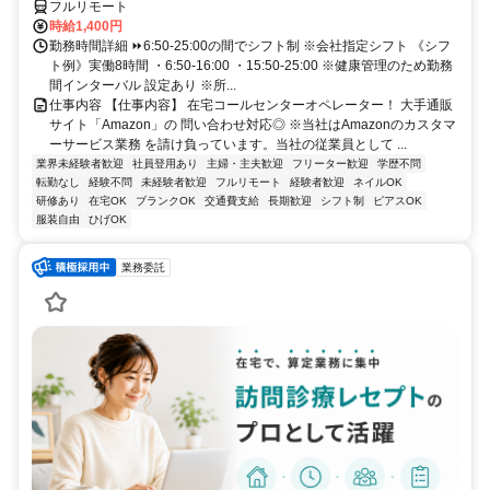
フルリモート
時給1,400円
勤務時間詳細 ⏩6:50-25:00の間でシフト制 ※会社指定シフト 《シフ
ト例》実働8時間 ・6:50-16:00 ・15:50-25:00 ※健康管理のため勤務
間インターバル 設定あり ※所...
仕事内容 【仕事内容】 在宅コールセンターオペレーター！ 大手通販
サイト「Amazon」の 問い合わせ対応◎ ※当社はAmazonのカスタマ
ーサービス業務 を請け負っています。当社の従業員として ...
業界未経験者歓迎
社員登用あり
主婦・主夫歓迎
フリーター歓迎
学歴不問
転勤なし
経験不問
未経験者歓迎
フルリモート
経験者歓迎
ネイルOK
研修あり
在宅OK
ブランクOK
交通費支給
長期歓迎
シフト制
ピアスOK
服装自由
ひげOK
業務委託