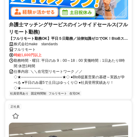
弁護士マッチングサービスのインサイドセールス(フル
リモート勤務)
【フルリモート勤務OK】平日５日勤務／法律知識ゼロでOK！BtoBスキ
ルが身につく営業職
株式会社make standards
フルリモート
時給1,600円以上
勤務時間・曜日: 平日のみ 9：00～18：00 実働時間：1日あたり8時
間 休憩1時間
仕事内容: ＼＼在宅型リモートワーク ／／
◇★───────────────★◇ ●BtoB提案営業の基礎～実践が学
べる ●平日のみ週5で土日はゆっくり◎ ●社員登用実績あり！
◇★───────...
社員登用あり
固定時間制
フルリモート
在宅OK
正社員