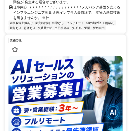
勤務が 発生する場合がございます。
仕事内容 _/_/_/_/_/_/_/_/_/_/_/_/_/_/_/_/_/_/ メガバンク基盤を支える
インフラエンジニア募集 金融インフラの最前線で、 本物の基盤技術
を磨きませんか。 当社...
資格取得支援あり
固定時間制
転勤なし
フルリモート
経験者歓迎
研修あり
賞与あり
育休あり
交通費支給
土日祝休み
ひげOK
髪型・髪色自由
業務委託