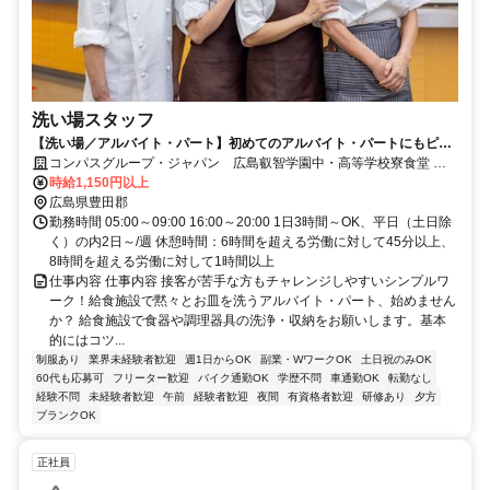
洗い場スタッフ
【洗い場／アルバイト・パート】初めてのアルバイト・パートにもピッ
タリ！未経験歓迎♪
コンパスグループ・ジャパン 広島叡智学園中・高等学校寮食堂
21416_p
時給1,150円以上
広島県豊田郡
勤務時間 05:00～09:00 16:00～20:00 1日3時間～OK、平日（土日除
く）の内2日～/週 休憩時間：6時間を超える労働に対して45分以上、
8時間を超える労働に対して1時間以上
仕事内容 仕事内容 接客が苦手な方もチャレンジしやすいシンプルワ
ーク！給食施設で黙々とお皿を洗うアルバイト・パート、始めません
か？ 給食施設で食器や調理器具の洗浄・収納をお願いします。基本
的にはコツ...
制服あり
業界未経験者歓迎
週1日からOK
副業・WワークOK
土日祝のみOK
60代も応募可
フリーター歓迎
バイク通勤OK
学歴不問
車通勤OK
転勤なし
経験不問
未経験者歓迎
午前
経験者歓迎
夜間
有資格者歓迎
研修あり
夕方
ブランクOK
正社員