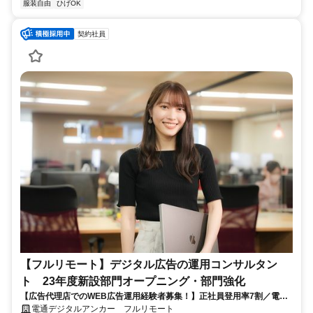
服装自由
ひげOK
契約社員
【フルリモート】デジタル広告の運用コンサルタン
ト 23年度新設部門オープニング・部門強化
【広告代理店でのWEB広告運用経験者募集！】正社員登用率7割／電通
G／全国×完全在宅／年休126日・土日祝休み／残業月平均4時間19分
電通デジタルアンカー フルリモート