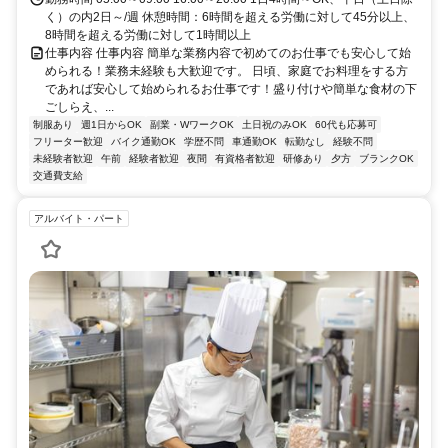
く）の内2日～/週 休憩時間：6時間を超える労働に対して45分以上、
8時間を超える労働に対して1時間以上
仕事内容 仕事内容 簡単な業務内容で初めてのお仕事でも安心して始
められる！業務未経験も大歓迎です。 日頃、家庭でお料理をする方
であれば安心して始められるお仕事です！盛り付けや簡単な食材の下
ごしらえ、...
制服あり
週1日からOK
副業・WワークOK
土日祝のみOK
60代も応募可
フリーター歓迎
バイク通勤OK
学歴不問
車通勤OK
転勤なし
経験不問
未経験者歓迎
午前
経験者歓迎
夜間
有資格者歓迎
研修あり
夕方
ブランクOK
交通費支給
アルバイト・パート