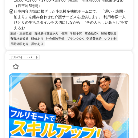
10:00〜19:00 ・17:00〜翌9:00（夜勤） ※休憩60分 ※残業少なめ
（月平均5時間）
仕事内容 地域に根ざした小規模多機能ホームにて、 「通い・訪問・
泊まり」を組み合わせた介護サービスを提供します。 利用者様一人
ひとりの生活スタイルを大切にしながら、 “その人らしい暮らし”を支
えるお...
主婦・主夫歓迎
資格取得支援あり
長期
学歴不問
車通勤OK
経験者歓迎
有資格者歓迎
研修あり
社会保険完備
ブランクOK
交通費支給
シフト制
長期休暇あり
昇給あり
アルバイト・パート