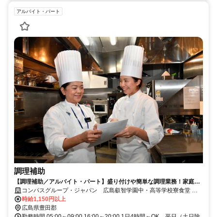
アルバイト・パート
調理補助
【調理補助／アルバイト・パート】盛り付けや簡単な調理業務！家庭の
調理レベルでOK！
コンパスグループ・ジャパン 広島叡智学園中・高等学校寮食堂
21416_p
時給1,150円以上
広島県豊田郡
勤務時間 05:00～09:00 16:00～20:00 1日4時間～OK、平日（土日除