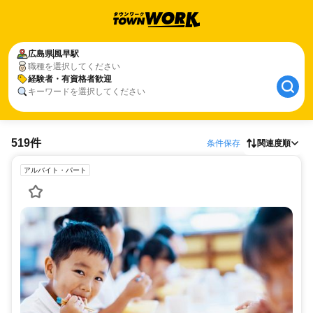
広島県
風早駅
職種を選択してください
経験者・有資格者歓迎
キーワードを選択してください
519件
条件保存
関連度順
アルバイト・パート