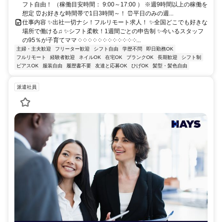
フト自由！ （稼働目安時間： 9:00～17:00 ） ※週9時間以上の稼働を
想定 ⏰お好きな時間帯で1日3時間～！ ⏰平日のみの週...
仕事内容 ✨出社一切ナシ！フルリモート求人！ ✨全国どこでも好きな
場所で働ける♫ ✨シフト柔軟！1週間ごとの申告制 ✨今いるスタッフ
の95％が子育てママ ༶ ༶ ༶ ༶ ༶ ༶ ༶ ༶ ༶ ༶ ༶ ༶...
主婦・主夫歓迎
フリーター歓迎
シフト自由
学歴不問
即日勤務OK
フルリモート
経験者歓迎
ネイルOK
在宅OK
ブランクOK
長期歓迎
シフト制
ピアスOK
服装自由
履歴書不要
友達と応募OK
ひげOK
髪型・髪色自由
派遣社員