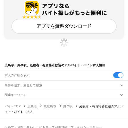
アプリを無料ダウンロード
広島県、風早駅、経験者・有資格者歓迎のアルバイト・バイト求人情報
求人の詳細を表示
条件を追加・変更して検索
市区町村を追加・変更
関連キーワード
完全在宅ワーク 全国
シール貼り 在宅
現在地周辺
ガチャガチャ
犬カフェ
広島県
駅を追加・変更
バイトTOP
広島県
東広島市
風早駅
経験者・有資格者歓迎のアルバ
広島県
すべて
イト・バイト・求人
広島市
すべて
職種を追加・変更
JR山陽本線(岡山～三原)
中区
東区
南区
西区
安佐南区
安佐北区
安芸区
佐伯区
大門駅
東福山駅
福山駅
備後赤坂駅
松永駅
東尾道駅
尾道駅
糸崎駅
三原駅
飲食・フードサービス
呉市
竹原市
三原市
尾道市
福山市
府中市
三次市
庄原市
大竹市
東広島市
廿日市市
特徴を追加・変更
飲食・フードサービス
すべて
ヘルプ・お問い合わせ
サイトマップ
利用規約・プライバシーポリシー
JR山陽本線(三原～岩国)