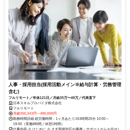
人事・採用担当(採用活動メイン※給与計算・労務管理
含む)
フルリモート／年休121日／月給35万〜49万／代表直下
日本スキルプロバイダ株式会社
フルリモート
月給350,343円～490,000円
勤務時間詳細 総労働時間：1ヶ月あたり163時間20分 10:00～
19:00（実働8時間／休憩1時間）
仕事内容 ※ はじめに ※ まず面接対応や事務・サポートからお任せし