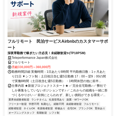
フルリモート 民泊サービスAirbnbのカスタマーサポ
ート
深夜帯勤務で稼ぎたい方必見！未経験歓迎✨(TP18PSM)
Teleperformance Japan株式会社
フルリモート
月給330,000円～360,000円
勤務時間詳細 実働時間：1日あたり8時間 平均勤務日数：1ヶ月あた
り21日 ▼シフト制：土日祝日含む週5日勤務 17：00～翌9：00の間
で実働8時間（土日祝含む週5日勤務） ・1時間休憩の他に前半...
仕事内容 ★新規プロジェクトスタート★ ✅ 完全在宅勤務♪ ✅ 弊社で
しか募集をしていないポジションです♪ ✅ これからの組織を一緒に形
づくるやりがい ✅ 前例にとらわれず、新しい挑戦ができる環境 ✅...
業界未経験者歓迎
ランチタイム
社員登用あり
副業・WワークOK
フリーター歓迎
学歴不問
転勤なし
経験不問
未経験者歓迎
フルリモート
経験者歓迎
ネイルOK
有資格者歓迎
研修あり
在宅OK
ブランクOK
育休あり
オープニングスタッフ
長期歓迎
シフト制