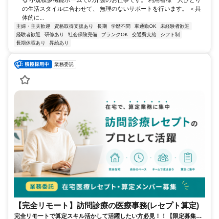
の生活スタイルに合わせて、 無理のないサポートを行います。 ＜具
体的に...
主婦・主夫歓迎
資格取得支援あり
長期
学歴不問
車通勤OK
未経験者歓迎
経験者歓迎
研修あり
社会保険完備
ブランクOK
交通費支給
シフト制
長期休暇あり
昇給あり
業務委託
【完全リモート】訪問診療の医療事務(レセプト算定)
完全リモートで算定スキル活かして活躍したい方必見！！【限定募集】