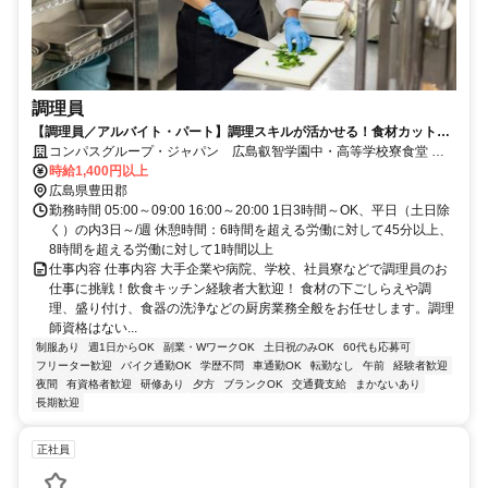
調理員
【調理員／アルバイト・パート】調理スキルが活かせる！食材カット～
調理業務をお任せ！
コンパスグループ・ジャパン 広島叡智学園中・高等学校寮食堂
21416_p
時給1,400円以上
広島県豊田郡
勤務時間 05:00～09:00 16:00～20:00 1日3時間～OK、平日（土日除
く）の内3日～/週 休憩時間：6時間を超える労働に対して45分以上、
8時間を超える労働に対して1時間以上
仕事内容 仕事内容 大手企業や病院、学校、社員寮などで調理員のお
仕事に挑戦！飲食キッチン経験者大歓迎！ 食材の下ごしらえや調
理、盛り付け、食器の洗浄などの厨房業務全般をお任せします。調理
師資格はない...
制服あり
週1日からOK
副業・WワークOK
土日祝のみOK
60代も応募可
フリーター歓迎
バイク通勤OK
学歴不問
車通勤OK
転勤なし
午前
経験者歓迎
夜間
有資格者歓迎
研修あり
夕方
ブランクOK
交通費支給
まかないあり
長期歓迎
正社員