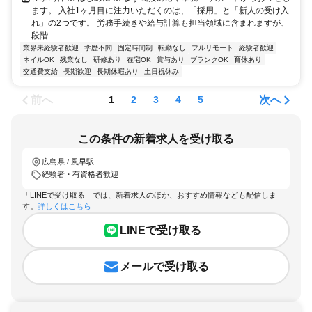
ます。 入社1ヶ月目に注力いただくのは、「採用」と「新人の受け入
れ」の2つです。 労務手続きや給与計算も担当領域に含まれますが、
段階...
業界未経験者歓迎
学歴不問
固定時間制
転勤なし
フルリモート
経験者歓迎
ネイルOK
残業なし
研修あり
在宅OK
賞与あり
ブランクOK
育休あり
交通費支給
長期歓迎
長期休暇あり
土日祝休み
前へ
次へ
1
2
3
4
5
この条件の新着求人を受け取る
広島県 / 風早駅
経験者・有資格者歓迎
「LINEで受け取る」では、新着求人のほか、おすすめ情報なども配信しま
す。
詳しくはこちら
LINEで受け取る
メールで受け取る