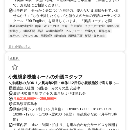
で、お気軽にご相談ください。
仕事内容 「せっかく身につけた英語力、使わないまま眠らせていま
せんか？」 “もう挫折したくない”と願う人のための英語コーチングス
クール 「90 English」を運営しています。 「英語コーチ」と聞...
業界未経験者歓迎
副業・WワークOK
主婦・主夫歓迎
フリーター歓迎
学歴不問
転勤なし
経験不問
英語
未経験者歓迎
フルリモート
残業なし
研修あり
在宅OK
ブランクOK
長期歓迎
服装自由
履歴書不要
髪型・髪色自由
同じ企業の求人
正社員
小規模多機能ホームの介護スタッフ
＼未経験の方OK！／賞与年2回・年休112日◎小規模施設で寄り添った
介護できる環境です♪
医療法人社団 湖聖会 みのりの里 安芸津
最寄り駅 風早駅 アクセス 風早駅より徒歩15分
月給210,000円～259,500円
広島県東広島市
勤務時間 シフト制（1ヶ月単位） ・8:00〜17:00 ・8:30〜17:30 ・
10:00〜19:00 ・17:00〜翌9:00（夜勤） ※残業少なめ（月平均5時
間）
仕事内容 「通い・訪問・泊まり」を組み合わせたサービスを展開す
る 小規模多機能ホームでの介護のお仕事です。 利用者様一人ひとり