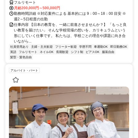
フルリモート
月給200,000円～500,000円
勤務時間詳細 ※対応案件による 基本的には 9：00～18：00 目安 ※
週2～5日程度の出勤
仕事内容 【日本の教育を、一緒に前進させませんか？】 「もっと良
い教育を届けたい」 そんな学校現場の想いを、カリキュラムという
形にしていく仕事です。 私たちは、学校ごとの理念や課題に向き合
いながら...
社員登用あり
主婦・主夫歓迎
フリーター歓迎
学歴不問
車通勤OK
即日勤務OK
英語
フルリモート
ネイルOK
長期歓迎
シフト制
ピアスOK
服装自由
髪型・髪色自由
アルバイト・パート