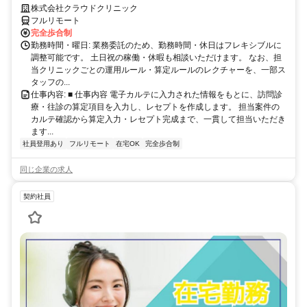
完全リモート｜在宅医療レセプト算定（成果報酬型／業務委託）
株式会社クラウドクリニック
フルリモート
完全歩合制
勤務時間・曜日: 業務委託のため、勤務時間・休日はフレキシブルに
調整可能です。 土日祝の稼働・休暇も相談いただけます。 なお、担
当クリニックごとの運用ルール・算定ルールのレクチャーを、一部ス
タッフの...
仕事内容: ■ 仕事内容 電子カルテに入力された情報をもとに、訪問診
療・往診の算定項目を入力し、レセプトを作成します。 担当案件の
カルテ確認から算定入力・レセプト完成まで、一貫して担当いただき
ます...
社員登用あり
フルリモート
在宅OK
完全歩合制
同じ企業の求人
契約社員