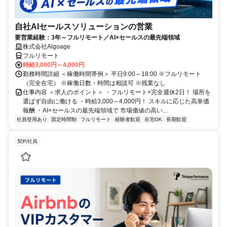
自社AIセールスソリューションの営業
要営業経験：3年～フルリモート／AI×セールスの最先端領域
株式会社Algoage
フルリモート
時給3,000円～4,000円
勤務時間詳細 ＜稼働時間帯例＞ 平日9:00～18:00 ※フルリモート
（完全在宅） ※稼働日数・時間は相談可 ※残業なし
仕事内容 ＜求人のポイント＞ ・フルリモート×完全週休2日！ 場所を
選ばず自由に働ける ・時給3,000～4,000円！ スキルに応じた高単価
報酬 ・AI×セールスの最先端領域で 市場価値の高い...
社員登用あり
固定時間制
フルリモート
経験者歓迎
在宅OK
長期歓迎
契約社員