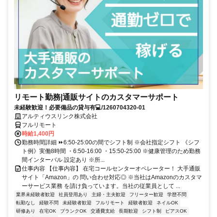
リモート勤務|通販サイトのカスタマーサポート
未経験歓迎！必要備品の貸与有💻/1260704320-01
アルティウスリンク株式会社
フルリモート
時給1,400円
勤務時間詳細 ⏩6:50-25:00の間でシフト制 ※会社指定シフト 《シフ
ト例》実働8時間 ・6:50-16:00 ・15:50-25:00 ※健康管理のため勤務
間インターバル 設定あり ※所...
仕事内容 【仕事内容】 在宅コールセンターオペレーター！ 大手通販
サイト「Amazon」の 問い合わせ対応◎ ※当社はAmazonのカスタマ
ーサービス業務 を請け負っています。当社の従業員として ...
業界未経験者歓迎
社員登用あり
主婦・主夫歓迎
フリーター歓迎
学歴不問
転勤なし
経験不問
未経験者歓迎
フルリモート
経験者歓迎
ネイルOK
研修あり
在宅OK
ブランクOK
交通費支給
長期歓迎
シフト制
ピアスOK