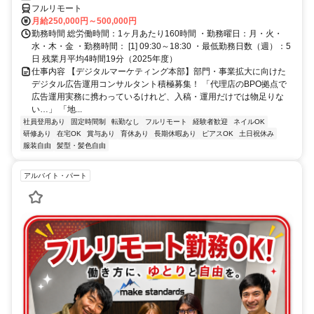
フルリモート
月給250,000円～500,000円
勤務時間 総労働時間：1ヶ月あたり160時間 ・勤務曜日：月・火・
水・木・金 ・勤務時間： [1] 09:30～18:30 ・最低勤務日数（週）：5
日 残業月平均4時間19分（2025年度）
仕事内容 【デジタルマーケティング本部】部門・事業拡大に向けた
デジタル広告運用コンサルタント積極募集！ 「代理店のBPO拠点で
広告運用実務に携わっているけれど、入稿・運用だけでは物足りな
い…」 「地...
社員登用あり
固定時間制
転勤なし
フルリモート
経験者歓迎
ネイルOK
研修あり
在宅OK
賞与あり
育休あり
長期休暇あり
ピアスOK
土日祝休み
服装自由
髪型・髪色自由
アルバイト・パート