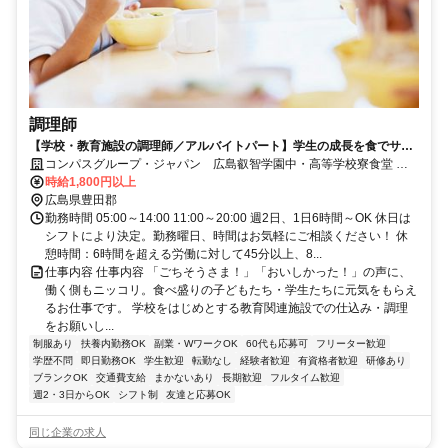
調理師
【学校・教育施設の調理師／アルバイトパート】学生の成長を食でサポ
ート！調理師スキル活かせる
コンパスグループ・ジャパン 広島叡智学園中・高等学校寮食堂
21416_p
時給1,800円以上
広島県豊田郡
勤務時間 05:00～14:00 11:00～20:00 週2日、1日6時間～OK 休日は
シフトにより決定。勤務曜日、時間はお気軽にご相談ください！ 休
憩時間：6時間を超える労働に対して45分以上、8...
仕事内容 仕事内容 「ごちそうさま！」「おいしかった！」の声に、
働く側もニッコリ。食べ盛りの子どもたち・学生たちに元気をもらえ
るお仕事です。 学校をはじめとする教育関連施設での仕込み・調理
をお願いし...
制服あり
扶養内勤務OK
副業・WワークOK
60代も応募可
フリーター歓迎
学歴不問
即日勤務OK
学生歓迎
転勤なし
経験者歓迎
有資格者歓迎
研修あり
ブランクOK
交通費支給
まかないあり
長期歓迎
フルタイム歓迎
週2・3日からOK
シフト制
友達と応募OK
同じ企業の求人