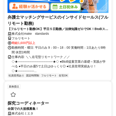
弁護士マッチングサービスのインサイドセールス(フル
リモート勤務)
【フルリモート勤務OK】平日５日勤務／法律知識ゼロでOK！BtoBスキ
ルが身につく営業職
株式会社make standards
フルリモート
時給1,600円以上
勤務時間・曜日: 平日のみ 9：00～18：00 実働時間：1日あたり8時
間 休憩1時間
仕事内容: ＼＼在宅型リモートワーク ／／
◇★───────────────★◇ ●BtoB提案営業の基礎～実践が学
べる ●平日のみ週5で土日はゆっくり◎ ●社員登用実績あり！
◇★───────...
社員登用あり
固定時間制
フルリモート
在宅OK
業務委託
探究コーディネーター
全国での大規模募集！
株式会社ミエタ