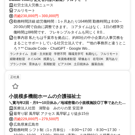
社労士法人労務ニュース
フルリモート
月給230,000円～300,000円
勤務時間詳細 総労働時間：1ヶ月あたり164時間 勤務時間は 8:00～
20:00の間で自由に調整できます。 コアタイムはなく、1日の標準労
働時間は8時間です。 フレキシブルタイムも同じく 8:0...
仕事内容 私たちは千葉市を拠点に、約80社の中小企業の人事労務を
まるごとサポートしている社労士法人です。 **他の事務所と違うとこ
ろ？** Claude Code・ChatGPT・Google Wo...
ランチタイム
主婦・主夫歓迎
学歴不問
職場見学可
転勤なし
フルリモート
経験者歓迎
ネイルOK
残業なし
有資格者歓迎
研修あり
在宅OK
賞与あり
ブランクOK
育休あり
長期歓迎
ピアスOK
土日祝休み
服装自由
正社員
小規模多機能ホームの介護福祉士
＼賞与年2回・月9〜10日休み／地域密着の小規模施設◎丁寧であたたか
いケアができる環境◎
医療法人社団 湖聖会 みのりの里 安芸津
最寄り駅 風早駅 アクセス 風早駅より徒歩15分
月給229,000円～279,500円
広島県東広島市
勤務時間 シフト制（1ヶ月単位） ・8:00〜17:00 ・8:30〜17:30 ・