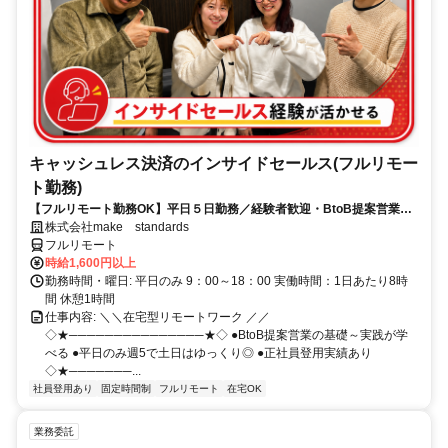
キャッシュレス決済のインサイドセールス(フルリモー
ト勤務)
【フルリモート勤務OK】平日５日勤務／経験者歓迎・BtoB提案営業で
スキルアップ
株式会社make standards
フルリモート
時給1,600円以上
勤務時間・曜日: 平日のみ 9：00～18：00 実働時間：1日あたり8時
間 休憩1時間
仕事内容: ＼＼在宅型リモートワーク ／／
◇★───────────────★◇ ●BtoB提案営業の基礎～実践が学
べる ●平日のみ週5で土日はゆっくり◎ ●正社員登用実績あり
◇★───────...
社員登用あり
固定時間制
フルリモート
在宅OK
業務委託