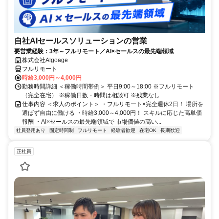
自社AIセールスソリューションの営業
要営業経験：3年～フルリモート／AI×セールスの最先端領域
株式会社Algoage
フルリモート
時給3,000円～4,000円
勤務時間詳細 ＜稼働時間帯例＞ 平日9:00～18:00 ※フルリモート
（完全在宅） ※稼働日数・時間は相談可 ※残業なし
仕事内容 ＜求人のポイント＞ ・フルリモート×完全週休2日！ 場所を
選ばず自由に働ける ・時給3,000～4,000円！ スキルに応じた高単価
報酬 ・AI×セールスの最先端領域で 市場価値の高い...
社員登用あり
固定時間制
フルリモート
経験者歓迎
在宅OK
長期歓迎
正社員