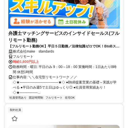
弁護士マッチングサービスのインサイドセールス(フル
リモート勤務)
【フルリモート勤務OK】平日５日勤務／法律知識ゼロでOK！BtoBスキ
ルが身につく営業職
株式会社make standards
フルリモート
時給1,600円以上
勤務時間・曜日: 平日のみ 9：00～18：00 実働時間：1日あたり8時
間 休憩1時間
仕事内容: ＼＼在宅型リモートワーク ／／
◇★───────────────★◇ ●BtoB提案営業の基礎～実践が学
べる ●平日のみ週5で土日はゆっくり◎ ●社員登用実績あり！
◇★───────...
社員登用あり
固定時間制
フルリモート
在宅OK
契約社員