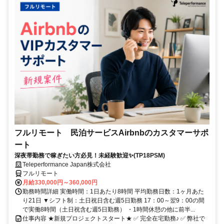
フルリモート 民泊サービスAirbnbのカスタマーサポ
ート
深夜帯勤務で稼ぎたい方必見！未経験歓迎✨(TP18PSM)
Teleperformance Japan株式会社
フルリモート
月給330,000円～360,000円
勤務時間詳細 実働時間：1日あたり8時間 平均勤務日数：1ヶ月あた
り21日 ▼シフト制：土日祝日含む週5日勤務 17：00～翌9：00の間
で実働8時間（土日祝含む週5日勤務） ・1時間休憩の他に前半...
仕事内容 ★新規プロジェクトスタート★ ✅ 完全在宅勤務♪ ✅ 弊社で