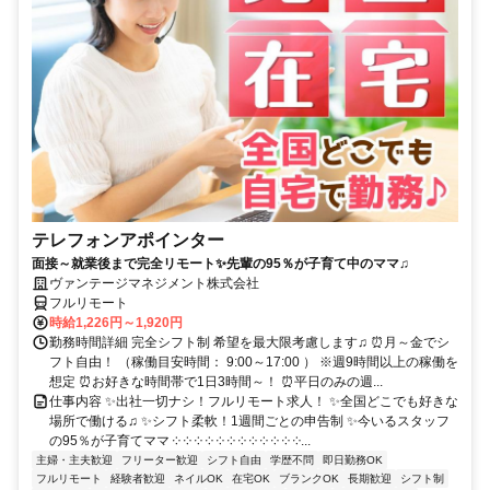
テレフォンアポインター
面接～就業後まで完全リモート✨先輩の95％が子育て中のママ♫
ヴァンテージマネジメント株式会社
フルリモート
時給1,226円～1,920円
勤務時間詳細 完全シフト制 希望を最大限考慮します♫ ⏰月～金でシ
フト自由！ （稼働目安時間： 9:00～17:00 ） ※週9時間以上の稼働を
想定 ⏰お好きな時間帯で1日3時間～！ ⏰平日のみの週...
仕事内容 ✨出社一切ナシ！フルリモート求人！ ✨全国どこでも好きな
場所で働ける♫ ✨シフト柔軟！1週間ごとの申告制 ✨今いるスタッフ
の95％が子育てママ ༶ ༶ ༶ ༶ ༶ ༶ ༶ ༶ ༶ ༶ ༶ ༶...
主婦・主夫歓迎
フリーター歓迎
シフト自由
学歴不問
即日勤務OK
フルリモート
経験者歓迎
ネイルOK
在宅OK
ブランクOK
長期歓迎
シフト制