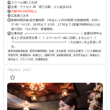
ユウベル(株) 三次店
交通・アクセス JR「西三次駅」から徒歩12分
月給300,000円以上
広島県三次市
勤務時間詳細 総労働時間：1年あたり2033時間 ⏰勤務時間…9:00～
17:40 ┗※1月…18:00まで ※3月…17:50まで (実働7時間40分) 入社
後の流れ 《1か月目》 研修開始...
仕事内容 ┏━━━━━━━━━━━━━━━━━┓ ┃ 創業60周年を
迎えた安定経営企業 ┃ ┃ ユウベルで一緒に活躍しませんか？ ┃
┗━━━━━━━━━━━━━━━━━┛ ✅入社後3ヶ月は見習い手
当...
業界未経験者歓迎
変形労働時間制
主婦・主夫歓迎
60代も応募可
バイク通勤OK
学歴不問
車通勤OK
転勤なし
経験不問
未経験者歓迎
住宅手当あり
研修あり
賞与あり
ブランクOK
交通費支給
アルバイト・パート