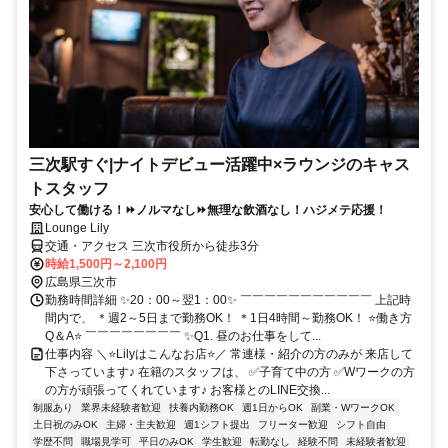
三次駅すぐ|ナイトデビュー活躍中×ラウンジのキャス
トスタッフ
安心して働ける！⏩ノルマなし⏩無理な飲酒なし！ハジメテ応援！
Lounge Lily
交通・アクセス 三次市役所から徒歩3分
時給1,500円～2,100円
広島県三次市
勤務時間詳細 ✨20：00～翌1：00✨ ￣￣￣￣￣￣￣￣￣￣￣ 上記時
間内で、 ＊週2～5日まで勤務OK！ ＊1日4時間～勤務OK！ ⭐働き方
Q＆A⭐ ￣￣￣￣￣￣￣￣ ✨Q1. 昼のお仕事をして...
仕事内容 ＼⭐Lilyはこんなお店⭐／ 常連様・紹介の方のみが 来店して
下さっています♪ 在籍のスタッフは、 ✅子育て中の方 ✅Wワークの方
の方が頑張ってくれています♪ お客様とのLINE交換...
制服あり
業界未経験者歓迎
扶養内勤務OK
週1日からOK
副業・WワークOK
土日祝のみOK
主婦・主夫歓迎
週1シフト提出
フリーター歓迎
シフト自由
学歴不問
職場見学可
平日のみOK
学生歓迎
転勤なし
経験不問
未経験者歓迎