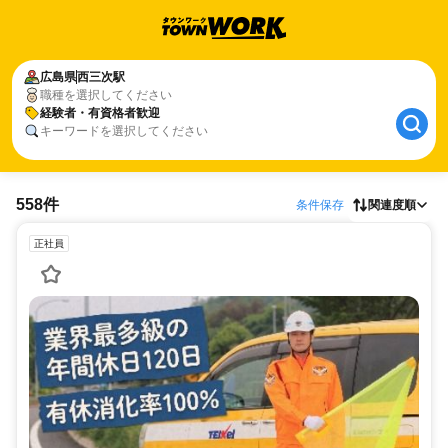
広島県
西三次駅
職種を選択してください
経験者・有資格者歓迎
キーワードを選択してください
558件
条件保存
関連度順
正社員