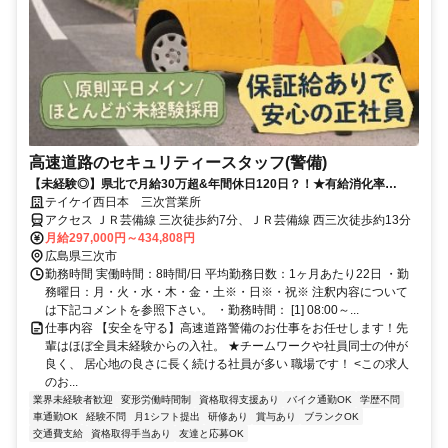
高速道路のセキュリティースタッフ(警備)
【未経験◎】県北で月給30万超&年間休日120日？！★有給消化率
100％★先輩が優しい定着率が自慢の職場！
テイケイ西日本 三次営業所
アクセス ＪＲ芸備線 三次徒歩約7分、ＪＲ芸備線 西三次徒歩約13分
月給297,000円～434,808円
広島県三次市
勤務時間 実働時間：8時間/日 平均勤務日数：1ヶ月あたり22日 ・勤
務曜日：月・火・水・木・金・土※・日※・祝※ 注釈内容について
は下記コメントを参照下さい。 ・勤務時間： [1] 08:00～...
仕事内容 【安全を守る】高速道路警備のお仕事をお任せします！先
輩はほぼ全員未経験からの入社。 ★チームワークや社員同士の仲が
良く、 居心地の良さに長く続ける社員が多い 職場です！ <この求人
のお...
業界未経験者歓迎
変形労働時間制
資格取得支援あり
バイク通勤OK
学歴不問
車通勤OK
経験不問
月1シフト提出
研修あり
賞与あり
ブランクOK
交通費支給
資格取得手当あり
友達と応募OK