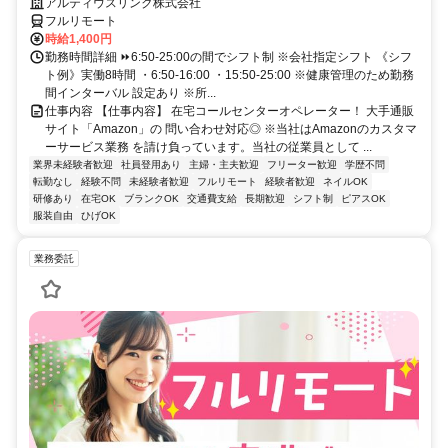
アルティウスリンク株式会社
フルリモート
時給1,400円
勤務時間詳細 ⏩6:50-25:00の間でシフト制 ※会社指定シフト 《シフ
ト例》実働8時間 ・6:50-16:00 ・15:50-25:00 ※健康管理のため勤務
間インターバル 設定あり ※所...
仕事内容 【仕事内容】 在宅コールセンターオペレーター！ 大手通販
サイト「Amazon」の 問い合わせ対応◎ ※当社はAmazonのカスタマ
ーサービス業務 を請け負っています。当社の従業員として ...
業界未経験者歓迎
社員登用あり
主婦・主夫歓迎
フリーター歓迎
学歴不問
転勤なし
経験不問
未経験者歓迎
フルリモート
経験者歓迎
ネイルOK
研修あり
在宅OK
ブランクOK
交通費支給
長期歓迎
シフト制
ピアスOK
服装自由
ひげOK
業務委託