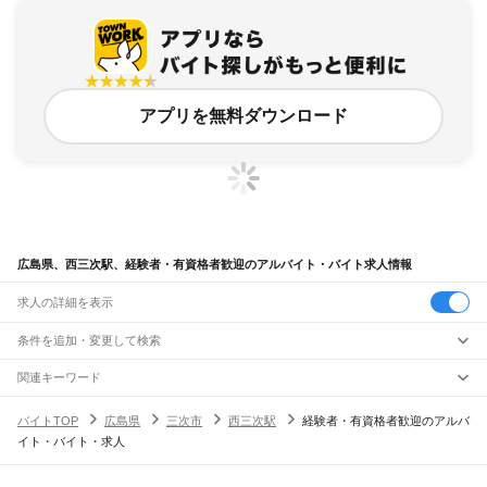
アプリを無料ダウンロード
広島県、西三次駅、経験者・有資格者歓迎のアルバイト・バイト求人情報
求人の詳細を表示
条件を追加・変更して検索
市区町村を追加・変更
関連キーワード
完全在宅ワーク 全国
シール貼り 在宅
現在地周辺
ガチャガチャ
犬カフェ
広島県
駅を追加・変更
バイトTOP
広島県
三次市
西三次駅
経験者・有資格者歓迎のアルバ
広島県
すべて
イト・バイト・求人
広島市
すべて
職種を追加・変更
JR山陽本線(岡山～三原)
中区
東区
南区
西区
安佐南区
安佐北区
安芸区
佐伯区
大門駅
東福山駅
福山駅
備後赤坂駅
松永駅
東尾道駅
尾道駅
糸崎駅
三原駅
飲食・フードサービス