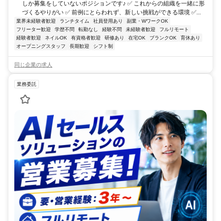
しか募集をしていないポジションです♪ ✅ これからの組織を一緒に形
づくるやりがい ✅ 前例にとらわれず、新しい挑戦ができる環境 ✅...
業界未経験者歓迎
ランチタイム
社員登用あり
副業・WワークOK
フリーター歓迎
学歴不問
転勤なし
経験不問
未経験者歓迎
フルリモート
経験者歓迎
ネイルOK
有資格者歓迎
研修あり
在宅OK
ブランクOK
育休あり
オープニングスタッフ
長期歓迎
シフト制
同じ企業の求人
業務委託