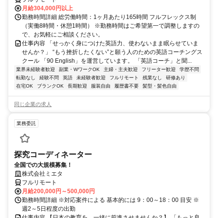
月給304,000円以上
勤務時間詳細 総労働時間：1ヶ月あたり165時間 フルフレックス制
（実働8時間・休憩1時間） ※勤務時間はご希望第一で調整しますの
で、お気軽にご相談ください。
仕事内容 「せっかく身につけた英語力、使わないまま眠らせていま
せんか？」 “もう挫折したくない”と願う人のための英語コーチングス
クール 「90 English」を運営しています。 「英語コーチ」と聞...
業界未経験者歓迎
副業・WワークOK
主婦・主夫歓迎
フリーター歓迎
学歴不問
転勤なし
経験不問
英語
未経験者歓迎
フルリモート
残業なし
研修あり
在宅OK
ブランクOK
長期歓迎
服装自由
履歴書不要
髪型・髪色自由
同じ企業の求人
業務委託
探究コーディネーター
全国での大規模募集！
株式会社ミエタ
フルリモート
月給200,000円～500,000円
勤務時間詳細 ※対応案件による 基本的には 9：00～18：00 目安 ※
週2～5日程度の出勤
仕事内容 【日本の教育を、一緒に前進させませんか？】 「もっと良