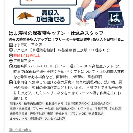
はま寿司の深夜帯キッチン・仕込みスタッフ
深夜の時間を収入アップに！フリーター多数活躍中♪高収入を目指せる環
境です！
はま寿司 三次店
アクセス 【車通勤応相談】JR芸備線 西三次駅より 徒歩13分
時給1,413円以上
広島県三次市
勤務時間 22:00～0:00 ※1日3h～、週2日～OK ※高校生シフトは21
時まで(深夜勤務発生を防ぐため) ＊シフトについて ・上記時間の前後
など希望がある場合など、面接時にご希望の「勤務曜日...
仕事内容 ＼集中して働ける夜の厨房／ 簡単な調理対応、洗い物、厨
房の清掃、 翌日の準備作業なども行います。 ＊誰でもできる寿司作
り 注文が入ったらシャリにネタをのせてレーンへ流す作業を主にお
願いしま...
制服あり
扶養内勤務OK
社員登用あり
1日4時間以内OK
土日祝のみOK
主婦・主夫歓迎
フリーター歓迎
給料前払いOK
シフト自由
学歴不問
学生歓迎
未経験者歓迎
経験者歓迎
夜間
研修あり
ブランクOK
交通費支給
まかないあり
長期歓迎
フルタイム歓迎
同じ企業の求人