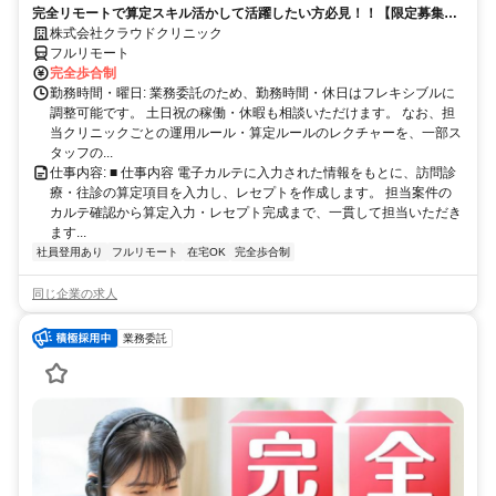
完全リモートで算定スキル活かして活躍したい方必見！！【限定募集】
完全リモート｜在宅医療レセプト算定（成果報酬型／業務委託）
株式会社クラウドクリニック
フルリモート
完全歩合制
勤務時間・曜日: 業務委託のため、勤務時間・休日はフレキシブルに
調整可能です。 土日祝の稼働・休暇も相談いただけます。 なお、担
当クリニックごとの運用ルール・算定ルールのレクチャーを、一部ス
タッフの...
仕事内容: ■ 仕事内容 電子カルテに入力された情報をもとに、訪問診
療・往診の算定項目を入力し、レセプトを作成します。 担当案件の
カルテ確認から算定入力・レセプト完成まで、一貫して担当いただき
ます...
社員登用あり
フルリモート
在宅OK
完全歩合制
同じ企業の求人
業務委託