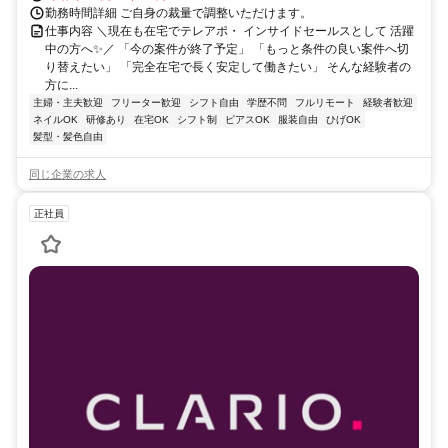
勤務時間詳細 ご自身の裁量で調整いただけます。
仕事内容 ＼現在も在宅でテレアポ・ インサイドセールスとして 活躍
中の方へ✨／ 「今の案件が終了予定」 「もっと条件の良い案件へ切
り替えたい」 「完全在宅で長く安定して働きたい」 そんな経験者の
方に...
主婦・主夫歓迎
フリーター歓迎
シフト自由
学歴不問
フルリモート
経験者歓迎
ネイルOK
研修あり
在宅OK
シフト制
ピアスOK
服装自由
ひげOK
髪型・髪色自由
同じ企業の求人
正社員