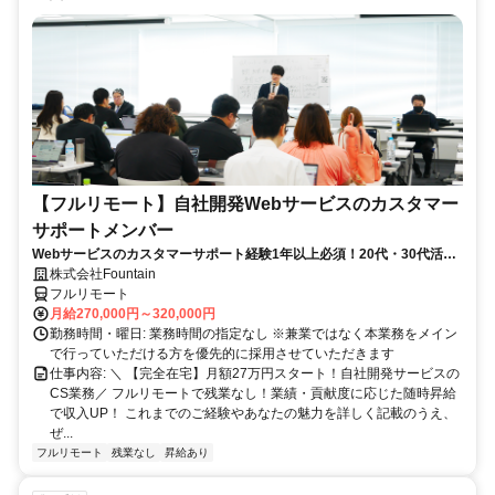
【フルリモート】自社開発Webサービスのカスタマー
サポートメンバー
Webサービスのカスタマーサポート経験1年以上必須！20代・30代活躍
中！
株式会社Fountain
フルリモート
月給270,000円～320,000円
勤務時間・曜日: 業務時間の指定なし ※兼業ではなく本業務をメイン
で行っていただける方を優先的に採用させていただきます
仕事内容: ＼ 【完全在宅】月額27万円スタート！自社開発サービスの
CS業務／ フルリモートで残業なし！業績・貢献度に応じた随時昇給
で収入UP！ これまでのご経験やあなたの魅力を詳しく記載のうえ、
ぜ...
フルリモート
残業なし
昇給あり