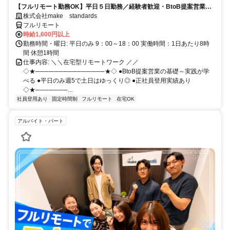
【フルリモート勤務OK】平日５日勤務／経験者歓迎・BtoB提案営業で
スキルアップ
株式会社make standards
フルリモート
時給1,600円以上
勤務時間・曜日: 平日のみ 9：00～18：00 実働時間：1日あたり8時
間 休憩1時間
仕事内容: ＼＼在宅型リモートワーク ／／
◇★───────────────★◇ ●BtoB提案営業の基礎～実践が学
べる ●平日のみ週5で土日はゆっくり◎ ●正社員登用実績あり
◇★───────...
社員登用あり
固定時間制
フルリモート
在宅OK
アルバイト・パート