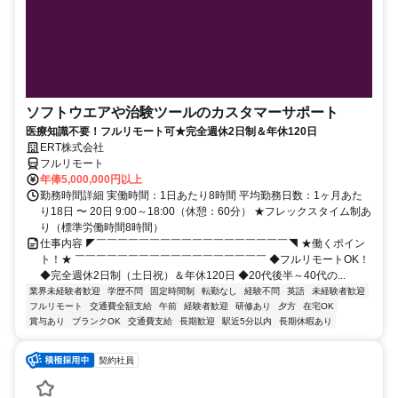
ソフトウエアや治験ツールのカスタマーサポート
医療知識不要！フルリモート可★完全週休2日制＆年休120日
ERT株式会社
フルリモート
年俸5,000,000円以上
勤務時間詳細 実働時間：1日あたり8時間 平均勤務日数：1ヶ月あた
り18日 〜 20日 9:00～18:00（休憩：60分） ★フレックスタイム制あ
り（標準労働時間8時間）
仕事内容 ◤￣￣￣￣￣￣￣￣￣￣￣￣￣￣￣￣￣￣◥ ★働くポイン
ト！★ ￣￣￣￣￣￣￣￣￣￣￣￣￣￣￣￣￣￣ ◆フルリモートOK！
◆完全週休2日制（土日祝）＆年休120日 ◆20代後半～40代の...
業界未経験者歓迎
学歴不問
固定時間制
転勤なし
経験不問
英語
未経験者歓迎
フルリモート
交通費全額支給
午前
経験者歓迎
研修あり
夕方
在宅OK
賞与あり
ブランクOK
交通費支給
長期歓迎
駅近5分以内
長期休暇あり
契約社員