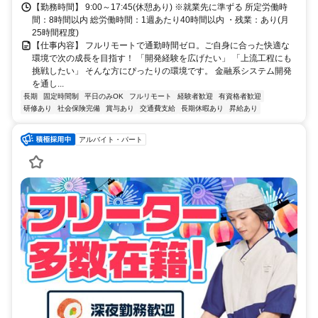
【勤務時間】 9:00～17:45(休憩あり) ※就業先に準ずる 所定労働時
間：8時間以内 総労働時間：1週あたり40時間以内 ・残業：あり(月
25時間程度)
【仕事内容】 フルリモートで通勤時間ゼロ。ご自身に合った快適な
環境で次の成長を目指す！ 「開発経験を広げたい」 「上流工程にも
挑戦したい」 そんな方にぴったりの環境です。 金融系システム開発
を通し...
長期
固定時間制
平日のみOK
フルリモート
経験者歓迎
有資格者歓迎
研修あり
社会保険完備
賞与あり
交通費支給
長期休暇あり
昇給あり
アルバイト・パート