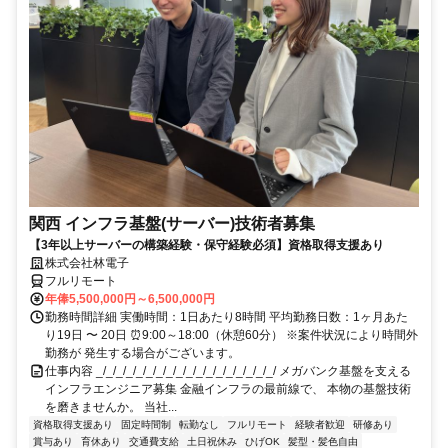
関西 インフラ基盤(サーバー)技術者募集
【3年以上サーバーの構築経験・保守経験必須】資格取得支援あり
株式会社林電子
フルリモート
年俸5,500,000円～6,500,000円
勤務時間詳細 実働時間：1日あたり8時間 平均勤務日数：1ヶ月あた
り19日 〜 20日 ⏰9:00～18:00（休憩60分） ※案件状況により時間外
勤務が 発生する場合がございます。
仕事内容 _/_/_/_/_/_/_/_/_/_/_/_/_/_/_/_/_/_/ メガバンク基盤を支える
インフラエンジニア募集 金融インフラの最前線で、 本物の基盤技術
を磨きませんか。 当社...
資格取得支援あり
固定時間制
転勤なし
フルリモート
経験者歓迎
研修あり
賞与あり
育休あり
交通費支給
土日祝休み
ひげOK
髪型・髪色自由