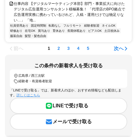
仕事内容 【デジタルマーケティング本部】部門・事業拡大に向けた
デジタル広告運用コンサルタント積極募集！ 「代理店のBPO拠点で
広告運用実務に携わっているけれど、入稿・運用だけでは物足りな
い…」 「地...
社員登用あり
固定時間制
転勤なし
フルリモート
経験者歓迎
ネイルOK
研修あり
在宅OK
賞与あり
育休あり
長期休暇あり
ピアスOK
土日祝休み
服装自由
髪型・髪色自由
前へ
次へ
1
2
3
4
5
この条件の新着求人を受け取る
広島県 / 西三次駅
経験者・有資格者歓迎
「LINEで受け取る」では、新着求人のほか、おすすめ情報なども配信しま
す。
詳しくはこちら
LINEで受け取る
メールで受け取る