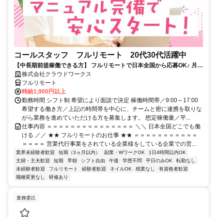
コールスタッフ フルリモート 20代30代活躍中
【中長期前提稼働できる方】 フルリモートで日本全国から応募OK♪ 月稼
働80時間で安定収入！
株式会社クラウドワークス
フルリモート
時給1,900円以上
勤務時間 シフト制 希望により面談で決定 稼働時間帯／9:00～17:00
希望する働き方／上記の時間帯を中心に、チームと密に連携を取りな
がら業務を進めていただける方を募集します。 想定稼働量／平...
仕事内容 ＝＝＝＝＝＝＝＝＝＝＝＝＝＝＝ ＼＼ 日本全国どこでも働
ける ／／ ★★ フルリモートのお仕事 ★★ ＝＝＝＝＝＝＝＝＝＝＝
＝＝＝＝ 営業代行事業をされている企業様をしている企業での営...
業界未経験者歓迎
短期（3ヵ月以内）
副業・WワークOK
1日4時間以内OK
主婦・主夫歓迎
短期
早朝
シフト自由
午後
学歴不問
平日のみOK
転勤なし
未経験者歓迎
フルリモート
経験者歓迎
ネイルOK
残業なし
有資格者歓迎
職種変更なし
研修あり
業務委託