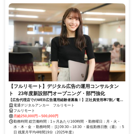
【フルリモート】デジタル広告の運用コンサルタン
ト 23年度新設部門オープニング・部門強化
【広告代理店でのWEB広告運用経験者募集！】正社員登用率7割／電通
G／全国×完全在宅／年休126日・土日祝休み／残業月平均4時間19分
電通デジタルアンカー フルリモート
フルリモート
月給250,000円～500,000円
勤務時間 総労働時間：1ヶ月あたり160時間 ・勤務曜日：月・火・
水・木・金 ・勤務時間： [1] 09:30～18:30 ・最低勤務日数（週）：5
日 残業月平均4時間19分（2025年度）