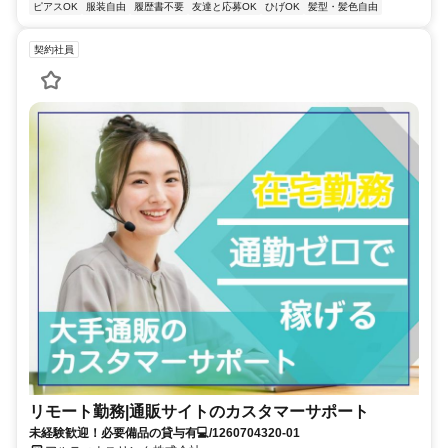
ピアスOK
服装自由
履歴書不要
友達と応募OK
ひげOK
髪型・髪色自由
契約社員
リモート勤務|通販サイトのカスタマーサポート
未経験歓迎！必要備品の貸与有💻/1260704320-01