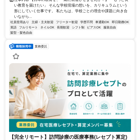
い教育を届けたい」 そんな学校現場の想いを、カリキュラムという
形にしていく仕事です。 私たちは、学校ごとの理念や課題に向き合
いながら...
社員登用あり
主婦・主夫歓迎
フリーター歓迎
学歴不問
車通勤OK
即日勤務OK
英語
フルリモート
ネイルOK
長期歓迎
シフト制
ピアスOK
服装自由
髪型・髪色自由
業務委託
【完全リモート】訪問診療の医療事務(レセプト算定)