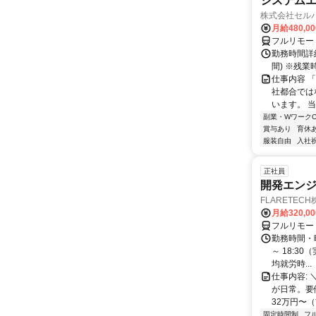
システムエ
株式会社セル
月給480,0
フルリモー
勤務時間詳細
間) ※残
仕事内容 
社都合では
います。 
副業・WワークO
賞与あり
育休
服装自由
入社
正社員
開発エンジニ
FLARETEC
月給320,0
フルリモー
勤務時間・曜
～ 18:3
均就労時...
仕事内容: 
が日常。要
32万円〜（
固定時間制
フ