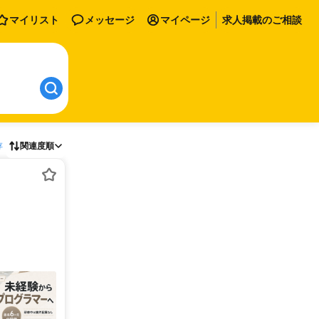
マイリスト
メッセージ
マイページ
求人掲載のご相談
存
関連度順