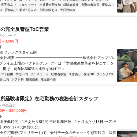
住宅手当あり
フルリモート
交通費全額支給
経験者歓迎
有資格者歓迎
研修あり
り
育休あり
駅近5分以内
長期休暇あり
土日祝休み
ルの完全反響型ToC営業
プグレード
円～3,500円
ト
細 フレックスタイム制
▏会社概要 ━━━━━━━━━━━━━━━━━━ 株式会社アップグレ
プライム上場のベクトルグループ）は 「労働生産性革命を起こす」を
掲げ、前年比300%の成長を遂げてい...
シフト自由
学歴不問
フルリモート
経験者歓迎
研修あり
在宅OK
ブランクOK
5分以内
シフト制
服装自由
履歴書不要
務所経験者限定》在宅勤務の税務会計スタッフ
ン中央会計
00円～350,000円
ト
 実働時間：1日あたり8時間 平均勤務日数：1ヶ月あたり18日 〜 21日
:45~17:45(休憩60分)
完全在宅勤務(フルリモート)で、会計データのチェックや顧客対応、決算