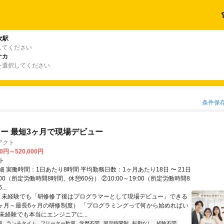
次駅
してください
ナカ
を選択してください
条件保
ー 最短3ヶ月で現場デビュー
アクト
00円～520,000円
ト
 実働時間：1日あたり8時間 平均勤務日数：1ヶ月あたり18日 〜 21日
18:00（所定労働時間8時間、休憩60分） ②10:00～19:00（所定労働時間8
..
＼ 未経験でも「研修修了後はプログラマーとして現場デビュー」できる
1ヶ月～最長6ヶ月の研修制度） 「プログラミングって何から始めればい
T未経験でも本当にエンジニアに...
迎
ランチタイム
フリーター歓迎
学歴不問
固定時間制
転勤なし
経験不問