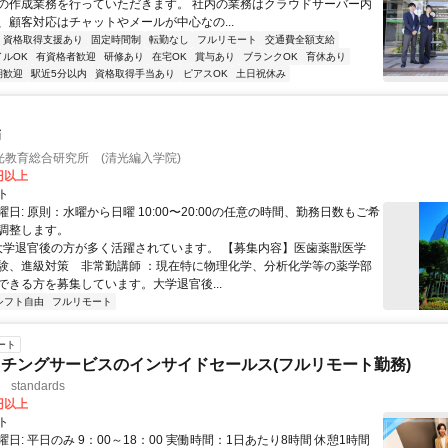
の作成業務を行っていただきます。 社内の業務はクラウドサーバー内
、顧客対応はチャットやメールが中心なの...
資格取得支援あり
固定時間制
転勤なし
フルリモート
交通費全額支給
イルOK
有資格者歓迎
研修あり
在宅OK
賞与あり
ブランクOK
育休あり
期歓迎
駅近5分以内
資格取得手当あり
ピアスOK
土日祝休み
師
光教育総合研究所 (清光編入学院)
0円以上
ト
日: 原則：水曜から日曜 10:00〜20:00の任意の時間、勤務日数もご希
調整します。
 大学退官後の方が多く活躍されています。 【募集内容】医歯薬獣医学
験、進級対策 非常勤講師 ：現在特に物理化学、分析化学等の薬学部
ができる方を募集しています。大学退官後...
シフト自由
フルリモート
ート
チングサービスのインサイドセールス(フルリモート勤務)
standards
0円以上
ト
日: 平日のみ 9：00～18：00 実働時間：1日あたり8時間 休憩1時間