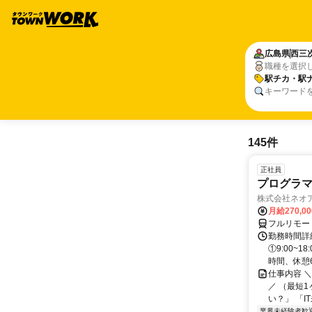
広島県
西三
職種を選択
駅チカ・駅
キーワード
145件
正社員
プログラマ
株式会社ネオ
月給270,0
フルリモー
勤務時間詳細
①9:00~
時間、休憩6.
仕事内容 
／ （最短
い？」 「I
業界未経験者歓