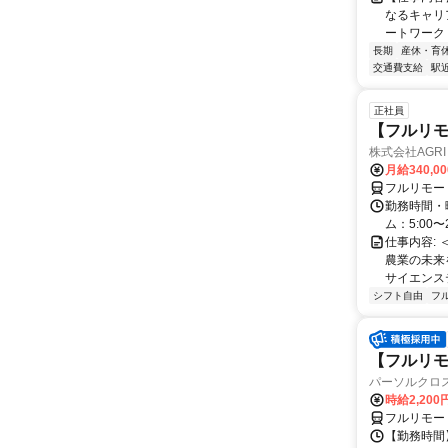
なるキャリ
ートワーク 
長期
産休・育
交通費支給
駅
正社員
【フルリモ
株式会社AGRI 
月給340,0
フルリモー
勤務時間・
ム：5:00〜
仕事内容: 
農業の未来
サイエンス
シフト自由
フ
【フルリモ
パーソルクロ
時給2,200
フルリモー
【勤務時間】