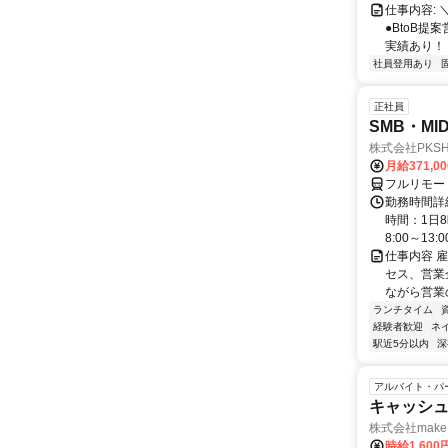
仕事内容: 
●BtoB
実績あり！ ◇
社員登用あり
正社員
SMB・M
株式会社PKSHA 
月給371,0
フルリモー
勤務時間詳
時間：1日8
8:00～13:00 
仕事内容 
セス、営業企
ながら営業
ランチタイム
経験者歓迎
ネ
駅近5分以内
深
アルバイト・パ
キャッシュ
株式会社make 
時給1,60