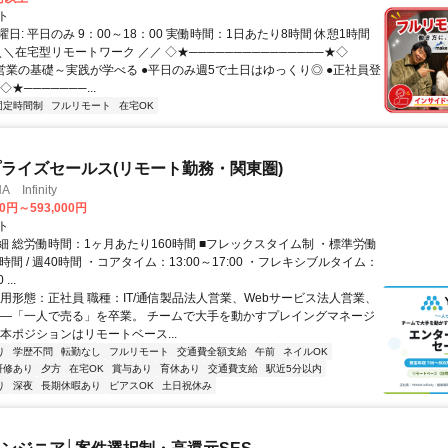
ト
日: 平日のみ 9：00～18：00 実働時間：1日あたり8時間 休憩1時間
＼＼在宅型リモートワーク ／／ ◇★───────────────★◇
提案営業の基礎～実践が学べる ●平日のみ週5で土日はゆっくり◎ ●正社員登
★───────...
固定時間制
フルリモート
在宅OK
ライズセールス(リモート勤務・関東圏)
Infinity
00円～593,000円
ト
細 総労働時間：1ヶ月あたり160時間 ■フレックスタイム制 ・標準労働
時間 / 週40時間 ・コアタイム：13:00～17:00 ・フレキシブルタイム：
...
雇用形態：正社員 職種：IT/通信製品法人営業、Webサービス法人営業、
――「一人で売る」を卒業。 チームで大手を動かすプレイングマネージ
本ポジションはリモートベース...
り
学歴不問
転勤なし
フルリモート
交通費全額支給
午前
ネイルOK
研修あり
夕方
在宅OK
賞与あり
育休あり
交通費支給
駅近5分以内
り
深夜
長期休暇あり
ピアスOK
土日祝休み