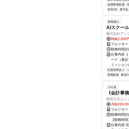
未経験者歓迎
在宅OK
賞与あ
業務委託
AIスクー
株式会社アッ
時給2,500
フルリモー
勤務時間詳
仕事内容 
ード（東証
ミッションに
社員登用あり
長期歓迎
駅近
正社員
《会計事
税理士法人シ
月給280,0
フルリモー
勤務時間詳細
【勤務時間】8
仕事内容 