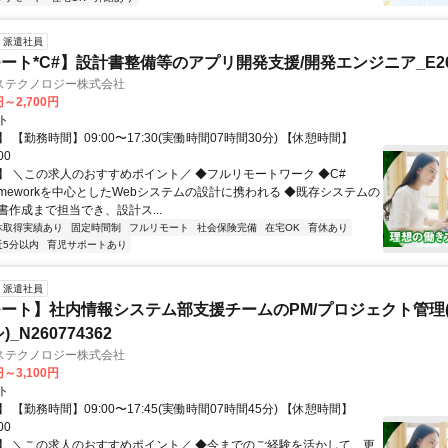
派遣社員
ート*C#】設計書整備等のアプリ開発支援/開発エンジニア_E260
ステクノロジー株式会社
円～2,700円
ト
 【勤務時間】09:00〜17:30(実働時間07時間30分) 【休憩時間】
00
】 ＼この求人のおすすめポイント／ ◆フルリモートワーク ◆C#
Frameworkを中心としたWebシステムの設計に携われる ◆既存システムの
書作成まで担当でき、設計ス...
休取得実績あり
固定時間制
フルリモート
社会保険完備
在宅OK
育休あり
近5分以内
育児サポートあり
派遣社員
ート】社内情報システム部支援チームのPM/プロジェクト管理(
_N260774362
ステクノロジー株式会社
円～3,100円
ト
 【勤務時間】09:00〜17:45(実働時間07時間45分) 【休憩時間】
00
】 ＼この求人のおすすめポイント／ ◆今までのご経験を活かして、更