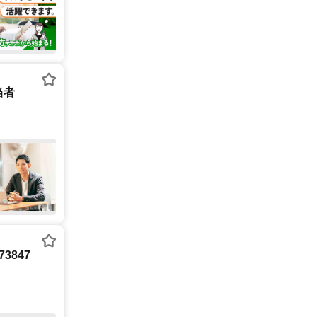
当者
3847