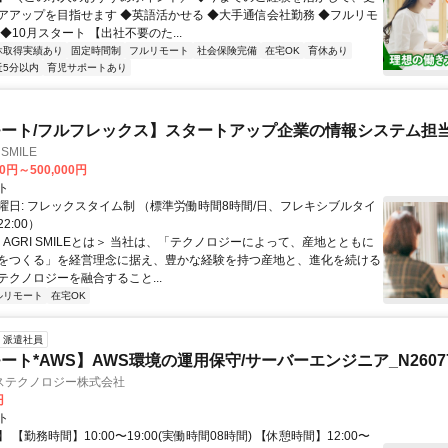
アアップを目指せます ◆英語活かせる ◆大手通信会社勤務 ◆フルリモ
◆10月スタート 【出社不要のた...
休取得実績あり
固定時間制
フルリモート
社会保険完備
在宅OK
育休あり
近5分以内
育児サポートあり
ート/フルフレックス】スタートアップ企業の情報システム担
SMILE
00円～500,000円
ト
曜日: フレックスタイム制 （標準労働時間8時間/日、フレキシブルタイ
22:00）
＜AGRI SMILEとは＞ 当社は、「テクノロジーによって、産地とともに
をつくる」を経営理念に据え、豊かな経験を持つ産地と、進化を続ける
テクノロジーを融合すること...
ルリモート
在宅OK
派遣社員
ート*AWS】AWS環境の運用保守/サーバーエンジニア_N26077
ステクノロジー株式会社
円
ト
 【勤務時間】10:00〜19:00(実働時間08時間) 【休憩時間】12:00〜