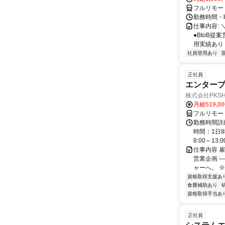
フルリモー
勤務時間・曜
仕事内容: 
●BtoB
用実績あり ◇
社員登用あり
正社員
エンタープ
株式会社PKSHA 
月給519,0
フルリモー
勤務時間詳
時間：1日8
8:00～13:00 
仕事内容 
営業企画 
ャーへ。 ※
資格取得支援あ
食費補助あり
資格取得手当あ
正社員