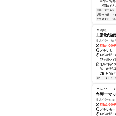
書や申告書
で完結でき
主婦・主夫歓迎
経験者歓迎
ネ
交通費支給
長
業務委託
非常勤講
株式会社 清
時給4,00
フルリモー
勤務時間・曜
望を聞いて
仕事内容:
部 定期試
CBT対策
週1日からOK
アルバイト・パ
弁護士マッ
株式会社make 
時給1,60
フルリモー
勤務時間・曜