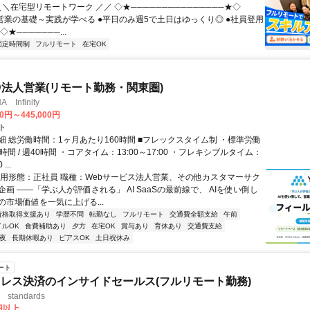
＼＼在宅型リモートワーク ／／ ◇★───────────────★◇
提案営業の基礎～実践が学べる ●平日のみ週5で土日はゆっくり◎ ●社員登用
★───────...
固定時間制
フルリモート
在宅OK
ID法人営業(リモート勤務・関東圏)
Infinity
00円～445,000円
ト
細 総労働時間：1ヶ月あたり160時間 ■フレックスタイム制 ・標準労働
時間 / 週40時間 ・コアタイム：13:00～17:00 ・フレキシブルタイム：
...
雇用形態：正社員 職種：Webサービス法人営業、その他カスタマーサク
画 ――「学ぶ人が評価される」 AI SaaSの最前線で、 AIを使い倒し
の市場価値を一気に上げる...
資格取得支援あり
学歴不問
転勤なし
フルリモート
交通費全額支給
午前
イルOK
食費補助あり
夕方
在宅OK
賞与あり
育休あり
交通費支給
夜
長期休暇あり
ピアスOK
土日祝休み
ート
レス決済のインサイドセールス(フルリモート勤務)
standards
0円以上