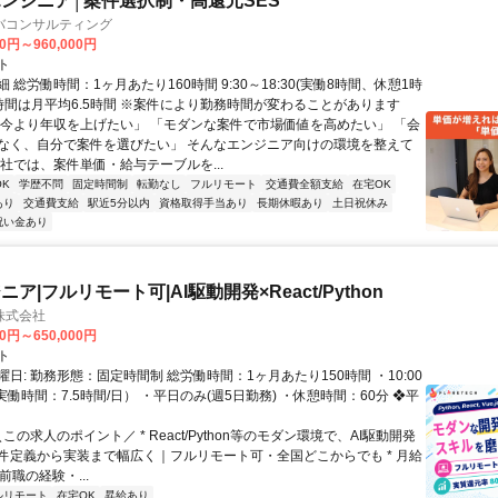
ンジニア│案件選択制・高還元SES
バコンサルティング
00円～960,000円
ト
 総労働時間：1ヶ月あたり160時間 9:30～18:30(実働8時間、休憩1時
業時間は月平均6.5時間 ※案件により勤務時間が変わることがあります
「今より年収を上げたい」 「モダンな案件で市場価値を高めたい」 「会
なく、自分で案件を選びたい」 そんなエンジニア向けの環境を整えて
当社では、案件単価・給与テーブルを...
K
学歴不問
固定時間制
転勤なし
フルリモート
交通費全額支給
在宅OK
あり
交通費支給
駅近5分以内
資格取得手当あり
長期休暇あり
土日祝休み
祝い金あり
ア|フルリモート可|AI駆動開発×React/Python
H株式会社
00円～650,000円
ト
日: 勤務形態：固定時間制 総労働時間：1ヶ月あたり150時間 ・10:00
0（実働時間：7.5時間/日） ・平日のみ(週5日勤務) ・休憩時間：60分 ❖平
＼この求人のポイント／ * React/Python等のモダン環境で、AI駆動開発
件定義から実装まで幅広く｜フルリモート可・全国どこからでも * 月給
前職の経験・...
ルリモート
在宅OK
昇給あり