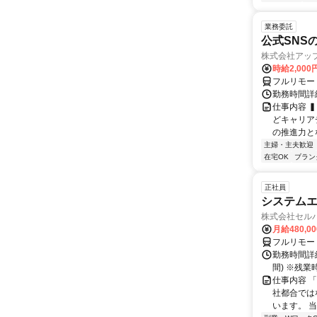
業務委託
公式SNS
株式会社アッ
時給2,000
フルリモー
勤務時間詳
仕事内容 
どキャリア
の推進力と
主婦・主夫歓迎
在宅OK
ブラン
正社員
システムエ
株式会社セル
月給480,0
フルリモー
勤務時間詳細
間) ※残
仕事内容 
社都合では
います。 