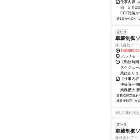
仕事内容:
部 定期試
CBT対策
週1日からOK
正社員
車載制御ソ
株式会社アイ
月給300,0
フルリモー
【勤務時間】
スケジュー
業はありま
【仕事内容
件提議～機
業務拡大 新
資格取得支援あ
経験者歓迎
有
同じ企業の求人
正社員
車載制御
株式会社アイ