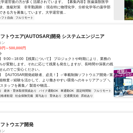
 大学退官後の方が多く活躍されています。 【募集内容】医歯薬獣医学
験、進級対策 非常勤講師 ：現在特に物理化学、分析化学等の薬学部
ができる方を募集しています。大学退官後...
シフト自由
フルリモート
フトウエア(AUTOSAR)開発 システムエンジニア
コン
00円～500,000円
ト
 9:00～18:00 【残業について】 プロジェクトや時期により、業務の
ルが変動します。それに応じて残業も発生しますが、長時間や深夜の残
せんのでご安心ください。
】 【AUTOSAR開発経験者、必見！】 ✅車載制御ソフトウエア開発✅案
能検査 ✅経験を活かして、より働きやすい環境へのキャリアアップ ＼
スタッフを募集／ 製造や物流...
り
産休・育休取得実績あり
バイク通勤OK
車通勤OK
固定時間制
フルリモート
資格者歓迎
社会保険完備
賞与あり
育休あり
交通費支給
昇給あり
ソフトウエア開発
コン