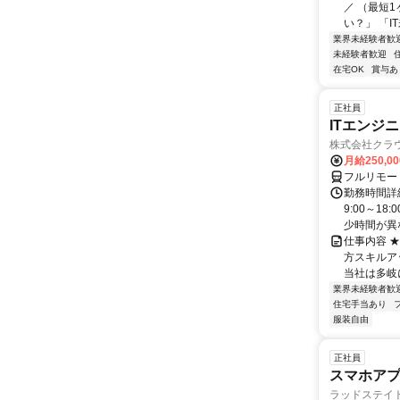
／ （最短
い？」 「I
業界未経験者歓
未経験者歓迎
在宅OK
賞与あ
正社員
ITエンジ
株式会社クラ
月給250,0
フルリモー
勤務時間詳細
9:00～1
少時間が異な
仕事内容 
方スキルア
当社は多岐に
業界未経験者歓
住宅手当あり
服装自由
正社員
スマホアプリ
ラッドステイ