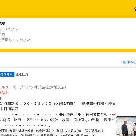
地駅
地駅
してください
ナカ
ナカ
を選択してください
条件保
派遣社員
ォルターズ・ジャパン株式会社(大阪支店)
0円以上
ト
固定時間制 ９：００～１８：００（休憩１時間） ＜勤務開始時期＞ 即日
ート日相談可
・・ー・・＋・・ー・・＋・・ー・・ ◆仕事内容◆ ・採用業務全般 ・採
の開拓・運用 ・採用プロセスの設計・改善 ・面接官との連携 ・採用デ
・・ー・・＋・・ー・・＋・...
中国語
業界未経験者歓迎
飲食割引あり
短期（3ヵ月以内）
育休延長あり
扶養内勤務OK
店舗割引あり
社員登用あり
無料研修
週1日からOK