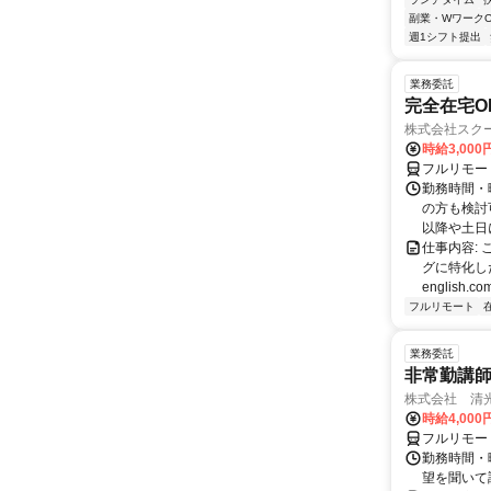
副業・WワークO
週1シフト提出
業務委託
完全在宅O
株式会社スク
時給3,000
フルリモー
勤務時間・
の方も検討
以降や土日に
仕事内容:
グに特化した英
english.com
フルリモート
業務委託
非常勤講
株式会社 清
時給4,00
フルリモー
勤務時間・曜
望を聞いて