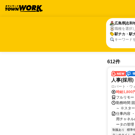
広島県
広島県
志和
志和
職種を選択
駅チカ・駅
駅チカ・駅
キーワード
612件
人事(採用)
ロバート・ウ
時給1,80
フルリモー
勤務時間 
～ ※スタ
仕事内容 
用チャネル
ータの管理 
制服あり
標準
ランチタイム