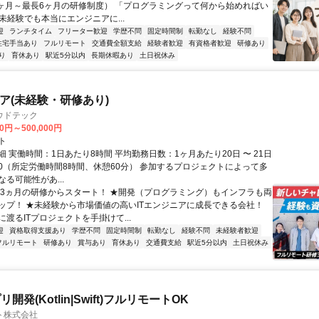
1ヶ月～最長6ヶ月の研修制度） 「プログラミングって何から始めればい
T未経験でも本当にエンジニアに...
迎
ランチタイム
フリーター歓迎
学歴不問
固定時間制
転勤なし
経験不問
住宅手当あり
フルリモート
交通費全額支給
経験者歓迎
有資格者歓迎
研修あり
り
育休あり
駅近5分以内
長期休暇あり
土日祝休み
ニア(未経験・研修あり)
ウドテック
00円～500,000円
ト
 実働時間：1日あたり8時間 平均勤務日数：1ヶ月あたり20日 〜 21日
8:00（所定労働時間8時間、休憩60分） 参加するプロジェクトによって多
る可能性があ...
★3ヵ月の研修からスタート！ ★開発（プログラミング）もインフラも両
ップ！ ★未経験から市場価値の高いITエンジニアに成長できる会社！
渡るITプロジェクトを手掛けて...
迎
資格取得支援あり
学歴不問
固定時間制
転勤なし
経験不問
未経験者歓迎
フルリモート
研修あり
賞与あり
育休あり
交通費支給
駅近5分以内
土日祝休み
開発(Kotlin|Swift)フルリモートOK
ト株式会社