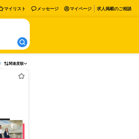
マイリスト
メッセージ
マイページ
求人掲載のご相談
存
関連度順