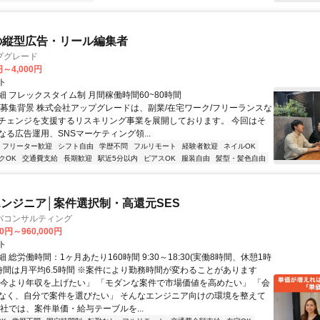
の縦型広告・リール編集者
プグレード
円～4,000円
ト
細 フレックスタイム制 月間稼働時間60~80時間
▍募集背景 株式会社アップグレードは、副業/在宅ワーク/フリーランスな
チェンジを支援するリスキリング事業を展開しております。 今回はそ
なる広告運用、SNSマーケティング領...
フリーター歓迎
シフト自由
学歴不問
フルリモート
経験者歓迎
ネイルOK
クOK
交通費支給
長期歓迎
駅近5分以内
ピアスOK
服装自由
髪型・髪色自由
ンジニア│案件選択制・高還元SES
バコンサルティング
00円～960,000円
ト
 総労働時間：1ヶ月あたり160時間 9:30～18:30(実働8時間、休憩1時
業時間は月平均6.5時間 ※案件により勤務時間が変わることがあります
「今より年収を上げたい」 「モダンな案件で市場価値を高めたい」 「会
なく、自分で案件を選びたい」 そんなエンジニア向けの環境を整えて
当社では、案件単価・給与テーブルを...