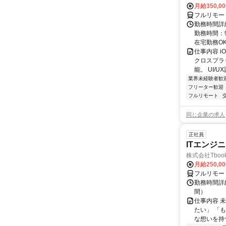
月給350,00
フルリモー
勤務時間詳細
勤務時間：9
在宅勤務OK 
仕事内容 i
クロスプラッ
能。 UI/UX
業界未経験者歓
フリーター歓迎
フルリモート
同じ企業の求人
正社員
ITエンジ
株式会社Tboo
月給250,0
フルリモー
勤務時間詳細
間）
仕事内容 
たい」 「
な想いを持つ