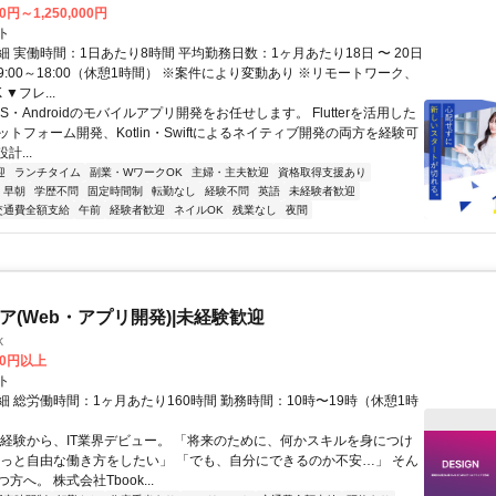
0円～1,250,000円
ト
 実働時間：1日あたり8時間 平均勤務日数：1ヶ月あたり18日 〜 20日
:00～18:00（休憩1時間） ※案件により変動あり ※リモートワーク、
▼フレ...
OS・Androidのモバイルアプリ開発をお任せします。 Flutterを活用した
トフォーム開発、Kotlin・Swiftによるネイティブ開発の両方を経験可
設計...
迎
ランチタイム
副業・WワークOK
主婦・主夫歓迎
資格取得支援あり
早朝
学歴不問
固定時間制
転勤なし
経験不問
英語
未経験者歓迎
交通費全額支給
午前
経験者歓迎
ネイルOK
残業なし
夜間
ニア(Web・アプリ開発)|未経験歓迎
k
00円以上
ト
 総労働時間：1ヶ月あたり160時間 勤務時間：10時〜19時（休憩1時
未経験から、IT業界デビュー。 「将来のために、何かスキルを身につけ
もっと自由な働き方をしたい」 「でも、自分にできるのか不安…」 そん
方へ。 株式会社Tbook...