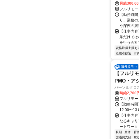
月給300,0
フルリモー
【勤務時間】
り、業務の
や深夜の残
【仕事内容
系だけでは
を行う会社で
資格取得支援あ
経験者歓迎
有
【フルリモ
PMO・アシ)
パーソルクロ
時給2,700
フルリモー
【勤務時間】
12:00〜13:
【仕事内容
なるキャリ
ートワーク 
長期
産休・育
交通費支給
駅