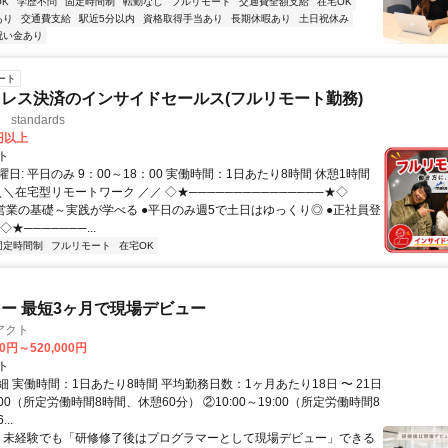
K
学歴不問
固定時間制
転勤なし
フルリモート
交通費全額支給
在宅OK
あり
交通費支給
駅近5分以内
資格取得手当あり
長期休暇あり
土日祝休み
祝い金あり
ート
レス決済のインサイドセールス(フルリモート勤務)
standards
0円以上
ト
日: 平日のみ 9：00～18：00 実働時間：1日あたり8時間 休憩1時間
＼＼在宅型リモートワーク ／／ ◇★───────────────★◇
提案営業の基礎～実践が学べる ●平日のみ週5で土日はゆっくり◎ ●正社員登
★───────...
固定時間制
フルリモート
在宅OK
ー 最短3ヶ月で現場デビュー
アクト
00円～520,000円
ト
 実働時間：1日あたり8時間 平均勤務日数：1ヶ月あたり18日 〜 21日
18:00（所定労働時間8時間、休憩60分） ②10:00～19:00（所定労働時間8
..
＼ 未経験でも「研修修了後はプログラマーとして現場デビュー」できる