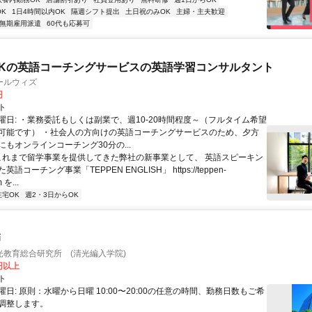
K
1日4時間以内OK
隔週シフト提出
土日祝のみOK
主婦・主夫歓迎
無期雇用派遣
60代も応募可
Kの英語コーチングサービスの英語学習コンサルタント
ールウィズ
円
ト
曜日: ・業務委託もしくは副業で、週10-20時間程度～（フルタイム希望
可能です） ・社会人の方向けの英語コーチングサービスのため、夕方
もオンラインコーチング30分の...
 これまで留学事業を提供してきた弊社の新事業として、 英語スピーキン
語コーチング事業「TEPPEN ENGLISH」 https://teppen-
 を...
在宅OK
週2・3日からOK
師
光教育総合研究所 (清光編入学院)
0円以上
ト
日: 原則：水曜から日曜 10:00〜20:00の任意の時間、勤務日数もご希
調整します。