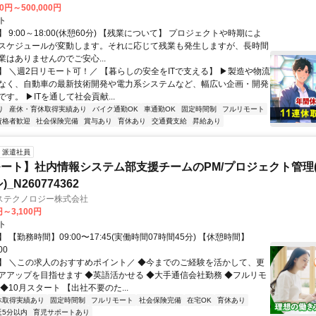
00円～500,000円
ト
 9:00～18:00(休憩60分) 【残業について】 プロジェクトや時期によ
スケジュールが変動します。それに応じて残業も発生しますが、長時間
業はありませんのでご安心...
】 ＼週2日リモート可！／ 【暮らしの安全をITで支える】 ▶製造や物流
なく、自動車の最新技術開発や電力系システムなど、幅広い企画・開発
す。 ▶ITを通して社会貢献...
り
産休・育休取得実績あり
バイク通勤OK
車通勤OK
固定時間制
フルリモート
資格者歓迎
社会保険完備
賞与あり
育休あり
交通費支給
昇給あり
派遣社員
ート】社内情報システム部支援チームのPM/プロジェクト管理(
_N260774362
ステクノロジー株式会社
円～3,100円
ト
 【勤務時間】09:00〜17:45(実働時間07時間45分) 【休憩時間】
00
】 ＼この求人のおすすめポイント／ ◆今までのご経験を活かして、更
アアップを目指せます ◆英語活かせる ◆大手通信会社勤務 ◆フルリモ
◆10月スタート 【出社不要のた...
休取得実績あり
固定時間制
フルリモート
社会保険完備
在宅OK
育休あり
近5分以内
育児サポートあり