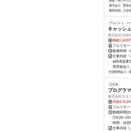
副業・WワークO
賞与あり
育休
服装自由
入社
アルバイト・パ
キャッシュ
株式会社make 
時給1,60
フルリモー
勤務時間・曜
仕事内容: 
●BtoB
用実績あり ◇
社員登用あり
正社員
プログラマ
株式会社ネオ
月給270,0
フルリモー
勤務時間詳細
①9:00~
時間、休憩6.
仕事内容 