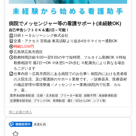
病院でメッセンジャー等の看護サポート(未経験OK)
自己申告シフトＯＫ＆週2日～可能！
日研トータルソーシング株式会社
交通・アクセス 宮島線 東高須駅より徒歩4分※マイカー通勤OK
時給1,150円
広島県広島市西区
勤務時間詳細 9:00〜翌9:00の中で短時間、フルタイム勤務OK ※時短
勤務相談可 週2日〜OK ※休憩1〜2h含む ※配属先により異なる場合
もございます
仕事内容 ✨広島市西区にある病院でのお仕事✨ 病院内における患者様
の入院生活、及び看護師のサポート業務です。 ✅診療器具、医療器材
の備品管理や環境整備 ✅メッセンジャー業務(病院内で伝票、カル
テ、薬...
業界未経験者歓迎
主婦・主夫歓迎
フリーター歓迎
経験不問
未経験者歓迎
交通費全額支給
ブランクOK
長期歓迎
週2・3日からOK
シフト制
同じ企業の求人
派遣社員