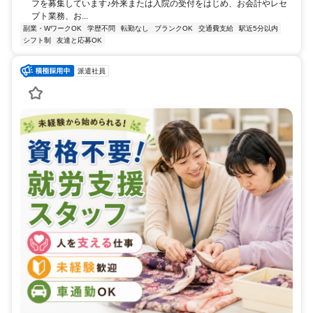
フを募集しています♪外来または入院の受付をはじめ、お会計やレセ
プト業務、お...
副業・WワークOK
学歴不問
転勤なし
ブランクOK
交通費支給
駅近5分以内
シフト制
友達と応募OK
派遣社員