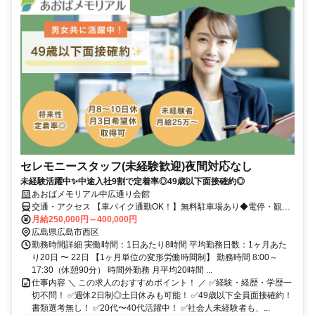
セレモニースタッフ(未経験歓迎)夜間対応なし
未経験活躍中✨中途入社9割で定着率◎49歳以下面接確約◎
あおばメモリアル中広通り会館
交通・アクセス 【車バイク通勤OK！】無料駐車場あり◆電停・観音
新町から徒歩5分
月給250,000円～400,000円
広島県広島市西区
勤務時間詳細 実働時間：1日あたり8時間 平均勤務日数：1ヶ月あた
り20日 〜 22日 【1ヶ月単位の変形労働時間制】 勤務時間 8:00～
17:30（休憩90分） 時間外勤務 月平均20時間 ...
仕事内容 ＼ この求人のおすすめポイント！ ／ ✅経験・経歴・学歴一
切不問！ ✅週休2⽇制◎⼟⽇休みも可能！ ✅49歳以下全員⾯接確約！
書類選考無し！ ✅20代〜40代活躍中！ ✅社会⼈未経験者も、...