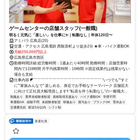
ゲームセンターの店舗スタッフ(一般職)
明るく元気に「楽しい」を仕事に✨｜転勤なし｜年休120日〜
アミパラ 広島店(20)
交通・アクセス 広島電鉄 西観音町より徒歩2分 ★車・バイク通勤OK
月給250,000円以上
広島県広島市西区
勤務時間詳細 総労働時間：1週あたり40時間 勤務時間：店舗営業時
間内で1日8時間 月平均残業時間：16時間 ※固定残業代は残業がない
場合も支給
仕事内容 ◤￣￣￣￣￣￣￣￣￣￣￣￣￣￣￣￣￣￣ “いつでも”“すぐ
に”“家族みんなで” 楽しめる、身近でお手軽なテーマパーク 店舗拡大
に向けて正社員大幅増員します‼ ”転居を伴う転勤なし”の一般職大...
制服あり
業界未経験者歓迎
資格取得支援あり
バイク通勤OK
学歴不問
車通勤OK
経験不問
未経験者歓迎
研修あり
賞与あり
ブランクOK
育休あり
交通費支給
駅近5分以内
シフト制
派遣社員