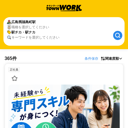
広島県
福島町駅
職種を選択してください
駅チカ・駅ナカ
キーワードを選択してください
365件
条件保存
関連度順
正社員