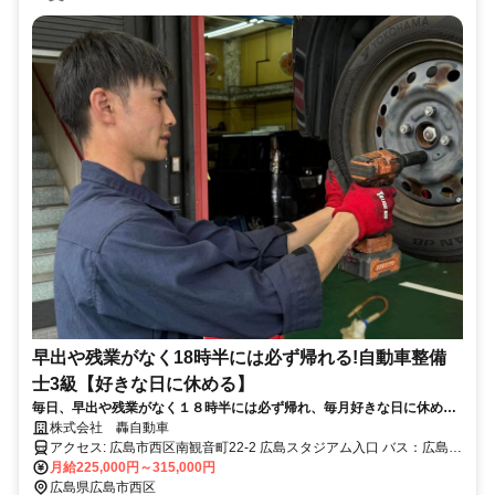
早出や残業がなく18時半には必ず帰れる!自動車整備
士3級【好きな日に休める】
毎日、早出や残業がなく１８時半には必ず帰れ、毎月好きな日に休める
から家族を１００％優先できる！自動車３級整備士募集
株式会社 轟自動車
アクセス: 広島市西区南観音町22-2 広島スタジアム入口 バス：広島ス
タジアム入口より徒歩1
月給225,000円～315,000円
広島県広島市西区