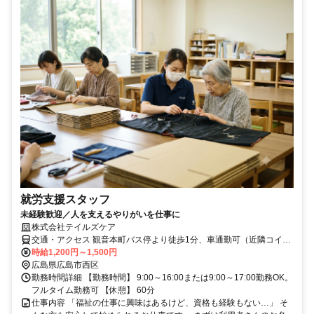
就労支援スタッフ
未経験歓迎／人を支えるやりがいを仕事に
株式会社テイルズケア
交通・アクセス 観音本町バス停より徒歩1分、車通勤可（近隣コイン
パーキング利用、領収書提出にて日割りで経費精算）
時給1,200円～1,500円
広島県広島市西区
勤務時間詳細 【勤務時間】 9:00～16:00または9:00～17:00勤務OK。
フルタイム勤務可 【休憩】 60分
仕事内容 「福祉の仕事に興味はあるけど、資格も経験もない…」 そ