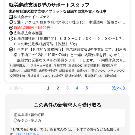
就労継続支援B型のサポートスタッフ
未経験歓迎の就労支援／フラットな目線で自立を支える仕事
株式会社テイルズケア
交通・アクセス 観音本町バス停より徒歩1分、車通勤可（近隣コイン
パーキング利用、領収書提出にて日割りで経費精算）
時給1,200円～1,500円
広島県広島市西区
勤務時間詳細 【勤務時間】 ８:３０〜１７：３０ ※９：００〜１７：
００の時短勤務相談可能 【休憩】 60分
仕事内容 【具体的な業務内容】 就労継続支援B型事業所にて、利用者
様（平均11〜12名／19歳〜74歳）と一緒に内職作業を行いながら、
一般就労に必要なスキルの習得をサポートします。 ・内職作業のサ...
社員登用あり
フリーター歓迎
学歴不問
車通勤OK
固定時間制
職場見学可
転勤なし
経験不問
未経験者歓迎
経験者歓迎
残業なし
週払いOK
ブランクOK
交通費支給
長期歓迎
フルタイム歓迎
駅近5分以内
長期休暇あり
服装自由
前へ
次へ
1
2
3
4
5
この条件の新着求人を受け取る
広島県 / 福島町駅
駅チカ・駅ナカ
「LINEで受け取る」では、新着求人のほか、おすすめ情報なども配信しま
す。
詳しくはこちら