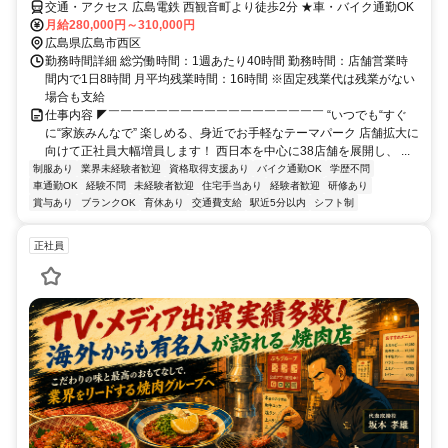
交通・アクセス 広島電鉄 西観音町より徒歩2分 ★車・バイク通勤OK
月給280,000円～310,000円
広島県広島市西区
勤務時間詳細 総労働時間：1週あたり40時間 勤務時間：店舗営業時
間内で1日8時間 月平均残業時間：16時間 ※固定残業代は残業がない
場合も支給
仕事内容 ◤￣￣￣￣￣￣￣￣￣￣￣￣￣￣￣￣￣￣ “いつでも“すぐ
に“家族みんなで” 楽しめる、身近でお手軽なテーマパーク 店舗拡大に
向けて正社員大幅増員します！ 西日本を中心に38店舗を展開し、 ...
制服あり
業界未経験者歓迎
資格取得支援あり
バイク通勤OK
学歴不問
車通勤OK
経験不問
未経験者歓迎
住宅手当あり
経験者歓迎
研修あり
賞与あり
ブランクOK
育休あり
交通費支給
駅近5分以内
シフト制
正社員