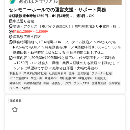
セレモニーホールでの運営支援・サポート業務
未経験歓迎◆時給1250円～◆1日4時間～、週3日～OK
中広通り会館
交通・アクセス 【車バイク通勤OK！】無料駐車場あり◆電停・観音
新町から徒歩5分
時給1,250円～1,800円
広島県広島市西区
勤務時間詳細 ＼1日4時間～OK！フルタイム歓迎／ ＼AMからでも、
PMからでもOK／ ＼時短勤務もOK！／ ■勤務時間 9：00～17：00 ※
勤務回数・勤務時間は状況による ※勤務時間に応じて休...
仕事内容 ＼20代30代40代50代と幅広い世代が活躍中／ ✅ 高時給
→1250円～♪ ✅ 社会人・職種・業界未経験の方も歓迎 ✅ 転勤なし ✅
シフトは希望制です◎ ✅ 経験者は厚遇！⼤幅な昇給の...
制服あり
業界未経験者歓迎
社員登用あり
主婦・主夫歓迎
フリーター歓迎
バイク通勤OK
学歴不問
車通勤OK
即日勤務OK
職場見学可
転勤なし
経験不問
未経験者歓迎
午前
研修あり
夕方
ブランクOK
交通費支給
長期歓迎
フルタイム歓迎
派遣社員