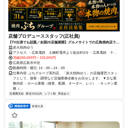
店舗プロデューススタッフ(正社員)
【TV出演でも話題／全国20店舗展開】グルメサイトでの広島焼肉店ラン
キング17,000店舗中〈12位〉｜十日市エリアで最も予約の取れないハイ
炭火焼肉ゆう
コスパ焼肉店
アクセス: ・広島電鉄 土橋町電停より徒歩約2分 ・広島電鉄 十日
市町電停より徒歩約2分 ・広島電鉄 本川町電停より徒歩約6分 ・広
月給280,000円～330,000円
島電鉄 小網町電停より徒歩約5分
広島県広島市中区
勤務時間・曜日: 14：00～24：00
仕事内容: ぶちグループ系列店、「炭火焼肉ゆう」の店舗運営スタッ
フとして、接客・調理など店舗業務全般をお任せします。 ▼主な業
務内容 ・ホール業務（接客、配膳、オーダー、レジ） ・キッチン業
務（...
交通費支給
駅近5分以内
シフト制
昇給あり
派遣社員