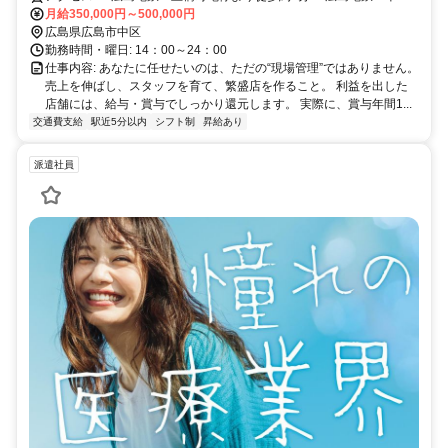
市町電停より徒歩約2分 ・広島電鉄 本川町電停より徒歩約6分 ・広
月給350,000円～500,000円
島電鉄 小網町電停より徒歩約5分
広島県広島市中区
勤務時間・曜日: 14：00～24：00
仕事内容: あなたに任せたいのは、ただの“現場管理”ではありません。
売上を伸ばし、スタッフを育て、繁盛店を作ること。 利益を出した
店舗には、給与・賞与でしっかり還元します。 実際に、賞与年間1...
交通費支給
駅近5分以内
シフト制
昇給あり
派遣社員