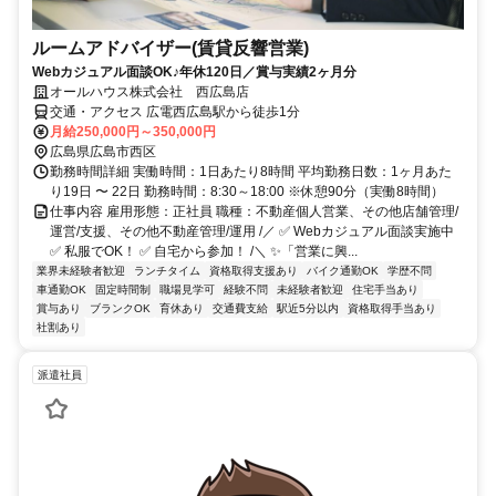
ルームアドバイザー(賃貸反響営業)
Webカジュアル面談OK♪年休120日／賞与実績2ヶ月分
オールハウス株式会社 西広島店
交通・アクセス 広電西広島駅から徒歩1分
月給250,000円～350,000円
広島県広島市西区
勤務時間詳細 実働時間：1日あたり8時間 平均勤務日数：1ヶ月あた
り19日 〜 22日 勤務時間：8:30～18:00 ※休憩90分（実働8時間）
仕事内容 雇用形態：正社員 職種：不動産個人営業、その他店舗管理/
運営/支援、その他不動産管理/運用 /／ ✅ Webカジュアル面談実施中
✅ 私服でOK！ ✅ 自宅から参加！ /＼ ✨「営業に興...
業界未経験者歓迎
ランチタイム
資格取得支援あり
バイク通勤OK
学歴不問
車通勤OK
固定時間制
職場見学可
経験不問
未経験者歓迎
住宅手当あり
賞与あり
ブランクOK
育休あり
交通費支給
駅近5分以内
資格取得手当あり
社割あり
派遣社員