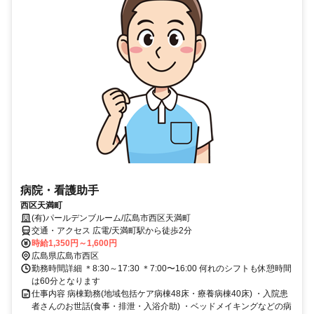
病院・看護助手
西区天満町
(有)パールデンブルーム/広島市西区天満町
交通・アクセス 広電/天満町駅から徒歩2分
時給1,350円～1,600円
広島県広島市西区
勤務時間詳細 ＊8:30～17:30 ＊7:00〜16:00 何れのシフトも休憩時間
は60分となります
仕事内容 病棟勤務(地域包括ケア病棟48床・療養病棟40床) ・入院患
者さんのお世話(食事・排泄・入浴介助) ・ベッドメイキングなどの病