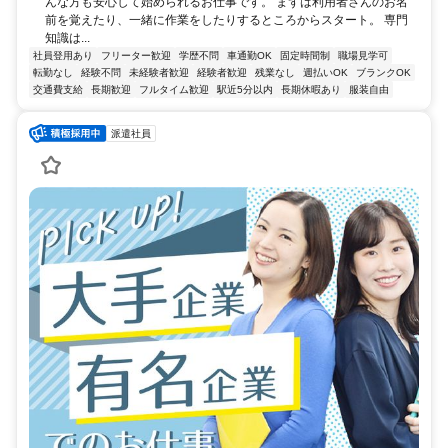
んな方も安心して始められるお仕事です。 まずは利用者さんのお名
前を覚えたり、一緒に作業をしたりするところからスタート。 専門
知識は...
社員登用あり
フリーター歓迎
学歴不問
車通勤OK
固定時間制
職場見学可
転勤なし
経験不問
未経験者歓迎
経験者歓迎
残業なし
週払いOK
ブランクOK
交通費支給
長期歓迎
フルタイム歓迎
駅近5分以内
長期休暇あり
服装自由
派遣社員