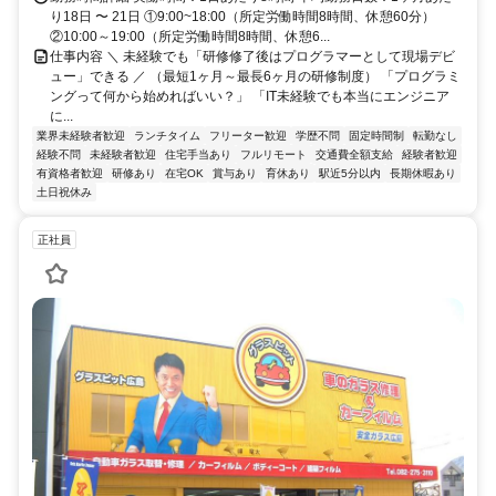
り18日 〜 21日 ①9:00~18:00（所定労働時間8時間、休憩60分）
②10:00～19:00（所定労働時間8時間、休憩6...
仕事内容 ＼ 未経験でも「研修修了後はプログラマーとして現場デビ
ュー」できる ／ （最短1ヶ月～最長6ヶ月の研修制度） 「プログラミ
ングって何から始めればいい？」 「IT未経験でも本当にエンジニア
に...
業界未経験者歓迎
ランチタイム
フリーター歓迎
学歴不問
固定時間制
転勤なし
経験不問
未経験者歓迎
住宅手当あり
フルリモート
交通費全額支給
経験者歓迎
有資格者歓迎
研修あり
在宅OK
賞与あり
育休あり
駅近5分以内
長期休暇あり
土日祝休み
正社員