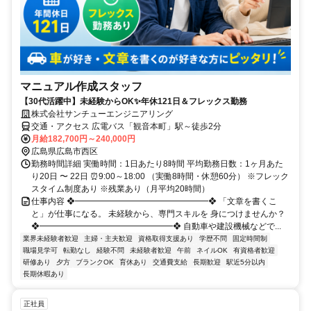
マニュアル作成スタッフ
【30代活躍中】未経験からOK✨年休121日＆フレックス勤務
株式会社サンチューエンジニアリング
交通・アクセス 広電バス「観音本町」駅～徒歩2分
月給182,700円～240,000円
広島県広島市西区
勤務時間詳細 実働時間：1日あたり8時間 平均勤務日数：1ヶ月あた
り20日 〜 22日 ⏰9:00～18:00 （実働8時間・休憩60分） ※フレック
スタイム制度あり ※残業あり（月平均20時間）
仕事内容 ❖━━━━━━━━━━━━━━━━❖ 「文章を書くこ
と」が仕事になる。 未経験から、専門スキルを 身につけませんか？
❖━━━━━━━━━━━━━━━━❖ 自動車や建設機械などで...
業界未経験者歓迎
主婦・主夫歓迎
資格取得支援あり
学歴不問
固定時間制
職場見学可
転勤なし
経験不問
未経験者歓迎
午前
ネイルOK
有資格者歓迎
研修あり
夕方
ブランクOK
育休あり
交通費支給
長期歓迎
駅近5分以内
長期休暇あり
正社員