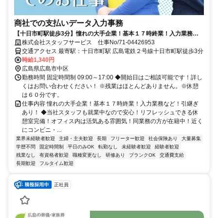
商社での支払いデータ入力事務
【十日市町駅徒歩3分】憧れの大手企業！基本１７時終業！入力業務な
ど！引継ぎあり！ 直接雇用実績あり！
株式会社スタッフサービス 仕事No/71-04426953
交通アクセス 最寄駅：十日市町駅 広島電鉄２号線十日市町駅徒歩3分
時給1,340円
広島県広島市中区
勤務時間 固定時間制 09:00～17:00 ◆開始日はご相談可能です！詳し
くはお問い合わせください！ ※残業はほとんどありません。※休憩
は６０分です。
仕事内容 憧れの大手企業！基本１７時終業！入力業務など！引継ぎ
あり！ ◆当社スタッフも就業中なので安心！リフレッシュできる休
憩室完備！オフィス内は活気ある雰囲気！同業務の方が在籍中！近く
にコンビニ・...
業界未経験者歓迎
主婦・主夫歓迎
長期
フリーター歓迎
社会保険あり
大量募集
学歴不問
固定時間制
平日のみOK
転勤なし
未経験者歓迎
経験者歓迎
残業なし
有資格者歓迎
職種変更なし
研修あり
ブランクOK
交通費支給
長期歓迎
フルタイム歓迎
正社員