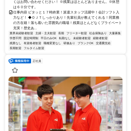
くはお問い合わせください！ ※残業はほとんどありません。※休憩
は６０分です。
仕事内容 ピタッと１７時終業！派遣スタッフ活躍中！会計ソフト入
力など！ ◆ＯＪＴしっかりあり！先輩社員が教えてくれる！同業務
の方在籍！落ち着いた雰囲気の職場！残業ほとんどなくプライベート
充実！歴史あ...
業界未経験者歓迎
主婦・主夫歓迎
長期
フリーター歓迎
社会保険あり
大量募集
学歴不問
固定時間制
平日のみOK
転勤なし
未経験者歓迎
経験者歓迎
残業なし
有資格者歓迎
職種変更なし
研修あり
ブランクOK
交通費支給
長期歓迎
フルタイム歓迎
正社員