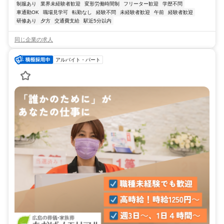
制服あり
業界未経験者歓迎
変形労働時間制
フリーター歓迎
学歴不問
車通勤OK
職場見学可
転勤なし
経験不問
未経験者歓迎
午前
経験者歓迎
研修あり
夕方
交通費支給
駅近5分以内
同じ企業の求人
アルバイト・パート