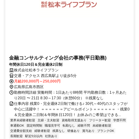
金融コンサルティング会社の事務(平日勤務)
年間休日120日＆完全週休2日制
株式会社松本ライフプラン
交通・アクセス 西広島駅より徒歩5分
月給200,000円～250,000円
広島県広島市西区
勤務時間詳細 実働時間：1日あたり8時間 平均勤務日数：1ヶ月あた
り20日 〜 21日 8:30～17:30（休憩60分） ※残業なし
仕事内容 残業0・完全週休2日制で働ける♪ 30代～40代のスタッフが
中心に活躍中！ ＝＝＝＝＝＝アピールポイント＝＝＝＝＝＝ ・残業0
＆完全週休二日制＆年間休日120日！ お休みのご希望はできる...
業界未経験者歓迎
主婦・主夫歓迎
資格取得支援あり
フリーター歓迎
学歴不問
車通勤OK
固定時間制
職場見学可
転勤なし
経験不問
未経験者歓迎
交通費全額支給
経験者歓迎
残業なし
研修あり
賞与あり
ブランクOK
長期歓迎
駅近5分以内
社割あり