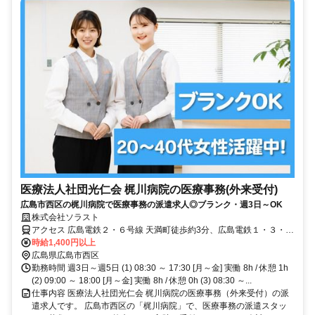
医療法人社団光仁会 梶川病院の医療事務(外来受付)
広島市西区の梶川病院で医療事務の派遣求人◎ブランク・週3日～OK
株式会社ソラスト
アクセス 広島電鉄２・６号線 天満町徒歩約3分、広島電鉄１・３・７
号線 天満町徒歩約3分、広島電鉄１・３・７号線 観音町（広島県）徒
時給1,400円以上
歩約3分 「天満町駅」徒歩2分,マイカー通勤可,敷地内全て禁煙
広島県広島市西区
勤務時間 週3日～週5日 (1) 08:30 ～ 17:30 [月～金] 実働 8h / 休憩 1h
(2) 09:00 ～ 18:00 [月～金] 実働 8h / 休憩 0h (3) 08:30 ～...
仕事内容 医療法人社団光仁会 梶川病院の医療事務（外来受付）の派
遣求人です。 広島市西区の「梶川病院」で、医療事務の派遣スタッ