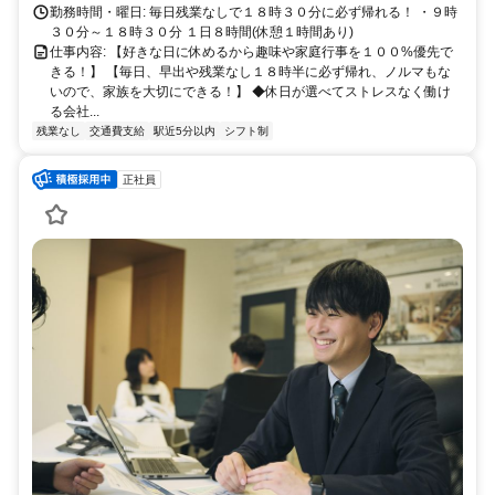
勤務時間・曜日: 毎日残業なしで１８時３０分に必ず帰れる！ ・９時
３０分～１８時３０分 １日８時間(休憩１時間あり)
仕事内容: 【好きな日に休めるから趣味や家庭行事を１００%優先で
きる！】 【毎日、早出や残業なし１８時半に必ず帰れ、ノルマもな
いので、家族を大切にできる！】 ◆休日が選べてストレスなく働け
る会社...
残業なし
交通費支給
駅近5分以内
シフト制
正社員