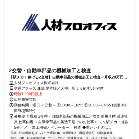
2交替・自動車部品の機械加工と検査
【駅チカ！稼げる2交替】自動車部品の機械加工と検査＜月収29万円以
上可＞
人材プロオフィス株式会社
交通アクセス JR山陽本線／天神川駅より徒歩5分程度
時給1,300円以上
広島県安芸郡
勤務時間・曜日 ＜交替＞ ①08:00～16:55 ②20:00～04:55 (実働8時
間/休憩55分)
募集要項 職種 2交替・自動車部品の機械加工と検査 雇用形態 派遣社
員 仕事内容 ＜自動車部品の製造工場でのお仕事＞ ＼＼駅チカ！徒歩
5分／／ ・加工機械オペレーター ・検査 ◆重たいものは...
長期
社会保険あり
バイク通勤OK
車通勤OK
職場見学可
経験者歓迎
週払いOK
社会保険完備
ブランクOK
交通費支給
フルタイム歓迎
シフト制