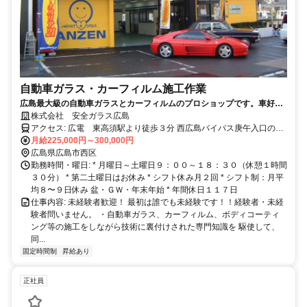
自動車ガラス・カーフィルム施工作業
広島最大級の自動車ガラスとカーフィルムのプロショップです。車好き
の方、広島で働きたい方ご応募下さい。
株式会社 安全ガラス広島
アクセス: 広電 東高須駅より徒歩３分 西広島バイパス庚午入口の側
道入って二軒目です。
月給225,000円～300,000円
広島県広島市西区
勤務時間・曜日: * 月曜日～土曜日９：００～１８：３０（休憩１時間
３０分） * 第二土曜日はお休み * シフト休み月２回 * シフト制：月平
均８〜９日休み 盆・ＧＷ・年末年始 * 年間休日１１７日
仕事内容: 未経験者歓迎！ 最初は誰でも未経験です！！経験者・未経
験者問いません。 ・自動車ガラス、カーフィルム、ボディコーティ
ング等の施工をしながら技術に裏付けされた専門知識を 駆使して、
同...
固定時間制
昇給あり
正社員