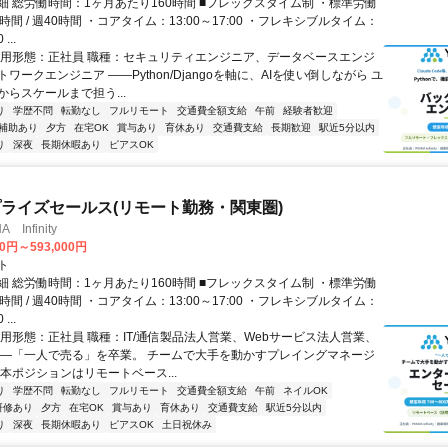
細 総労働時間：1ヶ月あたり160時間 ■フレックスタイム制 ・標準労働
時間 / 週40時間 ・コアタイム：13:00～17:00 ・フレキシブルタイム：
...
雇用形態：正社員 職種：セキュリティエンジニア、データベースエンジ
ワークエンジニア ――Python/Djangoを軸に、AIを使い倒しながら ユ
らスケールまで担う...
り
学歴不問
転勤なし
フルリモート
交通費全額支給
午前
経験者歓迎
補助あり
夕方
在宅OK
賞与あり
育休あり
交通費支給
長期歓迎
駅近5分以内
り
深夜
長期休暇あり
ピアスOK
ライズセールス(リモート勤務・関東圏)
Infinity
00円～593,000円
ト
細 総労働時間：1ヶ月あたり160時間 ■フレックスタイム制 ・標準労働
時間 / 週40時間 ・コアタイム：13:00～17:00 ・フレキシブルタイム：
...
雇用形態：正社員 職種：IT/通信製品法人営業、Webサービス法人営業、
――「一人で売る」を卒業。 チームで大手を動かすプレイングマネージ
本ポジションはリモートベース...
り
学歴不問
転勤なし
フルリモート
交通費全額支給
午前
ネイルOK
研修あり
夕方
在宅OK
賞与あり
育休あり
交通費支給
駅近5分以内
り
深夜
長期休暇あり
ピアスOK
土日祝休み