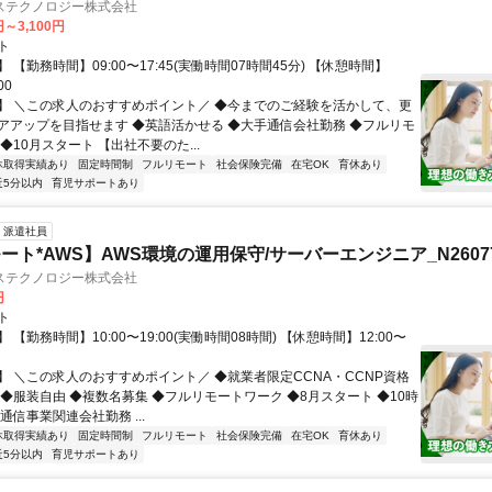
ステクノロジー株式会社
円～3,100円
ト
 【勤務時間】09:00〜17:45(実働時間07時間45分) 【休憩時間】
00
】 ＼この求人のおすすめポイント／ ◆今までのご経験を活かして、更
アアップを目指せます ◆英語活かせる ◆大手通信会社勤務 ◆フルリモ
◆10月スタート 【出社不要のた...
休取得実績あり
固定時間制
フルリモート
社会保険完備
在宅OK
育休あり
近5分以内
育児サポートあり
派遣社員
ート*AWS】AWS環境の運用保守/サーバーエンジニア_N26077
ステクノロジー株式会社
円
ト
 【勤務時間】10:00〜19:00(実働時間08時間) 【休憩時間】12:00〜
】 ＼この求人のおすすめポイント／ ◆就業者限定CCNA・CCNP資格
 ◆服装自由 ◆複数名募集 ◆フルリモートワーク ◆8月スタート ◆10時
通信事業関連会社勤務 ...
休取得実績あり
固定時間制
フルリモート
社会保険完備
在宅OK
育休あり
近5分以内
育児サポートあり