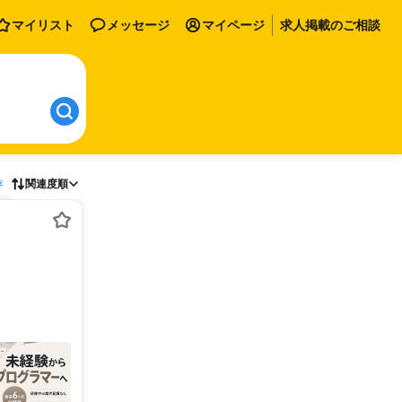
マイリスト
メッセージ
マイページ
求人掲載のご相談
存
関連度順