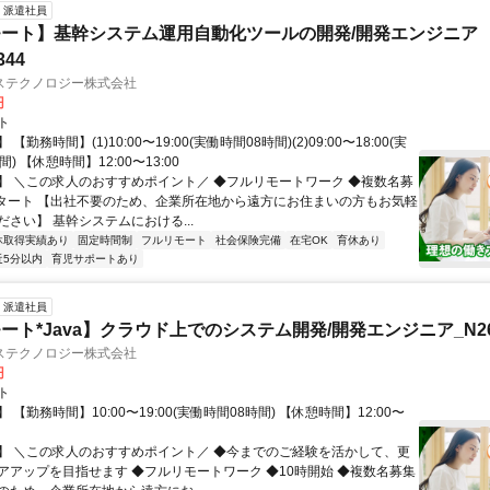
派遣社員
ート】基幹システム運用自動化ツールの開発/開発エンジニア
344
ステクノロジー株式会社
円
ト
【勤務時間】(1)10:00〜19:00(実働時間08時間)(2)09:00〜18:00(実
) 【休憩時間】12:00〜13:00
】 ＼この求人のおすすめポイント／ ◆フルリモートワーク ◆複数名募
スタート 【出社不要のため、企業所在地から遠方にお住まいの方もお気軽
さい】 基幹システムにおける...
休取得実績あり
固定時間制
フルリモート
社会保険完備
在宅OK
育休あり
近5分以内
育児サポートあり
派遣社員
ート*Java】クラウド上でのシステム開発/開発エンジニア_N260
ステクノロジー株式会社
円
ト
 【勤務時間】10:00〜19:00(実働時間08時間) 【休憩時間】12:00〜
】 ＼この求人のおすすめポイント／ ◆今までのご経験を活かして、更
アアップを目指せます ◆フルリモートワーク ◆10時開始 ◆複数名募集