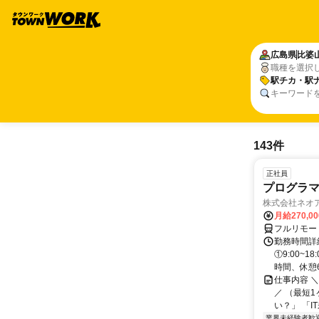
広島県
比婆
職種を選択
駅チカ・駅
キーワード
143件
正社員
プログラマ
株式会社ネオ
月給270,0
フルリモー
勤務時間詳細
①9:00~
時間、休憩6.
仕事内容 
／ （最短
い？」 「I
業界未経験者歓