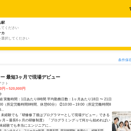
山駅
してください
ナカ
を選択してください
条件保
ー 最短3ヶ月で現場デビュー
アクト
00円～520,000円
ト
 実働時間：1日あたり8時間 平均勤務日数：1ヶ月あたり18日 〜 21日
18:00（所定労働時間8時間、休憩60分） ②10:00～19:00（所定労働時間8
..
＼ 未経験でも「研修修了後はプログラマーとして現場デビュー」できる
1ヶ月～最長6ヶ月の研修制度） 「プログラミングって何から始めればい
T未経験でも本当にエンジニアに...
迎
ランチタイム
フリーター歓迎
学歴不問
固定時間制
転勤なし
経験不問