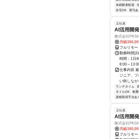
未経験者歓迎
在宅OK
賞与あ
正社員
AI活用開
株式会社PKSHA 
月給380,0
フルリモー
勤務時間詳
時間：1日8
8:00～13:00 
仕事内容 
ジニア、フ
い倒しながら
ランチタイム
ネイルOK
食費
資格取得手当あ
正社員
AI活用開
株式会社PKSHA 
月給380,0
フルリモー