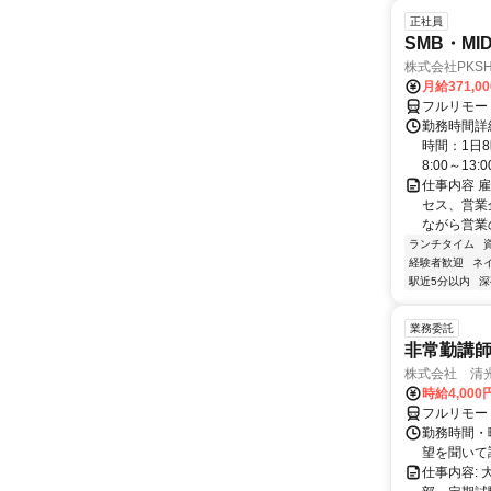
正社員
SMB・M
株式会社PKSHA 
月給371,0
フルリモー
勤務時間詳
時間：1日8
8:00～13:00 
仕事内容 
セス、営業企
ながら営業
ランチタイム
経験者歓迎
ネ
駅近5分以内
深
業務委託
非常勤講
株式会社 清
時給4,00
フルリモー
勤務時間・曜
望を聞いて
仕事内容: