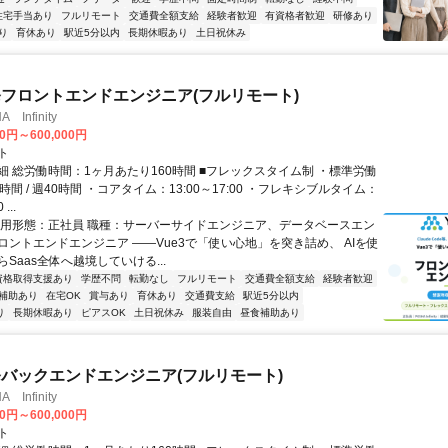
住宅手当あり
フルリモート
交通費全額支給
経験者歓迎
有資格者歓迎
研修あり
り
育休あり
駅近5分以内
長期休暇あり
土日祝休み
発フロントエンドエンジニア(フルリモート)
Infinity
00円～600,000円
ト
細 総労働時間：1ヶ月あたり160時間 ■フレックスタイム制 ・標準労働
時間 / 週40時間 ・コアタイム：13:00～17:00 ・フレキシブルタイム：
...
雇用形態：正社員 職種：サーバーサイドエンジニア、データベースエン
ロントエンドエンジニア ――Vue3で「使い心地」を突き詰め、 AIを使
Saas全体へ越境していける...
資格取得支援あり
学歴不問
転勤なし
フルリモート
交通費全額支給
経験者歓迎
補助あり
在宅OK
賞与あり
育休あり
交通費支給
駅近5分以内
り
長期休暇あり
ピアスOK
土日祝休み
服装自由
昼食補助あり
発バックエンドエンジニア(フルリモート)
Infinity
00円～600,000円
ト