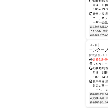
勤務時間詳
時間：1日8
8:00～13:00 
仕事内容 
ニア、ネット
ーザー価値か
資格取得支援あ
ネイルOK
食費
資格取得手当あ
正社員
エンタープ
株式会社PKSHA 
月給519,0
フルリモー
勤務時間詳
時間：1日8
8:00～13:00 
仕事内容 
営業企画 
ャーへ。 ※
資格取得支援あ
食費補助あり
資格取得手当あ