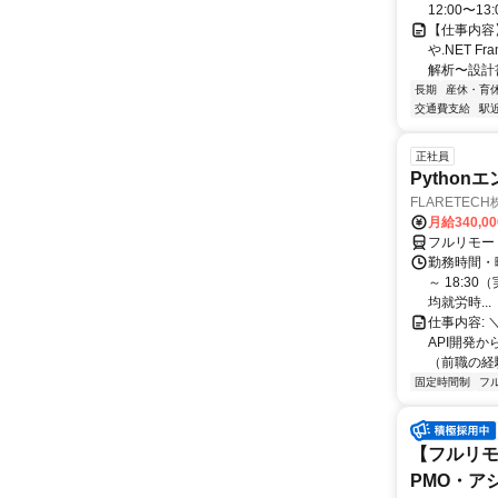
12:00〜13:
【仕事内容
や.NET 
解析〜設計
長期
産休・育
交通費支給
駅
正社員
Pytho
FLARETEC
月給340,0
フルリモー
勤務時間・曜
～ 18:3
均就労時...
仕事内容: 
API開発か
（前職の経験
固定時間制
フ
【フルリモ
PMO・アシ)