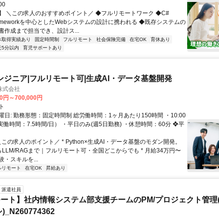
00
】 ＼この求人のおすすめポイント／ ◆フルリモートワーク ◆C#
Frameworkを中心としたWebシステムの設計に携われる ◆既存システムの
書作成まで担当でき、設計ス...
休取得実績あり
固定時間制
フルリモート
社会保険完備
在宅OK
育休あり
近5分以内
育児サポートあり
nエンジニア|フルリモート可|生成AI・データ基盤開発
H株式会社
00円～700,000円
ト
日: 勤務形態：固定時間制 総労働時間：1ヶ月あたり150時間 ・10:00
0（実働時間：7.5時間/日） ・平日のみ(週5日勤務) ・休憩時間：60分 ❖平
＼この求人のポイント／ * Python×生成AI・データ基盤のモダン開発。
らLLM/RAGまで｜フルリモート可・全国どこからでも * 月給34万円〜
・スキルを...
ルリモート
在宅OK
昇給あり
派遣社員
ート】社内情報システム部支援チームのPM/プロジェクト管理(
_N260774362