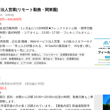
ID法人営業(リモート勤務・関東圏)
Infinity
00円～445,000円
ト
細 総労働時間：1ヶ月あたり160時間 ■フレックスタイム制 ・標準労働
時間 / 週40時間 ・コアタイム：13:00～17:00 ・フレキシブルタイム：
...
雇用形態：正社員 職種：Webサービス法人営業、その他カスタマーサク
画 ――「学ぶ人が評価される」 AI SaaSの最前線で、 AIを使い倒し
の市場価値を一気に上げる...
資格取得支援あり
学歴不問
転勤なし
フルリモート
交通費全額支給
午前
イルOK
食費補助あり
夕方
在宅OK
賞与あり
育休あり
交通費支給
夜
長期休暇あり
ピアスOK
土日祝休み
師
光教育総合研究所 (清光編入学院)
0円以上
ト
日: 原則：水曜から日曜 10:00〜20:00の任意の時間、勤務日数もご希
調整します。
 大学退官後の方が多く活躍されています。 【募集内容】医歯薬獣医学