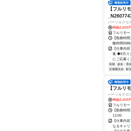
【フルリモ
_N260774
パーソルクロ
時給2,600
フルリモー
【勤務時間】 
働時間08時間
【仕事内容
集 ◆8月
にご応募くだ
長期
産休・育
交通費支給
駅
【フルリモ
パーソルクロ
時給2,400
フルリモー
【勤務時間】
13:00
【仕事内容
なるキャリ