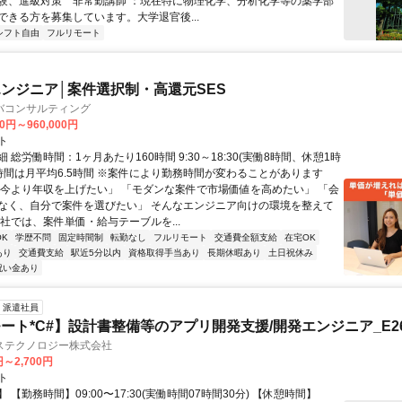
験、進級対策 非常勤講師 ：現在特に物理化学、分析化学等の薬学部
ができる方を募集しています。大学退官後...
シフト自由
フルリモート
ンジニア│案件選択制・高還元SES
バコンサルティング
00円～960,000円
ト
 総労働時間：1ヶ月あたり160時間 9:30～18:30(実働8時間、休憩1時
業時間は月平均6.5時間 ※案件により勤務時間が変わることがあります
「今より年収を上げたい」 「モダンな案件で市場価値を高めたい」 「会
なく、自分で案件を選びたい」 そんなエンジニア向けの環境を整えて
当社では、案件単価・給与テーブルを...
K
学歴不問
固定時間制
転勤なし
フルリモート
交通費全額支給
在宅OK
あり
交通費支給
駅近5分以内
資格取得手当あり
長期休暇あり
土日祝休み
祝い金あり
派遣社員
ート*C#】設計書整備等のアプリ開発支援/開発エンジニア_E260
ステクノロジー株式会社
円～2,700円
ト
 【勤務時間】09:00〜17:30(実働時間07時間30分) 【休憩時間】