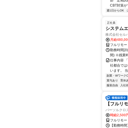
部 定期試
CBT対策
週1日からOK
正社員
システムエ
株式会社セル
月給480,0
フルリモー
勤務時間詳細
間) ※残
仕事内容 
社都合では
います。 
副業・WワークO
賞与あり
育休
服装自由
入社
【フルリモ
パーソルクロ
時給2,500
フルリモー
【勤務時間】