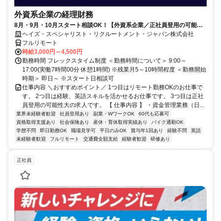
外資系企業の経理財務
8月・9月・10月スタート相談OK！【外資系企業／正社員登用の可能性
大／700万～800万／リモート勤務OK】経理財務
ヘイズ・スペシャリスト・リクルートメント・ジャパン株式会社
フルリモート
時給3,000円～4,500円
勤務時間 フレックスタイム制度 ＜勤務時間について＞ 9:00～
17:00(実働7時間00分 休憩1時間) ※残業月5～10時間程度 ＜勤務開始
時期＞ 即日～ ※スタート日相談可
仕事内容 ＼おすすめポイント／ 1つ目はリモート勤務OKのお仕事で
す。 2つ目は経験、英語スキルを活かせるお仕事です。 3つ目は正社
員登用の可能性大の求人です。 【 仕事内容 】 ・資金管理業務（日...
業界未経験者歓迎
社員登用あり
副業・WワークOK
60代も応募可
資格取得支援あり
社会保険あり
産休・育休取得実績あり
バイク通勤OK
学歴不問
即日勤務OK
職場見学可
平日のみOK
賞与年1回あり
経験不問
英語
未経験者歓迎
フルリモート
交通費全額支給
経験者歓迎
研修あり
正社員