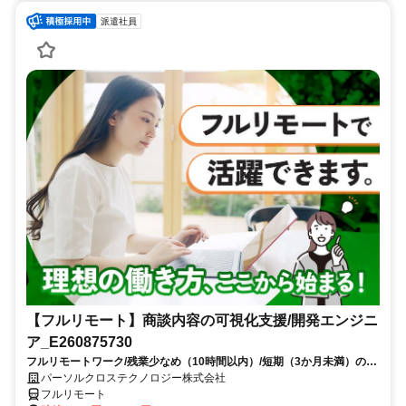
派遣社員
【フルリモート】商談内容の可視化支援/開発エンジニ
ア_E260875730
フルリモートワーク/残業少なめ（10時間以内）/短期（3か月未満）のお
仕事/大手SI企業勤務/今までのご経験を活かして、更なるキャリアアップ
パーソルクロステクノロジー株式会社
を目指せます
フルリモート