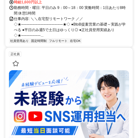
時給1,600円以上
勤務時間・曜日: 平日のみ 9：00～18：00 実働時間：1日あたり8時
間 休憩1時間
仕事内容: ＼＼在宅型リモートワーク ／／
◇★───────────────★◇ ●BtoB提案営業の基礎～実践が学
べる ●平日のみ週5で土日はゆっくり◎ ●正社員登用実績あり
◇★───────...
社員登用あり
固定時間制
フルリモート
在宅OK
正社員