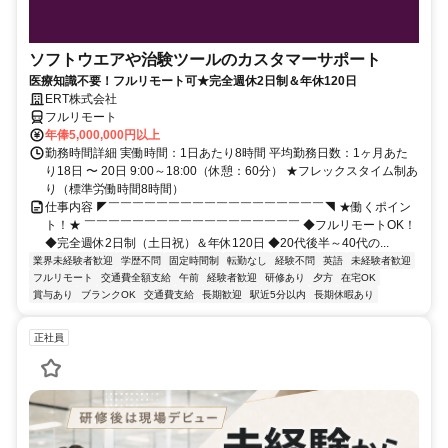
ソフトウエアや治験ツールのカスタマーサポート
医療知識不要！フルリモート可★完全週休2日制＆年休120日
ERT株式会社
フルリモート
年俸5,000,000円以上
勤務時間詳細 実働時間：1日あたり8時間 平均勤務日数：1ヶ月あた
り18日 〜 20日 9:00～18:00（休憩：60分） ★フレックスタイム制あ
り（標準労働時間8時間）
仕事内容 ◤￣￣￣￣￣￣￣￣￣￣￣￣￣￣￣￣￣￣◥ ★働くポイン
ト！★ ￣￣￣￣￣￣￣￣￣￣￣￣￣￣￣￣￣￣ ◆フルリモートOK！
◆完全週休2日制（土日祝）＆年休120日 ◆20代後半～40代の...
業界未経験者歓迎
学歴不問
固定時間制
転勤なし
経験不問
英語
未経験者歓迎
フルリモート
交通費全額支給
午前
経験者歓迎
研修あり
夕方
在宅OK
賞与あり
ブランクOK
交通費支給
長期歓迎
駅近5分以内
長期休暇あり
正社員