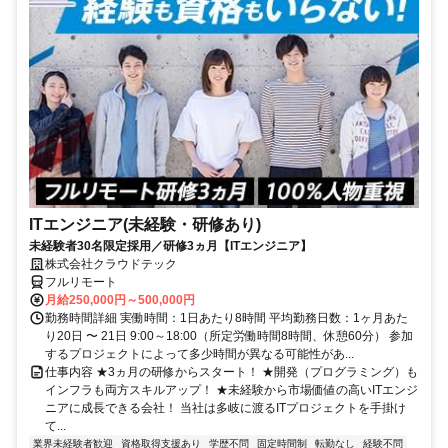
ITエンジニア(未経験・研修あり)
未経験者30名限定採用／研修3ヵ月【ITエンジニア】
株式会社クラウドテック
フルリモート
月給250,000円～500,000円
勤務時間詳細 実働時間：1日あたり8時間 平均勤務日数：1ヶ月あた
り20日 〜 21日 9:00～18:00（所定労働時間8時間、休憩60分） 参加
するプロジェクトによって多少時間が異なる可能性があ...
仕事内容 ★3ヵ月の研修からスタート！ ★開発（プログラミング）も
インフラも両方スキルアップ！ ★未経験から市場価値の高いITエンジ
ニアに成長できる会社！ 当社は多岐に渡るITプロジェクトを手掛け
て...
業界未経験者歓迎
資格取得支援あり
学歴不問
固定時間制
転勤なし
経験不問