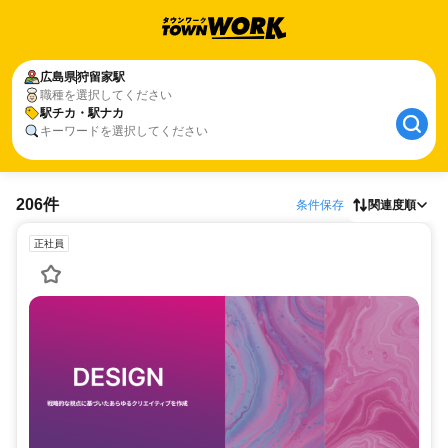
広島県
狩留家駅
職種を選択してください
駅チカ・駅ナカ
キーワードを選択してください
206件
条件保存
関連度順
正社員