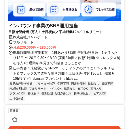
インバウンド事業のSNS運用担当
目指せ登録者1万人！土日祝休／平均残業12h／フルリモート
株式会社ジャパゲート
フルリモート
月給230,000円～280,000円
勤務時間詳細 実働時間：1日あたり8時間 平均勤務日数：1ヶ月あた
り18日 〜 20日 9:30〜18:30 (実働8時間／休憩1時間) ☆フレックス制
を導入 (出退勤を30分まで前後させることが...
仕事内容 ✨未経験からSNSマーケティングのプロに！ ✨フルリモー
ト＆フレックスで柔軟な働き方🏢 ✨土日休み(年休130日)、残業月
10h程度 ✅Instagramアカウント ↓ https:/...
業界未経験者歓迎
フリーター歓迎
学歴不問
固定時間制
転勤なし
経験不問
未経験者歓迎
フルリモート
ネイルOK
残業なし
在宅OK
賞与あり
ブランクOK
育休あり
長期歓迎
駅近5分以内
長期休暇あり
ピアスOK
土日祝休み
正社員