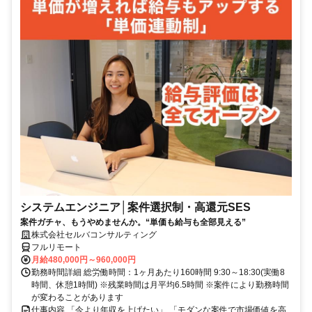
システムエンジニア│案件選択制・高還元SES
案件ガチャ、もうやめませんか。“単価も給与も全部見える”
株式会社セルバコンサルティング
フルリモート
月給480,000円～960,000円
勤務時間詳細 総労働時間：1ヶ月あたり160時間 9:30～18:30(実働8
時間、休憩1時間) ※残業時間は月平均6.5時間 ※案件により勤務時間
が変わることがあります
仕事内容 「今より年収を上げたい」 「モダンな案件で市場価値を高