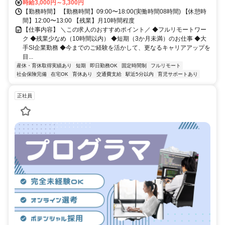
時給3,000円～3,300円
【勤務時間】 【勤務時間】09:00〜18:00(実働時間08時間) 【休憩時
間】12:00〜13:00 【残業】月10時間程度
【仕事内容】 ＼この求人のおすすめポイント／ ◆フルリモートワー
ク ◆残業少なめ（10時間以内） ◆短期（3か月未満）のお仕事 ◆大
手SI企業勤務 ◆今までのご経験を活かして、更なるキャリアアップを
目...
産休・育休取得実績あり
短期
即日勤務OK
固定時間制
フルリモート
社会保険完備
在宅OK
育休あり
交通費支給
駅近5分以内
育児サポートあり
正社員