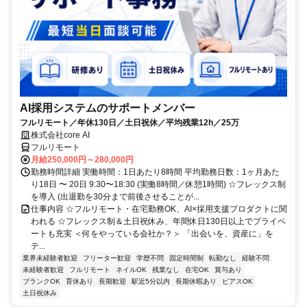
AI採用システムのサポートメンバー
フルリモート／年休130日／土日祝休／平均残業12h／25万
株式会社core AI
フルリモート
月給250,000円～280,000円
勤務時間詳細 実働時間：1日あたり8時間 平均勤務日数：1ヶ月あた
り18日 〜 20日 9:30〜18:30 (実働8時間／休憩1時間) ☆フレックス制
を導入 (出退勤を30分まで前後させることが...
仕事内容 ☆フルリモート・在宅勤務OK、AI×採用支援プロダクトに関
われる ☆フレックス制＆土日祝休み、年間休日130日以上でプライベ
ートも充実 ＜何をやっている会社か？＞ 「出会いを、資産に」を
テ...
業界未経験者歓迎
フリーター歓迎
学歴不問
固定時間制
転勤なし
経験不問
未経験者歓迎
フルリモート
ネイルOK
残業なし
在宅OK
賞与あり
ブランクOK
育休あり
長期歓迎
駅近5分以内
長期休暇あり
ピアスOK
土日祝休み