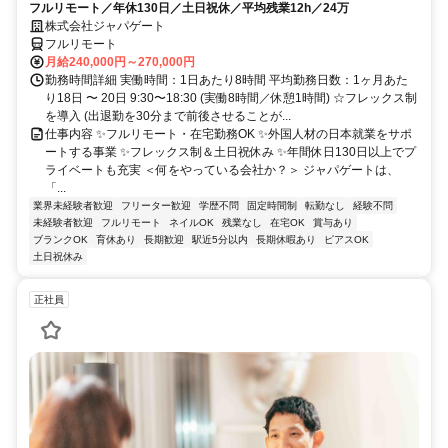
フルリモート／年休130日／土日祝休／平均残業12h／24万
株式会社ジャパゲート
フルリモート
月給240,000円～270,000円
勤務時間詳細 実働時間：1日あたり8時間 平均勤務日数：1ヶ月あた
り18日 〜 20日 9:30〜18:30 (実働8時間／休憩1時間) ☆フレックス制
を導入 (出退勤を30分まで前後させることが...
仕事内容 ✨フルリモート・在宅勤務OK ✨外国人材の日本就業をサポ
ートする事業 ✨フレックス制＆土日祝休み ✨年間休日130日以上でプ
ライベートも充実 ＜何をやっている会社か？＞ ジャパゲートは、
「...
業界未経験者歓迎
フリーター歓迎
学歴不問
固定時間制
転勤なし
経験不問
未経験者歓迎
フルリモート
ネイルOK
残業なし
在宅OK
賞与あり
ブランクOK
育休あり
長期歓迎
駅近5分以内
長期休暇あり
ピアスOK
土日祝休み
正社員