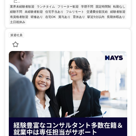
に...
業界未経験者歓迎
ランチタイム
フリーター歓迎
学歴不問
固定時間制
転勤なし
経験不問
未経験者歓迎
住宅手当あり
フルリモート
交通費全額支給
経験者歓迎
有資格者歓迎
研修あり
在宅OK
賞与あり
育休あり
駅近5分以内
長期休暇あり
土日祝休み
派遣社員