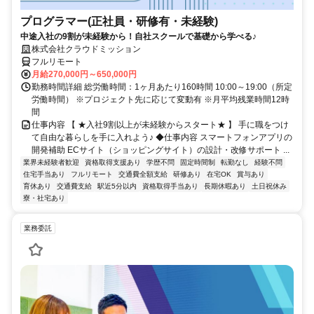
プログラマー(正社員・研修有・未経験)
中途入社の9割が未経験から！自社スクールで基礎から学べる♪
株式会社クラウドミッション
フルリモート
月給270,000円～650,000円
勤務時間詳細 総労働時間：1ヶ月あたり160時間 10:00～19:00（所定
労働時間） ※プロジェクト先に応じて変動有 ※月平均残業時間12時
間
仕事内容 【 ★入社9割以上が未経験からスタート★ 】 手に職をつけ
て自由な暮らしを手に入れよう♪ ◆仕事内容 スマートフォンアプリの
開発補助 ECサイト（ショッピングサイト）の設計・改修サポート ...
業界未経験者歓迎
資格取得支援あり
学歴不問
固定時間制
転勤なし
経験不問
住宅手当あり
フルリモート
交通費全額支給
研修あり
在宅OK
賞与あり
育休あり
交通費支給
駅近5分以内
資格取得手当あり
長期休暇あり
土日祝休み
寮・社宅あり
業務委託