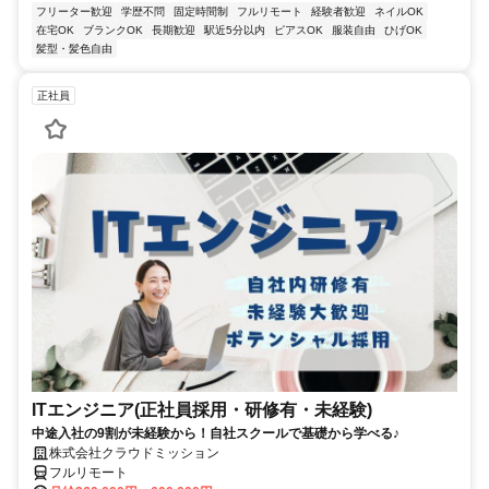
フリーター歓迎
学歴不問
固定時間制
フルリモート
経験者歓迎
ネイルOK
在宅OK
ブランクOK
長期歓迎
駅近5分以内
ピアスOK
服装自由
ひげOK
髪型・髪色自由
正社員
ITエンジニア(正社員採用・研修有・未経験)
中途入社の9割が未経験から！自社スクールで基礎から学べる♪
株式会社クラウドミッション
フルリモート