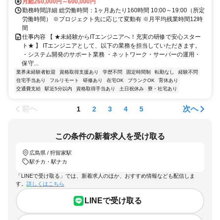
月給260,000円～600,000円
勤務時間詳細 総労働時間：1ヶ月あたり160時間 10:00～19:00（所定
労働時間） ※プロジェクト先に応じて変動有 ※月平均残業時間12時
間
仕事内容 【 ★未経験からITエンジニアへ！充実の研修で安心スター
ト★ 】 ITエンジニアとして、以下の業務を担当していただきます。
・システム開発のサポート業務 ・ネットワーク・サーバーの運用・
保守...
業界未経験者歓迎
資格取得支援あり
学歴不問
固定時間制
転勤なし
経験不問
住宅手当あり
フルリモート
研修あり
在宅OK
ブランクOK
育休あり
交通費支給
駅近5分以内
資格取得手当あり
土日祝休み
寮・社宅あり
前へ
次へ
1
2
3
4
5
この条件の新着求人を受け取る
広島県 / 狩留家駅
駅チカ・駅ナカ
「LINEで受け取る」では、新着求人のほか、おすすめ情報なども配信しま
す。
詳しくはこちら
LINEで受け取る