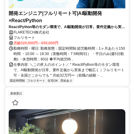
開発エンジニア|フルリモート可|AI駆動開発
×React/Python
React/Python等のモダン環境で、AI駆動開発が日常。要件定義から実装
まで幅広く、若手中心のチームでキャリアを伸ばす。残業月10h以下・
FLARETECH株式会社
年休123日・フルリモート可。
フルリモート
月給320,000円～650,000円
勤務時間・曜日: 勤務形態：固定時間制 総労働時間：1ヶ月あたり150
時間 ・10:00 ～ 18:30（実働時間：7.5時間/日） ・平日のみ(週5日勤
務) ・休憩時間：60分 ❖平均就労時...
仕事内容: ＼この求人のポイント／ * React/Python等のモダン環境
で、AI駆動開発が日常。要件定義から実装まで幅広く｜フルリモート
可・全国どこからでも * 月給32万円〜（前職の経験・...
固定時間制
フルリモート
在宅OK
昇給あり
業務委託