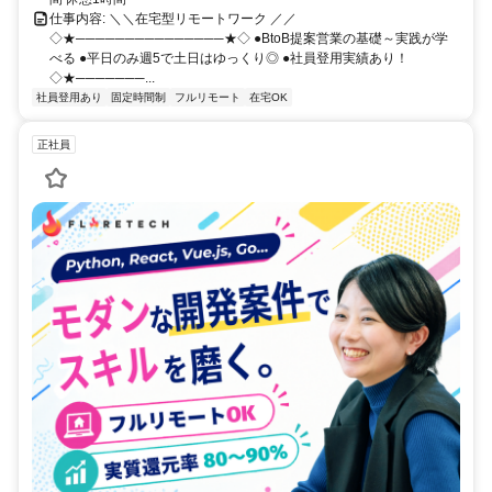
仕事内容: ＼＼在宅型リモートワーク ／／
◇★───────────────★◇ ●BtoB提案営業の基礎～実践が学
べる ●平日のみ週5で土日はゆっくり◎ ●社員登用実績あり！
◇★───────...
社員登用あり
固定時間制
フルリモート
在宅OK
正社員