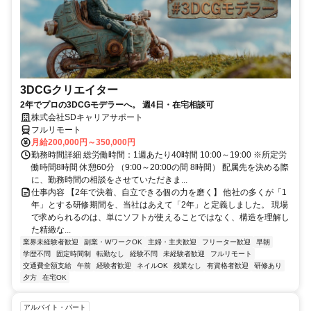
3DCGクリエイター
2年でプロの3DCGモデラーへ。 週4日・在宅相談可
株式会社SDキャリアサポート
フルリモート
月給200,000円～350,000円
勤務時間詳細 総労働時間：1週あたり40時間 10:00～19:00 ※所定労
働時間8時間 休憩60分 （9:00～20:00の間 8時間） 配属先を決める際
に、勤務時間の相談をさせていただきま...
仕事内容 【2年で決着、自立できる個の力を磨く】 他社の多くが「1
年」とする研修期間を、当社はあえて「2年」と定義しました。 現場
で求められるのは、単にソフトが使えることではなく、構造を理解し
た精緻な...
業界未経験者歓迎
副業・WワークOK
主婦・主夫歓迎
フリーター歓迎
早朝
学歴不問
固定時間制
転勤なし
経験不問
未経験者歓迎
フルリモート
交通費全額支給
午前
経験者歓迎
ネイルOK
残業なし
有資格者歓迎
研修あり
夕方
在宅OK
アルバイト・パート