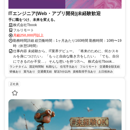
ITエンジニア(Web・アプリ開発)|未経験歓迎
手に職をつけ、未来を変える。
株式会社Tbook
フルリモート
月給250,000円以上
勤務時間詳細 総労働時間：1ヶ月あたり160時間 勤務時間：10時〜19
時（休憩1時間）
仕事内容 未経験から、IT業界デビュー。 「将来のために、何かスキ
ルを身につけたい」 「もっと自由な働き方をしたい」 「でも、自分
にできるのか不安…」 そんな想いを持つ方へ。 株式会社Tbook...
ランチタイム
固定時間制
転勤なし
住宅手当あり
フルリモート
交通費全額支給
研修あり
賞与あり
交通費支給
駅近5分以内
資格取得手当あり
土日祝休み
正社員