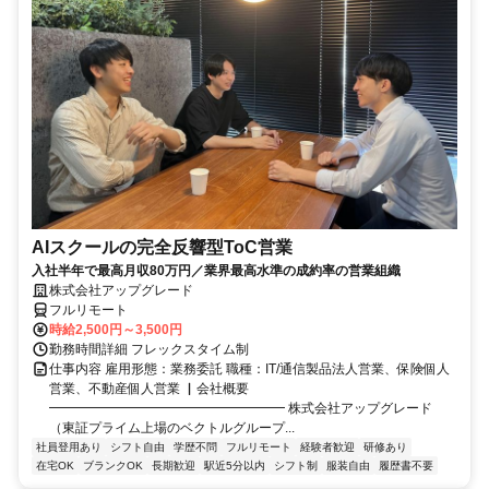
AIスクールの完全反響型ToC営業
入社半年で最高月収80万円／業界最高水準の成約率の営業組織
株式会社アップグレード
フルリモート
時給2,500円～3,500円
勤務時間詳細 フレックスタイム制
仕事内容 雇用形態：業務委託 職種：IT/通信製品法人営業、保険個人
営業、不動産個人営業 ▏会社概要
━━━━━━━━━━━━━━━━━━ 株式会社アップグレード
（東証プライム上場のベクトルグループ...
社員登用あり
シフト自由
学歴不問
フルリモート
経験者歓迎
研修あり
在宅OK
ブランクOK
長期歓迎
駅近5分以内
シフト制
服装自由
履歴書不要