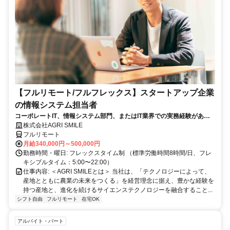
【フルリモート/フルフレックス】スタートアップ企業
の情報システム担当者
コーポレートIT、情報システム部門、またはIT業界での実務経験がある
方、大歓迎！
株式会社AGRI SMILE
フルリモート
月給340,000円～500,000円
勤務時間・曜日: フレックスタイム制 （標準労働時間8時間/日、フレ
キシブルタイム：5:00〜22:00）
仕事内容: ＜AGRI SMILEとは＞ 当社は、「テクノロジーによって、
産地とともに農業の未来をつくる」を経営理念に据え、豊かな経験を
持つ産地と、進化を続けるサイエンステクノロジーを融合すること...
シフト自由
フルリモート
在宅OK
アルバイト・パート