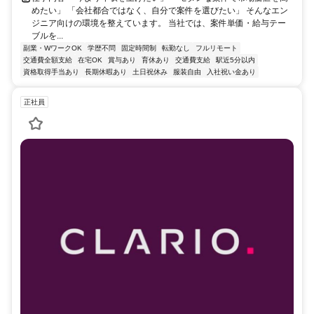
めたい」 「会社都合ではなく、自分で案件を選びたい」 そんなエン
ジニア向けの環境を整えています。 当社では、案件単価・給与テー
ブルを...
副業・WワークOK
学歴不問
固定時間制
転勤なし
フルリモート
交通費全額支給
在宅OK
賞与あり
育休あり
交通費支給
駅近5分以内
資格取得手当あり
長期休暇あり
土日祝休み
服装自由
入社祝い金あり
正社員