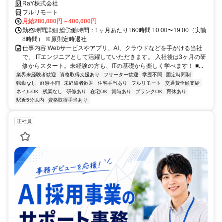
RaY株式会社
フルリモート
月給280,000円～400,000円
勤務時間詳細 総労働時間：1ヶ月あたり160時間 10:00〜19:00（実働
8時間） ※原則定時退社
仕事内容 Webサービスやアプリ、AI、クラウドなどを手がける当社
で、 ITエンジニアとして活躍していただきます。 入社後は3ヶ月の研
修からスタート。未経験の方も、ITの基礎から楽しく学べます！ ■...
業界未経験者歓迎
資格取得支援あり
フリーター歓迎
学歴不問
固定時間制
転勤なし
経験不問
未経験者歓迎
住宅手当あり
フルリモート
交通費全額支給
ネイルOK
残業なし
研修あり
在宅OK
賞与あり
ブランクOK
育休あり
駅近5分以内
資格取得手当あり
正社員