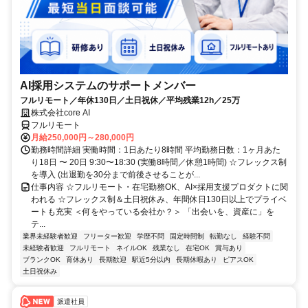
AI採用システムのサポートメンバー
フルリモート／年休130日／土日祝休／平均残業12h／25万
株式会社core AI
フルリモート
月給250,000円～280,000円
勤務時間詳細 実働時間：1日あたり8時間 平均勤務日数：1ヶ月あた
り18日 〜 20日 9:30〜18:30 (実働8時間／休憩1時間) ☆フレックス制
を導入 (出退勤を30分まで前後させることが...
仕事内容 ☆フルリモート・在宅勤務OK、AI×採用支援プロダクトに関
われる ☆フレックス制＆土日祝休み、年間休日130日以上でプライベ
ートも充実 ＜何をやっている会社か？＞ 「出会いを、資産に」を
テ...
業界未経験者歓迎
フリーター歓迎
学歴不問
固定時間制
転勤なし
経験不問
未経験者歓迎
フルリモート
ネイルOK
残業なし
在宅OK
賞与あり
ブランクOK
育休あり
長期歓迎
駅近5分以内
長期休暇あり
ピアスOK
土日祝休み
派遣社員