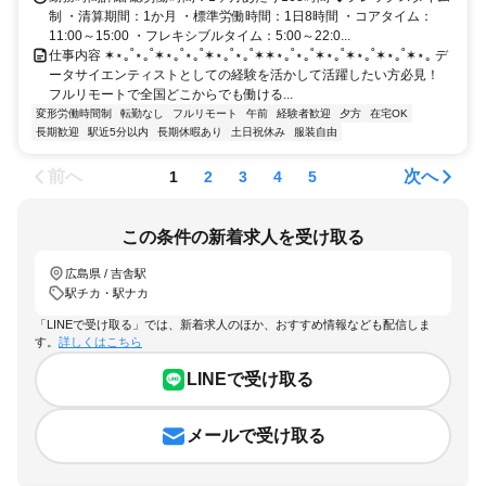
制 ・清算期間：1か月 ・標準労働時間：1日8時間 ・コアタイム：
11:00～15:00 ・フレキシブルタイム：5:00～22:0...
仕事内容 ✶⋆｡˚⋆｡˚✶⋆｡˚⋆｡˚✶⋆｡˚⋆｡˚✶✶⋆｡˚⋆｡˚✶⋆｡˚✶⋆｡˚✶⋆｡˚✶⋆｡ デ
ータサイエンティストとしての経験を活かして活躍したい方必見！
フルリモートで全国どこからでも働ける...
変形労働時間制
転勤なし
フルリモート
午前
経験者歓迎
夕方
在宅OK
長期歓迎
駅近5分以内
長期休暇あり
土日祝休み
服装自由
前へ
次へ
1
2
3
4
5
この条件の新着求人を受け取る
広島県 / 吉舎駅
駅チカ・駅ナカ
「LINEで受け取る」では、新着求人のほか、おすすめ情報なども配信しま
す。
詳しくはこちら
LINEで受け取る
メールで受け取る