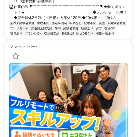
り（標準労働時間8時間）
仕事内容 ◤￣￣￣￣￣￣￣￣￣￣￣￣￣￣￣￣￣￣◥ ★働くポイン
ト！★ ￣￣￣￣￣￣￣￣￣￣￣￣￣￣￣￣￣￣ ◆フルリモートOK！
◆完全週休2日制（土日祝）＆年休120日 ◆20代後半～40代の...
業界未経験者歓迎
学歴不問
固定時間制
転勤なし
経験不問
英語
未経験者歓迎
フルリモート
交通費全額支給
午前
経験者歓迎
研修あり
夕方
在宅OK
賞与あり
ブランクOK
交通費支給
長期歓迎
駅近5分以内
長期休暇あり
アルバイト・パート