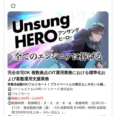
完全在宅OK 複数拠点のIT運用業務における標準化お
よび基盤運用支援業務
実務未経験OK/フルリモート！プライベートとの両立もしやすい☆残業
ちょっと♪
パーソルエクセルHRパートナーズ 株式会社
フルリモート
時給2,300円～2,400円
勤務時間 ・勤務曜日：月・火・水・木・金 ・勤務時間： [1] 08:15～
17:15 ・最低勤務日数（週）：5日 残業時間:月1時間～9時間 就業期
間:2026年10月上旬～ ※6ヶ月以上（...