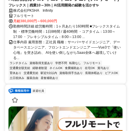
フレックス｜残業10～30h｜AI活用開発の経験を活かす✨
株式会社PKSHA Infinity
フルリモート
月給380,000円～600,000円
勤務時間詳細 総労働時間：1ヶ月あたり160時間 ■フレックスタイム
制 ・標準労働時間：1日8時間 / 週40時間 ・コアタイム：13:00～
17:00 ・フレキシブルタイム：8:00～13:00 ...
仕事内容 雇用形態：正社員 職種：サーバーサイドエンジニア、デー
タベースエンジニア、フロントエンドエンジニア ――Vue3で「使い
心地」を突き詰め、 AIを使い倒しながらSaas全体へ越境していけ
る...
ランチタイム
資格取得支援あり
学歴不問
転勤なし
フルリモート
交通費全額支給
経験者歓迎
ネイルOK
食費補助あり
在宅OK
賞与あり
育休あり
交通費支給
駅近5分以内
資格取得手当あり
長期休暇あり
ピアスOK
土日祝休み
服装自由
昼食補助あり
派遣社員