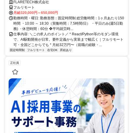
まで幅広く、若手中心のチームでキャリアを伸ばす。残業月10h以下・
FLARETECH株式会社
年休123日・フルリモート可。
フルリモート
月給320,000円～650,000円
勤務時間・曜日: 勤務形態：固定時間制 総労働時間：1ヶ月あたり150
時間 ・10:00 ～ 18:30（実働時間：7.5時間/日） ・平日のみ(週5日勤
務) ・休憩時間：60分 ❖平均就労時...
仕事内容: ＼この求人のポイント／ * React/Python等のモダン環境
で、AI駆動開発が日常。要件定義から実装まで幅広く｜フルリモート
可・全国どこからでも * 月給32万円〜（前職の経験・...
固定時間制
フルリモート
在宅OK
昇給あり
正社員