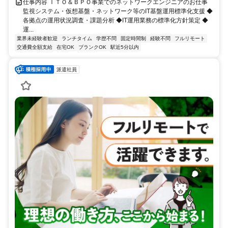
仕事内容 ＩＴＯ＆ＢＰＯ事業でのネットワークエンジニアのお仕事
監視システム・仮想基盤・ネットワーク等のIT基盤運用標準化支援 ◆
各拠点の運用状況調査・課題分析 ◆IT運用業務の標準化方針策定 ◆
運...
業界未経験者歓迎
ランチタイム
学歴不問
固定時間制
経験不問
フルリモート
交通費全額支給
在宅OK
ブランクOK
駅近5分以内
派遣社員