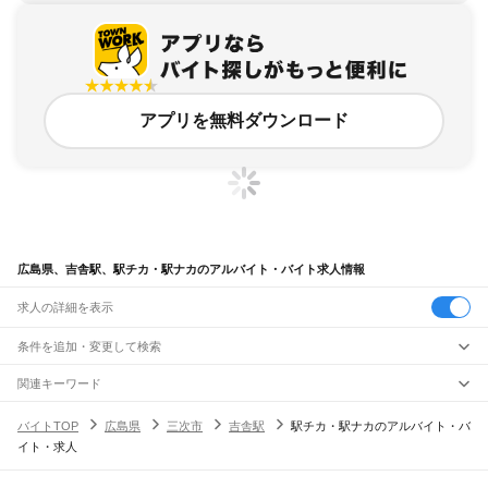
アプリを無料ダウンロード
広島県、吉舎駅、駅チカ・駅ナカのアルバイト・バイト求人情報
求人の詳細を表示
条件を追加・変更して検索
市区町村を追加・変更
関連キーワード
完全在宅ワーク 全国
シール貼り 在宅
現在地周辺
ガチャガチャ
犬カフェ
広島県
駅を追加・変更
バイトTOP
広島県
三次市
吉舎駅
駅チカ・駅ナカのアルバイト・バ
広島県
すべて
イト・求人
広島市
すべて
職種を追加・変更
JR山陽本線(岡山～三原)
中区
東区
南区
西区
安佐南区
安佐北区
安芸区
佐伯区
大門駅
東福山駅
福山駅
備後赤坂駅
松永駅
東尾道駅
尾道駅
糸崎駅
三原駅
飲食・フードサービス