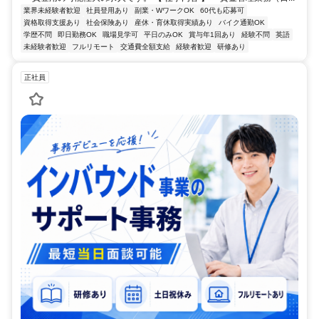
業界未経験者歓迎
社員登用あり
副業・WワークOK
60代も応募可
資格取得支援あり
社会保険あり
産休・育休取得実績あり
バイク通勤OK
学歴不問
即日勤務OK
職場見学可
平日のみOK
賞与年1回あり
経験不問
英語
未経験者歓迎
フルリモート
交通費全額支給
経験者歓迎
研修あり
正社員