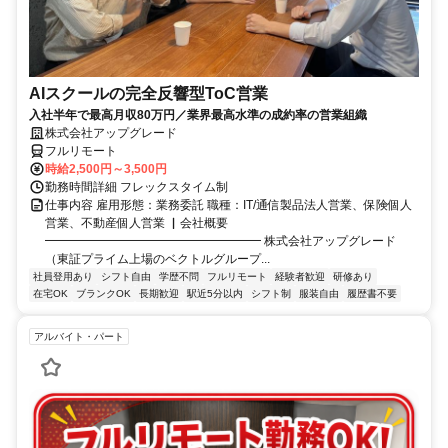
AIスクールの完全反響型ToC営業
入社半年で最高月収80万円／業界最高水準の成約率の営業組織
株式会社アップグレード
フルリモート
時給2,500円～3,500円
勤務時間詳細 フレックスタイム制
仕事内容 雇用形態：業務委託 職種：IT/通信製品法人営業、保険個人
営業、不動産個人営業 ▏会社概要
━━━━━━━━━━━━━━━━━━ 株式会社アップグレード
（東証プライム上場のベクトルグループ...
社員登用あり
シフト自由
学歴不問
フルリモート
経験者歓迎
研修あり
在宅OK
ブランクOK
長期歓迎
駅近5分以内
シフト制
服装自由
履歴書不要
アルバイト・パート