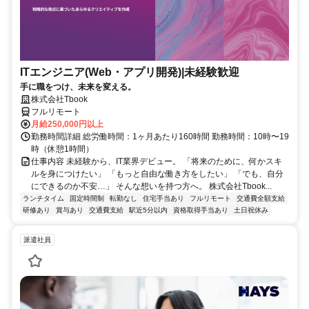
ITエンジニア(Web・アプリ開発)|未経験歓迎
手に職をつけ、未来を変える。
株式会社Tbook
フルリモート
月給250,000円以上
勤務時間詳細 総労働時間：1ヶ月あたり160時間 勤務時間：10時〜19
時（休憩1時間）
仕事内容 未経験から、IT業界デビュー。 「将来のために、何かスキ
ルを身につけたい」 「もっと自由な働き方をしたい」 「でも、自分
にできるのか不安…」 そんな想いを持つ方へ。 株式会社Tbook...
ランチタイム
固定時間制
転勤なし
住宅手当あり
フルリモート
交通費全額支給
研修あり
賞与あり
交通費支給
駅近5分以内
資格取得手当あり
土日祝休み
派遣社員