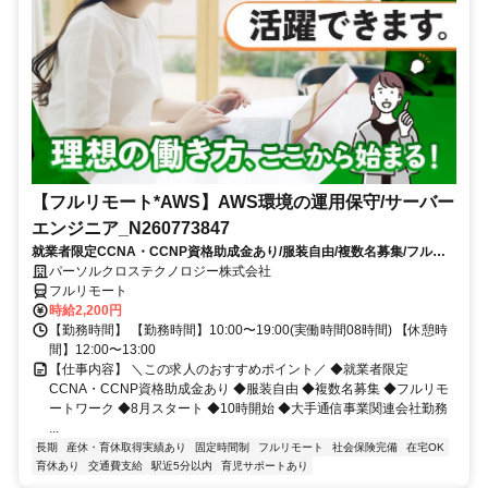
【フルリモート*AWS】AWS環境の運用保守/サーバー
エンジニア_N260773847
就業者限定CCNA・CCNP資格助成金あり/服装自由/複数名募集/フルリ
モートワーク/8月スタート/10時開始/大手通信事業関連会社勤務
パーソルクロステクノロジー株式会社
フルリモート
時給2,200円
【勤務時間】 【勤務時間】10:00〜19:00(実働時間08時間) 【休憩時
間】12:00〜13:00
【仕事内容】 ＼この求人のおすすめポイント／ ◆就業者限定
CCNA・CCNP資格助成金あり ◆服装自由 ◆複数名募集 ◆フルリモ
ートワーク ◆8月スタート ◆10時開始 ◆大手通信事業関連会社勤務
...
長期
産休・育休取得実績あり
固定時間制
フルリモート
社会保険完備
在宅OK
育休あり
交通費支給
駅近5分以内
育児サポートあり