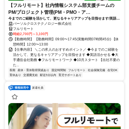
【フルリモート】社内情報システム部支援チームの
PM/プロジェクト管理(PM・PMO・ア
今までのご経験を活かして、更なるキャリアアップを目指せます/英語活
シ)_N260774362
かせる/大手通信会社勤務/フルリモートワーク/10月スタート
パーソルクロステクノロジー株式会社
フルリモート
時給2,700円～3,100円
【勤務時間】 【勤務時間】09:00〜17:45(実働時間07時間45分) 【休
憩時間】12:00〜13:00
【仕事内容】 ＼この求人のおすすめポイント／ ◆今までのご経験を
活かして、更なるキャリアアップを目指せます ◆英語活かせる ◆大
手通信会社勤務 ◆フルリモートワーク ◆10月スタート 【出社不要の
た...
長期
産休・育休取得実績あり
固定時間制
フルリモート
社会保険完備
在宅OK
育休あり
交通費支給
駅近5分以内
育児サポートあり
派遣社員