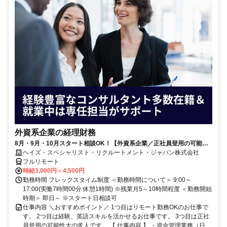
外資系企業の経理財務
8月・9月・10月スタート相談OK！【外資系企業／正社員登用の可能性
大／700万～800万／リモート勤務OK】経理財務
ヘイズ・スペシャリスト・リクルートメント・ジャパン株式会社
フルリモート
時給3,000円～4,500円
勤務時間 フレックスタイム制度 ＜勤務時間について＞ 9:00～
17:00(実働7時間00分 休憩1時間) ※残業月5～10時間程度 ＜勤務開始
時期＞ 即日～ ※スタート日相談可
仕事内容 ＼おすすめポイント／ 1つ目はリモート勤務OKのお仕事で
す。 2つ目は経験、英語スキルを活かせるお仕事です。 3つ目は正社
員登用の可能性大の求人です。 【 仕事内容 】 ・資金管理業務（日...