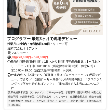
プログラマー 最短3ヶ月で現場デビュー
残業月10h以内・年間休日128日・リモート可
株式会社ネオアクト
フルリモート
月給270,000円～520,000円
勤務時間詳細 実働時間：1日あたり8時間 平均勤務日数：1ヶ月あた
り18日 〜 21日 ①9:00~18:00（所定労働時間8時間、休憩60分）
②10:00～19:00（所定労働時間8時間、休憩6...
仕事内容 ＼ 未経験でも「研修修了後はプログラマーとして現場デビ
ュー」できる ／ （最短1ヶ月～最長6ヶ月の研修制度） 「プログラミ
ングって何から始めればいい？」 「IT未経験でも本当にエンジニア
に...
業界未経験者歓迎
ランチタイム
フリーター歓迎
学歴不問
固定時間制
転勤なし
経験不問
未経験者歓迎
住宅手当あり
フルリモート
交通費全額支給
経験者歓迎
有資格者歓迎
研修あり
在宅OK
賞与あり
育休あり
駅近5分以内
長期休暇あり
土日祝休み