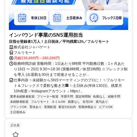
インバウンド事業のSNS運用担当
目指せ登録者1万人！土日祝休／平均残業12h／フルリモート
株式会社ジャパゲート
フルリモート
月給230,000円～280,000円
勤務時間詳細 実働時間：1日あたり8時間 平均勤務日数：1ヶ月あた
り18日 〜 20日 9:30〜18:30 (実働8時間／休憩1時間) ☆フレックス制
を導入 (出退勤を30分まで前後させることが...
仕事内容 ✨未経験からSNSマーケティングのプロに！ ✨フルリモー
ト＆フレックスで柔軟な働き方🏢 ✨土日休み(年休130日)、残業月
10h程度 ✅Instagramアカウント ↓ https:/...
業界未経験者歓迎
フリーター歓迎
学歴不問
固定時間制
転勤なし
経験不問
未経験者歓迎
フルリモート
ネイルOK
残業なし
在宅OK
賞与あり
ブランクOK
育休あり
長期歓迎
駅近5分以内
長期休暇あり
ピアスOK
土日祝休み
正社員