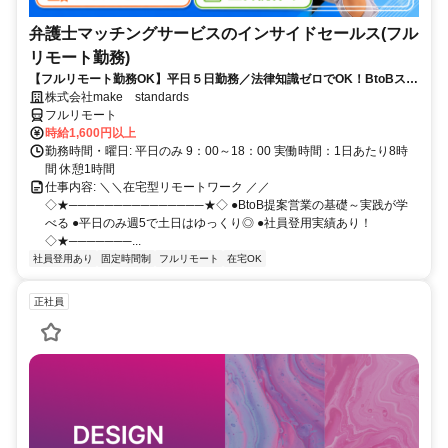
弁護士マッチングサービスのインサイドセールス(フル
リモート勤務)
【フルリモート勤務OK】平日５日勤務／法律知識ゼロでOK！BtoBスキ
ルが身につく営業職
株式会社make standards
フルリモート
時給1,600円以上
勤務時間・曜日: 平日のみ 9：00～18：00 実働時間：1日あたり8時
間 休憩1時間
仕事内容: ＼＼在宅型リモートワーク ／／
◇★───────────────★◇ ●BtoB提案営業の基礎～実践が学
べる ●平日のみ週5で土日はゆっくり◎ ●社員登用実績あり！
◇★───────...
社員登用あり
固定時間制
フルリモート
在宅OK
正社員