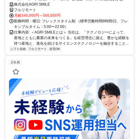
方、大歓迎！
株式会社AGRI SMILE
フルリモート
月給340,000円～500,000円
勤務時間・曜日: フレックスタイム制 （標準労働時間8時間/日、フレ
キシブルタイム：5:00〜22:00）
仕事内容: ＜AGRI SMILEとは＞ 当社は、「テクノロジーによって、
産地とともに農業の未来をつくる」を経営理念に据え、豊かな経験を
持つ産地と、進化を続けるサイエンステクノロジーを融合すること...
シフト自由
フルリモート
在宅OK
正社員