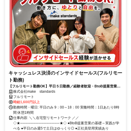
キャッシュレス決済のインサイドセールス(フルリモー
ト勤務)
【フルリモート勤務OK】平日５日勤務／経験者歓迎・BtoB提案営業で
スキルアップ
株式会社make standards
フルリモート
時給1,600円以上
勤務時間・曜日: 平日のみ 9：00～18：00 実働時間：1日あたり8時
間 休憩1時間
仕事内容: ＼＼在宅型リモートワーク ／／
◇★───────────────★◇ ●BtoB提案営業の基礎～実践が学
べる ●平日のみ週5で土日はゆっくり◎ ●正社員登用実績あり