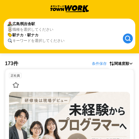
広島県
吉舎駅
職種を選択してください
駅チカ・駅ナカ
キーワードを選択してください
173件
条件保存
関連度順
正社員