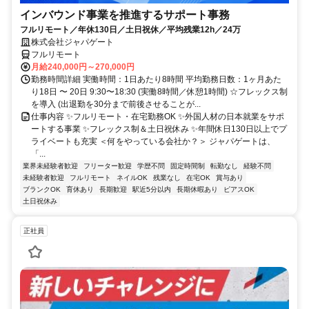
インバウンド事業を推進するサポート事務
フルリモート／年休130日／土日祝休／平均残業12h／24万
株式会社ジャパゲート
フルリモート
月給240,000円～270,000円
勤務時間詳細 実働時間：1日あたり8時間 平均勤務日数：1ヶ月あた
り18日 〜 20日 9:30〜18:30 (実働8時間／休憩1時間) ☆フレックス制
を導入 (出退勤を30分まで前後させることが...
仕事内容 ✨フルリモート・在宅勤務OK ✨外国人材の日本就業をサポ
ートする事業 ✨フレックス制＆土日祝休み ✨年間休日130日以上でプ
ライベートも充実 ＜何をやっている会社か？＞ ジャパゲートは、
「...
業界未経験者歓迎
フリーター歓迎
学歴不問
固定時間制
転勤なし
経験不問
未経験者歓迎
フルリモート
ネイルOK
残業なし
在宅OK
賞与あり
ブランクOK
育休あり
長期歓迎
駅近5分以内
長期休暇あり
ピアスOK
土日祝休み
正社員