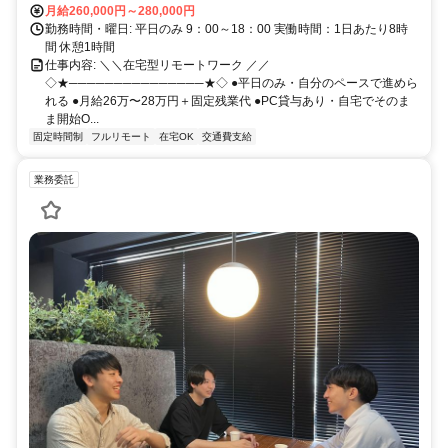
月給260,000円～280,000円
勤務時間・曜日: 平日のみ 9：00～18：00 実働時間：1日あたり8時
間 休憩1時間
仕事内容: ＼＼在宅型リモートワーク ／／
◇★───────────────★◇ ●平日のみ・自分のペースで進めら
れる ●月給26万〜28万円＋固定残業代 ●PC貸与あり・自宅でそのま
ま開始O...
固定時間制
フルリモート
在宅OK
交通費支給
業務委託