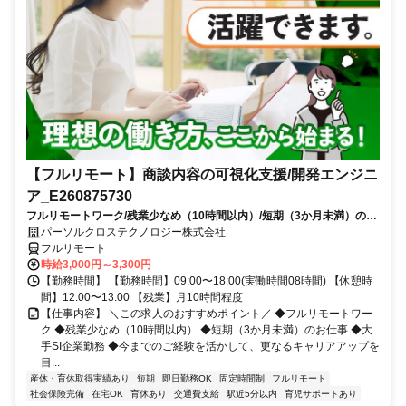
【フルリモート】商談内容の可視化支援/開発エンジニ
ア_E260875730
フルリモートワーク/残業少なめ（10時間以内）/短期（3か月未満）のお
仕事/大手SI企業勤務/今までのご経験を活かして、更なるキャリアアップ
パーソルクロステクノロジー株式会社
を目指せます
フルリモート
時給3,000円～3,300円
【勤務時間】 【勤務時間】09:00〜18:00(実働時間08時間) 【休憩時
間】12:00〜13:00 【残業】月10時間程度
【仕事内容】 ＼この求人のおすすめポイント／ ◆フルリモートワー
ク ◆残業少なめ（10時間以内） ◆短期（3か月未満）のお仕事 ◆大
手SI企業勤務 ◆今までのご経験を活かして、更なるキャリアアップを
目...
産休・育休取得実績あり
短期
即日勤務OK
固定時間制
フルリモート
社会保険完備
在宅OK
育休あり
交通費支給
駅近5分以内
育児サポートあり