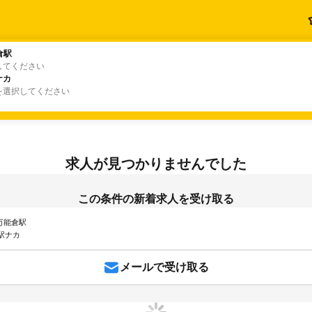
倉駅
倉駅
してください
ナカ
ナカ
を選択してください
求人が見つかりませんでした
この条件の新着求人を受け取る
 万能倉駅
駅ナカ
メールで受け取る