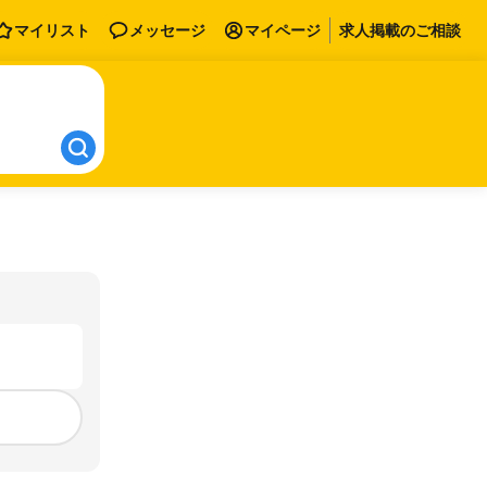
マイリスト
メッセージ
マイページ
求人掲載のご相談