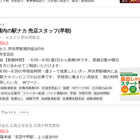
フト制
社割あり
食事補助あり
入社祝い金あり
髪型・髪色自由
ート
構内の駅ナカ 売店スタッフ(早朝)
ン・キヨスクJR矢野駅店
5円以上
セス JR矢野駅構内徒歩0分
市安芸区
 【勤務時間】 ・6:00～8:30 週2日から勤務OKです。 勤務日数や曜日
き方に合わせてご相談いただけます。
6:00～8:30の早朝短時間・週２～で就業したい方＞ JR矢野駅構内にあ
な駅ナカコンビニでのお仕事です。 学校前に働きたい高校生、 朝の時間
したい方、 Wワーク...
未経験者歓迎
扶養内勤務OK
社員登用あり
副業・WワークOK
土日祝のみOK
60代も応募可
フリーター歓迎
バイク通勤OK
早朝
学歴不問
固定時間制
生歓迎
転勤なし
経験不問
未経験者歓迎
交通費全額支給
経験者歓迎
アルバイト・パート
会社 広島主管支店 広島中野営業所
0円以上
山陽本線「安芸中野駅」より徒歩4分