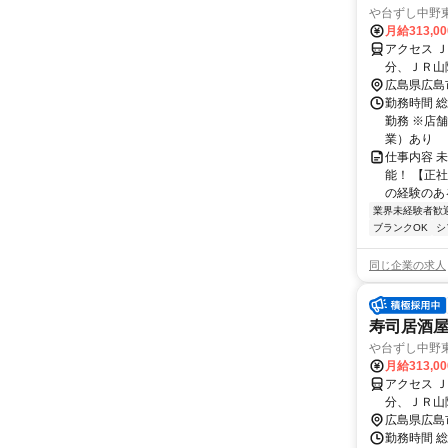
や台ずし中野
月給313,0
アクセス 
分、ＪＲ山
広島県広島
勤務時間 総
勤務 ※店舗
業）あり
仕事内容 
能！ 【正
の経験のある
業界未経験者歓
ブランクOK
シ
同じ企業の求人
寿司居酒屋
や台ずし中野
月給313,0
アクセス 
分、ＪＲ山
広島県広島
勤務時間 総