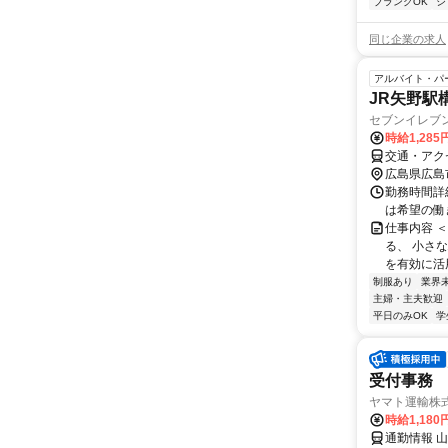
ブランクOK
シ
同じ企業の求人
アルバイト・パ
JR矢野駅
セブンイレブ
時給1,28
交通・アク
広島県広島
勤務時間詳細
は希望の働
仕事内容 ＜
る、 小さ
を有効に活用
制服あり
業界
主婦・主夫歓迎
平日のみOK
学
受付事務
ヤマト運輸株式
時給1,18
通勤情報 