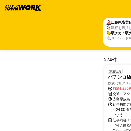
広島県
安芸
職種を選択
駅チカ・駅
キーワード
274件
派遣社員
パチンコ
株式会社スタ
時給1,25
交通・アク
広島県広島
勤務時間詳細 
～24:0
いよう...
仕事内容 
（社会保険
OK≫ ≪髪