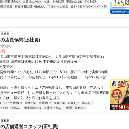
1日4時間以内OK
土日祝のみOK
主婦・主夫歓迎
平日のみOK
学生歓迎
経験者歓迎
有資格者歓迎
研修あり
フルタイム歓迎
週2・3日からOK
シフト制
正社員
の店長候補(正社員)
東駅前町
00円
ＪＲ山陽本線 中野東東口徒歩約2分、ＪＲ山陽本線 安芸中野徒歩約29
陽本線 瀬野南口徒歩約36分 中野東駅より徒歩１分
市安芸区
労働時間：1ヶ月あたり172時間30分 15:00～翌2:00 の中で実働8時間
により異なる ※一部店舗では10時or11時～の勤務（11時or12時～営
未経験から寿司職人へ！エリア外転勤なし！年数回の昇格・昇給も可
社員デビュー歓迎！】 お寿司を握ったことがなくても 飲食店で調理業務
方は、 最短2～3ヶ月でお寿司を 提供...
迎
バイク通勤OK
学歴不問
車通勤OK
経験不問
研修あり
賞与あり
フト制
社割あり
食事補助あり
入社祝い金あり
髪型・髪色自由
正社員
の店舗運営スタッフ(正社員)