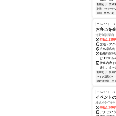
制服あり
業界
副業・WワークO
短期
学歴不問
アルバイト・パ
お弁当を企
瀬野川営業所
時給1,13
交通・アクセ
広島県広島
勤務時間詳細 8
ど 12:0
仕事内容 
達し、食べ
制服あり
扶養
バイク通勤OK
経験者歓迎
ネ
アルバイト・パ
イベントの
株式会社TH
時給1,30
ア