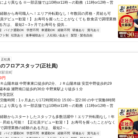
により異なる ※一部店舗では10時or11時～の勤務（11時or12時～営
未経験から寿司職人へ！エリア外転勤なし！年数回の昇格・昇給も可
社員デビュー歓迎！】 お寿司を握ったことがなくても 飲食店で調理業務
方は、 最短2～3ヶ月でお寿司を 提供...
迎
バイク通勤OK
学歴不問
車通勤OK
経験不問
研修あり
賞与あり
フト制
社割あり
食事補助あり
入社祝い金あり
髪型・髪色自由
正社員
のフロアスタッフ(正社員)
東駅前町
00円
ＪＲ山陽本線 中野東東口徒歩約2分、ＪＲ山陽本線 安芸中野徒歩約29
陽本線 瀬野南口徒歩約36分 中野東駅より徒歩１分
市安芸区
労働時間：1ヶ月あたり172時間30分 15:00～翌2:00 の中で実働8時間
により異なる ※一部店舗では10時or11時～の勤務（11時or12時～営
未経験からスタートしたスタッフも多数活躍中！エリア外転勤なし！年
・昇給も可能！ 【正社員デビュー歓迎！】 お寿司を握ったことがなく
で調理業務の経験のある方は、 最短2～...
迎
バイク通勤OK
学歴不問
車通勤OK
経験不問
研修あり
賞与あり