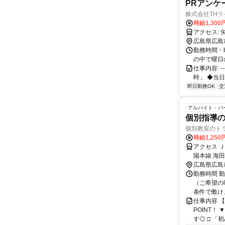
PRアンケ
株式会社TH
時給1,30
ア
広島県広島
勤務時間・曜
の中で曜日
仕事内容: --
時」 ◆当日欠
即日勤務OK
交
アルバイト・パ
個別指導の
個別教室のト
時給1,250
アクセス 
陽本線 海
広島県広島
勤務時間 
（ご希望の
条件で働け
仕事内容 
POINT！
す◎ □ 「