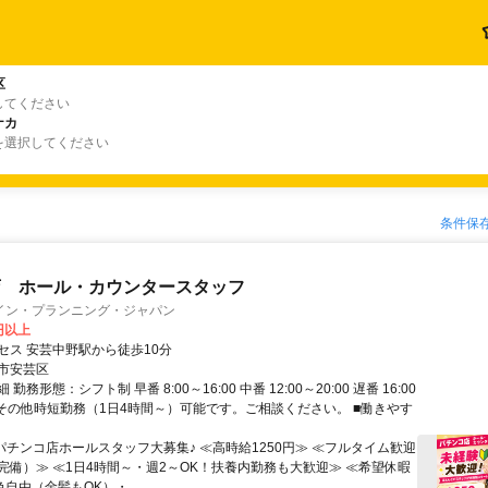
区
してください
ナカ
を選択してください
条件保
店 ホール・カウンタースタッフ
イン・プランニング・ジャパン
0円以上
セス 安芸中野駅から徒歩10分
市安芸区
勤務形態：シフト制 早番 8:00～16:00 中番 12:00～20:00 遅番 16:00
0 ※その他時短勤務（1日4時間～）可能です。ご相談ください。 ■働きやす
♪パチンコ店ホールスタッフ大募集♪ ≪高時給1250円≫ ≪フルタイム歓迎
完備）≫ ≪1日4時間～・週2～OK！扶養内勤務も大歓迎≫ ≪希望休暇
色自由（金髪もOK）・...