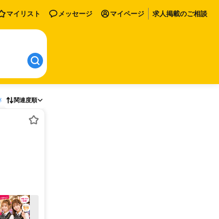
マイリスト
メッセージ
マイページ
求人掲載のご相談
存
関連度順