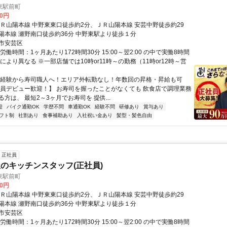
東駅前町
00円
ＪＲ山陽本線 中野東東口徒歩約2分、ＪＲ山陽本線 安芸中野徒歩約29
陽本線 瀬野南口徒歩約36分 中野東駅より徒歩１分
市安芸区
労働時間：1ヶ月あたり172時間30分 15:00～翌2:00 の中で実働8時間
により異なる ※一部店舗では10時or11時～の勤務（11時or12時～営
未経験から寿司職人へ！エリア外転勤なし！年数回の昇格・昇給も可
社員デビュー歓迎！】 お寿司を握ったことがなくても 飲食店で調理業務
方は、 最短2～3ヶ月でお寿司を 提供...
迎
バイク通勤OK
学歴不問
車通勤OK
経験不問
研修あり
賞与あり
フト制
社割あり
食事補助あり
入社祝い金あり
髪型・髪色自由
正社員
のキッチンスタッフ(正社員)
東駅前町
00円
ＪＲ山陽本線 中野東東口徒歩約2分、ＪＲ山陽本線 安芸中野徒歩約29
陽本線 瀬野南口徒歩約36分 中野東駅より徒歩１分
市安芸区
労働時間：1ヶ月あたり172時間30分 15:00～翌2:00 の中で実働8時間