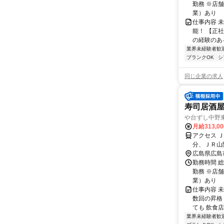
勤務 ※店舗
業）あり
仕事内容 
能！ 【正
の経験のある
業界未経験者歓
ブランクOK
シ
同じ企業の求人
寿司居酒屋
や台ずし中野
月給313,0
アクセス 
分、ＪＲ山
広島県広島
勤務時間 総
勤務 ※店舗
業）あり
仕事内容 
数回の昇格
ても 飲食店
業界未経験者歓