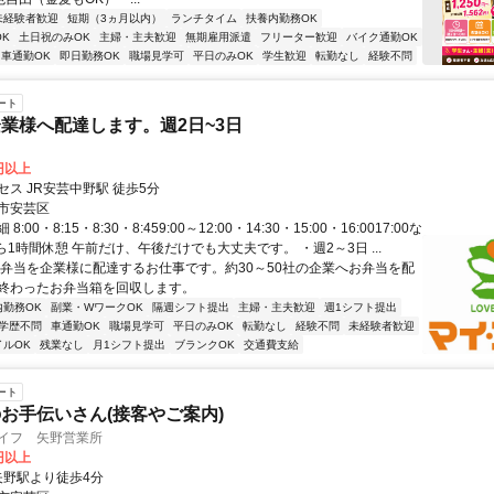
未経験者歓迎
短期（3ヵ月以内）
ランチタイム
扶養内勤務OK
K
土日祝のみOK
主婦・主夫歓迎
無期雇用派遣
フリーター歓迎
バイク通勤OK
車通勤OK
即日勤務OK
職場見学可
平日のみOK
学生歓迎
転勤なし
経験不問
ート
業様へ配達します。週2日~3日
5円以上
ス JR安芸中野駅 徒歩5分
市安芸区
:00・8:15・8:30・8:459:00～12:00・14:30・15:00・16:0017:00な
0から1時間休憩 午前だけ、午後だけでも大丈夫です。 ・週2～3日 ...
お弁当を企業様に配達するお仕事です。約30～50社の企業へお弁当を配
終わったお弁当箱を回収します。
内勤務OK
副業・WワークOK
隔週シフト提出
主婦・主夫歓迎
週1シフト提出
学歴不問
車通勤OK
職場見学可
平日のみOK
転勤なし
経験不問
未経験者歓迎
イルOK
残業なし
月1シフト提出
ブランクOK
交通費支給
ート
お手伝いさん(接客やご案内)
ライフ 矢野営業所
0円以上
クセス: 矢野駅より徒歩4分