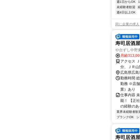
週1日からOK
未経験者歓迎
週4日以上OK
同じ企業の求人
寿司居酒屋
や台ずし中野
月給313,0
アクセス 
分、ＪＲ山
広島県広島
勤務時間 総
勤務 ※店舗
業）あり
仕事内容 
能！ 【正
の経験のある
業界未経験者歓
ブランクOK
シ
寿司居酒屋