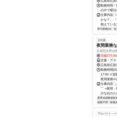
広島県広島
勤務時間・曜
の中で曜日
仕事内容:
かな？」 
抱えている
即日勤務OK
交
正社員
夜間業務
玉泉院矢野会
月給270,0
交通・アク
広島県広島
勤務時間詳細
17:00 
夜間業務や宿
仕事内容 
￣ ⭐夜間
少なめのため
業界未経験者歓
経験不問
研修
アルバイト・パ