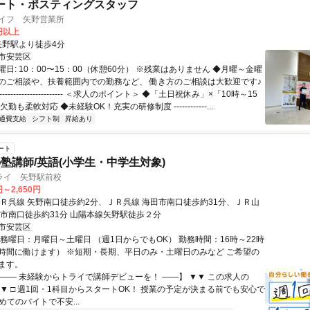
ート・ポスティングスタッフ
ライフ 矢野営業所
0円以上
クセス: 矢野駅より徒歩4分
市安芸区
日: 10：00〜15：00（休憩60分） ※残業はありません ◆月曜～金曜
のご相談や、扶養範囲内での勤務など、 働き方のご相談は大歓迎です♪
----------------------- ＜求人のポイント＞ ◆「土日祝休み」×「10時～15
勤も柔軟対応 ◆未経験OK！充実の研修制度 ------------...
通費支給
シフト制
昇給あり
ート
塾講師/英語(小学生・中学生対象)
ライ 矢野駅前校
円～2,650円
ＪＲ呉線 矢野南口徒歩約2分、ＪＲ呉線 海田市南口徒歩約31分、ＪＲ山
田市南口徒歩約31分 山陽本線矢野駅徒歩２分
市安芸区
勤務曜日：月曜日～土曜日 （週1日からでもOK） 勤務時間：16時～22時
時間に働けます） ※短期・長期、平日のみ・土曜日のみなど ご希望の
ます。
【―― 未経験からトライで講師デビューを！ ――】 ▼▼ この求人の
 ▼▼ □ 週1回・1科目からスタートOK！ 授業の予定が決まる前でも安心で
初めてのバイトで不安...