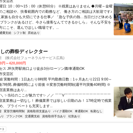
市安芸区
日: 10：00〜15：00（休憩60分） ※残業はありません ◆月曜～金曜
のご相談や、扶養範囲内での勤務など、 働き方のご相談は大歓迎です♪
 ＼家族も自分も大切にできる仕事／ 「急な子供の熱…当日だけど休める
「ブランクがあるけど、今さら接客なんてできるかしら」 そんな不安を
方にこそ、選んでほしい職場です。...
通費支給
シフト制
昇給あり
なしの葬祭ディレクター
館 (株式会社フューネラルサービス広島)
00円～420,000円
セス JR矢野駅南口より徒歩3分/ローソン隣/車通勤OK
市安芸区
 実働時間：1日あたり8時間 平均勤務日数：1ヶ月あたり22日 9:00～
※実働7時間､葬儀時間により前後 ※変形労働時間制(週平均実働40時間) ※
直業務はあり...
＼＼ ✨当社のここが魅力です✨ ／／ ￣￣V￣￣￣￣￣￣￣￣￣￣￣￣￣
・宿直業務は一切なし！ 葬儀業界では珍しい日勤のみ！ 17時定時で残業
、 プライベートも充実します...
迎
変形労働時間制
資格取得支援あり
バイク通勤OK
車通勤OK
転勤なし
あり
ブランクOK
交通費支給
資格取得手当あり
社割あり
ート