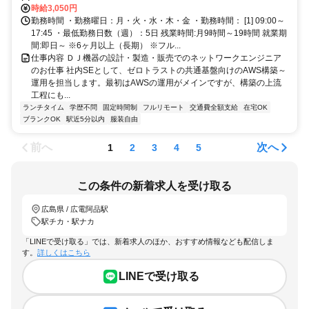
パナソニック健保に加入頂けます！
時給3,050円
勤務時間 ・勤務曜日：月・火・水・木・金 ・勤務時間： [1] 09:00～
17:45 ・最低勤務日数（週）：5日 残業時間:月9時間～19時間 就業期
間:即日～ ※6ヶ月以上（長期） ※フル...
仕事内容 ＤＪ機器の設計・製造・販売でのネットワークエンジニア
のお仕事 社内SEとして、ゼロトラストの共通基盤向けのAWS構築～
運用を担当します。最初はAWSの運用がメインですが、構築の上流
工程にも...
ランチタイム
学歴不問
固定時間制
フルリモート
交通費全額支給
在宅OK
ブランクOK
駅近5分以内
服装自由
前へ
次へ
1
2
3
4
5
この条件の新着求人を受け取る
広島県 / 広電阿品駅
駅チカ・駅ナカ
「LINEで受け取る」では、新着求人のほか、おすすめ情報なども配信しま
す。
詳しくはこちら
LINEで受け取る