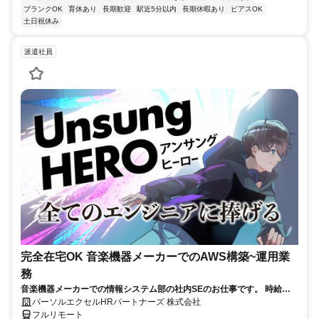
ブランクOK
育休あり
長期歓迎
駅近5分以内
長期休暇あり
ピアスOK
土日祝休み
派遣社員
完全在宅OK 音楽機器メーカーでのAWS構築~運用業
務
音楽機器メーカーでの情報システム部の社内SEのお仕事です。 時給
3050円！基本はフル在宅が可能です！ （状況によって出社有り） AWS
パーソルエクセルHRパートナーズ 株式会社
構築の上流工程にも携われます！ご本人負担が約4割でとってもお得な
フルリモート