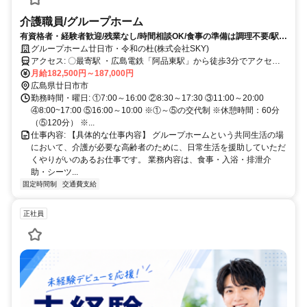
介護職員/グループホーム
有資格者・経験者歓迎/残業なし/時間相談OK/食事の準備は調理不要/駅か
ら徒歩3分
グループホーム廿日市・令和の杜(株式会社SKY)
アクセス: 〇最寄駅 ・広島電鉄「阿品東駅」から徒歩3分でアクセス
便利です！ ※交通費支給！ ※車通勤OK！バイク通勤OK！ ※駅近5分
月給182,500円～187,000円
以内！
広島県廿日市市
勤務時間・曜日: ①7:00～16:00 ②8:30～17:30 ③11:00～20:00
④8:00~17:00 ⑤16:00～10:00 ※①～⑤の交代制 ※休憩時間：60分
（⑤120分） ※...
仕事内容: 【具体的な仕事内容】 グループホームという共同生活の場
において、介護が必要な高齢者のために、日常生活を援助していただ
くやりがいのあるお仕事です。 業務内容は、食事・入浴・排泄介
助・シーツ...
固定時間制
交通費支給
正社員