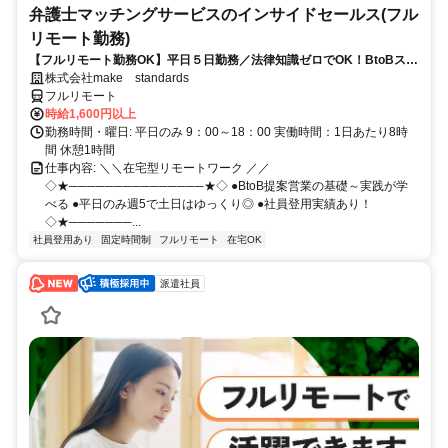
弁護士マッチングサービスのインサイドセールス(フル
リモート勤務)
【フルリモート勤務OK】平日５日勤務／法律知識ゼロでOK！BtoBスキ
ルが身につく営業職
株式会社make standards
フルリモート
時給1,600円以上
勤務時間・曜日: 平日のみ 9：00～18：00 実働時間：1日あたり8時
間 休憩1時間
仕事内容: ＼＼在宅型リモートワーク ／／
◇★───────────────★◇ ●BtoB提案営業の基礎～実践が学
べる ●平日のみ週5で土日はゆっくり◎ ●社員登用実績あり！
◇★───────...
社員登用あり
固定時間制
フルリモート
在宅OK
派遣社員