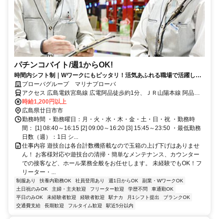
パチンコバイト/週1からOK!
時間内シフト制｜Wワークにもピッタリ！活気あふれる職場で活躍しま
せんか？
プローバグループ マリナプローバ
アクセス 広島電鉄宮島線 広電阿品徒歩約1分、ＪＲ山陽本線 阿品
（山陽本線）出入口2徒歩約7分、広島電鉄宮島線 阿品東出入口1徒歩
時給1,200円以上
約8分 JR阿品駅より徒歩３分、広電阿品駅より徒歩３分
広島県廿日市市
勤務時間 ・勤務曜日：月・火・水・木・金・土・日・祝 ・勤務時
間： [1] 08:40～16:15 [2] 09:00～16:20 [3] 15:45～23:50 ・最低勤務
日数（週）：1日 シ...
仕事内容 遊技台は各台計数機搭載なので玉箱の上げ下げはありませ
ん！ お客様対応や遊技台の清掃・簡単なメンテナンス、カウンター
での接客など、ホール業務全般をお任せします。 未経験でもOK！フ
リーター・...
制服あり
扶養内勤務OK
社員登用あり
週1日からOK
副業・WワークOK
土日祝のみOK
主婦・主夫歓迎
フリーター歓迎
学歴不問
車通勤OK
平日のみOK
未経験者歓迎
経験者歓迎
駅ナカ
月1シフト提出
ブランクOK
交通費支給
長期歓迎
フルタイム歓迎
駅近5分以内