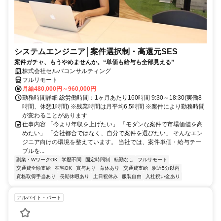
システムエンジニア│案件選択制・高還元SES
案件ガチャ、もうやめませんか。“単価も給与も全部見える”
株式会社セルバコンサルティング
フルリモート
月給480,000円～960,000円
勤務時間詳細 総労働時間：1ヶ月あたり160時間 9:30～18:30(実働8
時間、休憩1時間) ※残業時間は月平均6.5時間 ※案件により勤務時間
が変わることがあります
仕事内容 「今より年収を上げたい」 「モダンな案件で市場価値を高
めたい」 「会社都合ではなく、自分で案件を選びたい」 そんなエン
ジニア向けの環境を整えています。 当社では、案件単価・給与テー
ブルを...
副業・WワークOK
学歴不問
固定時間制
転勤なし
フルリモート
交通費全額支給
在宅OK
賞与あり
育休あり
交通費支給
駅近5分以内
資格取得手当あり
長期休暇あり
土日祝休み
服装自由
入社祝い金あり
アルバイト・パート