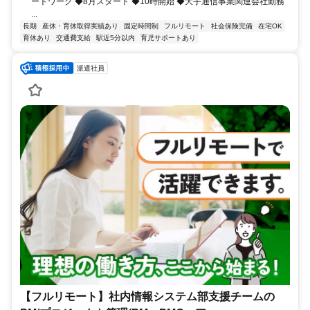
ートワーク ◆8月スタート ◆10時開始 ◆大手通信事業関連会社勤務
...
長期
産休・育休取得実績あり
固定時間制
フルリモート
社会保険完備
在宅OK
育休あり
交通費支給
駅近5分以内
育児サポートあり
派遣社員
【フルリモート】社内情報システム部支援チームの