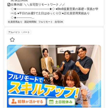
間 休憩1時間
仕事内容: ＼＼在宅型リモートワーク ／／
◇★───────────────★◇ ●BtoB提案営業の基礎～実践が学
べる ●平日のみ週5で土日はゆっくり◎ ●正社員登用実績あり
◇★───────...
社員登用あり
固定時間制
フルリモート
在宅OK
アルバイト・パート