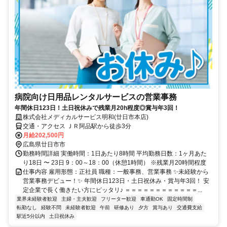
病院向け日用品レンタルサービスの営業事務
年間休日123日！土日祝休みで残業月20h程度◎賞与年3回！
株式会社メディカルサービス明和(廿日市本店)
交通・アクセス ＪＲ阿品駅から徒歩3分
月給202,500円
広島県廿日市市
勤務時間詳細 実働時間：1日あたり8時間 平均勤務日数：1ヶ月あた
り18日 〜 23日 9：00～18：00（休憩1時間） ※残業月20時間程度
仕事内容 雇用形態：正社員 職種：一般事務、営業事務 ✨未経験から
営業事務デビュー！✨ 年間休日123日・土日祝休み・賞与年3回！ 安
定企業で長く働きたい方にピッタリ♪ ＝＝＝＝＝＝＝＝＝＝＝＝...
業界未経験者歓迎
主婦・主夫歓迎
フリーター歓迎
車通勤OK
固定時間制
転勤なし
経験不問
未経験者歓迎
午前
研修あり
夕方
賞与あり
交通費支給
駅近5分以内
土日祝休み