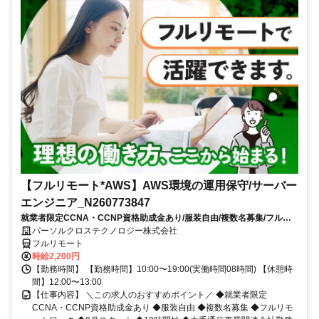
【フルリモート*AWS】AWS環境の運用保守/サーバー
エンジニア_N260773847
就業者限定CCNA・CCNP資格助成金あり/服装自由/複数名募集/フルリ
モートワーク/8月スタート/10時開始/大手通信事業関連会社勤務
パーソルクロステクノロジー株式会社
フルリモート
時給2,200円
【勤務時間】 【勤務時間】10:00〜19:00(実働時間08時間) 【休憩時
間】12:00〜13:00
【仕事内容】 ＼この求人のおすすめポイント／ ◆就業者限定
CCNA・CCNP資格助成金あり ◆服装自由 ◆複数名募集 ◆フルリモ