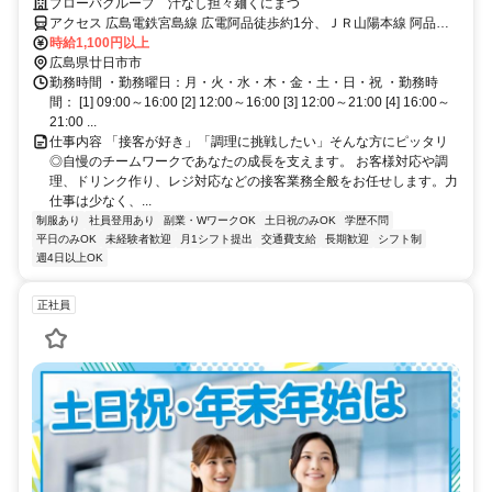
プローバグループ 汁なし担々麺くにまつ
アクセス 広島電鉄宮島線 広電阿品徒歩約1分、ＪＲ山陽本線 阿品
（山陽本線）出入口2徒歩約7分、広島電鉄宮島線 阿品東出入口1徒歩
時給1,100円以上
約8分 JR阿品駅より徒歩３分、広電阿品駅より徒歩３分
広島県廿日市市
勤務時間 ・勤務曜日：月・火・水・木・金・土・日・祝 ・勤務時
間： [1] 09:00～16:00 [2] 12:00～16:00 [3] 12:00～21:00 [4] 16:00～
21:00 ...
仕事内容 「接客が好き」「調理に挑戦したい」そんな方にピッタリ
◎自慢のチームワークであなたの成長を支えます。 お客様対応や調
理、ドリンク作り、レジ対応などの接客業務全般をお任せします。力
仕事は少なく、...
制服あり
社員登用あり
副業・WワークOK
土日祝のみOK
学歴不問
平日のみOK
未経験者歓迎
月1シフト提出
交通費支給
長期歓迎
シフト制
週4日以上OK
正社員