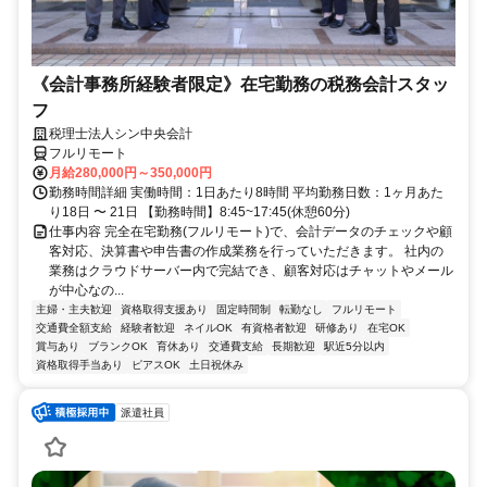
《会計事務所経験者限定》在宅勤務の税務会計スタッ
フ
税理士法人シン中央会計
フルリモート
月給280,000円～350,000円
勤務時間詳細 実働時間：1日あたり8時間 平均勤務日数：1ヶ月あた
り18日 〜 21日 【勤務時間】8:45~17:45(休憩60分)
仕事内容 完全在宅勤務(フルリモート)で、会計データのチェックや顧
客対応、決算書や申告書の作成業務を行っていただきます。 社内の
業務はクラウドサーバー内で完結でき、顧客対応はチャットやメール
が中心なの...
主婦・主夫歓迎
資格取得支援あり
固定時間制
転勤なし
フルリモート
交通費全額支給
経験者歓迎
ネイルOK
有資格者歓迎
研修あり
在宅OK
賞与あり
ブランクOK
育休あり
交通費支給
長期歓迎
駅近5分以内
資格取得手当あり
ピアスOK
土日祝休み
派遣社員