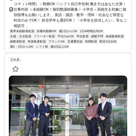
コマ（１時間）～勤務OK ◇シフト自己申告制 働き方はあなた次第！
仕事内容 ＜未経験OK！個別塾講師募集＞ 小学生～高校生を対象に個
別指導をお願いします。 英語・国語・数学・理科・社会など得意な
科目のみでOK！ 担当学年も選択OK！「小学生を担当したい」等もご
相談可...
業界未経験者歓迎
扶養内勤務OK
週1日からOK
1日4時間以内OK
主婦・主夫歓迎
フリーター歓迎
平日のみOK
学生歓迎
経験不問
未経験者歓迎
経験者歓迎
有資格者歓迎
ブランクOK
交通費支給
長期歓迎
駅近5分以内
週2・3日からOK
シフト制
週4日以上OK
正社員