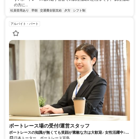
の方に...
社員登用あり
早朝
交通費全額支給
夕方
シフト制
アルバイト・パート
ボートレース場の受付/運営スタッフ
ボートレースの知識が無くても笑顔が素敵な方は大歓迎♪ 女性活躍中♪時
給アップで大幅スタッフ募集中！！【ご応募はWebのみ受け付けていま
日本トーター ボートレース宮島