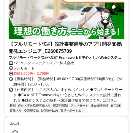
【フルリモート*C#】設計書整備等のアプリ開発支援/
開発エンジニア_E260875709
フルリモートワーク/C#や.NET Frameworkを中心としたWebシステム
の設計に携われる/既存システムの解析〜設計書作成まで担当でき、設計
パーソルクロステクノロジー株式会社
スキルを磨ける
フルリモート
時給2,500円～2,700円
【勤務時間】 【勤務時間】09:00〜17:30(実働時間07時間30分) 【休
憩時間】12:00〜13:00
【仕事内容】 ＼この求人のおすすめポイント／ ◆フルリモートワー
ク ◆C#や.NET Frameworkを中心としたWebシステムの設計に携わ
れる ◆既存システムの解析〜設計書作成まで担当でき、設計ス...
長期
産休・育休取得実績あり
固定時間制
フルリモート
社会保険完備
在宅OK
育休あり
交通費支給
駅近5分以内
育児サポートあり
正社員