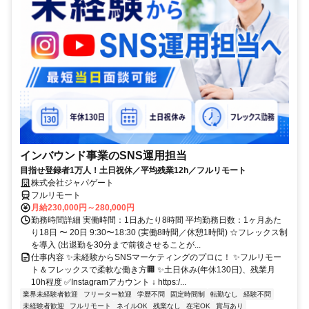
インバウンド事業のSNS運用担当
目指せ登録者1万人！土日祝休／平均残業12h／フルリモート
株式会社ジャパゲート
フルリモート
月給230,000円～280,000円
勤務時間詳細 実働時間：1日あたり8時間 平均勤務日数：1ヶ月あた
り18日 〜 20日 9:30〜18:30 (実働8時間／休憩1時間) ☆フレックス制
を導入 (出退勤を30分まで前後させることが...
仕事内容 ✨未経験からSNSマーケティングのプロに！ ✨フルリモー
ト＆フレックスで柔軟な働き方🏢 ✨土日休み(年休130日)、残業月
10h程度 ✅Instagramアカウント ↓ https:/...
業界未経験者歓迎
フリーター歓迎
学歴不問
固定時間制
転勤なし
経験不問
未経験者歓迎
フルリモート
ネイルOK
残業なし
在宅OK
賞与あり