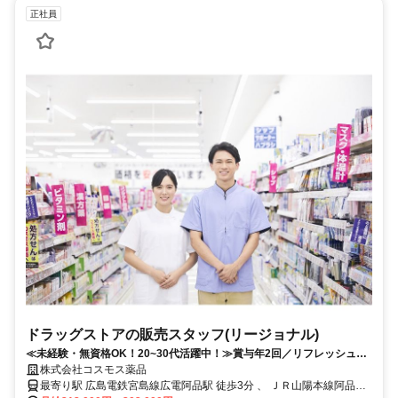
正社員
ドラッグストアの販売スタッフ(リージョナル)
≪未経験・無資格OK！20~30代活躍中！≫賞与年2回／リフレッシュ休
暇取得率100％／研修制度充実
株式会社コスモス薬品
最寄り駅 広島電鉄宮島線広電阿品駅 徒歩3分 、 ＪＲ山陽本線阿品