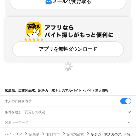
メールで受け取る
アプリを無料ダウンロード
広島県、広電阿品駅、駅チカ・駅ナカのアルバイト・バイト求人情報
求人の詳細を表示
条件を追加・変更して検索
市区町村を追加・変更
関連キーワード
完全在宅ワーク 全国
シール貼り 在宅
現在地周辺
ガチャガチャ
犬カフェ
広島県
駅を追加・変更
バイトTOP
広島県
廿日市市
広電阿品駅
駅チカ・駅ナカのアルバイ
広島県
すべて