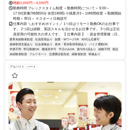
時給3,000円～4,500円
勤務時間 フレックスタイム制度 ＜勤務時間について＞ 9:00～
17:00(実働7時間00分 休憩1時間) ※残業月5～10時間程度 ＜勤務開始
時期＞ 即日～ ※スタート日相談可
仕事内容 ＼おすすめポイント／ 1つ目はリモート勤務OKのお仕事で
す。 2つ目は経験、英語スキルを活かせるお仕事です。 3つ目は正社
員登用の可能性大の求人です。 【 仕事内容 】 ・資金管理業務（日...
業界未経験者歓迎
社員登用あり
副業・WワークOK
60代も応募可
資格取得支援あり
社会保険あり
産休・育休取得実績あり
バイク通勤OK
学歴不問
即日勤務OK
職場見学可
平日のみOK
賞与年1回あり
経験不問
英語
未経験者歓迎
フルリモート
交通費全額支給
経験者歓迎
研修あり
アルバイト・パート