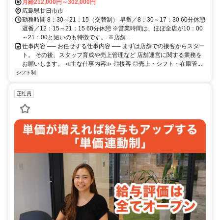
（山陽本線）駅 徒歩5分 、 広島電鉄宮島線阿品東駅 徒歩7分
月給212,000円～302,000円
広島県廿日市市
勤務時間 8：30～21：15（交替制） 早番／8：30～17：30 60分休憩
遅番／12：15～21：15 60分休憩 ※営業時間は、ほぼ全店が10：00
～21：00と短いのも特徴です。 ※店舗...
仕事内容 ── お任せする仕事内容 ── まずは店舗での接客からスター
ト。 その後、スタッフ育成や売上管理など 店舗運営に関する業務を
お願いします。 ≪主な仕事内容≫ ◎接客 ◎売上・シフト・在庫管...
シフト制
正社員