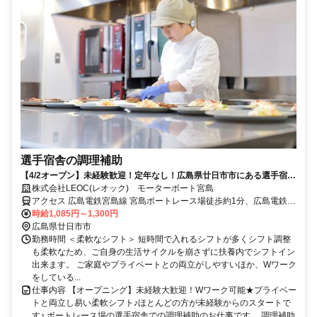
選手宿舎の調理補助
【4/2オープン】未経験歓迎！定年なし！広島県廿日市市にある選手宿舎
の食堂にて調理補助募集！
株式会社LEOC(レオック) モーターボート宮島
アクセス 広島電鉄宮島線 宮島ボートレース場徒歩約1分、広島電鉄宮
島線 広電宮島口徒歩約4分、ＪＲ山陽本線 宮島口（山陽本線）徒歩約
時給1,085円～1,300円
5分 JR宮島口駅から徒歩5分
広島県廿日市市
勤務時間 ＜柔軟なシフト＞ 短時間で入れるシフトが多くシフト調整
も柔軟なため、ご自身の生活サイクルを崩さずに扶養内でシフトイン
出来ます。 ご家庭やプライベートとの両立がしやすいほか、Wワーク
をしている...
仕事内容 【オープニング】未経験大歓迎！Wワーク可能★プライベー
トと両立し易い柔軟シフト♪ほとんどの方が未経験からのスタートで
す♪ ボートレース場の選手宿舎での調理補助のお仕事です。 調理補助