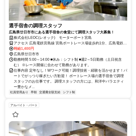
選手宿舎の調理スタッフ
広島県廿日市市にある選手宿舎の食堂にて調理スタッフ大募集！
株式会社LEOC(レオック) モーターボート宮島
アクセス 広島電鉄宮島線 宮島ボートレース場徒歩約1分、広島電鉄宮
島線 広電宮島口徒歩約4分、ＪＲ山陽本線 宮島口（山陽本線）徒歩約
時給1,400円
5分 JR宮島口駅から徒歩5分
広島県廿日市市
勤務時間 5:00～14:00 ■休み：シフト制 ■週2～5日勤務（土日祝含
む） ※レース開催に合わせて勤務があります。
仕事内容 定年なし！Wワーク可能！調理技術・経験を活かせます！パ
ートでがっつり稼ぎたい方歓迎！ ボートレース場の選手宿舎で調理
スタッフのお仕事です。 調理スタッフの方には、和洋中バラエティ
ー豊かなメ...
社員登用あり
早朝
交通費全額支給
シフト制
アルバイト・パート