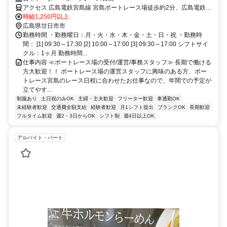
す。】
アクセス 広島電鉄宮島線 宮島ボートレース場徒歩約2分、広島電鉄宮
島線 広電宮島口徒歩約6分、ＪＲ山陽本線 宮島口（山陽本線）徒歩約
時給1,250円以上
7分
広島県廿日市市
勤務時間 ・勤務曜日：月・火・水・木・金・土・日・祝 ・勤務時
間： [1] 09:30～17:30 [2] 10:00～17:00 [3] 09:30～17:00 シフトサイ
クル：1ヶ月 勤務時間...
仕事内容 ≪ボートレース場の受付/運営/事務スタッフ≫ 長期で働ける
方大歓迎！！ ボートレース場の運営スタッフに興味のある方、ボー
トレース宮島のレース日程に合わせたお仕事なので、年間での予定が
立てやす...
制服あり
土日祝のみOK
主婦・主夫歓迎
フリーター歓迎
車通勤OK
未経験者歓迎
交通費全額支給
経験者歓迎
月1シフト提出
ブランクOK
長期歓迎
フルタイム歓迎
週2・3日からOK
シフト制
週4日以上OK
アルバイト・パート