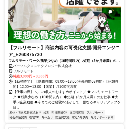
【フルリモート】商談内容の可視化支援/開発エンジニ
ア_E260875730
フルリモートワーク/残業少なめ（10時間以内）/短期（3か月未満）のお
仕事/大手SI企業勤務/今までのご経験を活かして、更なるキャリアアップ
パーソルクロステクノロジー株式会社
を目指せます
フルリモート
時給3,000円～3,300円
【勤務時間】 【勤務時間】09:00〜18:00(実働時間08時間) 【休憩時
間】12:00〜13:00 【残業】月10時間程度
【仕事内容】 ＼この求人のおすすめポイント／ ◆フルリモートワー
ク ◆残業少なめ（10時間以内） ◆短期（3か月未満）のお仕事 ◆大
手SI企業勤務 ◆今までのご経験を活かして、更なるキャリアアップを
目...
産休・育休取得実績あり
短期
即日勤務OK
固定時間制
フルリモート
社会保険完備
在宅OK
育休あり
交通費支給
駅近5分以内
育児サポートあり