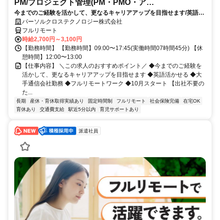
PM/プロジェクト管理(PM・PMO・ア
今までのご経験を活かして、更なるキャリアアップを目指せます/英語活
シ)_N260774362
かせる/大手通信会社勤務/フルリモートワーク/10月スタート
パーソルクロステクノロジー株式会社
フルリモート
時給2,700円～3,100円
【勤務時間】 【勤務時間】09:00〜17:45(実働時間07時間45分) 【休
憩時間】12:00〜13:00
【仕事内容】 ＼この求人のおすすめポイント／ ◆今までのご経験を
活かして、更なるキャリアアップを目指せます ◆英語活かせる ◆大
手通信会社勤務 ◆フルリモートワーク ◆10月スタート 【出社不要の
た...
長期
産休・育休取得実績あり
固定時間制
フルリモート
社会保険完備
在宅OK
育休あり
交通費支給
駅近5分以内
育児サポートあり
派遣社員