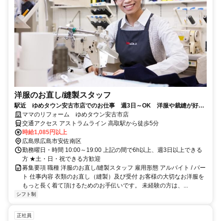
洋服のお直し/縫製スタッフ
駅近 ゆめタウン安古市店でのお仕事 週3日～OK 洋服や裁縫が好き
な方にピッタリ♪
ママのリフォーム ゆめタウン安古市店
交通アクセス アストラムライン 高取駅から徒歩5分
時給1,085円以上
広島県広島市安佐南区
勤務曜日・時間 10:00～19:00 上記の間で6h以上、週3日以上できる
方 ★土・日・祝できる方歓迎
募集要項 職種 洋服のお直し/縫製スタッフ 雇用形態 アルバイト / パー
ト 仕事内容 衣類のお直し（縫製）及び受付 お客様の大切なお洋服を
もっと長く着て頂けるためのお手伝いです。 未経験の方は、...
シフト制
正社員