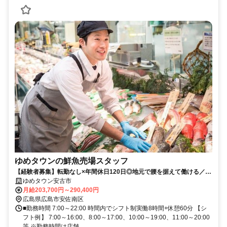
ゆめタウンの鮮魚売場スタッフ
【経験者募集】転勤なし×年間休日120日◎地元で腰を据えて働ける／市
場対応なし
ゆめタウン安古市
月給203,700円～290,400円
広島県広島市安佐南区
■勤務時間 7:00～22:00 時間内でシフト制実働8時間+休憩60分 【シ
フト例】 7:00～16:00、8:00～17:00、10:00～19:00、11:00～20:00
等 ※勤務時間は店舗...