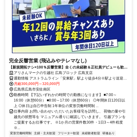
完全反響営業 (飛込みやテレマなし)
【新規開拓ナシ×100％反響営業】全くの未経験＆正社員デビューも歓迎
毎月昇給あり／賞与年3回／その他手当充実
アリさんマークの引越社 広島ブロック 広島支店
通勤情報 アストラムライン「安東駅」駅より徒歩4分※駅より送迎あ
り
月給300,000円～320,000円
広島県広島市安佐南区
勤務時間 【下記いずれかの時間での勤務になります】 ■7:00～
16:00（休憩60分） ■8:00～17:00（休憩60分） ◎年間休日120日以
上 ◎休日は自己申告制 1年単位の変形労働時間制 ...
仕事内容 お問い合わせいただいたお客様宅を訪問し、 荷物の量や引
越先の状態等を マニュアル通りに確認していきます。 引越プランを
ご提案するお仕事です。 ※1か月の営業件数30件・1日3～4件程度
※...
変形労働時間制
主婦・主夫歓迎
フリーター歓迎
未経験者歓迎
研修あり