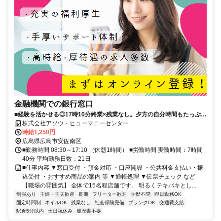
金融機関での銀行窓口
■経験を活かせる◎17時10分終業×残業なし。夕方の自分時間もたっぷ
り。ブランク復帰の方にもおすすめ■安東駅×バス停近くで通勤ラクラク
株式会社アソウ・ヒューマニーセンター
♪制服あり×ネイルや髪色はオフィスカラーなら自分らしくオシャレを楽
時給1,250円
しめます！■窓口から後方事務まで幅広く担当。明るく活気があり相談
広島県広島市安佐南区
しやすい環境です♪
■勤務時間 08:30～17:10 （休憩1時間） ■労働時間 実働時間：7時間
40分 平均勤務日数：21日
■仕事内容 ▼窓口受付 ・預金対応 ・口座開設 ・公共料金支払い・振
込受付 ・おすすめ商品の案内 等 ▼通帳処理 ▼伝票チェック など
【職場の雰囲気】 全体で15名程店舗です。 明るくテキパキとし...
制服あり
主婦・主夫歓迎
長期
フリーター歓迎
学歴不問
即日勤務OK
固定時間制
ネイルOK
残業なし
社会保険完備
ブランクOK
交通費支給
駅近5分以内
土日祝休み
履歴書不要