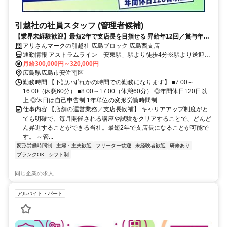
引越社の社員スタッフ (管理者候補)
【業界未経験歓迎】最短2年で支店長を目指せる 昇給年12回／賞与年3
回／その他手当など大手ならではの福利厚生多数あり
アリさんマークの引越社 広島ブロック 広島西支店
通勤情報 アストラムライン「安東駅」駅より徒歩4分※駅より送迎あ
り
月給300,000円～320,000円
広島県広島市安佐南区
勤務時間 【下記いずれかの時間での勤務になります】 ■7:00～
16:00（休憩60分） ■8:00～17:00（休憩60分） ◎年間休日120日以
上 ◎休日は自己申告制 1年単位の変形労働時間制 ...
仕事内容 【店舗の運営業務／支店長候補】 キャリアアップ制度がと
ても明確で、毎月開催される講座や試験をクリアすることで、どんど
ん昇進することができる当社。最短2年で支店長になることが可能で
す。 ～管...
変形労働時間制
主婦・主夫歓迎
フリーター歓迎
未経験者歓迎
研修あり
ブランクOK
シフト制
同じ企業の求人
アルバイト・パート