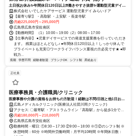
土日祝お休み✨年間休日120日以上❗️❗️働きやすさ抜群✨運動型児童デイサ
ービスでのお仕事⭐
株式会社 いでしたケアサービス 運動型児童デイ みらいドア
【最寄り駅】 ・高取駅 ・上安駅 ・長楽寺駅
月給225,000円～295,000円
広島県広島市安佐南区
【勤務時間】 （1）10:00～19:00（2）08:00～17:00
【仕事内容】 ●児童デイサービスでの発達支援業務を行っていただき
ます。 残業はほとんどなし♪ ●年間休日120日以上！しっかり休んで
プライベートも充実◎ワークライフバランス重視の方必見です★ ●即
戦力...
長期
学歴不問
経験者歓迎
ブランクOK
シフト制
昇給あり
正社員
医療事務員・介護職員/クリニック
医療事務や介護の資格をお持ちの方歓迎！経験は不問/日祝と他1日お休
み/マイカー通勤OK
広島メディカルクリニック(医療法人社団川岡クリニック)
アクセス: 〇最寄駅 ・アストラムライン「高取駅」から徒歩1分でア
クセス便利です！ ※交通費支給！ ※車通勤OK！バイク通勤OK！ ※
月給180,000円～210,000円
駅近5分以内！
広島県広島市安佐南区
勤務時間・曜日: ①8:30～17:30 ②9:00～18:00 ※①②のシフト制 ※
休憩時間：60分 ※時間外労働時間：月平均10時間 ※年間休日数：