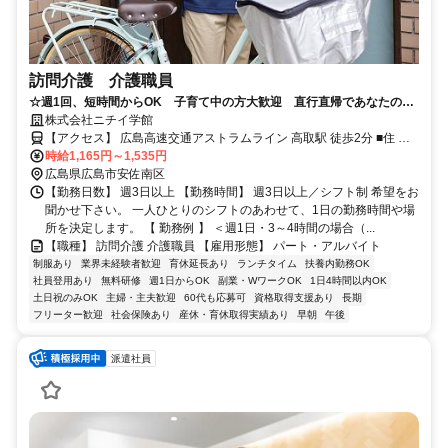
訪問介護 介護職員
☆週1回、短時間からOK 子育て中の方大歓迎 直行直帰であなたの生
活にあった働き方が魅力☆
株式会社ニチイ学館
【アクセス】 広島高速交通アストラムライン 高取駅 徒歩2分 ■住 所
広島県 広島市安佐南区 高取北1丁目4-30サンビル4F-B号 ■アクセス
時給1,165円～1,535円
広島高速交通アストラムライン 高取駅 徒歩2分
広島県広島市安佐南区
【勤務日数】 週3日以上 【勤務時間】 週3日以上／シフト制 希望をお
聞かせ下さい。 一人ひとりのシフトのあわせて、1日の勤務時間や場
所を決定します。 【 勤務例 】 ＜週1日・3～4時間の場合（...
【職種】 訪問介護 介護職員 【雇用形態】 パート・アルバイト
制服あり
業界未経験者歓迎
育休延長あり
ランチタイム
扶養内勤務OK
社員登用あり
無料研修
週1日からOK
副業・WワークOK
1日4時間以内OK
土日祝のみOK
主婦・主夫歓迎
60代も応募可
資格取得支援あり
長期
フリーター歓迎
社会保険あり
産休・育休取得実績あり
早朝
午後
派遣社員