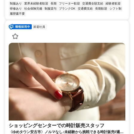
制服あり
業界未経験者歓迎
長期
フリーター歓迎
交通費全額支給
経験者歓迎
研修あり
社会保険完備
制服貸与
ブランクOK
交通費支給
長期歓迎
シフト制
履歴書不要
派遣社員
ショッピングセンターでの時計販売スタッフ
〈ゆめタウン安古市〉ノルマなし♪未経験から挑戦できる時計販売//週払