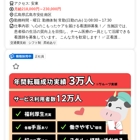
アクセス: 安東
月給218,000円～230,000円
広島県広島市安佐南区
勤務時間・曜日: 勤務体制 常勤(日勤のみ) 1) 08:00～17:30
仕事内容: ＼心のこもったケアを届ける看護師募集！／ 当施設では、
患者様の生活の質向上を目指し、チーム医療の一員として活躍できる
看護師を募集しています。 こんな方を歓迎します！ ✅ 正看護...
交通費支給
シフト制
昇給あり
正社員