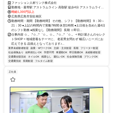
いOK【電話登録OK・履歴書不要】
ファッション人材リンク株式会社
勤務地・最寄駅 アストラムライン 高取駅 徒歩4分 アストラムライン
上安駅 徒歩8分 アストラムライン 長楽寺駅 車で4分 ◎車通勤OK
時給1,300円以上
広島県広島市安佐南区
勤務時間・期間 【勤務時間】 その他、シフト 【勤務時間】 9：30～
21：30 ●上記の時間内で実働7時間 休憩1時間 ●土日祝を含めた週4日
のシフト勤務 ●残業なし 【勤務期間】 長期 ☆即日...
仕事内容 ☆.。:*☆..:*゜☆.。☆.。:*☆..:*゜☆.。 < 時計屋さんのセレク
トSHOP > 地域密着をテーマに、 老若男女問わず 幅広いニーズにお
応えできる 品揃えとなっております♪...
業界未経験者歓迎
副業・WワークOK
主婦・主夫歓迎
長期
フリーター歓迎
社会保険あり
給料前払いOK
学歴不問
車通勤OK
即日勤務OK
未経験者歓迎
交通費全額支給
ネイルOK
残業なし
週払いOK
社会保険完備
ブランクOK
交通費支給
長期歓迎
フルタイム歓迎
正社員