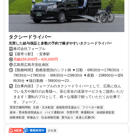
タクシードライバー
充実した給与保証と多数の予約で稼ぎやすいタクシードライバー
株式会社フォーブル
【最寄り駅】 ・安東駅
月給250,000円～420,000円
広島県広島市安佐南区
【勤務時間】 勤務形態別のシフト例 ▼日勤 ・6時30分〜17時30分 ・
7時30分〜17時30分 ・6時30分〜15時30分 ▼夜勤 ・20時00分〜翌6
時30分 ▼隔日勤務 ・5時00分〜23...
【仕事内容】 フォーブルのタクシードライバーとして、広島に住ん
でいる方や旅行のお客様へ、安心安全の送迎サービスをご提供いただ
きます！運転のプロとして、様々な場面で頼っていただくお仕事で
す。 フォーブ...
変形労働時間制
主婦・主夫歓迎
資格取得支援あり
フリーター歓迎
産休・育休取得実績あり
バイク通勤OK
学歴不問
車通勤OK
未経験者歓迎
経験者歓迎
研修あり
社会保険完備
賞与あり
友達と応募OK
正社員