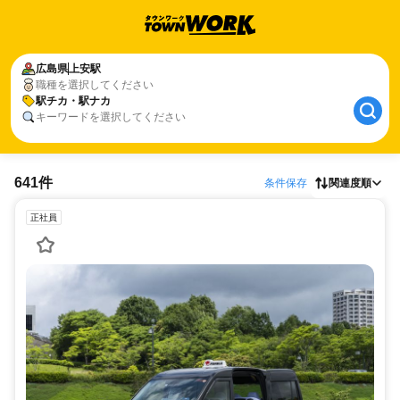
広島県
上安駅
職種を選択してください
駅チカ・駅ナカ
キーワードを選択してください
641件
条件保存
関連度順
正社員