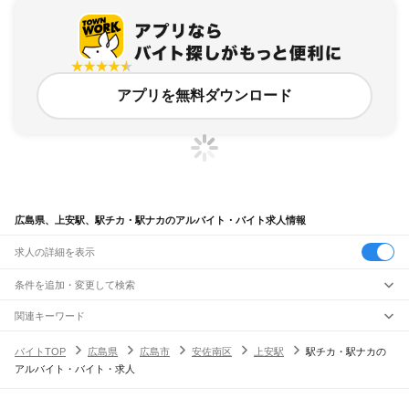
アプリを無料ダウンロード
広島県、上安駅、駅チカ・駅ナカのアルバイト・バイト求人情報
求人の詳細を表示
条件を追加・変更して検索
市区町村を追加・変更
関連キーワード
完全在宅ワーク 全国
シール貼り 在宅
現在地周辺
ガチャガチャ
犬カフェ
広島県
駅を追加・変更
バイトTOP
広島県
広島市
安佐南区
上安駅
駅チカ・駅ナカの
広島県
すべて
アルバイト・バイト・求人
広島市
すべて
職種を追加・変更
JR山陽本線(岡山～三原)
中区
東区
南区
西区
安佐南区
安佐北区
安芸区
佐伯区
大門駅
東福山駅
福山駅
備後赤坂駅
松永駅
東尾道駅
尾道駅
糸崎駅
三原駅
飲食・フードサービス
呉市
竹原市
三原市
尾道市
福山市
府中市
三次市
庄原市
大竹市
東広島市
廿日市市
特徴を追加・変更