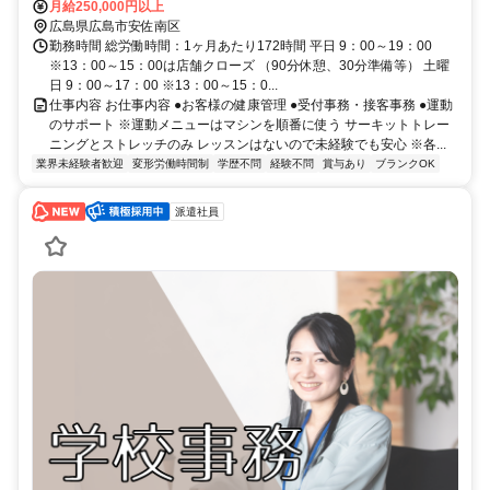
月給250,000円以上
広島県広島市安佐南区
勤務時間 総労働時間：1ヶ月あたり172時間 平日 9：00～19：00
※13：00～15：00は店舗クローズ （90分休憩、30分準備等） 土曜
日 9：00～17：00 ※13：00～15：0...
仕事内容 お仕事内容 ●お客様の健康管理 ●受付事務・接客事務 ●運動
のサポート ※運動メニューはマシンを順番に使う サーキットトレー
ニングとストレッチのみ レッスンはないので未経験でも安心 ※各...
業界未経験者歓迎
変形労働時間制
学歴不問
経験不問
賞与あり
ブランクOK
派遣社員