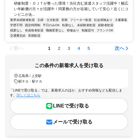
研修制度・ＯＪＴが整った環境！当社含む派遣スタッフ活躍中！幅広
い年齢層の方々が活躍中！同業務の方が在籍していて安心！近くにコ
ンビニがあ...
業界未経験者歓迎
主婦・主夫歓迎
長期
フリーター歓迎
社会保険あり
大量募集
学歴不問
固定時間制
平日のみOK
転勤なし
未経験者歓迎
経験者歓迎
残業なし
有資格者歓迎
職種変更なし
研修あり
制服貸与
ブランクOK
交通費支給
長期歓迎
前へ
次へ
1
2
3
4
5
この条件の新着求人を受け取る
広島県 / 上安駅
駅チカ・駅ナカ
「LINEで受け取る」では、新着求人のほか、おすすめ情報なども配信しま
す。
詳しくはこちら
LINEで受け取る
メールで受け取る