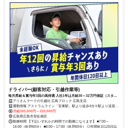
ドライバー(顧客対応・引越作業等)
毎月昇給＆賞与年3回の高待遇 入社1年は月給30～32万円保証（スター
トダッシュ支援制度）
アリさんマークの引越社 広島ブロック 広島支店
通勤情報 アストラムライン「安東駅」駅より徒歩4分※駅より送迎あ
り
月給300,000円～320,000円
広島県広島市安佐南区
勤務時間 【下記いずれかの時間での勤務になります】 ■7:00～
16:00（休憩60分） ■8:00～17:00（休憩60分） ◎年間休日120日以