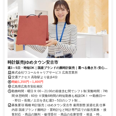
時計販売|ゆめタウン安古市
週3～5日・時短OK｜国産ブランドの腕時計販売｜選べる働き方♪安心フ
ォロー環境
株式会社ワコールキャリアサービス 広島営業所
交通アクセス 高取駅より徒歩4分
時給1,350円～1,400円
広島県広島市安佐南区
勤務時間・曜日 9: 00～21:00の前後含む間でシフト制 実働時間：7時
間 休憩時間：60分 ※実働6時間の時短勤務も相談OK！ <<勤務日>>
・即日～長期／土日を含む週3～5日のシフト制 ...
募集要項 職種 時計販売｜ゆめタウン安古市 雇用形態 派遣社員 仕事
内容 国産ブランド腕時計・置時計など時計専門店での販売業務 ・接
客対応 ・商品の陳列 ・修理受付 ・商品の在庫管理 ・発送 ・時...