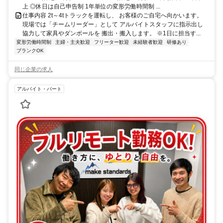
上 ◎休日は自己申告制 1年単位の変形労働時間制 ...
仕事内容 2t～4tトラックを運転し、 お客様のご自宅へ向かいます。
現場では「チームリーダー」として アルバイトスタッフに指示出し
協力して家具やダンボールを 搬出・搬入します。 ※1日に担当す...
変形労働時間制
主婦・主夫歓迎
フリーター歓迎
未経験者歓迎
研修あり
ブランクOK
同じ企業の求人
アルバイト・パート