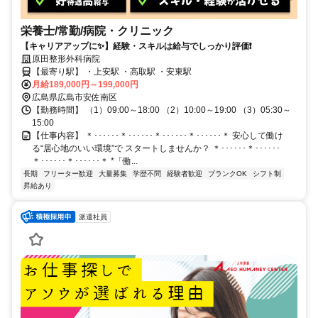
栄養士/常勤/病院・クリニック
【キャリアアップに✨】経験・スキルは給与でしっかり評価❗️
原田整形外科病院
【最寄り駅】 ・上安駅 ・高取駅 ・安東駅
月給189,000円～199,000円
広島県広島市安佐南区
【勤務時間】 （1）09:00～18:00 （2）10:00～19:00 （3）05:30～
15:00
【仕事内容】 ＊･･････＊･･････＊･･････＊･･････＊ 安心して働け
る“居心地のいい環境”で スタートしませんか？ ＊･･････＊･･････
＊･･････＊･･････＊ *「働...
長期
フリーター歓迎
大量募集
学歴不問
経験者歓迎
ブランクOK
シフト制
昇給あり
派遣社員