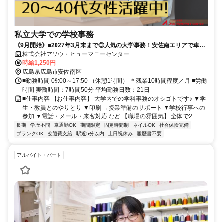
私立大学での学校事務
《9月開始》■2027年3月末まで◎人気の大学事務！安佐南エリアで車通
勤OK×アストラムライン安東駅すぐ＊ブランクからの復帰にもピッタリ
株式会社アソウ・ヒューマニーセンター
■残業少なめ。17時台定時×土日祝休みでワークライフバランスもばっち
時給1,250円
り◎■エネルギーあふれる学生さんを応援！学食でお財布に優しくラン
広島県広島市安佐南区
チが食べられます♪
■勤務時間 09:00～17:50 （休憩1時間） ＊残業10時間程度／月 ■労働
時間 実働時間：7時間50分 平均勤務日数：21日
■仕事内容 【お仕事内容】 大学内での学科事務のオシゴトです♪ ▼学
生・教員とのやりとり ▼印刷 →授業準備のサポート ▼学校行事への
参加 ▼電話・メール・来客対応 など 【職場の雰囲気】 全体で2...
長期
学歴不問
車通勤OK
期間限定
固定時間制
ネイルOK
社会保険完備
ブランクOK
交通費支給
駅近5分以内
土日祝休み
履歴書不要
アルバイト・パート