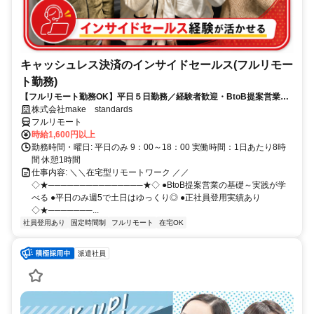
キャッシュレス決済のインサイドセールス(フルリモー
ト勤務)
【フルリモート勤務OK】平日５日勤務／経験者歓迎・BtoB提案営業で
スキルアップ
株式会社make standards
フルリモート
時給1,600円以上
勤務時間・曜日: 平日のみ 9：00～18：00 実働時間：1日あたり8時
間 休憩1時間
仕事内容: ＼＼在宅型リモートワーク ／／
◇★───────────────★◇ ●BtoB提案営業の基礎～実践が学
べる ●平日のみ週5で土日はゆっくり◎ ●正社員登用実績あり
◇★───────...
社員登用あり
固定時間制
フルリモート
在宅OK
派遣社員