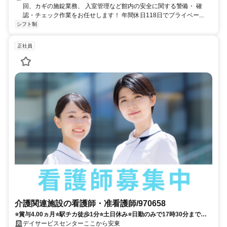
回、カギの施錠業務、 入室管理など館内の安全に関する警備・ 確
認・チェック作業をお任せします！ 年間休日118日でプライベー...
シフト制
正社員
介護関連施設の看護師・准看護師/970658
⭐️賞与4.00ヵ月⭐️駅チカ徒歩1分⭐️土日休み⭐️日勤のみで17時30分まで⭕️
ご家庭との両立も叶います♪♪
デイサービスセンターここから安東