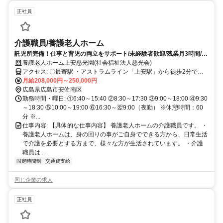
正社員
介護職員/養護老人ホーム
託児所完備！仕事と育児の両立をサポート/未経験者歓迎/残業月3時間/週
休2日制/賞与3.25カ月
養護老人ホーム上安慈光園(社会福祉法人慈光会)
アクセス: 〇最寄駅 ・アストラムライン「上安駅」から徒歩2分でア
クセス便利！
月給208,000円～250,000円
広島県広島市安佐南区
勤務時間・曜日: ①6:40～15:40 ②8:30～17:30 ③9:00～18:00 ④9:30
～18:30 ⑤10:00～19:00 ⑥16:30～翌9:00（夜勤） ※休憩時間：60
分 ※...
仕事内容: 【具体的な仕事内容】 養護老人ホームの介護職員です。 ・
養護老人ホームは、身の回りの事がご自身でできる方から、日常生活
で介護を必要とする方まで、様々な方が生活されています。 ・介護
職員は...
固定時間制
交通費支給
同じ企業の求人
正社員