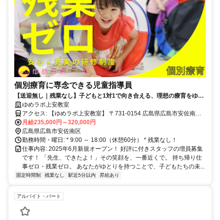
個別療育に専念できる児童指導員
【送迎無し｜残業なし】子どもと1対1で向き合える、理想の療育をゆめ
ラボで
ゆめラボ上安教室
アクセス: 【ゆめラボ上安教室】 〒731-0154 広島県広島市安佐南区
上安2-25-20 龍本ビル104 【アクセス】 アストラムライン「上安駅」
月給235,000円～320,000円
から徒歩3分
広島県広島市安佐南区
勤務時間・曜日: * 9:00 ～ 18:00（休憩60分） * 残業なし！
仕事内容: 2025年6月新規オープン！ 好評に付きスタッフの増員募集
です！ 「先生、できたよ！」その笑顔を、一番近くで。 持ち帰り仕
事ゼロ・残業ゼロ。 あなたがゆとりを持つことで、子どもたちの未...
固定時間制
残業なし
駅近5分以内
昇給あり
アルバイト・パート