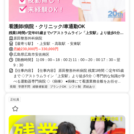
看護師/病院・クリニック/車通勤OK
残業1時間✅定年65歳まで✅アストラムライン「上安駅」より徒歩5分✅
専門的な知識が学べる運動器専門病院✅《病棟》
原田整形外科病院
【最寄り駅】 ・上安駅 ・高取駅 ・安東駅
月給230,000円～330,000円
広島県広島市安佐南区
【勤務時間】 1) 09：00～18：00 2) 11：00～20：00 17：30～翌
9：30
【仕事内容】 【仕事内容】 原田整形外科病院 残業1時間 ◇定年65歳
まで ◇アストラムライン「上安駅」より徒歩5分 ◇専門的な知識が学
べる運動器専門病院 ◇《病棟》 ●病棟にて看護業務全般をお任せ...
長期
学歴不問
経験者歓迎
ブランクOK
シフト制
昇給あり
正社員