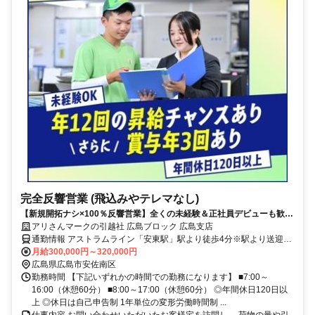
完全反響営業 (飛込みやテレマなし)
【新規開拓ナシ×100％反響営業】全くの未経験＆正社員デビューも歓迎
毎月昇給あり／賞与年3回／その他手当充実
アリさんマークの引越社 広島ブロック 広島支店
通勤情報 アストラムライン「安東駅」駅より徒歩4分※駅より送迎あ
り
月給300,000円～320,000円
広島県広島市安佐南区
勤務時間 【下記いずれかの時間での勤務になります】 ■7:00～
16:00（休憩60分） ■8:00～17:00（休憩60分） ◎年間休日120日以
上 ◎休日は自己申告制 1年単位の変形労働時間制 ...