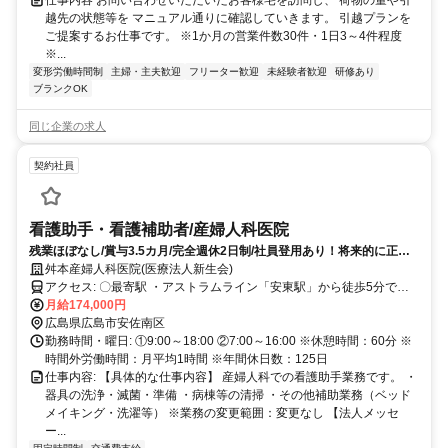
仕事内容 お問い合わせいただいたお客様宅を訪問し、 荷物の量や引
越先の状態等を マニュアル通りに確認していきます。 引越プランを
ご提案するお仕事です。 ※1か月の営業件数30件・1日3～4件程度
※...
変形労働時間制
主婦・主夫歓迎
フリーター歓迎
未経験者歓迎
研修あり
ブランクOK
同じ企業の求人
契約社員
看護助手・看護補助者/産婦人科医院
残業ほぼなし/賞与3.5カ月/完全週休2日制/社員登用あり！将来的に正社
員で働きたい方を応援！
舛本産婦人科医院(医療法人新生会)
アクセス: 〇最寄駅 ・アストラムライン「安東駅」から徒歩5分でア
クセス便利です！ ・「武田山団地入口バス停」、「安田女子大入口
月給174,000円
バス停」から徒歩2分 ※交通費支給！ ※車通勤OK！バイク通勤OK！
広島県広島市安佐南区
（無料駐車場あり） ※駅近5分以内！
勤務時間・曜日: ①9:00～18:00 ②7:00～16:00 ※休憩時間：60分 ※
時間外労働時間：月平均1時間 ※年間休日数：125日
仕事内容: 【具体的な仕事内容】 産婦人科での看護助手業務です。 ・
器具の洗浄・滅菌・準備 ・病棟等の清掃 ・その他補助業務（ベッド
メイキング・洗濯等） ※業務の変更範囲：変更なし 【法人メッセ
ー...