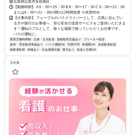
広島県広島市安佐南区
【勤務時間】 A 6：30〜15：30 B 8：30〜17：30 C 9：00〜21：00
または6：00〜21： 00の間の12時間程度 ※休憩60分
【仕事内容】 フォーブルのバスドライバーとして、広島に住んでい
る方や旅行のお客様へ、安心安全の送迎サービスをご提供いただきま
す！運転のプロとして、様々な場面で頼っていただくお仕事です。
バスの運転に...
変形労働時間制
主婦・主夫歓迎
資格取得支援あり
フリーター歓迎
産休・育休取得実績あり
バイク通勤OK
学歴不問
車通勤OK
未経験者歓迎
経験者歓迎
研修あり
社会保険完備
賞与あり
友達と応募OK
正社員