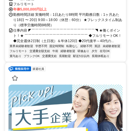
フルリモート
年俸5,000,000円以上
勤務時間詳細 実働時間：1日あたり8時間 平均勤務日数：1ヶ月あた
り18日 〜 20日 9:00～18:00（休憩：60分） ★フレックスタイム制あ
り（標準労働時間8時間）
仕事内容 ◤￣￣￣￣￣￣￣￣￣￣￣￣￣￣￣￣￣￣◥ ★働くポイン
ト！★ ￣￣￣￣￣￣￣￣￣￣￣￣￣￣￣￣￣￣ ◆フルリモートOK！
◆完全週休2日制（土日祝）＆年休120日 ◆20代後半～40代の...
業界未経験者歓迎
学歴不問
固定時間制
転勤なし
経験不問
英語
未経験者歓迎
フルリモート
交通費全額支給
午前
経験者歓迎
研修あり
夕方
在宅OK
賞与あり
ブランクOK
交通費支給
長期歓迎
駅近5分以内
長期休暇あり
派遣社員