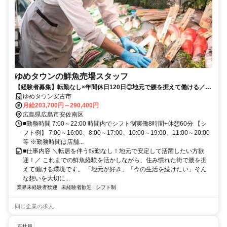
ゆめタウンの鮮魚売場スタッフ
【経験者募集】転勤なし×年間休日120日◎地元で腰を据えて働ける／市
場対応なし
ゆめタウン安古市
月給203,700円～290,400円
広島県広島市安佐南区
■勤務時間 7:00～22:00 時間内でシフト制実働8時間+休憩60分 【シ
フト例】 7:00～16:00、8:00～17:00、10:00～19:00、11:00～20:00
等 ※勤務時間は店舗...
■仕事内容 ＼転居を伴う転勤なし！地元で安定して活躍したい方歓
迎！／ これまでの鮮魚経験を活かしながら、住み慣れた街で腰を据
えて働ける環境です。 「地元が好き」「今の生活を続けたい」そん
な想いを大切に...
業界未経験者歓迎
未経験者歓迎
シフト制
同じ企業の求人
正社員