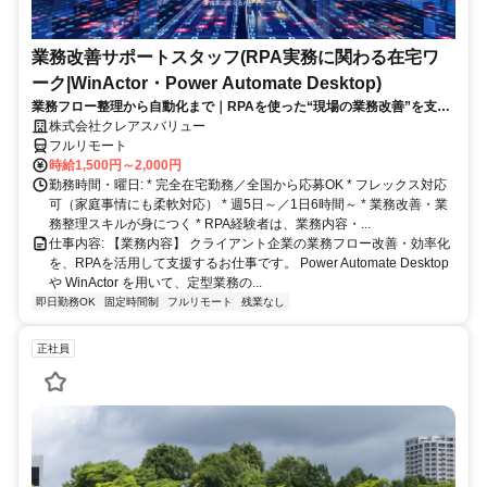
業務改善サポートスタッフ(RPA実務に関わる在宅ワ
ーク|WinActor・Power Automate Desktop)
業務フロー整理から自動化まで｜RPAを使った“現場の業務改善”を支え
る在宅ワーク｜週5日・1日6時間～
株式会社クレアスバリュー
フルリモート
時給1,500円～2,000円
勤務時間・曜日: * 完全在宅勤務／全国から応募OK * フレックス対応
可（家庭事情にも柔軟対応） * 週5日～／1日6時間～ * 業務改善・業
務整理スキルが身につく * RPA経験者は、業務内容・...
仕事内容: 【業務内容】 クライアント企業の業務フロー改善・効率化
を、RPAを活用して支援するお仕事です。 Power Automate Desktop
や WinActor を用いて、定型業務の...
即日勤務OK
固定時間制
フルリモート
残業なし
正社員