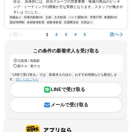
任せ。 具体的には、担当グループの営業事務・毎週の商品のピッキ
ング・ミーティングの開催が主な実務となります。スタッフが働きや
すいようにした...
制服あり
扶養内勤務OK
主婦・主夫歓迎
バイク通勤OK
学歴不問
車通勤OK
固定時間制
未経験者歓迎
経験者歓迎
交通費支給
社割あり
前へ
次へ
1
2
3
4
5
この条件の新着求人を受け取る
広島県 / 高取駅
駅チカ・駅ナカ
「LINEで受け取る」では、新着求人のほか、おすすめ情報なども配信しま
す。
詳しくはこちら
LINEで受け取る
メールで受け取る