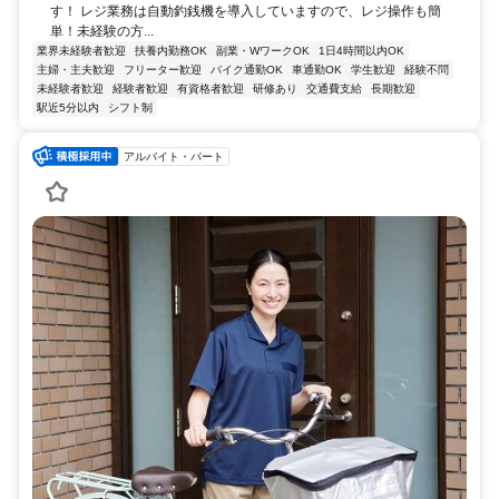
す！ レジ業務は自動釣銭機を導入していますので、レジ操作も簡
単！未経験の方...
業界未経験者歓迎
扶養内勤務OK
副業・WワークOK
1日4時間以内OK
主婦・主夫歓迎
フリーター歓迎
バイク通勤OK
車通勤OK
学生歓迎
経験不問
未経験者歓迎
経験者歓迎
有資格者歓迎
研修あり
交通費支給
長期歓迎
駅近5分以内
シフト制
アルバイト・パート