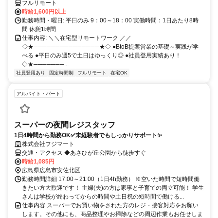
フルリモート
時給1,600円以上
勤務時間・曜日: 平日のみ 9：00～18：00 実働時間：1日あたり8時
間 休憩1時間
仕事内容: ＼＼在宅型リモートワーク ／／
◇★───────────────★◇ ●BtoB提案営業の基礎～実践が学
べる ●平日のみ週5で土日はゆっくり◎ ●社員登用実績あり！
◇★───────...
社員登用あり
固定時間制
フルリモート
在宅OK
アルバイト・パート
スーパーの夜間レジスタッフ
1日4時間から勤務OK✅未経験者でもしっかりサポート✨
株式会社フジマート
交通・アクセス ◆あさひが丘公園から徒歩すぐ
時給1,085円
広島県広島市安佐北区
勤務時間詳細 17:00～21:00（1日4h勤務） ※空いた時間で短時間働
きたい方大歓迎です！ 主婦(夫)の方は家事と子育ての両立可能！ 学生
さんは学校が終わってからの時間や土日祝の短時間で働ける...
仕事内容 スーパーでお買い物をされた方のレジ・接客対応をお願い
します。その他にも、商品整理やお掃除などの周辺作業もお任せしま