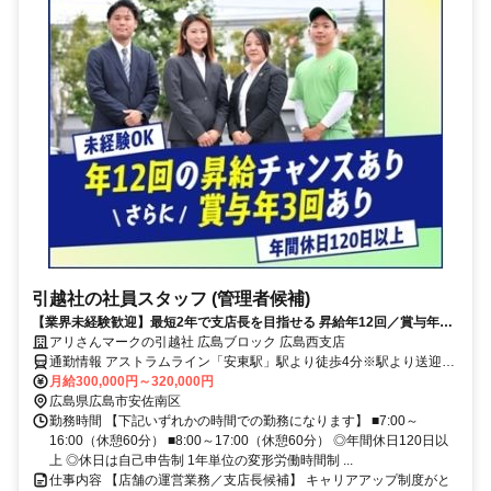
引越社の社員スタッフ (管理者候補)
【業界未経験歓迎】最短2年で支店長を目指せる 昇給年12回／賞与年3
回／その他手当など大手ならではの福利厚生多数あり
アリさんマークの引越社 広島ブロック 広島西支店
通勤情報 アストラムライン「安東駅」駅より徒歩4分※駅より送迎あ
り
月給300,000円～320,000円
広島県広島市安佐南区
勤務時間 【下記いずれかの時間での勤務になります】 ■7:00～
16:00（休憩60分） ■8:00～17:00（休憩60分） ◎年間休日120日以
上 ◎休日は自己申告制 1年単位の変形労働時間制 ...
仕事内容 【店舗の運営業務／支店長候補】 キャリアアップ制度がと