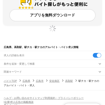
アプリを無料ダウンロード
広島県、高取駅、駅チカ・駅ナカのアルバイト・バイト求人情報
求人の詳細を表示
条件を追加・変更して検索
市区町村を追加・変更
関連キーワード
完全在宅ワーク 全国
シール貼り 在宅
現在地周辺
ガチャガチャ
犬カフェ
広島県
駅を追加・変更
バイトTOP
広島県
広島市
安佐南区
高取駅
駅チカ・駅ナカの
広島県
すべて
アルバイト・バイト・求人
広島市
すべて
職種を追加・変更
JR山陽本線(岡山～三原)
中区
東区
南区
西区
安佐南区
安佐北区
安芸区
佐伯区
大門駅
東福山駅
福山駅
備後赤坂駅
松永駅
東尾道駅
尾道駅
糸崎駅
三原駅
飲食・フードサービス
呉市
竹原市
三原市
尾道市
福山市
府中市
三次市
庄原市
大竹市
東広島市
廿日市市
特徴を追加・変更
飲食・フードサービス
すべて
ヘルプ・お問い合わせ
サイトマップ
利用規約・プライバシーポリシー
JR山陽本線(三原～岩国)
安芸高田市
江田島市
安芸郡
山県郡
豊田郡
世羅郡
神石郡
ホールスタッフ
キッチンスタッフ
皿洗い・洗い場
精肉・鮮魚加工
給食調理
人気
[企業]求人広告の掲載相談
三原駅
本郷駅
河内駅
入野駅
白市駅
西高屋駅
西条駅
寺家駅
八本松駅
瀬野駅
中野東駅
雇用形態を追加・変更