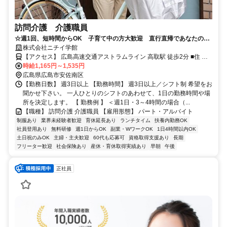
訪問介護 介護職員
☆週1回、短時間からOK 子育て中の方大歓迎 直行直帰であなたの生
活にあった働き方が魅力☆
株式会社ニチイ学館
【アクセス】 広島高速交通アストラムライン 高取駅 徒歩2分 ■住 所
広島県 広島市安佐南区 高取北1丁目4-30サンビル4F-B号 ■アクセス
時給1,165円～1,535円
広島高速交通アストラムライン 高取駅 徒歩2分
広島県広島市安佐南区
【勤務日数】 週3日以上 【勤務時間】 週3日以上／シフト制 希望をお
聞かせ下さい。 一人ひとりのシフトのあわせて、1日の勤務時間や場
所を決定します。 【 勤務例 】 ＜週1日・3～4時間の場合（...
【職種】 訪問介護 介護職員 【雇用形態】 パート・アルバイト
制服あり
業界未経験者歓迎
育休延長あり
ランチタイム
扶養内勤務OK
社員登用あり
無料研修
週1日からOK
副業・WワークOK
1日4時間以内OK
土日祝のみOK
主婦・主夫歓迎
60代も応募可
資格取得支援あり
長期
フリーター歓迎
社会保険あり
産休・育休取得実績あり
早朝
午後
正社員