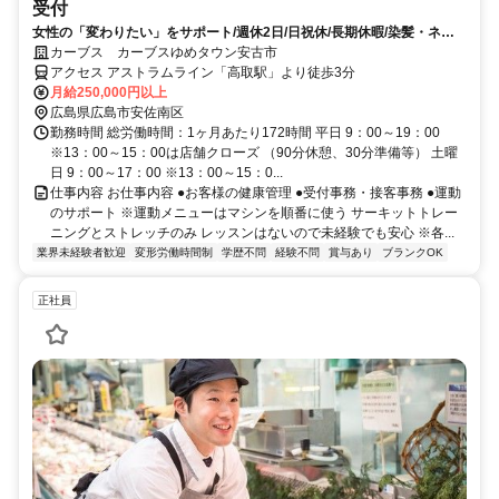
受付
女性の「変わりたい」をサポート/週休2日/日祝休/長期休暇/染髪・ネイ
ルOK※規定内
カーブス カーブスゆめタウン安古市
アクセス アストラムライン「高取駅」より徒歩3分
月給250,000円以上
広島県広島市安佐南区
勤務時間 総労働時間：1ヶ月あたり172時間 平日 9：00～19：00
※13：00～15：00は店舗クローズ （90分休憩、30分準備等） 土曜
日 9：00～17：00 ※13：00～15：0...
仕事内容 お仕事内容 ●お客様の健康管理 ●受付事務・接客事務 ●運動
のサポート ※運動メニューはマシンを順番に使う サーキットトレー
ニングとストレッチのみ レッスンはないので未経験でも安心 ※各...
業界未経験者歓迎
変形労働時間制
学歴不問
経験不問
賞与あり
ブランクOK
正社員