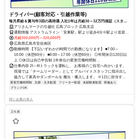
ドライバー(顧客対応・引越作業等)
毎月昇給＆賞与年3回の高待遇 入社1年は月給30～32万円保証（スター
トダッシュ支援制度）
アリさんマークの引越社 広島ブロック 広島支店
通勤情報 アストラムライン「安東駅」駅より徒歩4分※駅より送迎あ
り
月給300,000円～320,000円
広島県広島市安佐南区
勤務時間 【下記いずれかの時間での勤務になります】 ■7:00～
16:00（休憩60分） ■8:00～17:00（休憩60分） ◎年間休日120日以
上 ◎休日は自己申告制 1年単位の変形労働時間制 ...
仕事内容 2t～4tトラックを運転し、 お客様のご自宅へ向かいます。
現場では「チームリーダー」として アルバイトスタッフに指示出し
協力して家具やダンボールを 搬出・搬入します。 ※1日に担当す...
変形労働時間制
主婦・主夫歓迎
フリーター歓迎
未経験者歓迎
研修あり
ブランクOK
同じ企業の求人
正社員