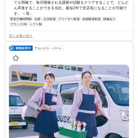
ても明確で、毎月開催される講座や試験をクリアすることで、どんど
ん昇進することができる当社。最短2年で支店長になることが可能で
す。 ～管...
変形労働時間制
主婦・主夫歓迎
フリーター歓迎
未経験者歓迎
研修あり
ブランクOK
シフト制
同じ企業の求人
アルバイト・パート