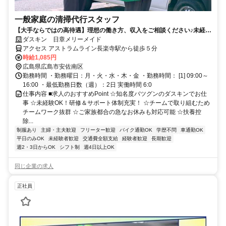
一般家庭の清掃代行スタッフ
【大手ならではの高待遇】理想の働き方、収入をご相談ください♪未経験
歓迎！
ダスキン 日章メリーメイド
アクセス アストラムライン長楽寺駅から徒歩５分
時給1,085円
広島県広島市安佐南区
勤務時間 ・勤務曜日：月・火・水・木・金 ・勤務時間： [1] 09:00～
16:00 ・最低勤務日数（週）：2日 実働時間 6:0
仕事内容 ■求人のおすすめPoint ☆知名度バツグンのダスキンでお仕
事 ☆未経験OK！研修＆サポート体制充実！ ☆チームで取り組むため
チームワーク抜群 ☆ご家族都合の急なお休みも対応可能 ☆扶養控
除...
制服あり
主婦・主夫歓迎
フリーター歓迎
バイク通勤OK
学歴不問
車通勤OK
平日のみOK
未経験者歓迎
交通費全額支給
経験者歓迎
長期歓迎
週2・3日からOK
シフト制
週4日以上OK
同じ企業の求人
正社員