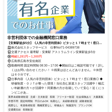
非営利団体での金融機関窓口業務
【安東駅徒歩5分】《人気の非営利団体》ピタッと１７時まで！窓口業
務◎
株式会社スタッフサービス 仕事No/71-04389738
交通アクセス 最寄駅：安東駅 アストラムライン安東駅徒歩5分
時給1,281円～1,300円
広島県広島市安佐南区
勤務時間 固定時間制 08:30～17:00 ◆開始日はご相談可能です！詳し
くはお問い合わせください！ ※残業はほとんどありません。※休憩
は６０分です。
仕事内容 《人気の非営利団体》ピタッと１７時まで！窓口業務◎ ◆
研修制度・ＯＪＴが整った環境！当社含む派遣スタッフ活躍中！幅広
い年齢層の方々が活躍中！同業務の方が在籍していて安心！近くにコ
ンビニがあ...
業界未経験者歓迎
主婦・主夫歓迎
長期
フリーター歓迎
社会保険あり
大量募集
学歴不問
固定時間制
平日のみOK
転勤なし
未経験者歓迎
経験者歓迎
残業なし
有資格者歓迎
職種変更なし
研修あり
制服貸与
ブランクOK
交通費支給
長期歓迎