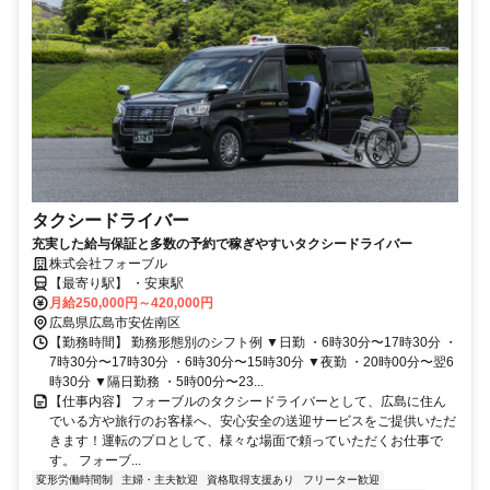
タクシードライバー
充実した給与保証と多数の予約で稼ぎやすいタクシードライバー
株式会社フォーブル
【最寄り駅】 ・安東駅
月給250,000円～420,000円
広島県広島市安佐南区
【勤務時間】 勤務形態別のシフト例 ▼日勤 ・6時30分〜17時30分 ・
7時30分〜17時30分 ・6時30分〜15時30分 ▼夜勤 ・20時00分〜翌6
時30分 ▼隔日勤務 ・5時00分〜23...
【仕事内容】 フォーブルのタクシードライバーとして、広島に住ん
でいる方や旅行のお客様へ、安心安全の送迎サービスをご提供いただ
きます！運転のプロとして、様々な場面で頼っていただくお仕事で
す。 フォーブ...
変形労働時間制
主婦・主夫歓迎
資格取得支援あり
フリーター歓迎