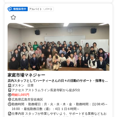
アルバイト・パート
家庭市場マネジャー
店内スタッフとしてハーティーさんの日々の活動のサポート・指導を行
い、成長を促すお仕事です。
ダスキン 日章
アクセス アストラムライン長楽寺駅から徒歩5分
時給1,085円
広島県広島市安佐南区
勤務時間 ・勤務曜日：月・火・水・木・金 ・勤務時間： [1] 08:45～
16:00 ・最低勤務日数（週）：4日 １日６時間～
仕事内容 スタッフが作業しやすいよう、サポートする業務などもお