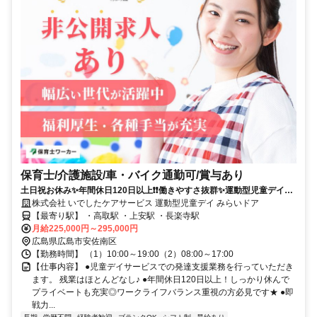
保育士/介護施設/車・バイク通勤可/賞与あり
土日祝お休み✨年間休日120日以上❗️❗️働きやすさ抜群✨運動型児童デイサ
ービスでのお仕事⭐
株式会社 いでしたケアサービス 運動型児童デイ みらいドア
【最寄り駅】 ・高取駅 ・上安駅 ・長楽寺駅
月給225,000円～295,000円
広島県広島市安佐南区
【勤務時間】 （1）10:00～19:00（2）08:00～17:00
【仕事内容】 ●児童デイサービスでの発達支援業務を行っていただき
ます。 残業はほとんどなし♪ ●年間休日120日以上！しっかり休んで
プライベートも充実◎ワークライフバランス重視の方必見です★ ●即
戦力...