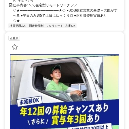
間 休憩1時間
仕事内容: ＼＼在宅型リモートワーク ／／
◇★───────────────★◇ ●BtoB提案営業の基礎～実践が学
べる ●平日のみ週5で土日はゆっくり◎ ●正社員登用実績あり
◇★───────...
社員登用あり
固定時間制
フルリモート
在宅OK
正社員