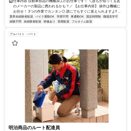
仕事内容 自動車部品の機械加工のお仕事です！ ＼誰もが知ってるあ
のメーカーの製品に携われるかも？／ 【お仕事内容】 操作は機械に
お任せ！ 3つの作業でカンタン◎ 誰にでもすぐに覚えられますよ!! ...
業界未経験者歓迎
バイク通勤OK
学歴不問
車通勤OK
固定時間制
職場見学可
経験不問
未経験者歓迎
研修あり
長期歓迎
フルタイム歓迎
アルバイト・パート
明治商品のルート配達員