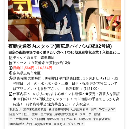
夜勤交通案内スタッフ(西広島バイパス/国道2号線)
固定の夜勤現場で長く働きたい方へ！◎10期連続増収企業！入祝金20万
円(規定あり)！未経験歓迎！
テイケイ西日本 曙事務所
アクセス ＪＲ芸備線 矢賀徒歩約13分
日給11,564円～14,364円
広島県広島市東区
勤務時間 実働時間：8時間/日 平均勤務日数：1ヶ月あたり21日 ・勤
務曜日：月・火・水・木・金・土※・日※・祝※ 注釈内容について
は下記コメントを参照下さい。 ・勤務時間： [1] 21:00～...
仕事内容 <この求人のおすすめポイント/特徴> ◆安定・高収入を保証
◆ ☆日給11,564円以上からスタート！ ☆23種類の手当でしっかり高
待遇！ （例: 資格手当/遠方手当など） ☆入祝金20...
制服あり
業界未経験者歓迎
変形労働時間制
社員登用あり
副業・WワークOK
隔週シフト提出
主婦・主夫歓迎
資格取得支援あり
フリーター歓迎
バイク通勤OK
シフト自由
学歴不問
平日のみOK
経験不問
未経験者歓迎
経験者歓迎
夜間
有資格者歓迎
研修あり
ブランクOK