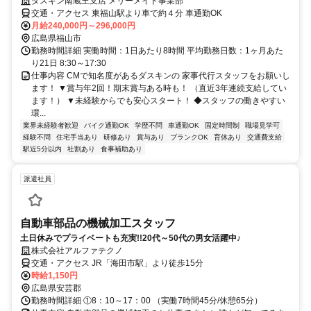
ダスキン南蔵王支店 メリーメイド事業部
交通・アクセス 東福山駅より車で約４分 車通勤OK
月給240,000円～296,000円
広島県福山市
勤務時間詳細 実働時間：1日あたり8時間 平均勤務日数：1ヶ月あた
り21日 8:30～17:30
仕事内容 CMで知名度があるダスキンの 家事代行スタッフをお願いし
ます！ ▼賞与年2回！期末賞与ある時も！ （直近3年連続支給してい
ます！） ▼未経験からでも安心スタート！ ◆スタッフの働きやすい
環...
業界未経験者歓迎
バイク通勤OK
学歴不問
車通勤OK
固定時間制
職場見学可
経験不問
住宅手当あり
研修あり
賞与あり
ブランクOK
育休あり
交通費支給
駅近5分以内
社割あり
食事補助あり
派遣社員
自動車部品の機械加工スタッフ
土日休みでプライベートも充実!!20代～50代の男女活躍中♪
株式会社アルファテクノ
交通・アクセス JR「海田市駅」より徒歩15分
時給1,150円
広島県安芸郡
勤務時間詳細 ①8：10～17：00 （実働7時間45分/休憩65分）