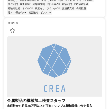
制服あり
業界未経験者歓迎
週1日からOK
主婦・主夫歓迎
バイク通勤OK
学歴不問
車通勤OK
固定時間制
平日のみOK
経験不問
未経験者歓迎
経験者歓迎
ネイルOK
残業なし
ブランクOK
交通費支給
長期歓迎
週2・3日からOK
社割あり
ピアスOK
派遣社員
金属製品の機械加工検査スタッフ
未経験から月収25万円以上も可能！シンプル機械操作で安定収入