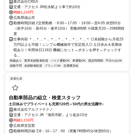
株式会社CREA
交通・アクセス JR松永駅より車で約10分
時給1,220円
広島県福山市
勤務時間詳細 2交替勤務 ・8:00～17:05 ・19:00～翌4:05 休憩65分
（前半10分・昼45分・後半10分） 実働8時間 ※残業月20～25時間程
度
仕事内容 ＊…＊…＊…＊…＊…＊…＊…＊…＊ ◎未経験から月収25
万円以上も可能！シンプル機械操作で安定収入◎ 土日休み＆長期休
暇あり！年間休日118日 機械にセット→ボタンを押す→チェックす
る...
制服あり
業界未経験者歓迎
バイク通勤OK
車通勤OK
固定時間制
平日のみOK
経験不問
未経験者歓迎
ブランクOK
交通費支給
派遣社員
自動車部品の組立・検査スタッフ
土日休みでプライベートも充実!!20代～50代の男女活躍中♪
株式会社アルファテクノ
交通・アクセス JR「海田市駅」より徒歩15分
時給1,150円
広島県安芸郡
勤務時間詳細 ①8：10～17：00 （実働7時間45分/休憩65分）