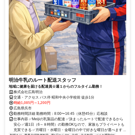
明治牛乳のルート配送スタッフ
地域に健康を届ける配達員☆週１からのフルタイム勤務！
株式会社広島明治
交通・アクセス バス停 昭和中央小学校前 徒歩1分
時給1,085円～1,200円
広島県呉市
勤務時間詳細 勤務時間：8:00〜16:45（休憩45分）応相談
仕事内容 ✅Meijiの乳製品の配達 ✅決まったルートで配達できるから
安心 ✅週1日（6～８時間）の勤務OKなので、家族もプライベートも
充実できる ✅月曜日・水曜日・金曜日の中で好きな曜日が選べます ...