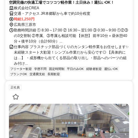
空調完備の快適工場でコツコツ軽作業！土日休み！週払いOK！
株式会社CREA
交通・アクセス JR本郷駅から車で約10分程度
時給1,250円
広島県三原市
勤務時間詳細 ① 8:30～17:00 ② 16:30～翌1:00 ③ 0:30～9:00 ①②③
の3交替制 ②専属、③専属も相談可能 【休憩】 前半10分＋昼休憩40
分＋後半10分（合計60分）...
仕事内容 プラスチック部品づくりのカンタン軽作業をお任せします✨
未経験スタート大歓迎！シンプル作業だから安心です◎ 【具体的に
は…】 ・成形機から出てくる部品の取り出し ・部品へのパーツの組
み付け...
フリーター歓迎
学歴不問
固定時間制
平日のみOK
経験者歓迎
週払いOK
ブランクOK
交通費支給
長期歓迎
正社員