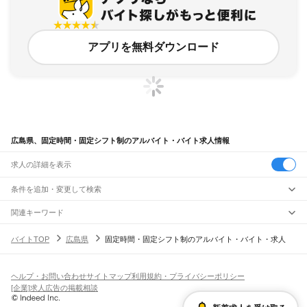
アプリを無料ダウンロード
広島県、固定時間・固定シフト制のアルバイト・バイト求人情報
求人の詳細を表示
条件を追加・変更して検索
市区町村を追加・変更
関連キーワード
広島県 固定シフトandアルバイト
広島県 福山市 固定時間・固定シフト制 cad
広島県
駅を追加・変更
バイトTOP
広島県
固定時間・固定シフト制のアルバイト・バイト・求人
熊本県 時間固定シフト制
広島県 固定制
広島県
すべて
愛知県 固定時間・固定シフト制 時間固定シフト
広島市
すべて
職種を追加・変更
JR山陽本線(岡山～三原)
中区
東区
南区
西区
安佐南区
安佐北区
安芸区
佐伯区
大門駅
東福山駅
福山駅
備後赤坂駅
松永駅
東尾道駅
尾道駅
糸崎駅
三原駅
飲食・フードサービス
ヘルプ・お問い合わせ
サイトマップ
利用規約・プライバシーポリシー
呉市
竹原市
三原市
尾道市
福山市
府中市
三次市
庄原市
大竹市
東広島市
廿日市市
特徴を追加・変更
飲食・フードサービス
すべて
[企業]求人広告の掲載相談
JR山陽本線(三原～岩国)
安芸高田市
江田島市
安芸郡
山県郡
豊田郡
世羅郡
神石郡
ホールスタッフ
キッチンスタッフ
皿洗い・洗い場
精肉・鮮魚加工
給食調理
人気
三原駅
本郷駅
河内駅
入野駅
白市駅
西高屋駅
西条駅
寺家駅
八本松駅
瀬野駅
中野東駅
雇用形態を追加・変更