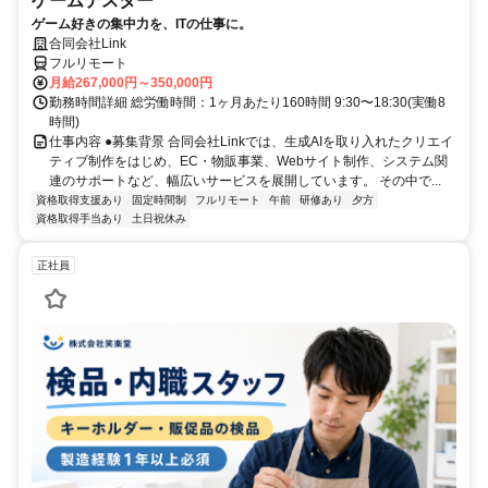
ゲームテスター
ゲーム好きの集中力を、ITの仕事に。
合同会社Link
フルリモート
月給267,000円～350,000円
勤務時間詳細 総労働時間：1ヶ月あたり160時間 9:30〜18:30(実働8
時間)
仕事内容 ●募集背景 合同会社Linkでは、生成AIを取り入れたクリエイ
ティブ制作をはじめ、EC・物販事業、Webサイト制作、システム関
連のサポートなど、幅広いサービスを展開しています。 その中で...
資格取得支援あり
固定時間制
フルリモート
午前
研修あり
夕方
資格取得手当あり
土日祝休み
正社員