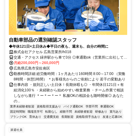
自動車部品の選別確認スタッフ
◆年休121日×土日休み◆平日の夜も、週末も、自分の時間に
株式会社アクセル 広島営業所/h018
交通・アクセス 緑井駅から車で3分 ◎車通勤ok（営業所に出社して、
チームで顧客先へ移動します）
月給200,000円～260,000円
広島県広島市安佐南区
勤務時間詳細 総労働時間：1ヶ月あたり160時間 8:00～17:00 （実働
8時間・休憩1時間） ＊お客様先からのご依頼により 若干の変動あり
仕事内容 ・規則正しい土日休！長期休暇も◎ ・年間休日121日＋有
給消化100％ ・未経験から始めやすい検査業務 ・チーム作業で相談
しながら進行 ＊ー＊ー＊ー＊ 私服OKの相談会も随時開催◎ あなた
の...
業界未経験者歓迎
資格取得支援あり
バイク通勤OK
学歴不問
車通勤OK
固定時間制
職場見学可
転勤なし
経験不問
未経験者歓迎
研修あり
賞与あり
ブランクOK
育休あり
交通費支給
長期歓迎
資格取得手当あり
友達と応募OK
派遣社員