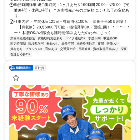
勤務時間詳細 総労働時間：1ヶ月あたり160時間 20:00～翌5:00 （実
働8時間・休憩1時間） ＊お客様先からのご依頼により 若干の変動あ
り
仕事内容 ・年間休日121日＋有給消化100％ ・深夜手当50％割増！
・【月収例】28万5000円可能 ・職場見学OK・面接1回！ ＊ー＊ー＊
ー＊ 私服OKの相談会も随時開催◎ あなたのためにじっく...
業界未経験者歓迎
資格取得支援あり
バイク通勤OK
学歴不問
車通勤OK
固定時間制
職場見学可
転勤なし
経験不問
未経験者歓迎
夜間
研修あり
賞与あり
ブランクOK
育休あり
交通費支給
長期歓迎
資格取得手当あり
深夜
友達と応募OK
正社員