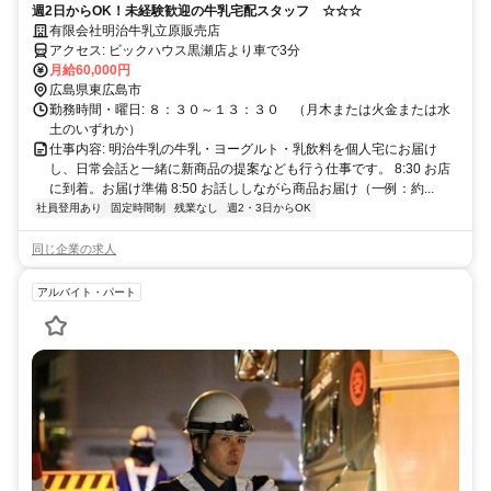
週2日からOK！未経験歓迎の牛乳宅配スタッフ ☆☆☆
有限会社明治牛乳立原販売店
アクセス: ビックハウス黒瀬店より車で3分
月給60,000円
広島県東広島市
勤務時間・曜日: ８：３０～１３：３０ （月木または火金または水
土のいずれか）
仕事内容: 明治牛乳の牛乳・ヨーグルト・乳飲料を個人宅にお届け
し、日常会話と一緒に新商品の提案なども行う仕事です。 8:30 お店
に到着。お届け準備 8:50 お話ししながら商品お届け（一例：約...
社員登用あり
固定時間制
残業なし
週2・3日からOK
同じ企業の求人
アルバイト・パート