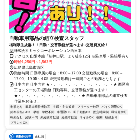
自動車用部品の組立検査スタッフ
福利厚生抜群！！日勤・交替勤務が選べます♪交通費支給！
株式会社ミックコーポレーション西日本
アクセス 山陽本線「新井口駅」より徒歩12分 ※駐車場・駐輪場有り
時給1,250円～1,563円
広島県広島市西区
勤務時間 日勤専属の場合：8:00～17:00 交替勤務の場合：8:00～
17:00、19:05～4:05 ※交替勤務は一週間ごとの勤務となります
仕事内容 仕事内容 ★・。・。・。・。・。・。・。・。・★ 西区商
工センターの工場勤務 日勤専属、交替勤務が選べます！
★・。・。・。・。・。・。・。・。・★ 自動車用部品の組立検査
作業をお任せ...
制服あり
業界未経験者歓迎
主婦・主夫歓迎
フリーター歓迎
バイク通勤OK
給料前払いOK
早朝
学歴不問
車通勤OK
即日勤務OK
固定時間制
職場見学可
転勤なし
経験不問
未経験者歓迎
経験者歓迎
ネイルOK
夜間
研修あり
ブランクOK
正社員