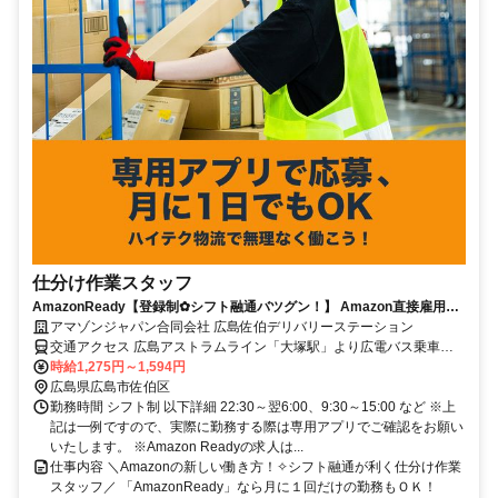
仕分け作業スタッフ
AmazonReady【登録制✿シフト融通バツグン！】 Amazon直接雇用の
レア求人！自分のペースでシフトIN♪未経験OK◎服装・髪型・髪色自
アマゾンジャパン合同会社 広島佐伯デリバリーステーション
由！
交通アクセス 広島アストラムライン「大塚駅」より広電バス乗車、
「 こころ第三産業用地」下車 ※シャトルバス運行なし ※自転車通勤
時給1,275円～1,594円
可 ※車、バイク通勤可
広島県広島市佐伯区
勤務時間 シフト制 以下詳細 22:30～翌6:00、9:30～15:00 など ※上
記は一例ですので、実際に勤務する際は専用アプリでご確認をお願い
いたします。 ※Amazon Readyの求人は...
仕事内容 ＼Amazonの新しい働き方！✧シフト融通が利く仕分け作業
スタッフ／ 「AmazonReady」なら月に１回だけの勤務もＯＫ！