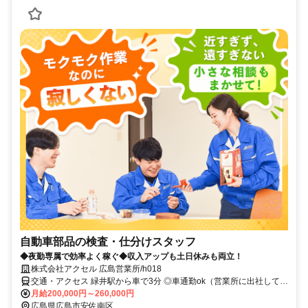
自動車部品の検査・仕分けスタッフ
◆夜勤専属で効率よく稼ぐ◆収入アップも土日休みも両立！
株式会社アクセル 広島営業所/h018
交通・アクセス 緑井駅から車で3分 ◎車通勤ok（営業所に出社して、
チームで顧客先へ移動します）
月給200,000円～260,000円
広島県広島市安佐南区