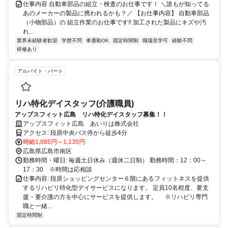
仕事内容 自動車部品の組立・検査のお仕事です！ ＼誰もが知ってる
あのメーカーの製品に携われるかも？／ 【お仕事内容】 自動車部品
（小物部品）の 組立作業のお仕事です!! 加工された製品にキズや汚
れ...
業界未経験者歓迎
学歴不問
車通勤OK
固定時間制
職場見学可
経験不問
研修あり
アルバイト・パート
リハ特化デイスタッフ(介護職員)
アップスフィット広島 リハ特化デイスタッフ募集！！
アップスフィット広島 あいりは株式会社
アクセス: 段原中央バス停から徒歩4分
時給1,085円～1,135円
広島県広島市南区
勤務時間・曜日: 毎週土日休み（週休二日制） 勤務時間：12：00～
17：30 ※時間は応相談
仕事内容: 段原ショッピングセンター６階にあるフィットネスを提供
するリハビリ特化型デイサービスになります。 定員10名程度、要支
援・要介護の方を中心にサービスを提供します。 ※リハビリ専門
職と一緒...
固定時間制