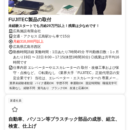
FUJITEC製品の取付
未経験スタートでも月給29万円以上！残業は少なめです！
広島施設有限会社
交通・アクセス 広島駅から車で15分
月給310,000円以上
広島県広島市西区
勤務時間詳細 実働時間：1日あたり7時間45分 平均勤務日数：1ヶ月
あたり19日 〜 22日 8:00～17:15(休憩1時間30分) ◎残業は月平均16
時間です
仕事内容 エレベーターやエスカレーターの 取付・改修工事および保
守・点検など。 ◎転勤なし 《業界大手「FUJITEC」正規代理店の安
定企業です》 当社は、エレベーター・エスカレーターの 専業メー...
業界未経験者歓迎
バイク通勤OK
学歴不問
車通勤OK
固定時間制
職場見学可
転勤なし
経験不問
賞与あり
ブランクOK
友達と応募OK
派遣社員
自動車、パソコン等プラスチック部品の成形、組立、
検査、仕上げ