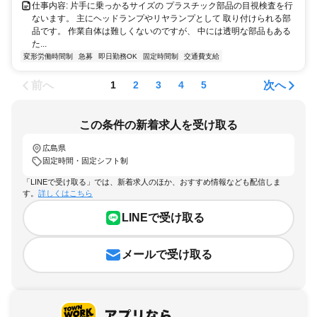
仕事内容: 片手に乗っかるサイズの プラスチック部品の目視検査を行
ないます。 主にヘッドランプやリヤランプとして 取り付けられる部
品です。 作業自体は難しくないのですが、 中には透明な部品もある
た...
変形労働時間制
急募
即日勤務OK
固定時間制
交通費支給
前へ
次へ
1
2
3
4
5
この条件の新着求人を受け取る
広島県
固定時間・固定シフト制
「LINEで受け取る」では、新着求人のほか、おすすめ情報なども配信しま
す。
詳しくはこちら
LINEで受け取る
メールで受け取る