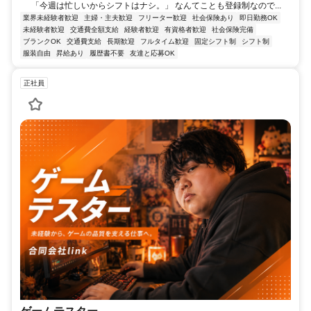
「今週は忙しいからシフトはナシ。」 なんてことも登録制なので...
業界未経験者歓迎
主婦・主夫歓迎
フリーター歓迎
社会保険あり
即日勤務OK
未経験者歓迎
交通費全額支給
経験者歓迎
有資格者歓迎
社会保険完備
ブランクOK
交通費支給
長期歓迎
フルタイム歓迎
固定シフト制
シフト制
服装自由
昇給あり
履歴書不要
友達と応募OK
正社員