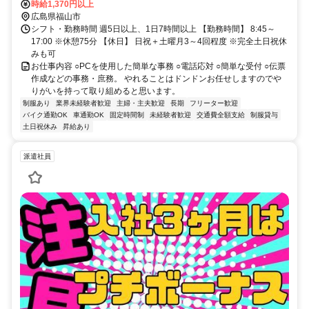
－門司) 松永駅 車 8分 ◆ 山陽新幹線 新尾道駅 車 16分
時給1,370円以上
広島県福山市
シフト・勤務時間 週5日以上、1日7時間以上 【勤務時間】 8:45～
17:00 ※休憩75分 【休日】 日祝＋土曜月3～4回程度 ※完全土日祝休
みも可
お仕事内容 ○PCを使用した簡単な事務 ○電話応対 ○簡単な受付 ○伝票
作成などの事務・庶務。 やれることはドンドンお任せしますのでや
りがいを持って取り組めると思います。
制服あり
業界未経験者歓迎
主婦・主夫歓迎
長期
フリーター歓迎
バイク通勤OK
車通勤OK
固定時間制
未経験者歓迎
交通費全額支給
制服貸与
土日祝休み
昇給あり
派遣社員