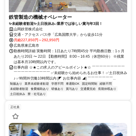
鉄管製造の機械オペレーター
✨未経験者歓迎✨土日祝休み♪業界では珍しい賞与年3回！
山岡鉄管株式会社
交通・アクセス バス停「広島国際大学」から徒歩11分
月給227,850円～292,950円
広島県東広島市
勤務時間詳細 実働時間：1日あたり7時間45分 平均勤務日数：1ヶ月
あたり20日 〜 22日 【勤務時間】 8:00～16:45（休憩60分） ※残業
は基本月10時間以内です。
仕事内容 ☆★この求人のアピールポイント★☆ ￣￣￣￣￣￣￣￣￣
￣￣￣￣￣￣￣￣￣￣ ✅未経験から始められるお仕事！ ✅土日祝休み
♪ ✅時間外労働10時間以内 |◤ お仕事内容 ◢| ￣￣￣￣￣￣￣...
制服あり
業界未経験者歓迎
学歴不問
車通勤OK
固定時間制
経験不問
未経験者歓迎
食費補助あり
研修あり
賞与あり
交通費支給
長期休暇あり
土日祝休み
寮・社宅あり
正社員