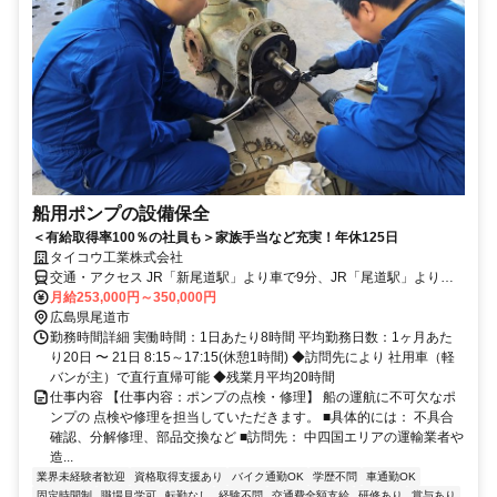
船用ポンプの設備保全
＜有給取得率100％の社員も＞家族手当など充実！年休125日
タイコウ工業株式会社
交通・アクセス JR「新尾道駅」より車で9分、JR「尾道駅」より車
で12分
月給253,000円～350,000円
広島県尾道市
勤務時間詳細 実働時間：1日あたり8時間 平均勤務日数：1ヶ月あた
り20日 〜 21日 8:15～17:15(休憩1時間) ◆訪問先により 社用車（軽
バンが主）で直行直帰可能 ◆残業月平均20時間
仕事内容 【仕事内容：ポンプの点検・修理】 船の運航に不可欠なポ
ンプの 点検や修理を担当していただきます。 ■具体的には： 不具合
確認、分解修理、部品交換など ■訪問先： 中四国エリアの運輸業者や
造...
業界未経験者歓迎
資格取得支援あり
バイク通勤OK
学歴不問
車通勤OK
固定時間制
職場見学可
転勤なし
経験不問
交通費全額支給
研修あり
賞与あり