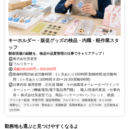
キーホルダー・販促グッズの検品・内職・軽作業スタ
ッフ
製造現場の経験を、検品や品質管理の仕事でキャリアアップ！
株式会社笑楽堂
フルリモート
月給240,000円～300,000円
勤務時間詳細 総労働時間：1ヶ月あたり160時間 勤務時間 総労働時
間：1ヶ月あたり160時間 9:30〜18:30(実働8時間)
仕事内容 雇用形態：正社員 職種：その他製造オペレーター/ラインマ
ネージャー（機械/電気/電子製品専門職）、職人/現場作業員 ＜仕事内
容＞ 株式会社笑楽堂では、商品パッケージやパンフレット、紙袋、...
フリーター歓迎
学歴不問
固定時間制
フルリモート
経験者歓迎
ネイルOK
残業なし
ブランクOK
育休あり
長期歓迎
長期休暇あり
ピアスOK
土日祝休み
ひげOK
勤務地も選ぶと見つけやすくなるよ