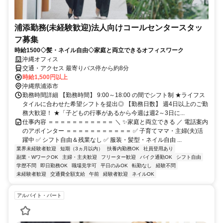
浦添勤務(未経験歓迎)法人向けコールセンタースタッ
フ募集
時給1500◇髪・ネイル自由◇家庭と両立できるオフィスワーク
沖縄オフィス
交通・アクセス 最寄りバス停から約8分
時給1,500円以上
沖縄県浦添市
勤務時間詳細 【勤務時間】 9:00～18:00 の間でシフト制 ★ライフス
タイルに合わせた希望シフトを提出◎ 【勤務日数】 週4日以上のご勤
務大歓迎！ ★「子どもの行事があるから今週は週2～3日に...
仕事内容 ＝＝＝＝＝＝＝＝＝＝＝ ＼ ✨家庭と両立できる ／ 電話案内
のアポインター ＝＝＝＝＝＝＝＝＝＝＝ ✅ 子育てママ・主婦(夫)活
躍中 ✅ シフト自由＆残業なし ✅ 服装・髪型・ネイル自由 ...
業界未経験者歓迎
短期（3ヵ月以内）
扶養内勤務OK
社員登用あり
副業・WワークOK
主婦・主夫歓迎
フリーター歓迎
バイク通勤OK
シフト自由
学歴不問
即日勤務OK
職場見学可
平日のみOK
転勤なし
経験不問
未経験者歓迎
交通費全額支給
午前
経験者歓迎
ネイルOK
アルバイト・パート