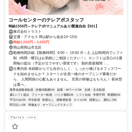
コールセンターのテレアポスタッフ
時給1550円～テレアポ/マニュアルあり/髪服自由【001】
株式会社トラスト
交通・アクセス 岡山駅から徒歩10~15分
時給1,550円～3,000円
岡山県岡山市北区
勤務時間詳細 【勤務時間】 9:00 ～ 19:00 月～土 上記時間内でシフト
制（時間・曜日はお気軽にご相談ください！） ※シフトは安心の1週
間毎の提出（予定が立てやすい環境です） 契約更新期間：...
仕事内容 未経験からでも自分らしく、 しっかり稼げるオフィスワー
クを始めませんか？ スタートが全員一緒のオープニング募集だか
ら、 人間関係の心配もありません。 充実の研修はもちろん！ 昼休憩
は選べ...
業界未経験者歓迎
扶養内勤務OK
副業・WワークOK
主婦・主夫歓迎
週1シフト提出
フリーター歓迎
バイク通勤OK
シフト自由
学歴不問
車通勤OK
平日のみOK
学生歓迎
転勤なし
経験者歓迎
ネイルOK
残業なし
週払いOK
即日払いOK
研修あり
オープニングスタッフ
アルバイト・パート