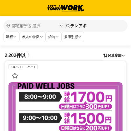
テレアポ
職種
求人の特徴
給与
雇用形態
2,202件以上
関連度順
アルバイト・パート