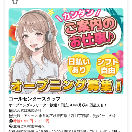
コールセンタースタッフ
オープニング⭐フリーター歓迎！日払いOK×月収40万超えも！
総合窓口株式会社
交通・アクセス 市営地下鉄東西線「西11丁目駅」徒歩2分、各線「大
通駅」徒歩10分
時給1,700円～3,000円
北海道札幌市中央区
勤務時間詳細 ＊10:00～20:00の間で1日3時間～OK！ ＊週1～5日ま