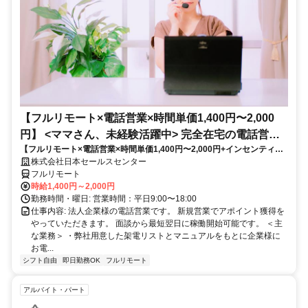
【フルリモート×電話営業×時間単価1,400円〜2,000
円】 <ママさん、未経験活躍中> 完全在宅の電話営業
【フルリモート×電話営業×時間単価1,400円〜2,000円+インセンティブ
で家庭と仕事の両立を実現
あり】 ＜ママさん、未経験活躍中＞ 完全在宅の電話営業で家庭と仕事の
株式会社日本セールスセンター
両立を実現
フルリモート
時給1,400円～2,000円
勤務時間・曜日: 営業時間：平日9:00〜18:00
仕事内容: 法人企業様の電話営業です。 新規営業でアポイント獲得を
やっていただきます。 面談から最短翌日に稼働開始可能です。 ＜主
な業務＞ ・弊社用意した架電リストとマニュアルをもとに企業様に
お電...
シフト自由
即日勤務OK
フルリモート
アルバイト・パート