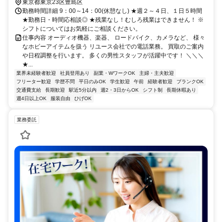
東京都東京23区豊島区
勤務時間詳細 9：00～14：00(休憩なし) ★週２～４日、１日５時間
★勤務日・時間応相談◎ ★残業なし！むしろ残業はできません！ ※
シフトについてはお気軽にご相談ください。
仕事内容 オーディオ機器、楽器、 ロードバイク、カメラなど、 様々
なホビーアイテムを扱う リユース会社での電話業務。 買取のご案内
や日程調整を行います。 多くの男性スタッフが活躍中です！ ＼＼＼
★...
業界未経験者歓迎
社員登用あり
副業・WワークOK
主婦・主夫歓迎
フリーター歓迎
学歴不問
平日のみOK
学生歓迎
午前
経験者歓迎
ブランクOK
交通費支給
長期歓迎
駅近5分以内
週2・3日からOK
シフト制
長期休暇あり
週4日以上OK
服装自由
ひげOK
業務委託