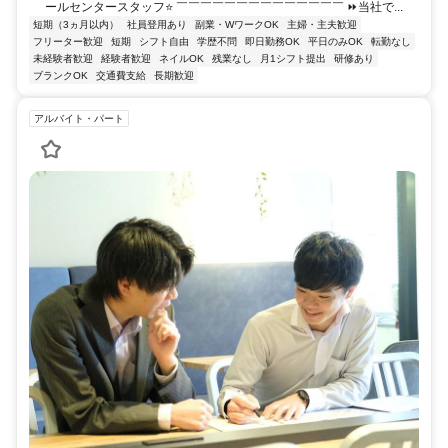
ールセンタースタッフ⭐ ￣￣￣￣￣￣￣￣￣￣￣￣￣￣ ⏩当社で...
短期（3ヵ月以内）
社員登用あり
副業・WワークOK
主婦・主夫歓迎
フリーター歓迎
短期
シフト自由
学歴不問
即日勤務OK
平日のみOK
転勤なし
未経験者歓迎
経験者歓迎
ネイルOK
残業なし
月1シフト提出
研修あり
ブランクOK
交通費支給
長期歓迎
アルバイト・パート