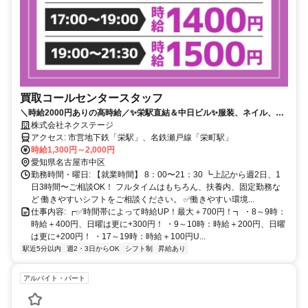
買取コールセンタースタッフ
＼時給2000円ありの高時給／✨栄駅直結＆中日ビル✨服装、ネイル、ピ
アスなどオシャレも可！（社内規定あり）
株式会社ネクステージ
アクセス: 市営地下鉄「栄駅」、名鉄瀬戸線「栄町駅」
時給1,300円～2,000円
愛知県名古屋市中区
勤務時間・曜日: 【就業時間】 8：00〜21：30 ┗上記から週2日、1
日3時間〜ご相談OK！ フルタイムはもちろん、扶養内、固定勤務な
ど 働きやすいシフトをご相談ください。 ✅働きやすい環境...
仕事内容: ┏✅時間帯によって時給UP！最大＋700円！┓ ・8～9時：
時給＋400円、日曜は更に+300円！ ・9～10時：時給＋200円、日曜
は更に+200円！ ・17～19時：時給＋100円U...
駅近5分以内
週2・3日からOK
シフト制
昇給あり
アルバイト・パート