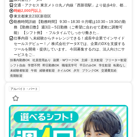
交通・アクセス 東京メトロ丸ノ内線「西新宿駅」より徒歩4分、都営
大江戸線「新宿西口駅」徒歩4分、西武新宿線「西武新宿駅」徒歩5分
時給2,000円以上
東京都東京23区新宿区
勤務時間詳細 【勤務時間】 9:30～18:30 ※月曜は10:30～19:30の勤
務 【勤務日数】 週3日～5日勤務（ご希望に合わせて柔軟に調整可
能） 【シフト例】 ・フルタイムでしっかり働きた...
仕事内容 ＼未経験からチャレンジできる！成長中企業でインサイド
セールスデビュー！／ 株式会社データXでは、企業のDXを支援する
ツールを開発・提供しています。 今回募集するのは、法人向けにサ
ービスをご...
扶養内勤務OK
社員登用あり
副業・WワークOK
主婦・主夫歓迎
フリーター歓迎
シフト自由
学歴不問
即日勤務OK
職場見学可
平日のみOK
学生歓迎
転勤なし
未経験者歓迎
午前
経験者歓迎
ネイルOK
夕方
ブランクOK
交通費支給
長期歓迎
アルバイト・パート