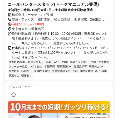
コールセンタースタッフ(トークマニュアル完備)
★初日から時給2100円★週3日～★未経験歓迎★経験者優遇
株式会社マーケティングラボ
交通・アクセス 「都庁前駅」A6出口直結 「西新宿駅」2番出口より
徒歩4分
時給2,100円～2,500円
東京都東京23区新宿区
勤務時間詳細 【勤務時間】10:30～19:00 ⭐週3日～勤務OK ⭐シフト
制！融通利きます♪ ⭐残業なし ＼✨注目ポイント✨／ 「すぐ働きた
い」 「8月から始めたい」 「お盆明けから勤務したい」...
仕事内容 ✧˖°⌖꙳✧˖°⌖꙳✧˖°⌖꙳✧˖°⌖꙳✧˖°⌖꙳✧˖°⌖꙳✧˖°⌖꙳✧ ＼7月・8月ス
タート大歓迎！／ 高時給2,100円×自由シフトで、 夏を楽しみながら
しっかり稼げる ✧˖°⌖꙳✧...
扶養内勤務OK
社員登用あり
副業・WワークOK
隔週シフト提出
主婦・主夫歓迎
フリーター歓迎
シフト自由
学歴不問
即日勤務OK
職場見学可
平日のみOK
学生歓迎
転勤なし
未経験者歓迎
交通費全額支給
午前
経験者歓迎
ネイルOK
残業なし
研修あり
アルバイト・パート