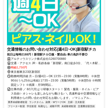
交通情報のお問い合わせ対応|週4日~OK|新宿駅チカ
祝日は毎時2188円！新宿駅チカ◎服・髪自由♪車の免許不要◎
アルティウスリンク株式会社/1260700880
交通・アクセス JR・私鉄各線「新宿駅」南口徒歩3分、「代々木駅」
徒歩8分、「新宿三丁目駅」徒歩7分 ★交通費実費支給※社内規定あ
時給1,750円
り
東京都東京23区新宿区
勤務時間詳細 月～日/週4日～OK 13:55～23:00（実働8時間） ※休憩
90分(うち25分は有給) 17:55～23:00（実働5時間） ※休憩5分 ※時間
固定シフト ※残業：月5時間以...
仕事内容 ／ 8/17(月)より研修スタート！ 髪色・服装・ネイル・ピア
ス自由✨ オシャレも楽しみながら働ける♪ ＼ 高速料金や交通情報など
利用者からの問い合わせ対応をお願いします。 ✅マニュアル...
業界未経験者歓迎
ランチタイム
副業・WワークOK
主婦・主夫歓迎
フリーター歓迎
学生歓迎
転勤なし
経験不問
未経験者歓迎
交通費全額支給