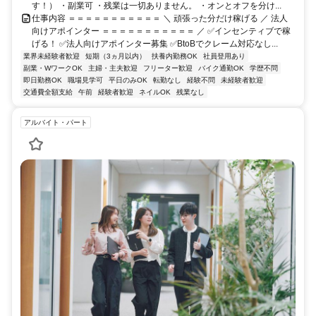
す！） ・副業可 ・残業は一切ありません。 ・オンとオフを分け...
仕事内容 ＝＝＝＝＝＝＝＝＝＝＝ ＼ 頑張った分だけ稼げる ／ 法人
向けアポインター ＝＝＝＝＝＝＝＝＝＝＝ ／ ✅インセンティブで稼
げる！ ✅法人向けアポインター募集 ✅BtoBでクレーム対応なし...
業界未経験者歓迎
短期（3ヵ月以内）
扶養内勤務OK
社員登用あり
副業・WワークOK
主婦・主夫歓迎
フリーター歓迎
バイク通勤OK
学歴不問
即日勤務OK
職場見学可
平日のみOK
転勤なし
経験不問
未経験者歓迎
交通費全額支給
午前
経験者歓迎
ネイルOK
残業なし
アルバイト・パート