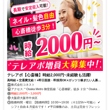
テレアポ【心斎橋】時給2,000円~未経験も活躍!
高時給＋交通費支給！⭐️即日面接・即採用OK⭐️ガッツリ稼ぎたい人募
集！
株式会社コネスト
アクセス: * Osaka Metro 御堂筋線「心斎橋駅」徒歩 ２分 * Osaka
Metro 堺筋線「長堀橋駅」徒歩 ４分
時給2,000円～3,000円
大阪府大阪市中央区
勤務時間・曜日: 【勤務時間】10:00〜19:00 （※1日5h〜可能♪） ✔︎
シフト自由 & 月提出です！ ✔︎平日稼働のみ、土日は完全リフレッシ