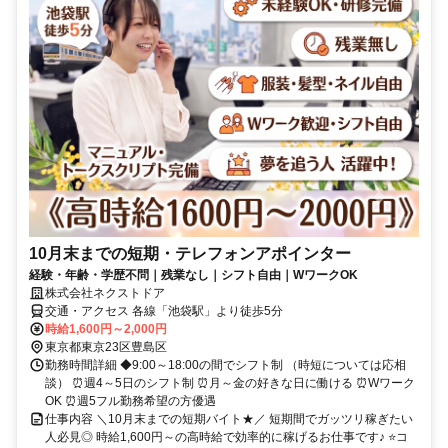
10月末までの短期・テレフォンアポインター
経験・年齢・学歴不問｜残業なし｜シフト自由｜WワークOK
株式会社ネクストドア
交通・アクセス 各線「池袋駅」より徒歩5分
時給1,600円～2,000円
東京都東京23区豊島区
勤務時間詳細 ◆9:00～18:00の間でシフト制 （時短については応相
談） ⏰週4～5日のシフト制 ⏰月～金の好きな日に働ける ⏰Wワーク
OK ⏰週5フル勤務希望の方優遇
仕事内容 ＼10月末までの短期バイト★／ 短期間でガッツリ稼ぎたい
人必見◎ 時給1,600円～の高時給で効率的に稼げるお仕事です♪ ⭐コ