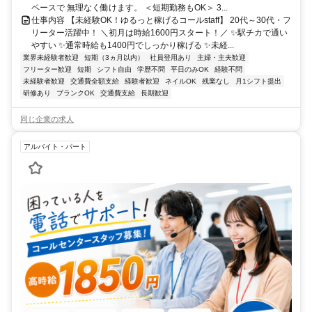
ペースで 無理なく働けます。 ＜短期勤務もOK＞ 3...
仕事内容 【未経験OK！ゆるっと稼げるコールstaff】 20代～30代・フ
リーター活躍中！ ＼初月は時給1600円スタート！／ ✨駅チカで通い
やすい ✨通常時給も1400円でしっかり稼げる ✨未経...
業界未経験者歓迎
短期（3ヵ月以内）
社員登用あり
主婦・主夫歓迎
フリーター歓迎
短期
シフト自由
学歴不問
平日のみOK
経験不問
未経験者歓迎
交通費全額支給
経験者歓迎
ネイルOK
残業なし
月1シフト提出
研修あり
ブランクOK
交通費支給
長期歓迎
同じ企業の求人
アルバイト・パート