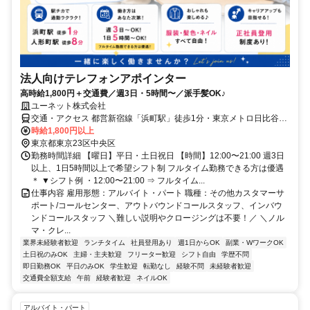
法人向けテレフォンアポインター
高時給1,800円＋交通費／週3日・5時間〜／派手髪OK♪
ユーネット株式会社
交通・アクセス 都営新宿線「浜町駅」徒歩1分・東京メトロ日比谷
線、都営浅草線「人形町駅」徒歩7分・東京メトロ半蔵門線「水天宮
時給1,800円以上
前駅」徒歩8分
東京都東京23区中央区
勤務時間詳細 【曜日】平日・土日祝日 【時間】12:00〜21:00 週3日
以上、1日5時間以上で希望シフト制 フルタイム勤務できる方は優遇
＊ ▼シフト例 ・12:00〜21:00 ⇒ フルタイム...
仕事内容 雇用形態：アルバイト・パート 職種：その他カスタマーサ
ポート/コールセンター、アウトバウンドコールスタッフ、インバウ
ンドコールスタッフ ＼難しい説明やクロージングは不要！／ ＼ノル
マ・クレ...
業界未経験者歓迎
ランチタイム
社員登用あり
週1日からOK
副業・WワークOK
土日祝のみOK
主婦・主夫歓迎
フリーター歓迎
シフト自由
学歴不問
即日勤務OK
平日のみOK
学生歓迎
転勤なし
経験不問
未経験者歓迎
交通費全額支給
午前
経験者歓迎
ネイルOK
アルバイト・パート