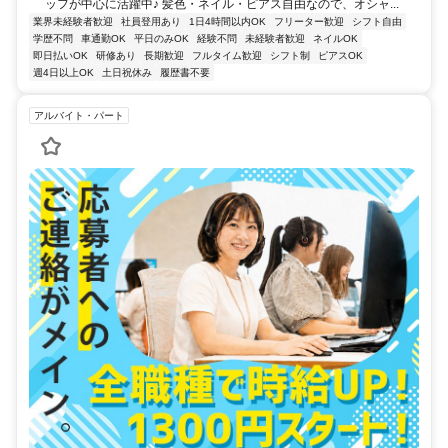
ッフが中心に活躍中♪ 髪色・ネイル・ピアス自由なので、オシャ...
業界未経験者歓迎
社員登用あり
1日4時間以内OK
フリーター歓迎
シフト自由
学歴不問
車通勤OK
平日のみOK
経験不問
未経験者歓迎
ネイルOK
即日払いOK
研修あり
長期歓迎
フルタイム歓迎
シフト制
ピアスOK
週4日以上OK
土日祝休み
履歴書不要
アルバイト・パート