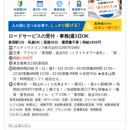
ロードサービスの受付・事務|週3日OK
新宿駅3分・私服OK｜面接30分・履歴書不要｜時給1850円
アルティウスリンク株式会社/1260701660
交通・アクセス 「新宿駅」徒歩3分（ミライナタワー改札）、「新宿
三丁目駅」徒歩2分 、「代々木駅」徒歩6分 ★交通費実費支給※社内
時給1,850円
規定あり★
東京都東京23区新宿区
勤務時間詳細 月～日／週3～5日 10:50～20:00/実働8時間 12:50～
22:00/実働8時間 13:50～22:00/実働7時間 ※休憩70分 ★基本は曜
日・時間固定シフト 組合せも...
仕事内容 - ✨朝はゆっくり出来ます✨ ✅週3日～・昼から勤務OK ✅高
時給1850円で効率よく稼げる！ ✅未経験歓迎◎丁寧な研修あり ✅服
装・髪色自由、ネイル・ピアスOK ✅「新宿駅」徒歩3分の好...
業界未経験者歓迎
副業・WワークOK
主婦・主夫歓迎
フリーター歓迎
シフト自由
転勤なし
経験不問
未経験者歓迎
交通費全額支給
午前
経験者歓迎
ネイルOK
夜間
研修あり
夕方
ブランクOK
交通費支給
長期歓迎
フルタイム歓迎
駅近5分以内
同じ企業の求人