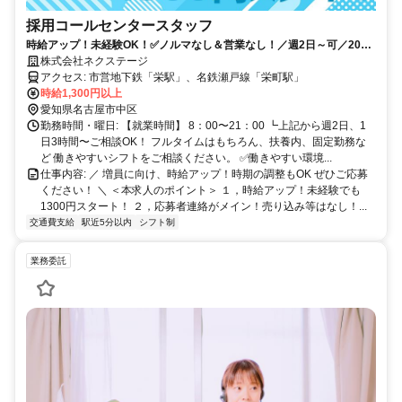
採用コールセンタースタッフ
時給アップ！未経験OK！✅ノルマなし＆営業なし！／週2日～可／20代
～30代活躍中の職場
株式会社ネクステージ
アクセス: 市営地下鉄「栄駅」、名鉄瀬戸線「栄町駅」
時給1,300円以上
愛知県名古屋市中区
勤務時間・曜日: 【就業時間】 8：00〜21：00 ┗上記から週2日、1
日3時間〜ご相談OK！ フルタイムはもちろん、扶養内、固定勤務な
ど 働きやすいシフトをご相談ください。 ✅働きやすい環境...
仕事内容: ／ 増員に向け、時給アップ！時期の調整もOK ぜひご応募
ください！ ＼ ＜本求人のポイント＞ １，時給アップ！未経験でも
1300円スタート！ ２，応募者連絡がメイン！売り込み等はなし！...
交通費支給
駅近5分以内
シフト制
業務委託