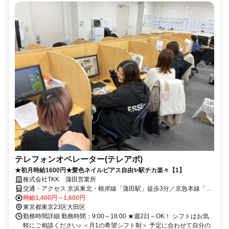
テレフォンオペレーター(テレアポ)
★初月時給1600円★髪色ネイルピアス自由✨駅チカ楽々【1】
株式会社TKK 蒲田営業所
交通・アクセス 京浜東北・根岸線「蒲田駅」徒歩3分／京急本線「京
急蒲田駅」徒歩7分
時給1,400円～1,600円
東京都東京23区大田区
勤務時間詳細 勤務時間：9:00～18:00 ★週2日～OK！ シフトはお気
軽にご相談ください♪ ＜月1の希望シフト制＞ 予定に合わせて自分の