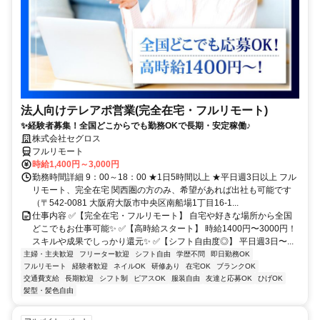
法人向けテレアポ営業(完全在宅・フルリモート)
✨経験者募集！全国どこからでも勤務OKで長期・安定稼働♪
株式会社セグロス
フルリモート
時給1,400円～3,000円
勤務時間詳細 9：00～18：00 ★1日5時間以上 ★平日週3日以上 フル
リモート、完全在宅 関西圏の方のみ、希望があれば出社も可能です
（〒542-0081 大阪府大阪市中央区南船場1丁目16-1...
仕事内容 ✅【完全在宅・フルリモート】 自宅や好きな場所から全国
どこでもお仕事可能✨ ✅【高時給スタート】 時給1400円〜3000円！
スキルや成果でしっかり還元✨ ✅【シフト自由度◎】 平日週3日〜...
主婦・主夫歓迎
フリーター歓迎
シフト自由
学歴不問
即日勤務OK
フルリモート
経験者歓迎
ネイルOK
研修あり
在宅OK
ブランクOK
交通費支給
長期歓迎
シフト制
ピアスOK
服装自由
友達と応募OK
ひげOK
髪型・髪色自由