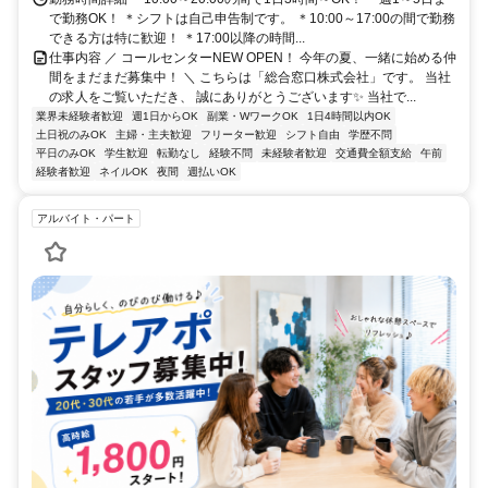
で勤務OK！ ＊シフトは自己申告制です。 ＊10:00～17:00の間で勤務
できる方は特に歓迎！ ＊17:00以降の時間...
仕事内容 ／ コールセンターNEW OPEN！ 今年の夏、一緒に始める仲
間をまだまだ募集中！ ＼ こちらは「総合窓口株式会社」です。 当社
の求人をご覧いただき、 誠にありがとうございます✨ 当社で...
業界未経験者歓迎
週1日からOK
副業・WワークOK
1日4時間以内OK
土日祝のみOK
主婦・主夫歓迎
フリーター歓迎
シフト自由
学歴不問
平日のみOK
学生歓迎
転勤なし
経験不問
未経験者歓迎
交通費全額支給
午前
経験者歓迎
ネイルOK
夜間
週払いOK
アルバイト・パート