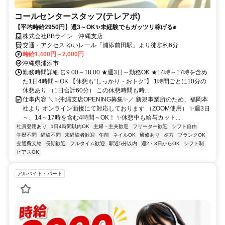
コールセンタースタッフ(テレアポ)
【平均時給2950円】週3～OK✨未経験でもガッツリ稼げる✊
株式会社BBライン 沖縄支店
交通・アクセス ゆいレール「浦添前田駅」より徒歩約6分
時給1,400円～2,000円
沖縄県浦添市
勤務時間詳細 ⏰9:00～18:00 ★週3日～勤務OK ★14時～17時を含め
た1日4時間～OK 【休憩も“しっかり・おトク”】 1時間ごとに10分の
休憩あり （1日合計60分） この休憩時間も時...
仕事内容 ＼✨沖縄支店OPENING募集✨／ 新規事業所のため、福岡本
社より オンライン面接にて対応しております （ZOOM使用） ✨週3日
～、14～17時を含む4時間～OK！ ✨休憩中も給与カット...
社員登用あり
1日4時間以内OK
主婦・主夫歓迎
フリーター歓迎
シフト自由
学歴不問
経験不問
未経験者歓迎
午前
ネイルOK
研修あり
夕方
ブランクOK
交通費支給
長期歓迎
フルタイム歓迎
駅近5分以内
週2・3日からOK
シフト制
ピアスOK
アルバイト・パート