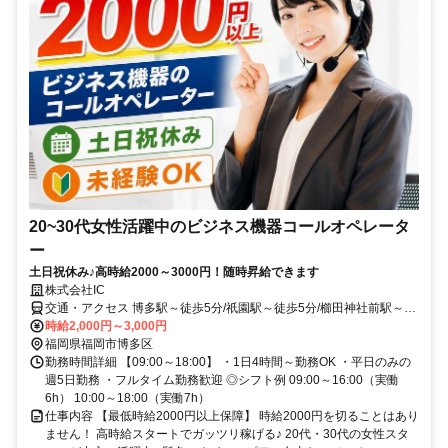
20~30代女性活躍中のビジネス機器コールオペレータ
ー
土日祝休み♪高時給2000～3000円！随時昇給できます
株式会社IC
交通・アクセス 博多駅～徒歩5分/祇園駅～徒歩5分/櫛田神社前駅～徒
歩8分/呉服町駅～徒歩12分
時給2,000円～3,000円
福岡県福岡市博多区
勤務時間詳細 【09:00～18:00】 ・1日4時間～勤務OK ・平日のみの
週5日勤務 ・フルタイム勤務歓迎 ◎シフト例 09:00～16:00（実働
6h） 10:00～18:00（実働7h）
仕事内容 【最低時給2000円以上保障】 時給2000円を切ることはあり
ません！ 高時給スタートでガッツリ稼げる♪ 20代・30代の女性スタ