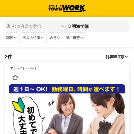
明海学院
職種
求人の特徴
給与
雇用形態
2件
関連度順
アルバイト・パート