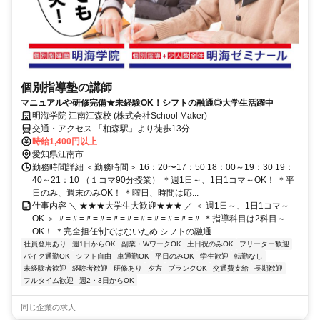
個別指導塾の講師
マニュアルや研修完備★未経験OK！シフトの融通◎大学生活躍中
明海学院 江南江森校 (株式会社School Maker)
交通・アクセス 「柏森駅」より徒歩13分
時給1,400円以上
愛知県江南市
勤務時間詳細 ＜勤務時間＞ 16：20〜17：50 18：00～19：30 19：
40～21：10 （１コマ90分授業） ＊週1日～、1日1コマ～OK！ ＊平
日のみ、週末のみOK！ ＊曜日、時間は応...
仕事内容 ＼ ★★★大学生大歓迎★★★ ／ ＜ 週1日～、1日1コマ～
OK ＞ 〃=〃=〃=〃=〃=〃=〃=〃=〃=〃=〃 ＊指導科目は2科目～
OK！ ＊完全担任制ではないため シフトの融通...
社員登用あり
週1日からOK
副業・WワークOK
土日祝のみOK
フリーター歓迎
バイク通勤OK
シフト自由
車通勤OK
平日のみOK
学生歓迎
転勤なし
未経験者歓迎
経験者歓迎
研修あり
夕方
ブランクOK
交通費支給
長期歓迎
フルタイム歓迎
週2・3日からOK
同じ企業の求人