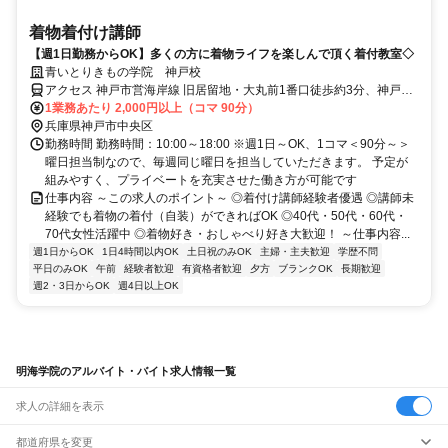
着物着付け講師
【週1日勤務からOK】多くの方に着物ライフを楽しんで頂く着付教室◇
青いとりきもの学院 神戸校
アクセス 神戸市営海岸線 旧居留地・大丸前1番口徒歩約3分、神戸高
速鉄道東西線 元町〔阪神線〕東出口徒歩約6分、阪神本線/阪神なんば
1業務あたり 2,000円以上（コマ 90分）
線 元町〔阪神線〕東出口徒歩約6分
兵庫県神戸市中央区
勤務時間 勤務時間：10:00～18:00 ※週1日～OK、1コマ＜90分～＞
曜日担当制なので、毎週同じ曜日を担当していただきます。 予定が
組みやすく、プライベートを充実させた働き方が可能です
仕事内容 ～この求人のポイント～ ◎着付け講師経験者優遇 ◎講師未
経験でも着物の着付（自装）ができればOK ◎40代・50代・60代・
70代女性活躍中 ◎着物好き・おしゃべり好き大歓迎！ ～仕事内容...
週1日からOK
1日4時間以内OK
土日祝のみOK
主婦・主夫歓迎
学歴不問
平日のみOK
午前
経験者歓迎
有資格者歓迎
夕方
ブランクOK
長期歓迎
週2・3日からOK
週4日以上OK
明海学院のアルバイト・バイト求人情報一覧
求人の詳細を表示
都道府県を変更