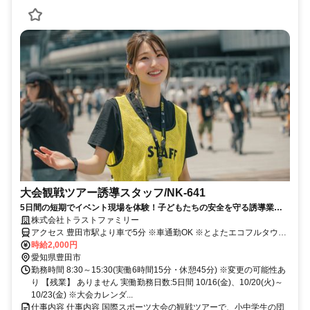
大会観戦ツアー誘導スタッフ/NK-641
5日間の短期でイベント現場を体験！子どもたちの安全を守る誘導業務
で達成感を味わえます。
株式会社トラストファミリー
アクセス 豊田市駅より車で5分 ※車通勤OK ※とよたエコフルタウン
跡地に駐車場あり
時給2,000円
愛知県豊田市
勤務時間 8:30～15:30(実働6時間15分・休憩45分) ※変更の可能性あ
り 【残業】 ありません 実働勤務日数:5日間 10/16(金)、10/20(火)～
10/23(金) ※大会カレンダ...
仕事内容 仕事内容 国際スポーツ大会の観戦ツアーで、小中学生の団