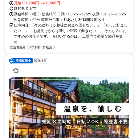
自動車道「関IC」より車で約10分 ・東海環状自動車道「富加関IC」
月給331,200円～401,500円
より車で約10分 【最寄り駅】 ・JR高山本線「坂祝駅」より車で約15
愛知県犬山市
分 ・JR高山本線「鵜沼駅」より車で約20分 ・名鉄犬山線「新鵜沼
勤務時間・曜日: 勤務時間 日勤：08:25～17:25 夜勤：20:25～05:25
駅」より車で約20分 【通勤圏の目安（一般道）】 ・坂祝町から約15
休憩時間：60分 時間外労働：月あたり30時間程度あり
～20分 ・鵜沼方面から約20分 ・美濃加茂市から約20～30分 ・可児
仕事内容: 「今の給料じゃ趣味にお金を回せない。」 「もっと貯金し
市西部から約25～35分 ・蘇原方面から約30分前後 ・那加方面から約
たい。」 「お盆明けからは新しい環境で働きたい。」 そんな方にお
35分前後 ※交通状況により所要時間は前後する場合があります。 各
すすめのお仕事です。 お願いするのは、 工場内で必要な部品を集
務原市や坂祝町、美濃加茂市など、近隣エリアから通勤しているスタ
め...
ッフも在籍しています。
交通費支給
シフト制
昇給あり
派遣社員