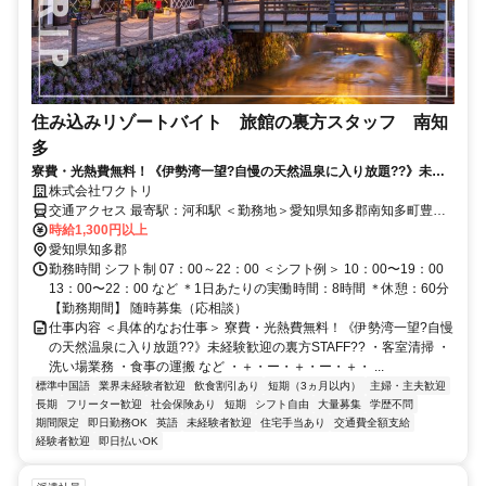
住み込みリゾートバイト 旅館の裏方スタッフ 南知
多
寮費・光熱費無料！《伊勢湾一望?自慢の天然温泉に入り放題??》未経
験歓迎の裏方STAFF??
株式会社ワクトリ
交通アクセス 最寄駅：河和駅 ＜勤務地＞愛知県知多郡南知多町豊浜
字廻間17-18★寮完備・赴任交通費支給！ 【名古屋方面より】 電車で
時給1,300円以上
名鉄名古屋駅⇒河和駅（約50分） 河和駅より無料送迎バスで約20分
愛知県知多郡
※ご自宅からの通勤も相談OK！住み込みを希望されない場合もお気
勤務時間 シフト制 07：00～22：00 ＜シフト例＞ 10：00〜19：00
軽にご相談ください。
13：00〜22：00 など ＊1日あたりの実働時間：8時間 ＊休憩：60分
【勤務期間】 随時募集（応相談）
仕事内容 ＜具体的なお仕事＞ 寮費・光熱費無料！《伊勢湾一望?自慢
の天然温泉に入り放題??》未経験歓迎の裏方STAFF?? ・客室清掃 ・
洗い場業務 ・食事の運搬 など ・＋・ー・＋・ー・＋・ ...
標準中国語
業界未経験者歓迎
飲食割引あり
短期（3ヵ月以内）
主婦・主夫歓迎
長期
フリーター歓迎
社会保険あり
短期
シフト自由
大量募集
学歴不問
期間限定
即日勤務OK
英語
未経験者歓迎
住宅手当あり
交通費全額支給
経験者歓迎
即日払いOK