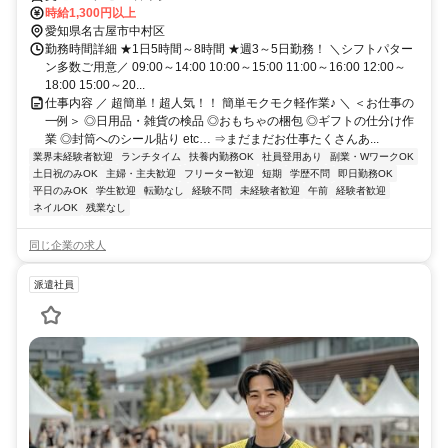
時給1,300円以上
愛知県名古屋市中村区
勤務時間詳細 ★1日5時間～8時間 ★週3～5日勤務！ ＼シフトパター
ン多数ご用意／ 09:00～14:00 10:00～15:00 11:00～16:00 12:00～
18:00 15:00～20...
仕事内容 ／ 超簡単！超人気！！ 簡単モクモク軽作業♪ ＼ ＜お仕事の
一例＞ ◎日用品・雑貨の検品 ◎おもちゃの梱包 ◎ギフトの仕分け作
業 ◎封筒へのシール貼り etc… ⇒まだまだお仕事たくさんあ...
業界未経験者歓迎
ランチタイム
扶養内勤務OK
社員登用あり
副業・WワークOK
土日祝のみOK
主婦・主夫歓迎
フリーター歓迎
短期
学歴不問
即日勤務OK
平日のみOK
学生歓迎
転勤なし
経験不問
未経験者歓迎
午前
経験者歓迎
ネイルOK
残業なし
同じ企業の求人
派遣社員