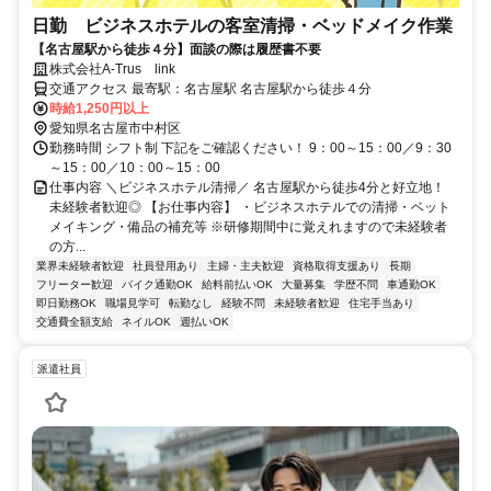
日勤 ビジネスホテルの客室清掃・ベッドメイク作業
【名古屋駅から徒歩４分】面談の際は履歴書不要
株式会社A-Trus link
交通アクセス 最寄駅：名古屋駅 名古屋駅から徒歩４分
時給1,250円以上
愛知県名古屋市中村区
勤務時間 シフト制 下記をご確認ください！ 9：00～15：00／9：30
～15：00／10：00～15：00
仕事内容 ＼ビジネスホテル清掃／ 名古屋駅から徒歩4分と好立地！
未経験者歓迎◎ 【お仕事内容】 ・ビジネスホテルでの清掃・ベット
メイキング・備品の補充等 ※研修期間中に覚えれますので未経験者
の方...
業界未経験者歓迎
社員登用あり
主婦・主夫歓迎
資格取得支援あり
長期
フリーター歓迎
バイク通勤OK
給料前払いOK
大量募集
学歴不問
車通勤OK
即日勤務OK
職場見学可
転勤なし
経験不問
未経験者歓迎
住宅手当あり
交通費全額支給
ネイルOK
週払いOK
派遣社員