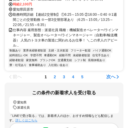
時給2,100円
愛知県田原市
勤務時間詳細 【連続2交替制】 ①6:25～15:05 ②16:00～0:40 ※1週
間ごとの交替勤務 ※一部3交替部署あり （6:25～15:05／13:25～
22:05／21:55～6:35）
仕事内容 雇用形態：派遣社員 職種：機械製造オペレーター/ラインマ
ネージャー、製造オペレーター/ラインマネージャー（自動車/輸送機
器） 人気のトヨタ車の製造に関われるお仕事！ ＼この求人のアピー
ル...
制服あり
業界未経験者歓迎
主婦・主夫歓迎
フリーター歓迎
バイク通勤OK
給料前払いOK
学歴不問
車通勤OK
経験不問
未経験者歓迎
住宅手当あり
経験者歓迎
家賃無料
ブランクOK
交通費支給
シフト制
長期休暇あり
寮・社宅あり
食事補助あり
入社祝い金あり
前へ
次へ
1
2
3
4
5
この条件の新着求人を受け取る
愛知県
派遣社員
「LINEで受け取る」では、新着求人のほか、おすすめ情報なども配信しま
す。
詳しくはこちら