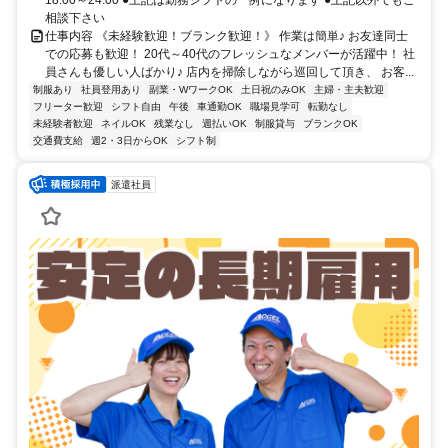
相談下さい
仕事内容 《未経験歓迎！ブランク歓迎！》 作業は簡単♪ お友達同士
での応募も歓迎！ 20代～40代のフレッシュなメンバーが活躍中！ 社
員さんも優しい人ばかり♪ 店内を掃除しながら巡回して頂き、 お客...
制服あり
社員登用あり
副業・WワークOK
土日祝のみOK
主婦・主夫歓迎
フリーター歓迎
シフト自由
午後
車通勤OK
職場見学可
転勤なし
未経験者歓迎
ネイルOK
残業なし
週払いOK
制服貸与
ブランクOK
交通費支給
週2・3日からOK
シフト制
派遣社員