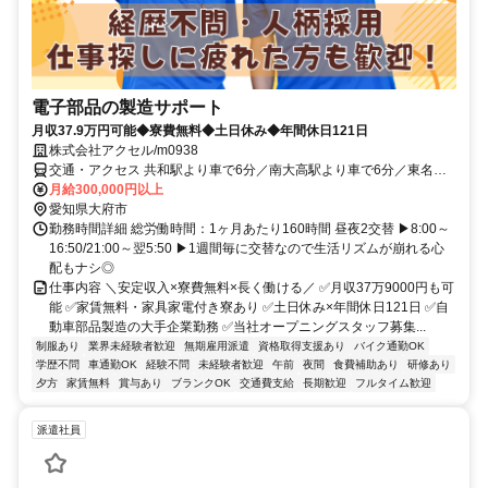
電子部品の製造サポート
月収37.9万円可能◆寮費無料◆土日休み◆年間休日121日
株式会社アクセル/m0938
交通・アクセス 共和駅より車で6分／南大高駅より車で6分／東名
「共和IC」降りてすぐ
月給300,000円以上
愛知県大府市
勤務時間詳細 総労働時間：1ヶ月あたり160時間 昼夜2交替 ▶8:00～
16:50/21:00～翌5:50 ▶1週間毎に交替なので生活リズムが崩れる心
配もナシ◎
仕事内容 ＼安定収入×寮費無料×長く働ける／ ✅月収37万9000円も可
能 ✅家賃無料・家具家電付き寮あり ✅土日休み×年間休日121日 ✅自
動車部品製造の大手企業勤務 ✅当社オープニングスタッフ募集...
制服あり
業界未経験者歓迎
無期雇用派遣
資格取得支援あり
バイク通勤OK
学歴不問
車通勤OK
経験不問
未経験者歓迎
午前
夜間
食費補助あり
研修あり
夕方
家賃無料
賞与あり
ブランクOK
交通費支給
長期歓迎
フルタイム歓迎
派遣社員