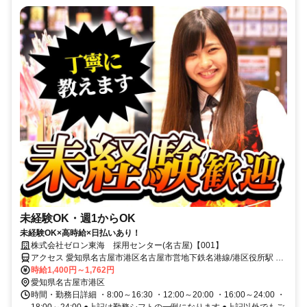
未経験OK・週1からOK
未経験OK×高時給×日払いあり！
株式会社ゼロン東海 採用センター(名古屋)【001】
アクセス 愛知県名古屋市港区名古屋市営地下鉄名港線/港区役所駅 名
古屋市営地下鉄名港線/築地口駅
時給1,400円～1,762円
愛知県名古屋市港区
時間・勤務日詳細 ・8:00～16:30 ・12:00～20:00 ・16:00～24:00 ・
18:00～24:00 ●上記は勤務シフトの一例になります ●上記以外でもご