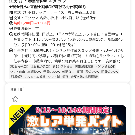
仕分け・検品作業スタッフ
★現金日払い可能★副業OK!稼げるお仕事(003)
株式会社ゼロテック・サービス 春日井市上田楽町
交通・アクセス 名鉄小牧線「小牧口」駅 徒歩35分
時給1,200円～1,500円
愛知県春日井市
勤務時間詳細 週1日以上、1日3.5時間以上 シフト自由・自己申告 ▼
募集シフト [1]18：30～翌3：30（休憩60分/日勤帯15分、夜勤帯45
分） [2]19：00～翌0：00（休憩15分/...
仕事内容 ＜未経験OK！カンタン軽作業スタッフ募集＞ 20～40代活
躍中｜短時間で効率よく稼げる♪ 送迎可能！！通勤もラクラク♪ ＜お
仕事内容＞ 冷蔵庫内で、簡単な軽作業をお任せします！ 具体的な...
週1日からOK
土日祝のみOK
週1シフト提出
無期雇用派遣
バイク通勤OK
シフト自由
車通勤OK
平日のみOK
転勤なし
夜間
週払いOK
即日払いOK
長期歓迎
フルタイム歓迎
シフト制
深夜
春夏冬休み期間限定
派遣社員