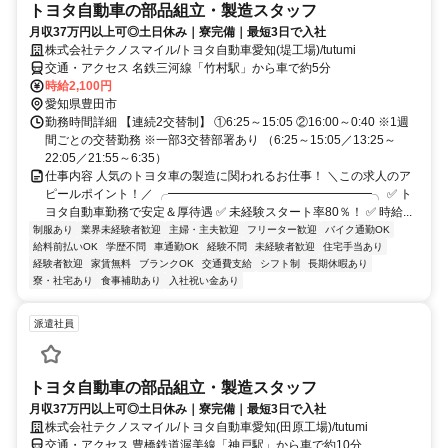
トヨタ自動車の部品組立・製造スタッフ
月収37万円以上可◎土日休み｜寮完備｜最短3日で入社
株式会社テクノスマイル/トヨタ自動車愛知(堤工場)/tutumi
交通・アクセス 名鉄三河線「竹村駅」から車で約5分
時給2,100円
愛知県豊田市
勤務時間詳細 【連続2交替制】 ①6:25～15:05 ②16:00～0:40 ※1週
間ごとの交替勤務 ※一部3交替部署あり （6:25～15:05／13:25～
22:05／21:55～6:35）
仕事内容 人気のトヨタ車の製造に関われるお仕事！ ＼この求人のア
ピールポイント！／ ╭━━━━━━━━━━━━━━━━━╮ ✅ ト
ヨタ自動車勤務で安定＆厚待遇 ✅ 未経験スタート率80％！ ✅ 時給...
制服あり
業界未経験者歓迎
主婦・主夫歓迎
フリーター歓迎
バイク通勤OK
給料前払いOK
学歴不問
車通勤OK
経験不問
未経験者歓迎
住宅手当あり
経験者歓迎
家賃無料
ブランクOK
交通費支給
シフト制
長期休暇あり
寮・社宅あり
食事補助あり
入社祝い金あり
派遣社員
トヨタ自動車の部品組立・製造スタッフ
月収37万円以上可◎土日休み｜寮完備｜最短3日で入社
株式会社テクノスマイル/トヨタ自動車愛知(田原工場)/tutumi
交通・アクセス 豊橋鉄道渥美線「神戸駅」から車で約10分