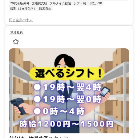
70代も応募可
交通費支給
フルタイム歓迎
シフト制
日払いOK
短期（1ヵ月以内）
服装自由
同じ企業の求人
派遣社員