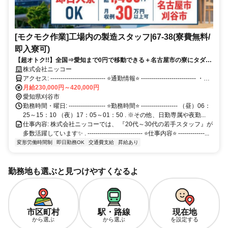
[モクモク作業]工場内の製造スタッフ|67-38(寮費無料/
即入寮可)
【超オトク!!】全国⇒愛知まで0円で移動できる＋名古屋市の寮にタダで
住める★引っ越し費用2万円補助！所持金なし＆携帯なしOK！
株式会社ニッコー
アクセス: --------------------------- ⭐通勤情報⭐ --------------------------- ・通
月給230,000円～420,000円
勤の方には交通費を支給します。 ・工場の駐車場を無料で利用OK .
愛知県刈谷市
勤務時間・曜日: ------------------ ⭐勤務時間⭐ ------------------ （昼）06：
25～15：10 （夜）17：05～01：50 . ※その他、日勤専属や夜勤...
仕事内容: 株式会社ニッコーでは、 『20代～30代の若手スタッフ』が
多数活躍しています✨ . --------------------------- ⭐仕事内容⭐ -------------...
変形労働時間制
即日勤務OK
交通費支給
昇給あり
勤務地も選ぶと見つけやすくなるよ
市区町村
駅・路線
現在地
から選ぶ
から選ぶ
を設定する