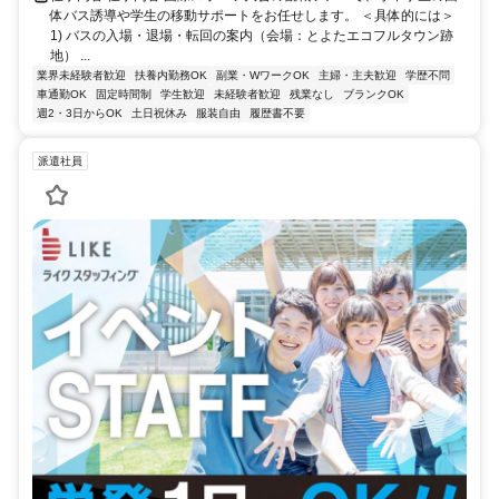
体バス誘導や学生の移動サポートをお任せします。 ＜具体的には＞
1) バスの入場・退場・転回の案内（会場：とよたエコフルタウン跡
地） ...
業界未経験者歓迎
扶養内勤務OK
副業・WワークOK
主婦・主夫歓迎
学歴不問
車通勤OK
固定時間制
学生歓迎
未経験者歓迎
残業なし
ブランクOK
週2・3日からOK
土日祝休み
服装自由
履歴書不要
派遣社員