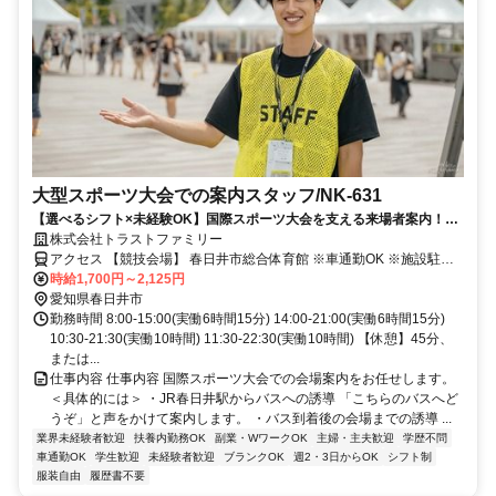
大型スポーツ大会での案内スタッフ/NK-631
【選べるシフト×未経験OK】国際スポーツ大会を支える来場者案内！仲
間と一緒に動くから心強い♪
株式会社トラストファミリー
アクセス 【競技会場】 春日井市総合体育館 ※車通勤OK ※施設駐車
場、またはコインパーキング利用（駐車場代規定支給）
時給1,700円～2,125円
愛知県春日井市
勤務時間 8:00-15:00(実働6時間15分) 14:00-21:00(実働6時間15分)
10:30-21:30(実働10時間) 11:30-22:30(実働10時間) 【休憩】45分、
または...
仕事内容 仕事内容 国際スポーツ大会での会場案内をお任せします。
＜具体的には＞ ・JR春日井駅からバスへの誘導 「こちらのバスへど
うぞ」と声をかけて案内します。 ・バス到着後の会場までの誘導 ...
業界未経験者歓迎
扶養内勤務OK
副業・WワークOK
主婦・主夫歓迎
学歴不問
車通勤OK
学生歓迎
未経験者歓迎
ブランクOK
週2・3日からOK
シフト制
服装自由
履歴書不要