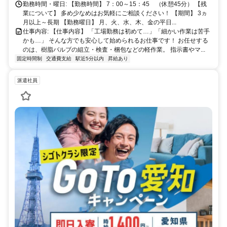
勤務時間・曜日: 【勤務時間】 7：00～15：45 （休憩45分） 【残
業について】 多め少なめはお気軽にご相談ください！ 【期間】 3ヵ
月以上～長期 【勤務曜日】 月、火、水、木、金の平日...
仕事内容: 【仕事内容】 「工場勤務は初めて…」「細かい作業は苦手
かも…」 そんな方でも安心して始められるお仕事です！ お任せする
のは、樹脂バルブの組立・検査・梱包などの軽作業。 指示書やマ...
固定時間制
交通費支給
駅近5分以内
昇給あり
派遣社員