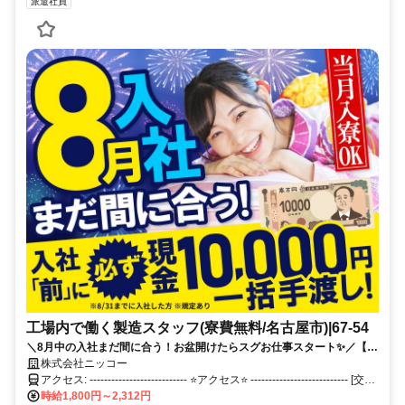
派遣社員
工場内で働く製造スタッフ(寮費無料/名古屋市)|67-54
＼8月中の入社まだ間に合う！お盆開けたらスグお仕事スタート✨／【8
月中の入社で必ず10,000円支給】《宿泊費・Wi-Fi・食事（朝夕）ぜ～ん
株式会社ニッコー
ぶ無料の待機寮あり◎》
アクセス: --------------------------- ⭐アクセス⭐ --------------------------- [交通
費支給あり] 通勤の方には交通費を支給します。 （※上限あり） . [工
時給1,800円～2,312円