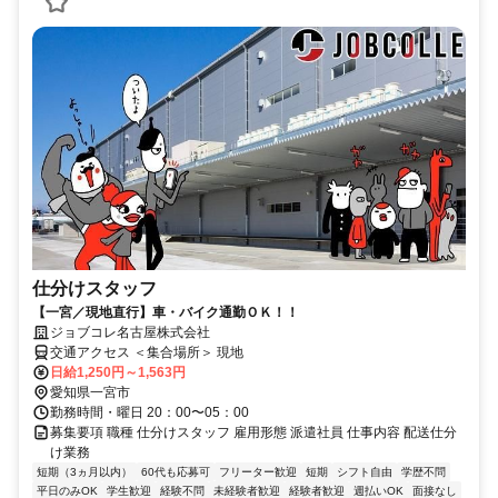
仕分けスタッフ
【一宮／現地直行】車・バイク通勤ＯＫ！！
ジョブコレ名古屋株式会社
交通アクセス ＜集合場所＞ 現地
日給1,250円～1,563円
愛知県一宮市
勤務時間・曜日 20：00〜05：00
募集要項 職種 仕分けスタッフ 雇用形態 派遣社員 仕事内容 配送仕分
け業務
短期（3ヵ月以内）
60代も応募可
フリーター歓迎
短期
シフト自由
学歴不問
平日のみOK
学生歓迎
経験不問
未経験者歓迎
経験者歓迎
週払いOK
面接なし