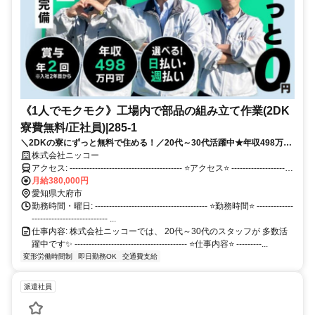
《1人でモクモク》工場内で部品の組み立て作業(2DK
寮費無料/正社員)|285-1
＼2DKの寮にずっと無料で住める！／20代～30代活躍中★年収498万円
可★賞与年2回支給★土日休み＆年間休日120日★学歴不問★
株式会社ニッコー
アクセス: ---------------------------------------- ⭐アクセス⭐ ----------------------
------------------ 【通勤方法】 自動車・バイク・自転車での通勤が可能
月給380,000円
です。 【アクセス】 JR東海道本線 大府駅から自動車で約9分で
愛知県大府市
す。 【工場内駐車場完備】 車通勤の方は無料で利用できます！ 【交
勤務時間・曜日: ---------------------------------------- ⭐勤務時間⭐ -------------
--------------------------- ...
通費支給】 通勤交通費を全額支給いたします。（※規定有） .
仕事内容: 株式会社ニッコーでは、 20代～30代のスタッフが 多数活
躍中です✨ ---------------------------------------- ⭐仕事内容⭐ ---------...
変形労働時間制
即日勤務OK
交通費支給
派遣社員