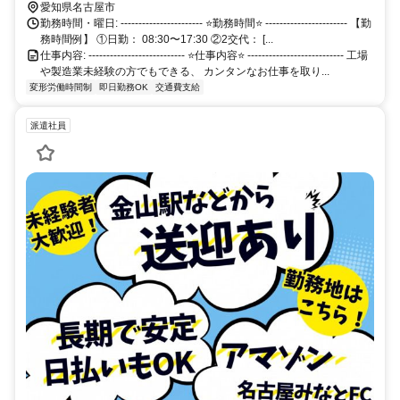
愛知県名古屋市
場の駐車場が無料] 車通勤の方はご利用下さい。 .
勤務時間・曜日: ----------------------- ⭐勤務時間⭐ ----------------------- 【勤
務時間例】 ①日勤： 08:30〜17:30 ②2交代： [...
仕事内容: --------------------------- ⭐仕事内容⭐ --------------------------- 工場
や製造業未経験の方でもできる、 カンタンなお仕事を取り...
変形労働時間制
即日勤務OK
交通費支給
派遣社員