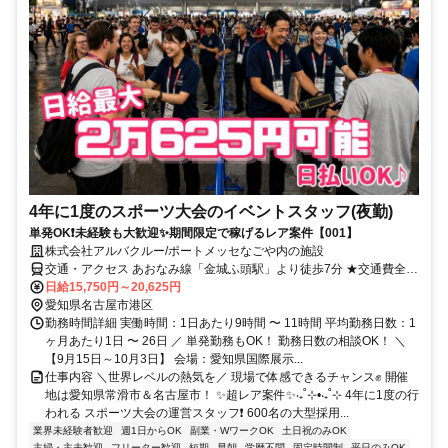
4年に1度のスポーツ大会のイベントスタッフ(夜勤)
単発OK❗未経験も大歓迎✨期間限定で稼げるレア案件【001】
株式会社アルバクルー/ポートメッセなごや内の施設
交通・アクセス あおなみ線「金城ふ頭駅」より徒歩7分 ★交通費全額
支給
日給15,750円～20,625円
愛知県名古屋市港区
勤務時間詳細 実働時間：1日あたり9時間 〜 11時間 平均勤務日数：1
ヶ月あたり1日 〜 26日 ／ 単発勤務もOK！ 勤務日数の相談OK！ ＼
【9月15日～10月3日】 会場：愛知県国際展示...
仕事内容 ＼世界レベルの熱気を／ 現場で体感できるチャンス✊ 開催
地は愛知県常滑市＆名古屋市！ ✨超レア案件✨‧₊˚⊹•‧₊˚⊹ 4年に1度の行
われる スポーツ大会の運営スタッフ❗ 600名の大型採用...
業界未経験者歓迎
週1日からOK
副業・WワークOK
土日祝のみOK
主婦・主夫歓迎
フリーター歓迎
短期
早朝
学歴不問
固定時間制
平日のみOK