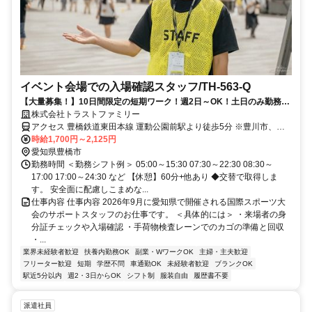
イベント会場での入場確認スタッフ/TH-563-Q
【大量募集！】10日間限定の短期ワーク！週2日～OK！土日のみ勤務も
歓迎！
株式会社トラストファミリー
アクセス 豊橋鉄道東田本線 運動公園前駅より徒歩5分 ※豊川市、蒲
郡市、田原市、湖西市より通勤多数
時給1,700円～2,125円
愛知県豊橋市
勤務時間 ＜勤務シフト例＞ 05:00～15:30 07:30～22:30 08:30～
17:00 17:00～24:30 など 【休憩】60分+他あり ◆交替で取得しま
す。 安全面に配慮しこまめな...
仕事内容 仕事内容 2026年9月に愛知県で開催される国際スポーツ大
会のサポートスタッフのお仕事です。 ＜具体的には＞ ・来場者の身
分証チェックや入場確認 ・手荷物検査レーンでのカゴの準備と回収
・...
業界未経験者歓迎
扶養内勤務OK
副業・WワークOK
主婦・主夫歓迎
フリーター歓迎
短期
学歴不問
車通勤OK
未経験者歓迎
ブランクOK
駅近5分以内
週2・3日からOK
シフト制
服装自由
履歴書不要
派遣社員