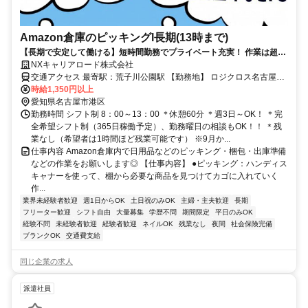
Amazon倉庫のピッキングl長期(13時まで)
【長期で安定して働ける】短時間勤務でプライベート充実！ 作業は超シ
ンプルだから未経験でも安心◎
NXキャリアロード株式会社
交通アクセス 最寄駅：荒子川公園駅 【勤務地】 ロジクロス名古屋み
なと 愛知県名古屋市港区品川町2丁目1番6 「荒子川公園駅」徒歩7分
時給1,350円以上
【面接地】 愛知県名古屋市中村区名駅南1-12-9 グランスクエア名駅
愛知県名古屋市港区
南7F 名古屋支店 ＊来社不要のWEB面接も実施中
勤務時間 シフト制 8：00～13：00 ＊休憩60分 ＊週3日～OK！ ＊完
全希望シフト制（365日稼働予定）、勤務曜日の相談もOK！！ ＊残
業なし（希望者は1時間ほど残業可能です） ※9月か...
仕事内容 Amazon倉庫内で日用品などのピッキング・梱包・出庫準備
などの作業をお願いします◎ 【仕事内容】 ●ピッキング：ハンディス
キャナーを使って、棚から必要な商品を見つけてカゴに入れていく
作...
業界未経験者歓迎
週1日からOK
土日祝のみOK
主婦・主夫歓迎
長期
フリーター歓迎
シフト自由
大量募集
学歴不問
期間限定
平日のみOK
経験不問
未経験者歓迎
経験者歓迎
ネイルOK
残業なし
夜間
社会保険完備
ブランクOK
交通費支給
同じ企業の求人
派遣社員