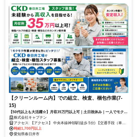
【クリーンルーム内】での組立、検査、梱包作業(7-
15)
【50代以上も大活躍☆】月収35万円以上可｜土日祝休み｜一人でモクモ
ク組立｜未経験歓迎
株式会社キャプテン
アクセス: 【アクセス】 中央本線神領駅(徒歩 5分) 【交通手段（車通
勤など）】 車通勤可、バイク通勤可、電車通勤可 ※2キロ圏内に住ん
時給1,700円以上
でいる人は車通勤不可です。
愛知県春日井市