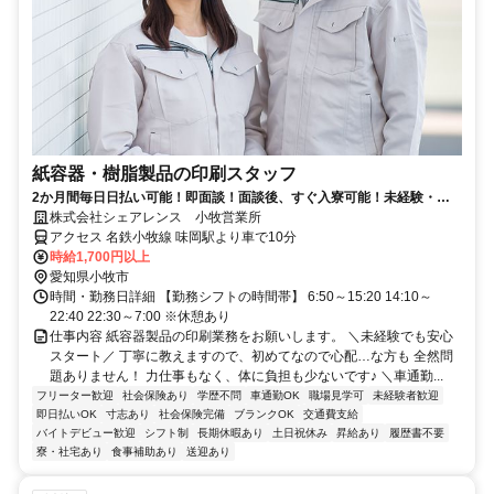
紙容器・樹脂製品の印刷スタッフ
2か月間毎日日払い可能！即面談！面談後、すぐ入寮可能！未経験・無
資格OK！年間休日120日！
株式会社シェアレンス 小牧営業所
アクセス 名鉄小牧線 味岡駅より車で10分
時給1,700円以上
愛知県小牧市
時間・勤務日詳細 【勤務シフトの時間帯】 6:50～15:20 14:10～
22:40 22:30～7:00 ※休憩あり
仕事内容 紙容器製品の印刷業務をお願いします。 ＼未経験でも安心
スタート／ 丁寧に教えますので、初めてなので心配…な方も 全然問
題ありません！ 力仕事もなく、体に負担も少ないです♪ ＼車通勤...
フリーター歓迎
社会保険あり
学歴不問
車通勤OK
職場見学可
未経験者歓迎
即日払いOK
寸志あり
社会保険完備
ブランクOK
交通費支給
バイトデビュー歓迎
シフト制
長期休暇あり
土日祝休み
昇給あり
履歴書不要
寮・社宅あり
食事補助あり
送迎あり