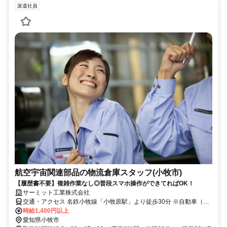
派遣社員
航空宇宙関連部品の物流倉庫スタッフ(小牧市)
【履歴書不要】複雑作業なし◎普段スマホ操作ができてればOK！
サーミット工業株式会社
交通・アクセス 名鉄小牧線「小牧原駅」より徒歩30分 ※自動車（台
数に限りあり）・バイク・自転車通勤OK / 名鉄 岩倉駅・布袋駅・小
時給1,400円以上
牧駅 JR 春日井駅・金山総合駅・高蔵寺駅から直行チャーターバスあ
愛知県小牧市