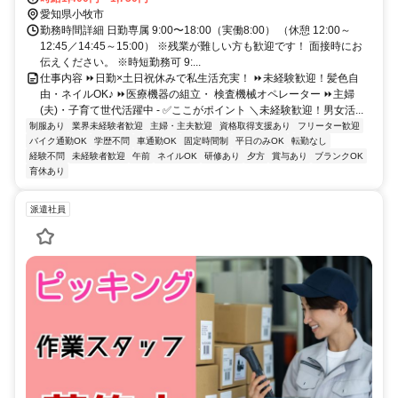
駅は居住地等を加味して会社が指定 ※定員が限られているため入社
愛知県小牧市
時期により難しい場合あり）
勤務時間詳細 日勤専属 9:00〜18:00（実働8:00） （休憩 12:00～
12:45／14:45～15:00） ※残業が難しい方も歓迎です！ 面接時にお
伝えください。 ※時短勤務可 9:...
仕事内容 ⏩日勤×土日祝休みで私生活充実！ ⏩未経験歓迎！髪色自
由・ネイルOK♪ ⏩医療機器の組立・ 検査機械オペレーター ⏩主婦
(夫)・子育て世代活躍中 - ✅ここがポイント ＼未経験歓迎！男女活...
制服あり
業界未経験者歓迎
主婦・主夫歓迎
資格取得支援あり
フリーター歓迎
バイク通勤OK
学歴不問
車通勤OK
固定時間制
平日のみOK
転勤なし
経験不問
未経験者歓迎
午前
ネイルOK
研修あり
夕方
賞与あり
ブランクOK
育休あり
派遣社員