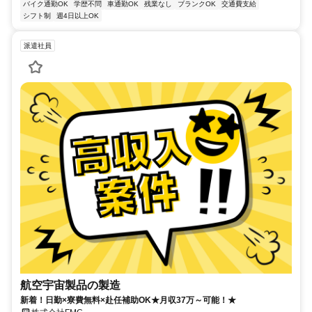
バイク通勤OK
学歴不問
車通勤OK
残業なし
ブランクOK
交通費支給
シフト制
週4日以上OK
派遣社員
航空宇宙製品の製造
新着！日勤×寮費無料×赴任補助OK★月収37万～可能！★