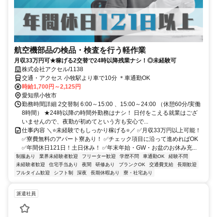
航空機部品の検品・検査を行う軽作業
月収33万円可★稼げる2交替で24時以降残業ナシ！◎未経験可
株式会社アクセル/1138
交通・アクセス 小牧駅より車で10分 ＊車通勤OK
時給1,700円～2,125円
愛知県小牧市
勤務時間詳細 2交替制 6:00～15:00 、15:00～24:00 （休憩60分/実働
8時間） ★24時以降の時間外勤務はナシ！ 日付をこえる就業はござ
いませんので、夜勤が初めてという方も安心で...
仕事内容 ＼⭐未経験でもしっかり稼げる⭐／ ✅月収33万円以上可能！
✅寮費無料のアパート寮あり！ ✅チェック項目に沿って進めればOK
✅年間休日121日！土日休み！ ✅年末年始・GW・お盆のお休み充...
制服あり
業界未経験者歓迎
フリーター歓迎
学歴不問
車通勤OK
経験不問
未経験者歓迎
住宅手当あり
夜間
研修あり
ブランクOK
交通費支給
長期歓迎
フルタイム歓迎
シフト制
深夜
長期休暇あり
寮・社宅あり
派遣社員