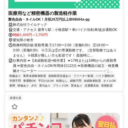
医療用など精密機器の製造軽作業
髪色自由・ネイルOK！月収29万円以上/B08b04a-gg
株式会社ウイルテック
交通・アクセス 最寄り駅：小牧原駅＊車/バイク/自転車/徒歩通勤OK
時給1,400円～1,750円
愛知県小牧市
勤務時間詳細 夜勤専属 ①17:00〜2:00（実働8:00） ②18:00〜
3:00（実働8:00） ※①又は②の専属勤務です。（交替勤務ではあり
ません） ※残業が難しい方も歓迎です！ 面接時に...
仕事内容 ⏩【未経験歓迎×軽作業】 ⏩17時または18時からの夜勤専
属 ⏩髪色自由・ネイルOK/年間休日122日 ⏩医療機器の組立・検査機
械オペレーター ――――――――――――――――――― ✅こ...
制服あり
業界未経験者歓迎
資格取得支援あり
フリーター歓迎
バイク通勤OK
学歴不問
車通勤OK
平日のみOK
転勤なし
経験不問
未経験者歓迎
ネイルOK
夜間
研修あり
夕方
賞与あり
ブランクOK
育休あり
交通費支給
長期歓迎
派遣社員