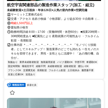
航空宇宙関連部品の製造作業スタッフ(加工・組立)
未経験歓迎⭐土日祝休・年休126日⭐人気の室内作業⭐空調完備
サーミット工業株式会社
交通・アクセス 名鉄小牧線「小牧原駅」より徒歩30分 ※自動車（台
数に限りあり）・バイク・自転車通勤OK / 名鉄 岩倉駅・布袋駅・小
時給1,500円以上
牧駅 JR 春日井駅・金山総合駅・高蔵寺駅から直行チャーターバスあ
愛知県小牧市
り
勤務時間詳細 8:00～17:00 （実働8時間・休憩60分） ■残業20時間～
30時間程度あり ■配属先により 夜勤就業の可能性あり ・フルタイム
歓迎 ・長期歓迎
仕事内容 ＊…＊…＊…＊…＊…＊…＊…＊…＊ 「モノづくり技能
者」としてスキルアップ！ 製造業界のどこでも誇れる 一生モノのス
キルを習得できます。 男性・女性ともに活躍中！ 「あの飛行機、自
分が...
制服あり
業界未経験者歓迎
無期雇用派遣
バイク通勤OK
学歴不問
車通勤OK
固定時間制
職場見学可
経験不問
未経験者歓迎
経験者歓迎
週払いOK
ブランクOK
交通費支給
長期歓迎
フルタイム歓迎
土日祝休み
履歴書不要
友達と応募OK
送迎あり
派遣社員