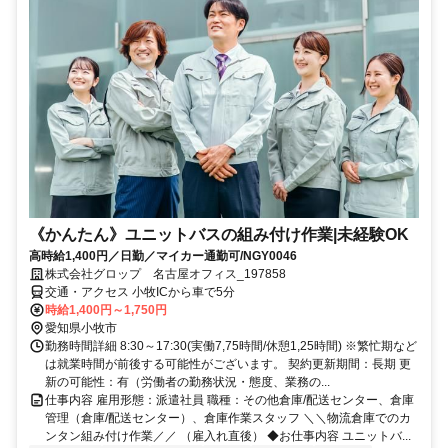
《かんたん》ユニットバスの組み付け作業|未経験OK
高時給1,400円／日勤／マイカー通勤可/NGY0046
株式会社グロップ 名古屋オフィス_197858
交通・アクセス 小牧ICから車で5分
時給1,400円～1,750円
愛知県小牧市
勤務時間詳細 8:30～17:30(実働7,75時間/休憩1,25時間) ※繁忙期など
は就業時間が前後する可能性がございます。 契約更新期間：長期 更
新の可能性：有（労働者の勤務状況・態度、業務の...
仕事内容 雇用形態：派遣社員 職種：その他倉庫/配送センター、倉庫
管理（倉庫/配送センター）、倉庫作業スタッフ ＼＼物流倉庫でのカ
ンタン組み付け作業／／ （雇入れ直後） ◆お仕事内容 ユニットバ...