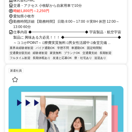
株式会社FMC
交通・アクセス 小牧駅から自家用車で10分
時給1,800円～2,250円
愛知県小牧市
勤務時間詳細 【勤務時間】 日勤 8:00～17:00 ※実8H 休憩 12:00～
13:00 60分
仕事内容 ◆━━━━━━━━━━━━━━━◆ 宇宙製品・航空宇宙
製品に 興味ある方必見！！！ ◆━━━━━━━━━━━━━━━◆
～ココがPOINT～ □寮費実質無料 □男女性活躍中 □食堂完備 ...
業界未経験者歓迎
バイク通勤OK
学歴不問
車通勤OK
固定時間制
交通費全額支給
経験者歓迎
家賃無料
ブランクOK
交通費支給
長期歓迎
フルタイム歓迎
長期休暇あり
友達と応募OK
寮・社宅あり
送迎あり
派遣社員