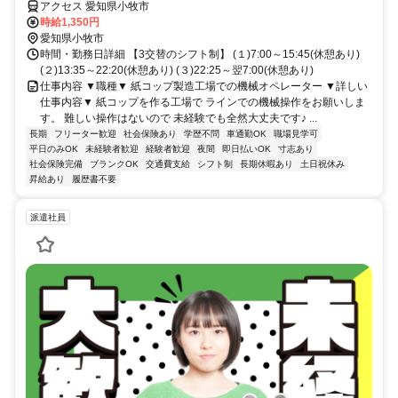
アクセス 愛知県小牧市
時給1,350円
愛知県小牧市
時間・勤務日詳細 【3交替のシフト制】 (１)7:00～15:45(休憩あり)
(２)13:35～22:20(休憩あり) (３)22:25～翌7:00(休憩あり)
仕事内容 ▼職種▼ 紙コップ製造工場での機械オペレーター ▼詳しい
仕事内容▼ 紙コップを作る工場で ラインでの機械操作をお願いしま
す。 難しい操作はないので 未経験でも全然大丈夫です♪ ...
長期
フリーター歓迎
社会保険あり
学歴不問
車通勤OK
職場見学可
平日のみOK
未経験者歓迎
経験者歓迎
夜間
即日払いOK
寸志あり
社会保険完備
ブランクOK
交通費支給
シフト制
長期休暇あり
土日祝休み
昇給あり
履歴書不要
派遣社員