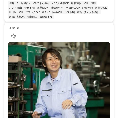
短期（3ヵ月以内）
60代も応募可
バイク通勤OK
給料前払いOK
短期
シフト自由
学歴不問
車通勤OK
職場見学可
平日のみOK
経験不問
週払いOK
即日払いOK
ブランクOK
週2・3日からOK
シフト制
短期（1ヵ月以内）
週4日以上OK
服装自由
履歴書不要
派遣社員