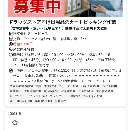
ドラッグストア向け日用品のカートピッキング作業
【女性活躍中・週3~・現場見学可】簡単作業で未経験も大歓迎！
株式会社スリーピース
交通・アクセス 名鉄犬山線「布袋駅」車：8分
時給1,310円
愛知県小牧市
勤務時間詳細 ①8：00～16：00（休憩：60分） ②8：30～16：
00（休憩：45分） ③9：00～16：00（休憩：45分） ※終了時間
15：00も相談可能です
仕事内容 ✅女性活躍中♪ ✅時給1310円！ ✅未経験歓迎！経験は問いま
せん。 是非お気軽にご応募ください。 ＝＝＝＝＝＝＝＝＝＝＝＝＝
＝＝＝＝＝ *＜具体的には…＞* 物流倉庫にてドラッグストアに...
業界未経験者歓迎
主婦・主夫歓迎
フリーター歓迎
バイク通勤OK
シフト自由
車通勤OK
即日勤務OK
固定時間制
職場見学可
平日のみOK
未経験者歓迎
即日払いOK
月1シフト提出
ブランクOK
長期歓迎
フルタイム歓迎
週2・3日からOK
週4日以上OK
服装自由
派遣社員