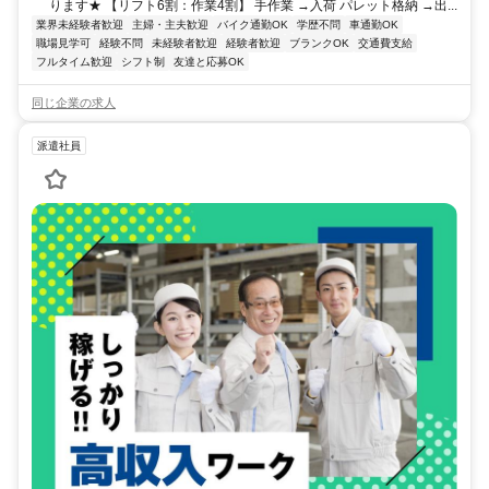
ります★ 【リフト6割：作業4割】 手作業 →入荷 パレット格納 →出...
業界未経験者歓迎
主婦・主夫歓迎
バイク通勤OK
学歴不問
車通勤OK
職場見学可
経験不問
未経験者歓迎
経験者歓迎
ブランクOK
交通費支給
フルタイム歓迎
シフト制
友達と応募OK
同じ企業の求人
派遣社員