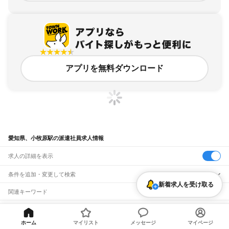
アプリを無料ダウンロード
愛知県、小牧原駅の派遣社員求人情報
求人の詳細を表示
条件を追加・変更して検索
新着求人を受け取る
市区町村を追加・変更
関連キーワード
完全在宅ワーク 全国
シール貼り 在宅
現在地周辺
ガチャガチャ
犬カフェ
愛知県
駅を追加・変更
バイトTOP
愛知県
小牧市
小牧原駅
派遣社員の求人
愛知県
すべて
名古屋市
すべて
ホーム
マイリスト
メッセージ
マイページ
職種を追加・変更
JR中央本線(名古屋～塩尻)