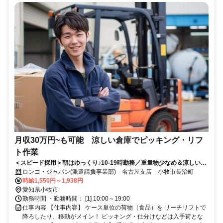
月収30万円~も可能 涼しい倉庫でピッキング・リフ
ト作業
＜スピード採用＞朝はゆっくり♪10-19時勤務／重量物少なめ＆涼しい倉
庫★／土日祝出れる方優遇
ロンコ・ジャパン(派遣請負事業部) 名古屋支店 小牧市長治町
時給1,550円～1,938円
愛知県小牧市
勤務時間 ・勤務時間： [1] 10:00～19:00
仕事内容 【仕事内容】 ケース単位の荷物（食品）を リーチリフトで
降ろしたり、移動がメイン！ ピッキング・仕分けなどは入手荷とな