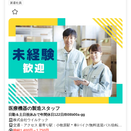
派遣社員
医療機器の製造スタッフ
日勤＆土日祝休みで年間休日122日/B08b00a-gg
株式会社ウイルテック
交通・アクセス 最寄り駅：小牧原駅＊車/バイク/無料送迎バス/自転
車/徒歩通勤OK＊高蔵寺駅又は春日井駅より無料送迎バスあり※乗車
時給1,400円～1,750円