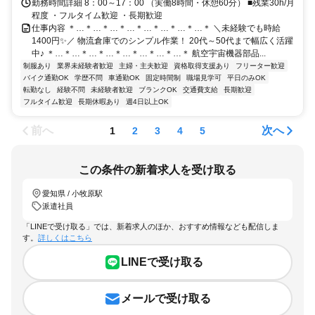
り
勤務時間詳細 8：00～17：00 （実働8時間・休憩60分） ■残業30h/月
程度 ・フルタイム歓迎 ・長期歓迎
仕事内容 ＊…＊…＊…＊…＊…＊…＊…＊…＊ ＼未経験でも時給
1400円✨／ 物流倉庫でのシンプル作業！ 20代～50代まで幅広く活躍
中♪ ＊…＊…＊…＊…＊…＊…＊…＊…＊ 航空宇宙機器部品...
制服あり
業界未経験者歓迎
主婦・主夫歓迎
資格取得支援あり
フリーター歓迎
バイク通勤OK
学歴不問
車通勤OK
固定時間制
職場見学可
平日のみOK
転勤なし
経験不問
未経験者歓迎
ブランクOK
交通費支給
長期歓迎
フルタイム歓迎
長期休暇あり
週4日以上OK
前へ
次へ
1
2
3
4
5
この条件の新着求人を受け取る
愛知県 / 小牧原駅
派遣社員
「LINEで受け取る」では、新着求人のほか、おすすめ情報なども配信しま
す。
詳しくはこちら
LINEで受け取る
メールで受け取る