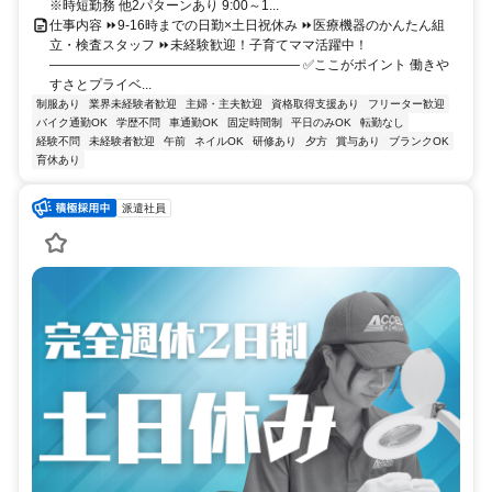
※時短勤務 他2パターンあり 9:00～1...
仕事内容 ⏩9‐16時までの日勤×土日祝休み ⏩医療機器のかんたん組
立・検査スタッフ ⏩未経験歓迎！子育てママ活躍中！
――――――――――――――――――― ✅ここがポイント 働きや
すさとプライベ...
制服あり
業界未経験者歓迎
主婦・主夫歓迎
資格取得支援あり
フリーター歓迎
バイク通勤OK
学歴不問
車通勤OK
固定時間制
平日のみOK
転勤なし
経験不問
未経験者歓迎
午前
ネイルOK
研修あり
夕方
賞与あり
ブランクOK
育休あり
派遣社員