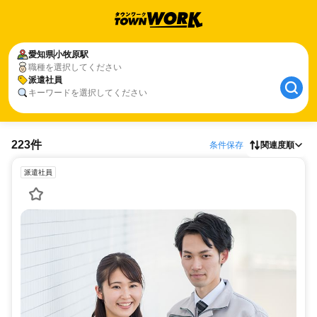
愛知県
小牧原駅
職種を選択してください
派遣社員
キーワードを選択してください
223件
条件保存
関連度順
派遣社員