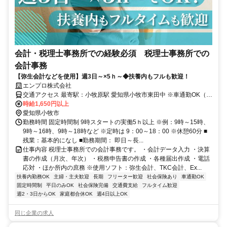
会計・税理士事務所での経験必須 税理士事務所での
会計事務
【弥生会計などを使用】週3日～×5ｈ～◆扶養内もフルも歓迎！
エンプロ株式会社
交通アクセス 最寄駅：小牧原駅 愛知県小牧市東田中 ※車通勤OK（P
無料） 名鉄小牧線「小牧原駅・徒歩12分」 名鉄犬山線「布袋駅・車
時給1,650円以上
17分」 名鉄各線「犬山駅・車22分」 ＪＲ中央本線・城北線「勝川
愛知県小牧市
駅・車23分」 ＪＲ中央本線・愛知環状鉄道「高蔵寺駅・車24分」
勤務時間 固定時間制 9時スタートの実働5ｈ以上 ※例：9時～15時、
9時～16時、9時～18時など ※定時は 9：00～18：00 ※休憩60分 ■
残業：基本的になし ■勤務期間： 即日～長...
仕事内容 税理士事務所での会計事務です。 ・会計データ入力 ・決算
書の作成（月次、年次） ・税務申告書の作成 ・各種届出作成 ・電話
応対 ・ほか所内の庶務 ※使用ソフト：弥生会計、TKC会計、Ex...
扶養内勤務OK
主婦・主夫歓迎
長期
フリーター歓迎
社会保険あり
車通勤OK
固定時間制
平日のみOK
社会保険完備
交通費支給
フルタイム歓迎
週2・3日からOK
家庭都合休OK
週4日以上OK
同じ企業の求人