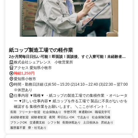
紙コップ製造工場での軽作業
2か月間毎日日払い可能！即面談！面談後、すぐ入寮可能！未経験者歓
迎！車通勤OK◎土日祝休み◎
株式会社シェアレンス 小牧営業所
アクセス 愛知県小牧市
時給1,250円
愛知県小牧市
時間・勤務日詳細 (1)6:50～15:20 (2)14:10～22:40 (3)22:30～翌7:00
※休憩あり
仕事内容 ▼職種▼ ・紙コップの製造工場での集積作業 ・オペレータ
ー ▼詳しい仕事内容▼ 紙コップを作る工場で 製品に不良がないかを
確認する 集積作業をお願いします。 ＼ここがポイント！...
長期
フリーター歓迎
社会保険あり
学歴不問
車通勤OK
職場見学可
未経験者歓迎
経験者歓迎
夜間
即日払いOK
寸志あり
社会保険完備
ブランクOK
交通費支給
シフト制
長期休暇あり
土日祝休み
昇給あり
履歴書不要
寮・社宅あり