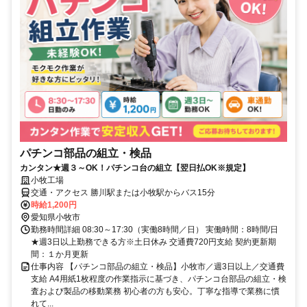
パチンコ部品の組立・検品
カンタン★週３～OK！パチンコ台の組立【翌日払OK※規定】
小牧工場
交通・アクセス 勝川駅または小牧駅からバス15分
時給1,200円
愛知県小牧市
勤務時間詳細 08:30～17:30（実働8時間／日） 実働時間：8時間/日
★週3日以上勤務できる方※土日休み 交通費720円支給 契約更新期
間：１か月更新
仕事内容 【パチンコ部品の組立・検品】小牧市／週3日以上／交通費
支給 A4用紙1枚程度の作業指示に基づき、パチンコ台部品の組立・検
査および製品の移動業務 初心者の方も安心。丁寧な指導で業務に慣
れて...