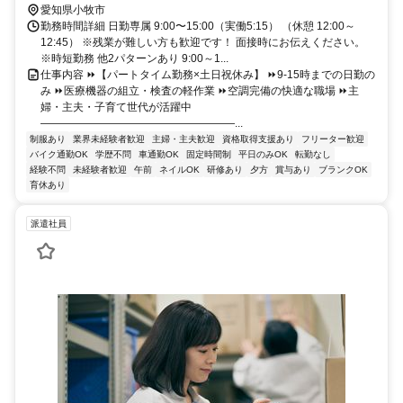
愛知県小牧市
勤務時間詳細 日勤専属 9:00〜15:00（実働5:15） （休憩 12:00～
12:45） ※残業が難しい方も歓迎です！ 面接時にお伝えください。
※時短勤務 他2パターンあり 9:00～1...
仕事内容 ⏩【パートタイム勤務×土日祝休み】 ⏩9‐15時までの日勤の
み ⏩医療機器の組立・検査の軽作業 ⏩空調完備の快適な職場 ⏩主
婦・主夫・子育て世代が活躍中
――――――――――――――――――...
制服あり
業界未経験者歓迎
主婦・主夫歓迎
資格取得支援あり
フリーター歓迎
バイク通勤OK
学歴不問
車通勤OK
固定時間制
平日のみOK
転勤なし
経験不問
未経験者歓迎
午前
ネイルOK
研修あり
夕方
賞与あり
ブランクOK
育休あり
派遣社員