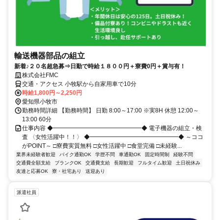
輸送機器部品の組立
新着♪２０名超急募⇒日勤で時給１８００円＋寮費0円＋賞与有！
株式会社FMC
交通・アクセス 小牧駅から自家用車で10分
時給1,800円～2,250円
愛知県小牧市
勤務時間詳細 【勤務時間】 日勤 8:00～17:00 ※実8H 休憩 12:00～
13:00 60分
仕事内容 ◆━━━━━━━━━━━━━━━◆ 電子機器の組立・検
査 〈女性活躍中！！〉 ◆━━━━━━━━━━━━━━━◆ ～ココ
がPOINT～ □寮費実質無料 □女性活躍中 □食堂完備 □未経験...
業界未経験者歓迎
バイク通勤OK
学歴不問
車通勤OK
固定時間制
経験不問
交通費全額支給
ブランクOK
交通費支給
長期歓迎
フルタイム歓迎
土日祝休み
友達と応募OK
寮・社宅あり
送迎あり
派遣社員