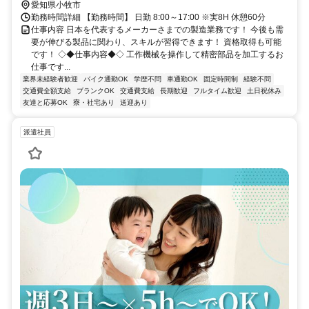
愛知県小牧市
勤務時間詳細 【勤務時間】 日勤 8:00～17:00 ※実8H 休憩60分
仕事内容 日本を代表するメーカーさまでの製造業務です！ 今後も需
要が伸びる製品に関わり、スキルが習得できます！ 資格取得も可能
です！ ◇◆仕事内容◆◇ 工作機械を操作して精密部品を加工するお
仕事です...
業界未経験者歓迎
バイク通勤OK
学歴不問
車通勤OK
固定時間制
経験不問
交通費全額支給
ブランクOK
交通費支給
長期歓迎
フルタイム歓迎
土日祝休み
友達と応募OK
寮・社宅あり
送迎あり
派遣社員