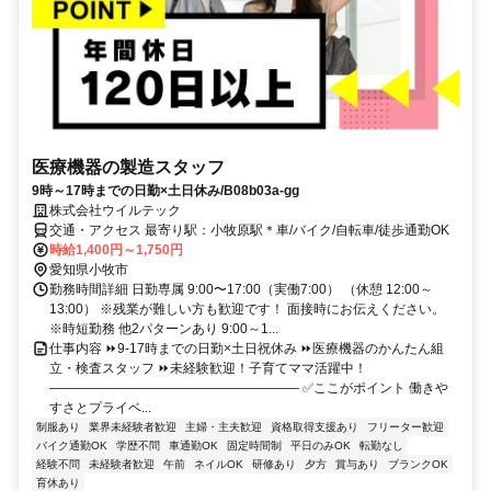
医療機器の製造スタッフ
9時～17時までの日勤×土日休み/B08b03a-gg
株式会社ウイルテック
交通・アクセス 最寄り駅：小牧原駅＊車/バイク/自転車/徒歩通勤OK
時給1,400円～1,750円
愛知県小牧市
勤務時間詳細 日勤専属 9:00〜17:00（実働7:00） （休憩 12:00～
13:00） ※残業が難しい方も歓迎です！ 面接時にお伝えください。
※時短勤務 他2パターンあり 9:00～1...
仕事内容 ⏩9‐17時までの日勤×土日祝休み ⏩医療機器のかんたん組
立・検査スタッフ ⏩未経験歓迎！子育てママ活躍中！
――――――――――――――――――― ✅ここがポイント 働きや
すさとプライベ...
制服あり
業界未経験者歓迎
主婦・主夫歓迎
資格取得支援あり
フリーター歓迎
バイク通勤OK
学歴不問
車通勤OK
固定時間制
平日のみOK
転勤なし
経験不問
未経験者歓迎
午前
ネイルOK
研修あり
夕方
賞与あり
ブランクOK
育休あり