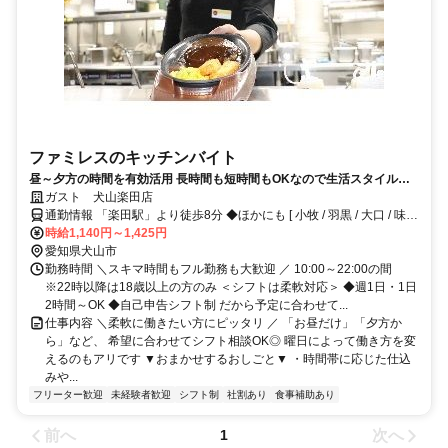
ファミレスのキッチンバイト
昼～夕方の時間を有効活用 長時間も短時間もOKなので生活スタイルに
合わせやすい キッチンバイト未経験者も大歓迎◎食事補助や交通費など
ガスト 犬山楽田店
待遇も充実
通勤情報 「楽田駅」より徒歩8分 ◆ほかにも [ 小牧 / 羽黒 / 大口 / 味岡
] からも車で5～20分程度!!※自転車 / 車 / バイク通勤OK
時給1,140円～1,425円
愛知県犬山市
勤務時間 ＼スキマ時間もフル勤務も大歓迎 ／ 10:00～22:00の間
※22時以降は18歳以上の方のみ ＜シフトは柔軟対応＞ ◆週1日・1日
2時間～OK ◆自己申告シフト制 だから予定に合わせて...
仕事内容 ＼柔軟に働きたい方にピッタリ ／ 「お昼だけ」「夕方か
ら」など、 希望に合わせてシフト相談OK◎ 曜日によって働き方を変
えるのもアリです ▼おまかせするおしごと▼ ・時間帯に応じた仕込
みや...
フリーター歓迎
未経験者歓迎
シフト制
社割あり
食事補助あり
前へ
次へ
1