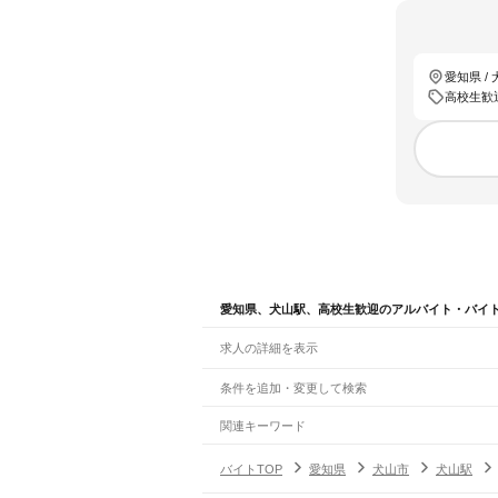
愛知県 /
高校生歓
愛知県、犬山駅、高校生歓迎のアルバイト・バイ
求人の詳細を表示
条件を追加・変更して検索
市区町村を追加・変更
関連キーワード
完全在宅ワーク 全国
シール貼り 在宅
現在地周
愛知県
駅を追加・変更
バイトTOP
愛知県
犬山市
犬山駅
愛知県
すべて
名古屋市
すべて