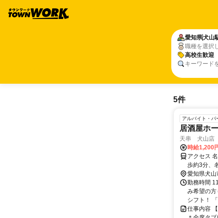
愛知県
犬山
職種を選択
高校生歓迎
キーワード
5件
アルバイト・パ
居酒屋ホー
天串 犬山店
時給1,20
アクセス 
歩約3分、
愛知県犬山
勤務時間 11
み希望の方
シフト！ 「授
仕事内容 
＊全席タブ