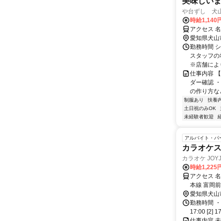
美味しい
や台ずし 犬
時給1,14
アクセス 
愛知県犬山
勤務時間 
スタッフの
※店舗により
仕事内容 
ダー確認 
の作り方など
制服あり
扶養
土日祝のみOK
未経験者歓迎
アルバイト・パ
カラオケ
カラオケ JO
時給1,22
アクセス 
本線 富岡
口徒歩約2
愛知県犬山
勤務時間 ・
17:00 [2
仕事内容 