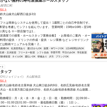
まかない無料の寿司居酒屋ホールスタッフ
山駅西口町
0円以上
名鉄犬山線犬山駅西口徒歩3分
市
シフトは簡単なシステムを使用して提出！ 1週間ごとの自己申告制です。
希望を考慮してシフトを組んでいます。 営業時間：15時or16時～翌1時
異なる ※一部店舗では1...
【居酒屋での接客・ホールスタッフ業務全般】 ・お客様のご案内 ・オー
・料理の提供 ・ドリンクの作成・提供 ・レジ業務 など レジやドリンク
は動画マニュアルを完備！ 2...
内勤務OK
社員登用あり
週1日からOK
副業・WワークOK
1日4時間以内OK
主婦・主夫歓迎
フリーター歓迎
シフト自由
学歴不問
平日のみOK
学生歓迎
経験者歓迎
ネイルOK
週払いOK
研修あり
夕方
ブランクOK
ート
スタッフ
YJOY(ジョイジョイ) 犬山駅南店
5円以上
名鉄犬山線/名鉄名古屋本線 犬山東口徒歩約9分、名鉄広見線/名鉄名古屋
前犬山・名古屋方面口徒歩約20分、名鉄犬山線/名鉄各務原線 犬山遊園東
4分
市
勤務曜日：月・火・水・木・金・土・日・祝 ・勤務時間： [1] 09:00～
] 17:00～01:00 [3] 01:00～09:00 ・最低勤務日数（週）：1日 シ...
未経験でも安心！ 簡単な作業からスタートし、先輩がしっかりサポート