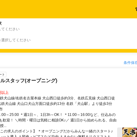
駅
してください
を選択してください
条件保
ート
ルスタッフ(オープニング)
0円以上
名鉄犬山線/名鉄名古屋本線 犬山西口徒歩約3分、名鉄広見線 犬山西口徒
名鉄犬山線 犬山口犬山方面口徒歩約13分 名鉄「犬山駅」より徒歩3分
市
:00～25:00 ＊週1日～、1日3h～OK！ ＊11:00～16:00など、仕込みの
も歓迎！ ＼時間・曜日は気軽に相談OK♪／ 週1日から始められる、自由
...
【この求人のポイント】 ＊オープニングだからみんな一緒のスタート♪
レット導入 ＊髪色・ピアスなど自由 ＊まかない無料＆リクエストも