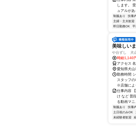
します。 
ュアルがあ
制服あり
扶養
主婦・主夫歓迎
即日勤務OK
平
美味しい
や台ずし 犬
時給1,14
アクセス 
愛知県犬山
勤務時間 
スタッフの
※店舗により
仕事内容 
け など 
る動画マニュ
制服あり
扶養
土日祝のみOK
未経験者歓迎