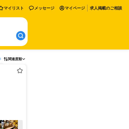
マイリスト
メッセージ
マイページ
求人掲載のご相談
存
関連度順