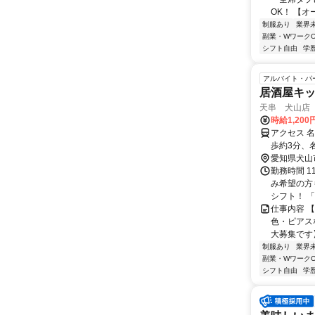
OK！ 【オ
制服あり
業界
副業・WワークO
シフト自由
学
アルバイト・パ
居酒屋キッ
天串 犬山店
時給1,20
アクセス 
歩約3分、
愛知県犬山
勤務時間 11
み希望の方
シフト！ 「授
仕事内容 
色・ピアス
大募集です】
制服あり
業界
副業・WワークO
シフト自由
学