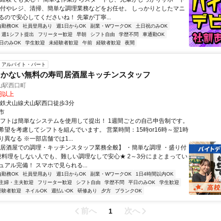
受付やレジ、清掃、簡単な調理業務などをお任せ。 しっかりとしたマニ
るので安心してくださいね！ 先輩が丁寧...
内勤務OK
社員登用あり
週1日からOK
副業・WワークOK
土日祝のみOK
週1シフト提出
フリーター歓迎
早朝
シフト自由
学歴不問
車通勤OK
日のみOK
学生歓迎
未経験者歓迎
午前
経験者歓迎
夜間
アルバイト・パート
まかない無料の寿司居酒屋キッチンスタッフ
山駅西口町
0円以上
名鉄犬山線犬山駅西口徒歩3分
市
シフトは簡単なシステムを使用して提出！ 1週間ごとの自己申告制です。
希望を考慮してシフトを組んでいます。 営業時間：15時or16時～翌1時
異なる ※一部店舗では1...
【居酒屋での調理・キッチンスタッフ業務全般】 ・簡単な調理 ・盛り付
普段料理をしない人でも、難しい調理なしで安心★ 2～3分にまとまってい
アル完備！ スマホで見られる...
内勤務OK
社員登用あり
週1日からOK
副業・WワークOK
1日4時間以内OK
主婦・主夫歓迎
フリーター歓迎
シフト自由
学歴不問
平日のみOK
学生歓迎
経験者歓迎
ネイルOK
週払いOK
研修あり
夕方
ブランクOK
前へ
次へ
1