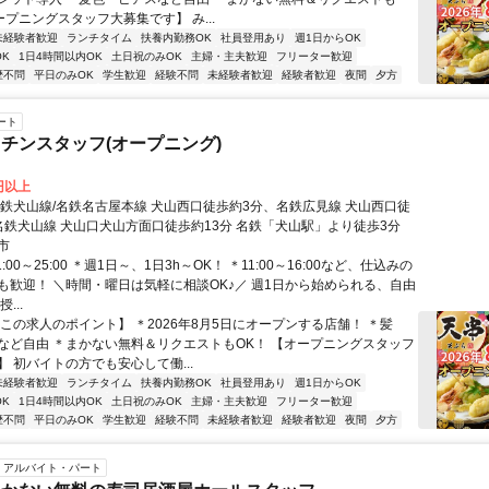
ープニングスタッフ大募集です】 み...
未経験者歓迎
ランチタイム
扶養内勤務OK
社員登用あり
週1日からOK
K
1日4時間以内OK
土日祝のみOK
主婦・主夫歓迎
フリーター歓迎
歴不問
平日のみOK
学生歓迎
経験不問
未経験者歓迎
経験者歓迎
夜間
夕方
ート
チンスタッフ(オープニング)
0円以上
名鉄犬山線/名鉄名古屋本線 犬山西口徒歩約3分、名鉄広見線 犬山西口徒
名鉄犬山線 犬山口犬山方面口徒歩約13分 名鉄「犬山駅」より徒歩3分
市
:00～25:00 ＊週1日～、1日3h～OK！ ＊11:00～16:00など、仕込みの
も歓迎！ ＼時間・曜日は気軽に相談OK♪／ 週1日から始められる、自由
...
【この求人のポイント】 ＊2026年8月5日にオープンする店舗！ ＊髪
など自由 ＊まかない無料＆リクエストもOK！ 【オープニングスタッフ
 初バイトの方でも安心して働...
未経験者歓迎
ランチタイム
扶養内勤務OK
社員登用あり
週1日からOK
K
1日4時間以内OK
土日祝のみOK
主婦・主夫歓迎
フリーター歓迎
歴不問
平日のみOK
学生歓迎
経験不問
未経験者歓迎
経験者歓迎
夜間
夕方
アルバイト・パート