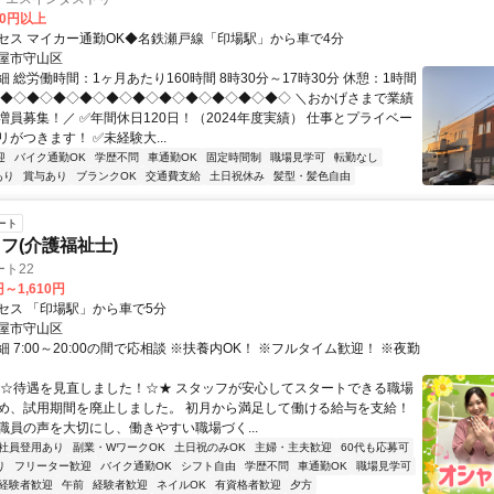
00円以上
セス マイカー通勤OK◆名鉄瀬戸線「印場駅」から車で4分
屋市守山区
 総労働時間：1ヶ月あたり160時間 8時30分～17時30分 休憩：1時間
◇◆◇◆◇◆◇◆◇◆◇◆◇◆◇◆◇◆◇◆◇◆◇ ＼おかげさまで業績
増員募集！／ ✅年間休日120日！（2024年度実績） 仕事とプライベー
がつきます！ ✅未経験大...
迎
バイク通勤OK
学歴不問
車通勤OK
固定時間制
職場見学可
転勤なし
あり
賞与あり
ブランクOK
交通費支給
土日祝休み
髪型・髪色自由
ート
フ(介護福祉士)
ト22
円～1,610円
セス 「印場駅」から車で5分
屋市守山区
 7:00～20:00の間で応相談 ※扶養内OK！ ※フルタイム歓迎！ ※夜勤
★☆待遇を見直しました！☆★ スタッフが安心してスタートできる職場
め、試用期間を廃止しました。 初月から満足して働ける給与を支給！
職員の声を大切にし、働きやすい職場づく...
社員登用あり
副業・WワークOK
土日祝のみOK
主婦・主夫歓迎
60代も応募可
り
フリーター歓迎
バイク通勤OK
シフト自由
学歴不問
車通勤OK
職場見学可
経験者歓迎
午前
経験者歓迎
ネイルOK
有資格者歓迎
夕方