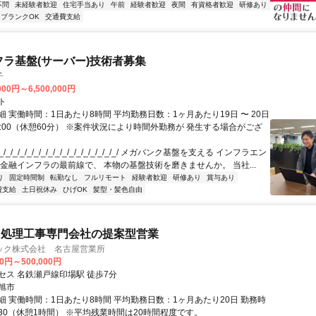
不問
未経験者歓迎
住宅手当あり
午前
経験者歓迎
夜間
有資格者歓迎
研修あり
ブランクOK
交通費支給
フラ基盤(サーバー)技術者募集
子
000円～6,500,000円
ト
 実働時間：1日あたり8時間 平均勤務日数：1ヶ月あたり19日 〜 20日
18:00（休憩60分） ※案件状況により時間外勤務が 発生する場合がござ
/_/_/_/_/_/_/_/_/_/_/_/_/_/_/_/_/ メガバンク基盤を支える インフラエン
 金融インフラの最前線で、 本物の基盤技術を磨きませんか。 当社...
り
固定時間制
転勤なし
フルリモート
経験者歓迎
研修あり
賞与あり
費支給
土日祝休み
ひげOK
髪型・髪色自由
ト処理工事専門会社の提案型営業
ック株式会社 名古屋営業所
00円～500,000円
セス 名鉄瀬戸線印場駅 徒歩7分
旭市
細 実働時間：1日あたり8時間 平均勤務日数：1ヶ月あたり20日 勤務時
17:30（休憩1時間） ※平均残業時間は20時間程度です。