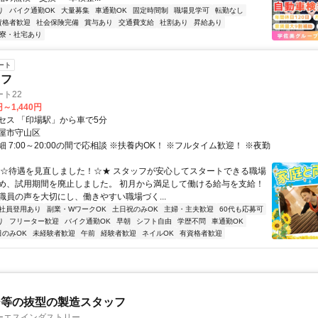
り
バイク通勤OK
大量募集
車通勤OK
固定時間制
職場見学可
転勤なし
資格者歓迎
社会保険完備
賞与あり
交通費支給
社割あり
昇給あり
寮・社宅あり
ート
ッフ
ト22
円～1,440円
セス 「印場駅」から車で5分
屋市守山区
 7:00～20:00の間で応相談 ※扶養内OK！ ※フルタイム歓迎！ ※夜勤
★☆待遇を見直しました！☆★ スタッフが安心してスタートできる職場
め、試用期間を廃止しました。 初月から満足して働ける給与を支給！
職員の声を大切にし、働きやすい職場づく...
社員登用あり
副業・WワークOK
土日祝のみOK
主婦・主夫歓迎
60代も応募可
り
フリーター歓迎
バイク通勤OK
早朝
シフト自由
学歴不問
車通勤OK
日のみOK
未経験者歓迎
午前
経験者歓迎
ネイルOK
有資格者歓迎
ジ等の抜型の製造スタッフ
ーエスインダストリー