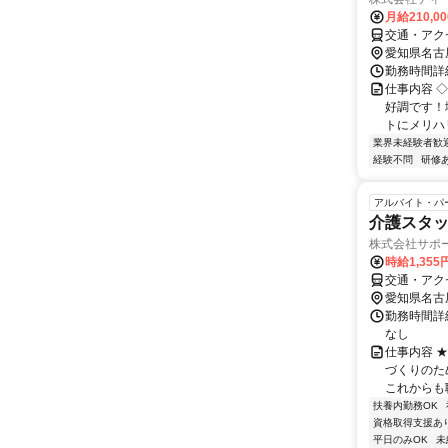
月給210,0
交通・アク
愛知県名古
勤務時間詳細
仕事内容 
好調です！
トにメリハリ
業界未経験者歓
経験不問
研修
アルバイト・パ
介護スタッ
株式会社サポー
時給1,355
交通・アク
愛知県名古
勤務時間詳細
なし
仕事内容 
づくりのた
これからも
扶養内勤務OK
資格取得支援あ
平日のみOK
未