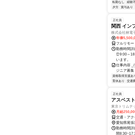
転勤なし
経験
夕方
賞与あり
正社員
関西 イン
株式会社林電
年俸5,500,
フルリモー
勤務時間詳細
⏰9:00～
います。
仕事内容 _/_
ジニア募集
資格取得支援あ
育休あり
交通
正社員
アスベス
東京トリムテ
月給250,0
交通・アク
愛知県尾張
勤務時間詳
間8:30~