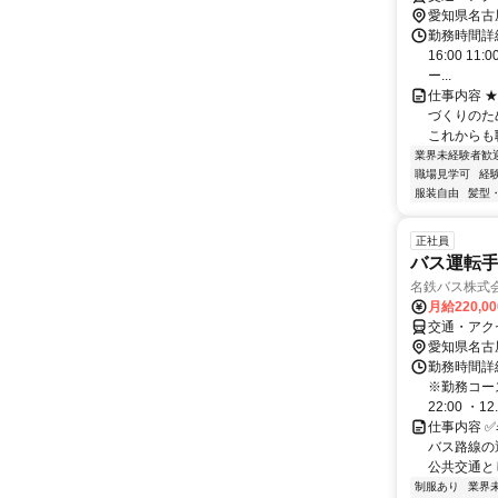
愛知県名古
勤務時間詳細
16:00 1
ー...
仕事内容 
づくりのた
これからも
業界未経験者歓
職場見学可
経
服装自由
髪型
正社員
バス運転手
名鉄バス株式
月給220,0
交通・アク
愛知県名古
勤務時間詳細
※勤務コース
22:00 ・12.
仕事内容 
バス路線の
公共交通と
制服あり
業界