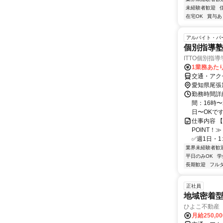
未経験者歓迎
在宅OK
賞与あ
アルバイト・パ
個別指導
ITTO個別指
1業務あたり 
交通・アク
愛知県尾張
勤務時間詳細
間：16時〜
日〜OKです！
仕事内容 
POINT
✅週1日・1コ
業界未経験者歓
平日のみOK
学
長期歓迎
フル
正社員
地域密着型
ひよこ不動産
月給250,0