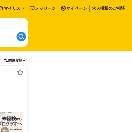
マイリスト
メッセージ
マイページ
求人掲載のご相談
存
関連度順