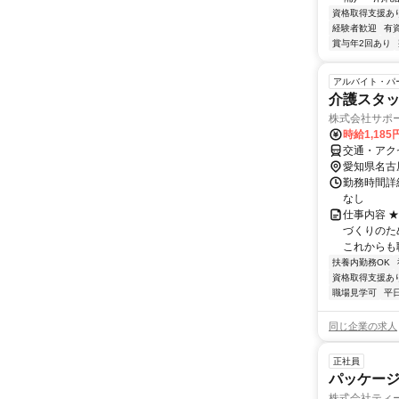
資格取得支援あ
経験者歓迎
有
賞与年2回あり
アルバイト・パ
介護スタ
株式会社サポー
時給1,185
交通・アク
愛知県名古
勤務時間詳細
なし
仕事内容 
づくりのた
これからも
扶養内勤務OK
資格取得支援あ
職場見学可
平
同じ企業の求人
正社員
パッケー
株式会社ティ