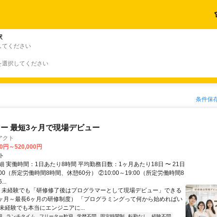
駅
してください
を選択してください
条件保
ー 最短3ヶ月で現場デビュー
アクト
00円～520,000円
ト
 実働時間：1日あたり8時間 平均勤務日数：1ヶ月あたり18日 〜 21日
18:00（所定労働時間8時間、休憩60分） ②10:00～19:00（所定労働時間8
..
＼ 未経験でも「研修修了後はプログラマーとして現場デビュー」できる
1ヶ月～最長6ヶ月の研修制度） 「プログラミングって何から始めればい
T未経験でも本当にエンジニアに...
迎
ランチタイム
フリーター歓迎
学歴不問
固定時間制
転勤なし
経験不問