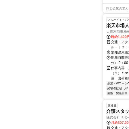
同じ企業の求人
アルバイト・パ
楽天市場人
大喜利商事株
時給1,400
交通・アク
ルート２：
愛知県尾張
勤務時間詳細 
分） 9：00
仕事内容 
（２） SNS
注・出荷処理 
副業・WワークO
経験者歓迎
月
髪型・髪色自由
正社員
介護スタ
株式会社サポー
月給307,0
交通・アク