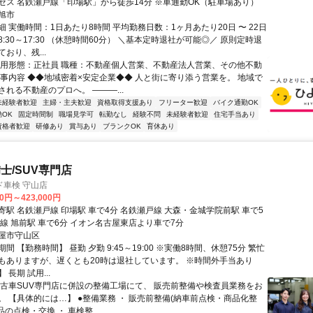
セス 名鉄瀬戸線「印場駅」から徒歩14分 ※車通勤OK（駐車場あり）
旭市
 実働時間：1日あたり8時間 平均勤務日数：1ヶ月あたり20日 〜 22日
:30～17:30 （休憩時間60分） ＼基本定時退社が可能◎／ 原則定時退
おり、残...
雇用形態：正社員 職種：不動産個人営業、不動産法人営業、その他不動
仕事内容 ◆◆地域密着×安定企業◆◆ 人と街に寄り添う営業を。 地域で
れる不動産のプロへ。 ―――...
未経験者歓迎
主婦・主夫歓迎
資格取得支援あり
フリーター歓迎
バイク通勤OK
OK
固定時間制
職場見学可
転勤なし
経験不問
未経験者歓迎
住宅手当あり
資格者歓迎
研修あり
賞与あり
ブランクOK
育休あり
士/SUV専門店
ド車検 守山店
00円～423,000円
駅 名鉄瀬戸線 印場駅 車で4分 名鉄瀬戸線 大森・金城学院前駅 車で5
戸線 旭前駅 車で6分 イオン名古屋東店より車で7分
屋市守山区
間 【勤務時間】 昼勤 夕勤 9:45～19:00 ※実働8時間、休憩75分 繁忙
もありますが、遅くとも20時は退社しています。 ※時間外手当あり
長期 試用...
中古車SUV専門店に併設の整備工場にて、 販売前整備や検査員業務をお
。 【具体的には…】 ●整備業務 ・ 販売前整備(納車前点検・商品化整
品の点検・交換 ・ 車検整...