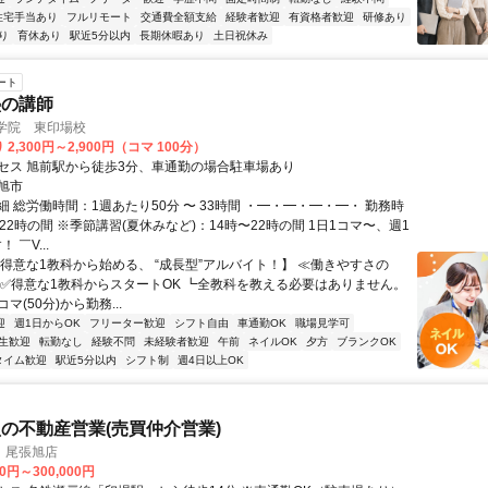
住宅手当あり
フルリモート
交通費全額支給
経験者歓迎
有資格者歓迎
研修あり
り
育休あり
駅近5分以内
長期休暇あり
土日祝休み
ート
塾の講師
導学院 東印場校
2,300円～2,900円（コマ 100分）
セス 旭前駅から徒歩3分、車通勤の場合駐車場あり
旭市
 総労働時間：1週あたり50分 〜 33時間 ・━・━・━・━・ 勤務時
22時の間 ※季節講習(夏休みなど)：14時〜22時の間 1日1コマ〜、週1
 ￣V...
【得意な1教科から始める、 “成長型”アルバイト！】 ≪働きやすさの
！≫ ✅得意な1教科からスタートOK ┗全教科を教える必要はありません。
マ(50分)から勤務...
迎
週1日からOK
フリーター歓迎
シフト自由
車通勤OK
職場見学可
生歓迎
転勤なし
経験不問
未経験者歓迎
午前
ネイルOK
夕方
ブランクOK
タイム歓迎
駅近5分以内
シフト制
週4日以上OK
の不動産営業(売買仲介営業)
 尾張旭店
00円～300,000円