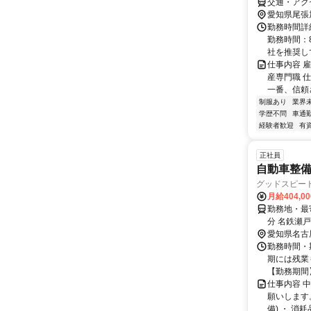
交通・アク
愛知県尾張
勤務時間詳細
勤務時間：8
社を推奨して
仕事内容 
産専門職 
一番、信頼さ
制服あり
業界
学歴不問
車通勤
経験者歓迎
有
正社員
自動車整備
グッドスピー
月給404,0
勤務地・最寄
分 名鉄瀬
愛知県名古
勤務時間・期
期には残業
【勤務期間】 
仕事内容 
願いします
備) ・ 消耗