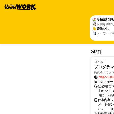
愛知県
印場
職種を選択
転勤なし
キーワード
242件
正社員
プログラマ
株式会社ネオ
月給270,0
フルリモー
勤務時間詳細
①9:00~
時間、休憩6.
仕事内容 
／ （最短
い？」 「I
業界未経験者歓