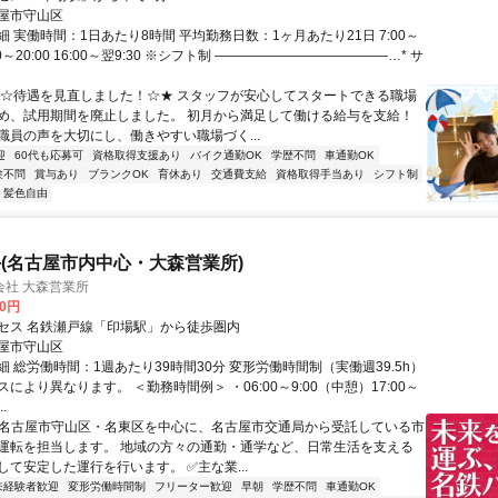
屋市守山区
 実働時間：1日あたり8時間 平均勤務日数：1ヶ月あたり21日 7:00～
1:00～20:00 16:00～翌9:30 ※シフト制 ―――――――――――――…* サ
★☆待遇を見直しました！☆★ スタッフが安心してスタートできる職場
め、試用期間を廃止しました。 初月から満足して働ける給与を支給！
職員の声を大切にし、働きやすい職場づく...
迎
60代も応募可
資格取得支援あり
バイク通勤OK
学歴不問
車通勤OK
験不問
賞与あり
ブランクOK
育休あり
交通費支給
資格取得手当あり
シフト制
・髪色自由
(名古屋市内中心・大森営業所)
会社 大森営業所
00円
セス 名鉄瀬戸線「印場駅」から徒歩圏内
屋市守山区
 総労働時間：1週あたり39時間30分 変形労働時間制（実働週39.5h）
により異なります。 ＜勤務時間例＞ ・06:00～9:00（中憩）17:00～
..
✅名古屋市守山区・名東区を中心に、名古屋市交通局から受託している市
運転を担当します。 地域の方々の通勤・通学など、日常生活を支える
して安定した運行を行います。 ✅主な業...
未経験者歓迎
変形労働時間制
フリーター歓迎
早朝
学歴不問
車通勤OK