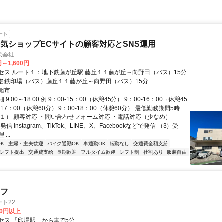
ート
気ショップECサイトの顧客対応とSNS運用
式会社
円～1,600円
セス ルート１：地下鉄藤が丘駅 藤丘１１藤が丘～向野田（バス）15分
名鉄印場（バス）藤丘１１藤が丘～向野田（バス）15分
旭市
9:00～18:00 例 9：00-15：00（休憩45分） 9：00-16：00（休憩45
-17：00（休憩60分） 9：00-18：00（休憩60分） 最低勤務期間5時...
（１） 顧客対応 ・問い合わせフォーム対応 ・電話対応（少なめ）
発信 Instagram、TikTok、LINE、X、Facebookなどで発信 （3）受
...
K
主婦・主夫歓迎
バイク通勤OK
車通勤OK
転勤なし
交通費全額支給
1シフト提出
交通費支給
長期歓迎
フルタイム歓迎
シフト制
社割あり
服装自由
ッフ
ト22
00円以上
セス 「印場駅」から車で5分