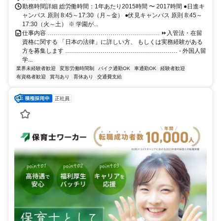
勤務時間詳細 総労働時間：1年あたり2015時間 〜 2017時間 ●日進キ
ャンパス 原則 8:45～17:30（月～金） ●伏見キャンパス 原則 8:45～
17:30（火～土） ※ 学園が...
仕事内容 ………………………………………………… ⏩⼊管法・在留
資格に関する 「⽇本の法律」に詳しい⽅、 もしくは実務経験がある
⽅を募集します ………………………………………………… - 外国人留
学...
業界未経験者歓迎
変形労働時間制
バイク通勤OK
車通勤OK
経験者歓迎
有資格者歓迎
賞与あり
育休あり
交通費支給
正社員