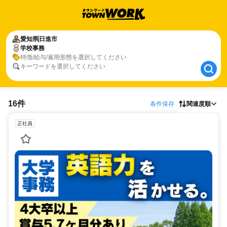
愛知県
愛知県
日進市
日進市
学校事務
学校事務
特徴/給与/雇用形態を選択してください
キーワードを選択してください
16件
条件保存
関連度順
正社員