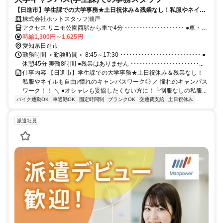
【日進市】学生課での大学事務★土日祝休み＆残業なし！私服やネイル
も自由♪憧れのキャンパスワーク◎
株式会社ホットスタッフ瀬戸
アクセス リニモ公園西駅から車で4分 ････････････････････ ●車・バ
イク通勤OK！ ●無料駐車場あり♪ ●交通費支給いたします(※規定あ
時給1,300円～1,625円
り) ････････････････････ ▼面談方法は下記の2種類！ ・来社面談 ・
愛知県日進市
オンライン面談 ご希望の面談方法をお伝えください♪ モリコロパーク
勤務時間 ＜勤務時間＞ 8:45～17:30 ･･･････････････････････････ ●
近く
休憩45分 実働8時間 ●残業はありません ･･･････････････････････...
仕事内容 【日進市】学生課での大学事務★土日祝休み＆残業なし！
私服やネイルも自由♪憧れのキャンパスワーク◎ ／ 憧れのキャンパス
ワーク！！ ＼ ●オシャレも妥協したくない方に！ └制服なしの私服...
バイク通勤OK
車通勤OK
固定時間制
ブランクOK
交通費支給
土日祝休み
派遣社員