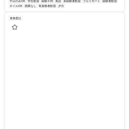
完全フルリモート塾の事務スタッフ(電話対応・顧客の
問い合わせ対応)
1枠1200円〜！オンライン塾の塾講師を募集！
HUSTAR株式会社
フルリモート
完全歩合制
勤務時間・曜日: 平日夕方以降、土日勤務できる方を募集
仕事内容: 学習塾での事務業務をお任せします。主な業務は以下の通
りです： メインは ・ラインでのお問い合わせチャット対応 ・パソコ
ンを使用したデータ入力 たまに特別対応として ・電話対応（...
シフト自由
フルリモート
残業なし
完全歩合制