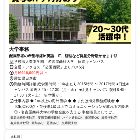
大学事務
配属部署の希望考慮▶英語、IT、経理など得意分野活かせます◎
学校法人栗本学園 名古屋商科大学 日進キャンパス
交通・アクセス 「公園西駅」よりバス5分
月給210,000円以上
愛知県日進市
勤務時間詳細 総労働時間：1年あたり2015時間 〜 2017時間 ●日進キ
ャンパス 原則 8:45～17:30（月～金） ●伏見キャンパス 原則 8:45～
17:30（火～土） ※ 学園が...
仕事内容 ◆ 1年以上の海外留学 ◆ ◆ または海外勤務経験者 ◆
TOEIC800点・英検準1級以上で コミュニケーションが取れる方優遇
◎ - 名古屋商科大学の学務全般を支える 事務職員としてご...
業界未経験者歓迎
変形労働時間制
バイク通勤OK
車通勤OK
経験者歓迎
有資格者歓迎
賞与あり
育休あり
交通費支給
正社員