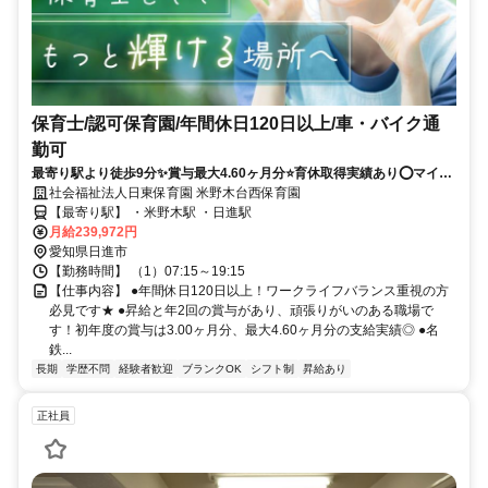
保育士/認可保育園/年間休日120日以上/車・バイク通
勤可
最寄り駅より徒歩9分✨賞与最大4.60ヶ月分⭐育休取得実績あり⭕マイカ
ー通勤OK❗️お持ちの資格を活かしませんか？
社会福祉法人日東保育園 米野木台西保育園
【最寄り駅】 ・米野木駅 ・日進駅
月給239,972円
愛知県日進市
【勤務時間】 （1）07:15～19:15
【仕事内容】 ●年間休日120日以上！ワークライフバランス重視の方
必見です★ ●昇給と年2回の賞与があり、頑張りがいのある職場で
す！初年度の賞与は3.00ヶ月分、最大4.60ヶ月分の支給実績◎ ●名
鉄...
長期
学歴不問
経験者歓迎
ブランクOK
シフト制
昇給あり
正社員