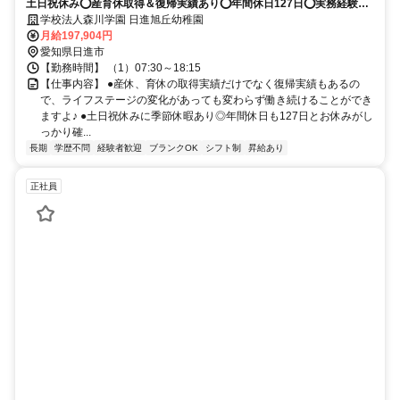
土日祝休み⭕産育休取得＆復帰実績あり⭕年間休日127日⭕実務経験者
さん歓迎❗️スキルや知識、経験を活かして活躍しませんか？
学校法人森川学園 日進旭丘幼稚園
月給197,904円
愛知県日進市
【勤務時間】 （1）07:30～18:15
【仕事内容】 ●産休、育休の取得実績だけでなく復帰実績もあるの
で、ライフステージの変化があっても変わらず働き続けることができ
ますよ♪ ●土日祝休みに季節休暇あり◎年間休日も127日とお休みがし
っかり確...
長期
学歴不問
経験者歓迎
ブランクOK
シフト制
昇給あり
正社員