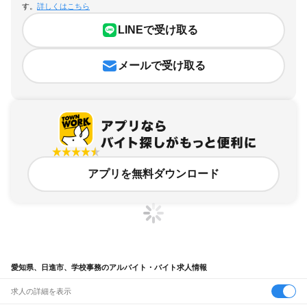
愛知県、日進市、学校事務のアルバイト・バイト求人情報
求人の詳細を表示
条件を追加・変更して検索
市区町村を追加・変更
関連キーワード
愛知県 日進市 児童指導員
愛知県 名古屋市 保育士・教員・講師 学校事務 高校
愛知県
駅を追加・変更
バイトTOP
愛知県
日進市
学校事務のアルバイト・バイト・求人
愛知県 名古屋市 保育士・教員・講師 事務パート
愛知県 日進市 学童保育
愛知県
すべて
愛知県 名古屋市 保育士・教員・講師 学校事務 新着
名古屋市
すべて
職種を追加・変更
JR中央本線(名古屋～塩尻)
千種区
東区
北区
西区
中村区
中区
昭和区
瑞穂区
熱田区
中川区
港区
南区
守山区
名古屋駅
金山駅
鶴舞駅
千種駅
千種駅
千種駅
大曽根駅
新守山駅
勝川駅
春日井駅
飲食・フードサービス
緑区
名東区
天白区
ヘルプ・お問い合わせ
サイトマップ
利用規約・プライバシーポリシー
特徴を追加・変更
神領駅
高蔵寺駅
定光寺駅
飲食・フードサービス
すべて
[企業]求人広告の掲載相談
豊橋市
岡崎市
一宮市
瀬戸市
半田市
春日井市
豊川市
津島市
碧南市
刈谷市
豊田市
ホールスタッフ
キッチンスタッフ
皿洗い・洗い場
精肉・鮮魚加工
給食調理
人気
JR飯田線(豊橋～天竜峡)
安城市
西尾市
蒲郡市
犬山市
常滑市
江南市
小牧市
稲沢市
新城市
東海市
大府市
雇用形態を追加・変更
パン屋（ベーカリー）
フードカウンター販売員
バー（BAR）・バーテンダー
日払いOK
高校生歓迎
学生歓迎
深夜の仕事
髪型・髪色自由
ひげOK
ネイルOK
豊橋駅
船町駅
下地駅
小坂井駅
牛久保駅
豊川駅
三河一宮駅
長山駅
江島駅
東上駅
知多市
知立市
尾張旭市
高浜市
岩倉市
豊明市
日進市
田原市
愛西市
清須市
飲食店補助（開店・閉店準備）
飲食店（店長・マネージャー）
ピアスOK
アルバイト・パート
履歴書不要
オープニングスタッフ
留学生・外国人活躍中
野田城駅
新城駅
東新町駅
茶臼山駅
三河東郷駅
大海駅
鳥居駅
長篠城駅
本長篠駅
北名古屋市
弥富市
みよし市
長久手市
あま市
愛知郡
西春日井郡
丹羽郡
海部郡
都道府県を変更
営業・販売
勤務期間
正社員
三河大野駅
湯谷温泉駅
三河槙原駅
柿平駅
三河川合駅
池場駅
東栄駅
知多郡
幡豆郡
額田郡
北設楽郡
営業・販売
すべて
短期
契約社員
単発・1日OK
長期
期間限定（春夏冬休み等）
JR東海道本線(浜松～岐阜)
営業
テレフォンアポインター（テレアポ）
ルートセールス
コンビニ
シフト
派遣社員
ホーム
マイリスト
メッセージ
マイページ
二川駅
豊橋駅
西小坂井駅
愛知御津駅
三河大塚駅
三河三谷駅
蒲郡駅
三河塩津駅
フードカウンター販売員
アパレル
家電量販店・携帯販売（携帯ショップ）
土日祝のみOK
業務委託
平日のみOK
週1日からOK
週2・3日からOK
週4日以上OK
三ケ根駅
幸田駅
相見駅
岡崎駅
西岡崎駅
安城駅
三河安城駅
東刈谷駅
野田新町駅
販売店（店長・マネージャー）
その他販売