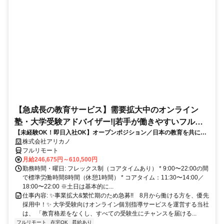
【急成長の教育サービス】需要拡大中のオンライン
塾・大学受験アドバイザー!|若手が働きやすいフルリ
【未経験OK！即日入社OK】オープンポジション／日本の教育を共に変
モート勤務
える仲間を募集します！
株式会社アリカノ
フルリモート
月給246,675円～610,500円
勤務時間・曜日: フレックス制（コアタイムあり） * 9:00〜22:00の間
で標準労働時間8時間（休憩1時間） * コアタイム：11:30〜14:00／
18:00〜22:00 ※土日は基本的に...
仕事内容: ✨️事業拡大&繁忙期のため急募!! 8月から働ける方を、優先
採用中！✨️ 大学受験向けオンライン個別指導サービスを運営する当社
は、 「教育格差をなくし、すべての受験生にチャンスを届ける...
フルリモート
在宅OK
昇給あり
正社員