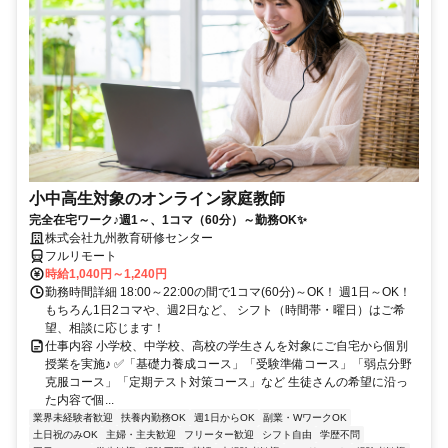
時給1,040円～1,240円
勤務時間詳細 18:00～22:00の間で1コマ(60分)～OK！ 週1日～OK！
もちろん1日2コマや、週2日など、 シフト（時間帯・曜日）はご希
望、相談に応じます！
仕事内容 小学校、中学校、高校の学生さんを対象にご自宅から個別
授業を実施♪ ✅「基礎力養成コース」「受験準備コース」「弱点分野
克服コース」「定期テスト対策コース」など 生徒さんの希望に沿っ
た内容で個...
業界未経験者歓迎
扶養内勤務OK
週1日からOK
副業・WワークOK
土日祝のみOK
主婦・主夫歓迎
フリーター歓迎
シフト自由
学歴不問
平日のみOK
学生歓迎
経験不問
英語
未経験者歓迎
フルリモート
経験者歓迎
ネイルOK
残業なし
有資格者歓迎
夕方
業務委託