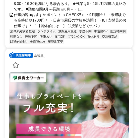
8:30～16:30勤務になる場合あり。 ★残業は5～15h/月程度の見込み
です。 ■勤務期間9月～長期 ※8月～・1...
仕事内容 ■おすすめポイント ＜CHECK!!＞ ・9月開始！ ・未経験で
も高時給＠1700円＊ ・日進市周辺の学校を訪問！ ・ICT支援員のお
仕事です＊゜ 【具体的には…】 〇授業などでのパソ...
業界未経験者歓迎
ランチタイム
無期雇用派遣
学歴不問
車通勤OK
固定時間制
転勤なし
経験不問
研修あり
在宅OK
ブランクOK
育休あり
交通費支給
駅近5分以内
土日祝休み
履歴書不要
正社員