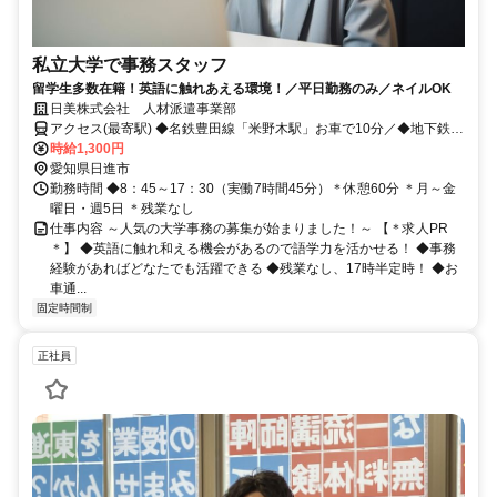
私立大学で事務スタッフ
留学生多数在籍！英語に触れあえる環境！／平日勤務のみ／ネイルOK
日美株式会社 人材派遣事業部
アクセス(最寄駅) ◆名鉄豊田線「米野木駅」お車で10分／◆地下鉄鶴
舞線「赤池」、リニモ「公園西」から運行バスあり
時給1,300円
愛知県日進市
勤務時間 ◆8：45～17：30（実働7時間45分）＊休憩60分 ＊月～金
曜日・週5日 ＊残業なし
仕事内容 ～人気の大学事務の募集が始まりました！～ 【＊求人PR
＊】 ◆英語に触れ和える機会があるので語学力を活かせる！ ◆事務
経験があればどなたでも活躍できる ◆残業なし、17時半定時！ ◆お
車通...
固定時間制
正社員