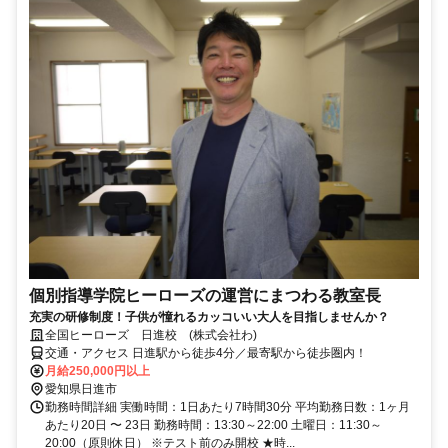
個別指導学院ヒーローズの運営にまつわる教室長
充実の研修制度！子供が憧れるカッコいい大人を目指しませんか？
全国ヒーローズ 日進校 (株式会社わ)
交通・アクセス 日進駅から徒歩4分／最寄駅から徒歩圏内！
月給250,000円以上
愛知県日進市
勤務時間詳細 実働時間：1日あたり7時間30分 平均勤務日数：1ヶ月
あたり20日 〜 23日 勤務時間：13:30～22:00 土曜日：11:30～
20:00（原則休日） ※テスト前のみ開校 ★時...