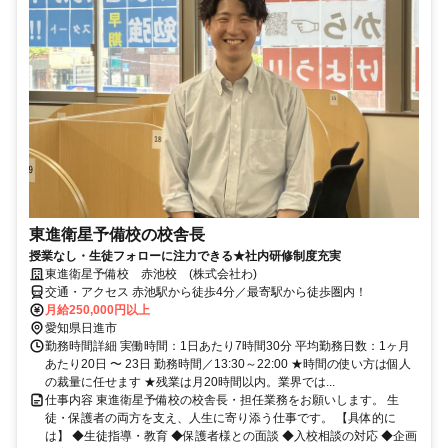
東進衛星予備校の校舎長
授業なし・生徒フォローに注力できる★社内研修制度充実
東進衛星予備校 赤池校 (株式会社わ)
交通・アクセス 赤池駅から徒歩4分／最寄駅から徒歩圏内！
月給250,000円以上
愛知県日進市
勤務時間詳細 実働時間：1日あたり7時間30分 平均勤務日数：1ヶ月
あたり20日 〜 23日 勤務時間／13:30～22:00 ★時間の使い方は個人
の裁量に任せます ★残業は月20時間以内。業界では...
仕事内容 東進衛星予備校の校舎長・担任業務をお願いします。 生
徒・保護者の両方を支え、人生に寄り添う仕事です。 【具体的に
は】 ◆生徒指導・教育 ◆保護者様との面談 ◆入校相談の対応 ◆企画