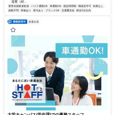
提案（紹...
業界未経験者歓迎
バイク通勤OK
車通勤OK
固定時間制
職場見学可
転勤なし
経験不問
研修あり
賞与あり
ブランクOK
交通費支給
駅近5分以内
派遣社員
大学キャンパス(学生課)での事務スタッフ