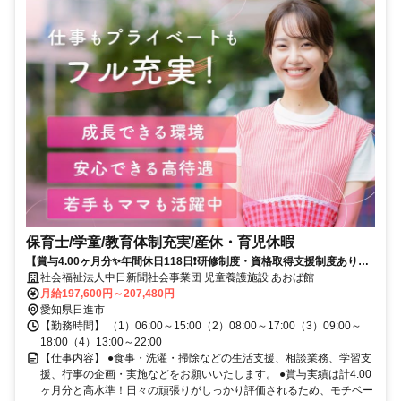
保育士/学童/教育体制充実/産休・育児休暇
【賞与4.00ヶ月分✨年間休日118日❗️研修制度・資格取得支援制度あり
⭐】児童養護施設で保育士さんの募集です⭕
社会福祉法人中日新聞社会事業団 児童養護施設 あおば館
月給197,600円～207,480円
愛知県日進市
【勤務時間】 （1）06:00～15:00（2）08:00～17:00（3）09:00～
18:00（4）13:00～22:00
【仕事内容】 ●食事・洗濯・掃除などの生活支援、相談業務、学習支
援、行事の企画・実施などをお願いいたします。 ●賞与実績は計4.00
ヶ月分と高水準！日々の頑張りがしっかり評価されるため、モチベー