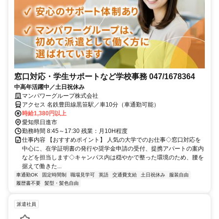
窓口対応・学生サポートなど学校事務 047/1678364
中高年活躍中／土日祝休み
マンパワーグループ株式会社
アクセス 名鉄豊田線黒笹駅／車10分（車通勤可能）
時給1,380円以上
愛知県日進市
勤務時間 8:45～17:30 残業：月10H程度
仕事内容 【おすすめポイント】 人気の大学でのお仕事◇窓口対応を
中心に、在学証明書の発行や奨学金申請の受付、提携アパートの案内
などを担当します◇キャンパス内は穏やかで整った環境のため、腰を
据えて働きた...
車通勤OK
固定時間制
職場見学可
英語
交通費支給
土日祝休み
服装自由
履歴書不要
髪型・髪色自由
派遣社員