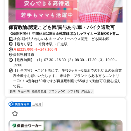
保育教諭/認定こども園/賞与あり/車・バイク通勤可
《経験不問⭐》年間休日120日＆残業ほぼなし✨マイカー通勤OK✨育児
休業取得実績あり✨
社会福祉法人ねむの木 キッズツリーハウス認定こども園本郷
【最寄り駅】 ・米野木駅 ・日進駅
月給225,000円～247,100円
愛知県日進市
【勤務時間】 （1）07:30～16:30（2）08:30～17:30（3）10:00～
19:00
【仕事内容】 ●こども園にて、生後6ヶ月～6歳までの乳幼児の保育業
務全般をお願いいたします。 未経験・ブランクもある方もエントリ
ーOK！ ●定年は60歳ですが再雇用制度で65歳まで勤務可◎腰を据え
て長...
長期
学歴不問
経験者歓迎
ブランクOK
シフト制
昇給あり
正社員