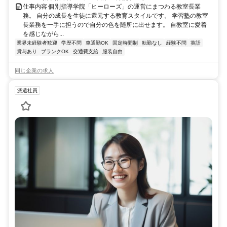
仕事内容 個別指導学院「ヒーローズ」の運営にまつわる教室長業
務。 自分の成長を生徒に還元する教育スタイルです。 学習塾の教室
長業務を一手に担うので自分の色を随所に出せます。 自教室に愛着
を感じながら...
業界未経験者歓迎
学歴不問
車通勤OK
固定時間制
転勤なし
経験不問
英語
賞与あり
ブランクOK
交通費支給
服装自由
同じ企業の求人
派遣社員