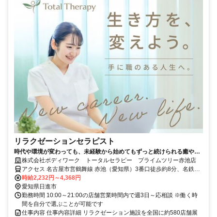
リラクゼーションセラピスト
時代や環境が変わっても、未経験から始めてもずっと続けられる癒やし
の仕事。手に職を身につけて、生き方を変えよう。
株式会社ボディワーク トータルセラピー プライムツリー赤池店
アクセス 名古屋市営鶴舞線 赤池（愛知県）3番口徒歩約8分、名鉄豊
田線 赤池（愛知県）3番口徒歩約8分、名古屋市営鶴舞線 平針1番口
時給2,232円～4,368円
徒歩約23分 最寄駅：赤池駅
愛知県日進市
勤務時間 10:00～21:00の店舗営業時間内で週3日～応相談 ※働く時
間を自分で選ぶことが可能です
仕事内容 仕事内容詳細 リラクゼーション施設を全国に約580店舗展