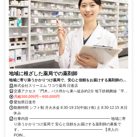
地域に根ざした薬局での薬剤師
地域に寄り添うかかりつけ薬局で、安心と信頼をお届けする薬剤師の募
集です。
株式会社スリーエム ワコウ薬局 日進店
交通アクセス 「門木」バス停から東へ徒歩約2分 地下鉄鶴舞線「平針
駅」から 車： 約13分 地下鉄鶴舞線・名鉄豊田線「赤池駅」から 車：
月給300,000円～600,000円
愛知県日進市
約12分 ※ワコウ薬局 日進店での勤務
勤務時間 シフト制 月火水金 8:30-19:15(中抜け有) 土 8:30-12:15 木日
休み
仕事内容 ━━━━━━━━━━━━━━━━━━━━━━ 地域に寄
り添うかかりつけ薬局で 安心と信頼をお届けする薬剤師の募集で
す。 ━━━━━━━━━━━━━━━━━━━━━━ 【求人の
POIN...