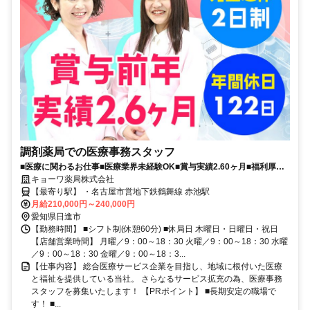
調剤薬局での医療事務スタッフ
■医療に関わるお仕事■医療業界未経験OK■賞与実績2.60ヶ月■福利厚生
充実■経験や資格が活かせる
キョーワ薬局株式会社
【最寄り駅】 ・名古屋市営地下鉄鶴舞線 赤池駅
月給210,000円～240,000円
愛知県日進市
【勤務時間】 ■シフト制(休憩60分) ■休局日 木曜日・日曜日・祝日
【店舗営業時間】 月曜／9：00～18：30 火曜／9：00～18：30 水曜
／9：00～18：30 金曜／9：00～18：3...
【仕事内容】 総合医療サービス企業を目指し、地域に根付いた医療
と福祉を提供している当社。 さらなるサービス拡充の為、医療事務
スタッフを募集いたします！ 【PRポイント】 ■長期安定の職場で
す！ ■...