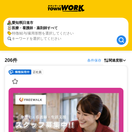
愛知県
愛知県
日進市
日進市
医療・看護師・薬剤師すべて
医療・看護師・薬剤師すべて
特徴/給与/雇用形態を選択してください
キーワードを選択してください
206件
条件保存
関連度順
正社員