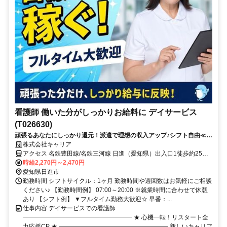
看護師 働いた分がしっかりお給料に デイサービス
(T026630)
頑張るあなたにしっかり還元！派遣で理想の収入アップ♪シフト自由≪愛
知県日進市周辺≫
株式会社キャリア
アクセス 名鉄豊田線/名鉄三河線 日進（愛知県）出入口1徒歩約25
分、名古屋市営鶴舞線 赤池（愛知県）2番口徒歩約31分、名鉄豊田
時給2,270円～2,470円
線/名鉄三河線 赤池（愛知県）2番口徒歩約31分
愛知県日進市
勤務時間 シフトサイクル：1ヶ月 勤務時間や週回数はお気軽にご相談
ください♪ 【勤務時間例】 07:00～20:00 ※就業時間に合わせて休憩
あり 【シフト例】 ▼フルタイム勤務大歓迎☆ 早番：...
仕事内容 デイサービスでの看護師
━━━━━━━━━━━━━━━━━━ ★ 心機一転！リスタート全
力応援CP ★ ━━━━━━━━━━━━━━━━━━ 新しいキャリア