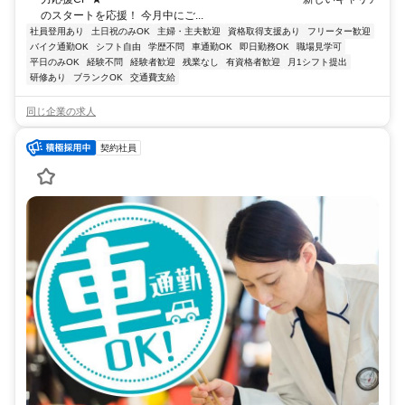
のスタートを応援！ 今月中にご...
社員登用あり
土日祝のみOK
主婦・主夫歓迎
資格取得支援あり
フリーター歓迎
バイク通勤OK
シフト自由
学歴不問
車通勤OK
即日勤務OK
職場見学可
平日のみOK
経験不問
経験者歓迎
残業なし
有資格者歓迎
月1シフト提出
研修あり
ブランクOK
交通費支給
同じ企業の求人
契約社員