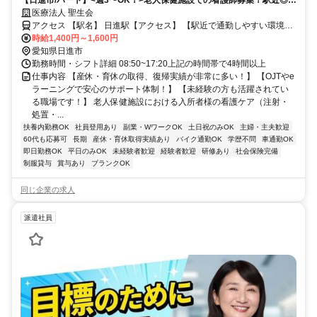
【日進市/パート】<週3〜OK！>老人保健施設での看護師募集！駅近◎寸
志賞与あり！
医療法人 聖生会
アクセス 【駅名】 日進駅【アクセス】 【駅近で通勤しやすい環境で
す】 (名鉄豊田線)日進駅から徒歩15分
時給1,400円～1,600円
愛知県日進市
勤務時間・シフト詳細 08:50~17:20上記の時間帯で4時間以上
仕事内容 【産休・育休の取得、復帰実績が非常に多い！】 【OJTやe
ラーニングで安心のサポート体制！】 【未経験の方も活躍されてい
る職場です！】 老人保健施設における入所者様の看護ケア（注射・
処置・...
扶養内勤務OK
社員登用あり
副業・WワークOK
土日祝のみOK
主婦・主夫歓迎
60代も応募可
長期
産休・育休取得実績あり
バイク通勤OK
学歴不問
車通勤OK
即日勤務OK
平日のみOK
未経験者歓迎
経験者歓迎
研修あり
社会保険完備
制服貸与
賞与あり
ブランクOK
同じ企業の求人
派遣社員