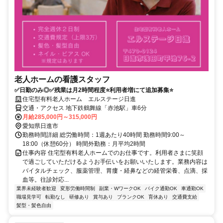
老人ホームの看護スタッフ
✅日勤のみ◎✅残業は月2時間程度⭐利用者増にて追加募集⭐
住宅型有料老人ホーム エルステージ日進
交通・アクセス 地下鉄鶴舞線「赤池駅」車6分
月給285,000円～315,000円
愛知県日進市
勤務時間詳細 総労働時間：1週あたり40時間 勤務時間9:00～
18:00（休憩60分） 時間外勤務：月平均2時間
仕事内容 住宅型有料老人ホームでのお仕事です。利用者さまに笑顔
で過ごしていただけるようお手伝いをお願いいたします。業務内容は
バイタルチェック、服薬管理、胃瘻・経鼻などの経管栄養、点滴、採
血等。往診対応...
業界未経験者歓迎
変形労働時間制
副業・WワークOK
バイク通勤OK
車通勤OK
職場見学可
転勤なし
研修あり
賞与あり
ブランクOK
育休あり
交通費支給
髪型・髪色自由