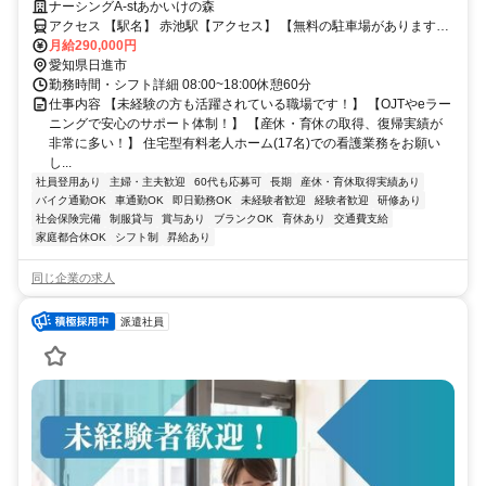
ナーシングA-stあかいけの森
アクセス 【駅名】 赤池駅【アクセス】 【無料の駐車場があります】
赤池駅から徒歩15分
月給290,000円
愛知県日進市
勤務時間・シフト詳細 08:00~18:00休憩60分
仕事内容 【未経験の方も活躍されている職場です！】 【OJTやeラー
ニングで安心のサポート体制！】 【産休・育休の取得、復帰実績が
非常に多い！】 住宅型有料老人ホーム(17名)での看護業務をお願い
し...
社員登用あり
主婦・主夫歓迎
60代も応募可
長期
産休・育休取得実績あり
バイク通勤OK
車通勤OK
即日勤務OK
未経験者歓迎
経験者歓迎
研修あり
社会保険完備
制服貸与
賞与あり
ブランクOK
育休あり
交通費支給
家庭都合休OK
シフト制
昇給あり
同じ企業の求人
派遣社員