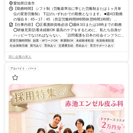
ニシ
愛知県日進市
【勤務時間】 シフト制（労働基準法に準じた労働制または１ヶ月単
位の変形労働制） 下記のいずれかでの勤務となります。 ■週4日勤務
の場合 8：45～17：45 （所定労働時間8時間/休憩時間1時間） ...
【仕事内容】 ⭕正看護師資格必須 ⭕週休3日または16時までの勤務
⭕研修充実/訪看未経験OK 最高のケアをするために、 私たち自身が
ハッピーでなければならない。 「訪問看護を日本の社会インフラに...
変形労働時間制
副業・WワークOK
車通勤OK
未経験者歓迎
有資格者歓迎
社会保険完備
賞与あり
育休あり
交通費支給
昇給あり
育児サポートあり
同じ企業の求人
アルバイト・パート