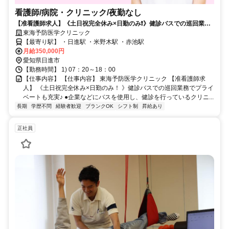
看護師/病院・クリニック/夜勤なし
【准看護師求人】《土日祝完全休み×日勤のみ❗️》健診バスでの巡回業務
でプライベートも充実✨
東海予防医学クリニック
【最寄り駅】 ・日進駅 ・米野木駅 ・赤池駅
月給350,000円
愛知県日進市
【勤務時間】 1) 07：20～18：00
【仕事内容】 【仕事内容】 東海予防医学クリニック 【准看護師求
人】 《土日祝完全休み×日勤のみ！ 》健診バスでの巡回業務でプライ
ベートも充実♪ ●企業などにバスを使用し、健診を行っているクリニ...
長期
学歴不問
経験者歓迎
ブランクOK
シフト制
昇給あり
正社員