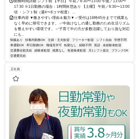
勤務時間詳細 シフト制 【平日】 午前／8:30〜13:00 午後／13:00〜
17:30 ※1日勤務の場合：1時間休憩あり 【土曜】 午前／8:30〜13:00
頃 ・シフト制（週4〜8コマ程度） ...
仕事内容 ▼働きやすい理由＆魅力▼ ✅受付は16時45分までで残業も
なく早めに帰宅できます。 ✅中抜けなしの通し勤務のため生活リズム
を整えやすい環境です。 ✅子育て中の方が多数活躍しており急な対応
にも...
制服あり
扶養内勤務OK
主婦・主夫歓迎
フリーター歓迎
シフト自由
学歴不問
車通勤OK
即日勤務OK
職場見学可
転勤なし
経験不問
英語
未経験者歓迎
交通費全額支給
経験者歓迎
残業なし
有資格者歓迎
月1シフト提出
ブランクOK
交通費支給
正社員