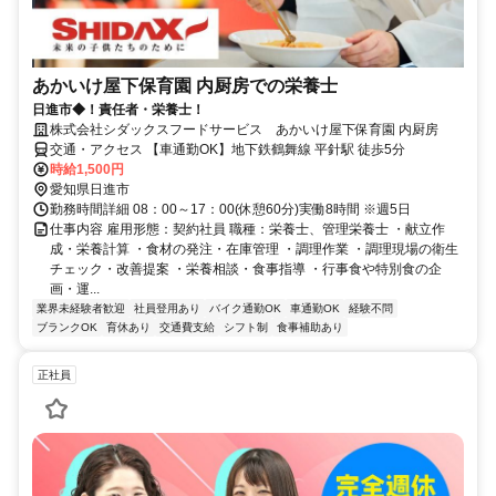
あかいけ屋下保育園 内厨房での栄養士
日進市◆！責任者・栄養士！
株式会社シダックスフードサービス あかいけ屋下保育園 内厨房
交通・アクセス 【車通勤OK】地下鉄鶴舞線 平針駅 徒歩5分
時給1,500円
愛知県日進市
勤務時間詳細 08：00～17：00(休憩60分)実働8時間 ※週5日
仕事内容 雇用形態：契約社員 職種：栄養士、管理栄養士 ・献立作
成・栄養計算 ・食材の発注・在庫管理 ・調理作業 ・調理現場の衛生
チェック・改善提案 ・栄養相談・食事指導 ・行事食や特別食の企
画・運...
業界未経験者歓迎
社員登用あり
バイク通勤OK
車通勤OK
経験不問
ブランクOK
育休あり
交通費支給
シフト制
食事補助あり
正社員