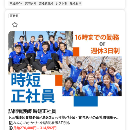
車通勤OK
賞与あり
交通費支給
シフト制
昇給あり
正社員
訪問看護師 時短正社員
✨正看護師資格必須✅週休3日も可能✅社保・賞与ありの正社員採用✨訪
看未経験OK ✅お電話からのご応募・お問い合わせもお待ちしておりま
みんなのかかりつけ訪問看護ST赤池
す！ TEL：080-4886-3614 受付時間：平日9:00～17:45 採用担当：ナカ
月給276,400円～314,592円