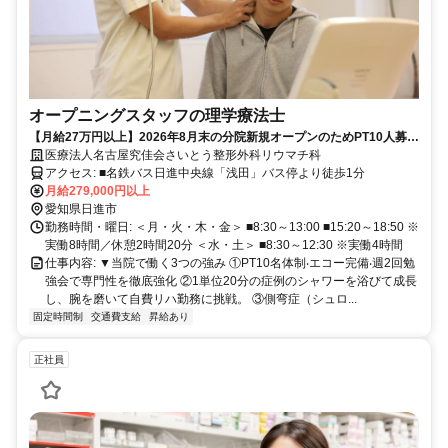
オープニングスタッフの理学療法士
【⽉給27万円以上】2026年8⽉末の分院新規オープンのためPT10⼈募
集！学べる環境PT ⽤エコー有、学会‧勉強会費⽀弁！
医療法人名古屋究佳会さいとう整形外科リウマチ科
アクセス: ■名鉄バス日進中央線「浅田」バス停より徒歩1分
月給279,000円以上
愛知県日進市
勤務時間・曜日: ＜月・火・木・金＞ ■8:30～13:00 ■15:20～18:50 ※
実働8時間／休憩2時間20分 ＜水・土＞ ■8:30～12:30 ※実働4時間
仕事内容: ▼当院で働く3つの強み ①PT10名体制‧エコー完備‧週2回勉
強会で専⾨性を徹底強化 ②1単位20分の症例のシャワーを浴びて成長
し、腕を磨いて自費リハ勤務に挑戦。 ③側弯症（シュロ...
固定時間制
交通費支給
昇給あり
正社員