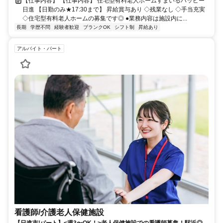
【仕事内容】 【仕事内容】 住宅型有料老人ホームすまいるハッピー
日進 【日勤のみ★17:30まで】 昇給賞与あり ◇残業なし ◇手当充実
◇住宅型有料老人ホームの募集です◎ ●業務内容は施設内に...
長期
学歴不問
経験者歓迎
ブランクOK
シフト制
昇給あり
アルバイト・パート
看護師/介護老人保健施設