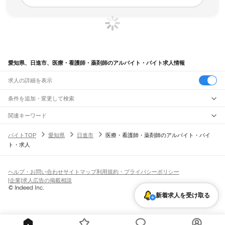
愛知県、日進市、医療・看護師・薬剤師のアルバイト・バイト求人情報
求人の詳細を表示
条件を追加・変更して検索
市区町村を追加・変更
関連キーワード
愛知県 日進市 医療・看護師・薬剤師 薬局
愛知県 日進市 薬局
愛知県
駅を追加・変更
バイトTOP
愛知県
日進市
医療・看護師・薬剤師のアルバイト・バイ
愛知県 日進市 訪問介護ヘルパー
愛知県 日進市 介護職
愛知県
すべて
ト・求人
愛知県 日進市 調剤薬局事務
名古屋市
すべて
職種を追加・変更
JR中央本線(名古屋～塩尻)
千種区
東区
北区
西区
中村区
中区
昭和区
瑞穂区
熱田区
中川区
港区
南区
守山区
名古屋駅
金山駅
鶴舞駅
千種駅
千種駅
千種駅
大曽根駅
新守山駅
勝川駅
春日井駅
飲食・フードサービス
緑区
名東区
天白区
特徴を追加・変更
神領駅
高蔵寺駅
定光寺駅
飲食・フードサービス
すべて
ヘルプ・お問い合わせ
サイトマップ
利用規約・プライバシーポリシー
豊橋市
岡崎市
一宮市
瀬戸市
半田市
春日井市
豊川市
津島市
碧南市
刈谷市
豊田市
ホールスタッフ
キッチンスタッフ
皿洗い・洗い場
精肉・鮮魚加工
給食調理
人気
[企業]求人広告の掲載相談
JR飯田線(豊橋～天竜峡)
安城市
西尾市
蒲郡市
犬山市
常滑市
江南市
小牧市
稲沢市
新城市
東海市
大府市
雇用形態を追加・変更
パン屋（ベーカリー）
フードカウンター販売員
バー（BAR）・バーテンダー
日払いOK
高校生歓迎
学生歓迎
深夜の仕事
髪型・髪色自由
ひげOK
ネイルOK
豊橋駅
船町駅
下地駅
小坂井駅
牛久保駅
豊川駅
三河一宮駅
長山駅
江島駅
東上駅
知多市
知立市
尾張旭市
高浜市
岩倉市
豊明市
日進市
田原市
愛西市
清須市
新着求人を受け取る
飲食店補助（開店・閉店準備）
飲食店（店長・マネージャー）
ピアスOK
アルバイト・パート
履歴書不要
オープニングスタッフ
留学生・外国人活躍中
野田城駅
新城駅
東新町駅
茶臼山駅
三河東郷駅
大海駅
鳥居駅
長篠城駅
本長篠駅
北名古屋市
弥富市
みよし市
長久手市
あま市
愛知郡
西春日井郡
丹羽郡
海部郡
都道府県を変更
営業・販売
勤務期間
正社員
三河大野駅
湯谷温泉駅
三河槙原駅
柿平駅
三河川合駅
池場駅
東栄駅
知多郡
幡豆郡
額田郡
北設楽郡
営業・販売
すべて
短期
契約社員
単発・1日OK
長期
期間限定（春夏冬休み等）
JR東海道本線(浜松～岐阜)
営業
テレフォンアポインター（テレアポ）
ルートセールス
コンビニ
シフト
派遣社員