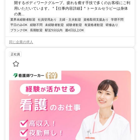
開するボディワークグループ。疲れを癒す手技で多くのお客様にご利
用いただいています。 *【仕事内容詳細】* トータルセラピーは身体
の奥...
業界未経験者歓迎
社員登用あり
主婦・主夫歓迎
資格取得支援あり
学歴不問
平日のみOK
経験不問
未経験者歓迎
経験者歓迎
有資格者歓迎
研修あり
ブランクOK
長期歓迎
駅近5分以内
週4日以上OK
同じ企業の求人
正社員