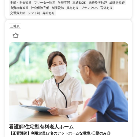
主婦・主夫歓迎
フリーター歓迎
学歴不問
車通勤OK
未経験者歓迎
経験者歓迎
有資格者歓迎
社会保険完備
制服貸与
賞与あり
ブランクOK
育休あり
交通費支給
シフト制
昇給あり
正社員
看護師/住宅型有料老人ホーム
【正看護師】利用定員17名のアットホームな環境♪日勤のみ◎