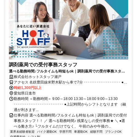
調剤薬局での受付事務スタッフ
選べる勤務時間♪フルタイムも時短もok｜調剤薬局での受付事務スタッ
フ！！
株式会社ホットスタッフ瀬戸
アクセス 名鉄豊田線米野木駅から車で7分 ････････････････････ ●
車・バイク通勤OK！ ●無料駐車場あり♪ ●交通費支給いたします(※規
時給1,300円以上
定あり) ････････････････････ ▼面談方法は下記の2種類！ ・来社面
愛知県日進市
談 ・オンライン面談 ご希望の面談方法をお伝えください♪ 愛知牧場
勤務時間 ＜勤務時間＞ 9:00～18:00 13:30～18:00 9:00～13:30
ちかく
･･･････････････････････････ ●上記時間からシフトとなります （融
通が利きます...
仕事内容 選べる勤務時間♪フルタイムも時短もok｜調剤薬局での受付
事務スタッフ！！ ／ 選べる勤務時間♪ 残業なしの受付事務★ ＼ ●選
べる働き方♪ └フルタイムだけでなく、 午前のみや午後の...
業界未経験者歓迎
バイク通勤OK
学歴不問
車通勤OK
経験不問
ブランクOK
交通費支給
シフト制