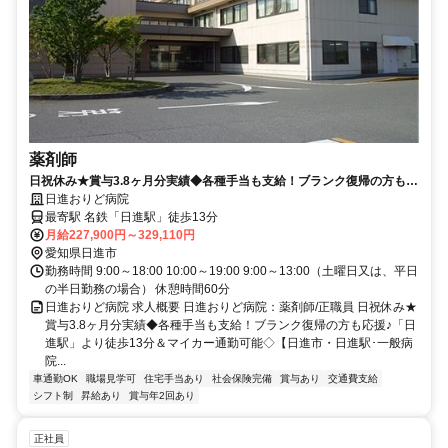
薬剤師
日祝休み★賞与3.8ヶ月分実績◆各種手当も支給！ブランク復帰の方も応
援♪「日進駅」より徒歩13分＆マイカー通勤可能◇【日進市・日進駅･一
日進おりど病院
般病院・薬剤師・正職員】
最寄駅 名鉄「日進駅」徒歩13分
月給227,900円～329,110円
愛知県日進市
勤務時間 9:00～18:00 10:00～19:00 9:00～13:00（土曜日又は、平日
の半日勤務の場合） 休憩時間60分
日進おりど病院 求人概要 日進おりど病院：薬剤師/正職員 日祝休み★
賞与3.8ヶ月分実績◆各種手当も支給！ブランク復帰の方も応援♪「日
進駅」より徒歩13分＆マイカー通勤可能◇【日進市・日進駅･一般病
院...
車通勤OK
職場見学可
住宅手当あり
社会保険完備
賞与あり
交通費支給
シフト制
昇給あり
賞与年2回あり
正社員