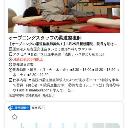
オープニングスタッフの柔道整復師
【オープニングの柔道整復師募集！】8月25日新規開院。院長を助ける
コメディカルとして活躍！エコーも教えます！
医療法人名古屋究佳会さいとう整形外科リウマチ科
アクセス: ■名鉄バス日進中央線「浅田」バス停より徒歩1分
月給258,000円以上
愛知県日進市
勤務時間・曜日: ＜月・火・木・金＞ ■8:30～13:00 ■15:20～18:50 ＜
水・土＞ ■8:30～12:30
仕事内容: ▼当院の柔道整復師求人の4つの強み ①エコー×触診を半年
で習得 （初⼼者OK‧院⻑直接指導） ②側弯症（シュロス法）資格取得
や Fascial manipulationも学んで、 当...
固定時間制
交通費支給
昇給あり
業務委託