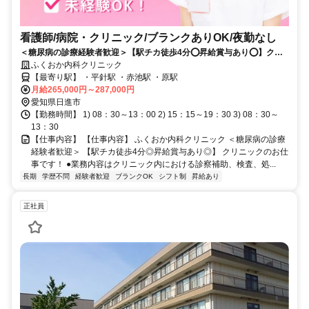
看護師/病院・クリニック/ブランクありOK/夜勤なし
＜糖尿病の診療経験者歓迎＞【駅チカ徒歩4分⭕昇給賞与あり⭕】クリ
ニックのお仕事です❗️
ふくおか内科クリニック
【最寄り駅】 ・平針駅 ・赤池駅 ・原駅
月給265,000円～287,000円
愛知県日進市
【勤務時間】 1) 08：30～13：00 2) 15：15～19：30 3) 08：30～
13：30
【仕事内容】 【仕事内容】 ふくおか内科クリニック ＜糖尿病の診療
経験者歓迎＞ 【駅チカ徒歩4分◎昇給賞与あり◎】 クリニックのお仕
事です！ ●業務内容はクリニック内における診察補助、検査、処...
長期
学歴不問
経験者歓迎
ブランクOK
シフト制
昇給あり
正社員