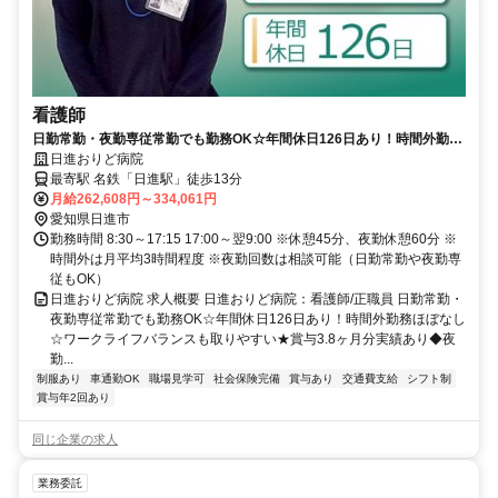
看護師
日勤常勤・夜勤専従常勤でも勤務OK☆年間休日126日あり！時間外勤務
ほぼなし☆ワークライフバランスも取りやすい★賞与3.8ヶ月分実績あり
日進おりど病院
◆夜勤回数は相談OK！【日進市、日進駅、一般病院、看護師、正職員】
最寄駅 名鉄「日進駅」徒歩13分
月給262,608円～334,061円
愛知県日進市
勤務時間 8:30～17:15 17:00～翌9:00 ※休憩45分、夜勤休憩60分 ※
時間外は月平均3時間程度 ※夜勤回数は相談可能（日勤常勤や夜勤専
従もOK）
日進おりど病院 求人概要 日進おりど病院：看護師/正職員 日勤常勤・
夜勤専従常勤でも勤務OK☆年間休日126日あり！時間外勤務ほぼなし
☆ワークライフバランスも取りやすい★賞与3.8ヶ月分実績あり◆夜
勤...
制服あり
車通勤OK
職場見学可
社会保険完備
賞与あり
交通費支給
シフト制
賞与年2回あり
同じ企業の求人
業務委託