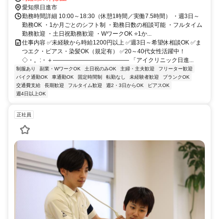
愛知県日進市
勤務時間詳細 10:00～18:30（休憩1時間／実働7.5時間） ・週3日～
勤務OK ・1か月ごとのシフト制 ・勤務日数の相談可能 ・フルタイム
勤務歓迎 ・土日祝勤務歓迎 ・WワークOK ⭐1か...
仕事内容 ✅未経験から時給1200円以上 ✅週3日～希望休相談OK ✅ま
つエク・ピアス・染髪OK（規定有） ✅20～40代女性活躍中！
◇・。:・＋――――――――――――― 「アイクリニック日進...
制服あり
副業・WワークOK
土日祝のみOK
主婦・主夫歓迎
フリーター歓迎
バイク通勤OK
車通勤OK
固定時間制
転勤なし
未経験者歓迎
ブランクOK
交通費支給
長期歓迎
フルタイム歓迎
週2・3日からOK
ピアスOK
週4日以上OK
正社員